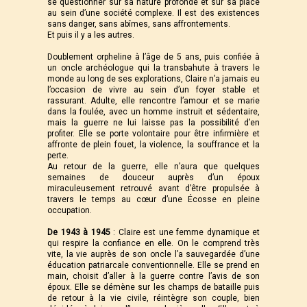
se questionner sur sa nature profonde et sur sa place
au sein d’une société complexe. Il est des existences
sans danger, sans abîmes, sans affrontements.
Et puis il y a les autres.
Doublement orpheline à l’âge de 5 ans, puis confiée à
un oncle archéologue qui la transbahute à travers le
monde au long de ses explorations, Claire n’a jamais eu
l’occasion de vivre au sein d’un foyer stable et
rassurant. Adulte, elle rencontre l’amour et se marie
dans la foulée, avec un homme instruit et sédentaire,
mais la guerre ne lui laisse pas la possibilité d’en
profiter. Elle se porte volontaire pour être infirmière et
affronte de plein fouet, la violence, la souffrance et la
perte.
Au retour de la guerre, elle n’aura que quelques
semaines de douceur auprès d’un époux
miraculeusement retrouvé avant d’être propulsée à
travers le temps au cœur d’une Écosse en pleine
occupation.
De 1943 à 1945
: Claire est une femme dynamique et
qui respire la confiance en elle. On le comprend très
vite, la vie auprès de son oncle l’a sauvegardée d’une
éducation patriarcale conventionnelle. Elle se prend en
main, choisit d’aller à la guerre contre l’avis de son
époux. Elle se démène sur les champs de bataille puis
de retour à la vie civile, réintègre son couple, bien