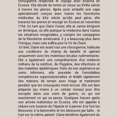
chirurgienne respectée et voyage avec Brianna en
Écosse. Elle décide de tenter un retour au XVIIIe siècle
à travers les pierres. Après avoir emballé une cape
spécialement conçue avec toutes les fournitures
médicales du XXe siècle qu'elle peut gérer, elle
traverse les pierres et resurgit en Écosse en novembre
1766. En tant que Claire Fraser, elle et Jamie émigrent
en Amérique, où elle pratique la médecine dans toutes
les situations imaginables, y compris les campagnes
de la Révolution américaine. Il y a beaucoup plus dans
l'intrigue, mais cela suffira pour le CV de Claire.
En bref, Claire est avant tout une chirurgienne, habituée
aux conditions du champ de bataille et opérant
uniquement avec les matériaux les plus rudimentaires.
Elle a également une compréhension d’un médecin
militaire de la nutrition, de l’hygiène, des infections et
des maladies épidémiques. Forte de son expérience en
soins infirmiers, elle possède de formidables
compétences organisationnelles et établit rapidement
des stations de terrain avec triage et traitement
pendant que les mousquets tirent encore. Elle est bien
préparée (au moins à un certain niveau) pour être
envoyée dans une zone de guerre, ce qui est
exactement ce qui se passe. Quelques heures après
son arrivée inattendue en Écosse, elle est appelée à
réduire une luxation de l'épaule et à panser à la fois les
blessures à la baïonnette et les blessures par balle… le
tout sur le même patient. Claire bénéficie également du