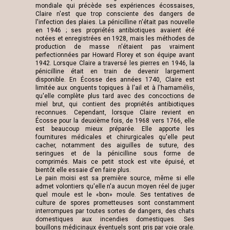
mondiale qui précède ses expériences écossaises,
Claire n'est que trop consciente des dangers de
l'infection des plaies. La pénicilline n'était pas nouvelle
en 1946 ; ses propriétés antibiotiques avaient été
notées et enregistrées en 1928, mais les méthodes de
production de masse n'étaient pas vraiment
perfectionnées par Howard Florey et son équipe avant
1942. Lorsque Claire a traversé les pierres en 1946, la
pénicilline était en train de devenir largement
disponible. En Écosse des années 1740, Claire est
limitée aux onguents topiques à l'ail et à l'hamamélis,
qu'elle complète plus tard avec des concoctions de
miel brut, qui contient des propriétés antibiotiques
reconnues. Cependant, lorsque Claire revient en
Écosse pour la deuxième fois, de 1968 vers 1766, elle
est beaucoup mieux préparée. Elle apporte les
fournitures médicales et chirurgicales qu'elle peut
cacher, notamment des aiguilles de suture, des
seringues et de la pénicilline sous forme de
comprimés. Mais ce petit stock est vite épuisé, et
bientôt elle essaie d'en faire plus.
Le pain moisi est sa première source, même si elle
admet volontiers qu'elle n'a aucun moyen réel de juger
quel moule est le «bon» moule. Ses tentatives de
culture de spores prometteuses sont constamment
interrompues par toutes sortes de dangers, des chats
domestiques aux incendies domestiques. Ses
bouillons médicinaux éventuels sont pris par voie orale.