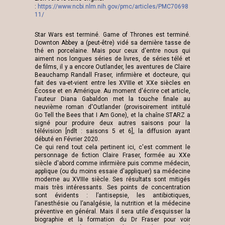
:
https://www.ncbi.nlm.nih.gov/pmc/articles/PMC70698
11/
Star Wars est terminé. Game of Thrones est terminé.
Downton Abbey a (peut-être) vidé sa dernière tasse de
thé en porcelaine. Mais pour ceux d'entre nous qui
aiment nos longues séries de livres, de séries télé et
de films, il y a encore Outlander, les aventures de Claire
Beauchamp Randall Fraser, infirmière et docteure, qui
fait des va-et-vient entre les XVIIIe et XXe siècles en
Écosse et en Amérique. Au moment d'écrire cet article,
l'auteur Diana Gabaldon met la touche finale au
neuvième roman d'Outlander (provisoirement intitulé
Go Tell the Bees that I Am Gone), et la chaîne STARZ a
signé pour produire deux autres saisons pour la
télévision [ndlt : saisons 5 et 6], la diffusion ayant
débuté en Février 2020.
Ce qui rend tout cela pertinent ici, c'est comment le
personnage de fiction Claire Fraser, formée au XXe
siècle d'abord comme infirmière puis comme médecin,
applique (ou du moins essaie d'appliquer) sa médecine
moderne au XVIIIe siècle. Ses résultats sont mitigés
mais très intéressants. Ses points de concentration
sont évidents : l’antisepsie, les antibiotiques,
l’anesthésie ou l’analgésie, la nutrition et la médecine
préventive en général. Mais il sera utile d’esquisser la
biographie et la formation du Dr Fraser pour voir