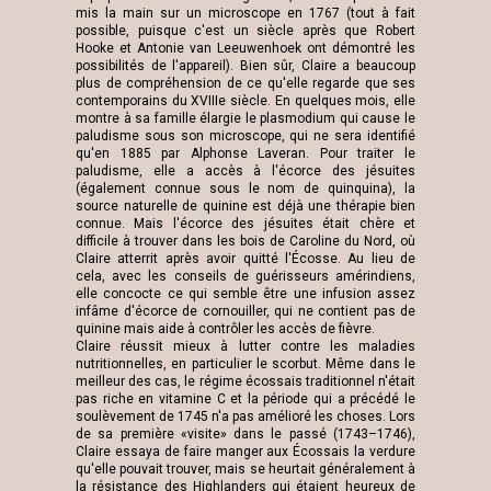
mis la main sur un microscope en 1767 (tout à fait
possible, puisque c'est un siècle après que Robert
Hooke et Antonie van Leeuwenhoek ont ​​démontré les
possibilités de l'appareil). Bien sûr, Claire a beaucoup
plus de compréhension de ce qu'elle regarde que ses
contemporains du XVIIIe siècle. En quelques mois, elle
montre à sa famille élargie le plasmodium qui cause le
paludisme sous son microscope, qui ne sera identifié
qu'en 1885 par Alphonse Laveran. Pour traiter le
paludisme, elle a accès à l'écorce des jésuites
(également connue sous le nom de quinquina), la
source naturelle de quinine est déjà une thérapie bien
connue. Mais l'écorce des jésuites était chère et
difficile à trouver dans les bois de Caroline du Nord, où
Claire atterrit après avoir quitté l'Écosse. Au lieu de
cela, avec les conseils de guérisseurs amérindiens,
elle concocte ce qui semble être une infusion assez
infâme d'écorce de cornouiller, qui ne contient pas de
quinine mais aide à contrôler les accès de fièvre.
Claire réussit mieux à lutter contre les maladies
nutritionnelles, en particulier le scorbut. Même dans le
meilleur des cas, le régime écossais traditionnel n'était
pas riche en vitamine C et la période qui a précédé le
soulèvement de 1745 n'a pas amélioré les choses. Lors
de sa première «visite» dans le passé (1743–1746),
Claire essaya de faire manger aux Écossais la verdure
qu'elle pouvait trouver, mais se heurtait généralement à
la résistance des Highlanders qui étaient heureux de