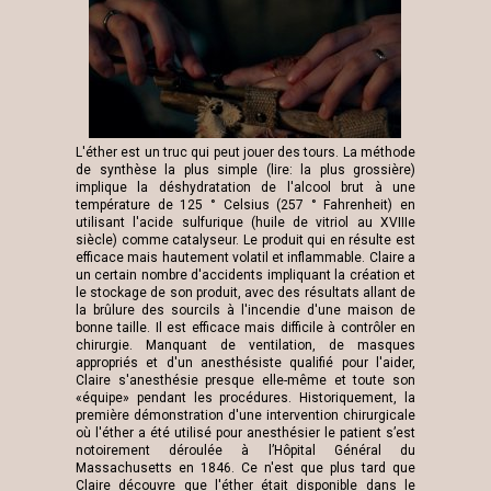
L'éther est un truc qui peut jouer des tours. La méthode
de synthèse la plus simple (lire: la plus grossière)
implique la déshydratation de l'alcool brut à une
température de 125 ° Celsius (257 ° Fahrenheit) en
utilisant l'acide sulfurique (huile de vitriol au XVIIIe
siècle) comme catalyseur. Le produit qui en résulte est
efficace mais hautement volatil et inflammable. Claire a
un certain nombre d'accidents impliquant la création et
le stockage de son produit, avec des résultats allant de
la brûlure des sourcils à l'incendie d'une maison de
bonne taille. Il est efficace mais difficile à contrôler en
chirurgie. Manquant de ventilation, de masques
appropriés et d'un anesthésiste qualifié pour l'aider,
Claire s'anesthésie presque elle-même et toute son
«équipe» pendant les procédures. Historiquement, la
première démonstration d'une intervention chirurgicale
où l'éther a été utilisé pour anesthésier le patient s’est
notoirement déroulée à l’Hôpital Général du
Massachusetts en 1846. Ce n'est que plus tard que
Claire découvre que l'éther était disponible dans le