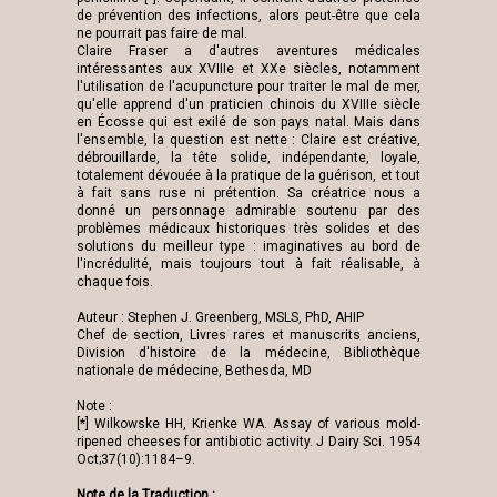
de prévention des infections, alors peut-être que cela
ne pourrait pas faire de mal.
Claire Fraser a d'autres aventures médicales
intéressantes aux XVIIIe et XXe siècles, notamment
l'utilisation de l'acupuncture pour traiter le mal de mer,
qu'elle apprend d'un praticien chinois du XVIIIe siècle
en Écosse qui est exilé de son pays natal. Mais dans
l'ensemble, la question est nette : Claire est créative,
débrouillarde, la tête solide, indépendante, loyale,
totalement dévouée à la pratique de la guérison, et tout
à fait sans ruse ni prétention. Sa créatrice nous a
donné un personnage admirable soutenu par des
problèmes médicaux historiques très solides et des
solutions du meilleur type : imaginatives au bord de
l'incrédulité, mais toujours tout à fait réalisable, à
chaque fois.
Auteur : Stephen J. Greenberg, MSLS, PhD, AHIP
Chef de section, Livres rares et manuscrits anciens,
Division d'histoire de la médecine, Bibliothèque
nationale de médecine, Bethesda, MD
Note :
[*] Wilkowske HH, Krienke WA. Assay of various mold-
ripened cheeses for antibiotic activity. J Dairy Sci. 1954
Oct;37(10):1184–9.
Note de la Traduction :