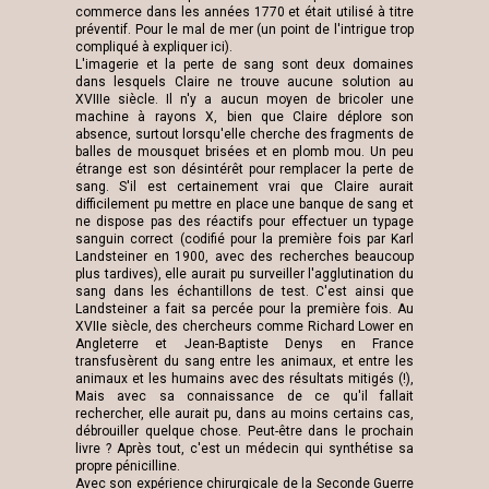
commerce dans les années 1770 et était utilisé à titre
préventif. Pour le mal de mer (un point de l'intrigue trop
compliqué à expliquer ici).
L'imagerie et la perte de sang sont deux domaines
dans lesquels Claire ne trouve aucune solution au
XVIIIe siècle. Il n'y a aucun moyen de bricoler une
machine à rayons X, bien que Claire déplore son
absence, surtout lorsqu'elle cherche des fragments de
balles de mousquet brisées et en plomb mou. Un peu
étrange est son désintérêt pour remplacer la perte de
sang. S'il est certainement vrai que Claire aurait
difficilement pu mettre en place une banque de sang et
ne dispose pas des réactifs pour effectuer un typage
sanguin correct (codifié pour la première fois par Karl
Landsteiner en 1900, avec des recherches beaucoup
plus tardives), elle aurait pu surveiller l'agglutination du
sang dans les échantillons de test. C'est ainsi que
Landsteiner a fait sa percée pour la première fois. Au
XVIIe siècle, des chercheurs comme Richard Lower en
Angleterre et Jean-Baptiste Denys en France
transfusèrent du sang entre les animaux, et entre les
animaux et les humains avec des résultats mitigés (!),
Mais avec sa connaissance de ce qu'il fallait
rechercher, elle aurait pu, dans au moins certains cas,
débrouiller quelque chose. Peut-être dans le prochain
livre ? Après tout, c'est un médecin qui synthétise sa
propre pénicilline.
Avec son expérience chirurgicale de la Seconde Guerre