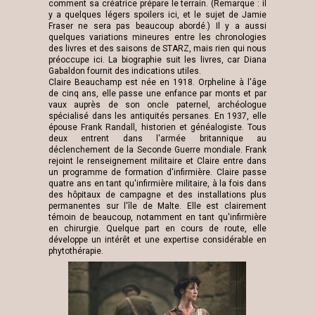
comment sa créatrice prépare le terrain. (Remarque : il
y a quelques légers spoilers ici, et le sujet de Jamie
Fraser ne sera pas beaucoup abordé.) Il y a aussi
quelques variations mineures entre les chronologies
des livres et des saisons de STARZ, mais rien qui nous
préoccupe ici. La biographie suit les livres, car Diana
Gabaldon fournit des indications utiles.
Claire Beauchamp est née en 1918. Orpheline à l'âge
de cinq ans, elle passe une enfance par monts et par
vaux auprès de son oncle paternel, archéologue
spécialisé dans les antiquités persanes. En 1937, elle
épouse Frank Randall, historien et généalogiste. Tous
deux entrent dans l'armée britannique au
déclenchement de la Seconde Guerre mondiale. Frank
rejoint le renseignement militaire et Claire entre dans
un programme de formation d'infirmière. Claire passe
quatre ans en tant qu'infirmière militaire, à la fois dans
des hôpitaux de campagne et des installations plus
permanentes sur l'île de Malte. Elle est clairement
témoin de beaucoup, notamment en tant qu'infirmière
en chirurgie. Quelque part en cours de route, elle
développe un intérêt et une expertise considérable en
phytothérapie.