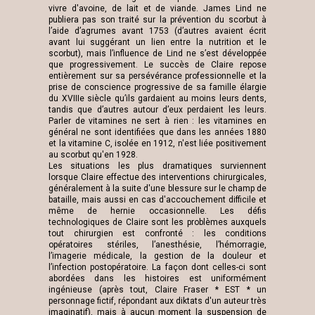
vivre d'avoine, de lait et de viande. James Lind ne
publiera pas son traité sur la prévention du scorbut à
l’aide d’agrumes avant 1753 (d’autres avaient écrit
avant lui suggérant un lien entre la nutrition et le
scorbut), mais l’influence de Lind ne s’est développée
que progressivement. Le succès de Claire repose
entièrement sur sa persévérance professionnelle et la
prise de conscience progressive de sa famille élargie
du XVIIIe siècle qu’ils gardaient au moins leurs dents,
tandis que d’autres autour d’eux perdaient les leurs.
Parler de vitamines ne sert à rien : les vitamines en
général ne sont identifiées que dans les années 1880
et la vitamine C, isolée en 1912, n'est liée positivement
au scorbut qu'en 1928.
Les situations les plus dramatiques surviennent
lorsque Claire effectue des interventions chirurgicales,
généralement à la suite d'une blessure sur le champ de
bataille, mais aussi en cas d'accouchement difficile et
même de hernie occasionnelle. Les défis
technologiques de Claire sont les problèmes auxquels
tout chirurgien est confronté : les conditions
opératoires stériles, l’anesthésie, l’hémorragie,
l’imagerie médicale, la gestion de la douleur et
l’infection postopératoire. La façon dont celles-ci sont
abordées dans les histoires est uniformément
ingénieuse (après tout, Claire Fraser * EST * un
personnage fictif, répondant aux diktats d'un auteur très
imaginatif), mais à aucun moment la suspension de