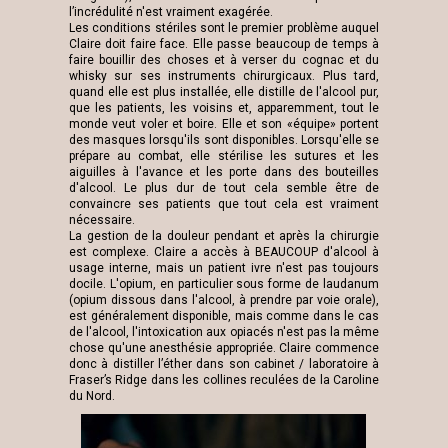
l’incrédulité n'est vraiment exagérée.
Les conditions stériles sont le premier problème auquel
Claire doit faire face. Elle passe beaucoup de temps à
faire bouillir des choses et à verser du cognac et du
whisky sur ses instruments chirurgicaux. Plus tard,
quand elle est plus installée, elle distille de l'alcool pur,
que les patients, les voisins et, apparemment, tout le
monde veut voler et boire. Elle et son «équipe» portent
des masques lorsqu'ils sont disponibles. Lorsqu'elle se
prépare au combat, elle stérilise les sutures et les
aiguilles à l'avance et les porte dans des bouteilles
d'alcool. Le plus dur de tout cela semble être de
convaincre ses patients que tout cela est vraiment
nécessaire.
La gestion de la douleur pendant et après la chirurgie
est complexe. Claire a accès à BEAUCOUP d'alcool à
usage interne, mais un patient ivre n'est pas toujours
docile. L'opium, en particulier sous forme de laudanum
(opium dissous dans l'alcool, à prendre par voie orale),
est généralement disponible, mais comme dans le cas
de l'alcool, l'intoxication aux opiacés n'est pas la même
chose qu'une anesthésie appropriée. Claire commence
donc à distiller l’éther dans son cabinet / laboratoire à
Fraser’s Ridge dans les collines reculées de la Caroline
du Nord.