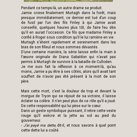
Pendant ce temps-là, un autre drame se produit.
Jamie croise finalement Murtagh dans la forêt, mais
presque immédiatement, ce dernier est tué d’un coup
de fusil par l’un des fils Finley à qui Jamie avait
conseillé, quelques heures plus tôt, de faire feu dès
qu'il en aurait l'occasion. Ce fils que madame Finley a
confié à Roger sous condition qu’il le lui ramène en vie.
Murtagh s'éteint rapidement et sereinement dans les
bras de son filleul et nous sommes dévastés.
D’une certaine manière, la série laisse enfin la main à
l’œuvre originale de Diana Gabaldon qui n’avait pas
permis à Murtagh de survivre à la bataille de Culloden.
Je me suis fait la réflexion à ce moment-là, qu’au
moins, Jamie a pu être à ses côtés, alors qu’il avait tant
souffert de n’avoir pas été présent à la mort de son
père.
Mais cette mort, c’est la douleur de trop et devant la
morgue de Tryon qui se réjouit de sa victoire, il laisse
éclater sa colère. Il n’en peut plus de ce rôle qu’il a joué.
De cette responsabilité qui lui pèse sur le cœur.
Dans un geste symbolique puissant, il retire cette veste
rouge qu’il exècre et la jette au sol au pied du
gouverneur.
-
J’ai payé ma dette,
dit-il, et nous savons à quel point
cette dette lui a coûté.