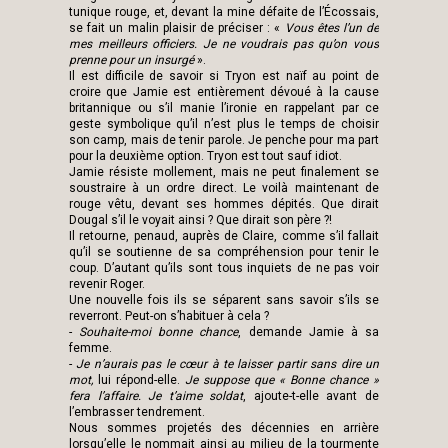
tunique rouge, et, devant la mine défaite de l’Écossais,
se fait un malin plaisir de préciser : «
Vous êtes l’un de
mes meilleurs officiers. Je ne voudrais pas qu’on vous
prenne pour un insurgé
».
Il est difficile de savoir si Tryon est naïf au point de
croire que Jamie est entièrement dévoué à la cause
britannique ou s’il manie l’ironie en rappelant par ce
geste symbolique qu’il n’est plus le temps de choisir
son camp, mais de tenir parole. Je penche pour ma part
pour la deuxième option. Tryon est tout sauf idiot.
Jamie résiste mollement, mais ne peut finalement se
soustraire à un ordre direct. Le voilà maintenant de
rouge vêtu, devant ses hommes dépités. Que dirait
Dougal s’il le voyait ainsi ? Que dirait son père ?!
Il retourne, penaud, auprès de Claire, comme s’il fallait
qu’il se soutienne de sa compréhension pour tenir le
coup. D’autant qu’ils sont tous inquiets de ne pas voir
revenir Roger.
Une nouvelle fois ils se séparent sans savoir s’ils se
reverront. Peut-on s’habituer à cela ?
-
Souhaite-moi bonne chance
, demande Jamie à sa
femme.
-
Je n’aurais pas le cœur à te laisser partir sans dire un
mot,
lui répond-elle.
Je suppose que « Bonne chance »
fera l’affaire. Je t’aime soldat
, ajoute-t-elle avant de
l’embrasser tendrement.
Nous sommes projetés des décennies en arrière
lorsqu’elle le nommait ainsi au milieu de la tourmente