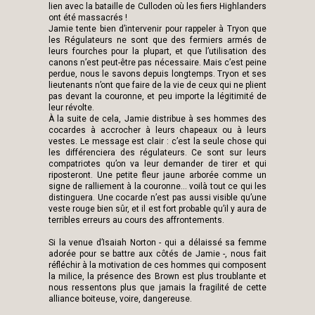
lien avec la bataille de Culloden où les fiers Highlanders
ont été massacrés !
Jamie tente bien d’intervenir pour rappeler à Tryon que
les Régulateurs ne sont que des fermiers armés de
leurs fourches pour la plupart, et que l’utilisation des
canons n’est peut-être pas nécessaire. Mais c’est peine
perdue, nous le savons depuis longtemps. Tryon et ses
lieutenants n’ont que faire de la vie de ceux qui ne plient
pas devant la couronne, et peu importe la légitimité de
leur révolte.
À la suite de cela, Jamie distribue à ses hommes des
cocardes à accrocher à leurs chapeaux ou à leurs
vestes. Le message est clair : c’est la seule chose qui
les différenciera des régulateurs. Ce sont sur leurs
compatriotes qu’on va leur demander de tirer et qui
riposteront. Une petite fleur jaune arborée comme un
signe de ralliement à la couronne… voilà tout ce qui les
distinguera. Une cocarde n’est pas aussi visible qu’une
veste rouge bien sûr, et il est fort probable qu’il y aura de
terribles erreurs au cours des affrontements.
Si la venue d’Isaiah Norton - qui a délaissé sa femme
adorée pour se battre aux côtés de Jamie -, nous fait
réfléchir à la motivation de ces hommes qui composent
la milice, la présence des Brown est plus troublante et
nous ressentons plus que jamais la fragilité de cette
alliance boiteuse, voire, dangereuse.