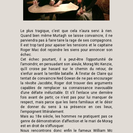
Le plus tragique, c’est que cela n’aura servi à rien.
Quand bien même Murtagh se laisse convaincre, il ne
parviendra pas à faire taire la rage de ses compagnons.
Il est trop tard pour apaiser les tensions et le capitaine
Roger Mac doit rejoindre les siens pour annoncer son
échec.
Cet échec pourtant, il a peut-être l’opportunité de
l’amoindrir, en persuadant son aïeule, Morag Mc Kenzie,
qu’il croise par hasard sur le chemin du retour, de
s’enfuir avant la terrible bataille. À l’instar de Claire qui
tentait de convaincre Ned Gowan de ne pas encourager
la révolte Jacobite, Roger doit trouver des arguments
capables de remplacer sa connaissance inavouable
d’une défaite inéluctable. Et s’il l’enlace une dernière
fois avant de partir, ce n’est pas pour lui manquer de
respect, mais parce que les liens familiaux et le désir
de donner du sens à sa présence en ces lieux,
l’empoignent littéralement.
Mais au 18e siècle, les hommes ne pratiquent pas ce
genre de démonstration d’affection et le mari de Morag
est en droit de s’offusquer.
Nous rencontrons donc enfin le fameux William Mc