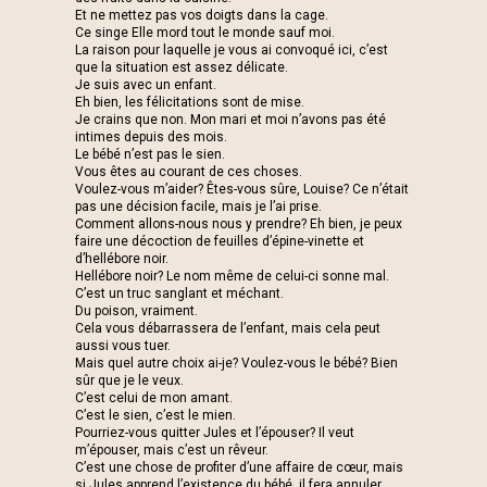
Et ne mettez pas vos doigts dans la cage.
Ce singe Elle mord tout le monde sauf moi.
La raison pour laquelle je vous ai convoqué ici, c’est
que la situation est assez délicate.
Je suis avec un enfant.
Eh bien, les félicitations sont de mise.
Je crains que non. Mon mari et moi n’avons pas été
intimes depuis des mois.
Le bébé n’est pas le sien.
Vous êtes au courant de ces choses.
Voulez-vous m’aider? Êtes-vous sûre, Louise? Ce n’était
pas une décision facile, mais je l’ai prise.
Comment allons-nous nous y prendre? Eh bien, je peux
faire une décoction de feuilles d’épine-vinette et
d’hellébore noir.
Hellébore noir? Le nom même de celui-ci sonne mal.
C’est un truc sanglant et méchant.
Du poison, vraiment.
Cela vous débarrassera de l’enfant, mais cela peut
aussi vous tuer.
Mais quel autre choix ai-je? Voulez-vous le bébé? Bien
sûr que je le veux.
C’est celui de mon amant.
C’est le sien, c’est le mien.
Pourriez-vous quitter Jules et l’épouser? Il veut
m’épouser, mais c’est un rêveur.
C’est une chose de profiter d’une affaire de cœur, mais
si Jules apprend l’existence du bébé, il fera annuler