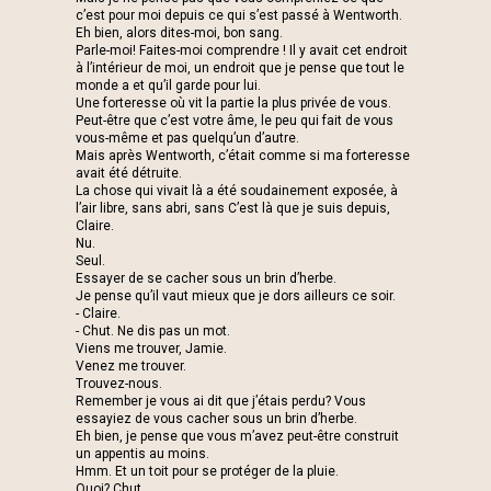
c’est pour moi depuis ce qui s’est passé à Wentworth.
Eh bien, alors dites-moi, bon sang.
Parle-moi! Faites-moi comprendre ! Il y avait cet endroit
à l’intérieur de moi, un endroit que je pense que tout le
monde a et qu’il garde pour lui.
Une forteresse où vit la partie la plus privée de vous.
Peut-être que c’est votre âme, le peu qui fait de vous
vous-même et pas quelqu’un d’autre.
Mais après Wentworth, c’était comme si ma forteresse
avait été détruite.
La chose qui vivait là a été soudainement exposée, à
l’air libre, sans abri, sans C’est là que je suis depuis,
Claire.
Nu.
Seul.
Essayer de se cacher sous un brin d’herbe.
Je pense qu’il vaut mieux que je dors ailleurs ce soir.
- Claire.
- Chut. Ne dis pas un mot.
Viens me trouver, Jamie.
Venez me trouver.
Trouvez-nous.
Remember je vous ai dit que j’étais perdu? Vous
essayiez de vous cacher sous un brin d’herbe.
Eh bien, je pense que vous m’avez peut-être construit
un appentis au moins.
Hmm. Et un toit pour se protéger de la pluie.
Quoi? Chut.