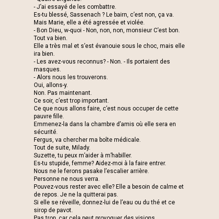
- J’ai essayé de les combattre.
Es-tu blessé, Sassenach ? Le bairn, c’est non, ça va.
Mais Marie, elle a été agressée et violée.
- Bon Dieu, w-quoi - Non, non, non, monsieur C’est bon.
Tout va bien.
Elle a très mal et s’est évanouie sous le choc, mais elle
ira bien.
- Les avez-vous reconnus? - Non. - Ils portaient des
masques.
- Alors nous les trouverons.
Oui, allons-y.
Non. Pas maintenant.
Ce soir, c’est trop important.
Ce que nous allons faire, c’est nous occuper de cette
pauvre fille.
Emmenez-la dans la chambre d’amis où elle sera en
sécurité.
Fergus, va chercher ma boîte médicale.
Tout de suite, Milady.
Suzette, tu peux m’aider à m’habiller.
Es-tu stupide, femme? Aidez-moi à la faire entrer.
Nous ne le ferons pasake l’escalier arrière.
Personne ne nous verra.
Pouvez-vous rester avec elle? Elle a besoin de calme et
de repos. Je ne la quitterai pas.
Si elle se réveille, donnez-lui de l’eau ou du thé et ce
sirop de pavot.
Pas trop, car cela peut provoquer des visions.