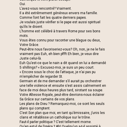
Oui.
L’avez-vous rencontré? Vraiment.
Il a été extrêmement généreux envers ma famille.
Comme l’ont fait les quatre derniers papes.
Je voulais juste vérifier si le pape est aussi spirituel
qu’ils le disent.
L’homme est célébré à travers Rome pour ses bons
mots.
Vous êtes connu pour raconter une blague ou deux,
Votre Grâce.
Peut-être nous favoriseriez-vous? Oh, non, je ne le fais
vraiment pas Euh, eh bien pffft Eh bien, je veux dire
Juste celui-là.
Euh Qu’est-ce que le nain a dit quand on lui a demandé
5 shillings? « Excusez-moi, je suis un peu court.
« Encore sous le choc de l’attaque, je n’ai pas pu
m’empêcher de regarder St.
Germain et de me demander s’il aurait pu orchestrer
une telle violence et ensuite s’est assis calmement en
face de moi deux heures plus tard, sirotant sa soupe.
Votre Altesse Royale, peut-être devrions-nous éclairer
Sa Grâce sur certains de vos plans.
Les plans de Dieu ? Remarquez-moi, ce sont les seuls
plans qui comptent.
C’est Son plan que moi, en tant qu’émissaire, j’unis les
clans et rétablisse un catholique sur le trône.
Faut-il parler politique ? C’est tellement morne.
Qu’en est-il de l’opéra ? Ah! Quelqu’un a-t-il assisté à