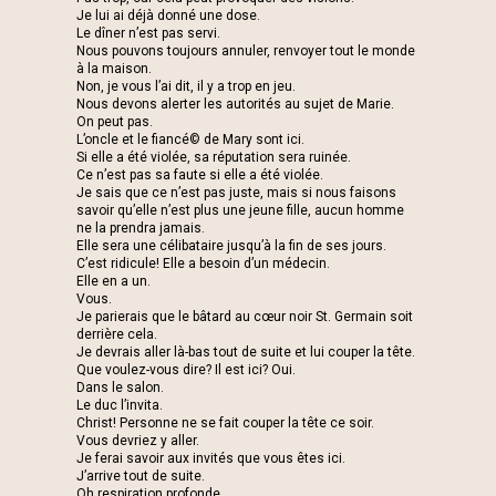
Je lui ai déjà donné une dose.
Le dîner n’est pas servi.
Nous pouvons toujours annuler, renvoyer tout le monde
à la maison.
Non, je vous l’ai dit, il y a trop en jeu.
Nous devons alerter les autorités au sujet de Marie.
On peut pas.
L’oncle et le fiancé© de Mary sont ici.
Si elle a été violée, sa réputation sera ruinée.
Ce n’est pas sa faute si elle a été violée.
Je sais que ce n’est pas juste, mais si nous faisons
savoir qu’elle n’est plus une jeune fille, aucun homme
ne la prendra jamais.
Elle sera une célibataire jusqu’à la fin de ses jours.
C’est ridicule! Elle a besoin d’un médecin.
Elle en a un.
Vous.
Je parierais que le bâtard au cœur noir St. Germain soit
derrière cela.
Je devrais aller là-bas tout de suite et lui couper la tête.
Que voulez-vous dire? Il est ici? Oui.
Dans le salon.
Le duc l’invita.
Christ! Personne ne se fait couper la tête ce soir.
Vous devriez y aller.
Je ferai savoir aux invités que vous êtes ici.
J’arrive tout de suite.
Oh respiration profonde.