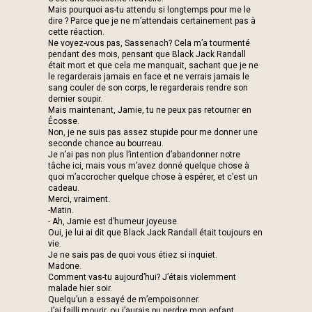
Mais pourquoi as-tu attendu si longtemps pour me le
dire ? Parce que je ne m’attendais certainement pas à
cette réaction.
Ne voyez-vous pas, Sassenach? Cela m’a tourmenté
pendant des mois, pensant que Black Jack Randall
était mort et que cela me manquait, sachant que je ne
le regarderais jamais en face et ne verrais jamais le
sang couler de son corps, le regarderais rendre son
dernier soupir.
Mais maintenant, Jamie, tu ne peux pas retourner en
Écosse.
Non, je ne suis pas assez stupide pour me donner une
seconde chance au bourreau.
Je n’ai pas non plus l’intention d’abandonner notre
tâche ici, mais vous m’avez donné quelque chose à
quoi m’accrocher quelque chose à espérer, et c’est un
cadeau.
Merci, vraiment.
-Matin.
- Ah, Jamie est d’humeur joyeuse.
Oui, je lui ai dit que Black Jack Randall était toujours en
vie.
Je ne sais pas de quoi vous étiez si inquiet.
Madone.
Comment vas-tu aujourd’hui? J’étais violemment
malade hier soir.
Quelqu’un a essayé de m’empoisonner.
J’ai failli mourir, ou j’aurais pu perdre mon enfant.