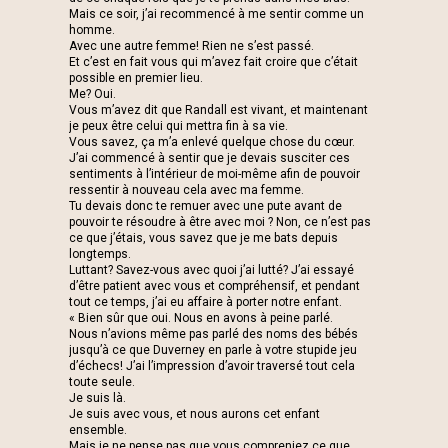
Mais ce soir, j’ai recommencé à me sentir comme un
homme.
Avec une autre femme! Rien ne s’est passé.
Et c’est en fait vous qui m’avez fait croire que c’était
possible en premier lieu.
Me? Oui.
Vous m’avez dit que Randall est vivant, et maintenant
je peux être celui qui mettra fin à sa vie.
Vous savez, ça m’a enlevé quelque chose du cœur.
J’ai commencé à sentir que je devais susciter ces
sentiments à l’intérieur de moi-même afin de pouvoir
ressentir à nouveau cela avec ma femme.
Tu devais donc te remuer avec une pute avant de
pouvoir te résoudre à être avec moi ? Non, ce n’est pas
ce que j’étais, vous savez que je me bats depuis
longtemps.
Luttant? Savez-vous avec quoi j’ai lutté? J’ai essayé
d’être patient avec vous et compréhensif, et pendant
tout ce temps, j’ai eu affaire à porter notre enfant.
« Bien sûr que oui. Nous en avons à peine parlé.
Nous n’avions même pas parlé des noms des bébés
jusqu’à ce que Duverney en parle à votre stupide jeu
d’échecs! J’ai l’impression d’avoir traversé tout cela
toute seule.
Je suis là.
Je suis avec vous, et nous aurons cet enfant
ensemble.
Mais je ne pense pas que vous compreniez ce que