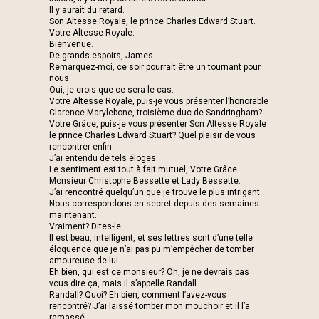
Il y aurait du retard.
Son Altesse Royale, le prince Charles Edward Stuart.
Votre Altesse Royale.
Bienvenue.
De grands espoirs, James.
Remarquez-moi, ce soir pourrait être un tournant pour
nous.
Oui, je crois que ce sera le cas.
Votre Altesse Royale, puis-je vous présenter l’honorable
Clarence Marylebone, troisième duc de Sandringham?
Votre Grâce, puis-je vous présenter Son Altesse Royale
le prince Charles Edward Stuart? Quel plaisir de vous
rencontrer enfin.
J’ai entendu de tels éloges.
Le sentiment est tout à fait mutuel, Votre Grâce.
Monsieur Christophe Bessette et Lady Bessette.
J’ai rencontré quelqu’un que je trouve le plus intrigant.
Nous correspondons en secret depuis des semaines
maintenant.
Vraiment? Dites-le.
Il est beau, intelligent, et ses lettres sont d’une telle
éloquence que je n’ai pas pu m’empêcher de tomber
amoureuse de lui.
Eh bien, qui est ce monsieur? Oh, je ne devrais pas
vous dire ça, mais il s’appelle Randall.
Randall? Quoi? Eh bien, comment l’avez-vous
rencontré? J’ai laissé tomber mon mouchoir et il l’a
ramassé.