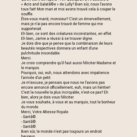
« Acis and Galatã©e » de Lully? Bien sûr, nous l’avons
tous fait! Mon mari et moi avons trouvé cela à couper le
souffle.
Êtes-vous marié, monsieur? C’est un émerveillement,
mais je n’ai pas encore trouvé de femme qui me
supporterait.
Eh bien, ce sont des créatures inconstantes, en effet.
Eh bien, Jamie a réussi à se trouver digne.
Je dois dire que je pense que la combinaison de leurs
beautés respectives donnera un enfant d’une
pulchritude insondable.
Merci.
Je crois comprendre qu’il faut aussi féliciter Madame et
le marquis.
Pourquoi, oui, euh, nous attendons avec impatience
l’arrivée d’un petit.
Je m’excuse, je pensais que nous ne l’avions pas
encore annoncé officiellement, euh, mais un héritier!
C’est la nouvelle la plus incroyable, n’est-ce pas? Eh
bien, alors je dois vous féliciter.
Je vous souhaite, à vous et au marquis, tout le bonheur
du monde.
Merci, Votre Altesse Royale.
- Santã©.
- Santã©.
- Santã©.
Bien sûr, le monde n’est pas toujours un endroit
heureux.