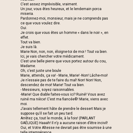
C’est assez imprévisible, vraiment.
Un jour, vous êtes heureux, et le lendemain porca
miseria.
Pardonnez-moi, monsieur, mais je ne comprends pas
ce que vous voulez dire.
Oui.
Je crois que vous êtes un homme « dans le noir », en
effet.
Tout va bien.
Je suis là.
Marie Non, non, non, éloigne-toi de moi ! Tout va bien.
Ici, je vais chercher votre médicament.
C’est une belle pierre que vous portez autour du cou,
Madame.
Oh, c’est juste une boule
Marie, attends, ça va! - Marie, Marie! -Non! Lâche-moi!
Je n’essaie pas de te faire du mal! Non! Non! Non,
descendez de moi! Marie! Tout va bien.
- Messieurs, soyez raisonnables.
-Marie! Que diable faites-vous ici? Ruiné! Vous avez
ruiné ma nièce! C’est ma fiancée©! Marie, viens avec
moi.
J’avais tellement hâte de prendre le dessert Mais je
suppose qu’il se fait un peu tard.
Arrêtez ça, tout le monde, à la fois! (PARLANT
GAÉLIQUE) Haaah! Il n’y a aucune raison d’être incivil!
Oui, et Votre Altesse ne devrait pas être soumise à une
telle intempérance.