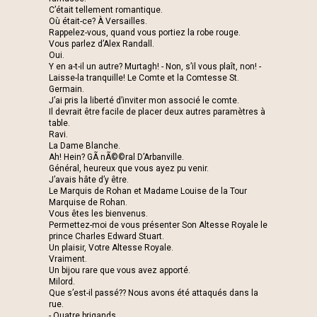
C’était tellement romantique.
Où était-ce? À Versailles.
Rappelez-vous, quand vous portiez la robe rouge.
Vous parlez d’Alex Randall.
Oui.
Y en a-t-il un autre? Murtagh! - Non, s’il vous plaît, non! -
Laisse-la tranquille! Le Comte et la Comtesse St.
Germain.
J’ai pris la liberté d’inviter mon associé le comte.
Il devrait être facile de placer deux autres paramètres à
table.
Ravi.
La Dame Blanche.
Ah! Hein? GÃ nÃ©©ral D’Arbanville.
Général, heureux que vous ayez pu venir.
J’avais hâte d’y être.
Le Marquis de Rohan et Madame Louise de la Tour
Marquise de Rohan.
Vous êtes les bienvenus.
Permettez-moi de vous présenter Son Altesse Royale le
prince Charles Edward Stuart.
Un plaisir, Votre Altesse Royale.
Vraiment.
Un bijou rare que vous avez apporté.
Milord.
Que s’est-il passé?? Nous avons été attaqués dans la
rue.
- Quatre brigands.