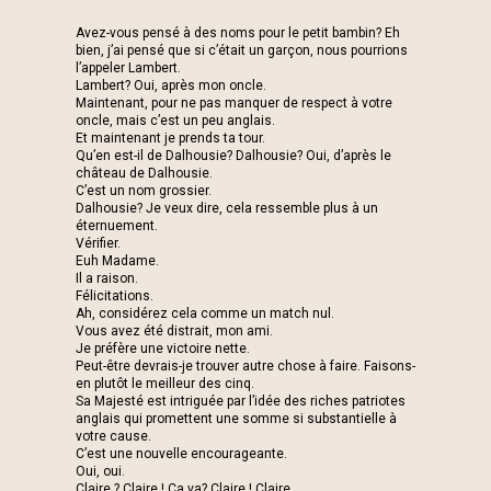
Avez-vous pensé à des noms pour le petit bambin? Eh
bien, j’ai pensé que si c’était un garçon, nous pourrions
l’appeler Lambert.
Lambert? Oui, après mon oncle.
Maintenant, pour ne pas manquer de respect à votre
oncle, mais c’est un peu anglais.
Et maintenant je prends ta tour.
Qu’en est-il de Dalhousie? Dalhousie? Oui, d’après le
château de Dalhousie.
C’est un nom grossier.
Dalhousie? Je veux dire, cela ressemble plus à un
éternuement.
Vérifier.
Euh Madame.
Il a raison.
Félicitations.
Ah, considérez cela comme un match nul.
Vous avez été distrait, mon ami.
Je préfère une victoire nette.
Peut-être devrais-je trouver autre chose à faire. Faisons-
en plutôt le meilleur des cinq.
Sa Majesté est intriguée par l’idée des riches patriotes
anglais qui promettent une somme si substantielle à
votre cause.
C’est une nouvelle encourageante.
Oui, oui.
Claire ? Claire ! Ça va? Claire ! Claire.