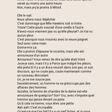
serait au moins une autre heure.
Non, mais je-j’ai promis à Milord.
.
Elle le sait.
Nous allons nous dépêcher.
C’est dommage que Mlle Hawkins soit si triste.
Triste? Cette poule souriait d’une oreille à l’autre.
N’avez-vous vraiment pas vu qu’elle pleurait? Je n’ai vu
aucun pleur.
C’est pourquoi vous mourrez avec la veuve poignet.
Seul avec votre main.
Donne-moi ça.
Elle a promis d’épouser le vicomte, mais elle est
amoureuse d’un autre.
Amoureux? Vous venez de dire qu’elle était triste.
Je-je-je sais, mais t-il y a Parce que malgré les pleurs,
elle porte Et il y a un A-a-a ressort dans son pas, et son
discours, qui ne coule pas, coule maintenant comme
un ruisseau étincelant.
Un, je ne me soucie pas.
Deuxièmement, un homme ne se préoccupe pas des
affaires des femmes.
Suzette, la femme de chambre de la dame est-elle
amoureuse de quelqu’un? Son? Oui, avec n’importe quel
homme qui passe devant sa porte.
Qu’à cela ne tienne, vous êtes une petite.
Aah aah! C’est incroyable.
Qu’est-ce que t’as fait? Il y a un nerf là-bas, et si vous