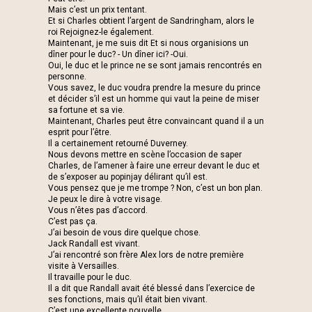
Mais c’est un prix tentant.
Et si Charles obtient l’argent de Sandringham, alors le
roi Rejoignez-le également.
Maintenant, je me suis dit Et si nous organisions un
dîner pour le duc? - Un dîner ici? -Oui.
Oui, le duc et le prince ne se sont jamais rencontrés en
personne.
Vous savez, le duc voudra prendre la mesure du prince
et décider s’il est un homme qui vaut la peine de miser
sa fortune et sa vie.
Maintenant, Charles peut être convaincant quand il a un
esprit pour l’être.
Il a certainement retourné Duverney.
Nous devons mettre en scène l’occasion de saper
Charles, de l’amener à faire une erreur devant le duc et
de s’exposer au popinjay délirant qu’il est.
Vous pensez que je me trompe ? Non, c’est un bon plan.
Je peux le dire à votre visage.
Vous n’êtes pas d’accord.
C’est pas ça.
J’ai besoin de vous dire quelque chose.
Jack Randall est vivant.
J’ai rencontré son frère Alex lors de notre première
visite à Versailles.
Il travaille pour le duc.
Il a dit que Randall avait été blessé dans l’exercice de
ses fonctions, mais qu’il était bien vivant.
C’est une excellente nouvelle.