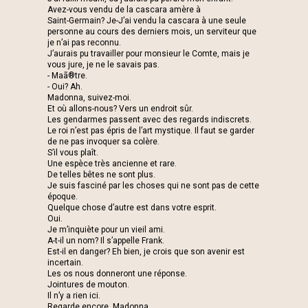
Avez-vous vendu de la cascara amère à
Saint-Germain? Je-J’ai vendu la cascara à une seule
personne au cours des derniers mois, un serviteur que
je n’ai pas reconnu.
J’aurais pu travailler pour monsieur le Comte, mais je
vous jure, je ne le savais pas.
- Maã®tre.
- Oui? Ah.
Madonna, suivez-moi.
Et où allons-nous? Vers un endroit sûr.
Les gendarmes passent avec des regards indiscrets.
Le roi n’est pas épris de l’art mystique. Il faut se garder
de ne pas invoquer sa colère.
S’il vous plaît.
Une espèce très ancienne et rare.
De telles bêtes ne sont plus.
Je suis fasciné par les choses qui ne sont pas de cette
époque.
Quelque chose d’autre est dans votre esprit.
Oui.
Je m’inquiète pour un vieil ami.
A-t-il un nom? Il s’appelle Frank.
Est-il en danger? Eh bien, je crois que son avenir est
incertain.
Les os nous donneront une réponse.
Jointures de mouton.
Il n’y a rien ici.
Regarde encore, Madonna.