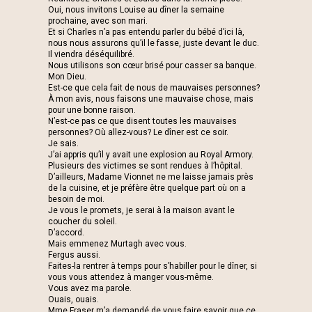
Oui, nous invitons Louise au dîner la semaine
prochaine, avec son mari.
Et si Charles n’a pas entendu parler du bébé d’ici là,
nous nous assurons qu’il le fasse, juste devant le duc.
Il viendra déséquilibré.
Nous utilisons son cœur brisé pour casser sa banque.
Mon Dieu.
Est-ce que cela fait de nous de mauvaises personnes?
À mon avis, nous faisons une mauvaise chose, mais
pour une bonne raison.
N’est-ce pas ce que disent toutes les mauvaises
personnes? Où allez-vous? Le dîner est ce soir.
Je sais.
J’ai appris qu’il y avait une explosion au Royal Armory.
Plusieurs des victimes se sont rendues à l’hôpital.
D’ailleurs, Madame Vionnet ne me laisse jamais près
de la cuisine, et je préfère être quelque part où on a
besoin de moi.
Je vous le promets, je serai à la maison avant le
coucher du soleil.
D’accord.
Mais emmenez Murtagh avec vous.
Fergus aussi.
Faites-la rentrer à temps pour s’habiller pour le dîner, si
vous vous attendez à manger vous-même.
Vous avez ma parole.
Ouais, ouais.
Mme Fraser m’a demandé de vous faire savoir que ce