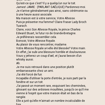
Qu’est-ce que c’est? Il y a quelqu’un sur le toit.
James! JAMIE : (PARLANT GAÉLIQUE) Pardonnez-moi.
Je n’arrive généralement pas ainsi, sans cérémonie ou
à une heure aussi asociale.
Ma maison est à votre service, Votre Altesse.
Puis-je présenter ma femme? Claire Fraser Lady Broch
Tuarach.
Claire, voici Son Altesse Royale, le prince Charles
Edward Stuart, le futur roi de Grande-Bretagne.
Je préférerais rassembler cela.
Bonsoir, Votre Altesse Royale.
Au plaisir de vous rencontrer, madame.
Votre Altesse Royale a-t-elle été blessée? Votre main.
En effet, j’ai subi une blessure horrible et douloureuse.
Vous y jetterez un coup d’œil, et j’aurai besoin d’un
whisky aussi.
Ah.
Je me suis retrouvé dans une position plutôt
embarrassante chez un ami.
J’ai été forcé de fuir.
Incapable d’utiliser la porte d’entrée, je suis parti par la
fenêtre et sur un toit.
J’ai passé un moment rare, esquivant les cheminées,
glissant sur des ardoises mouillées, jusqu’à ce qu’il me
vienne à l’esprit que votre maison était en bas de la
rangée.
Elle a juré qu’elle m’aimait un nombre incalculable de
fois.