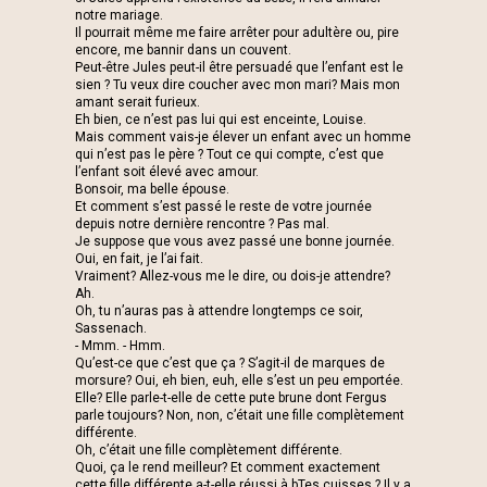
notre mariage.
Il pourrait même me faire arrêter pour adultère ou, pire
encore, me bannir dans un couvent.
Peut-être Jules peut-il être persuadé que l’enfant est le
sien ? Tu veux dire coucher avec mon mari? Mais mon
amant serait furieux.
Eh bien, ce n’est pas lui qui est enceinte, Louise.
Mais comment vais-je élever un enfant avec un homme
qui n’est pas le père ? Tout ce qui compte, c’est que
l’enfant soit élevé avec amour.
Bonsoir, ma belle épouse.
Et comment s’est passé le reste de votre journée
depuis notre dernière rencontre ? Pas mal.
Je suppose que vous avez passé une bonne journée.
Oui, en fait, je l’ai fait.
Vraiment? Allez-vous me le dire, ou dois-je attendre?
Ah.
Oh, tu n’auras pas à attendre longtemps ce soir,
Sassenach.
- Mmm. - Hmm.
Qu’est-ce que c’est que ça ? S’agit-il de marques de
morsure? Oui, eh bien, euh, elle s’est un peu emportée.
Elle? Elle parle-t-elle de cette pute brune dont Fergus
parle toujours? Non, non, c’était une fille complètement
différente.
Oh, c’était une fille complètement différente.
Quoi, ça le rend meilleur? Et comment exactement
cette fille différente a-t-elle réussi à bTes cuisses ? Il y a