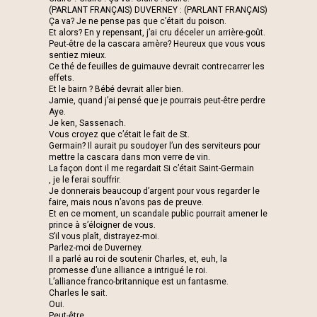
(PARLANT FRANÇAIS) DUVERNEY : (PARLANT FRANÇAIS)
Ça va? Je ne pense pas que c’était du poison.
Et alors? En y repensant, j’ai cru déceler un arrière-goût.
Peut-être de la cascara amère? Heureux que vous vous
sentiez mieux.
Ce thé de feuilles de guimauve devrait contrecarrer les
effets.
Et le bairn ? Bébé devrait aller bien.
Jamie, quand j’ai pensé que je pourrais peut-être perdre
Aye.
Je ken, Sassenach.
Vous croyez que c’était le fait de St.
Germain? Il aurait pu soudoyer l’un des serviteurs pour
mettre la cascara dans mon verre de vin.
La façon dont il me regardait Si c’était Saint-Germain
, je le ferai souffrir.
Je donnerais beaucoup d’argent pour vous regarder le
faire, mais nous n’avons pas de preuve.
Et en ce moment, un scandale public pourrait amener le
prince à s’éloigner de vous.
S’il vous plaît, distrayez-moi.
Parlez-moi de Duverney.
Il a parlé au roi de soutenir Charles, et, euh, la
promesse d’une alliance a intrigué le roi.
L’alliance franco-britannique est un fantasme.
Charles le sait.
Oui.
Peut-être.