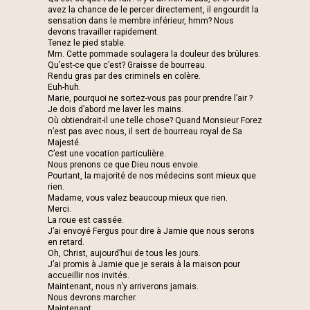
avez la chance de le percer directement, il engourdit la
sensation dans le membre inférieur, hmm? Nous
devons travailler rapidement.
Tenez le pied stable.
Mm. Cette pommade soulagera la douleur des brûlures.
Qu’est-ce que c’est? Graisse de bourreau.
Rendu gras par des criminels en colère.
Euh-huh.
Marie, pourquoi ne sortez-vous pas pour prendre l’air ?
Je dois d’abord me laver les mains.
Où obtiendrait-il une telle chose? Quand Monsieur Forez
n’est pas avec nous, il sert de bourreau royal de Sa
Majesté.
C’est une vocation particulière.
Nous prenons ce que Dieu nous envoie.
Pourtant, la majorité de nos médecins sont mieux que
rien.
Madame, vous valez beaucoup mieux que rien.
Merci.
La roue est cassée.
J’ai envoyé Fergus pour dire à Jamie que nous serons
en retard.
Oh, Christ, aujourd’hui de tous les jours.
J’ai promis à Jamie que je serais à la maison pour
accueillir nos invités.
Maintenant, nous n’y arriverons jamais.
Nous devrons marcher.
Maintenant.