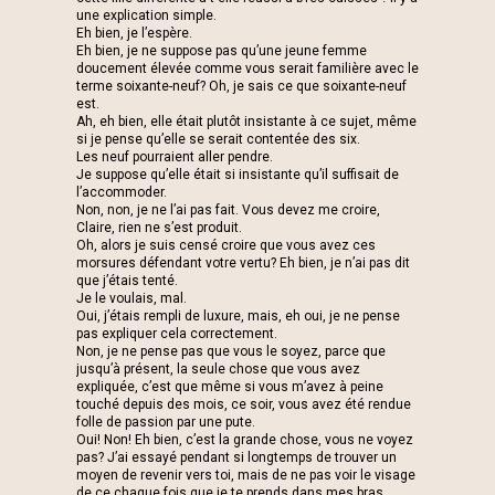
une explication simple.
Eh bien, je l’espère.
Eh bien, je ne suppose pas qu’une jeune femme
doucement élevée comme vous serait familière avec le
terme soixante-neuf? Oh, je sais ce que soixante-neuf
est.
Ah, eh bien, elle était plutôt insistante à ce sujet, même
si je pense qu’elle se serait contentée des six.
Les neuf pourraient aller pendre.
Je suppose qu’elle était si insistante qu’il suffisait de
l’accommoder.
Non, non, je ne l’ai pas fait. Vous devez me croire,
Claire, rien ne s’est produit.
Oh, alors je suis censé croire que vous avez ces
morsures défendant votre vertu? Eh bien, je n’ai pas dit
que j’étais tenté.
Je le voulais, mal.
Oui, j’étais rempli de luxure, mais, eh oui, je ne pense
pas expliquer cela correctement.
Non, je ne pense pas que vous le soyez, parce que
jusqu’à présent, la seule chose que vous avez
expliquée, c’est que même si vous m’avez à peine
touché depuis des mois, ce soir, vous avez été rendue
folle de passion par une pute.
Oui! Non! Eh bien, c’est la grande chose, vous ne voyez
pas? J’ai essayé pendant si longtemps de trouver un
moyen de revenir vers toi, mais de ne pas voir le visage
de ce chaque fois que je te prends dans mes bras.