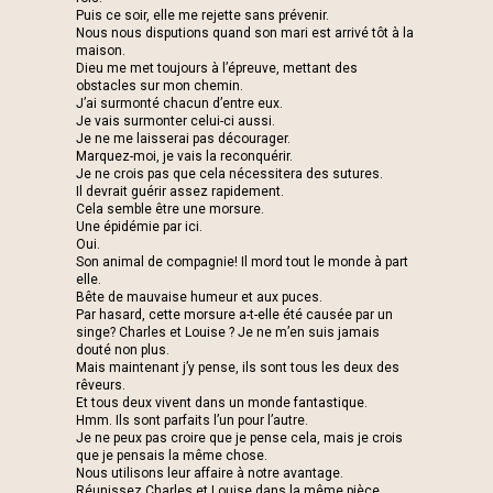
Puis ce soir, elle me rejette sans prévenir.
Nous nous disputions quand son mari est arrivé tôt à la
maison.
Dieu me met toujours à l’épreuve, mettant des
obstacles sur mon chemin.
J’ai surmonté chacun d’entre eux.
Je vais surmonter celui-ci aussi.
Je ne me laisserai pas décourager.
Marquez-moi, je vais la reconquérir.
Je ne crois pas que cela nécessitera des sutures.
Il devrait guérir assez rapidement.
Cela semble être une morsure.
Une épidémie par ici.
Oui.
Son animal de compagnie! Il mord tout le monde à part
elle.
Bête de mauvaise humeur et aux puces.
Par hasard, cette morsure a-t-elle été causée par un
singe? Charles et Louise ? Je ne m’en suis jamais
douté non plus.
Mais maintenant j’y pense, ils sont tous les deux des
rêveurs.
Et tous deux vivent dans un monde fantastique.
Hmm. Ils sont parfaits l’un pour l’autre.
Je ne peux pas croire que je pense cela, mais je crois
que je pensais la même chose.
Nous utilisons leur affaire à notre avantage.
Réunissez Charles et Louise dans la même pièce.