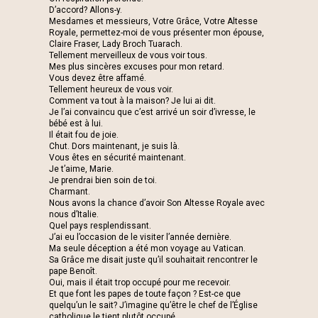
D’accord? Allons-y.
Mesdames et messieurs, Votre Grâce, Votre Altesse
Royale, permettez-moi de vous présenter mon épouse,
Claire Fraser, Lady Broch Tuarach.
Tellement merveilleux de vous voir tous.
Mes plus sincères excuses pour mon retard.
Vous devez être affamé.
Tellement heureux de vous voir.
Comment va tout à la maison? Je lui ai dit.
Je l’ai convaincu que c’est arrivé un soir d’ivresse, le
bébé est à lui.
Il était fou de joie.
Chut. Dors maintenant, je suis là.
Vous êtes en sécurité maintenant.
Je t’aime, Marie.
Je prendrai bien soin de toi.
Charmant.
Nous avons la chance d’avoir Son Altesse Royale avec
nous d’Italie.
Quel pays resplendissant.
J’ai eu l’occasion de le visiter l’année dernière.
Ma seule déception a été mon voyage au Vatican.
Sa Grâce me disait juste qu’il souhaitait rencontrer le
pape Benoît.
Oui, mais il était trop occupé pour me recevoir.
Et que font les papes de toute façon ? Est-ce que
quelqu’un le sait? J’imagine qu’être le chef de l’Église
catholique le tient plutôt occupé.