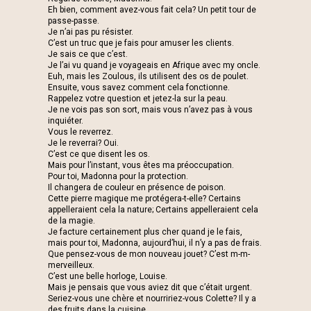
Eh bien, comment avez-vous fait cela? Un petit tour de
passe-passe.
Je n’ai pas pu résister.
C’est un truc que je fais pour amuser les clients.
Je sais ce que c’est.
Je l’ai vu quand je voyageais en Afrique avec my oncle.
Euh, mais les Zoulous, ils utilisent des os de poulet.
Ensuite, vous savez comment cela fonctionne.
Rappelez votre question et jetez-la sur la peau.
Je ne vois pas son sort, mais vous n’avez pas à vous
inquiéter.
Vous le reverrez.
Je le reverrai? Oui.
C’est ce que disent les os.
Mais pour l’instant, vous êtes ma préoccupation.
Pour toi, Madonna pour la protection.
Il changera de couleur en présence de poison.
Cette pierre magique me protégera-t-elle? Certains
appelleraient cela la nature; Certains appelleraient cela
de la magie.
Je facture certainement plus cher quand je le fais,
mais pour toi, Madonna, aujourd’hui, il n’y a pas de frais.
Que pensez-vous de mon nouveau jouet? C’est m-m-
merveilleux.
C’est une belle horloge, Louise.
Mais je pensais que vous aviez dit que c’était urgent.
Seriez-vous une chère et nourririez-vous Colette? Il y a
des fruits dans la cuisine.