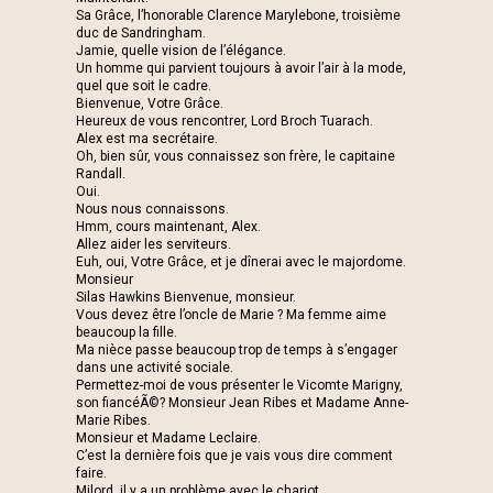
Sa Grâce, l’honorable Clarence Marylebone, troisième
duc de Sandringham.
Jamie, quelle vision de l’élégance.
Un homme qui parvient toujours à avoir l’air à la mode,
quel que soit le cadre.
Bienvenue, Votre Grâce.
Heureux de vous rencontrer, Lord Broch Tuarach.
Alex est ma secrétaire.
Oh, bien sûr, vous connaissez son frère, le capitaine
Randall.
Oui.
Nous nous connaissons.
Hmm, cours maintenant, Alex.
Allez aider les serviteurs.
Euh, oui, Votre Grâce, et je dînerai avec le majordome.
Monsieur
Silas Hawkins Bienvenue, monsieur.
Vous devez être l’oncle de Marie ? Ma femme aime
beaucoup la fille.
Ma nièce passe beaucoup trop de temps à s’engager
dans une activité sociale.
Permettez-moi de vous présenter le Vicomte Marigny,
son fiancéÃ©? Monsieur Jean Ribes et Madame Anne-
Marie Ribes.
Monsieur et Madame Leclaire.
C’est la dernière fois que je vais vous dire comment
faire.
Milord, il y a un problème avec le chariot.