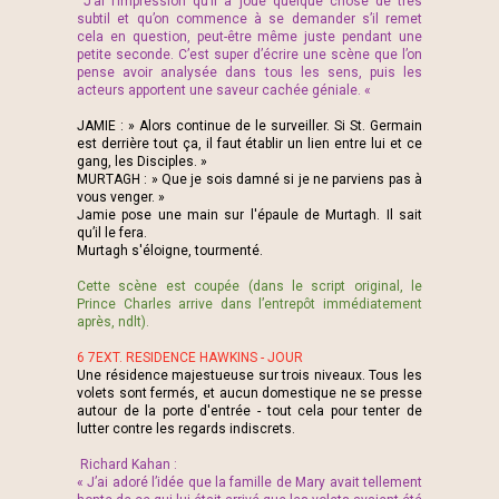
J’ai l’impression qu’il a joué quelque chose de très
subtil et qu’on commence à se demander s’il remet
cela en question, peut-être même juste pendant une
petite seconde. C’est super d’écrire une scène que l’on
pense avoir analysée dans tous les sens, puis les
acteurs apportent une saveur cachée géniale. «
JAMIE : » Alors continue de le surveiller. Si St. Germain
est derrière tout ça, il faut établir un lien entre lui et ce
gang, les Disciples. »
MURTAGH : » Que je sois damné si je ne parviens pas à
vous venger. »
Jamie pose une main sur l'épaule de Murtagh. Il sait
qu’il le fera.
Murtagh s'éloigne, tourmenté.
Cette scène est coupée (dans le script original, le
Prince Charles arrive dans l’entrepôt immédiatement
après, ndlt).
6 7EXT. RESIDENCE HAWKINS - JOUR
Une résidence majestueuse sur trois niveaux. Tous les
volets sont fermés, et aucun domestique ne se presse
autour de la porte d'entrée - tout cela pour tenter de
lutter contre les regards indiscrets.
Richard Kahan :
« J’ai adoré l’idée que la famille de Mary avait tellement