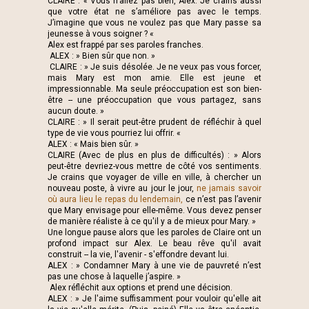
CLAIRE : « Vous n’allez pas bien, Alex. Je crains aussi
que votre état ne s’améliore pas avec le temps.
J’imagine que vous ne voulez pas que Mary passe sa
jeunesse à vous soigner ? «
Alex est frappé par ses paroles franches.
ALEX : » Bien sûr que non. »
CLAIRE : » Je suis désolée. Je ne veux pas vous forcer,
mais Mary est mon amie. Elle est jeune et
impressionnable. Ma seule préoccupation est son bien-
être -- une préoccupation que vous partagez, sans
aucun doute. »
CLAIRE : » Il serait peut-être prudent de réfléchir à quel
type de vie vous pourriez lui offrir. «
ALEX : « Mais bien sûr. »
CLAIRE (Avec de plus en plus de difficultés) : » Alors
peut-être devriez-vous mettre de côté vos sentiments.
Je crains que voyager de ville en ville, à chercher un
nouveau poste, à vivre au jour le jour,
ne jamais savoir
où aura lieu le repas du lendemain,
ce n’est pas l’avenir
que Mary envisage pour elle-même. Vous devez penser
de manière réaliste à ce qu'il y a de mieux pour Mary. »
Une longue pause alors que les paroles de Claire ont un
profond impact sur Alex. Le beau rêve qu'il avait
construit -- la vie, l'avenir - s'effondre devant lui.
ALEX : » Condamner Mary à une vie de pauvreté n’est
pas une chose à laquelle j’aspire. »
Alex réfléchit aux options et prend une décision.
ALEX : » Je l'aime suffisamment pour vouloir qu'elle ait