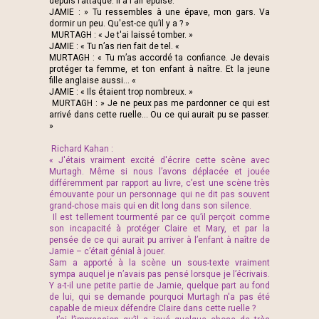
depuis l’attaque. Il a l'air épuisé.
JAMIE : » Tu ressembles à une épave, mon gars. Va
dormir un peu. Qu'est-ce qu’il y a ? »
MURTAGH : « Je t'ai laissé tomber. »
JAMIE : « Tu n’as rien fait de tel. «
MURTAGH : « Tu m’as accordé ta confiance. Je devais
protéger ta femme, et ton enfant à naître. Et la jeune
fille anglaise aussi... «
JAMIE : « Ils étaient trop nombreux. »
MURTAGH : » Je ne peux pas me pardonner ce qui est
arrivé dans cette ruelle... Ou ce qui aurait pu se passer.
»
Richard Kahan :
« J'étais vraiment excité d'écrire cette scène avec
Murtagh. Même si nous l’avons déplacée et jouée
différemment par rapport au livre, c’est une scène très
émouvante pour un personnage qui ne dit pas souvent
grand-chose mais qui en dit long dans son silence.
Il est tellement tourmenté par ce qu’il perçoit comme
son incapacité à protéger Claire et Mary, et par la
pensée de ce qui aurait pu arriver à l’enfant à naître de
Jamie – c’était génial à jouer.
Sam a apporté à la scène un sous-texte vraiment
sympa auquel je n’avais pas pensé lorsque je l’écrivais.
Y a-t-il une petite partie de Jamie, quelque part au fond
de lui, qui se demande pourquoi Murtagh n'a pas été
capable de mieux défendre Claire dans cette ruelle ?