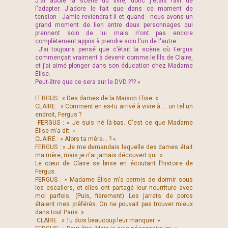
J'ai adoré la scène du livre, donc j'étais ravi de
l'adapter. J'adore le fait que dans ce moment de
tension - Jamie reviendra-t-il et quand - nous avons un
grand moment de lien entre deux personnages qui
prennent soin de lui mais n'ont pas encore
complètement appris à prendre soin l'un de l'autre.
J’ai toujours pensé que c’était la scène où Fergus
commençait vraiment à devenir comme le fils de Claire,
et j’ai aimé plonger dans son éducation chez Madame
Élise.
Peut-être que ce sera sur le DVD ??? «
FERGUS : « Des dames de la Maison Elise. «
CLAIRE : » Comment en es-tu arrivé à vivre à.… un tel un
endroit, Fergus ?
FERGUS : « Je suis né là-bas. C'est ce que Madame
Élise m'a dit. «
CLAIRE : » Alors ta mère... ? «
FERGUS : » Je me demandais laquelle des dames était
ma mère, mais je n'ai jamais découvert qui. »
Le cœur de Claire se brise en écoutant l’histoire de
Fergus.
FERGUS : » Madame Élise m'a permis de dormir sous
les escaliers, et elles ont partagé leur nourriture avec
moi parfois. (Puis, fièrement) Les jarrets de porcs
étaient mes préférés. On ne pouvait pas trouver mieux
dans tout Paris. »
CLAIRE : » Tu dois beaucoup leur manquer. »