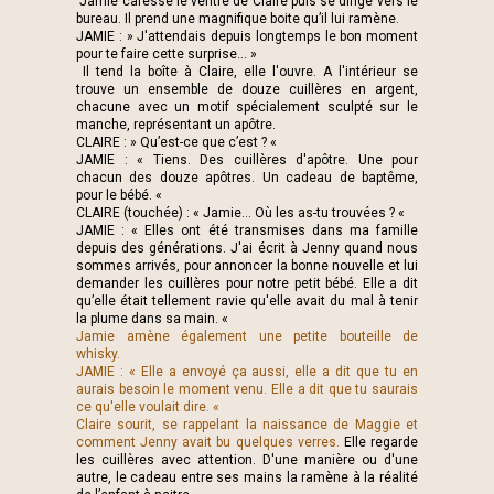
Jamie caresse le ventre de Claire puis se dirige vers le
bureau. Il prend une magnifique boite qu’il lui ramène.
JAMIE : » J'attendais depuis longtemps le bon moment
pour te faire cette surprise... »
Il tend la boîte à Claire, elle l'ouvre. A l'intérieur se
trouve un ensemble de douze cuillères en argent,
chacune avec un motif spécialement sculpté sur le
manche, représentant un apôtre.
CLAIRE : » Qu’est-ce que c’est ? «
JAMIE : « Tiens. Des cuillères d'apôtre. Une pour
chacun des douze apôtres. Un cadeau de baptême,
pour le bébé. «
CLAIRE (touchée) : « Jamie… Où les as-tu trouvées ? «
JAMIE : « Elles ont été transmises dans ma famille
depuis des générations. J'ai écrit à Jenny quand nous
sommes arrivés, pour annoncer la bonne nouvelle et lui
demander les cuillères pour notre petit bébé. Elle a dit
qu’elle était tellement ravie qu'elle avait du mal à tenir
la plume dans sa main. «
Jamie amène également une petite bouteille de
whisky.
JAMIE : « Elle a envoyé ça aussi, elle a dit que tu en
aurais besoin le moment venu. Elle a dit que tu saurais
ce qu'elle voulait dire. «
Claire sourit, se rappelant la naissance de Maggie et
comment Jenny avait bu quelques verres.
Elle regarde
les cuillères avec attention. D'une manière ou d'une
autre, le cadeau entre ses mains la ramène à la réalité