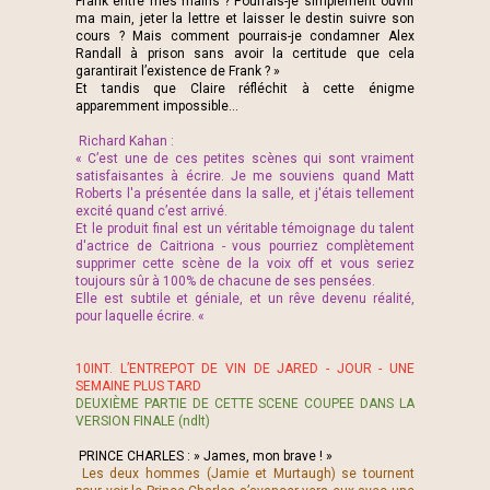
Frank entre mes mains ? Pourrais-je simplement ouvrir
ma main, jeter la lettre et laisser le destin suivre son
cours ? Mais comment pourrais-je condamner Alex
Randall à prison sans avoir la certitude que cela
garantirait l’existence de Frank ? »
Et tandis que Claire réfléchit à cette énigme
apparemment impossible...
Richard Kahan :
« C’est une de ces petites scènes qui sont vraiment
satisfaisantes à écrire. Je me souviens quand Matt
Roberts l'a présentée dans la salle, et j'étais tellement
excité quand c’est arrivé.
Et le produit final est un véritable témoignage du talent
d'actrice de Caitriona - vous pourriez complètement
supprimer cette scène de la voix off et vous seriez
toujours sûr à 100% de chacune de ses pensées.
Elle est subtile et géniale, et un rêve devenu réalité,
pour laquelle écrire. «
10INT. L’ENTREPOT DE VIN DE JARED - JOUR - UNE
SEMAINE PLUS TARD
DEUXIÈME PARTIE DE CETTE SCENE COUPEE DANS LA
VERSION FINALE (ndlt)
PRINCE CHARLES : » James, mon brave ! »
Les deux hommes (Jamie et Murtaugh) se tournent