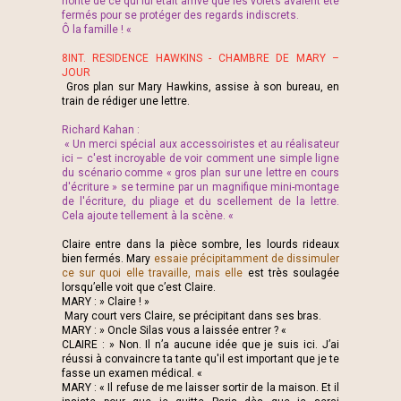
honte de ce qui lui était arrivé que les volets avaient été
fermés pour se protéger des regards indiscrets.
Ô la famille ! «
8INT. RESIDENCE HAWKINS - CHAMBRE DE MARY –
JOUR
Gros plan sur Mary Hawkins, assise à son bureau, en
train de rédiger une lettre.
Richard Kahan :
« Un merci spécial aux accessoiristes et au réalisateur
ici – c'est incroyable de voir comment une simple ligne
du scénario comme « gros plan sur une lettre en cours
d'écriture » se termine par un magnifique mini-montage
de l'écriture, du pliage et du scellement de la lettre.
Cela ajoute tellement à la scène. «
Claire entre dans la pièce sombre, les lourds rideaux
bien fermés. Mary
essaie précipitamment de dissimuler
ce sur quoi elle travaille, mais elle
est très soulagée
lorsqu’elle voit que c’est Claire.
MARY : » Claire ! »
Mary court vers Claire, se précipitant dans ses bras.
MARY : » Oncle Silas vous a laissée entrer ? «
CLAIRE : » Non. Il n’a aucune idée que je suis ici. J’ai
réussi à convaincre ta tante qu'il est important que je te
fasse un examen médical. «
MARY : « Il refuse de me laisser sortir de la maison. Et il