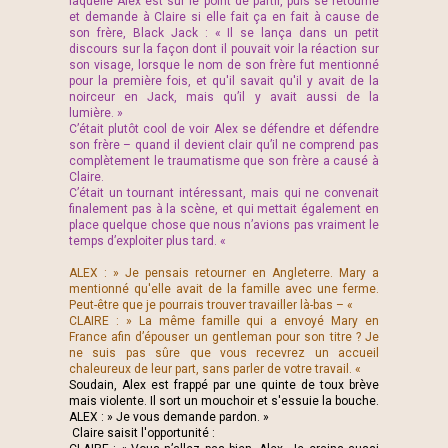
laquelle Alex est sur le point de partir, puis se retourne
et demande à Claire si elle fait ça en fait à cause de
son frère, Black Jack : « Il se lança dans un petit
discours sur la façon dont il pouvait voir la réaction sur
son visage, lorsque le nom de son frère fut mentionné
pour la première fois, et qu'il savait qu'il y avait de la
noirceur en Jack, mais qu’il y avait aussi de la
lumière. »
C’était plutôt cool de voir Alex se défendre et défendre
son frère – quand il devient clair qu’il ne comprend pas
complètement le traumatisme que son frère a causé à
Claire.
C’était un tournant intéressant, mais qui ne convenait
finalement pas à la scène, et qui mettait également en
place quelque chose que nous n’avions pas vraiment le
temps d’exploiter plus tard. «
ALEX : » Je pensais retourner en Angleterre. Mary a
mentionné qu'elle avait de la famille avec une ferme.
Peut-être que je pourrais trouver travailler là-bas – «
CLAIRE : » La même famille qui a envoyé Mary en
France afin d’épouser un gentleman pour son titre ? Je
ne suis pas sûre que vous recevrez un accueil
chaleureux de leur part, sans parler de votre travail. «
Soudain, Alex est frappé par une quinte de toux brève
mais violente. Il sort un mouchoir et s'essuie la bouche.
ALEX : » Je vous demande pardon. »
Claire saisit l'opportunité :