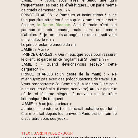
JAMIE : » Alors, vous avez entendu dire qu'il
fréquenterait les cercles d’hérétiques... On parle même
de rituels démoniaques... ? »
PRINCE CHARLES : « Rumeurs et insinuations ! je ne
fais pas plus attention à cela qu'aux rumeurs sur votre
épouse,
la Dame Blanche.
Saint-Germain n’est pas
partisan de notre cause, mais c'est un homme
d’affaires. Et je me suis arrangé pour que ce soit vous
qui vendiez le vin. «
Le prince réclame encore du vin.
JAMIE : « Moi ? »
PRINCE CHARLES : « Qui mieux que vous pour rassurer
le client, et garder un œil vigilant sur St. Germain ? «
JAMIE : « Quand devrions-nous recevoir cette
cargaison ? »
PRINCE CHARLES (d'un geste de la main) : « Ne
m’ennuyez pas avec des préoccupations de travailleur.
Vous rencontrerez St. Germain à la Maison Élise pour
discuter les détails. (Levant son verre) Au jour glorieux
où le roi légitime siègera à nouveau sur le trône
britannique ! Ils trinquent.
JAMIE : » A ce jour glorieux. »
Jamie est consterné, tout le travail acharné que lui et
Claire ont fait depuis leur arrivée à Paris est en train de
disparaitre sous ses yeux...
11EXT. JARDIN PUBLIC - JOUR