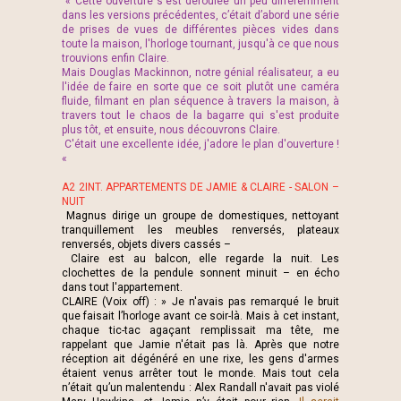
« Cette ouverture s'est déroulée un peu différemment
dans les versions précédentes, c’était d’abord une série
de prises de vues de différentes pièces vides dans
toute la maison, l'horloge tournant, jusqu'à ce que nous
trouvions enfin Claire.
Mais Douglas Mackinnon, notre génial réalisateur, a eu
l'idée de faire en sorte que ce soit plutôt une caméra
fluide, filmant en plan séquence à travers la maison, à
travers tout le chaos de la bagarre qui s'est produite
plus tôt, et ensuite, nous découvrons Claire.
C'était une excellente idée, j'adore le plan d'ouverture !
«
A2 2INT. APPARTEMENTS DE JAMIE & CLAIRE - SALON –
NUIT
Magnus dirige un groupe de domestiques, nettoyant
tranquillement les meubles renversés, plateaux
renversés, objets divers cassés –
Claire est au balcon, elle regarde la nuit. Les
clochettes de la pendule sonnent minuit – en écho
dans tout l'appartement.
CLAIRE (Voix off) : » Je n'avais pas remarqué le bruit
que faisait l’horloge avant ce soir-là. Mais à cet instant,
chaque tic-tac agaçant remplissait ma tête, me
rappelant que Jamie n'était pas là. Après que notre
réception ait dégénéré en une rixe, les gens d'armes
étaient venus arrêter tout le monde. Mais tout cela
n’était qu’un malentendu : Alex Randall n'avait pas violé