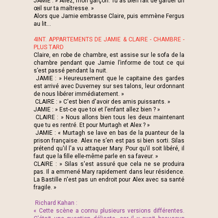
JAMIE : » Allez, mon garçon. Tu as bien fait de garder un
œil sur ta maîtresse. »
Alors que Jamie embrasse Claire, puis emmène Fergus
au lit...
4INT. APPARTEMENTS DE JAMIE & CLAIRE - CHAMBRE -
PLUS TARD
Claire, en robe de chambre, est assise sur le sofa de la
chambre pendant que Jamie l’informe de tout ce qui
s’est passé pendant la nuit.
JAMIE : » Heureusement que le capitaine des gardes
est arrivé avec Duverney sur ses talons, leur ordonnant
de nous libérer immédiatement. »
CLAIRE : » C'est bien d'avoir des amis puissants. »
JAMIE : » Est-ce que toi et l’enfant allez bien ? »
CLAIRE : » Nous allons bien tous les deux maintenant
que tu es rentré. Et pour Murtagh et Alex ? »
JAMIE : « Murtagh se lave en bas de la puanteur de la
prison française. Alex ne s’en est pas si bien sorti. Silas
prétend qu'il l'a vu attaquer Mary. Pour qu’il soit libéré, il
faut que la fille elle-même parle en sa faveur. »
CLAIRE : » Silas s'est assuré que cela ne se produira
pas. Il a emmené Mary rapidement dans leur résidence.
La Bastille n'est pas un endroit pour Alex avec sa santé
fragile. »
Richard Kahan :
« Cette scène a connu plusieurs versions différentes.