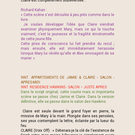
Claire est complètement bouleversée…
Richard Kahan :
« Cette scène s'est déroulée à peu près comme dans le
livre.
Je voulais développer l’idée que Claire viendrait
examiner physiquement Mary, mais ce qui la touche
vraiment, c’est la jeunesse et la fragilité émotionnelle
de cette jeune fille.
Cette prise de conscience lui fait prendre du recul ;
mais ensuite, elle est immédiatement terrassée
lorsque Mary lui révèle qu'elle et Alex envisagent de se
marier. «
9INT. APPARTEMENTS DE JAMIE & CLAIRE - SALON -
APRES-MIDI
9INT. RESIDENCE HAWKINS - SALON – JUSTE APRES
Dans le script original, cette courte mais si importante
scène se passe chez Jamie et Claire. Dans la version
définitive, elle se passe dans le salon des Hawkins.
Claire est seule devant le grand foyer en pierre, la
missive de Mary à la main. Plongée dans ses pensées,
ses yeux contemplent la lettre, éclairée par la lueur du
feu.
CLAIRE (Voix Off) : « Détenais-je la clé de l'existence de