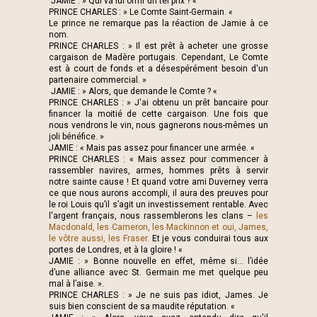
JAMIE : » Qui va lui offrir un tel prix ? «
PRINCE CHARLES : » Le Comte Saint-Germain. «
Le prince ne remarque pas la réaction de Jamie à ce
nom.
PRINCE CHARLES : » Il est prêt à acheter une grosse
cargaison de Madère portugais. Cependant, Le Comte
est à court de fonds et a désespérément besoin d'un
partenaire commercial. »
JAMIE : » Alors, que demande le Comte ? «
PRINCE CHARLES : » J'ai obtenu un prêt bancaire pour
financer la moitié de cette cargaison. Une fois que
nous vendrons le vin, nous gagnerons nous-mêmes un
joli bénéfice. »
JAMIE : « Mais pas assez pour financer une armée. «
PRINCE CHARLES : « Mais assez pour commencer à
rassembler navires, armes, hommes prêts à servir
notre sainte cause ! Et quand votre ami Duverney verra
ce que nous aurons accompli, il aura des preuves pour
le roi Louis qu’il s’agit un investissement rentable. Avec
l'argent français, nous rassemblerons les clans –
les
Macdonald, les Cameron, les Mackinnon et oui, James,
le vôtre aussi, les Fraser.
Et je vous conduirai tous aux
portes de Londres, et à la gloire ! «
JAMIE : » Bonne nouvelle en effet, même si... l’idée
d’une alliance avec St. Germain me met quelque peu
mal à l’aise. ».
PRINCE CHARLES : » Je ne suis pas idiot, James. Je
suis bien conscient de sa maudite réputation. «