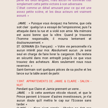
parler les deux langues, mais aucun ne donnerait tout
simplement cette petite victoire à son adversaire.
C'était comme un détail amusant pour ce qui est une
assez petite scène, et les deux acteurs ont vraiment
assuré. »
JAMIE : » Puisque vous évoquez ma femme, que cela
soit clair : quelqu'un a essayé de l'empoisonner, puis l'a
attaquée dans la rue et a violé son amie. Ma mémoire
est aussi bonne que la vôtre. Quand je trouverai
l'homme responsable, il mourra lentement et
douloureusement. »
ST. GERMAIN (En français) : « Votre vie personnelle n’a
aucun intérêt pour moi. Absolument aucun. Je serai
seul en charge de faire livrer la cargaison. Elle restera
en sécurité dans mon entrepôt jusqu'à ce que vous
trouviez des acheteurs. Alors seulement nous nous
reverrons. »
Saint-Germain sort quelques pièces de sa poche et les
lance sur la table avant de partir.
13INT. APPARTEMENTS DE JAMIE & CLAIRE - SALON -
NUIT
Pendant que Claire et Jamie prennent un verre...
JAMIE : » Si cette aventure viticole réussit, et que le
Prince parvient à trouver d'autres investisseurs, je n'ai
aucun doute qu’il mettra le cap sur l'Ecosse sans
tarder. «