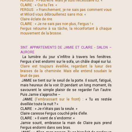
FERGUS : » Peut-être. Mais je suis nécessaire ici. «
CLAIRE : « Oui tu l’es. «
FERGUS : » Franchement, je ne sais pas comment vous
et Milord vous débrouilleriez sans moi. «
Claire éclate de rire.
CLAIRE : « Je ne sais pas non plus, Fergus ! »
Fergus retourne à sa tâche, la réconfortant à chaque
mouvement de la brosse.
3INT. APPARTEMENTS DE JAMIE ET CLAIRE - SALON –
AURORE
La lumière du jour s'infiltre à travers les fenêtres.
Fergus s'est endormi sur le sofa, un châle drapé sur lui.
Claire est toujours éveillée, regardant la lueur des
braises de la cheminée. Mais elle entend soudain le
bruit de pas.
JAMIE se tient sur le seuil de la porte. Il sourit, fatigué,
mais heureux de la voir. Et pendant un long moment, ils
savourent le simple plaisir de se regarder l’un l'autre.
Puis Jamie s’approche –
JAMIE
(l'embrassant sur le front)
: « Tu es restée
éveillée toute la nuit ? »
CLAIRE : » Je n'étais pas la seule. »
Claire caresse Fergus couché près d’elle.
CLAIRE : » Il vient de s'endormir. «
Jamie sourit, embrasse la main de Claire puis prend
Fergus endormi dans ses bras.