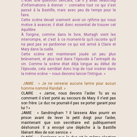
C'était une question délicate, car il y avait beaucoup
d'informations à donner – connaitre tout ce qui s'est
passé à la Bastille, mais avec peu de temps pour le
faire.
Cette scène devait vraiment avoir un rythme qui nous
motive à avancer, il était donc essentiel de trouver cet
équilibre.
À l’origine, comme dans le livre, Murtagh vient les
interrompre, et c’est à ce moment-là qu’il raconte qu’il
ne peut pas se pardonner ce qui est arrivé à Claire et
Mary dans la ruelle.
Cette scène est maintenant jouée un peu plus
brièvement, et plus tard dans l'épisode à l'entrepôt du
vin. Comme la scène était déjà longue au début de
l’épisode, cela semblait donc trop de tout insérer dans
la même scène – nous devions lancer l’intrigue. »
JAMIE : » Je ne verserai aucune larme pour aucun
homme nommé Randall. »
CLAIRE : « Jamie, nous devons l'aider. Tu as vu
comment il s’est porté au secours de Mary. Il n'est pas
son frère. Le duc ne pourrait-il pas se porter garant pour
lui ? «
JAMIE : » Sandringham ? Il laissera Alex pourrir en
prison avant de lever le petit doigt pour l’aider,
maintenant que son secrétaire est publiquement
déshonoré. Il a envoyé une dépêche à la Bastille
libérant Alex de son service. «