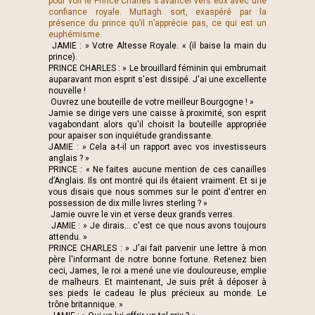
pour voir le Prince Charles s’avancer vers eux avec une
confiance royale. Murtagh sort, exaspéré par la
présence du prince qu’il n’apprécie pas, ce qui est un
euphémisme.
JAMIE : » Votre Altesse Royale. « (il baise la main du
prince).
PRINCE CHARLES : » Le brouillard féminin qui embrumait
auparavant mon esprit s'est dissipé. J'ai une excellente
nouvelle !
Ouvrez une bouteille de votre meilleur Bourgogne ! »
Jamie se dirige vers une caisse à proximité, son esprit
vagabondant alors qu'il choisit la bouteille appropriée
pour apaiser son inquiétude grandissante.
JAMIE : » Cela a-t-il un rapport avec vos investisseurs
anglais ? »
PRINCE : « Ne faites aucune mention de ces canailles
d’Anglais. Ils ont montré qui ils étaient vraiment. Et si je
vous disais que nous sommes sur le point d'entrer en
possession de dix mille livres sterling ? »
Jamie ouvre le vin et verse deux grands verres.
JAMIE : » Je dirais... c'est ce que nous avons toujours
attendu. »
PRINCE CHARLES : » J'ai fait parvenir une lettre à mon
père l'informant de notre bonne fortune. Retenez bien
ceci, James, le roi a mené une vie douloureuse, emplie
de malheurs. Et maintenant, Je suis prêt à déposer à
ses pieds le cadeau le plus précieux au monde. Le
trône britannique. »