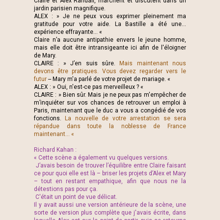
Claire et Alex Randall, marchent et discutent dans un
jardin parisien magnifique.
ALEX : » Je ne peux vous exprimer pleinement ma
gratitude pour votre aide. La Bastille a été une...
expérience effrayante... «
Claire n’a aucune antipathie envers le jeune homme,
mais elle doit être intransigeante ici afin de l'éloigner
de Mary.
CLAIRE : » J’en suis sûre.
Mais maintenant nous
devons être pratiques. Vous devez regarder vers le
futur
-- Mary m'a parlé de votre projet de mariage. «
ALEX : » Oui, n'est-ce pas merveilleux ? «
CLAIRE : » Bien sûr. Mais je ne peux pas m'empêcher de
m’inquiéter sur vos chances de retrouver un emploi à
Paris, maintenant que le duc a vous a congédié de vos
fonctions.
La nouvelle de votre arrestation se sera
répandue dans toute la noblesse de France
maintenant... «
Richard Kahan :
« Cette scène a également vu quelques versions.
J’avais besoin de trouver l’équilibre entre Claire faisant
ce pour quoi elle est là – briser les projets d’Alex et Mary
– tout en restant empathique, afin que nous ne la
détestions pas pour ça.
C'était un point de vue délicat.
Il y avait aussi une version antérieure de la scène, une
sorte de version plus complète que j'avais écrite, dans