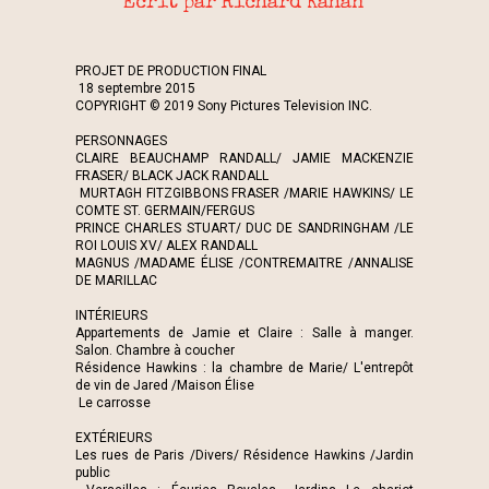
Écrit par Richard Kahan
PROJET DE PRODUCTION FINAL
18 septembre 2015
COPYRIGHT © 2019 Sony Pictures Television INC.
PERSONNAGES
CLAIRE BEAUCHAMP RANDALL/ JAMIE MACKENZIE
FRASER/ BLACK JACK RANDALL
MURTAGH FITZGIBBONS FRASER /MARIE HAWKINS/ LE
COMTE ST. GERMAIN/FERGUS
PRINCE CHARLES STUART/ DUC DE SANDRINGHAM /LE
ROI LOUIS XV/ ALEX RANDALL
MAGNUS /MADAME ÉLISE /CONTREMAITRE /ANNALISE
DE MARILLAC
INTÉRIEURS
Appartements de Jamie et Claire : Salle à manger.
Salon. Chambre à coucher
Résidence Hawkins : la chambre de Marie/ L'entrepôt
de vin de Jared /Maison Élise
Le carrosse
EXTÉRIEURS
Les rues de Paris /Divers/ Résidence Hawkins /Jardin
public