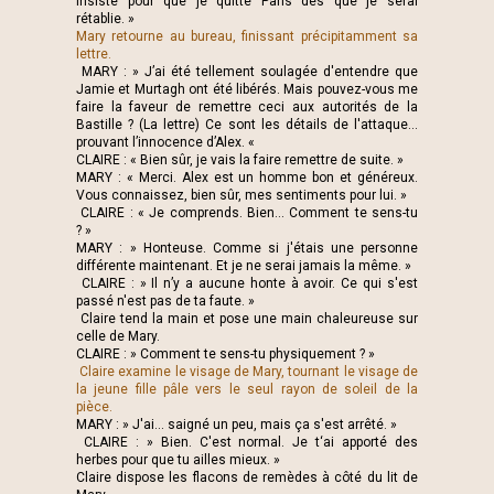
insiste pour que je quitte Paris dès que je serai
rétablie. »
Mary retourne au bureau, finissant précipitamment sa
lettre.
MARY : » J’ai été tellement soulagée d'entendre que
Jamie et Murtagh ont été libérés. Mais pouvez-vous me
faire la faveur de remettre ceci aux autorités de la
Bastille ? (La lettre) Ce sont les détails de l'attaque...
prouvant l’innocence d’Alex. «
CLAIRE : « Bien sûr, je vais la faire remettre de suite. »
MARY : « Merci. Alex est un homme bon et généreux.
Vous connaissez, bien sûr, mes sentiments pour lui. »
CLAIRE : « Je comprends. Bien… Comment te sens-tu
? »
MARY : » Honteuse. Comme si j'étais une personne
différente maintenant. Et je ne serai jamais la même. »
CLAIRE : » Il n’y a aucune honte à avoir. Ce qui s'est
passé n'est pas de ta faute. »
Claire tend la main et pose une main chaleureuse sur
celle de Mary.
CLAIRE : » Comment te sens-tu physiquement ? »
Claire examine le visage de Mary, tournant le visage de
la jeune fille pâle vers le seul rayon de soleil de la
pièce.
MARY : » J'ai... saigné un peu, mais ça s'est arrêté. »
CLAIRE : » Bien. C'est normal. Je t‘ai apporté des
herbes pour que tu ailles mieux. »
Claire dispose les flacons de remèdes à côté du lit de