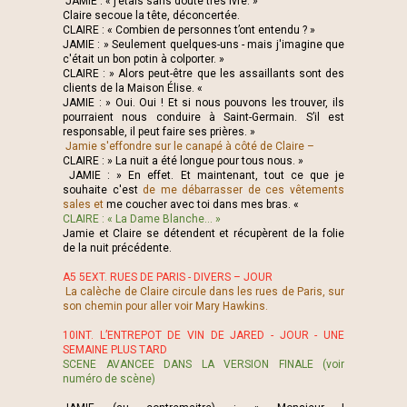
JAMIE : « j’étais sans doute très ivre. »
Claire secoue la tête, déconcertée.
CLAIRE : « Combien de personnes t’ont entendu ? »
JAMIE : » Seulement quelques-uns - mais j'imagine que
c'était un bon potin à colporter. »
CLAIRE : » Alors peut-être que les assaillants sont des
clients de la Maison Élise. «
JAMIE : » Oui. Oui ! Et si nous pouvons les trouver, ils
pourraient nous conduire à Saint-Germain. S’il est
responsable, il peut faire ses prières. »
Jamie s'effondre sur le canapé à côté de Claire –
CLAIRE : » La nuit a été longue pour tous nous. »
JAMIE : » En effet. Et maintenant, tout ce que je
souhaite c'est
de me débarrasser de ces vêtements
sales et
me coucher avec toi dans mes bras. «
CLAIRE : « La Dame Blanche… »
Jamie et Claire se détendent et récupèrent de la folie
de la nuit précédente.
A5 5EXT. RUES DE PARIS - DIVERS – JOUR
La calèche de Claire circule dans les rues de Paris, sur
son chemin pour aller voir Mary Hawkins.
10INT. L’ENTREPOT DE VIN DE JARED - JOUR - UNE
SEMAINE PLUS TARD
SCENE AVANCEE DANS LA VERSION FINALE (voir
numéro de scène)