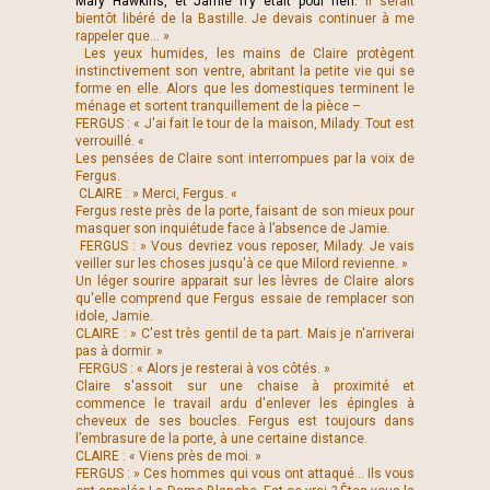
Mary Hawkins, et Jamie n’y était pour rien.
Il serait
bientôt libéré de la Bastille. Je devais continuer à me
rappeler que... »
Les yeux humides, les mains de Claire protègent
instinctivement son ventre, abritant la petite vie qui se
forme en elle. Alors que les domestiques terminent le
ménage et sortent tranquillement de la pièce –
FERGUS : « J'ai fait le tour de la maison, Milady. Tout est
verrouillé. «
Les pensées de Claire sont interrompues par la voix de
Fergus.
CLAIRE : » Merci, Fergus. «
Fergus reste près de la porte, faisant de son mieux pour
masquer son inquiétude face à l’absence de Jamie.
FERGUS : » Vous devriez vous reposer, Milady. Je vais
veiller sur les choses jusqu'à ce que Milord revienne. »
Un léger sourire apparait sur les lèvres de Claire alors
qu'elle comprend que Fergus essaie de remplacer son
idole, Jamie.
CLAIRE : » C'est très gentil de ta part. Mais je n'arriverai
pas à dormir. »
FERGUS : « Alors je resterai à vos côtés. »
Claire s'assoit sur une chaise à proximité et
commence le travail ardu d'enlever les épingles à
cheveux de ses boucles. Fergus est toujours dans
l’embrasure de la porte, à une certaine distance.
CLAIRE : « Viens près de moi. »
FERGUS : » Ces hommes qui vous ont attaqué... Ils vous