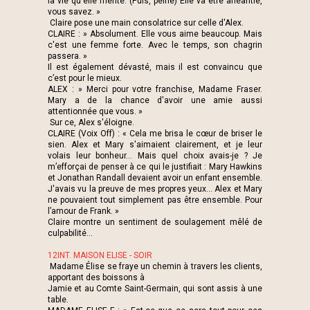
la vie qu'elle mérite. (Puis, peiné) Elle va être anéantie,
vous savez. »
Claire pose une main consolatrice sur celle d'Alex.
CLAIRE : » Absolument. Elle vous aime beaucoup. Mais
c'est une femme forte. Avec le temps, son chagrin
passera. »
Il est également dévasté, mais il est convaincu que
c’est pour le mieux.
ALEX : » Merci pour votre franchise, Madame Fraser.
Mary a de la chance d'avoir une amie aussi
attentionnée que vous. »
Sur ce, Alex s'éloigne.
CLAIRE (Voix Off) : « Cela me brisa le cœur de briser le
sien. Alex et Mary s'aimaient clairement, et je leur
volais leur bonheur... Mais quel choix avais-je ? Je
m’efforçai de penser à ce qui le justifiait : Mary Hawkins
et Jonathan Randall devaient avoir un enfant ensemble.
J'avais vu la preuve de mes propres yeux... Alex et Mary
ne pouvaient tout simplement pas être ensemble. Pour
l’amour de Frank. »
Claire montre un sentiment de soulagement mêlé de
culpabilité...
12INT. MAISON ELISE - SOIR
Madame Élise se fraye un chemin à travers les clients,
apportant des boissons à
Jamie et au Comte Saint-Germain, qui sont assis à une
table.