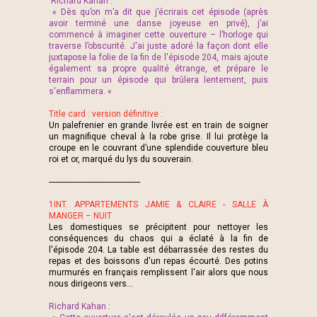
Richard Kahan :
« Dès qu’on m’a dit que j’écrirais cet épisode (après
avoir terminé une danse joyeuse en privé), j’ai
commencé à imaginer cette ouverture – l’horloge qui
traverse l’obscurité. J'ai juste adoré la façon dont elle
juxtapose la folie de la fin de l'épisode 204, mais ajoute
également sa propre qualité étrange, et prépare le
terrain pour un épisode qui brûlera lentement, puis
s'enflammera. «
Title card : version définitive :
Un palefrenier en grande livrée est en train de soigner
un magnifique cheval à la robe grise. Il lui protège la
croupe en le couvrant d’une splendide couverture bleu
roi et or, marqué du lys du souverain.
-------------------------------------------
1INT. APPARTEMENTS JAMIE & CLAIRE - SALLE À
MANGER – NUIT
Les domestiques se précipitent pour nettoyer les
conséquences du chaos qui a éclaté à la fin de
l'épisode 204. La table est débarrassée des restes du
repas et des boissons d'un repas écourté. Des potins
murmurés en français remplissent l'air alors que nous
nous dirigeons vers…
Richard Kahan :