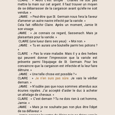
CLAIRE : » Alors c'est simple : Charles ne doit pas
mettre la main sur cet argent. Il faut trouver un moyen
de se débarrasser de la cargaison avant qu’elle ne soit
vendue. »
JAMIE : » Peut-être que St. Germain nous fera la faveur
d’amener un autre navire infecté par la variole. «
Cela fait réfléchir Claire. Après un moment, Jamie lit
son visage.
JAMIE : » Je connais ce regard, Sassenach. Mais je
plaisantais pour la variole. »
CLAIRE (une lueur dans ses yeux) : « Moi non. »
JAMIE : « Tu en aurais une bouteille parmi tes potions ?
«
CLAIRE : » Pas la vraie maladie. Mais il y a des herbes
qui peuvent donner l'impression que la variole est
présente parmi l’équipage de St. Germain. Pour les
convaincre que la cargaison est infectée et la leur faire
détruire. »
JAMIE : « Une telle chose est possible ? «
CLAIRE : »
Je n’en suis pas sûre.
Je vais le vérifier
demain. »
JAMIE : » N'oublie pas que nous sommes attendus aux
écuries royales. J'ai accepté d'aider le duc à acheter
un attelage de chevaux. »
CLAIRE : « C'est demain ? Tu ne dois rien à cet homme,
Jamie. «
JAMIE : » Mais je ne souhaite pas non plus être l’objet
de sa défaveur. »