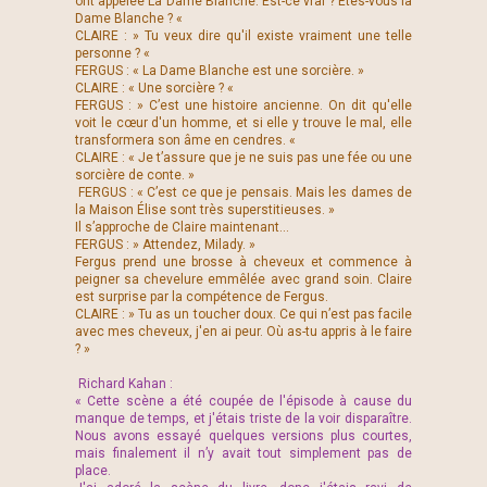
ont appelée La Dame Blanche. Est-ce vrai ? Êtes-vous la
Dame Blanche ? «
CLAIRE : » Tu veux dire qu'il existe vraiment une telle
personne ? «
FERGUS : « La Dame Blanche est une sorcière. »
CLAIRE : « Une sorcière ? «
FERGUS : » C’est une histoire ancienne. On dit qu'elle
voit le cœur d'un homme, et si elle y trouve le mal, elle
transformera son âme en cendres. «
CLAIRE : « Je t’assure que je ne suis pas une fée ou une
sorcière de conte. »
FERGUS : « C’est ce que je pensais. Mais les dames de
la Maison Élise sont très superstitieuses. »
Il s’approche de Claire maintenant...
FERGUS : » Attendez, Milady. »
Fergus prend une brosse à cheveux et commence à
peigner sa chevelure emmêlée avec grand soin. Claire
est surprise par la compétence de Fergus.
CLAIRE : » Tu as un toucher doux. Ce qui n’est pas facile
avec mes cheveux, j'en ai peur. Où as-tu appris à le faire
? »
Richard Kahan :
« Cette scène a été coupée de l'épisode à cause du
manque de temps, et j'étais triste de la voir disparaître.
Nous avons essayé quelques versions plus courtes,
mais finalement il n’y avait tout simplement pas de
place.