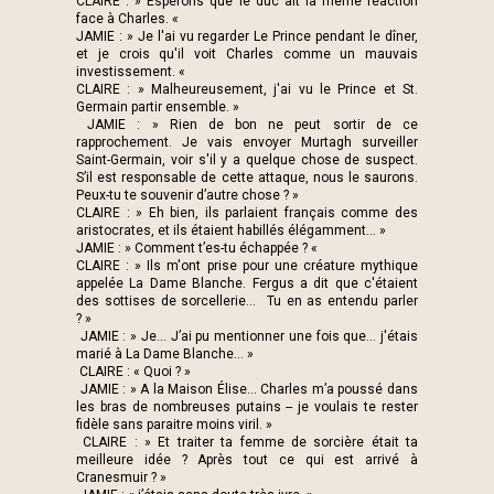
CLAIRE : » Espérons que le duc ait la même réaction
face à Charles. «
JAMIE : » Je l'ai vu regarder Le Prince pendant le dîner,
et je crois qu'il voit Charles comme un mauvais
investissement. «
CLAIRE : » Malheureusement, j'ai vu le Prince et St.
Germain partir ensemble. »
JAMIE : » Rien de bon ne peut sortir de ce
rapprochement. Je vais envoyer Murtagh surveiller
Saint-Germain, voir s'il y a quelque chose de suspect.
S’il est responsable de cette attaque, nous le saurons.
Peux-tu te souvenir d’autre chose ? »
CLAIRE : » Eh bien, ils parlaient français comme des
aristocrates, et ils étaient habillés élégamment… »
JAMIE : » Comment t’es-tu échappée ? «
CLAIRE : » Ils m'ont prise pour une créature mythique
appelée La Dame Blanche. Fergus a dit que c'étaient
des sottises de sorcellerie... Tu en as entendu parler
? »
JAMIE : » Je... J’ai pu mentionner une fois que... j'étais
marié à La Dame Blanche… »
CLAIRE : « Quoi ? »
JAMIE : » A la Maison Élise... Charles m’a poussé dans
les bras de nombreuses putains -- je voulais te rester
fidèle sans paraitre moins viril. »
CLAIRE : » Et traiter ta femme de sorcière était ta
meilleure idée ? Après tout ce qui est arrivé à
Cranesmuir ? »