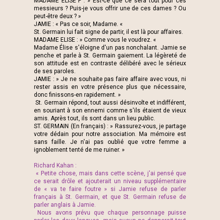
MADAME ELISE F : » Est-ce que ce sera tout pour ces
messieurs ? Puis-je vous offrir une de ces dames ? Ou
peut-être deux ? »
JAMIE : « Pas ce soir, Madame. «
St. Germain lui fait signe de partir, il est là pour affaires.
MADAME ELISE : » Comme vous le voudrez. «
Madame Élise s'éloigne d'un pas nonchalant. Jamie se
penche et parle à St. Germain gaiement. La légèreté de
son attitude est en contraste délibéré avec le sérieux
de ses paroles.
JAMIE : » Je ne souhaite pas faire affaire avec vous, ni
rester assis en votre présence plus que nécessaire,
donc finissons-en rapidement. »
St. Germain répond, tout aussi désinvolte et indifférent,
en souriant à son ennemi comme s'ils étaient de vieux
amis. Après tout, ils sont dans un lieu public.
ST. GERMAIN (En français) : » Rassurez-vous, je partage
votre dédain pour notre association. Ma mémoire est
sans faille. Je n'ai pas oublié que votre femme a
ignoblement tenté de me ruiner. »
Richard Kahan :
« Petite chose, mais dans cette scène, j'ai pensé que
ce serait drôle et ajouterait un niveau supplémentaire
de « va te faire foutre » si Jamie refuse de parler
français à St. Germain, et que St. Germain refuse de
parler anglais à Jamie.
Nous avons prévu que chaque personnage puisse