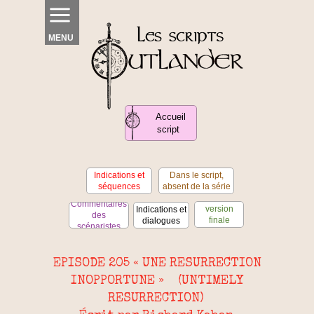
MENU
Accueil
script
Indications et
Dans le script,
séquences
absent de la série
Dans la
Commentaires
version
Indications et
des
finale
dialogues
scénaristes
uniquement
EPISODE 205 « UNE RESURRECTION
INOPPORTUNE » (UNTIMELY
RESURRECTION)