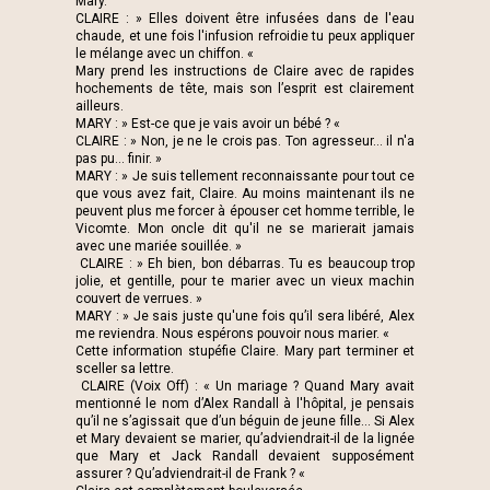
Mary.
CLAIRE : » Elles doivent être infusées dans de l'eau
chaude, et une fois l'infusion refroidie tu peux appliquer
le mélange avec un chiffon. «
Mary prend les instructions de Claire avec de rapides
hochements de tête, mais son l’esprit est clairement
ailleurs.
MARY : » Est-ce que je vais avoir un bébé ? «
CLAIRE : » Non, je ne le crois pas. Ton agresseur… il n'a
pas pu... finir. »
MARY : » Je suis tellement reconnaissante pour tout ce
que vous avez fait, Claire. Au moins maintenant ils ne
peuvent plus me forcer à épouser cet homme terrible, le
Vicomte. Mon oncle dit qu'il ne se marierait jamais
avec une mariée souillée. »
CLAIRE : » Eh bien, bon débarras. Tu es beaucoup trop
jolie, et gentille, pour te marier avec un vieux machin
couvert de verrues. »
MARY : » Je sais juste qu'une fois qu’il sera libéré, Alex
me reviendra. Nous espérons pouvoir nous marier. «
Cette information stupéfie Claire. Mary part terminer et
sceller sa lettre.
CLAIRE (Voix Off) : « Un mariage ? Quand Mary avait
mentionné le nom d’Alex Randall à l'hôpital, je pensais
qu’il ne s’agissait que d’un béguin de jeune fille... Si Alex
et Mary devaient se marier, qu’adviendrait-il de la lignée
que Mary et Jack Randall devaient supposément
assurer ? Qu’adviendrait-il de Frank ? «