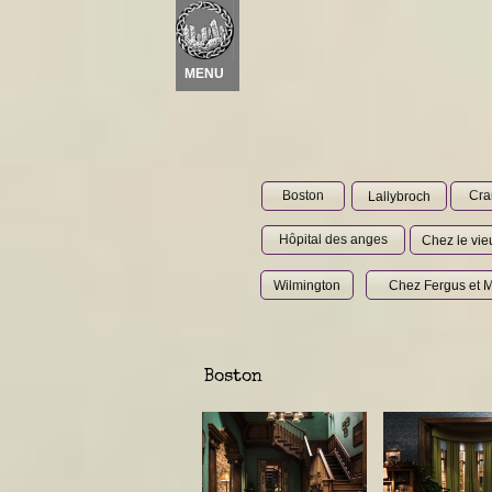
Nouvel élément
 ▾
MENU
Boston
Cra
Lallybroch
Hôpital des anges
Chez le vie
Wilmington
Chez Fergus et M
Boston