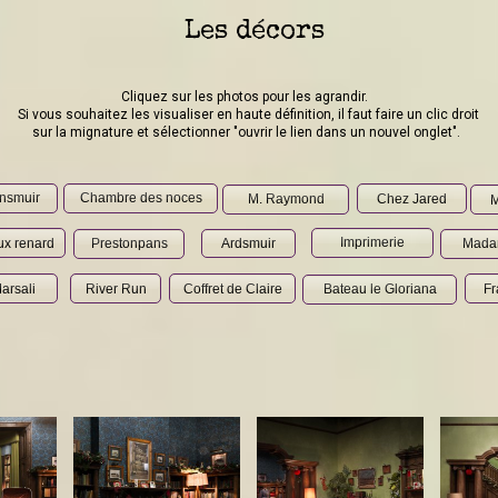
Les décors
Cliquez sur les photos pour les agrandir.
Si vous souhaitez les visualiser en haute définition, il faut faire un clic droit
sur la mignature et sélectionner "ouvrir le lien dans un nouvel onglet".
nsmuir
Chambre des noces
Chez Jared
M. Raymond
M
Imprimerie
ux renard
Prestonpans
Ardsmuir
Mada
arsali
River Run
Coffret de Claire
Fr
Bateau le Gloriana