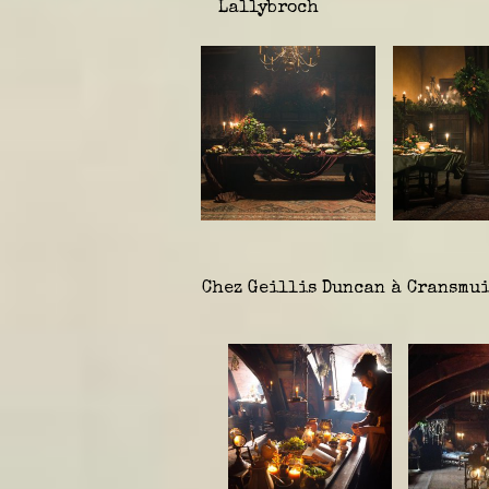
Lallybroch
Chez Geillis Duncan à Cransmu