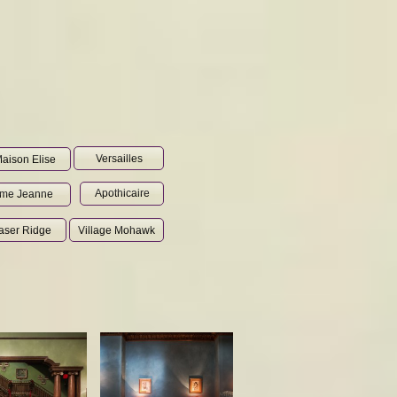
Versailles
aison Elise
Apothicaire
me Jeanne
aser Ridge
Village Mohawk