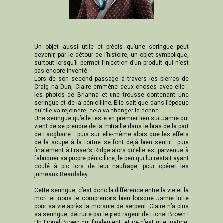
Un objet aussi utile et précis qu’une seringue peut
devenir, par le détour de l’histoire, un objet symbolique,
surtout lorsqu’il permet l’injection d’un produit qui n’est
pas encore inventé.
Lors de son second passage à travers les pierres de
Craig na Dun, Claire emmène deux choses avec elle :
les photos de Brianna et une trousse contenant une
seringue et de la pénicilline. Elle sait que dans l’époque
qu’elle va rejoindre, cela va changer la donne.
Une seringue qu’elle teste en premier lieu sur Jamie qui
vient de se prendre de la mitraille dans le bras de la part
de Laoghaire… puis sur elle-même alors que les effets
de la soupe à la tortue se font déjà bien sentir… puis
finalement à Fraser’s Ridge alors qu’elle est parvenue à
fabriquer sa propre pénicilline, le peu qui lui restait ayant
coulé à pic lors de leur naufrage, pour opérer les
jumeaux Beardsley.
Cette seringue, c’est donc la différence entre la vie et la
mort et nous le comprenons bien lorsque Jamie lutte
pour sa vie après la morsure de serpent. Claire n’a plus
sa seringue, détruite par le pied rageur de Lionel Brown !
Un Lionel Brown qui finalement, et ce n’est que justice,