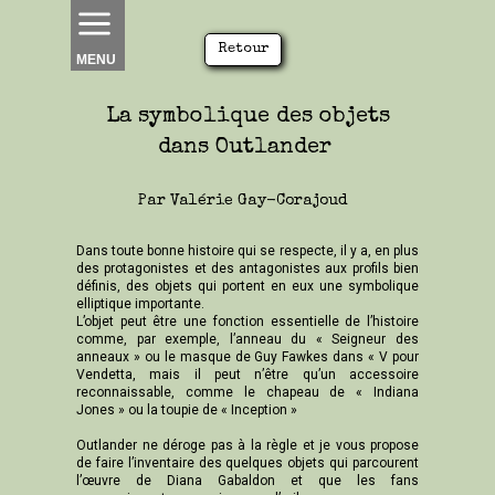
Retour
MENU
La symbolique
des objets
dans
Outlander
Par Valérie Gay-Corajoud
Dans toute bonne histoire qui se respecte, il y a, en plus
des protagonistes et des antagonistes aux profils bien
définis, des objets qui portent en eux une symbolique
elliptique importante.
L’objet peut être une fonction essentielle de l’histoire
comme, par exemple, l’anneau du « Seigneur des
anneaux » ou le masque de Guy Fawkes dans « V pour
Vendetta, mais il peut n’être qu’un accessoire
reconnaissable, comme le chapeau de « Indiana
Jones » ou la toupie de « Inception »
Outlander ne déroge pas à la règle et je vous propose
de faire l’inventaire des quelques objets qui parcourent
l’œuvre de Diana Gabaldon et que les fans