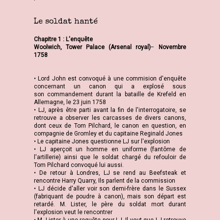
Le soldat hanté
Chapitre 1 : L'enquête
Woolwich, Tower Palace (Arsenal royal) ̶ Novembre
1758
• Lord John est convoqué à une commision d'enquête
concernant un canon qui a explosé sous
son commandement durant la bataille de Krefeld en
Allemagne, le 23 juin 1758
• LJ, après être parti avant la fin de l'interrogatoire, se
retrouve a observer les carcasses de divers canons,
dont ceux de Tom Pilchard, le canon en question, en
compagnie de Gromley et du capitaine Reginald Jones
• Le capitaine Jones questionne LJ sur l'explosion
• LJ aperçoit un homme en uniforme (fantôme de
l'artillerie) ainsi que le soldat chargé du refouloir de
Tom Pilchard convoqué lui aussi.
• De retour à Londres, LJ se rend au Beefsteak et
rencontre Harry Quarry, Ils parlent de la commission
• LJ décide d'aller voir son demi-frère dans le Sussex
(fabriquant de poudre à canon), mais son départ est
retardé. M. Lister, le père du soldat mort durant
l'explosion veut le rencontrer