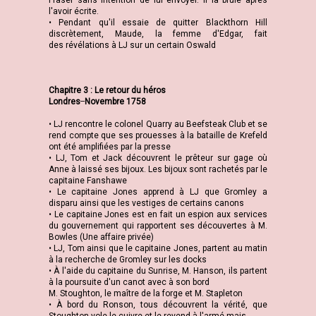
Fraser sans intention de lui envoyer. Il la brule après
l'avoir écrite.
• Pendant qu'il essaie de quitter Blackthorn Hill
discrètement, Maude, la femme d'Edgar, fait
des révélations à LJ sur un certain Oswald
Chapitre 3 : Le retour du héros
Londres ̶ Novembre 1758
• LJ rencontre le colonel Quarry au Beefsteak Club et se
rend compte que ses prouesses à la bataille de Krefeld
ont été amplifiées par la presse
• LJ, Tom et Jack découvrent le prêteur sur gage où
Anne à laissé ses bijoux. Les bijoux sont rachetés par le
capitaine Fanshawe
• Le capitaine Jones apprend à LJ que Gromley a
disparu ainsi que les vestiges de certains canons
• Le capitaine Jones est en fait un espion aux services
du gouvernement qui rapportent ses découvertes à M.
Bowles (Une affaire privée)
• LJ, Tom ainsi que le capitaine Jones, partent au matin
à la recherche de Gromley sur les docks
• À l'aide du capitaine du Sunrise, M. Hanson, ils partent
à la poursuite d'un canot avec à son bord
M. Stoughton, le maître de la forge et M. Stapleton
• À bord du Ronson, tous découvrent la vérité, que