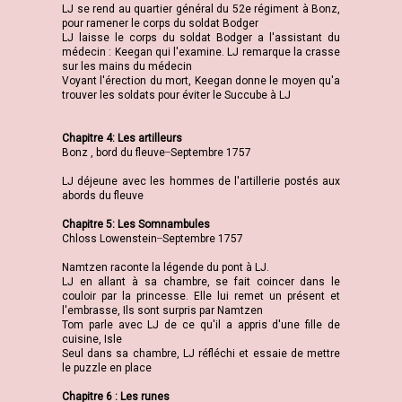
LJ se rend au quartier général du 52e régiment à Bonz,
pour ramener le corps du soldat Bodger
LJ laisse le corps du soldat Bodger a l'assistant du
médecin : Keegan qui l'examine. LJ remarque la crasse
sur les mains du médecin
Voyant l'érection du mort, Keegan donne le moyen qu'a
trouver les soldats pour éviter le Succube à LJ
Chapitre 4: Les artilleurs
Bonz , bord du fleuve ̶ Septembre 1757
LJ déjeune avec les hommes de l'artillerie postés aux
abords du fleuve
Chapitre 5: Les Somnambules
Chloss Lowenstein ̶ Septembre 1757
Namtzen raconte la légende du pont à LJ.
LJ en allant à sa chambre, se fait coincer dans le
couloir par la princesse. Elle lui remet un présent et
l'embrasse, Ils sont surpris par Namtzen
Tom parle avec LJ de ce qu'il a appris d'une fille de
cuisine, Isle
Seul dans sa chambre, LJ réfléchi et essaie de mettre
le puzzle en place
Chapitre 6 : Les runes