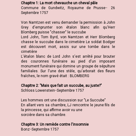
Chapitre 1: La mort chevauche un cheval pâle
Commune de Gundwitz, Royaume de Prusse ̶ 26
Septembre 1757
Von Namtzen est venu demander la permission à John
Grey d'emprunter son étalon blanc afin qu'Herr
Blomberg puisse "chasser" le succube
Lord John, Tom Byrd, von Namtzen et Herr Blomberg
chasse le succube dans le cimetière Le soldat Bodger
est découvert mort, assis sur une tombe dans le
cimetière
L'étalon blanc de Lord John s'est arrêté pour brouter
des couronnes funéraire au pied d'un imposant
monument funéraire qui domine un groupe de sépulture
familiales. Sur l'une des stèle, qu'arborait des fleurs
fraîches, le nom gravé était : BLOMBERG
Chapitre 2: "Mais que fait un succube, au juste?"
Schloss Lowenstein ̶ Septembre 1757
Les hommes ont une discussion sur "Le Succube"
En allant vers sa chambre, LJ rencontre le jeune fils de
la princesse, qui affirme avoir vu une
sorcière dans sa chambre.
Chapitre 3: Un remède contre l'insomnie
Bonz ̶ Septembre 1757