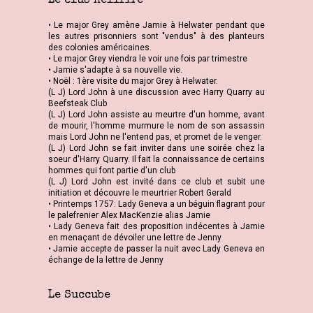
Le club Hellfire
• Le major Grey amène Jamie à Helwater pendant que
les autres prisonniers sont "vendus" à des planteurs
des colonies américaines.
• Le major Grey viendra le voir une fois par trimestre
• Jamie s'adapte à sa nouvelle vie.
• Noël : 1ère visite du major Grey à Helwater.
(L J) Lord John à une discussion avec Harry Quarry au
Beefsteak Club
(L J) Lord John assiste au meurtre d'un homme, avant
de mourir, l'homme murmure le nom de son assassin
mais Lord John ne l'entend pas, et promet de le venger.
(L J) Lord John se fait inviter dans une soirée chez la
soeur d'Harry Quarry. Il fait la connaissance de certains
hommes qui font partie d'un club
(L J) Lord John est invité dans ce club et subit une
initiation et découvre le meurtrier Robert Gerald
• Printemps 1757: Lady Geneva a un béguin flagrant pour
le palefrenier Alex MacKenzie alias Jamie
• Lady Geneva fait des proposition indécentes à Jamie
en menaçant de dévoiler une lettre de Jenny
• Jamie accepte de passer la nuit avec Lady Geneva en
échange de la lettre de Jenny
Le Succube