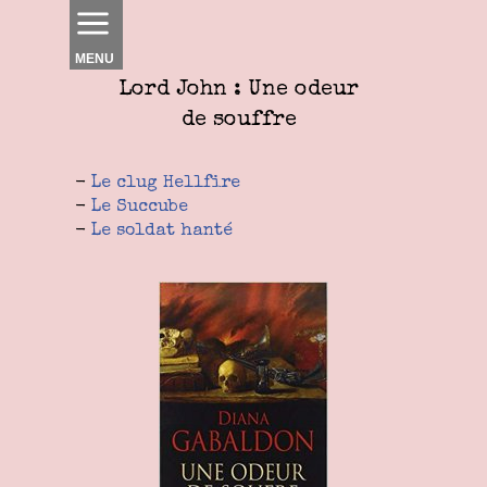
MENU
Lord John : Une odeur
de souffre
-
Le clug Hellfire
-
Le Succube
-
Le soldat hanté