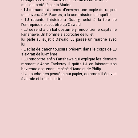
Stoughton vole le cuivre et le revend à l'armé mais
qu'il est protégé par la Marine
• LJ demande à Jones d'envoyer une copie du rapport
qui enverra à M. Bowles, à la commission d'enquête.
• LJ raconte l'histoire à Quarry, celui à la tête de
l'entreprise ne peut être qu'Oswald
• LJ se rend à un bal costumé y rencontrer le capitaine
Fanshawe. Un homme s'approche de lui et
lui parle au sujet d'Oswald. LJ passe un marché avec
lui
• L'éclat de canon toujours présent dans le corps de LJ
s'extrait de lui-même
• LJ rencontre enfin Fanshawe qui explique les derniers
moment d'Anne Tackeray. Il quitte LJ en laissant son
havresac contenant le bébé d'Anne et de Philip
• LJ couche ses pensées sur papier, comme s'il écrivait
à Jamie et brûle la lettre.