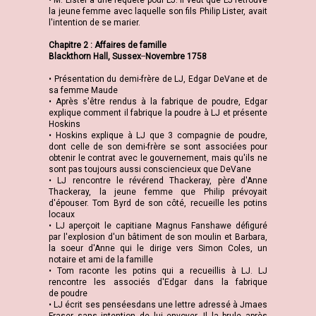
• M. Lister à une requête pour LJ. Il veut que LJ retrouve
la jeune femme avec laquelle son fils Philip Lister, avait
l'intention de se marier.
Chapitre 2 : Affaires de famille
Blackthorn Hall, Sussex ̶ Novembre 1758
• Présentation du demi-frère de LJ, Edgar DeVane et de
sa femme Maude
• Après s'être rendus à la fabrique de poudre, Edgar
explique comment il fabrique la poudre à LJ et présente
Hoskins
• Hoskins explique à LJ que 3 compagnie de poudre,
dont celle de son demi-frère se sont associées pour
obtenir le contrat avec le gouvernement, mais qu'ils ne
sont pas toujours aussi consciencieux que DeVane
• LJ rencontre le révérend Thackeray, père d'Anne
Thackeray, la jeune femme que Philip prévoyait
d'épouser. Tom Byrd de son côté, recueille les potins
locaux
• LJ aperçoit le capitiane Magnus Fanshawe défiguré
par l'explosion d'un bâtiment de son moulin et Barbara,
la soeur d'Anne qui le dirige vers Simon Coles, un
notaire et ami de la famille
• Tom raconte les potins qui a recueillis à LJ. LJ
rencontre les associés d'Edgar dans la fabrique
de poudre
• LJ écrit ses penséesdans une lettre adressé à Jmaes