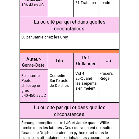
31-Trahison
Londres
106-43 av JC
Lu ou cité par qui et dans quelles
circonstances
Lu par Jamie chez les Grey
Ref.
Auteur-
Où
Titre
Outlander
Genre-Date
Vol 4
Fraser’s
Epicharme
Comédie
25-Quand
Ridge
Poète-
Sur l’oracle
les serpents
philosophe
de Delphes
s’en mêlent
grec
540-450 av JC
Lu ou cité par qui et dans quelles
circonstances
Échange complice entre LJG et Jamie quand Willie
tombe dans les latrines ; Ceux qui venaient consulter
l’oracle de Delphes jetaient un python mort dans le
puits, puis attendaient pour inhaler les vapeurs que