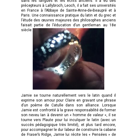
dans les langues et les écrits anciens. Il a eu des
précepteurs à Lallybroch, Leoch, il a fait ses universités
en France à l’Abbaye de Sainte-Anne-de-Beaupré et à
Paris. Une connaissance pratique du latin et du grec et
l’étude des œuvres majeures des philosophes anciens
faisait partie de l’éducation d’un gentleman au 18e
siècle.
Jamie se tourne naturellement vers le latin quand il
exprime son amour pour Claire en gravant une phrase
d’un poème de Catulle dans son alliance. Lorsque
Jamie est confronté à la grave responsabilité de former
son neveu Ian à devenir un « homme de valeur », il se
tourne vers Plaute pour lui inculquer le latin (avec un
succès pédagogique très limité), et plus tard encore,
pour accompagner le dur labeur de construire la cabane
de Fraser’s Ridge, Jamie lui récite les « Pensées » de