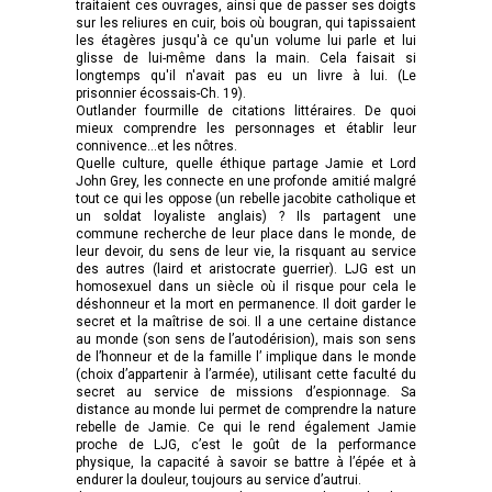
traitaient ces ouvrages, ainsi que de passer ses doigts
sur les reliures en cuir, bois où bougran, qui tapissaient
les étagères jusqu'à ce qu'un volume lui parle et lui
glisse de lui-même dans la main. Cela faisait si
longtemps qu'il n'avait pas eu un livre à lui. (Le
prisonnier écossais-Ch. 19).
Outlander fourmille de citations littéraires. De quoi
mieux comprendre les personnages et établir leur
connivence…et les nôtres.
Quelle culture, quelle éthique partage Jamie et Lord
John Grey, les connecte en une profonde amitié malgré
tout ce qui les oppose (un rebelle jacobite catholique et
un soldat loyaliste anglais) ? Ils partagent une
commune recherche de leur place dans le monde, de
leur devoir, du sens de leur vie, la risquant au service
des autres (laird et aristocrate guerrier). LJG est un
homosexuel dans un siècle où il risque pour cela le
déshonneur et la mort en permanence. Il doit garder le
secret et la maîtrise de soi. Il a une certaine distance
au monde (son sens de l’autodérision), mais son sens
de l’honneur et de la famille l’ implique dans le monde
(choix d’appartenir à l’armée), utilisant cette faculté du
secret au service de missions d’espionnage. Sa
distance au monde lui permet de comprendre la nature
rebelle de Jamie. Ce qui le rend également Jamie
proche de LJG, c’est le goût de la performance
physique, la capacité à savoir se battre à l’épée et à
endurer la douleur, toujours au service d’autrui.