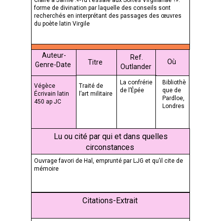
Claire à Jamie :«-Tu t’essaie aux Sortes Virgilianae ?»:
forme de divination par laquelle des conseils sont
recherchés en interprétant des passages des œuvres
du poète latin Virgile
Auteur-
Ref.
Où
Titre
Genre-Date
Outlander
La confrérie
Bibliothè
Végèce
Traité de
de l’Épée
que de
Écrivain latin
l’art militaire
Pardloe,
450 ap JC
Londres
Lu ou cité par qui et dans quelles
circonstances
Ouvrage favori de Hal, emprunté par LJG et qu’il cite de
mémoire
Citations-Extrait