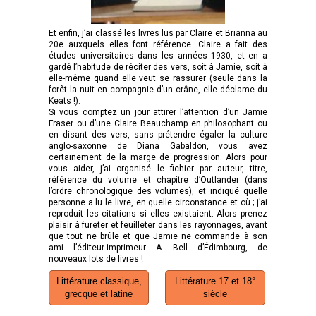
Et enfin, j’ai classé les livres lus par Claire et Brianna au
20e auxquels elles font référence. Claire a fait des
études universitaires dans les années 1930, et en a
gardé l’habitude de réciter des vers, soit à Jamie, soit à
elle-même quand elle veut se rassurer (seule dans la
forêt la nuit en compagnie d’un crâne, elle déclame du
Keats !).
Si vous comptez un jour attirer l’attention d’un Jamie
Fraser ou d’une Claire Beauchamp en philosophant ou
en disant des vers, sans prétendre égaler la culture
anglo-saxonne de Diana Gabaldon, vous avez
certainement de la marge de progression. Alors pour
vous aider, j’ai organisé le fichier par auteur, titre,
référence du volume et chapitre d’Outlander (dans
l’ordre chronologique des volumes), et indiqué quelle
personne a lu le livre, en quelle circonstance et où ; j’ai
reproduit les citations si elles existaient. Alors prenez
plaisir à fureter et feuilleter dans les rayonnages, avant
que tout ne brûle et que Jamie ne commande à son
ami l’éditeur-imprimeur A. Bell d’Édimbourg, de
nouveaux lots de livres !
Littérature classique,
Littérature 17 et 18°
grecque et latine
siècle