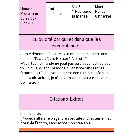
Vol 5
Mont
Horace
L’art
1-Heureuse
Helicon
Poète latin
poétique
la mariée
Gathering
65 av JC-
8 ap JC
Lu ou cité par qui et dans quelles
circonstances
Jamie demande à Claire : « in médias res, dans tous
les cas. Tu as déjà lu Horace ? Aristote ?
–Non, tout le monde ne peut pas être aussi cultivé que
toi. Et puis, quand j’ai appris qu’Aristote rangeait les
femmes après les vers de terre dans sa classification
du monde animal, je n’ai pas vraiment eu envie de le
connaître. »
Citations-Extrait
In media res
(Procédé littéraire plaçant le spectateur directement au
cœur de l’action, sans exposition préalable)