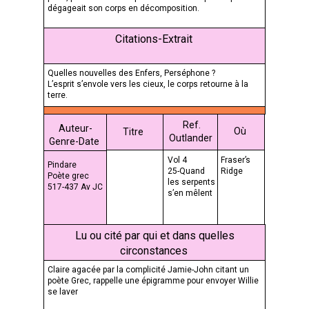
dégageait son corps en décomposition.
Citations-Extrait
Quelles nouvelles des Enfers, Perséphone ?
L’esprit s’envole vers les cieux, le corps retourne à la
terre.
Ref.
Auteur-
Où
Titre
Outlander
Genre-Date
Vol 4
Fraser’s
Pindare
25-Quand
Ridge
Poète grec
les serpents
517-437 Av JC
s’en mêlent
Lu ou cité par qui et dans quelles
circonstances
Claire agacée par la complicité Jamie-John citant un
poète Grec, rappelle une épigramme pour envoyer Willie
se laver