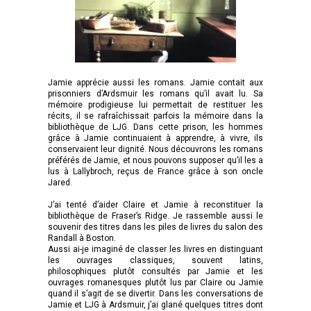
Jamie apprécie aussi les romans. Jamie contait aux
prisonniers d’Ardsmuir les romans qu’il avait lu. Sa
mémoire prodigieuse lui permettait de restituer les
récits, il se rafraîchissait parfois la mémoire dans la
bibliothèque de LJG. Dans cette prison, les hommes
grâce à Jamie continuaient à apprendre, à vivre, ils
conservaient leur dignité. Nous découvrons les romans
préférés de Jamie, et nous pouvons supposer qu’il les a
lus à Lallybroch, reçus de France grâce à son oncle
Jared.
J’ai tenté d’aider Claire et Jamie à reconstituer la
bibliothèque de Fraser’s Ridge. Je rassemble aussi le
souvenir des titres dans les piles de livres du salon des
Randall à Boston.
Aussi ai-je imaginé de classer les livres en distinguant
les ouvrages classiques, souvent latins,
philosophiques plutôt consultés par Jamie et les
ouvrages romanesques plutôt lus par Claire ou Jamie
quand il s’agit de se divertir. Dans les conversations de
Jamie et LJG à Ardsmuir, j’ai glané quelques titres dont