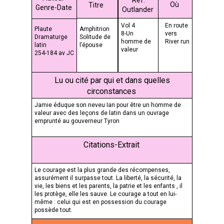
Où
Titre
Genre-Date
Outlander
Vol 4
En route
Plaute
Amphitrion
8-Un
vers
Dramaturge
Solitude de
homme de
River run
latin
l’épouse
valeur
254-184 av JC
Lu ou cité par qui et dans quelles
circonstances
Jamie éduque son neveu Ian pour être un homme de
valeur avec des leçons de latin dans un ouvrage
emprunté au gouverneur Tyron
Citations-Extrait
Le courage est la plus grande des récompenses,
assurément il surpasse tout. La liberté, la sécurité, la
vie, les biens et les parents, la patrie et les enfants , il
les protège, elle les sauve. Le courage a tout en lui-
même : celui qui est en possession du courage
possède tout.