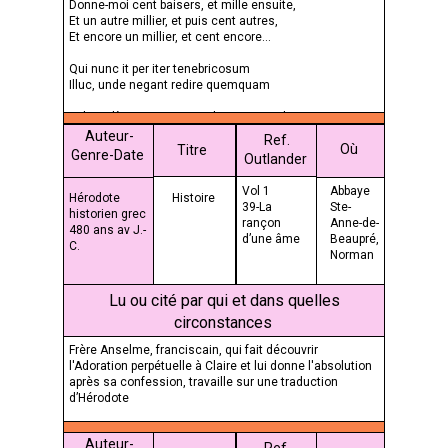
Donne-moi cent baisers, et mille ensuite,
Et un autre millier, et puis cent autres,
Et encore un millier, et cent encore…
Qui nunc it per iter tenebricosum
Illuc, unde negant redire quemquam
Et le voilà maintenant sur la route sombre
Là d'où personne, dit-on, ne revient
Auteur-
Ref.
Où
Titre
Genre-Date
Outlander
Vol 1
Abbaye
Hérodote
Histoire
39-La
Ste-
historien grec
rançon
Anne-de-
480 ans av J.-
d’une âme
Beaupré,
C.
Norman
die
Lu ou cité par qui et dans quelles
circonstances
Frère Anselme, franciscain, qui fait découvrir
l'Adoration perpétuelle à Claire et lui donne l'absolution
après sa confession, travaille sur une traduction
d’Hérodote
Auteur-
Ref.