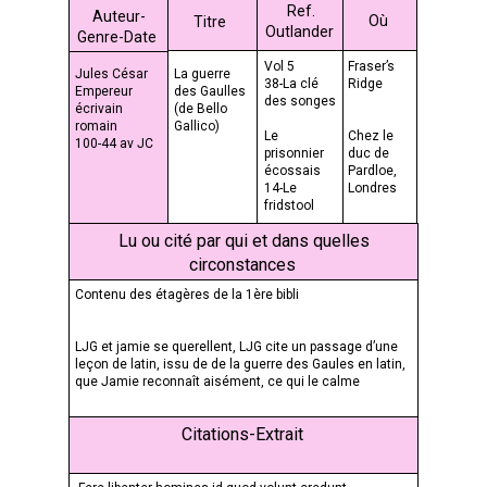
Ref.
Auteur-
Où
Titre
Outlander
Genre-Date
Vol 5
Fraser’s
Jules César
La guerre
38-La clé
Ridge
Empereur
des Gaulles
des songes
écrivain
(de Bello
romain
Gallico)
Le
Chez le
100-44 av JC
prisonnier
duc de
écossais
Pardloe,
14-Le
Londres
fridstool
Lu ou cité par qui et dans quelles
circonstances
Contenu des étagères de la 1ère bibli
LJG et jamie se querellent, LJG cite un passage d’une
leçon de latin, issu de de la guerre des Gaules en latin,
que Jamie reconnaît aisément, ce qui le calme
Citations-Extrait