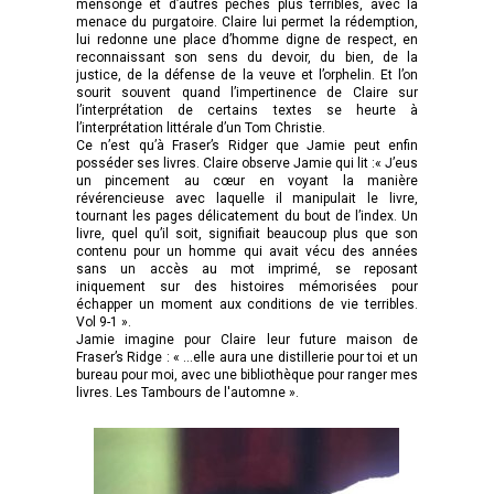
mensonge et d’autres péchés plus terribles, avec la
menace du purgatoire. Claire lui permet la rédemption,
lui redonne une place d’homme digne de respect, en
reconnaissant son sens du devoir, du bien, de la
justice, de la défense de la veuve et l’orphelin. Et l’on
sourit souvent quand l’impertinence de Claire sur
l’interprétation de certains textes se heurte à
l’interprétation littérale d’un Tom Christie.
Ce n’est qu’à Fraser’s Ridger que Jamie peut enfin
posséder ses livres. Claire observe Jamie qui lit :« J’eus
un pincement au cœur en voyant la manière
révérencieuse avec laquelle il manipulait le livre,
tournant les pages délicatement du bout de l’index. Un
livre, quel qu’il soit, signifiait beaucoup plus que son
contenu pour un homme qui avait vécu des années
sans un accès au mot imprimé, se reposant
iniquement sur des histoires mémorisées pour
échapper un moment aux conditions de vie terribles.
Vol 9-1 ».
Jamie imagine pour Claire leur future maison de
Fraser’s Ridge : « …elle aura une distillerie pour toi et un
bureau pour moi, avec une bibliothèque pour ranger mes
livres. Les Tambours de l'automne ».