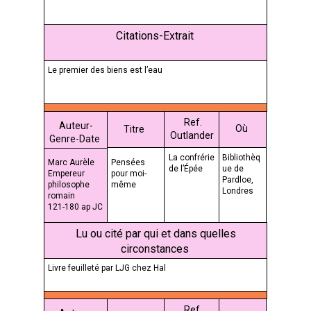
Citations-Extrait
Le premier des biens est l’eau
Ref.
Auteur-
Où
Titre
Outlander
Genre-Date
La confrérie
Bibliothèq
Marc Aurèle
Pensées
de l’Épée
ue de
Empereur
pour moi-
Pardloe,
philosophe
même
Londres
romain
121-180 ap JC
Lu ou cité par qui et dans quelles
circonstances
Livre feuilleté par LJG chez Hal
Ref.