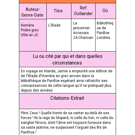
Ref.
Auteur-
Où
Titre
Outlander
Genre-Date
Le
Bibliothèq
Homère
L’illiade
prisonnier
ue de
Poète grec
écossais
Pardloe
VIIIe av JC
24 Charivari
Londres
Lu ou cité par qui et dans quelles
circonstances
En voyage en Irlande, Jamie a emprunté une édition de
de l'Illiade d'Homère en grec ancien dans la
bibliothèque de Pardloe espérant ainsi rafraîchir ses
connaissances de cette langue qu'il ne pratiquait plus
depuis des années
Citations-Extrait
Père Zeus ! Quelle honte de se vanter au-delà de ses
forces ! Ni la rage du léopard, ni celle du lion, ni celle du
sanglier féroce, dont l'âme est toujours furieuse dans
sa vaste poitrine, ne surpassent l'orgueil des fils de
Panthos !