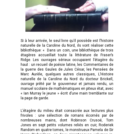
Si à leur arrivée, le seul livre qu’il possède est l’histoire
naturelle de la Caroline du Nord, ils vont réaliser cette
bibliothèque: « Dans un coin, une bibliothèque de trois
étagères accueillait toute la littérature de Fraser’s
Ridge. Les ouvrages sérieux occupaient l’étagère du
haut : un recueil de poésie latine, les Commentaires de
la guerre des Gaules de Jules César, les Pensées de
Marc Aurèle, quelques autres classiques, L’Histoire
naturelle de la Caroline du Nord du docteur Brickell,
ouvrage prêté par le gouverneur et jamais rendu, un
manuel scolaire de mathématiques en piteux état, avec
« Ian Murray le jeune » écrit d’une main tremblante sur
la page de garde.
L’étagère du milieu était consacrée aux lectures plus
frivoles : une sélection de romans écornés par de
nombreuses mains, dont Robinson Crusoé, Tom
Jones en sept petits volumes reliés en cuir, Roderiek
Random en quatre tomes, le monstrueux Pamela de Sir