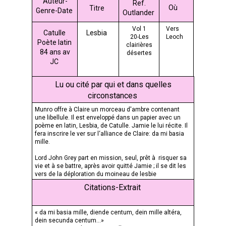
Auteur-
Ref.
Où
Titre
Genre-Date
Outlander
Vol 1
Vers
Catulle
Lesbia
20-Les
Leoch
Poète latin
clairières
84 ans av
désertes
JC
Le
prisonnier
Lu ou cité par qui et dans quelles
écossais
22-Glastuig
circonstances
Munro offre à Claire un morceau d'ambre contenant
une libellule. Il est enveloppé dans un papier avec un
poème en latin, Lesbia, de Catulle. Jamie le lui récite. Il
fera inscrire le ver sur l‘alliance de Claire: da mi basia
mille.
Lord John Grey part en mission, seul, prêt à risquer sa
vie et à se battre, après avoir quitté Jamie ; il se dit les
vers de la déploration du moineau de lesbie
Citations-Extrait
« da mi basia mille, diende centum, dein mille altéra,
dein secunda centum...»