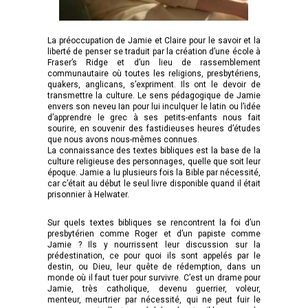
La préoccupation de Jamie et Claire pour le savoir et la
liberté de penser se traduit par la création d’une école à
Fraser’s Ridge et d’un lieu de rassemblement
communautaire où toutes les religions, presbytériens,
quakers, anglicans, s’expriment. Ils ont le devoir de
transmettre la culture. Le sens pédagogique de Jamie
envers son neveu Ian pour lui inculquer le latin ou l’idée
d’apprendre le grec à ses petits-enfants nous fait
sourire, en souvenir des fastidieuses heures d’études
que nous avons nous-mêmes connues.
La connaissance des textes bibliques est la base de la
culture religieuse des personnages, quelle que soit leur
époque. Jamie a lu plusieurs fois la Bible par nécessité,
car c’était au début le seul livre disponible quand il était
prisonnier à Helwater.
Sur quels textes bibliques se rencontrent la foi d’un
presbytérien comme Roger et d’un papiste comme
Jamie ? Ils y nourrissent leur discussion sur la
prédestination, ce pour quoi ils sont appelés par le
destin, ou Dieu, leur quête de rédemption, dans un
monde où il faut tuer pour survivre. C’est un drame pour
Jamie, très catholique, devenu guerrier, voleur,
menteur, meurtrier par nécessité, qui ne peut fuir le