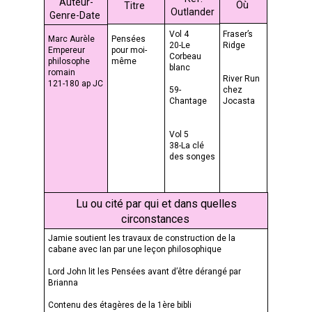
Auteur-
Où
Titre
Outlander
Genre-Date
Fraser’s
Vol 4
Marc Aurèle
Pensées
Ridge
20-Le
Empereur
pour moi-
Corbeau
philosophe
même
blanc
romain
River Run
121-180 ap JC
chez
59-
Jocasta
Chantage
Vol 5
38-La clé
des songes
Lu ou cité par qui et dans quelles
circonstances
Jamie soutient les travaux de construction de la
cabane avec Ian par une leçon philosophique
Lord John lit les Pensées avant d’être dérangé par
Brianna
Contenu des étagères de la 1ère bibli