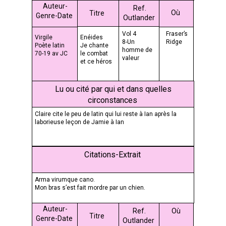
Auteur-
Ref.
Où
Titre
Genre-Date
Outlander
Vol 4
Fraser’s
Virgile
Enéides
8-Un
Ridge
Poète latin
Je chante
homme de
70-19 av JC
le combat
valeur
et ce héros
Lu ou cité par qui et dans quelles
circonstances
Claire cite le peu de latin qui lui reste à Ian après la
laborieuse leçon de Jamie à Ian
Citations-Extrait
Arma virumque cano.
Mon bras s’est fait mordre par un chien.
Auteur-
Ref.
Où
Titre
Genre-Date
Outlander