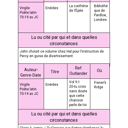
La confrérie
Bibliothè
Virgile
Enéides
de l’Épée
que de
Poète latin
Pardloe,
70-19 av JC
Londres
Lu ou cité par qui et dans quelles
circonstances
John choisit ce volume chez Hal pour l’instruction de
Percy en guise de divertissement
Ref.
Auteur-
Où
Titre
Outlander
Genre-Date
Vol 9-1
Fraser’s
Virgile
Enéides
20-tu crois
Ridge
Poète latin
sans doute
70-19 av JC
que cette
chanson
parle de toi
Lu ou cité par qui et dans quelles
circonstances