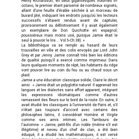
Henry Richardson, en deux gigantesques volumes in-
octavo, le premier étant parsemé de nombreux signets,
allant d’une feuille d’érable séchée à un morceau de
buvard plié, indiquant les endroits jusqu’où les lecteurs
successifs s’étaient rendus avant de capituler,
provisoirement ou définitivement. Il y avait également
un exemplaire de Don Quichotte en espagnol,
poussiéreux mais moins usé, puisque Jamie était le
seul à pouvoir le lire…. Vol 5-Ch.38). »
La bibliothèque va se remplir au hasard de leurs
trouvailles en ville et des colis envoyés par Lord John
Grey et par Jenny. Jamie connaît très bien les éditions
de qualité puisqu’il a exercé comme imprimeur. Dans
leurs quelques moments de répit, les habitants du ridge
vont pouvoir lire au coin du feu ou au chaud sous un
plaid.
Jamie a une éducation classique solide, Claire le décrit
ainsi : « Jamie était un polyglotte naturel. Il apprenait les
langues et les dialectes sans effort apparent, intégrant
les expressions idiomatiques comme d’autres
ramassent des fleurs sur le bord de la route. En outre, il
avait étudié les classiques à l’université de Paris et, s’il
n’était pas toujours d’accord avec certains des
philosophes latins, il considérait Homère et Virgile
comme ses amis intimes. Les Tambours de
l'automne. » Jamie, petit-fils d’un noble (même s’il est
illégitime) et neveu d’un chef de clan, a été bien
éduqué, il a étudié les mathématiques, il est versé