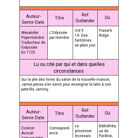
Ref.
Auteur-
Où
Titre
Outlander
Genre-Date
Vol 9
Fraser’s
Alexander
L’Odyssée
19- Des
Ridge
Pope-Homère
par Homère
fantômes
Traducteur de
en plein jour
l’odyssée
En 1725
Lu ou cité par qui et dans quelles
circonstances
Sur la pile des livres du salon de la nouvelle maison,
Jamie pense s’en servir pour enseigner le latin à son
petit-fils Jemmy
Ref.
Auteur-
Où
Titre
Outlander
Genre-Date
Le
Bibliothèq
Cicéron
Correspond-
prisonnier
ue de
Avocat-
ance
écossais
Pardloe,
écrivain latin