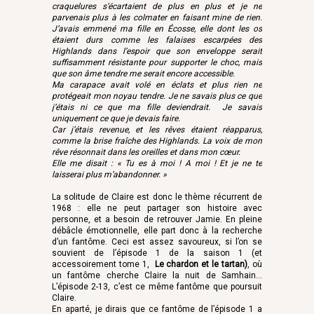
craquelures s’écartaient de plus en plus et je ne
parvenais plus à les colmater en faisant mine de rien.
J’avais emmené ma fille en Écosse, elle dont les os
étaient durs comme les falaises escarpées des
Highlands dans l’espoir que son enveloppe serait
suffisamment résistante pour supporter le choc, mais
que son âme tendre me serait encore accessible.
Ma carapace avait volé en éclats et plus rien ne
protégeait mon noyau tendre. Je ne savais plus ce que
j’étais ni ce que ma fille deviendrait. Je savais
uniquement ce que je devais faire.
Car j’étais revenue, et les rêves étaient réapparus,
comme la brise fraîche des Highlands. La voix de mon
rêve résonnait dans les oreilles et dans mon cœur.
Elle me disait : « Tu es à moi ! A moi ! Et je ne te
laisserai plus m’abandonner. »
La solitude de Claire est donc le thème récurrent de
1968 : elle ne peut partager son histoire avec
personne, et a besoin de retrouver Jamie. En pleine
débâcle émotionnelle, elle part donc à la recherche
d’un fantôme. Ceci est assez savoureux, si l’on se
souvient de l’épisode 1 de la saison 1 (et
accessoirement tome 1,
Le chardon et le tartan
)
, où
un fantôme cherche Claire la nuit de Samhain…
L’épisode 2-13, c’est ce même fantôme que poursuit
Claire.
En aparté, je dirais que ce fantôme de l’épisode 1 a