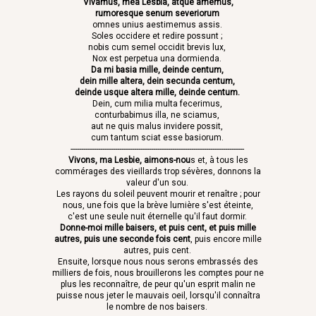
"Vivamus, mea Lesbia, atque amemus,
rumoresque senum severiorum
omnes unius aestimemus assis.
Soles occidere et redire possunt ;
nobis cum semel occidit brevis lux,
Nox est perpetua una dormienda.
Da mi basia mille, deinde centum,
dein mille altera, dein secunda centum,
deinde usque altera mille, deinde centum.
Dein, cum milia multa fecerimus,
conturbabimus illa, ne sciamus,
aut ne quis malus invidere possit,
cum tantum sciat esse basiorum.
----------------------------------------------------------------------------------
Vivons, ma Lesbie, aimons-nou
s et, à tous les
commérages des vieillards trop sévères, donnons la
valeur d'un sou.
Les rayons du soleil peuvent mourir et renaître ; pour
nous, une fois que la brève lumière s'est éteinte,
c'est une seule nuit éternelle qu'il faut dormir.
Donne-moi mille baisers, et puis cent, et puis mille
autres, puis une seconde fois cen
t
, puis encore mille
autres, puis cent.
Ensuite, lorsque nous nous serons embrassés des
milliers de fois, nous brouillerons les comptes pour ne
plus les reconnaître, de peur qu'un esprit malin ne
puisse nous jeter le mauvais oeil, lorsqu'il connaîtra
le nombre de nos baisers.