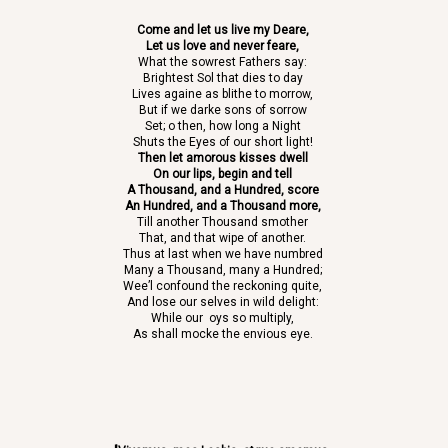
Come and let us live my Deare,
Let us love and never feare,
What the sowrest Fathers say:
Brightest Sol that dies to day
Lives againe as blithe to morrow,
But if we darke sons of sorrow
Set; o then, how long a Night
Shuts the Eyes of our short light!
Then let amorous kisses dwell
On our lips, begin and tell
A Thousand, and a Hundred, score
An Hundred, and a Thousand more,
Till another Thousand smother
That, and that wipe of another.
Thus at last when we have numbred
Many a Thousand, many a Hundred;
Wee’l confound the reckoning quite,
And lose our selves in wild delight:
While our oys so multiply,
As shall mocke the envious eye.