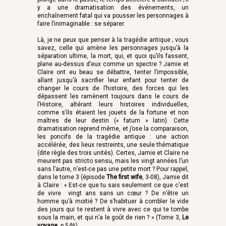
y a une dramatisation des événements, un
enchaînement fatal qui va pousser les personnages à
faire l’inimaginable : se séparer.
Là, je ne peux que penser à la tragédie antique ; vous
savez, celle qui amène les personnages jusqu’à la
séparation ultime, la mort, qui, et quoi qu’ils fassent,
plane au-dessus d’eux comme un spectre ? Jamie et
Claire ont eu beau se débattre, tenter l’impossible,
allant jusqu’à sacrifier leur enfant pour tenter de
changer le cours de l’histoire, des forces qui les
dépassent les ramènent toujours dans le cours de
l’Histoire, altérant leurs histoires individuelles,
comme s’ils étaient les jouets de la fortune et non
maîtres de leur destin (« fatum » latin). Cette
dramatisation reprend même, et j’ose la comparaison,
les poncifs de la tragédie antique : une action
accélérée, des lieux restreints, une seule thématique
(dite règle des trois unités). Certes, Jamie et Claire ne
meurent pas stricto sensu, mais les vingt années l’un
sans l’autre, n’est-ce pas une petite mort ? Pour rappel,
dans le tome 3 (épisode
The first wife
, 3-08), Jamie dit
à Claire : « Est-ce que tu sais seulement ce que c’est
de vivre vingt ans sans un cœur ? De n’être un
homme qu’à moitié ? De s’habituer à combler le vide
des jours qui te restent à vivre avec ce qui te tombe
sous la main, et qui n’a le goût de rien ? » (Tome 3,
Le
voyage
,
p.546).