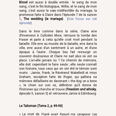
Blood
est aussi à double entrée : le sang de mon
sang, c’est le fils biologique, Willie, et le sang de mon
sang, c’est aussi le vœu indéfectible du mariage, la
promesse faite à Claire dans
l’épisode 7 de la saison
1
,
The wedding
(le mariage)
(
Voir focus sur cet
épisode
).
Dans le livre comme dans la série, Claire erre
d’Inverness à Culloden Moor, retrouve la tombe des
Fraser et parle à celui qu’elle croit mort pendant la
bataille. Elle erre au musée de la bataille, erre dans la
ville, erre aussi d’un sentiment à un autre, et d’une
époque à l’autre. Chaque lieu fait ressurgir un
souvenir douloureux et Claire ne sait plus où est sa
place. L’a-t-elle jamais su ? Ce chemin de mémoire,
elle doit cependant le faire seule ; elle seule connaît
son histoire, tous ceux qui en ont été le témoin sont
morts : Jamie, Frank, le Révérend Wakefield et miss
Graham, exception faite de Roger, qui palliera sa
mémoire défaillante en devenant « the dog on a bone
», le chien sur son os, définition qu’il donne de
l’historien qui cherche et trouve (
Freedom and whisky
,
épisode 5, saison 3) et retrouvera Jamie à Edimbourg.
Le Talisman (Tome 2, p. 89-90)
« La mort de
Frank avait fissuré ma carapace. Les