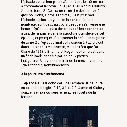
l’épisode de par leur place. J’ai eu donc le même mal
à commencer le tome 2 que j’en ai eu à finir la saison
2… et le tome 2 ! Ce moment me tire des larmes à
gros bouillons, à gros sanglots ; il est pour moi
l’épisode le plus lacrymal de la série, même si
nombreux sont ceux au cours desquels j’ai versé une
larme… Qu’est-ce qui a donc poussé les scénaristes
à tant de fantaisie dans la structure complexe de cet
épisode, et pourquoi faire passer la scène inaugurale
du tome 2 à l’épisode final de la saison 2 ? La clé est
dans le roman : Le Talisman, c’est le récit que fait la
Claire de 1968 à Brianna et Roger ! Ce tome est donc
un flash-back, encadré par les deux parties
inaugurale, A travers un miroir de larmes, Inverness,
1968 et finale, Réminiscences.
A la poursuite d’un fantôme
L’épisode 13 est donc celui de l’errance ; il inaugure
en cela une trilogie : 2-13, 3-1 et 3-2. Jamie et Claire y
sont, ensemble ou séparément, les jouets de la
fortune.