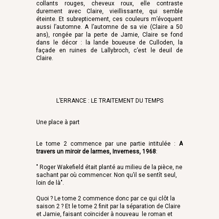
collants rouges, cheveux roux, elle contraste
durement avec Claire, vieillissante, qui semble
éteinte. Et subrepticement, ces couleurs m’évoquent
aussi l’automne. A l’automne de sa vie (Claire a 50
ans), rongée par la perte de Jamie, Claire se fond
dans le décor : la lande boueuse de Culloden, la
façade en ruines de Lallybroch, c’est le deuil de
Claire.
L’ERRANCE : LE TRAITEMENT DU TEMPS
Une place à part
Le tome 2 commence par une partie intitulée :
A
travers un miroir de larmes, Inverness, 1968
:
" Roger Wakefield était planté au milieu de la pièce, ne
sachant par où commencer. Non qu’il se sentît seul,
loin de là".
Quoi ? Le tome 2 commence donc par ce qui clôt la
saison 2 ? Et le tome 2 finit par la séparation de Claire
et Jamie, faisant coïncider à nouveau le roman et