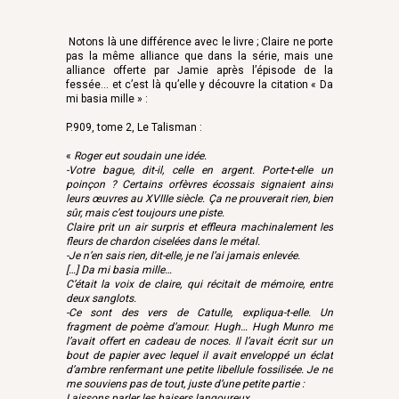
Notons là une différence avec le livre ; Claire ne porte
pas la même alliance que dans la série, mais une
alliance offerte par Jamie après l’épisode de la
fessée… et c’est là qu’elle y découvre la citation « Da
mi basia mille » :
P.909, tome 2,
Le Talisman
:
«
Roger eut soudain une idée.
-Votre bague, dit-il, celle en argent. Porte-t-elle un
poinçon ? Certains orfèvres écossais signaient ainsi
leurs œuvres au XVIIIe siècle. Ça ne prouverait rien, bien
sûr, mais c’est toujours une piste.
Claire prit un air surpris et effleura machinalement les
fleurs de chardon ciselées dans le métal.
-Je n’en sais rien, dit-elle, je ne l’ai jamais enlevée.
[…] Da mi basia mille…
C’était la voix de claire, qui récitait de mémoire, entre
deux sanglots.
-Ce sont des vers de Catulle, expliqua-t-elle. Un
fragment de poème d’amour. Hugh… Hugh Munro me
l’avait offert en cadeau de noces. Il l’avait écrit sur un
bout de papier avec lequel il avait enveloppé un éclat
d’ambre renfermant une petite libellule fossilisée. Je ne
me souviens pas de tout, juste d’une petite partie :
Laissons parler les baisers langoureux