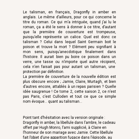
Le talisman, en français, Dragonfly in amber en
anglais. Le même d’ailleurs, pour ce qui concerne le
titre du roman. Ce qui m’a intriguée, quand j’ai lu le
roman, ça a été le sens à donner à ce titre, d’autant
que la première de couverture est trompeuse,
puisqu’elle représente un calice. Quel est donc ce
talisman ? Celui dans lequel Saint Germain boit le
poison et trouve la mort ? Elément peu signifiant à
mon sens, puisqu’anecdotique finalement dans
l’histoire. Il aurait bien pu boire ce poison dans un
verre, une tasse ou n’importe quel autre récipient,
cela n’en faisait pas pour autant un talisman, une
protection par définition.
La première de couverture de la nouvelle édition est
plus obscure encore ; Jamie, Claire, Murtagh, et bien
d’autres encore, attablés à un repas parisien ? Quelle
idée saugrenue ! Ce tome 2, cette saison 2, ce n’est
pas Paris, c’est Culloden et tout ce que ce simple
nom évoque… quant au talisman…
Point tant d’hésitation avec la version originale :
Dragonfly in amber, la libellule dans l’ambre, le cadeau
offert par Hugh Monro, l’ami supplicié, à Claire en
l’honneur de son mariage avec Jamie. Cette libellule
fait l’objet d’une apparition fugace dans l’épisode, au