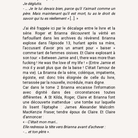
Je déglutis.
- … Je le lui devais bien, parce qu’il t’aimait comme un
père. Mais maintenant qu’il est mort, tu as le droit de
savoir qui tu es réellement »
[…]. »
J’ai été frappée ici par le décalage entre le livre et la
série. Roger et Brianna découvrent la vérité en
farfouillant dans les archives du révérend. Brianna
explose dans l’épisode 13, hurlant après sa mère,
l’accusant d’avoir pris un amant pour « baiser »
comme tant de femmes oisives. Et Claire explosant à
son tour: « Between Jamie and I, there was more than
fucking ! He was the love of my life ! » (Entre Jamie et
moi il y avait plus que de la baise ! C’était l’amour de
ma vie). La Brianna de la série, colérique, impatiente,
égoïste, est donc très éloignée de celle du livre,
terrassée par la nouvelle, incrédule, mais digne.
Car dans le tome 2 Brianna encaisse l’information
avec dignité dans des circonstances toutes
différentes. A St Kilda, Roger, Claire et Brianna font
une découverte inattendue : une tombe sur laquelle
ils lisent l’épitaphe : James Alexander Malcolm
MacKenzie Fraser, tendre époux de Claire. Et Claire
d’annoncer :
« -
C’était mon mari…
Elle redressa la tête vers Brianna avant d’achever :
- … et ton p
ère ».