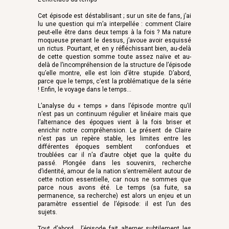
Cet épisode est déstabilisant ; sur un site de fans, j’ai
lu une question qui m’a interpellée : comment Claire
peut-elle être dans deux temps à la fois ? Ma nature
moqueuse prenant le dessus, j’avoue avoir esquissé
un rictus. Pourtant, et en y réfléchissant bien, au-delà
de cette question somme toute assez naïve et au-
delà de l’incompréhension de la structure de l’épisode
qu’elle montre, elle est loin d’être stupide. D’abord,
parce que le temps, c’est la problématique de la série
! Enfin, le voyage dans le temps…
L’analyse du « temps » dans l’épisode montre qu’il
n’est pas un continuum régulier et linéaire mais que
l’alternance des époques vient à la fois briser et
enrichir notre compréhension. Le présent de Claire
n’est pas un repère stable, les limites entre les
différentes époques semblent confondues et
troublées car il n’a d’autre objet que la quête du
passé. Plongée dans les souvenirs, recherche
d’identité, amour de la nation s’entremêlent autour de
cette notion essentielle, car nous ne sommes que
parce nous avons été. Le temps (sa fuite, sa
permanence, sa recherche) est alors un enjeu et un
paramètre essentiel de l’épisode: il est l’un des
sujets.
Tout d’abord, l’épisode fait alterner subtilement les