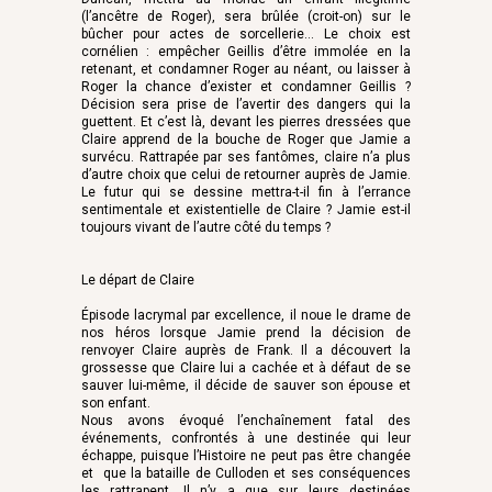
(l’ancêtre de Roger), sera brûlée (croit-on) sur le
bûcher pour actes de sorcellerie… Le choix est
cornélien : empêcher Geillis d’être immolée en la
retenant, et condamner Roger au néant, ou laisser à
Roger la chance d’exister et condamner Geillis ?
Décision sera prise de l’avertir des dangers qui la
guettent. Et c’est là, devant les pierres dressées que
Claire apprend de la bouche de Roger que Jamie a
survécu. Rattrapée par ses fantômes, claire n’a plus
d’autre choix que celui de retourner auprès de Jamie.
Le futur qui se dessine mettra-t-il fin à l’errance
sentimentale et existentielle de Claire ? Jamie est-il
toujours vivant de l’autre côté du temps ?
Le départ de Claire
Épisode lacrymal par excellence, il noue le drame de
nos héros lorsque Jamie prend la décision de
renvoyer Claire auprès de Frank. Il a découvert la
grossesse que Claire lui a cachée et à défaut de se
sauver lui-même, il décide de sauver son épouse et
son enfant.
Nous avons évoqué l’enchaînement fatal des
événements, confrontés à une destinée qui leur
échappe, puisque l’Histoire ne peut pas être changée
et que la bataille de Culloden et ses conséquences
les rattrapent. Il n’y a que sur leurs destinées