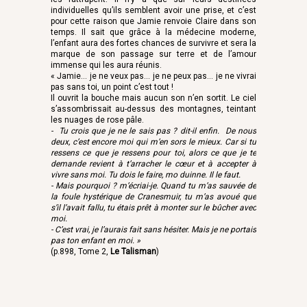
individuelles qu’ils semblent avoir une prise, et c’est
pour cette raison que Jamie renvoie Claire dans son
temps. Il sait que grâce à la médecine moderne,
l’enfant aura des fortes chances de survivre et sera la
marque de son passage sur terre et de l’amour
immense qui les aura réunis.
« Jamie… je ne veux pas… je ne peux pas… je ne vivrai
pas sans toi, un point c’est tout !
Il ouvrit la bouche mais aucun son n’en sortit. Le ciel
s’assombrissait au-dessus des montagnes, teintant
les nuages de rose pâle.
- Tu crois que je ne le sais pas ? dit-il enfin. De nous
deux, c’est encore moi qui m’en sors le mieux. Car si tu
ressens ce que je ressens pour toi, alors ce que je te
demande revient à t’arracher le cœur et à accepter à
vivre sans moi. Tu dois le faire, mo duinne. Il le faut.
- Mais pourquoi ? m’écriai-je. Quand tu m’as sauvée de
la foule hystérique de Cranesmuir, tu m’as avoué que
s’il l’avait fallu, tu étais prêt à monter sur le bûcher avec
moi.
- C’est vrai, je l’aurais fait sans hésiter. Mais je ne portais
pas ton enfant en moi. »
(p.898, Tome 2,
Le Talisman
)