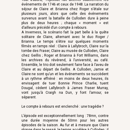
événements de 1746 et ceux de 1948. La narration du
séjour de Claire et Brianna chez Roger s’étale sur
plusieurs jours, alors que celle des événements
survenus avant la bataille de Culloden dure à peine
plus de deux heures ; chaque « moment » est
d’ailleurs précédé d’un compte à rebours.
A Inverness, le scénario fait la part belle à la quête
solitaire de Claire, alternant avec le duo Roger /
Brianna. Le temps s’étire sur quelques moments
filmés en temps réel : Claire à Lallybroch, Claire sur la
tombe des Fraser, Claire au musée de Culloden, Claire
chez Geillis ; Roger et Brianna à Fort Williams, dans
les archives du révérend, à l’université, au café.
Ensemble, le trio doit seulement faire face à l’aveu de
Claire et au départ de Geillis. A Culloden, Jamie et
Claire ne sont qu’un et les événements se succèdent
à un rythme effréné : en moins de deux heures, ils
envisagent de tuer Bonnie Prince Charlie, tuent
Dougal, cèdent Lallybroch à James Fraser Murray,
vont jusqu’à Craigh na Dun, y font l’amour, se
séparent.
Le compte à rebours est enclenché : une tragédie ?
L’épisode est exceptionnellement long : 78mn, contre
une durée moyenne de 50mn pour les autres
épisodes de la saison. Au fur et à mesure que Claire
plonge dans le passé, le temps accélère à Culloden ; il