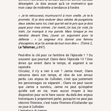
désespéré. Je dois avouer qu’à ce moment-ci que
mon cœur de midinette a tendance à fondre.
« Je te retrouverai, murmura-t-il à mon oreille. Je te le
promets. Si je dois endurer deux siècles de purgatoire,
deux siècles sans toi, c’est que tel est le prix que je dois
payer pour mes crimes. J’ai menti, j’ai tué, j’ai volé, j’ai
trahi, j’ai manqué à ma parole. Mais lorsque je me
tiendrai devant Dieu, j’aurai un argument pour la
défense : « Le seigneur m’a donné une femme
d’exception, et je l’ai aimée de tout mon être »
.
(Tome 2,
Le Talisman
,
p.897).
Peut-être la clé pour ce fantôme de l’épisode 1 ? Du
souvenir que poursuit Claire dans l’épisode 13 ? Des
âmes qui errent dans le temps, et aspirent à se
rejoindre.
Circulez, il n’y a rien à voir ? Jamie meurt, Claire
retourne dans son temps, et rêve de son amour
perdu. Les enjeux de Culloden, c’est que justement
les personnages se séparent ; Claire ne peut savoir
que Jamie a survécu, Jamie ne peut qu’espérer
qu’elle soit en vie, mais aucun moyen à leur
disposition pour se le faire savoir. Au-delà des enjeux
historiques à proprement parler, puisqu’on ne peut pas
réécrire l’Histoire, c’est toute l’histoire d’Outlander qui
se joue à Culloden.
L’entrelacs du temps