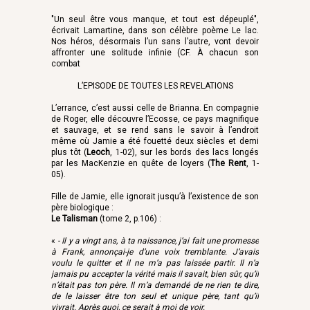
"Un seul être vous manque, et tout est dépeuplé",
écrivait Lamartine, dans son célèbre poème Le lac.
Nos héros, désormais l’un sans l’autre, vont devoir
affronter une solitude infinie (CF. À chacun son
combat
L’EPISODE DE TOUTES LES REVELATIONS
L’errance, c’est aussi celle de Brianna. En compagnie
de Roger, elle découvre l’Ecosse, ce pays magnifique
et sauvage, et se rend sans le savoir à l’endroit
même où Jamie a été fouetté deux siècles et demi
plus tôt (
Leoch
, 1-02), sur les bords des lacs longés
par les MacKenzie en quête de loyers (
The Rent
, 1-
05).
Fille de Jamie, elle ignorait jusqu’à l’existence de son
père biologique :
Le Talisman
(tome 2, p.106) :
«
- Il y a vingt ans, à ta naissance, j’ai fait une promesse
à Frank, annonçai-je d’une voix tremblante. J’avais
voulu le quitter et il ne m’a pas laissée partir. Il n’a
jamais pu accepter la vérité mais il savait, bien sûr, qu’il
n’était pas ton père. Il m’a demandé de ne rien te dire,
de le laisser être ton seul et unique père, tant qu’il
vivrait. Après quoi, ce serait à moi de voir.