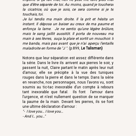
que d’être séparée de toi. Au moins, quand je toucherai
la cicatrice, où que je sois, ce sera comme si je te
touchais, toi.
Je lui tendis ma main droite. Il la prit et hésita un
instant. Il déposa un baiser au creux de ma paume et
enfonça la lame. Je ne sentis qu’une légère brûlure,
mais le sang jaillit aussitôt. Il porta de nouveau ma
main à ses lèvres, suça la plaie et sortit un mouchoir. Il
me banda, mais pas avant que je n’ai aperçu l’entaille
maladroite en forme de "J "
. (p.899,
Le Talisman)
Notons que leur séparation est assez différente dans
la série. Dans le livre ils arrivent aux pierres le soir, y
passent la nuit, Claire partant le matin après leur nuit
d’amour, elle se précipite à la vue des tuniques
rouges dans la pierre et dans le temps. Dans la série
en revanche, nos personnages, nous l’avons vu, sont
soumis au tic-tac inexorable d’un compte à rebours
tant inexorable que fatal. Ils font l’amour dans
l’urgence, et n’est nullement question de se marquer
la paume de la main. Devant les pierres, ils se font
une ultime déclaration d’amour :
"- I love you… I love you…
- And I… you…"