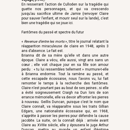
En resserrant l’action de Culloden sur la tragédie qui
guette nos personnages, et qui va crescendo
jusqu’au sacrifice ultime de Jamie (renvoyer Claire
pour sauver l’enfant, et mourir seul sur la lande), c’est
bien une tragédie qui se joue ici.
Fantômes du passé et spectre du futur
«
Revenue d’entre les morts
», titre le journal relatant la
réapparition miraculeuse de claire en 1948, après 3
ans d’absence. Le fait est.
Brianna dit de sa mère qu’elle vit dans une autre
époque. Claire a vécu, elle aussi, vingt ans sans un
cœur ; elle voit chaque jour en sa fille son amour
perdu : « tu lui ressembles tellement » murmure-t-elle
à Brianna endormie. Tout la ramène au passé, et
cette escapade écossaise, nous l’avons vu, lui fait
remonter le temps à la recherche des fantômes.
Claire n’est pourtant pas au bout de ses peines ; si elle
a évité soigneusement Craigh na Dun lors de son
errance mémorielle, elle va devoir affronter les pierres
à nouveau. Geillis Duncan, puisque c’est le nom que
Claire connaît, va réapparaître sous les traits Gillian
Edgars, une nationaliste écossaise qui, en 1968,
s’apprête à passer les pierres pour défendre la cause
jacobite. La suite, on la connaît déjà : arrivée avant
Claire au XVIIIe siècle, elle y épousera le juge Arthur
Duncan, mettra au monde un enfant illégitime