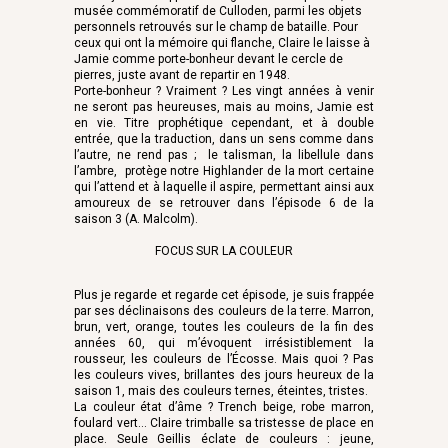
musée commémoratif de Culloden, parmi les objets
personnels retrouvés sur le champ de bataille. Pour
ceux qui ont la mémoire qui flanche, Claire le laisse à
Jamie comme porte-bonheur devant le cercle de
pierres, juste avant de repartir en 1948.
Porte-bonheur ? Vraiment ? Les vingt années à venir
ne seront pas heureuses, mais au moins, Jamie est
en vie. Titre prophétique cependant, et à double
entrée, que la traduction, dans un sens comme dans
l’autre, ne rend pas ; le talisman, la libellule dans
l’ambre, protège notre Highlander de la mort certaine
qui l’attend et à laquelle il aspire, permettant ainsi aux
amoureux de se retrouver dans l’épisode 6 de la
saison 3 (A. Malcolm).
FOCUS SUR LA COULEUR
Plus je regarde et regarde cet épisode, je suis frappée
par ses déclinaisons des couleurs de la terre. Marron,
brun, vert, orange, toutes les couleurs de la fin des
années 60, qui m’évoquent irrésistiblement la
rousseur, les couleurs de l’Écosse. Mais quoi ? Pas
les couleurs vives, brillantes des jours heureux de la
saison 1, mais des couleurs ternes, éteintes, tristes.
La couleur état d’âme ? Trench beige, robe marron,
foulard vert… Claire trimballe sa tristesse de place en
place. Seule Geillis éclate de couleurs : jeune,