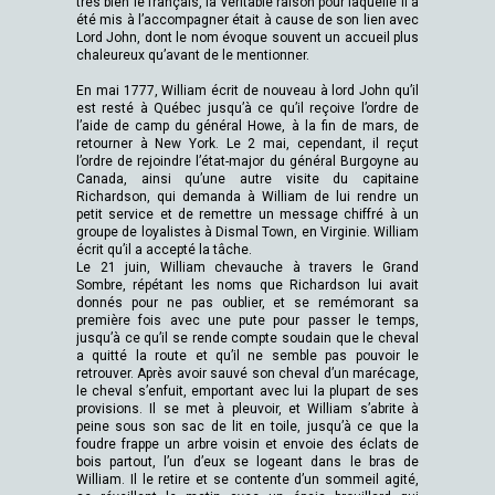
très bien le français, la véritable raison pour laquelle il a
été mis à l’accompagner était à cause de son lien avec
Lord John, dont le nom évoque souvent un accueil plus
chaleureux qu’avant de le mentionner.
En mai 1777, William écrit de nouveau à lord John qu’il
est resté à Québec jusqu’à ce qu’il reçoive l’ordre de
l’aide de camp du général Howe, à la fin de mars, de
retourner à New York. Le 2 mai, cependant, il reçut
l’ordre de rejoindre l’état-major du général Burgoyne au
Canada, ainsi qu’une autre visite du capitaine
Richardson, qui demanda à William de lui rendre un
petit service et de remettre un message chiffré à un
groupe de loyalistes à Dismal Town, en Virginie. William
écrit qu’il a accepté la tâche.
Le 21 juin, William chevauche à travers le Grand
Sombre, répétant les noms que Richardson lui avait
donnés pour ne pas oublier, et se remémorant sa
première fois avec une pute pour passer le temps,
jusqu’à ce qu’il se rende compte soudain que le cheval
a quitté la route et qu’il ne semble pas pouvoir le
retrouver. Après avoir sauvé son cheval d’un marécage,
le cheval s’enfuit, emportant avec lui la plupart de ses
provisions. Il se met à pleuvoir, et William s’abrite à
peine sous son sac de lit en toile, jusqu’à ce que la
foudre frappe un arbre voisin et envoie des éclats de
bois partout, l’un d’eux se logeant dans le bras de
William. Il le retire et se contente d’un sommeil agité,