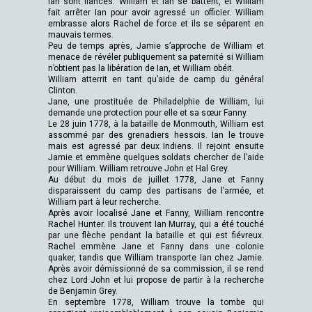
Ian sont fiancés. William et Ian se battent, et William
fait arrêter Ian pour avoir agressé un officier. William
embrasse alors Rachel de force et ils se séparent en
mauvais termes.
Peu de temps après, Jamie s’approche de William et
menace de révéler publiquement sa paternité si William
n’obtient pas la libération de Ian, et William obéit.
William atterrit en tant qu’aide de camp du général
Clinton.
Jane, une prostituée de Philadelphie de William, lui
demande une protection pour elle et sa sœur Fanny.
Le 28 juin 1778, à la bataille de Monmouth, William est
assommé par des grenadiers hessois. Ian le trouve
mais est agressé par deux Indiens. Il rejoint ensuite
Jamie et emmène quelques soldats chercher de l’aide
pour William. William retrouve John et Hal Grey.
Au début du mois de juillet 1778, Jane et Fanny
disparaissent du camp des partisans de l’armée, et
William part à leur recherche.
Après avoir localisé Jane et Fanny, William rencontre
Rachel Hunter. Ils trouvent Ian Murray, qui a été touché
par une flèche pendant la bataille et qui est fiévreux.
Rachel emmène Jane et Fanny dans une colonie
quaker, tandis que William transporte Ian chez Jamie.
Après avoir démissionné de sa commission, il se rend
chez Lord John et lui propose de partir à la recherche
de Benjamin Grey.
En septembre 1778, William trouve la tombe qui