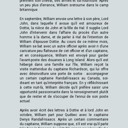
prennent son cheval, ses armes et sa nourriture. Après
un peu plus d’errance, William sretourne dans le camp
britannique.
En septembre, William envoie une lettre à son père, Lord
John, dans laquelle il avoue qu’il est amoureux de
Dottie, la nièce de John et la fille de Hal. Il supplie Lord
John d’intervenir dans l’affaire du procès d’un autre
homme à la dame, et de parler à Hal de l’intention de
William d’épouser Dottie. Au cours de ce même mois,
William se bat avec un autre officier après avoir ri d’une
caricature peu flatteuse de cet officier et d’un capitaine,
et en conséquence, William est envoyé pour garder
l’avant-poste des douanes à Long Island. Alors qu’il est
hébergé dans une famille sur l’île, William reçoit la
visite inattendue du capitaine Richardson, qui lui offre
avec désinvolture une porte de sortie : accompagner
un certain capitaine Randall-Isaacs au Canada, soi-
disant en tant qu’interprète français. En y réfléchissant
à cette nuit-là, William décide qu’il préfère saisir une
opportunité passionnante dans le renseignement plutôt
que de rester et de s’occuper de l’ennui de son poste
actuel.
Après avoir écrit des lettres à Dottie et à lord John en
octobre, William part pour Québec avec le capitaine
Denys Randall-Isaacs. Après un certain commentaire
du capitaine, William suppose que, s’il est vrai qu’il parle