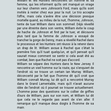
William et les Hunters rencontrent un homme et sa
femme, qui les informent qu’ils ont manqué un virage
sur leur chemin vers Johnson’s Ford, mais qu’ils sont
invités à rester chez eux pour la nuit. Le trio accepte
l’offre, mais cela s’avère être une décision presque
mortelle quand, au milieu de la nuit, l’homme, Johnson,
tente de tuer William dans son sommeil. Déjà réveillé
par une étreinte dans son ventre, William évite le coup
de hache de Johnson et finit par le tuer, et découvre
plus tard que la femme de Johnson a essayé de
trancher la gorge de Denny, mais a réveillé Rachel dans
le processus et les Hunters ont réussi à la retenir dans
un drap de lit. William avoue à Rachel que c’était la
première fois qu’il tuait quelqu’un, et qu’il pensait qu’il
saurait mieux comment se sentir si cela avait été au
combat, bien que Rachel ne soit pas d’accord.
William se sépare des Hunters dans le New Jersey. Il
rencontre un vieil homme sur la route, qui s’enquiert de
l’endroit où se trouve un certain Ian Murray. William,
déconcerté par le fait que l’homme dit qu’il croit que
William connaît Murray, lui dit qu’il a rencontré Murray
dans le Grand Lamentable, mais qu’il n’avait aucune
idée de l’endroit où il pourrait se trouver actuellement.
L’homme pose des questions sur le collier de griffes
d’ours de William, puis sur son nom, et William lui dit
que cela ne le regarde pas avant de s’en aller. Il
remarque qu’il manque deux doigts à l’homme de sa
main.