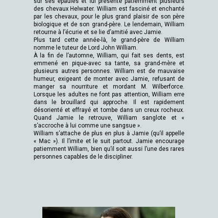
sur ses épaules et lui présente patiemment plusieurs
des chevaux Helwater. William est fasciné et enchanté
par les chevaux, pour le plus grand plaisir de son père
biologique et de son grand-père. Le lendemain, William
retourne à l’écurie et se lie d’amitié avec Jamie.
Plus tard cette année-là, le grand-père de William
nomme le tuteur de Lord John William.
À la fin de l’automne, William, qui fait ses dents, est
emmené en pique-avec sa tante, sa grand-mère et
plusieurs autres personnes. William est de mauvaise
humeur, exigeant de monter avec Jamie, refusant de
manger sa nourriture et mordant M. Wilberforce.
Lorsque les adultes ne font pas attention, William erre
dans le brouillard qui approche. Il est rapidement
désorienté et effrayé et tombe dans un creux rocheux.
Quand Jamie le retrouve, William sanglote et «
s’accroche à lui comme une sangsue ».
William s’attache de plus en plus à Jamie (qu’il appelle
« Mac »). Il l’imite et le suit partout. Jamie encourage
patiemment William, bien qu’il soit aussi l’une des rares
personnes capables de le discipliner.