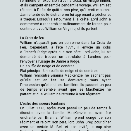
l’emmène en excursion à Anna Ooka, un village indien,
et ils campent ensemble pendant le voyage. William est
réticent à l’idée de quitter son père, qu’il croit mourant.
Jamie tente de le distraire en lui apprenant à pêcher et
à traquer. Lorsqu’ils retournent à la crête, Lord John a
commencé à rassembler suffisamment de forces pour
continuer avec William en Virginie, et ils partent.
La Croix de feu
William n’apparaît pas en personne dans La Croix de
Feu. Cependant, à l’été 1771, il envoie un colis
à Fraser’s Ridge après que son père, Lord John, lui ait
demandé de trouver un astrolabe à Londres pour
l’envoyer à l’usage de Jamie à Ridge.
Un souffle de neige et de cendres
Plat principal : Un souffle de neige et de cendres
William rencontre Brianna MacKenzie, ne sachant pas
qu’elle est en fait sa demi-sœur, mais ayant
l’impression qu’elle lui est familière. Ils passent un peu
de temps ensemble avant que les MacKenzie ne
partent et que William ne retourne à son régiment.
L'écho des coeurs lointains
En juillet 1776, après avoir passé un peu de temps à
discuter avec la famille MacKenzie et avoir été
enchanté par Brianna, William prend congé de son
régiment et rejoint son père, lord John Grey, pour dîner
avec un certain M. Bell et son invité, le capitaine