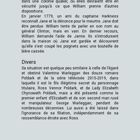
dans une colonie quaker, où elles devraient être en
sécurité jusqu’à ce que William prenne d’autres
dispositions.
En janvier 1779, un ami du capitaine Harkness
reconnaît Jane et la dénonce pour le meurtre. Jane doit
être pendue. William tente de parler en son nom au
général Clinton, mais en vain. En dernier recours,
William demande l’aide de Jamie. Ils s’introduisent
dans la maison où Jane est gardée et découvrent
qu’elle s’est coupé les poignets avec une bouteille de
bière cassée.
Divers
Sa situation est quelque peu similaire à celle de l’égaré
et obstiné Valentine Warleggan des douze romans
Poldark et de la série télévisée 2015-2019, dans
laquelle il est le fils illégitime secret du personnage
titulaire, Ross Vennor Poldark, et de Lady Elizabeth
Chynoweth Poldark, mais a été présenté comme le
premier enfant d’Elizabeth et de son second mari rusé
et manipulateur. George Warleggan, pendant de
nombreuses décennies. Lui aussi a été laissé dans
l’ignorance de sa filiation, indépendamment de sa
ressemblance étroite avec Ross.