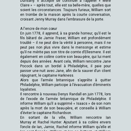
Dunsany. Il accepte de continuer à l’appeler « Mère
Claire » – après tout, elle est sa belle-mère, quelles que
soient les circonstances. Toujours furieux, William sort
en trombe de la maison après la courte conversation,
croisant Jenny Murray dans l’embrasure de la porte.
A l'encre de mon cœur
En juin 1778, il apprend, à sa grande horreur, qu’il est le
fils bâtard de Jamie Fraser, William est profondément
troublé – il ne peut dire la vérité à personne, mais il ne
peut pas non plus vivre dans le mensonge et estime
qu’il ne mérite pas son titre de comte d’Ellesmere. Il est
également en colère contre son beau-père, qui lui ment
depuis des années. Avant cela, William rencontre Jane
Pocock dans un bordel à Philadelphie, il paie pour
passer une nuit avec Jane, afin de la sauver d’un client
répugnant, le capitaine Harkness.
Alors que l’armée britannique s’apprête à quitter
Philadelphie, William participe à l’évacuation d’éminents
loyalistes.
Il rencontre à nouveau Denys Randall en juin 1778, lors
de l’exode de l’armée britannique de Philadelphie. Il
informe William qu’il a supprimé « Isaacs » de son nom
après la mort de son beau-père, et conseille à William
d’éviter le capitaine Richardson.
En sortant de la ville, William rencontre Ian
Murray et Rachel Hunter. Ajoutant à sa colère envers
l’oncle de Ian, Jamie, Rachel informe William qu’elle et