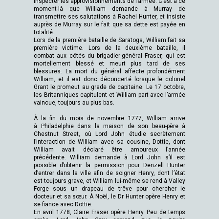
inspecter les approvisionnements de l’armée. C’est à ce
moment-là que William demande à Murray de
transmettre ses salutations à Rachel Hunter, et insiste
auprès de Murray sur le fait que sa dette est payée en
totalité.
Lors de la première bataille de Saratoga, William fait sa
première victime. Lors de la deuxième bataille, il
combat aux côtés du brigadier-général Fraser, qui est
mortellement blessé et meurt plus tard de ses
blessures. La mort du général affecte profondément
William, et il est donc déconcerté lorsque le colonel
Grant le promeut au grade de capitaine. Le 17 octobre,
les Britanniques capitulent et William part avec l’armée
vaincue, toujours au plus bas.
À la fin du mois de novembre 1777, William arrive
à Philadelphie dans la maison de son beau-père à
Chestnut Street, où Lord John étudie secrètement
l’interaction de William avec sa cousine, Dottie, dont
William avait déclaré être amoureux l’année
précédente. William demande à Lord John s’il est
possible d’obtenir la permission pour Denzell Hunter
d’entrer dans la ville afin de soigner Henry, dont l’état
est toujours grave, et William lui-même se rend à Valley
Forge sous un drapeau de trêve pour chercher le
docteur et sa sœur. À Noël, le Dr Hunter opère Henry et
se fiance avec Dottie.
En avril 1778, Claire Fraser opère Henry. Peu de temps