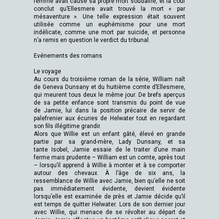
femme avait causé sa propre mort soudaine, et la cour
conclut qu’Ellesmere avait trouvé la mort « par
mésaventure ». Une telle expression était souvent
utilisée comme un euphémisme pour une mort
indélicate, comme une mort par suicide, et personne
n’a remis en question le verdict du tribunal.
Evénements des romans
Le voyage
Au cours du troisième roman de la série, William naît
de Geneva Dunsany et du huitième comte d’Ellesmere,
qui meurent tous deux le même jour. De brefs aperçus
de sa petite enfance sont transmis du point de vue
de Jamie, lui dans la position précaire de servir de
palefrenier aux écuries de Helwater tout en regardant
son fils illégitime grandir.
Alors que Willie est un enfant gâté, élevé en grande
partie par sa grand-mère, Lady Dunsany, et sa
tante Isobel, Jamie essaie de le traiter d’une main
ferme mais prudente – William est un comte, après tout
– lorsqu’il apprend à Willie à monter et à se comporter
autour des chevaux. À l’âge de six ans, la
ressemblance de Willie avec Jamie, bien qu’elle ne soit
pas immédiatement évidente, devient évidente
lorsqu’elle est examinée de près et Jamie décide qu’il
est temps de quitter Helwater. Lors de son dernier jour
avec Willie, qui menace de se révolter au départ de