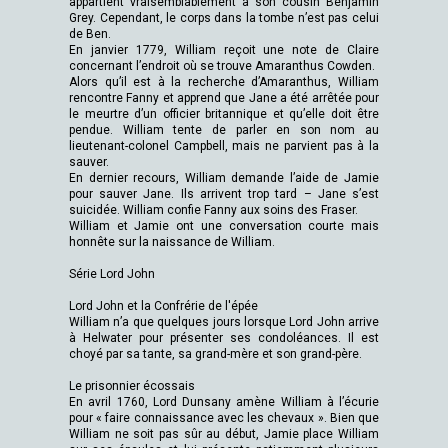
appartient vraisemblablement à son cousin Benjamin
Grey. Cependant, le corps dans la tombe n’est pas celui
de Ben.
En janvier 1779, William reçoit une note de Claire
concernant l’endroit où se trouve Amaranthus Cowden.
Alors qu’il est à la recherche d’Amaranthus, William
rencontre Fanny et apprend que Jane a été arrêtée pour
le meurtre d’un officier britannique et qu’elle doit être
pendue. William tente de parler en son nom au
lieutenant-colonel Campbell, mais ne parvient pas à la
sauver.
En dernier recours, William demande l’aide de Jamie
pour sauver Jane. Ils arrivent trop tard – Jane s’est
suicidée. William confie Fanny aux soins des Fraser.
William et Jamie ont une conversation courte mais
honnête sur la naissance de William.
Série Lord John
Lord John et la Confrérie de l'épée
William n’a que quelques jours lorsque Lord John arrive
à Helwater pour présenter ses condoléances. Il est
choyé par sa tante, sa grand-mère et son grand-père.
Le prisonnier écossais
En avril 1760, Lord Dunsany amène William à l’écurie
pour « faire connaissance avec les chevaux ». Bien que
William ne soit pas sûr au début, Jamie place William