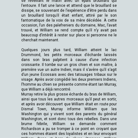
se réveillant le matin avec un épais brouillard qui
l’entoure. Il fait une lance et attend que le brouillard se
dissipe, se souvenant de l’expérience d’être perdu dans
un brouillard lorsqu’il était enfant, attiré par le son
fantomatique de la voix de sa mère décédée. À cette
occasion, l’un des palefreniers du domaine, Mac, l’avait
trouvé, et William se rend compte qu’il n’y avait pas
beaucoup d’intérêt à rester sur place si personne ne le
cherchait maintenant.
Quelques jours plus tard, William atteint le lac
Drummond, les petits morceaux d’écharde laissés
dans son bras palpitent à cause d’une infection
croissante. Il tombe sur un gros chien et son maître, à
première vue un autre Indien, mais il s’avère qu’il s’agit
d’un jeune Écossais avec des tatouages tribaux sur le
visage. Après avoir congédié les deux premiers Indiens,
l’homme au chien se présente comme étant Ian Murray,
que William a déjà rencontré.
Murray retire la plus grosse écharde du bras de William,
ainsi que tous les autres morceaux qu’il peut en sortir,
et après avoir découvert que William était en route pour
Dismal Town, Murray informe William que les
Washington qui y vivent sont des parents du général
Washington, et sont donc tous des rebelles. Dans une
brume fébrile, William se demande comment
Richardson a pu se tromper à ce point en croyant que
ces hommes étaient des loyalistes et en leur envoyant