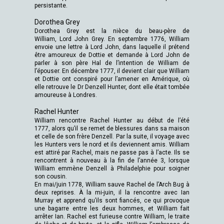
persistante.
Dorothea Grey
Dorothea Grey est la nièce du beau-père de
William, Lord John Grey. En septembre 1776, William
envoie une lettre à Lord John, dans laquelle il prétend
être amoureux de Dottie et demande à Lord John de
parler à son père Hal de l’intention de William de
l’épouser. En décembre 1777, il devient clair que William
et Dottie ont conspiré pour l’amener en Amérique, où
elle retrouve le Dr Denzell Hunter, dont elle était tombée
amoureuse à Londres.
Rachel Hunter
William rencontre Rachel Hunter au début de l’été
1777, alors qu’il se remet de blessures dans sa maison
et celle de son frère Denzell. Par la suite, il voyage avec
les Hunters vers le nord et ils deviennent amis. William
est attiré par Rachel, mais ne passe pas à l’acte. Ils se
rencontrent à nouveau à la fin de l’année 3, lorsque
William emmène Denzell à Philadelphie pour soigner
son cousin.
En mai/juin 1778, William sauve Rachel de l’Arch Bug à
deux reprises. À la mi-juin, il la rencontre avec Ian
Murray et apprend qu’ils sont fiancés, ce qui provoque
une bagarre entre les deux hommes, et William fait
arrêter Ian. Rachel est furieuse contre William, le traite