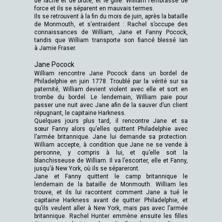
de lâche et de brute, et le gifle. William l’embrasse de
force et ils se séparent en mauvais termes.
Ils se retrouvent à la fin du mois de juin, après la bataille
de Monmouth, et s’entraident : Rachel s’occupe des
connaissances de William, Jane et Fanny Pocock,
tandis que William transporte son fiancé blessé Ian
à Jamie Fraser.
Jane Pocock
William rencontre Jane Pocock dans un bordel de
Philadelphie en juin 1778. Troublé par la vérité sur sa
paternité, William devient violent avec elle et sort en
trombe du bordel. Le lendemain, William paie pour
passer une nuit avec Jane afin de la sauver d’un client
répugnant, le capitaine Harkness.
Quelques jours plus tard, il rencontre Jane et sa
sœur Fanny alors qu’elles quittent Philadelphie avec
l’armée britannique. Jane lui demande sa protection.
William accepte, à condition que Jane ne se vende à
personne, y compris à lui, et qu’elle soit la
blanchisseuse de William. Il va l’escorter, elle et Fanny,
jusqu’à New York, où ils se sépareront.
Jane et Fanny quittent le camp britannique le
lendemain de la bataille de Monmouth. William les
trouve, et ils lui racontent comment Jane a tué le
capitaine Harkness avant de quitter Philadelphie, et
qu’ils veulent aller à New York, mais pas avec l’armée
britannique. Rachel Hunter emmène ensuite les filles