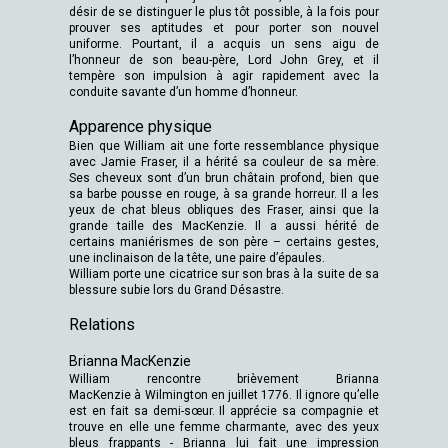
désir de se distinguer le plus tôt possible, à la fois pour
prouver ses aptitudes et pour porter son nouvel
uniforme. Pourtant, il a acquis un sens aigu de
l’honneur de son beau-père, Lord John Grey, et il
tempère son impulsion à agir rapidement avec la
conduite savante d’un homme d’honneur.
Apparence physique
Bien que William ait une forte ressemblance physique
avec Jamie Fraser, il a hérité sa couleur de sa mère.
Ses cheveux sont d’un brun châtain profond, bien que
sa barbe pousse en rouge, à sa grande horreur. Il a les
yeux de chat bleus obliques des Fraser, ainsi que la
grande taille des MacKenzie. Il a aussi hérité de
certains maniérismes de son père – certains gestes,
une inclinaison de la tête, une paire d’épaules.
William porte une cicatrice sur son bras à la suite de sa
blessure subie lors du Grand Désastre.
Relations
Brianna MacKenzie
William rencontre brièvement Brianna
MacKenzie à Wilmington en juillet 1776. Il ignore qu’elle
est en fait sa demi-sœur. Il apprécie sa compagnie et
trouve en elle une femme charmante, avec des yeux
bleus frappants - Brianna lui fait une impression