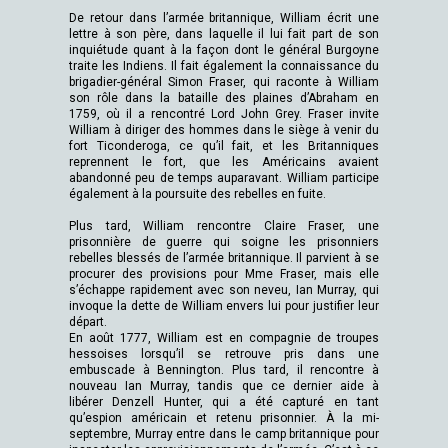
De retour dans l’armée britannique, William écrit une
lettre à son père, dans laquelle il lui fait part de son
inquiétude quant à la façon dont le général Burgoyne
traite les Indiens. Il fait également la connaissance du
brigadier-général Simon Fraser, qui raconte à William
son rôle dans la bataille des plaines d’Abraham en
1759, où il a rencontré Lord John Grey. Fraser invite
William à diriger des hommes dans le siège à venir du
fort Ticonderoga, ce qu’il fait, et les Britanniques
reprennent le fort, que les Américains avaient
abandonné peu de temps auparavant. William participe
également à la poursuite des rebelles en fuite.
Plus tard, William rencontre Claire Fraser, une
prisonnière de guerre qui soigne les prisonniers
rebelles blessés de l’armée britannique. Il parvient à se
procurer des provisions pour Mme Fraser, mais elle
s’échappe rapidement avec son neveu, Ian Murray, qui
invoque la dette de William envers lui pour justifier leur
départ.
En août 1777, William est en compagnie de troupes
hessoises lorsqu’il se retrouve pris dans une
embuscade à Bennington. Plus tard, il rencontre à
nouveau Ian Murray, tandis que ce dernier aide à
libérer Denzell Hunter, qui a été capturé en tant
qu’espion américain et retenu prisonnier. À la mi-
septembre, Murray entre dans le camp britannique pour