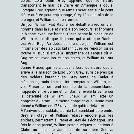
après, Lord John Grey apprend que le navire
transportant le mari de Claire en Amérique a coulé.
Lorsque Grey apprend que Mme Fraser est sur le point
d’être arrêtée pour espionnage, Grey l’épouse afin de la
protéger, et William est son témoin.
Un jour, William voit Rachel se débattre avec un vieil
homme dans la rue et vient à son secours, et l’homme
le blesse avec une hache. Claire panse la blessure de
William et lui dit que l’homme qui a attaqué Rachel
est Arch Bug. Au début du mois de juin, William est
informé par des soldats britanniques de l’endroit où se
trouve M. Bug. Il arrive à l’imprimerie de Fergus où M.
Bug se bat avec Ian et son chien, et William tire sur
Bug.
Jamie Fraser, qui n’était pas à bord du navire coulé,
arrive à la maison de Lord John Grey, suivi de près par
des soldats britanniques. Grey tente de l’aider à
s’échapper, mais ils sont interrompus par William, qui
voit Fraser et se rend compte de la ressemblance
frappante entre Jamie et lui. Jamie révèle la vérité sur
la paternité de William. Furieux, William jette un
chapelet à Jamie – le même chapelet que Jamie avait
donné à William en 1764 avant de quitter Helwater.
À l’arrivée des soldats, Jamie fait semblant de prendre
Grey en otage, et William retarde encore plus les
soldats, permettant à Fraser et Grey de s’échapper. Une
fois le choc passé, William pose quelques questions à
Claire au sujet de Jamie et de sa mère Geneva