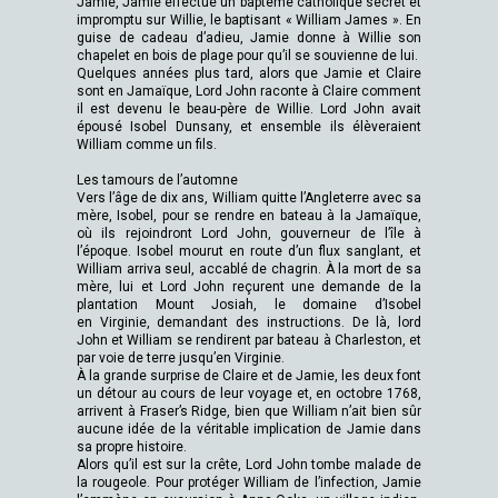
Jamie, Jamie effectue un baptême catholique secret et
impromptu sur Willie, le baptisant « William James ». En
guise de cadeau d’adieu, Jamie donne à Willie son
chapelet en bois de plage pour qu’il se souvienne de lui.
Quelques années plus tard, alors que Jamie et Claire
sont en Jamaïque, Lord John raconte à Claire comment
il est devenu le beau-père de Willie. Lord John avait
épousé Isobel Dunsany, et ensemble ils élèveraient
William comme un fils.
Les tamours de l’automne
Vers l’âge de dix ans, William quitte l’Angleterre avec sa
mère, Isobel, pour se rendre en bateau à la Jamaïque,
où ils rejoindront Lord John, gouverneur de l’île à
l’époque. Isobel mourut en route d’un flux sanglant, et
William arriva seul, accablé de chagrin. À la mort de sa
mère, lui et Lord John reçurent une demande de la
plantation Mount Josiah, le domaine d’Isobel
en Virginie, demandant des instructions. De là, lord
John et William se rendirent par bateau à Charleston, et
par voie de terre jusqu’en Virginie.
À la grande surprise de Claire et de Jamie, les deux font
un détour au cours de leur voyage et, en octobre 1768,
arrivent à Fraser’s Ridge, bien que William n’ait bien sûr
aucune idée de la véritable implication de Jamie dans
sa propre histoire.
Alors qu’il est sur la crête, Lord John tombe malade de
la rougeole. Pour protéger William de l’infection, Jamie