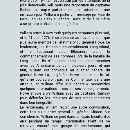
Richardson. William est distrait par les attentions de la
jolie demoiselle Bell, mais une proposition du capitaine
Richardson capte parfaitement son attention : une
invitation pour William à porter un message par voie de
terre jusqu’à Halifax au général Howe, et de là peut-être
à se joindre à l’état-major du général.
William arrive à New York quelques semaines plus tard,
et le 21 août 1776, il se présente au travail en tant que
plus jeune membre de l’état-major du général Howe. Le
lendemain, les Britanniques envahissent Long Island,
et le lieutenant Lord Ellesmere prend le
commandement de ses hommes lors de la bataille de
Long Island. Ils s’engagent dans des escarmouches
avec les Américains pendant plusieurs jours, et une
nuit, William est convoqué au quartier général du
général Howe. Là, le général Howe insiste sur le fait
qu’ils ne poursuivront pas les Continentaux dans une
attaque, et William offre aux généraux rassemblés
quelques informations tirées de ses renseignements.
Howe envoie alors William avec un capitaine Ramsay
pour débriefer les résultats de ses renseignements
dans leur intégralité.
Le lendemain, William reçoit une autre convocation,
cette fois au quartier général du général Clinton. Sur
son chemin, William se perd dans un épais brouillard et
erre pendant un temps interminable avant de se
retrouver entouré d’un groupe de continentaux, qui