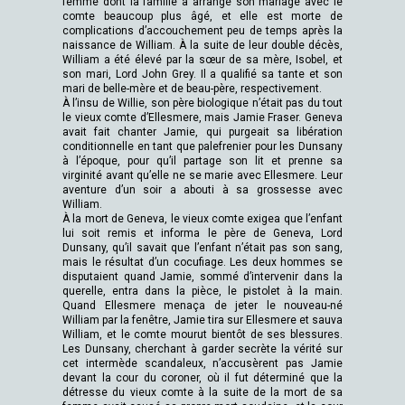
femme dont la famille a arrangé son mariage avec le
comte beaucoup plus âgé, et elle est morte de
complications d’accouchement peu de temps après la
naissance de William. À la suite de leur double décès,
William a été élevé par la sœur de sa mère, Isobel, et
son mari, Lord John Grey. Il a qualifié sa tante et son
mari de belle-mère et de beau-père, respectivement.
À l’insu de Willie, son père biologique n’était pas du tout
le vieux comte d’Ellesmere, mais Jamie Fraser. Geneva
avait fait chanter Jamie, qui purgeait sa libération
conditionnelle en tant que palefrenier pour les Dunsany
à l’époque, pour qu’il partage son lit et prenne sa
virginité avant qu’elle ne se marie avec Ellesmere. Leur
aventure d’un soir a abouti à sa grossesse avec
William.
À la mort de Geneva, le vieux comte exigea que l’enfant
lui soit remis et informa le père de Geneva, Lord
Dunsany, qu’il savait que l’enfant n’était pas son sang,
mais le résultat d’un cocufiage. Les deux hommes se
disputaient quand Jamie, sommé d’intervenir dans la
querelle, entra dans la pièce, le pistolet à la main.
Quand Ellesmere menaça de jeter le nouveau-né
William par la fenêtre, Jamie tira sur Ellesmere et sauva
William, et le comte mourut bientôt de ses blessures.
Les Dunsany, cherchant à garder secrète la vérité sur
cet intermède scandaleux, n’accusèrent pas Jamie
devant la cour du coroner, où il fut déterminé que la
détresse du vieux comte à la suite de la mort de sa