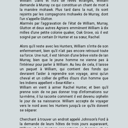
William. Dans et hors de rêves étranges, William
demande à Murray ce qui constitue un chant de mort à
la manière mohawk. Plus tard dans la nuit, ils sont
rejoints par les compagnons mohawks de Murray, dont
l’un s’appelle Glutton.
Alarmés par l’aggravation de l’état de William, Murray,
Glutton et deux autres Agniers emmènent William à dix
milles d’une petite colonie quaker, Oak Grove, où il est
soigné par un certain Dr Hunter et sa sœur, Rachel.
Alors qu’il reste avec les Hunters, William s’irrite de son
enfermement, bien qu’il n’ait pas encore retrouvé toute
sa force. Une nuit, il est témoin d’une brève visite de Ian
Murray, bien que le jeune homme ne vienne pas à
l’intérieur pour parler à William. Au lieu de cela, il laisse
un paquet à William, qui contient des fonds qui
devraient l’aider à reprendre son voyage, ainsi qu’un
cheval et un collier de griffes d’ours d’un homme que
les Indiens appellent « Bear-Killer ».
William en vient à aimer Rachel Hunter, et bien qu’il
prenne soin de ne pas donner trop d’informations sur
lui-même, il lui raconte comment il est devenu orphelin
le jour de sa naissance. William accepte de voyager
vers le nord avec les Hunters jusqu’à ce qu’ils doivent
se séparer.
Cherchant à trouver un endroit appelé Johnson’s Ford à
la demande de leurs hôtes de trois jours auparavant,