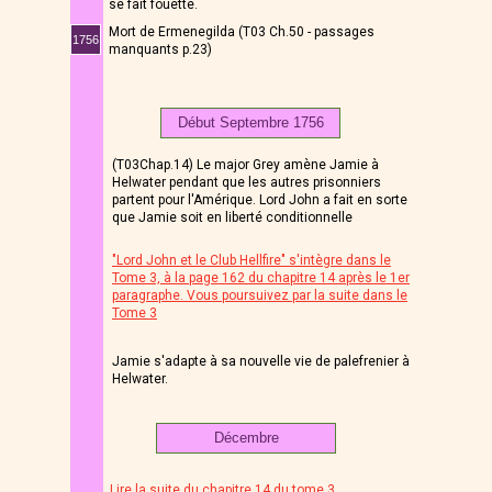
se fait fouetté.
Mort de Ermenegilda (T03 Ch.50 - passages
1756
manquants p.23)
Début Septembre 1756
(T03Chap.14) Le major Grey amène Jamie à
Helwater pendant que les autres prisonniers
partent pour l'Amérique. Lord John a fait en sorte
que Jamie soit en liberté conditionnelle
"Lord John et le Club Hellfire" s'intègre dans le
Tome 3, à la page 162 du chapitre 14 après le 1er
paragraphe. Vous poursuivez par la suite dans le
Tome 3
Jamie s'adapte à sa nouvelle vie de palefrenier à
Helwater.
Décembre
Lire la suite du chapitre 14 du tome 3