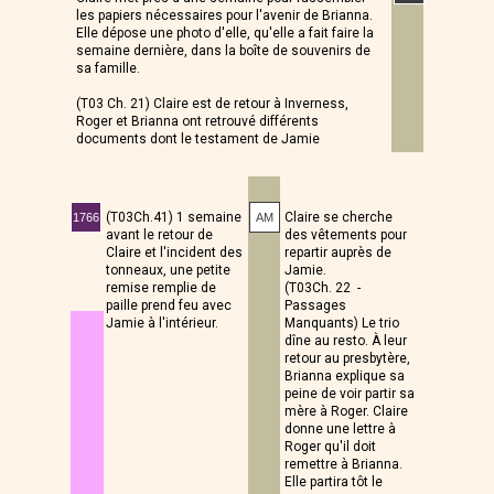
les papiers nécessaires pour l'avenir de Brianna.
Elle dépose une photo d'elle, qu'elle a fait faire la
semaine dernière, dans la boîte de souvenirs de
sa famille.
(T03 Ch. 21) Claire est de retour à Inverness,
Roger et Brianna ont retrouvé différents
documents dont le testament de Jamie
Claire se cherche
(T03Ch.41) 1 semaine
1766
AM
des vêtements pour
avant le retour de
repartir auprès de
Claire et l'incident des
Jamie.
tonneaux, une petite
(T03Ch. 22 -
remise remplie de
Passages
paille prend feu avec
Manquants) Le trio
Jamie à l'intérieur.
dîne au resto. À leur
retour au presbytère,
Brianna explique sa
peine de voir partir sa
mère à Roger. Claire
donne une lettre à
Roger qu'il doit
remettre à Brianna.
Elle partira tôt le