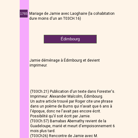
Mariage de Jamie avec Laoghaire (la cohabitation
1765
dure moins d'un an T03CH.16)
Édimbourg
Jamie déménage à Édimbourg et devient
imprimeur.
1967
(T03Ch.21) Publication d'un texte dans Forester's.
Imprimeur: Alexander Malcolm, Édimbourg.
Un autre article trouvé par Roger cite une phrase
dans un poème de Burns qui n'avait que 6 ans à
l'époque, donc ne l'avait pas encore écrit.
Possibilité qu'il soit écrit par Jamie.
(T03Ch.57) Barnabas Abernathy revient de la
Guadeloupe, marié et meurt d'empoisonnement 6
mois plus tard.
(T03Ch26) Rencontre de Jamie avec M.