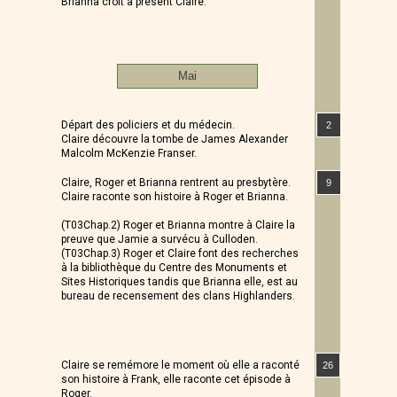
Brianna croit à présent Claire.
Mai
Départ des policiers et du médecin.
2
Claire découvre la tombe de James Alexander
Malcolm McKenzie Franser.
Claire, Roger et Brianna rentrent au presbytère.
9
Claire raconte son histoire à Roger et Brianna.
(T03Chap.2) Roger et Brianna montre à Claire la
preuve que Jamie a survécu à Culloden.
(T03Chap.3) Roger et Claire font des recherches
à la bibliothèque du Centre des Monuments et
Sites Historiques tandis que Brianna elle, est au
bureau de recensement des clans Highlanders.
Claire se remémore le moment où elle a raconté
26
son histoire à Frank, elle raconte cet épisode à
Roger.