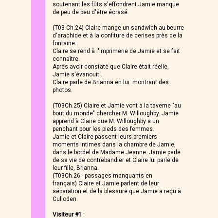
soutenant les fûts s'effondrent Jamie manque
de peu de peu d'être écrasé.
(T03 Ch.24) Claire mange un sandwich au beurre
d'arachide et à la confiture de cerises près de la
fontaine.
Claire se rend à l'imprimerie de Jamie et se fait
connaître.
Après avoir constaté que Claire était réelle,
Jamie s'évanouit .
Claire parle de Brianna en lui montrant des
photos.
(T03Ch.25) Claire et Jamie vont à la taverne "au
bout du monde" chercher M. Willoughby. Jamie
apprend à Claire que M. Willoughby a un
penchant pour les pieds des femmes.
Jamie et Claire passent leurs premiers
moments intimes dans la chambre de Jamie,
dans le bordel de Madame Jeanne. Jamie parle
de sa vie de contrebandier et Claire lui parle de
leur fille, Brianna.
(T03Ch.26 - passages manquants en
français) Claire et Jamie parlent de leur
séparation et de la blessure que Jamie a reçu à
Culloden.
Visiteur #1
: