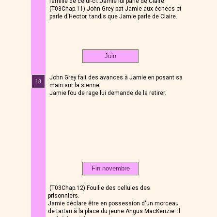
famille de celui-ci. Jamie lui parle de Claire.
(T03Chap.11) John Grey bat Jamie aux échecs et
parle d'Hector, tandis que Jamie parle de Claire.
Juin
John Grey fait des avances à Jamie en posant sa
18
main sur la sienne.
Jamie fou de rage lui demande de la retirer.
Fin novembre
(T03Chap.12) Fouille des cellules des
prisonniers.
Jamie déclare être en possession d'un morceau
de tartan à la place du jeune Angus MacKenzie. Il