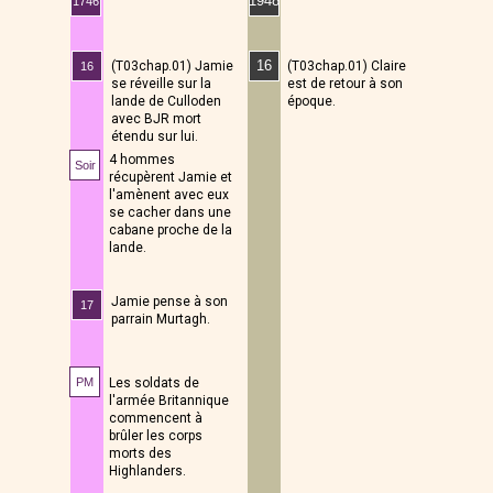
1948
1746
16
(T03chap.01) Claire
(T03chap.01) Jamie
16
est de retour à son
se réveille sur la
époque.
lande de Culloden
avec BJR mort
étendu sur lui.
4 hommes
Soir
16
récupèrent Jamie et
l'amènent avec eux
se cacher dans une
cabane proche de la
lande.
Jamie pense à son
17
parrain Murtagh.
Les soldats de
PM
l'armée Britannique
commencent à
brûler les corps
morts des
Highlanders.