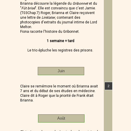
Brianna découvre la légende du
Gribonnet
et du
"
Fût brisé
". Elle est convaincu que c'est Jamie.
(T03Chap.7) Roger, Brianna et Claire reçoivent
une lettre de
Linklater
, contenant des
photocopies d'extraits du journal intime de Lord
Melton.
Fiona raconte l'histoire du Gribonnet.
1 semaine + tard
Le trio épluche les registres des prisons.
Juin
Claire se remémore le moment où Brianna avait
2
7 ans et du début de ses études en médecine.
Claire dit à Roger que la priorité de Frank était
Brianna.
Août