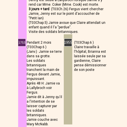
Jenny est seule à Lallybroch lorsque Jamie s'y
rend car Mme. Coker (Mme. Cook) est morte.
3 jours + tard
(T03Ch.26) Fergus vient chercher
Jamie, Jenny est sur le point d'accoucher de
"Petit Ian)
(T03Chap.5) Jamie avoue que Claire attendait un
enfant quand il l'a "perdue".
Visite des soldats britanniques.
1955
(T03Chap.6 )
Pendant 2 mois
1753
Claire travaille à
(T03Chap.6 )
l'hôpital, Brianna est
(Janv.) Jamie se terre
laissée seule par sa
dans sa grotte.
gardienne, Claire
Les soldats
pense démissionner
britanniques
de son poste
tranchent la main de
Fergus devant Jamie,
impuissant.
Après 48 H: Jamie va
à Lallybroch voir
Fergus.
Jamie dit à Jenny qu'il
a l'intention de se
laisser capturer par
les soldats
britanniques.
Jamie couche avec
Mary McNabb.