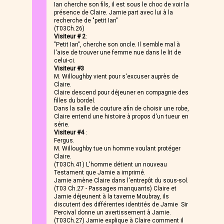
Ian cherche son fils, il est sous le choc de voir la
présence de Claire. Jamie part avec lui à la
recherche de "petit Ian"
(T03Ch.26)
Visiteur # 2
:
"Petit Ian", cherche son oncle. Il semble mal à
l'aise de trouver une femme nue dans le lit de
celui-ci.
Visiteur #3
M. Willoughby vient pour s'excuser auprès de
Claire.
Claire descend pour déjeuner en compagnie des
filles du bordel.
Dans la salle de couture afin de choisir une robe,
Claire entend une histoire à propos d'un tueur en
série.
Visiteur #4
:
Fergus.
M. Willoughby tue un homme voulant protéger
Claire.
(T03Ch.41) L'homme détient un nouveau
Testament que Jamie a imprimé.
Jamie amène Claire dans l'entrepôt du sous-sol.
(T03 Ch.27 - Passages manquants) Claire et
Jamie déjeunent à la taverne Moubray, ils
discutent des différentes identités de Jamie Sir
Percival donne un avertissement à Jamie.
(T03Ch.27) Jamie explique à Claire comment il