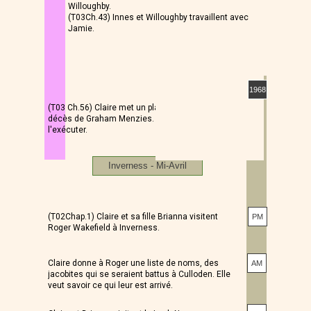
Willoughby.
(T03Ch.43) Innes et Willoughby travaillent avec
Jamie.
1968
(T03 Ch.56) Claire met un plan au point pour le
décès de Graham Menzies. Elle est incapable de
l'exécuter.
Inverness - Mi-Avril
(T02Chap.1) Claire et sa fille Brianna visitent
PM
Roger Wakefield à Inverness.
Claire donne à Roger une liste de noms, des
AM
jacobites qui se seraient battus à Culloden. Elle
veut savoir ce qui leur est arrivé.