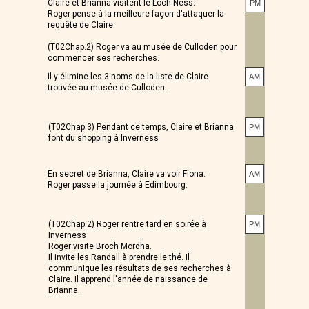
Claire et Brianna visitent le Loch Ness.
PM
Roger pense à la meilleure façon d'attaquer la
requête de Claire.
(T02Chap.2) Roger va au musée de Culloden pour
commencer ses recherches.
Il y élimine les 3 noms de la liste de Claire
AM
trouvée au musée de Culloden.
(T02Chap.3) Pendant ce temps, Claire et Brianna
PM
font du shopping à Inverness
En secret de Brianna, Claire va voir Fiona.
AM
Roger passe la journée à Edimbourg.
(T02Chap.2) Roger rentre tard en soirée à
PM
Inverness
Roger visite Broch Mordha.
Il invite les Randall à prendre le thé. Il
communique les résultats de ses recherches à
Claire. Il apprend l'année de naissance de
Brianna.