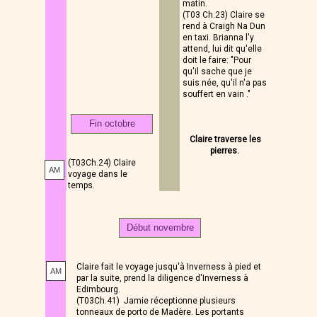
matin.
(T03 Ch.23) Claire se
rend à Craigh Na Dun
en taxi. Brianna l'y
attend, lui dit qu'elle
doit le faire: "Pour
qu'il sache que je
suis née, qu'il n'a pas
souffert en vain ."
Fin octobre
Claire traverse les
pierres.
(T03Ch.24) Claire
AM
voyage dans le
temps.
Début novembre
Claire fait le voyage jusqu'à Inverness à pied et
AM
par la suite, prend la diligence d'Inverness à
Edimbourg.
(T03Ch.41) Jamie réceptionne plusieurs
tonneaux de porto de Madère. Les portants