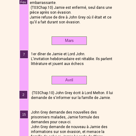
Fev.
embarrassante.
(T03Chap.10) Jamie est enfermé, seul dans une
pièce après son évasion.
Jamie refuse de dire à John Grey où il était et ce
qu'il a fait durant son évasion.
Mars
1er dîner de Jamie et Lord John.
7
L'invitation hebdomadaire est rétablie. Ils parlent
littérature et jouent aux échecs
Avril
(T03Chap.10) John Grey écrit à Lord Melton. Il lui
2
demande de s'informer sur la famille de Jamie.
John Grey demande des nouvelles des
15
prisonniers malades, Jamie formule des
demandes pour ceux-ci.
John Grey demande de nouveau à Jamie des
informations sur son évasion, et menace la