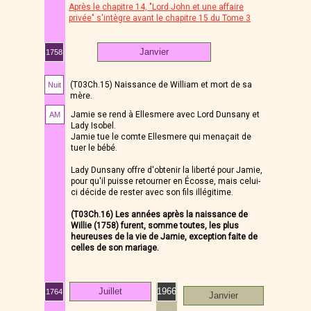
Après le chapitre 14, "Lord John et une affaire
privée" s'intègre avant le chapitre 15 du Tome 3
Janvier
1758
(T03Ch.15) Naissance de William et mort de sa
Nuit
mère.
Jamie se rend à Ellesmere avec Lord Dunsany et
AM
Lady Isobel.
Jamie tue le comte Ellesmere qui menaçait de
tuer le bébé.
Lady Dunsany offre d'obtenir la liberté pour Jamie,
pour qu'il puisse retourner en Écosse, mais celui-
ci décide de rester avec son fils illégitime.
(T03Ch.16) Les années après la naissance de
Willie (1758) furent, somme toutes, les plus
heureuses de la vie de Jamie, exception faite de
celles de son mariage.
Juillet
1966
1764
Janvier