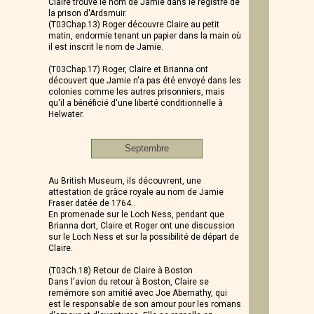
Claire trouve le nom de Jamie dans le registre de
la prison d'Ardsmuir.
(T03Chap.13) Roger découvre Claire au petit
matin, endormie tenant un papier dans la main où
il est inscrit le nom de Jamie.
(T03Chap.17) Roger, Claire et Brianna ont
découvert que Jamie n'a pas été envoyé dans les
colonies comme les autres prisonniers, mais
qu'il a bénéficié d'une liberté conditionnelle à
Helwater.
Septembre
Au British Museum, ils découvrent, une
attestation de grâce royale au nom de Jamie
Fraser datée de 1764..
En promenade sur le Loch Ness, pendant que
Brianna dort, Claire et Roger ont une discussion
sur le Loch Ness et sur la possibilité de départ de
Claire.
(T03Ch.18) Retour de Claire à Boston
Dans l'avion du retour à Boston, Claire se
remémore son amitié avec Joe Abernathy, qui
est le responsable de son amour pour les romans