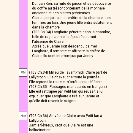
Duncan Kerr, sa fuite de prison et sa découverte
du coffre au trésor contenant de la monnaie
ancienne et des pierres précieuses.
Claire aperçoit par la fenêtre de la chambre, des
femmes au loin. Une jeune fille entra subitement
dans la chambre.
(T03 Ch.34) Laoghaire pénètre dans la chambre,
folle de rage. Jamie l'a épousée durant
l'absence de Claire.
Après que Jamie soit descendu calmer
Laoghaire, il remonte et affronte la colère de
Claire. Ils sont interrompus par Jenny.
(T03 Ch.34) Milieu de l'avant-midi: Claire part de
PM
Lallybroch. Elle chevauche toute la journée.
Elle reprend la route et s'arrête pour réfléchir.
(T03 Ch.35 - Passages manquants en français)
Elle est rattrapée par Petit Ian qui réussit à lui
expliquer que Laoghaire a tiré sur Jamie et
qu'elle doit revenir le soigner.
(T03 Ch.36) Arrivée de Claire avec Petit Ian à
Nuit
Lallybroch.
Jamie fiévreux, croit que Claire est une
hallucination .