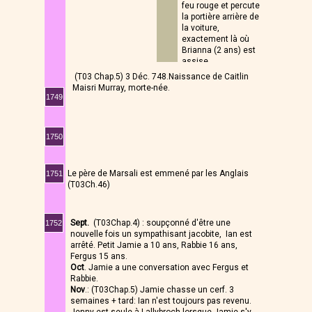
feu rouge et percute
la portière arrière de
la voiture,
exactement là où
Brianna (2 ans) est
assise
(T03 Chap.5) 3 Déc. 748.Naissance de Caitlin
Maisri Murray, morte-née.
1749
1750
Le père de Marsali est emmené par les Anglais
1751
(T03Ch.46)
Sept.
(T03Chap.4) : soupçonné d'être une
1752
nouvelle fois un sympathisant jacobite, Ian est
arrêté. Petit Jamie a 10 ans, Rabbie 16 ans,
Fergus 15 ans.
Oct
. Jamie a une conversation avec Fergus et
Rabbie.
Nov
.: (T03Chap.5) Jamie chasse un cerf. 3
semaines + tard: Ian n'est toujours pas revenu.