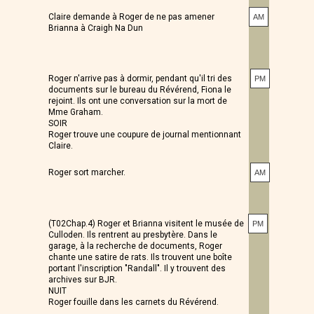
Claire demande à Roger de ne pas amener
AM
Brianna à Craigh Na Dun
Roger n'arrive pas à dormir, pendant qu'il tri des
PM
documents sur le bureau du Révérend, Fiona le
rejoint. Ils ont une conversation sur la mort de
Mme Graham.
SOIR
Roger trouve une coupure de journal mentionnant
Claire.
Roger sort marcher.
AM
(T02Chap.4) Roger et Brianna visitent le musée de
PM
Culloden. Ils rentrent au presbytère. Dans le
garage, à la recherche de documents, Roger
chante une satire de rats. Ils trouvent une boîte
portant l'inscription "Randall". Il y trouvent des
archives sur BJR.
NUIT
Roger fouille dans les carnets du Révérend.