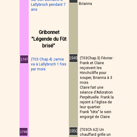
Brianna
Lallybroch pendant 7
ans.
Gribonnet
"Légende du Fût
brisé"
1949
(T03Chap.3) Février :
(T03 Chap.4) Jamie
1747
Frank et Claire
va à Lallybroch 1 fois
reçoivent les
par mois.
Hinchcliffe pour
souper, Brianna à 3
mois.
Claire fait une
séance d'Adoration
Perpétuelle. Frank la
rejoint à l'église de
leur quartier.
Frank "tète" le sein
engorgé de Claire.
(T03Ch.62) Un
1950
1748
chauffard grille un