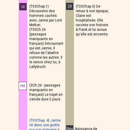
18
(T03Chap.1)
(T03Chap.3) De
18
Découverte des
retour à son époque,
hommes cachés
Claire est
avec Jamie par Lord
hospitalisée. Elle
Melton.
raconte son histoire
(T03Ch.26
à Frank et lui avoue
(passages
qu'elle est enceinte.
manquants en
français) Découvrant
qui est Jamie, il
refuse de l'abattre
comme les autres. Il
le renvoi chez lui, à
Lallybroch.
(3Ch.26 - passages
PM
manquants en
français) Le trajet en
cariole dure 2 jours.
(T03Chap. 4) Jamie
vit dans une grotte
Nov
Naissance de
sur son domaine à