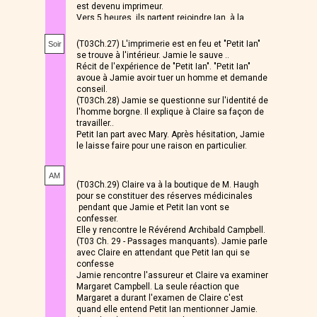
est devenu imprimeur.
Vers 5 heures, ils partent rejoindre Ian, à la
recherche de son fils.
(T03Ch.27) L'imprimerie est en feu et "Petit Ian"
Soir
se trouve à l'intérieur. Jamie le sauve ..
Récit de l'expérience de "Petit Ian". "Petit Ian"
avoue à Jamie avoir tuer un homme et demande
conseil.
(T03Ch.28) Jamie se questionne sur l'identité de
l'homme borgne. Il explique à Claire sa façon de
travailler..
Petit Ian part avec Mary. Après hésitation, Jamie
le laisse faire pour une raison en particulier.
AM
(T03Ch.29) Claire va à la boutique de M. Haugh
pour se constituer des réserves médicinales
pendant que Jamie et Petit Ian vont se
confesser.
Elle y rencontre le Révérend Archibald Campbell.
(T03 Ch. 29 - Passages manquants). Jamie parle
avec Claire en attendant que Petit Ian qui se
confesse
Jamie rencontre l'assureur et Claire va examiner
Margaret Campbell. La seule réaction que
Margaret a durant l'examen de Claire c'est
quand elle entend Petit Ian mentionner Jamie.