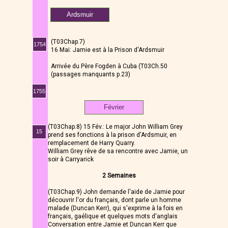
Ardsmuir
(T03Chap.7)
1754
16 Mai: Jamie est à la Prison d'Ardsmuir
Arrivée du Père Fogden à Cuba (T03Ch.50
(passages manquants p.23)
1755
Février
(T03Chap.8) 15 Fév.: Le major John William Grey
15
prend ses fonctions à la prison d'Ardsmuir, en
remplacement de Harry Quarry.
William Grey rêve de sa rencontre avec Jamie, un
soir à Carryarick
2 Semaines
(T03Chap.9) John demande l'aide de Jamie pour
découvrir l'or du français, dont parle un homme
malade (Duncan Kerr), qui s'exprime à la fois en
français, gaélique et quelques mots d'anglais
Conversation entre Jamie et Duncan Kerr que