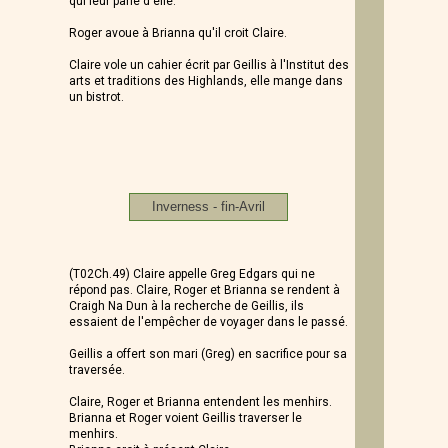
qui leur parle d'elle.
Roger avoue à Brianna qu'il croit Claire.
Claire vole un cahier écrit par Geillis à l'Institut des
arts et traditions des Highlands, elle mange dans
un bistrot.
Inverness - fin-Avril
(T02Ch.49) Claire appelle Greg Edgars qui ne
répond pas. Claire, Roger et Brianna se rendent à
Craigh Na Dun à la recherche de Geillis, ils
essaient de l'empêcher de voyager dans le passé.
Geillis a offert son mari (Greg) en sacrifice pour sa
traversée.
Claire, Roger et Brianna entendent les menhirs.
Brianna et Roger voient Geillis traverser le
menhirs.