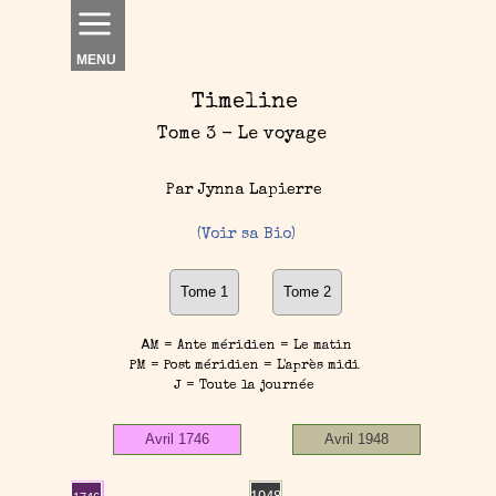
MENU
Timeline
Tome 3 - Le voyage
Par Jynna Lapierre
(Voir sa Bio)
Tome 1
Tome 2
A
M = Ante méridien = Le matin
PM = Post méridien = L'après midi
J = Toute la journée
Avril 1746
Avril 1948