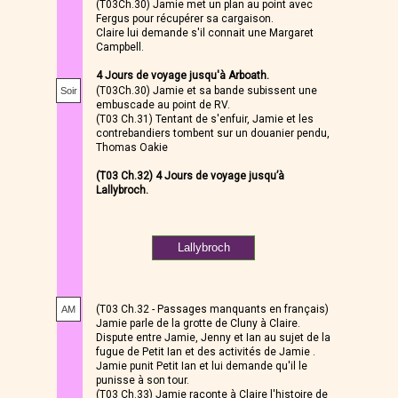
(T03Ch.30) Jamie met un plan au point avec
Fergus pour récupérer sa cargaison.
Claire lui demande s'il connait une Margaret
Campbell.
4 Jours de voyage jusqu'à Arboath.
(T03Ch.30) Jamie et sa bande subissent une
Soir
embuscade au point de RV.
(T03 Ch.31) Tentant de s'enfuir, Jamie et les
contrebandiers tombent sur un douanier pendu,
Thomas Oakie
(T03 Ch.32) 4 Jours de voyage jusqu’à
Lallybroch.
Lallybroch
(T03 Ch.32 - Passages manquants en français)
AM
Jamie parle de la grotte de Cluny à Claire.
Dispute entre Jamie, Jenny et Ian au sujet de la
fugue de Petit Ian et des activités de Jamie .
Jamie punit Petit Ian et lui demande qu'il le
punisse à son tour.
(T03 Ch.33) Jamie raconte à Claire l'histoire de