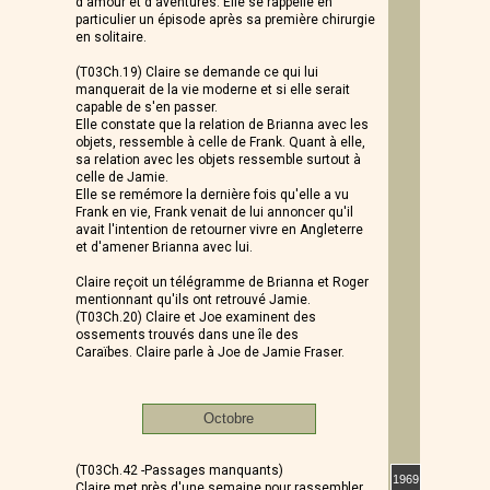
d'amour et d'aventures. Elle se rappelle en
particulier un épisode après sa première chirurgie
en solitaire.
(T03Ch.19) Claire se demande ce qui lui
manquerait de la vie moderne et si elle serait
capable de s'en passer.
Elle constate que la relation de Brianna avec les
objets, ressemble à celle de Frank. Quant à elle,
sa relation avec les objets ressemble surtout à
celle de Jamie.
Elle se remémore la dernière fois qu'elle a vu
Frank en vie, Frank venait de lui annoncer qu'il
avait l'intention de retourner vivre en Angleterre
et d'amener Brianna avec lui.
Claire reçoit un télégramme de Brianna et Roger
mentionnant qu'ils ont retrouvé Jamie.
(T03Ch.20) Claire et Joe examinent des
ossements trouvés dans une île des
Caraïbes. Claire parle à Joe de Jamie Fraser.
Octobre
(T03Ch.42 -Passages manquants)
1969
5
Claire met près d'une semaine pour rassembler