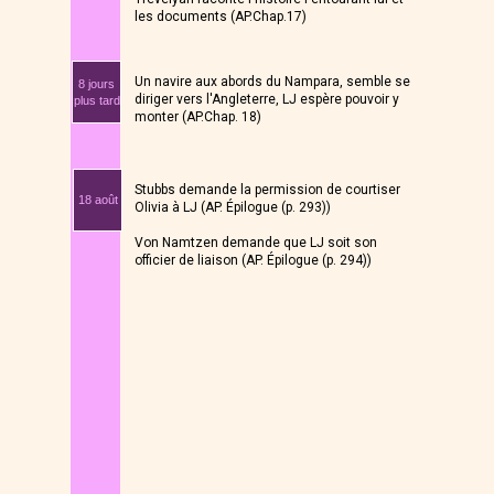
les documents (AP.Chap.17)
Un navire aux abords du Nampara, semble se
8 jours
diriger vers l'Angleterre, LJ espère pouvoir y
plus tard
monter (AP.Chap. 18)
Stubbs demande la permission de courtiser
18 août
Olivia à LJ (AP. Épilogue (p. 293))
Von Namtzen demande que LJ soit son
officier de liaison (AP. Épilogue (p. 294))