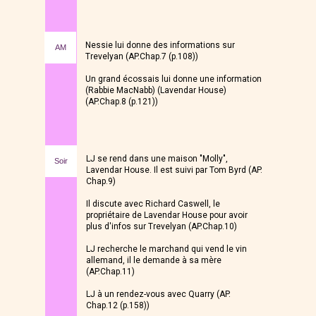
Nessie lui donne des informations sur
AM
Trevelyan (AP.Chap.7 (p.108))
Un grand écossais lui donne une information
(Rabbie MacNabb) (Lavendar House)
(AP.Chap.8 (p.121))
LJ se rend dans une maison "Molly",
Soir
Lavendar House. Il est suivi par Tom Byrd (AP.
Chap.9)
Il discute avec Richard Caswell, le
propriétaire de Lavendar House pour avoir
plus d'infos sur Trevelyan (AP.Chap.10)
LJ recherche le marchand qui vend le vin
allemand, il le demande à sa mère
(AP.Chap.11)
LJ à un rendez-vous avec Quarry (AP.
Chap.12 (p.158))