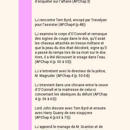
d'enquêter sur l'affaire (AP.Chap.3)
LJ rencontre Tom Byrd, envoyé par Trevelyan
pour l'assister (AP.Chap4 (p.48))
LJ examine le corps d'O'Connell et remarque
des signes de coups dans le dos, qu'il avait
les cheveux attachés en tresse militaire et
que la peau du dos était décoloré, signe qu'il
a passé du temps lors de sa mort sur le dos.
Hors, il a été découvert le visage dans l'eau.
(AP.Chap.4 (p. 50 à 53))
LJ s'entretient avec le directeur de la police,
M. Magruder. (AP.Chap.4 (p. 53-54))
LJ intervient dans une chicane entre la veuve
d'O'Connell et la maitresse de celui-ci
concernant les obsèques du défunt (AP.Chap
4 (p. 56 à 63))
Lord John discute avec Tom Byrd et ensuite
avec Harry Quarry de ses soupçons
(AP.Chap.4 (p.63 à 73))
LJ apprend le mariage de M. Scanlon et de