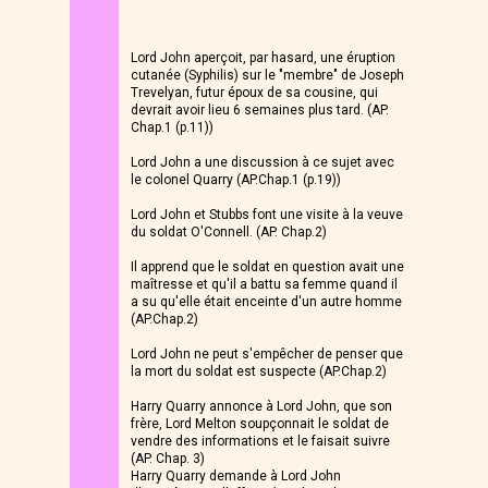
Lord John aperçoit, par hasard, une éruption
cutanée (Syphilis) sur le "membre" de Joseph
Trevelyan, futur époux de sa cousine, qui
devrait avoir lieu 6 semaines plus tard. (AP.
Chap.1 (p.11))
Lord John a une discussion à ce sujet avec
le colonel Quarry (AP.Chap.1 (p.19))
Lord John et Stubbs font une visite à la veuve
du soldat O'Connell. (AP. Chap.2)
Il apprend que le soldat en question avait une
maîtresse et qu'il a battu sa femme quand il
a su qu'elle était enceinte d'un autre homme
(AP.Chap.2)
Lord John ne peut s'empêcher de penser que
la mort du soldat est suspecte (AP.Chap.2)
Harry Quarry annonce à Lord John, que son
frère, Lord Melton soupçonnait le soldat de
vendre des informations et le faisait suivre
(AP. Chap. 3)
Harry Quarry demande à Lord John