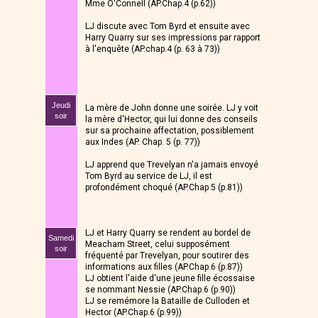
Mme O'Connell (AP.Chap.4 (p.62))
LJ discute avec Tom Byrd et ensuite avec
Harry Quarry sur ses impressions par rapport
à l'enquête (AP.chap.4 (p. 63 à 73))
Jeudi
La mère de John donne une soirée. LJ y voit
soir
la mère d'Hector, qui lui donne des conseils
sur sa prochaine affectation, possiblement
aux Indes (AP. Chap. 5 (p. 77))
LJ apprend que Trevelyan n'a jamais envoyé
Tom Byrd au service de LJ, il est
profondément choqué (AP.Chap 5 (p.81))
LJ et Harry Quarry se rendent au bordel de
Samedi
Meacham Street, celui supposément
soir
fréquenté par Trevelyan, pour soutirer des
informations aux filles (AP.Chap.6 (p.87))
LJ obtient l'aide d'une jeune fille écossaise
se nommant Nessie (AP.Chap.6 (p.90))
LJ se remémore la Bataille de Culloden et
Hector (AP.Chap.6 (p.99))