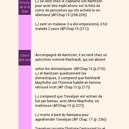
LJ se rend chez le capitaine von Namtzen
Proche
pour avoir des explications sur la liste de
de la St
noms de personnes qui ont acheté le vin
Jean
allemand (AP.Chap.15 (208-209))
LJ sent un malaise. Il a été empoisonné, il fut
malade 2 jours (AP.Chap.15 (211))
Accompagné de Namtzen, il se rend chez un
2 jours
autrichien nommé Reinhardt, qui est absent
plus tard
selon les domestiques. (AP.Chap.15 (p.215))
LJ et Namtzen questionnent les
domestiques, il comprend que Reinhardt
Mayrhofer est l'homme habillé en femme
retrouvé mort (AP. Chap.15 (p.217))
LJ comprend que Trevelyan est entrain de
fuir par bateau, avec Mme Mayrhofer, sa
maîtresse (AP.Chap.15 (p.227))
LJ monte à bord du Nampara pour
appréhender Trevelyan (AP. Chap. 17 (p. 236))
Trevelyan raconte l'histoire l'entourant lui et