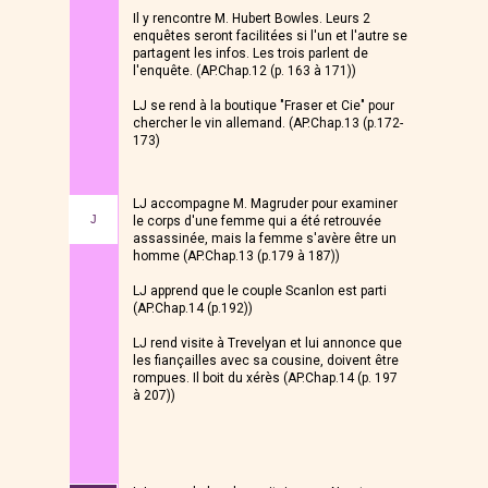
Il y rencontre M. Hubert Bowles. Leurs 2
enquêtes seront facilitées si l'un et l'autre se
partagent les infos. Les trois parlent de
l'enquête. (AP.Chap.12 (p. 163 à 171))
LJ se rend à la boutique "Fraser et Cie" pour
chercher le vin allemand. (AP.Chap.13 (p.172-
173)
LJ accompagne M. Magruder pour examiner
J
le corps d'une femme qui a été retrouvée
assassinée, mais la femme s'avère être un
homme (AP.Chap.13 (p.179 à 187))
LJ apprend que le couple Scanlon est parti
(AP.Chap.14 (p.192))
LJ rend visite à Trevelyan et lui annonce que
les fiançailles avec sa cousine, doivent être
rompues. Il boit du xérès (AP.Chap.14 (p. 197
à 207))