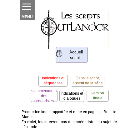
MENU
Accueil
script
Indications et
Dans le script,
séquences
absent de la série
Dans la
Commentaires
version
Indications et
des
finale
dialogues
scénaristes
uniquement
Production finale rapportée et mise en page par Brigitte
Blanc
En violet, les interventions des scénaristes au sujet de
l'épisode.