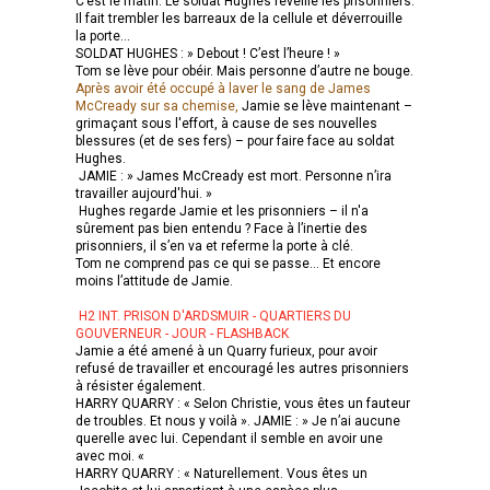
C’est le matin. Le soldat Hughes réveille les prisonniers.
Il fait trembler les barreaux de la cellule et déverrouille
la porte...
SOLDAT HUGHES : » Debout ! C’est l’heure ! »
Tom se lève pour obéir. Mais personne d’autre ne bouge.
Après avoir été occupé à laver le sang de James
McCready sur sa chemise,
Jamie se lève maintenant –
grimaçant sous l'effort, à cause de ses nouvelles
blessures (et de ses fers) – pour faire face au soldat
Hughes.
JAMIE : » James McCready est mort. Personne n’ira
travailler aujourd'hui. »
Hughes regarde Jamie et les prisonniers – il n'a
sûrement pas bien entendu ? Face à l’inertie des
prisonniers, il s’en va et referme la porte à clé.
Tom ne comprend pas ce qui se passe… Et encore
moins l’attitude de Jamie.
H2 INT. PRISON D'ARDSMUIR - QUARTIERS DU
GOUVERNEUR - JOUR - FLASHBACK
Jamie a été amené à un Quarry furieux, pour avoir
refusé de travailler et encouragé les autres prisonniers
à résister également.
HARRY QUARRY : « Selon Christie, vous êtes un fauteur
de troubles. Et nous y voilà ». JAMIE : » Je n’ai aucune
querelle avec lui. Cependant il semble en avoir une
avec moi. «
HARRY QUARRY : « Naturellement. Vous êtes un