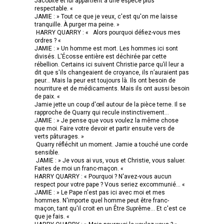
Jacobite et lui appartient à une espèce plus
respectable. «
JAMIE : » Tout ce que je veux, c'est qu'on me laisse
tranquille. À purger ma peine. »
HARRY QUARRY : « Alors pourquoi défiez-vous mes
ordres ? «
JAMIE : » Un homme est mort. Les hommes ici sont
divisés. L'Écosse entière est déchirée par cette
rébellion. Certains ici suivent Christie parce qu’il leur a
dit que s'ils changeaient de croyance, ils n’auraient pas
peur... Mais la peur est toujours là. Ils ont besoin de
nourriture et de médicaments. Mais ils ont aussi besoin
de paix. «
Jamie jette un coup d'œil autour de la pièce terne. Il se
rapproche de Quarry qui recule instinctivement…
JAMIE : » Je pense que vous voulez la même chose
que moi. Faire votre devoir et partir ensuite vers de
verts pâturages. »
Quarry réfléchit un moment. Jamie a touché une corde
sensible.
JAMIE : » Je vous ai vus, vous et Christie, vous saluer.
Faites de moi un franc-maçon. «
HARRY QUARRY : « Pourquoi ? N'avez-vous aucun
respect pour votre pape ? Vous seriez excommunié... «
JAMIE : » Le Pape n'est pas ici avec moi et mes
hommes. N'importe quel homme peut être franc-
maçon, tant qu'il croit en un Être Suprême... Et c'est ce
que je fais. «