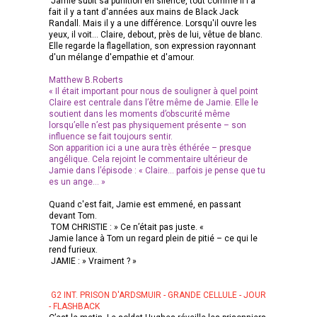
Jamie subit sa punition en silence, tout comme il l'a
fait il y a tant d'années aux mains de Black Jack
Randall. Mais il y a une différence. Lorsqu'il ouvre les
yeux, il voit... Claire, debout, près de lui, vêtue de blanc.
Elle regarde la flagellation, son expression rayonnant
d'un mélange d'empathie et d'amour.
Matthew B.Roberts
« Il était important pour nous de souligner à quel point
Claire est centrale dans l’être même de Jamie. Elle le
soutient dans les moments d’obscurité même
lorsqu’elle n’est pas physiquement présente – son
influence se fait toujours sentir.
Son apparition ici a une aura très éthérée – presque
angélique. Cela rejoint le commentaire ultérieur de
Jamie dans l’épisode : « Claire… parfois je pense que tu
es un ange… »
Quand c'est fait, Jamie est emmené, en passant
devant Tom.
TOM CHRISTIE : » Ce n’était pas juste. «
Jamie lance à Tom un regard plein de pitié – ce qui le
rend furieux.
JAMIE : » Vraiment ? »
G2 INT. PRISON D'ARDSMUIR - GRANDE CELLULE - JOUR
- FLASHBACK