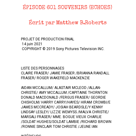
ÉPISODE 601 SOUVENIRS (ECHOES)
Écrit par Matthew B.Roberts
PROJET DE PRODUCTION FINAL
14 juin 2021
COPYRIGHT © 2019 Sony Pictures Television INC.
LISTE DES PERSONNAGES
CLAIRE FRASER/ JAMIE FRASER /BRIANNA RANDALL
FRASER/ ROGER WAKEFIELD MACKENZIE
AIDAN MCCALLUM/ ALASTAIR MCLEOD /ALLAN-
CHRISTIE/ AMY MCCALLUM /CAPITAINE THORNTON
DONALD MACDONALD /FERGUS FRASER/ GEORDIE
CHISHOLM/ HARRY CARRY/HAYES/ HIRAM CROMBI/E
JAMES MCCREADY/ JOSIAH BEARDSLE/Y KENNY
LINDSAY LESLEY/ LIZZIE WEMYSS /MALVA CHRISTIE/
MARSALI FRASER/ MME. BOGUE VIEUX CHARLIE
/SOLDAT HUGHES/SOLDAT LAMBIE /RICHARD BROWN
/RONNIE SINCLAIR TOM CHRISTIE /JEUNE IAN