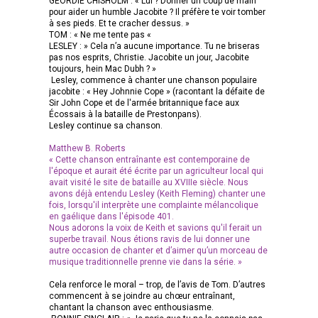
GEORDIE CHISHOLM : « Lui ? Donner un coup de main
pour aider un humble Jacobite ? Il préfère te voir tomber
à ses pieds. Et te cracher dessus. »
TOM : « Ne me tente pas «
LESLEY : » Cela n’a aucune importance. Tu ne briseras
pas nos esprits, Christie. Jacobite un jour, Jacobite
toujours, hein Mac Dubh ? »
Lesley, commence à chanter une chanson populaire
jacobite : « Hey Johnnie Cope » (racontant la défaite de
Sir John Cope et de l'armée britannique face aux
Écossais à la bataille de Prestonpans).
Lesley continue sa chanson.
Matthew B. Roberts
« Cette chanson entraînante est contemporaine de
l'époque et aurait été écrite par un agriculteur local qui
avait visité le site de bataille au XVIIIe siècle. Nous
avons déjà entendu Lesley (Keith Fleming) chanter une
fois, lorsqu'il interprète une complainte mélancolique
en gaélique dans l'épisode 401.
Nous adorons la voix de Keith et savions qu'il ferait un
superbe travail. Nous étions ravis de lui donner une
autre occasion de chanter et d’aimer qu’un morceau de
musique traditionnelle prenne vie dans la série. »
Cela renforce le moral – trop, de l’avis de Tom. D’autres
commencent à se joindre au chœur entraînant,
chantant la chanson avec enthousiasme.