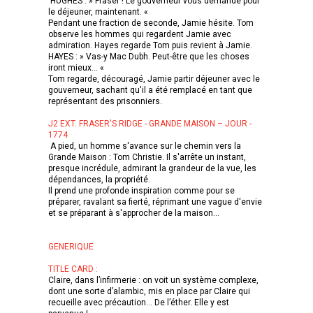
HUGHES : » Fraser ! Le gouverneur vous demande pour
le déjeuner, maintenant. «
Pendant une fraction de seconde, Jamie hésite. Tom
observe les hommes qui regardent Jamie avec
admiration. Hayes regarde Tom puis revient à Jamie.
HAYES : » Vas-y Mac Dubh. Peut-être que les choses
iront mieux... «
Tom regarde, découragé, Jamie partir déjeuner avec le
gouverneur, sachant qu'il a été remplacé en tant que
représentant des prisonniers.
J2 EXT. FRASER'S RIDGE - GRANDE MAISON – JOUR -
1774
A pied, un homme s'avance sur le chemin vers la
Grande Maison : Tom Christie. Il s'arrête un instant,
presque incrédule, admirant la grandeur de la vue, les
dépendances, la propriété.
Il prend une profonde inspiration comme pour se
préparer, ravalant sa fierté, réprimant une vague d'envie
et se préparant à s'approcher de la maison...
GENERIQUE
TITLE CARD :
Claire, dans l’infirmerie : on voit un système complexe,
dont une sorte d’alambic, mis en place par Claire qui
recueille avec précaution… De l’éther. Elle y est