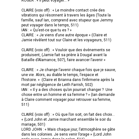
ROGER : « il peut voyager… »
CLAIRE (voix off) : « Le moindre contact crée des
vibrations qui résonnent à travers les âges (Toute la
famille, sauf Ian, comprend avec stupeur que Jemmy
peut voyager dans le temps, 511)
IAN : « Qu’est-ce que tu es ? »
CLAIRE : « Je viens d’une autre époque » (Claire et
Jamie révèlent tout sur Claire et les voyageurs, 511)
CLAIRE (voix off) : « Vouloir que des événements se
produisent, (Jamie fait sa prière à Dougal avant la
Bataille d’Alamance, 507), faire avancer l’avenir »
CLAIRE : « Je change l’avenir chaque fois que je sauve,
une vie. Alors, au diable le temps, l’espace et
l’histoire. » (Claire et Brianna dans l’infirmerie après la
mort par négligence de Leith Farrish, 502)
IAN : « Il y a des choses qu’on pourrait changer ? Une
chose entre un homme et sa femme ? » (Ian demande
à Claire comment voyager pour retrouver sa femme,
511)
CLAIRE (voix off) : » Où que l’on soit, on fait des choix…
« (Lord John et Jamie marchant ensemble le soir du
mariage, 501)
LORD JOHN : « Mais chaque jour, l’atmosphère se gâte
dans les colonies. Je sens venir l’orage » (Lord John