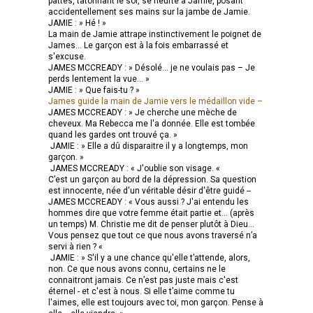
pattes, tâtonnant le sol, se heurte à Jamie, posant
accidentellement ses mains sur la jambe de Jamie.
JAMIE : » Hé ! »
La main de Jamie attrape instinctivement le poignet de
James... Le garçon est à la fois embarrassé et
s'excuse.
JAMES MCCREADY : » Désolé... je ne voulais pas – Je
perds lentement la vue... »
JAMIE : » Que fais-tu ? »
James guide la main de Jamie vers le médaillon vide –
JAMES MCCREADY : » Je cherche une mèche de
cheveux. Ma Rebecca me l'a donnée. Elle est tombée
quand les gardes ont trouvé ça. »
JAMIE : » Elle a dû disparaitre il y a longtemps, mon
garçon. »
JAMES MCCREADY : « J'oublie son visage. «
C’est un garçon au bord de la dépression. Sa question
est innocente, née d'un véritable désir d'être guidé --
JAMES MCCREADY : « Vous aussi ? J'ai entendu les
hommes dire que votre femme était partie et... (après
un temps) M. Christie me dit de penser plutôt à Dieu...
Vous pensez que tout ce que nous avons traversé n’a
servi à rien ? «
JAMIE : » S'il y a une chance qu'elle t’attende, alors,
non. Ce que nous avons connu, certains ne le
connaitront jamais. Ce n’est pas juste mais c'est
éternel - et c'est à nous. Si elle t’aime comme tu
l'aimes, elle est toujours avec toi, mon garçon. Pense à