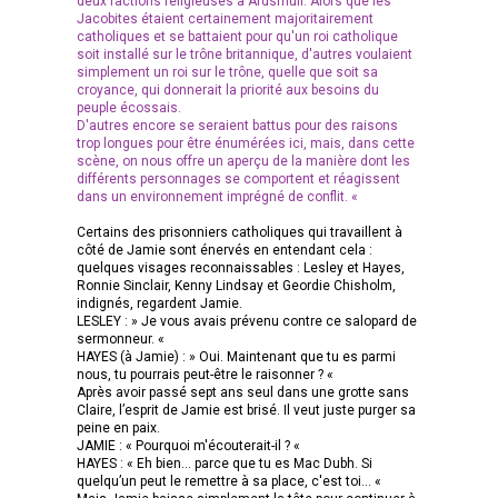
deux factions religieuses à Ardsmuir. Alors que les
Jacobites étaient certainement majoritairement
catholiques et se battaient pour qu'un roi catholique
soit installé sur le trône britannique, d'autres voulaient
simplement un roi sur le trône, quelle que soit sa
croyance, qui donnerait la priorité aux besoins du
peuple écossais.
D'autres encore se seraient battus pour des raisons
trop longues pour être énumérées ici, mais, dans cette
scène, on nous offre un aperçu de la manière dont les
différents personnages se comportent et réagissent
dans un environnement imprégné de conflit. «
Certains des prisonniers catholiques qui travaillent à
côté de Jamie sont énervés en entendant cela :
quelques visages reconnaissables : Lesley et Hayes,
Ronnie Sinclair, Kenny Lindsay et Geordie Chisholm,
indignés, regardent Jamie.
LESLEY : » Je vous avais prévenu contre ce salopard de
sermonneur. «
HAYES (à Jamie) : » Oui. Maintenant que tu es parmi
nous, tu pourrais peut-être le raisonner ? «
Après avoir passé sept ans seul dans une grotte sans
Claire, l’esprit de Jamie est brisé. Il veut juste purger sa
peine en paix.
JAMIE : « Pourquoi m'écouterait-il ? «
HAYES : « Eh bien... parce que tu es Mac Dubh. Si
quelqu’un peut le remettre à sa place, c'est toi... «