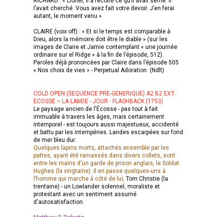
RICHARD : « Lionel, il a récolté ce qu’il avait semé. Il
l’avait cherché. Vous avez fait votre devoir. J’en ferai
autant, le moment venu »
CLAIRE (voix off) : « Et si le temps est comparable à
Dieu, alors la mémoire doit être le diable » (sur les
images de Claire et Jamie contemplant « une journée
ordinaire sur el Ridge » à la fin de l’épisode, 512).
Paroles déjà prononcées par Claire dans l’épisode 505
« Nos choix de vies » - Perpetual Adoration. (Ndlt)
COLD OPEN (SEQUENCE PRE-GENERIQUE) A2 B2 EXT.
ECOSSE – LA LANDE - JOUR - FLASHBACK (1753)
Le paysage ancien de l'Écosse - pas tout à fait
immuable à travers les âges, mais certainement
intemporel - est toujours aussi majestueux, accidenté
et battu par les intempéries. Landes escarpées sur fond
de mer bleu dur.
Quelques lapins morts, attachés ensemble par les
pattes, ayant été ramassés dans divers collets, sont
entre les mains d'un garde de prison anglais, le Soldat
Hughes (la vingtaine). Il en passe quelques-uns à
l’homme qui marche à côté de lui,
Tom Christie (la
trentaine) - un Lowlander solennel, moraliste et
protestant avec un sentiment assumé
d'autosatisfaction.