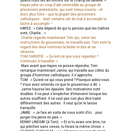
quand nous les affrontons sur le champ de bataille. »
Hayes jette un coup d'œil ostensible au groupe de
prisonniers protestants, qui sont mieux nourris -- et
donc plus forts -- que la plupart des prisonniers
catholiques... dont certains ont du mal à accomplir la
tâche à accomplir –
HAYES : » Cela dépend de qui tu penses que les traîtres
sont, Charlie... »
Charlie regarde maintenant Tom qui, selon les
instructions du gouverneur, ne travaille pas. Tom sent le
regard des deux hommes le brûler le dos et se
retourne.
TOM CHRISTIE : » Qu'est-ce que vous regardez ?
Continuez à travailler. »
Mais avant que Hayes ne puisse répondre, Tom
remarque maintenant Jamie, qui travaille aux côtés du
groupe d'hommes catholiques. Il s'approche.
TOM : » Qu’est-ce qui vous prend ? Pourquoi aidez-vous
? Vous avez entendu ce que le gouverneur a dit. »
Jamie hausse les épaules. Ses motivations sont
doubles. Il ne peut s’empêcher d’intervenir lorsque les
autres souffrent. Il ne veut pas non plus être traité
différemment des autres : il veut qu’on le laisse
tranquille.
JAMIE : » Je fais en sorte de nous sortir d’ici... pour
purger ma peine en paix. «
KENNY LINDSAY (à Tom) : » Et si tu avais une âme, toi
qui prêches sans cesse, tu ferais la même chose. «