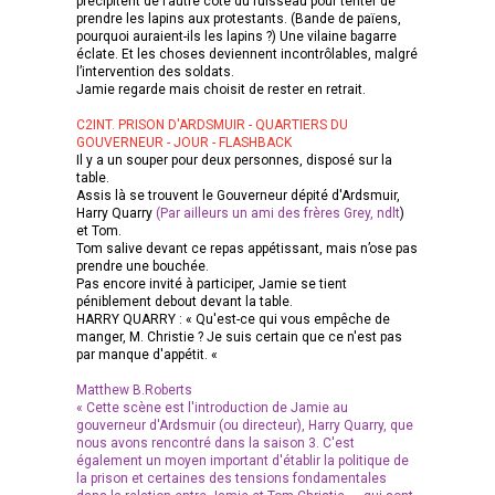
précipitent de l’autre côté du ruisseau pour tenter de
prendre les lapins aux protestants. (Bande de païens,
pourquoi auraient-ils les lapins ?) Une vilaine bagarre
éclate. Et les choses deviennent incontrôlables, malgré
l’intervention des soldats.
Jamie regarde mais choisit de rester en retrait.
C2INT. PRISON D'ARDSMUIR - QUARTIERS DU
GOUVERNEUR - JOUR - FLASHBACK
Il y a un souper pour deux personnes, disposé sur la
table.
Assis là se trouvent le Gouverneur dépité d'Ardsmuir,
Harry Quarry
(Par ailleurs un ami des frères Grey, ndlt
)
et Tom.
Tom salive devant ce repas appétissant, mais n’ose pas
prendre une bouchée.
Pas encore invité à participer, Jamie se tient
péniblement debout devant la table.
HARRY QUARRY : « Qu'est-ce qui vous empêche de
manger, M. Christie ? Je suis certain que ce n'est pas
par manque d'appétit. «
Matthew B.Roberts
« Cette scène est l'introduction de Jamie au
gouverneur d'Ardsmuir (ou directeur), Harry Quarry, que
nous avons rencontré dans la saison 3. C'est
également un moyen important d'établir la politique de
la prison et certaines des tensions fondamentales