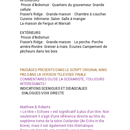
INTÉRIEURS
Prison d'Ardsmuir : Quartiers du gouverneur. Grande
cellule
Fraser’s Ridge : Grande maison : Chambre à coucher.
Cuisine. Infirmerie. Salon. Salle à manger
La maison de Fergus et Marsali
EXTÉRIEURS
Prison d'Ardsmuir
Fraser’s Ridge : Grande maison : Le porche. Porche
arrière.Rivière. Grenier à maïs. Écuries Campement de
pêcheurs dans les bois
PASSAGES PRESENTS DANS LE SCRIPT ORIGINAL MAIS
PAS DANS LA VERSION TELEVISEE FINALE
COMMENTAIRES DU/DE LA SCENARISTE, TOUJOURS
INTERESSANTS !
INDICATIONS SCENIQUES ET DIDASCALIES
DIALOGUES VOIX DIRECTE
Matthew B.Roberts
« Le titre « Echoes » est significatif à plus d’un titre. Non
seulement il s’agit d’une référence directe au titre du
septième tome de la série Outlander (An Echo in the
Bone), mais il est également très thématique.