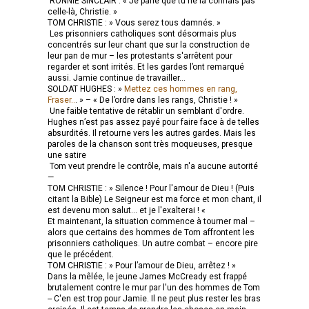
RONNIE SINCLAIR : « Je parie que tu ne la connais pas
celle-là, Christie. »
TOM CHRISTIE : » Vous serez tous damnés. »
Les prisonniers catholiques sont désormais plus
concentrés sur leur chant que sur la construction de
leur pan de mur – les protestants s'arrêtent pour
regarder et sont irrités. Et les gardes l’ont remarqué
aussi. Jamie continue de travailler...
SOLDAT HUGHES : »
Mettez ces hommes en rang,
Fraser..
. » – « De l’ordre dans les rangs, Christie ! »
Une faible tentative de rétablir un semblant d'ordre.
Hughes n’est pas assez payé pour faire face à de telles
absurdités. Il retourne vers les autres gardes. Mais les
paroles de la chanson sont très moqueuses, presque
une satire
Tom veut prendre le contrôle, mais n'a aucune autorité
—
TOM CHRISTIE : » Silence ! Pour l'amour de Dieu ! (Puis
citant la Bible) Le Seigneur est ma force et mon chant, il
est devenu mon salut... et je l'exalterai ! «
Et maintenant, la situation commence à tourner mal –
alors que certains des hommes de Tom affrontent les
prisonniers catholiques. Un autre combat – encore pire
que le précédent.
TOM CHRISTIE : » Pour l’amour de Dieu, arrêtez ! »
Dans la mêlée, le jeune James McCready est frappé
brutalement contre le mur par l'un des hommes de Tom
-- C'en est trop pour Jamie. Il ne peut plus rester les bras