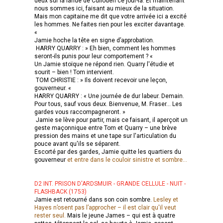
deux sur la lande de Culloden ce jour-là. Et maintenant
nous sommes ici, faisant au mieux de la situation.
Mais mon capitaine me dit que votre arrivée ici a excité
les hommes. Ne faites rien pour les exciter davantage.
«
Jamie hoche la tête en signe d’approbation.
HARRY QUARRY : » Eh bien, comment les hommes
seront-ils punis pour leur comportement ? «
Un Jamie stoïque ne répond rien. Quarry l'étudie et
sourit – bien ! Tom intervient.
TOM CHRISTIE : » Ils doivent recevoir une leçon,
gouverneur. «
HARRY QUARRY : « Une journée de dur labeur. Demain.
Pour tous, sauf vous deux. Bienvenue, M. Fraser... Les
gardes vous raccompagneront. »
Jamie se lève pour partir, mais ce faisant, il aperçoit un
geste maçonnique entre Tom et Quarry – une brève
pression des mains et une tape sur l'articulation du
pouce avant qu'ils se séparent.
Escorté par des gardes, Jamie quitte les quartiers du
gouverneur
et entre dans le couloir sinistre et sombre...
D2 INT. PRISON D'ARDSMUIR - GRANDE CELLULE - NUIT -
FLASHBACK (1753)
Jamie est retourné dans son coin sombre.
Lesley et
Hayes n’osent pas l’approcher – il est clair qu'il veut
rester seul.
Mais le jeune James – qui est à quatre