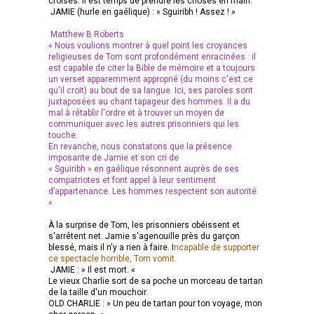
croisés. Il est temps de prendre les choses en main.
JAMIE (hurle en gaélique) : » Sguiribh ! Assez ! »
Matthew B.Roberts
« Nous voulions montrer à quel point les croyances
religieuses de Tom sont profondément enracinées : il
est capable de citer la Bible de mémoire et a toujours
un verset apparemment approprié (du moins c'est ce
qu'il croit) au bout de sa langue. Ici, ses paroles sont
juxtaposées au chant tapageur des hommes. Il a du
mal à rétablir l'ordre et à trouver un moyen de
communiquer avec les autres prisonniers qui les
touche.
En revanche, nous constatons que la présence
imposante de Jamie et son cri de
« Sguiribh » en gaélique résonnent auprès de ses
compatriotes et font appel à leur sentiment
d’appartenance. Les hommes respectent son autorité.
«
À la surprise de Tom, les prisonniers obéissent et
s'arrêtent net. Jamie s'agenouille près du garçon
blessé, mais il n'y a rien à faire. I
ncapable de supporter
ce spectacle horrible, Tom vomit.
JAMIE : » Il est mort. «
Le vieux Charlie sort de sa poche un morceau de tartan
de la taille d'un mouchoir.
OLD CHARLIE : » Un peu de tartan pour ton voyage, mon