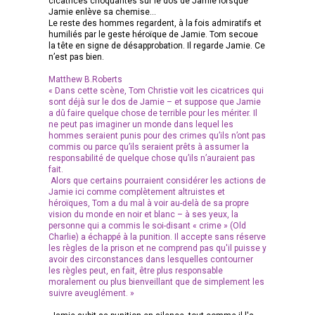
cicatrices choquantes sur le dos de Jamie lorsque
Jamie enlève sa chemise...
Le reste des hommes regardent, à la fois admiratifs et
humiliés par le geste héroïque de Jamie. Tom secoue
la tête en signe de désapprobation. Il regarde Jamie. Ce
n’est pas bien.
Matthew B.Roberts
« Dans cette scène, Tom Christie voit les cicatrices qui
sont déjà sur le dos de Jamie – et suppose que Jamie
a dû faire quelque chose de terrible pour les mériter. Il
ne peut pas imaginer un monde dans lequel les
hommes seraient punis pour des crimes qu’ils n’ont pas
commis ou parce qu’ils seraient prêts à assumer la
responsabilité de quelque chose qu’ils n’auraient pas
fait.
Alors que certains pourraient considérer les actions de
Jamie ici comme complètement altruistes et
héroïques, Tom a du mal à voir au-delà de sa propre
vision du monde en noir et blanc – à ses yeux, la
personne qui a commis le soi-disant « crime » (Old
Charlie) a échappé à la punition. Il accepte sans réserve
les règles de la prison et ne comprend pas qu'il puisse y
avoir des circonstances dans lesquelles contourner
les règles peut, en fait, être plus responsable
moralement ou plus bienveillant que de simplement les
suivre aveuglément. »