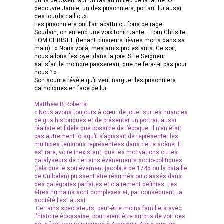
qu’ils déposent sur un tas au milieu de la lande. On
découvre Jamie, un des prisonniers, portant lui aussi
ces lourds cailloux.
Les prisonniers ont l’air abattu ou fous de rage.
Soudain, on entend une voix tonitruante… Tom Chrisite.
TOM CHRISTIE (tenant plusieurs lièvres morts dans sa
main) : » Nous voilà, mes amis protestants. Ce soir,
nous allons festoyer dans la joie. Si le Seigneur
satisfait le moindre passereau, que ne fera-t-il pas pour
nous ? »
Son sourire révèle qu’il veut narguer les prisonniers
catholiques en face de lui.
Matthew B.Roberts
« Nous avons toujours à cœur de jouer sur les nuances
de gris historiques et de présenter un portrait aussi
réaliste et fidèle que possible de l’époque. Il n’en était
pas autrement lorsqu’il s’agissait de représenter les
multiples tensions représentées dans cette scène. Il
est rare, voire inexistant, que les motivations ou les
catalyseurs de certains événements socio-politiques
(tels que le soulèvement jacobite de 1745 ou la bataille
de Culloden) puissent être résumés ou classés dans
des catégories parfaites et clairement définies. Les
êtres humains sont complexes et, par conséquent, la
société l’est aussi.
Certains spectateurs, peut-être moins familiers avec
l'histoire écossaise, pourraient être surpris de voir ces