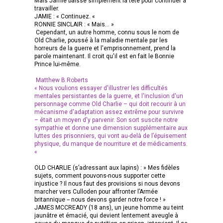
Mais Jamie baisse simplement la tête pour continuer à
travailler.
JAMIE : « Continuez. «
RONNIE SINCLAIR : « Mais… »
Cependant, un autre homme, connu sous le nom de
Old Charlie, poussé à la maladie mentale par les
horreurs de la guerre et l'emprisonnement, prend la
parole maintenant. Il croit qu'il est en fait le Bonnie
Prince lui-même.
Matthew B.Roberts
« Nous voulions essayer d'illustrer les difficultés
mentales persistantes de la guerre, et l'inclusion d'un
personnage comme Old Charlie – qui doit recourir à un
mécanisme d'adaptation assez extrême pour survivre
– était un moyen d'y parvenir. Son sort suscite notre
sympathie et donne une dimension supplémentaire aux
luttes des prisonniers, qui vont au-delà de l’épuisement
physique, du manque de nourriture et de médicaments.
«
OLD CHARLIE (s’adressant aux lapins) : » Mes fidèles
sujets, comment pouvons-nous supporter cette
injustice ? Il nous faut des provisions si nous devons
marcher vers Culloden pour affronter l’Armée
britannique -- nous devons garder notre force ! »
JAMES MCCREADY (18 ans), un jeune homme au teint
jaunâtre et émacié, qui devient lentement aveugle à