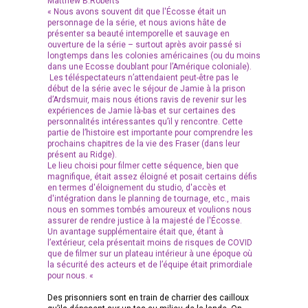
Matthew B.Roberts
« Nous avons souvent dit que l'Écosse était un
personnage de la série, et nous avions hâte de
présenter sa beauté intemporelle et sauvage en
ouverture de la série – surtout après avoir passé si
longtemps dans les colonies américaines (ou du moins
dans une Ecosse doublant pour l’Amérique coloniale).
Les téléspectateurs n’attendaient peut-être pas le
début de la série avec le séjour de Jamie à la prison
d’Ardsmuir, mais nous étions ravis de revenir sur les
expériences de Jamie là-bas et sur certaines des
personnalités intéressantes qu’il y rencontre. Cette
partie de l’histoire est importante pour comprendre les
prochains chapitres de la vie des Fraser (dans leur
présent au Ridge).
Le lieu choisi pour filmer cette séquence, bien que
magnifique, était assez éloigné et posait certains défis
en termes d'éloignement du studio, d'accès et
d'intégration dans le planning de tournage, etc., mais
nous en sommes tombés amoureux et voulions nous
assurer de rendre justice à la majesté de l'Écosse.
Un avantage supplémentaire était que, étant à
l’extérieur, cela présentait moins de risques de COVID
que de filmer sur un plateau intérieur à une époque où
la sécurité des acteurs et de l’équipe était primordiale
pour nous. «
Des prisonniers sont en train de charrier des cailloux