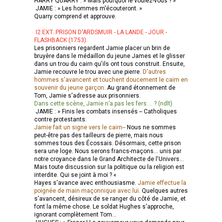
HARRY QUARRY : » Mais pourquoi le voulez-vous ? »
JAMIE : » Les hommes m'écouteront. »
Quarry comprend et approuve.
I2 EXT. PRISON D'ARDSMUIR - LA LANDE - JOUR -
FLASHBACK (1753).
Les prisonniers regardent Jamie placer un brin de
bruyère dans le médaillon du jeune James et le glisser
dans un trou du cairn qu'ils ont tous construit. Ensuite,
Jamie recouvre le trou avec une pierre.
D'autres
hommes s'avancent et touchent doucement le cairn en
souvenir du jeune garçon.
Au grand étonnement de
Tom, Jamie s'adresse aux prisonniers.
Dans cette scène, Jamie n’a pas les fers … ? (ndlt)
JAMIE : » Finis les combats insensés -- Catholiques
contre protestants.
Jamie fait un signe vers le cairn--
Nous ne sommes
peut-être pas des tailleurs de pierre, mais nous
sommes tous des Écossais. Désormais, cette prison
sera une loge. Nous serons francs-maçons... unis par
notre croyance dans le Grand Architecte de l'Univers...
Mais toute discussion sur la politique ou la religion est
interdite. Qui se joint à moi ? «
Hayes s'avance avec enthousiasme.
Jamie effectue la
poignée de main maçonnique avec lui
. Quelques autres
s'avancent, désireux de se ranger du côté de Jamie, et
font la même chose. Le soldat Hughes s'approche,
ignorant complètement Tom...