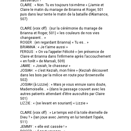
Sassenach ?
CLAIRE : « Non. Tu es toujours toi-même » (Jamie et
Claire le matin du mariage de Brianna et Roger, 501
puis dans leur tente le matin de la bataille d’Alamance,
507)
CLAIRE (voix off) : (sur la cérémonie du mariage de
Brianna et Roger, 501) « les couleurs de nos vies
changeaient… »
ROGER : (en regardant Brianna) « Tu es… »
BRIANNA : « Je t’aime aussi »
FERGUS : « On va l’appeler Félicité » (en présence de
Claire et Brianna dans l’infirmerie après l’accouchement
« en forêt » de Marsali, 509)
JAMIE : « Josiah, le chasseur »
JOSIAH : « c’est Keziah, mon frère » (Keziah découvert
dans les bois par la milice en route pour Brownsville
502)
JOSIAH (à Lizzie) : « Mais je vous ennuie sans doute,
Mademoiselle… » (dans le passage couvert avec les
autres patients attendant d’être auscultés par Claire
501)
LIZZIE : « (se levant en souriant) « Lizzie »
CLAIRE (voix off) : » Le temps est-il la toile éternelle de
Dieu ? » (Ian joue avec Jemmy en lui tendant l’opale,
511)
JEMMY : « elle est cassée ! »