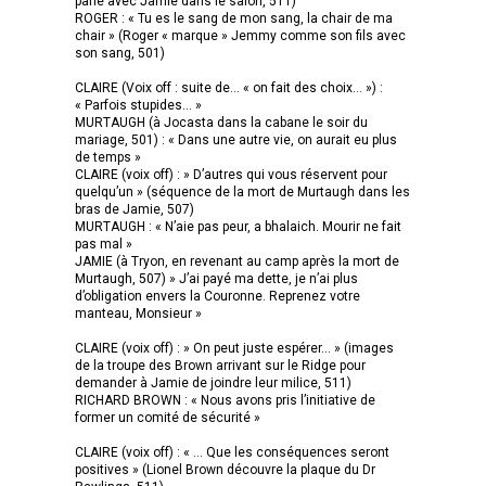
parle avec Jamie dans le salon, 511)
ROGER : « Tu es le sang de mon sang, la chair de ma
chair » (Roger « marque » Jemmy comme son fils avec
son sang, 501)
CLAIRE (Voix off : suite de… « on fait des choix… ») :
« Parfois stupides… »
MURTAUGH (à Jocasta dans la cabane le soir du
mariage, 501) : « Dans une autre vie, on aurait eu plus
de temps »
CLAIRE (voix off) : » D’autres qui vous réservent pour
quelqu’un » (séquence de la mort de Murtaugh dans les
bras de Jamie, 507)
MURTAUGH : « N’aie pas peur, a bhalaich. Mourir ne fait
pas mal »
JAMIE (à Tryon, en revenant au camp après la mort de
Murtaugh, 507) » J’ai payé ma dette, je n’ai plus
d’obligation envers la Couronne. Reprenez votre
manteau, Monsieur »
CLAIRE (voix off) : » On peut juste espérer… » (images
de la troupe des Brown arrivant sur le Ridge pour
demander à Jamie de joindre leur milice, 511)
RICHARD BROWN : « Nous avons pris l’initiative de
former un comité de sécurité »
CLAIRE (voix off) : « … Que les conséquences seront
positives » (Lionel Brown découvre la plaque du Dr