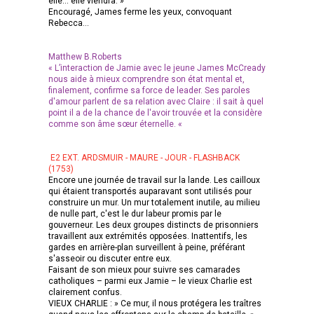
elle... elle viendra. »
Encouragé, James ferme les yeux, convoquant
Rebecca...
Matthew B.Roberts
« L’interaction de Jamie avec le jeune James McCready
nous aide à mieux comprendre son état mental et,
finalement, confirme sa force de leader. Ses paroles
d'amour parlent de sa relation avec Claire : il sait à quel
point il a de la chance de l'avoir trouvée et la considère
comme son âme sœur éternelle. «
E2 EXT. ARDSMUIR - MAURE - JOUR - FLASHBACK
(1753)
Encore une journée de travail sur la lande. Les cailloux
qui étaient transportés auparavant sont utilisés pour
construire un mur. Un mur totalement inutile, au milieu
de nulle part, c'est le dur labeur promis par le
gouverneur. Les deux groupes distincts de prisonniers
travaillent aux extrémités opposées. Inattentifs, les
gardes en arrière-plan surveillent à peine, préférant
s'asseoir ou discuter entre eux.
Faisant de son mieux pour suivre ses camarades
catholiques – parmi eux Jamie – le vieux Charlie est
clairement confus.
VIEUX CHARLIE : » Ce mur, il nous protégera les traîtres