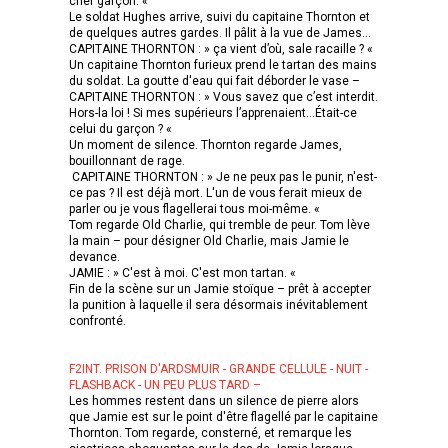
cher garçon. «
Le soldat Hughes arrive, suivi du capitaine Thornton et
de quelques autres gardes. Il pâlit à la vue de James...
CAPITAINE THORNTON : » ça vient d’où, sale racaille ? «
Un capitaine Thornton furieux prend le tartan des mains
du soldat. La goutte d'eau qui fait déborder le vase –
CAPITAINE THORNTON : » Vous savez que c’est interdit.
Hors-la loi ! Si mes supérieurs l’apprenaient…Était-ce
celui du garçon ? «
Un moment de silence. Thornton regarde James,
bouillonnant de rage.
CAPITAINE THORNTON : » Je ne peux pas le punir, n'est-
ce pas ? Il est déjà mort. L'un de vous ferait mieux de
parler ou je vous flagellerai tous moi-même. «
Tom regarde Old Charlie, qui tremble de peur. Tom lève
la main – pour désigner Old Charlie, mais Jamie le
devance.
JAMIE : » C'est à moi. C'est mon tartan. «
Fin de la scène sur un Jamie stoïque – prêt à accepter
la punition à laquelle il sera désormais inévitablement
confronté.
F2INT. PRISON D'ARDSMUIR - GRANDE CELLULE - NUIT -
FLASHBACK - UN PEU PLUS TARD –
Les hommes restent dans un silence de pierre alors
que Jamie est sur le point d'être flagellé par le capitaine
Thornton. Tom regarde, consterné, et remarque les