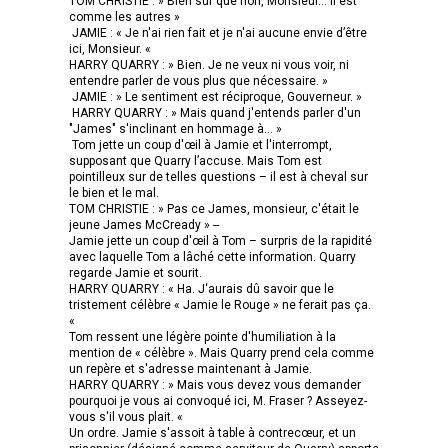
TOM CHRISTIE : » Bien sûr que non, Monsieur... Il est
comme les autres »
JAMIE : « Je n'ai rien fait et je n'ai aucune envie d’être
ici, Monsieur. «
HARRY QUARRY : » Bien. Je ne veux ni vous voir, ni
entendre parler de vous plus que nécessaire. »
JAMIE : » Le sentiment est réciproque, Gouverneur. »
HARRY QUARRY : » Mais quand j'entends parler d'un
"James" s'inclinant en hommage à… »
Tom jette un coup d'œil à Jamie et l'interrompt,
supposant que Quarry l’accuse. Mais Tom est
pointilleux sur de telles questions – il est à cheval sur
le bien et le mal.
TOM CHRISTIE : » Pas ce James, monsieur, c'était le
jeune James McCready » --
Jamie jette un coup d'œil à Tom – surpris de la rapidité
avec laquelle Tom a lâché cette information. Quarry
regarde Jamie et sourit.
HARRY QUARRY : « Ha. J‘aurais dû savoir que le
tristement célèbre « Jamie le Rouge » ne ferait pas ça.
«
Tom ressent une légère pointe d'humiliation à la
mention de « célèbre ». Mais Quarry prend cela comme
un repère et s'adresse maintenant à Jamie.
HARRY QUARRY : » Mais vous devez vous demander
pourquoi je vous ai convoqué ici, M. Fraser ? Asseyez-
vous s'il vous plait. «
Un ordre. Jamie s'assoit à table à contrecœur, et un