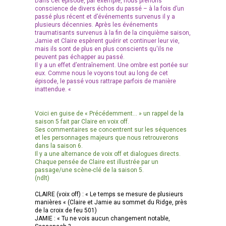
Dans cet épisode, par exemple, nous prenons
conscience de divers échos du passé – à la fois d’un
passé plus récent et d’événements survenus il y a
plusieurs décennies. Après les événements
traumatisants survenus à la fin de la cinquième saison,
Jamie et Claire espèrent guérir et continuer leur vie,
mais ils sont de plus en plus conscients qu'ils ne
peuvent pas échapper au passé.
Il y a un effet d’entraînement. Une ombre est portée sur
eux. Comme nous le voyons tout au long de cet
épisode, le passé vous rattrape parfois de manière
inattendue. «
Voici en guise de « Précédemment… » un rappel de la
saison 5 fait par Claire en voix off.
Ses commentaires se concentrent sur les séquences
et les personnages majeurs que nous retrouverons
dans la saison 6.
Il y a une alternance de voix off et dialogues directs.
Chaque pensée de Claire est illustrée par un
passage/une scène-clé de la saison 5.
(ndlt)
CLAIRE (voix off) : « Le temps se mesure de plusieurs
manières « (Claire et Jamie au sommet du Ridge, près
de la croix de feu 501)
JAMIE : « Tu ne vois aucun changement notable,