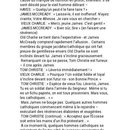
cause du manque de nutrition en prison, intervient. Il se
sent désolé pour le vieil homme délirant –
HAYES : » Quelqu’un peut-il le faire taire ? »
JAMES MCCREADY : « Laisse-le, il est inoffensif. N’ayez
crainte, Votre Altesse. Je vais vous en chercher »
VIEUX CHARLIE : « Merci, jeune James. C’est gentil »
JAMES MCCREADY : « Bien sûr, Sire » (en faisant une
révérence)
Old Charlie se tient dans l'expectative - et James
McCready comprend rapidement l'allusion... Certains
membres du groupe jacobite/catholique qui ont fait
preuve de gentillesse envers Old Charlie se sont
inclinés devant lui. James s'incline gracieusement.
Remarquant ce qui se passe, Tom Christie est furieux
– il crie après James.
TOM CHRISTIE : » Lève-toi immédiatement ! »
VIEUX CHARLIE : « Pourquoi ? Un soldat fidèle et loyal
s'incline devant son futur roi - son Bonnie Prince. »
TOM CHRISTIE : » Espèce de vieux fou. Lève-toi, James.
Tu es un soldat dans l'armée du Seigneur. Même si tu
es un fichu papiste, on est tous prisonniers. Mais vous,
les catholiques… » »
Mais James ne bouge pas. Quelques autres hommes
catholiques commencent même à le rejoindre –
exécutant des révérences élaborées et exagérées.
TOM CHRISTIE (continue) : « Acceptez que l’Écosse
soit entre les mains d'un Roi protestant... »
À ce moment-là, quelques hommes catholiques se