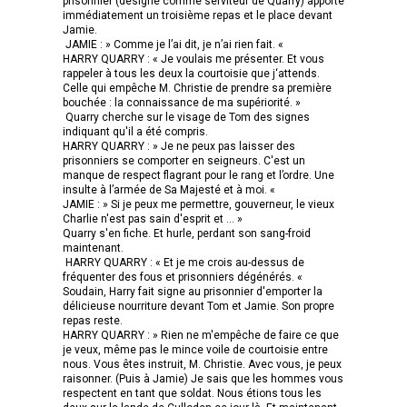
prisonnier (désigné comme serviteur de Quarry) apporte
immédiatement un troisième repas et le place devant
Jamie.
JAMIE : » Comme je l’ai dit, je n’ai rien fait. «
HARRY QUARRY : « Je voulais me présenter. Et vous
rappeler à tous les deux la courtoisie que j‘attends.
Celle qui empêche M. Christie de prendre sa première
bouchée : la connaissance de ma supériorité. »
Quarry cherche sur le visage de Tom des signes
indiquant qu'il a été compris.
HARRY QUARRY : » Je ne peux pas laisser des
prisonniers se comporter en seigneurs. C'est un
manque de respect flagrant pour le rang et l’ordre. Une
insulte à l’armée de Sa Majesté et à moi. «
JAMIE : » Si je peux me permettre, gouverneur, le vieux
Charlie n'est pas sain d'esprit et … »
Quarry s'en fiche. Et hurle, perdant son sang-froid
maintenant.
HARRY QUARRY : « Et je me crois au-dessus de
fréquenter des fous et prisonniers dégénérés. «
Soudain, Harry fait signe au prisonnier d'emporter la
délicieuse nourriture devant Tom et Jamie. Son propre
repas reste.
HARRY QUARRY : » Rien ne m'empêche de faire ce que
je veux, même pas le mince voile de courtoisie entre
nous. Vous êtes instruit, M. Christie. Avec vous, je peux
raisonner. (Puis à Jamie) Je sais que les hommes vous
respectent en tant que soldat. Nous étions tous les