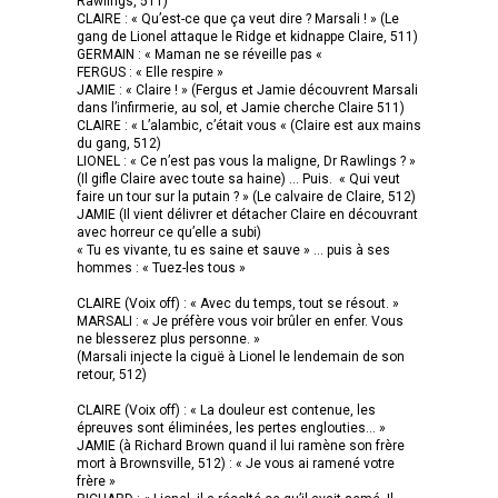
Rawlings, 511)
CLAIRE : « Qu’est-ce que ça veut dire ? Marsali ! » (Le
gang de Lionel attaque le Ridge et kidnappe Claire, 511)
GERMAIN : « Maman ne se réveille pas «
FERGUS : « Elle respire »
JAMIE : « Claire ! » (Fergus et Jamie découvrent Marsali
dans l’infirmerie, au sol, et Jamie cherche Claire 511)
CLAIRE : « L’alambic, c’était vous « (Claire est aux mains
du gang, 512)
LIONEL : « Ce n’est pas vous la maligne, Dr Rawlings ? »
(Il gifle Claire avec toute sa haine) … Puis. « Qui veut
faire un tour sur la putain ? » (Le calvaire de Claire, 512)
JAMIE (Il vient délivrer et détacher Claire en découvrant
avec horreur ce qu’elle a subi)
« Tu es vivante, tu es saine et sauve » … puis à ses
hommes : « Tuez-les tous »
CLAIRE (Voix off) : « Avec du temps, tout se résout. »
MARSALI : « Je préfère vous voir brûler en enfer. Vous
ne blesserez plus personne. »
(Marsali injecte la ciguë à Lionel le lendemain de son
retour, 512)
CLAIRE (Voix off) : « La douleur est contenue, les
épreuves sont éliminées, les pertes englouties… »
JAMIE (à Richard Brown quand il lui ramène son frère
mort à Brownsville, 512) : « Je vous ai ramené votre
frère »