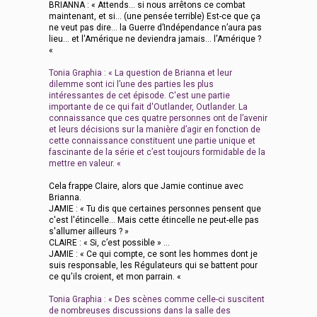
BRIANNA : « Attends... si nous arrêtons ce combat
maintenant, et si... (une pensée terrible) Est-ce que ça
ne veut pas dire... la Guerre d’Indépendance n’aura pas
lieu... et l'Amérique ne deviendra jamais... l'Amérique ?
«
Tonia Graphia : « La question de Brianna et leur
dilemme sont ici l’une des parties les plus
intéressantes de cet épisode. C'est une partie
importante de ce qui fait d'Outlander, Outlander. La
connaissance que ces quatre personnes ont de l’avenir
et leurs décisions sur la manière d’agir en fonction de
cette connaissance constituent une partie unique et
fascinante de la série et c’est toujours formidable de la
mettre en valeur. «
Cela frappe Claire, alors que Jamie continue avec
Brianna.
JAMIE : « Tu dis que certaines personnes pensent que
c'est l'étincelle... Mais cette étincelle ne peut-elle pas
s'allumer ailleurs ? »
CLAIRE : « Si, c’est possible » ...
JAMIE : « Ce qui compte, ce sont les hommes dont je
suis responsable, les Régulateurs qui se battent pour
ce qu'ils croient, et mon parrain. «
Tonia Graphia : « Des scènes comme celle-ci suscitent
de nombreuses discussions dans la salle des