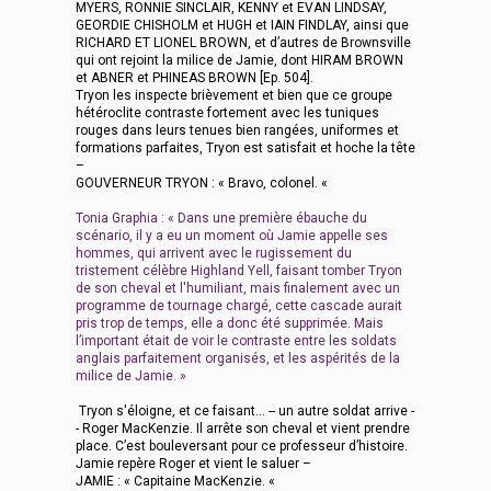
MYERS, RONNIE SINCLAIR, KENNY et EVAN LINDSAY,
GEORDIE CHISHOLM et HUGH et IAIN FINDLAY, ainsi que
RICHARD ET LIONEL BROWN, et d’autres de Brownsville
qui ont rejoint la milice de Jamie, dont HIRAM BROWN
et ABNER et PHINEAS BROWN [Ep. 504].
Tryon les inspecte brièvement et bien que ce groupe
hétéroclite contraste fortement avec les tuniques
rouges dans leurs tenues bien rangées, uniformes et
formations parfaites, Tryon est satisfait et hoche la tête
–
GOUVERNEUR TRYON : « Bravo, colonel. «
Tonia Graphia : « Dans une première ébauche du
scénario, il y a eu un moment où Jamie appelle ses
hommes, qui arrivent avec le rugissement du
tristement célèbre Highland Yell, faisant tomber Tryon
de son cheval et l'humiliant, mais finalement avec un
programme de tournage chargé, cette cascade aurait
pris trop de temps, elle a donc été supprimée. Mais
l’important était de voir le contraste entre les soldats
anglais parfaitement organisés, et les aspérités de la
milice de Jamie. »
Tryon s'éloigne, et ce faisant... -- un autre soldat arrive -
- Roger MacKenzie. Il arrête son cheval et vient prendre
place. C’est bouleversant pour ce professeur d’histoire.
Jamie repère Roger et vient le saluer –
JAMIE : « Capitaine MacKenzie. «