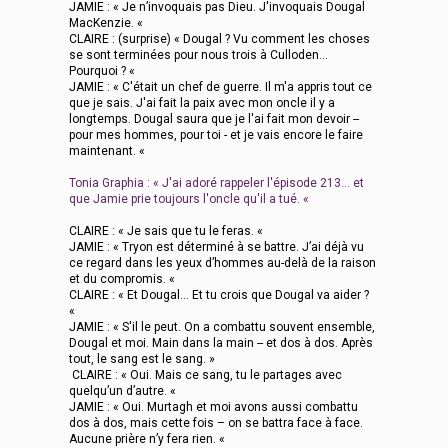
JAMIE : « Je n’invoquais pas Dieu. J'invoquais Dougal
MacKenzie. «
CLAIRE : (surprise) « Dougal ? Vu comment les choses
se sont terminées pour nous trois à Culloden...
Pourquoi ? «
JAMIE : « C'était un chef de guerre. Il m'a appris tout ce
que je sais. J'ai fait la paix avec mon oncle il y a
longtemps. Dougal saura que je l'ai fait mon devoir --
pour mes hommes, pour toi - et je vais encore le faire
maintenant. «
Tonia Graphia : « J'ai adoré rappeler l'épisode 213… et
que Jamie prie toujours l'oncle qu'il a tué. «
CLAIRE : « Je sais que tu le feras. «
JAMIE : « Tryon est déterminé à se battre. J’ai déjà vu
ce regard dans les yeux d’hommes au-delà de la raison
et du compromis. «
CLAIRE : « Et Dougal... Et tu crois que Dougal va aider ?
«
JAMIE : « S'il le peut. On a combattu souvent ensemble,
Dougal et moi. Main dans la main -- et dos à dos. Après
tout, le sang est le sang. »
CLAIRE : « Oui. Mais ce sang, tu le partages avec
quelqu’un d’autre. «
JAMIE : « Oui. Murtagh et moi avons aussi combattu
dos à dos, mais cette fois – on se battra face à face.
Aucune prière n’y fera rien. «