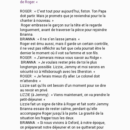
de Roger. «
ROGER : « C'est tout pour aujourd'hui, fiston. Ton Papa
doit partir. Mais je promets que je reviendrai pour te la
chanter à nouveau. »
Roger embrasse le garçon sur la tête et le regarde
longuement, avant de traverser la pièce pour rejoindre
Brianna.
BRIANNA : « Il ne s'en lasse jamais. «
Roger est ému aussi, mais il garde un certain contrôle,
il ne veut pas réfléchir au fait que cela pourrait être le
dernier le moment où il voit sa femme et son fils.
ROGER : « J’aimerais mieux vous savoir au Ridge ».
BRIANNA : » Je voulais rester près de toi le plus
longtemps possible. Lizzie, Jemmy et moi serons en
sécurité ici à Hillsborough avec les Sherston. «
ROGER : « Je ferais mieux d’y aller. Le colonel doit
m’attendre. «
Lizzie sait qu'ils ont besoin d'un moment pour se dire
au revoir en privé.
LIZZIE (à Jemmy) : « Viens maintenant, on va prendre le
petit-déjeuner. «
Lizzie fait un signe de tête à Roger et fait sortir Jemmy.
Brianna essaie de rester calme, pendant qu'elle
accompagne Roger jusqu'à la porte. La gravité de la
situation les frappe tous les deux.
BRIANNA : « Si nous vivions à Oxford, à notre époque,
on préparerait notre déjeuner et on se quitterait pour