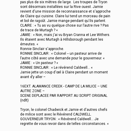
pas plus de six mètres de large. Les troupes de Tryon
sont désormais installées sur la Rive ouest. Jamie
revient d'une mission de reconnaissance et s'approche
de Claire qui cuisine. Claire lui tend un morceau de pain
et bol de ragoût. Jamie mange pendant qu'ils parlent.
CLAIRE : « Tu as vu quelque chose sur l’autre rive ? Pas
de trace de Murtagh ? «
JAMIE : « Non, mais j'ai vu Bryan Cranna et Lee Withers.
Ils étaient avec Murtagh à Hillsborough pendant les
émeutes. «
Ronnie Sinclair s'approche.
RONNIE SINCLAIR : « Colonel -- un pasteur arrive de
l’autre côté avec une demande pour le gouverneur. «
JAMIE : « Un pasteur ? «
RONNIE SINCLAIR : « Le révérend Caldwell... «
Jamie jette un coup d'œil à Claire pendant un moment
avant d’y aller –
16EXT. ALAMANCE CREEK - CAMP DE LA MILICE – UNE
AUTRE ZONE –
SCENE DEPLACEE PAR RAPPORT AU SCRIPT ORIGINAL
(ndlt)
Tryon, le colonel Chadwick et Jamie et d'autres chefs
de milice sont avec le Révérend CALDWELL.
GOUVERNEUR TRYON : « Révérend Caldwell... Je
regrette de vous revoir dans de telles circonstances. «