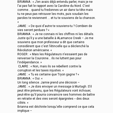
BRIANNA : « J’en avais déjà entendu parler, mais je ne
l'ai pas fait le rapport avec la Caroline du Nord. C'est
comme... quand tu fredonnes un air dans ta tête mais
tu ne peux pas retrouver les mots, puis soudain les
paroles te reviennent ... et tu te souviens de la chanson.
«
JAMIE : « De quoi d'autre te souviens-tu ? Combien de
vies seront perdues ? «
BRIANNA : « Je ne connais ni les chiffres ni les détails.
Juste qu'il y a une bataille à ALamance Creek – Je me
souviens que mon professeur a dit que certains
considèrent que c'est l’étincelle qui a déclenché la
Révolution américaine. «
ROGER : « Mais les Régulateurs n'essaient pas de
renverser la Couronne... ils ne luttent pas pour
l'indépendance. »
CLAIRE : « Non, mais ils se rebellent contre la
corruption et les taxes injustes. «
JAMIE : « Tu es certaine que Tryon gagne ? «
BRIANNA : « Oui. «
Un long silence. Jamie prend une décision –
JAMIE : « Je dois envoyer un message à Murtagh. S'il
peut être prévenu, que les Régulateurs vont échouer,
peut-être qu'il pourra convaincre ses hommes de battre
en retraite et des vies seront épargnées -- des deux
côtés. «
Brianna est déchirée lorsqu'elle comprend ce que cela
implique –