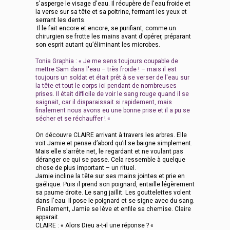
s'asperge le visage d'eau. Il récupère de l'eau froide et
la verse sur sa tête et sa poitrine, fermant les yeux et
serrant les dents.
Il le fait encore et encore, se purifiant, comme un
chirurgien se frotte les mains avant d'opérer, préparant
son esprit autant qu’éliminant les microbes.
Tonia Graphia : « Je me sens toujours coupable de
mettre Sam dans l'eau – très froide ! – mais il est
toujours un soldat et était prêt à se verser de l'eau sur
la tête et tout le corps ici pendant de nombreuses
prises. Il était difficile de voir le sang rouge quand il se
saignait, car il disparaissait si rapidement, mais
finalement nous avons eu une bonne prise et il a pu se
sécher et se réchauffer ! «
On découvre CLAIRE arrivant à travers les arbres. Elle
voit Jamie et pense d’abord qu’il se baigne simplement.
Mais elle s'arrête net, le regardant et ne voulant pas
déranger ce qui se passe. Cela ressemble à quelque
chose de plus important – un rituel.
Jamie incline la tête sur ses mains jointes et prie en
gaélique. Puis il prend son poignard, entaille légèrement
sa paume droite. Le sang jaillit. Les gouttelettes volent
dans l'eau. Il pose le poignard et se signe avec du sang.
Finalement, Jamie se lève et enfile sa chemise. Claire
apparait.
CLAIRE : « Alors Dieu a-t-il une réponse ? «