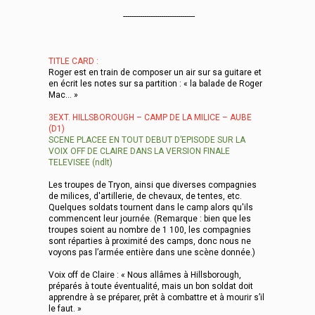
----------------------------------
TITLE CARD :
Roger est en train de composer un air sur sa guitare et
en écrit les notes sur sa partition : « la balade de Roger
Mac… »
3EXT. HILLSBOROUGH – CAMP DE LA MILICE – AUBE
(D1)
SCENE PLACEE EN TOUT DEBUT D’EPISODE SUR LA
VOIX OFF DE CLAIRE DANS LA VERSION FINALE
TELEVISEE (ndlt)
Les troupes de Tryon, ainsi que diverses compagnies
de milices, d'artillerie, de chevaux, de tentes, etc.
Quelques soldats tournent dans le camp alors qu'ils
commencent leur journée. (Remarque : bien que les
troupes soient au nombre de 1 100, les compagnies
sont réparties à proximité des camps, donc nous ne
voyons pas l’armée entière dans une scène donnée.)
Voix off de Claire : « Nous allâmes à Hillsborough,
préparés à toute éventualité, mais un bon soldat doit
apprendre à se préparer, prêt à combattre et à mourir s’il
le faut. »