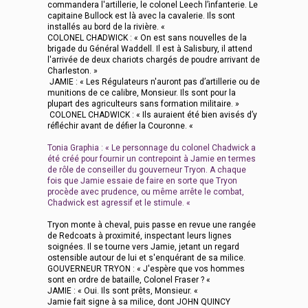
commandera l'artillerie, le colonel Leech l’infanterie. Le
capitaine Bullock est là avec la cavalerie. Ils sont
installés au bord de la rivière. «
COLONEL CHADWICK : « On est sans nouvelles de la
brigade du Général Waddell. Il est à Salisbury, il attend
l'arrivée de deux chariots chargés de poudre arrivant de
Charleston. »
JAMIE : « Les Régulateurs n'auront pas d’artillerie ou de
munitions de ce calibre, Monsieur. Ils sont pour la
plupart des agriculteurs sans formation militaire. »
COLONEL CHADWICK : « Ils auraient été bien avisés d’y
réfléchir avant de défier la Couronne. «
Tonia Graphia : « Le personnage du colonel Chadwick a
été créé pour fournir un contrepoint à Jamie en termes
de rôle de conseiller du gouverneur Tryon. A chaque
fois que Jamie essaie de faire en sorte que Tryon
procède avec prudence, ou même arrête le combat,
Chadwick est agressif et le stimule. «
Tryon monte à cheval, puis passe en revue une rangée
de Redcoats à proximité, inspectant leurs lignes
soignées. Il se tourne vers Jamie, jetant un regard
ostensible autour de lui et s'enquérant de sa milice.
GOUVERNEUR TRYON : « J'espère que vos hommes
sont en ordre de bataille, Colonel Fraser ? «
JAMIE : « Oui. Ils sont prêts, Monsieur. «
Jamie fait signe à sa milice, dont JOHN QUINCY