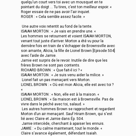
quelqu'un court vers toi avec un mousquet en te
pointant du doigt … Tu tires, c’est ton meilleur espoir. «
Roger essaie de ne pas avoir l'air inquiet.
ROGER : « Cela semble assez facile. »
Une autre voix retentit au fond de la tente.
ISAIAH MORTON : « Je vais en prendre une. «
Les hommes se retournent et voient ISAIAH MORTON,
venant tout juste d’arriver. Morton a été vu pour la
dernière fois en train de s'échapper de Brownsville avec
son amante, Alicia, la fille de Lionel Brown [Episode 504]
avec l’aide de Jamie.
Jamie est surpris de le revoir. Inutile de dire que les
frères Brown ne sont pas contents.
RICHARD BROWN : « Que fait-il ici ? «
ISAIAH MORTON : « Je suis venu aider la milice. »
Lionel fait un pas menaçant vers Morton.
LIONEL BROWN : « Où est mon Alicia, elle est avec toi ?
«
ISAIAH MORTON : « Non, elle est à la maison. «
LIONEL BROWN : « Sa maison est à Brownsville. Pas de
vivre dans le péché avec toi, salaud. »
Les autres hommes Brown se rapprochent et regardent
Morton d’un air menaçant. Sauf Hiram Brown, qui s'est
lié avec Claire et Jamie dans Ép. 504.
Jamie intercède, cherchant à apaiser les ennuis.
JAMIE : « Du calme maintenant, tout le monde. «
Claire s'avance également, défendant Isaiah.