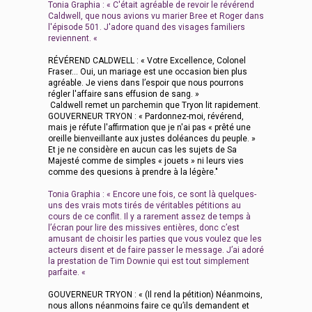
Tonia Graphia : « C'était agréable de revoir le révérend
Caldwell, que nous avions vu marier Bree et Roger dans
l'épisode 501. J'adore quand des visages familiers
reviennent. «
RÉVÉREND CALDWELL : « Votre Excellence, Colonel
Fraser... Oui, un mariage est une occasion bien plus
agréable. Je viens dans l’espoir que nous pourrons
régler l'affaire sans effusion de sang. »
Caldwell remet un parchemin que Tryon lit rapidement.
GOUVERNEUR TRYON : « Pardonnez-moi, révérend,
mais je réfute l'affirmation que je n'ai pas « prêté une
oreille bienveillante aux justes doléances du peuple. »
Et je ne considère en aucun cas les sujets de Sa
Majesté comme de simples « jouets » ni leurs vies
comme des quesions à prendre à la légère."
Tonia Graphia : « Encore une fois, ce sont là quelques-
uns des vrais mots tirés de véritables pétitions au
cours de ce conflit. Il y a rarement assez de temps à
l’écran pour lire des missives entières, donc c’est
amusant de choisir les parties que vous voulez que les
acteurs disent et de faire passer le message. J’ai adoré
la prestation de Tim Downie qui est tout simplement
parfaite. «
GOUVERNEUR TRYON : « (Il rend la pétition) Néanmoins,
nous allons néanmoins faire ce qu’ils demandent et