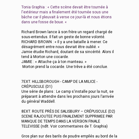
Tonia Graphia : « Cette scène devait être tournée à
l'extérieur mais a finalement été tournée sous une
bâche car il pleuvait à verse ce jour-là et nous étions
dans une fosse de boue. «
Richard Brown lance à son frère un regard chargé de
sous-entendus. Il fait un geste de bonne volonté.
RICHARD BROWN : « Il y a une bataille à mener. Ce
désagrément entre nous devrait être oublié. «
Jamie étudie Richard, doutant de sa sincérité. Alors il
tend à Morton une cocarde.
JAMIE : « Attache ça à ton manteau. »
Morton prend la cocarde. Une trêve a été conclue.
7EXT. HILLSBOROUGH - CAMP DE LA MILICE -
CRÉPUSCULE (D1)
Une série de plans : Le camp s'installe pour la nuit, se
préparant à attendre dans les prochains jours l’arrivée
du général Waddell.
8EXT. ROUTE PRÈS DE SALISBURY – CRÉPUSCULE (D2)
SCENE RAJOUTEE PUIS FINALEMENT SUPPRIMEE PAR
MANQUE DE TEMPS DANS LA VERSION FINALE
TELEVISSE (ndlt. Voir commentaires de T. Graphia)
Gros plan sur des barils de poudre empilés au bord de la