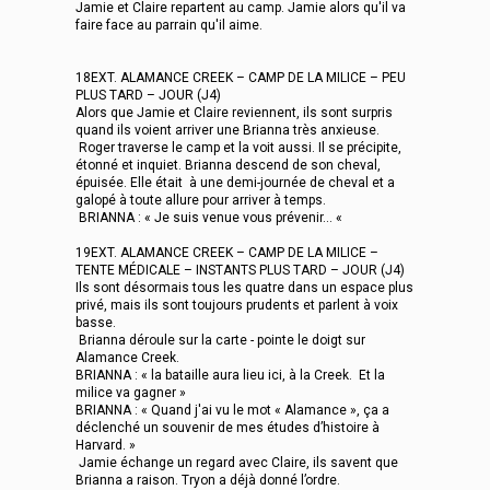
Jamie et Claire repartent au camp. Jamie alors qu'il va
faire face au parrain qu'il aime.
18EXT. ALAMANCE CREEK – CAMP DE LA MILICE – PEU
PLUS TARD – JOUR (J4)
Alors que Jamie et Claire reviennent, ils sont surpris
quand ils voient arriver une Brianna très anxieuse.
Roger traverse le camp et la voit aussi. Il se précipite,
étonné et inquiet. Brianna descend de son cheval,
épuisée. Elle était à une demi-journée de cheval et a
galopé à toute allure pour arriver à temps.
BRIANNA : « Je suis venue vous prévenir... «
19EXT. ALAMANCE CREEK – CAMP DE LA MILICE –
TENTE MÉDICALE – INSTANTS PLUS TARD – JOUR (J4)
Ils sont désormais tous les quatre dans un espace plus
privé, mais ils sont toujours prudents et parlent à voix
basse.
Brianna déroule sur la carte - pointe le doigt sur
Alamance Creek.
BRIANNA : « la bataille aura lieu ici, à la Creek. Et la
milice va gagner »
BRIANNA : « Quand j'ai vu le mot « Alamance », ça a
déclenché un souvenir de mes études d’histoire à
Harvard. »
Jamie échange un regard avec Claire, ils savent que
Brianna a raison. Tryon a déjà donné l’ordre.