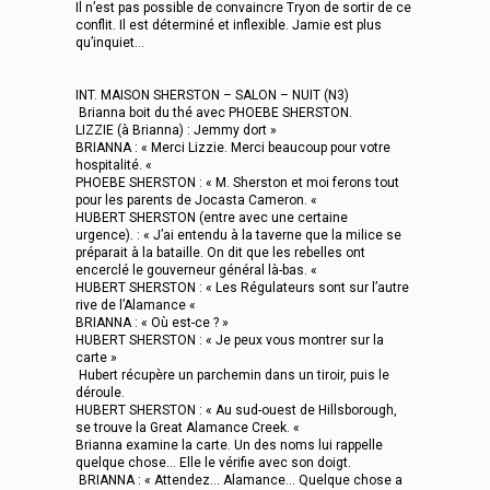
Il n’est pas possible de convaincre Tryon de sortir de ce
conflit. Il est déterminé et inflexible. Jamie est plus
qu’inquiet…
INT. MAISON SHERSTON – SALON – NUIT (N3)
Brianna boit du thé avec PHOEBE SHERSTON.
LIZZIE (à Brianna) : Jemmy dort »
BRIANNA : « Merci Lizzie. Merci beaucoup pour votre
hospitalité. «
PHOEBE SHERSTON : « M. Sherston et moi ferons tout
pour les parents de Jocasta Cameron. «
HUBERT SHERSTON (entre avec une certaine
urgence). : « J’ai entendu à la taverne que la milice se
préparait à la bataille. On dit que les rebelles ont
encerclé le gouverneur général là-bas. «
HUBERT SHERSTON : « Les Régulateurs sont sur l’autre
rive de l’Alamance «
BRIANNA : « Où est-ce ? »
HUBERT SHERSTON : « Je peux vous montrer sur la
carte »
Hubert récupère un parchemin dans un tiroir, puis le
déroule.
HUBERT SHERSTON : « Au sud-ouest de Hillsborough,
se trouve la Great Alamance Creek. «
Brianna examine la carte. Un des noms lui rappelle
quelque chose... Elle le vérifie avec son doigt.
BRIANNA : « Attendez… Alamance... Quelque chose a