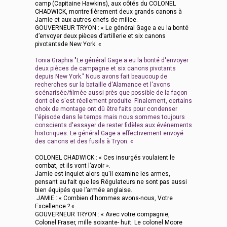
camp (Capitaine Hawkins), aux côtés du COLONEL
CHADWICK, montre fièrement deux grands canons à
Jamie et aux autres chefs de milice.
GOUVERNEUR TRYON : « Le général Gage a eu la bonté
d’envoyer deux pièces d’artillerie et six canons
pivotantsde New York. «
Tonia Graphia "Le général Gage a eu la bonté d'envoyer
deux pièces de campagne et six canons pivotants
depuis New York." Nous avons fait beaucoup de
recherches sur la bataille d'Alamance et l'avons
scénarisée/filmée aussi près que possible de la façon
dont elle s'est réellement produite. Finalement, certains
choix de montage ont dû être faits pour condenser
l'épisode dans le temps mais nous sommes toujours
conscients d'essayer de rester fidèles aux événements
historiques. Le général Gage a effectivement envoyé
des canons et des fusils à Tryon. «
COLONEL CHADWICK : « Ces insurgés voulaient le
combat, et ils vont l’avoir ».
Jamie est inquiet alors qu'il examine les armes,
pensant au fait que les Régulateurs ne sont pas aussi
bien équipés que l’armée anglaise.
JAMIE : « Combien d'hommes avons-nous, Votre
Excellence ? «
GOUVERNEUR TRYON : « Avec votre compagnie,
Colonel Fraser, mille soixante- huit. Le colonel Moore