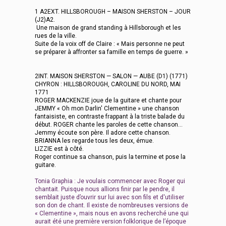
1 A2EXT. HILLSBOROUGH – MAISON SHERSTON – JOUR
(J2)A2.
Une maison de grand standing à Hillsborough et les
rues de la ville.
Suite de la voix off de Claire : « Mais personne ne peut
se préparer à affronter sa famille en temps de guerre. »
2INT. MAISON SHERSTON — SALON — AUBE (D1) (1771)
CHYRON : HILLSBOROUGH, CAROLINE DU NORD, MAI
1771
ROGER MACKENZIE joue de la guitare et chante pour
JEMMY « Oh mon Darlin' Clementine » une chanson
fantaisiste, en contraste frappant à la triste balade du
début. ROGER chante les paroles de cette chanson…
Jemmy écoute son père. Il adore cette chanson.
BRIANNA les regarde tous les deux, émue.
LIZZIE est à côté.
Roger continue sa chanson, puis la termine et pose la
guitare.
Tonia Graphia : Je voulais commencer avec Roger qui
chantait. Puisque nous allions finir par le pendre, il
semblait juste d’ouvrir sur lui avec son fils et d'utiliser
son don de chant. Il existe de nombreuses versions de
« Clementine », mais nous en avons recherché une qui
aurait été une première version folklorique de l’époque