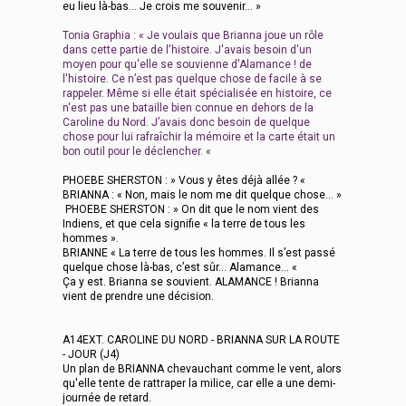
eu lieu là-bas… Je crois me souvenir… »
Tonia Graphia : « Je voulais que Brianna joue un rôle
dans cette partie de l'histoire. J'avais besoin d'un
moyen pour qu'elle se souvienne d'Alamance ! de
l'histoire. Ce n’est pas quelque chose de facile à se
rappeler. Même si elle était spécialisée en histoire, ce
n'est pas une bataille bien connue en dehors de la
Caroline du Nord. J’avais donc besoin de quelque
chose pour lui rafraîchir la mémoire et la carte était un
bon outil pour le déclencher. «
PHOEBE SHERSTON : » Vous y êtes déjà allée ? «
BRIANNA : « Non, mais le nom me dit quelque chose... »
PHOEBE SHERSTON : » On dit que le nom vient des
Indiens, et que cela signifie « la terre de tous les
hommes ».
BRIANNE « La terre de tous les hommes. Il s’est passé
quelque chose là-bas, c’est sûr... Alamance... «
Ça y est. Brianna se souvient. ALAMANCE ! Brianna
vient de prendre une décision.
A14EXT. CAROLINE DU NORD - BRIANNA SUR LA ROUTE
- JOUR (J4)
Un plan de BRIANNA chevauchant comme le vent, alors
qu'elle tente de rattraper la milice, car elle a une demi-
journée de retard.