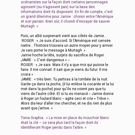
scénaristes sur la façon dont certains personnages
agissent (ou n’agissent pas) sur la base des
informations dont ils disposent. En fin de compte, c'est
un grand dilemme pour Jamie : choisir entre l'Amérique
et son parrain. Bien sûr, il choisit d'essayer de sauver
Murtagh. «
Puis, un allié surprenant vient aux côtés de Jamie…
ROGER : « Je suis d'accord. Si l'Amérique est censée
naitre... l'histoire trouvera un autre moyen pour y arriver.
Je vais porter le message à Murtagh. «
Jamie hoche la tête, surpris du sacrifice de Roger.
JAMIE : « C'est dangereux « --
ROGER : « Je sais. Mais il n’y a que moi qui puisse le
faire. Il me connait. Il sait que je viens du futur. Il me
croira »
JAMIE : « très bien. Tu partiras à la tombée de la nuit.
Garde ça dans ta poche, (il lui enlève la cocarde et la lui
met dans la poche) pour qu'ils ne voient pas que tu
viens de l'autre côté. Et si tu es menacé -- Jamie donne
à Roger un foulard blanc -- agite ceci et crie « Trêve ».
Alors dis-leur d’aller me chercher, et ne dis rien de plus
avant que j’arrive. »
Tonia Graphia : « La mise en place du mouchoir blanc
était la clé – ce sera plus tard la façon dont ils
identifieront Roger pendu dans l’arbre. «