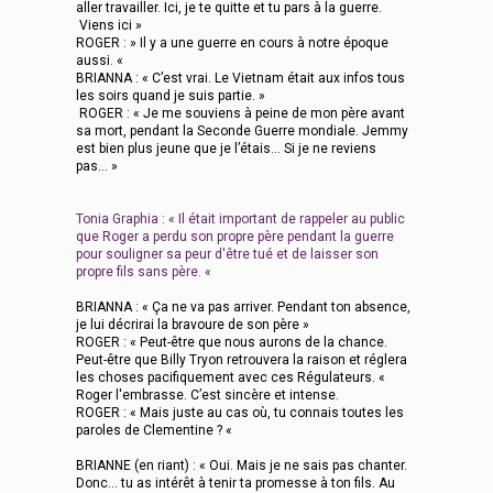
aller travailler. Ici, je te quitte et tu pars à la guerre.
Viens ici »
ROGER : » Il y a une guerre en cours à notre époque
aussi. «
BRIANNA : « C’est vrai. Le Vietnam était aux infos tous
les soirs quand je suis partie. »
ROGER : « Je me souviens à peine de mon père avant
sa mort, pendant la Seconde Guerre mondiale. Jemmy
est bien plus jeune que je l’étais… Si je ne reviens
pas... »
Tonia Graphia : « Il était important de rappeler au public
que Roger a perdu son propre père pendant la guerre
pour souligner sa peur d'être tué et de laisser son
propre fils sans père. «
BRIANNA : « Ça ne va pas arriver. Pendant ton absence,
je lui décrirai la bravoure de son père »
ROGER : « Peut-être que nous aurons de la chance.
Peut-être que Billy Tryon retrouvera la raison et réglera
les choses pacifiquement avec ces Régulateurs. «
Roger l'embrasse. C’est sincère et intense.
ROGER : « Mais juste au cas où, tu connais toutes les
paroles de Clementine ? «
BRIANNE (en riant) : « Oui. Mais je ne sais pas chanter.
Donc... tu as intérêt à tenir ta promesse à ton fils. Au