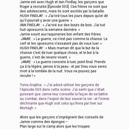
Jamie est avec Hugh et Iain Findlay, les garçons que
Roger a recrutés [Épisode 503]. Ces frères ne sont que
des adolescents, mais ils sont excités par la bataille.
HUGH FINDLAY : « J’ai tiré tous les jours depuis qu’on dit
qu'il pourrait y avoir une guerre. «
IAIN FINDLAY : « J’ai tiré sur des bouts de bois. J’ai tué
huit opossums la semaine dernière. «
Jamie sourit aux taquineries bon enfant des frères.
JAMIE : « La guerre, ce n’est pas comme la chasse. Le
cerf et les opossums n'essaient pas de vous tuer. «
HUGH FINDLAY : « Mais maman dit que le but de la
chasse c’est de tuer quelque chose, et le but à la
guerre, c'est de revenir vivant. »
JAMIE : « La guerre consiste à tuer, point final. Prends
ça à la légère, pense à ta peau - et par Dieu vous serez
mort à la tombée de la nuit. Vous ne pouvez pas
reculer ! «
Tonia Graphia : « J'ai adoré utiliser les garçons de
l'épisode 503 dans cette scène. J'ai senti que c'était
puissant que Jamie leur conseille la façon de se battre
au combat, dans l'espoir de leur sauver la vie - et l'ironie
déchirante que Hugh soit celui qui finira par tirer sur
Murtagh. «
Alors que les garçons s'imprègnent des conseils de
Jamie comme des éponges –
Plan large sur le camp alors que les troupes