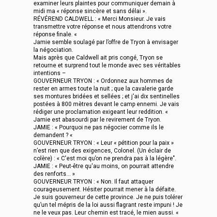
examiner leurs plaintes pour communiquer demain à
midi ma « réponse sincère et sans délai ».
RÉVÉREND CALDWELL : « Merci Monsieur. Je vais
transmettre votre réponse et nous attendrons votre
réponse finale. «
Jamie semble soulagé par l’offre de Tryon à envisager
la négociation.
Mais après que Caldwell ait pris congé, Tryon se
retourne et surprend tout le monde avec ses véritables
intentions –
GOUVERNEUR TRYON : « Ordonnez aux hommes de
rester en armes toute la nuit ; que la cavalerie garde
ses montures bridées et sellées ; et j'ai dix sentinelles
postées à 800 mètres devant le camp ennemi. Je vais
rédiger une proclamation exigeant leur reddition. «
Jamie est abasourdi par le revirement de Tryon.
JAMIE : « Pourquoi ne pas négocier comme ils le
demandent ? «
GOUVERNEUR TRYON : « Leur « pétition pour la paix »
n’est rien que des exigences, Colonel. (Un éclair de
colère) : « C'est moi qu’on ne prendra pas à la légère".
JAMIE : « Peut-être qu'au moins, on pourrait attendre
des renforts... »
GOUVERNEUR TRYON : « Non. Il faut attaquer
courageusement. Hésiter pourrait mener à la défaite.
Je suis gouverneur de cette province. Je ne puis tolérer
qu’un tel mépris de la loi aussi flagrant reste impuni ! Je
ne le veux pas. Leur chemin est tracé, le mien aussi. «