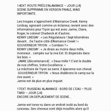
14EXT. ROUTE PRÈS D’ALAMANCE – JOUR (J4)
SCENE SUPPRIMME EN VERSION FINALE, MAIS
IMPORTANTE.
Les troupes s'approchent d'Alamance Creek. Kenny
Lindsay, agissant comme un éclaireur, revient avec des
informations pour Tryon qui est avec Jamie, Claire,
Roger, le colonel Chadwick et d'autres.
KENNY LINDSAY : « Les Régulateurs ! Sept kilomètres
devant... De l'autre côté d’Alamance Creek ! »
GOUVERNEUR TRYON : « Combien ? «
KENNY LINDSAY : « Je dirais au moins deux mille,
monsieur... campés sur la rive Est. Et dispersés dans
les bois. »
JAMIE (décontenancé) : « Deux mille ? C'est le double
de nos chiffres, Votre Excellence. «
La mâchoire de Tryon se serre. Il éperonne son cheval.
GOUVERNEUR TRYON : « Nous établirons le camp sur la
rive ouest. «
Jamie est de plus en plus inquiet.
17EXT. RUISSEAU ALAMANCE - BORD DE L'EAU – PLUS
TARD – JOUR (J4)
ENCORE UN DEPLACEMENT DE SCENE…
Jamie est torse nu dans un endroit isolé au bord du
ruisseau. Ses cheveux sont déjà mouillés alors qu'il