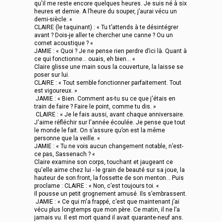
qu'il me reste encore quelques heures. Je suis né à six
heures et demie. A l’heure du souper, j’aurai vécu un
demi-siècle. «
CLAIRE (le taquinant) : « Tu t’attends à te désintégrer
avant ? Dois-je aller te chercher une canne ? Ou un
cornet acoustique ? «
JAMIE : « Quoi ? Je ne pense rien perdre d’ici là. Quant à
ce qui fonctionne... ouais, eh bien... «
Claire glisse une main sous la couverture, la laisse se
poser sur lui.
CLAIRE : « Tout semble fonctionner parfaitement. Tout
est vigoureux. »
JAMIE : « Bien. Comment as-tu su ce que j'étais en
train de faire ? Faire le point, comme tu dis. »
CLAIRE : « Je le fais aussi, avant chaque anniversaire.
J'aime réfléchir sur l'année écoulée. Je pense que tout
le monde le fait. On s’assure qu’on est la même
personne que la veille. «
JAMIE : « Tu ne vois aucun changement notable, n’est-
ce pas, Sassenach ? «
Claire examine son corps, touchant et jaugeant ce
qu'elle aime chez lui - le grain de beauté sur sa joue, la
hauteur de son front, la fossette de son menton... Puis
proclame : CLAIRE : « Non, c’est toujours toi. «
Il pousse un petit grognement amusé. Ils s’embrassent.
JAMIE : « Ce qui m'a frappé, c’est que maintenant j’ai
vécu plus longtemps que mon père. Ce matin, il ne l’a
jamais vu. Il est mort quand il avait quarante-neuf ans.