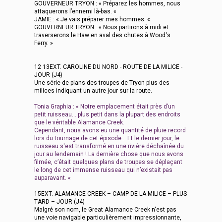
GOUVERNEUR TRYON : « Préparez les hommes, nous
attaquerons l’ennemi là-bas. «
JAMIE : « Je vais préparer mes hommes. «
GOUVERNEUR TRYON : « Nous partirons à midi et
traverserons le Haw en aval des chutes à Wood's
Ferry. »
12 13EXT. CAROLINE DU NORD - ROUTE DE LA MILICE -
JOUR (J4)
Une série de plans des troupes de Tryon plus des
milices indiquant un autre jour sur la route.
Tonia Graphia : « Notre emplacement était près d’un
petit ruisseau… plus petit dans la plupart des endroits
que le véritable Alamance Creek.
Cependant, nous avons eu une quantité de pluie record
lors du tournage de cet épisode… Et le dernier jour, le
ruisseau s'est transformé en une rivière déchaînée du
jour au lendemain ! La dernière chose que nous avons
filmée, c’était quelques plans de troupes se déplaçant
le long de cet immense ruisseau qui n’existait pas
auparavant. «
15EXT. ALAMANCE CREEK – CAMP DE LA MILICE – PLUS
TARD – JOUR (J4)
Malgré son nom, le Great Alamance Creek n'est pas
une voie navigable particulièrement impressionnante,