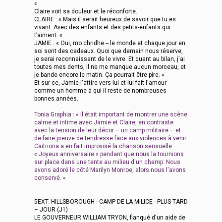
«
Claire voit sa douleur et le réconforte.
CLAIRE : « Mais il serait heureux de savoir que tu es
vivant. Avec des enfants et des petits-enfants qui
t’aiment. «
JAMIE : « Oui, mo chridhe -- le monde et chaque jour en
soi sont des cadeaux. Quoi que demain nous réserve,
je serai reconnaissant de le vivre. Et quant au bilan, j'ai
toutes mes dents, il ne me manque aucun morceau, et
je bande encore le matin. Ça pourrait être pire. «
Et sur ce, Jamie l'attire vers lui et lui fait l'amour
comme un homme à qui il reste de nombreuses
bonnes années.
Tonia Graphia : « Il était important de montrer une scène
calme et intime avec Jamie et Claire, en contraste
avec la tension de leur décor – un camp militaire – et
de faire preuve de tendresse face aux violences à venir.
Caitriona a en fait improvisé la chanson sensuelle
« Joyeux anniversaire » pendant que nous la tournions
sur place dans une tente au milieu d'un champ. Nous
avons adoré le côté Marilyn Monroe, alors nous l'avons
conservé. «
5EXT. HILLSBOROUGH - CAMP DE LA MILICE - PLUS TARD
– JOUR (J1)
LE GOUVERNEUR WILLIAM TRYON, flanqué d'un aide de