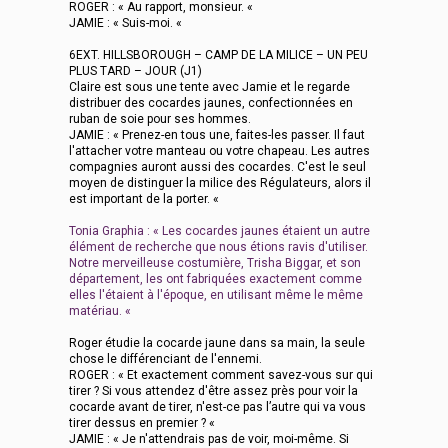
ROGER : « Au rapport, monsieur. «
JAMIE : « Suis-moi. «
6EXT. HILLSBOROUGH – CAMP DE LA MILICE – UN PEU
PLUS TARD – JOUR (J1)
Claire est sous une tente avec Jamie et le regarde
distribuer des cocardes jaunes, confectionnées en
ruban de soie pour ses hommes.
JAMIE : « Prenez-en tous une, faites-les passer. Il faut
l'attacher votre manteau ou votre chapeau. Les autres
compagnies auront aussi des cocardes. C'est le seul
moyen de distinguer la milice des Régulateurs, alors il
est important de la porter. «
Tonia Graphia : « Les cocardes jaunes étaient un autre
élément de recherche que nous étions ravis d'utiliser.
Notre merveilleuse costumière, Trisha Biggar, et son
département, les ont fabriquées exactement comme
elles l'étaient à l'époque, en utilisant même le même
matériau. «
Roger étudie la cocarde jaune dans sa main, la seule
chose le différenciant de l'ennemi.
ROGER : « Et exactement comment savez-vous sur qui
tirer ? Si vous attendez d'être assez près pour voir la
cocarde avant de tirer, n'est-ce pas l’autre qui va vous
tirer dessus en premier ? «
JAMIE : « Je n'attendrais pas de voir, moi-même. Si