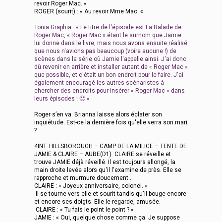
revoir Roger Mac. «
ROGER (sourit) : « Au revoir Mme Mac. «
Tonia Graphia : « Le titre de l'épisode est La Balade de
Roger Mac, « Roger Mac » étant le surnom que Jamie
lui donne dans le livre, mais nous avons ensuite réalisé
que nous n'avions pas beaucoup (voire aucune !) de
scènes dans la série où Jamie l'appelle ainsi. J'ai donc
dû revenir en arrière et installer autant de « Roger Mac »
que possible, et c'était un bon endroit pour le faire. J'ai
également encouragé les autres scénaristes à
chercher des endroits pour insérer « Roger Mac » dans
leurs épisodes ! 🙂 «
Roger s’en va. Brianna laisse alors éclater son
inquiétude. Est-ce la dernière fois qu'elle verra son mari
?
4INT. HILLSBOROUGH – CAMP DE LA MILICE – TENTE DE
JAMIE & CLAIRE – AUBE(D1) CLAIRE se réveille et
trouve JAMIE déjà réveillé. Il est toujours allongé, la
main droite levée alors qu'il l'examine de près. Elle se
rapproche et murmure doucement…
CLAIRE : « Joyeux anniversaire, colonel. »
Il se tourne vers elle et sourit tandis qu'il bouge encore
et encore ses doigts. Elle le regarde, amusée.
CLAIRE : « Tu fais le point le point ? «
JAMIE : « Oui, quelque chose comme ça. Je suppose