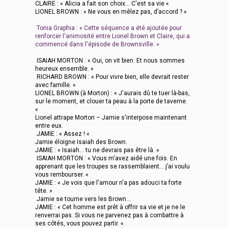
CLAIRE : « Alicia a fait son choix... C'est sa vie «
LIONEL BROWN : « Ne vous en mêlez pas, d’accord ? »
Tonia Graphia : « Cette séquence a été ajoutée pour
renforcer l'animosité entre Lionel Brown et Claire, qui a
commencé dans l'épisode de Brownsville. »
ISAIAH MORTON : « Oui, on vit bien. Et nous sommes
heureux ensemble. »
RICHARD BROWN : « Pour vivre bien, elle devrait rester
avec famille. «
LIONEL BROWN (à Morton) : « J'aurais dû te tuer là-bas,
sur le moment, et clouer ta peau à la porte de taverne.
«
Lionel attrape Morton – Jamie s'interpose maintenant
entre eux.
JAMIE : « Assez ! «
Jamie éloigne Isaiah des Brown.
JAMIE : « Isaiah... tu ne devrais pas être là. »
ISAIAH MORTON : « Vous m'avez aidé une fois. En
apprenant que les troupes se rassemblaient... j’ai voulu
vous rembourser. «
JAMIE : « Je vois que l'amour n'a pas adouci ta forte
tête. »
Jamie se tourne vers les Brown...
JAMIE : « Cet homme est prêt à offrir sa vie et je ne le
renverrai pas. Si vous ne parvenez pas à combattre à
ses côtés, vous pouvez partir. «