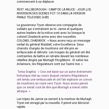
commencent à se déplacer.
9EXT. HILLSBOROUGH - CAMP DE LA MILICE - JOUR (J3)
INVERSION DES SCENES 9 ET 10 DANS LA VERSION
FINALE TELEVISEE (ndlt)
Le gouverneur Tryon observe une compagnie de
soldats qui s'entraînent au tir. Jamie et quelques
autres leaders de la milice sont avec lui lorsque le
colonel Chadwick arrive avec des nouvelles.
COLONEL CHADWICK : « Nous avons reçu un message
verbal du général Waddell, votre Excellence. Deux
chariots chargés de munitions ont été pris en
embuscade et détruits. Les troupes du général ont été
contraintes de battre en retraite devant les nombreux
rebelles dirigés par Murtagh Fitzgibbons. Et selon les
éclaireurs, les Régulateurs sont sur l’autre rive. »
Tonia Graphia : « Ceci est basé sur un autre événement
historique réel au cours duquel certains Régulateurs
ont tendu une embuscade et ont fait exploser un convoi
de munitions en route vers Tryon. Nous avons pensé
que ce serait cool de dire que Murtagh a mené cette
attaque. «
Les tripes de Jamie se serrent à la mention de Murtagh.
Tryon est enragé par la nouvelle. Il prend une décision
rapide.