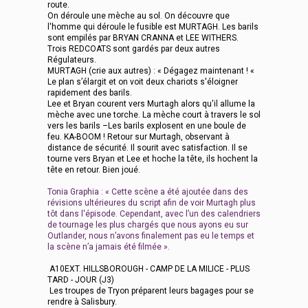
route.
On déroule une mèche au sol. On découvre que
l'homme qui déroule le fusible est MURTAGH. Les barils
sont empilés par BRYAN CRANNA et LEE WITHERS.
Trois REDCOATS sont gardés par deux autres
Régulateurs.
MURTAGH (crie aux autres) : « Dégagez maintenant ! «
Le plan s’élargit et on voit deux chariots s'éloigner
rapidement des barils.
Lee et Bryan courent vers Murtagh alors qu'il allume la
mèche avec une torche. La mèche court à travers le sol
vers les barils –Les barils explosent en une boule de
feu. KA-BOOM ! Retour sur Murtagh, observant à
distance de sécurité. Il sourit avec satisfaction. Il se
tourne vers Bryan et Lee et hoche la tête, ils hochent la
tête en retour. Bien joué.
Tonia Graphia : « Cette scène a été ajoutée dans des
révisions ultérieures du script afin de voir Murtagh plus
tôt dans l'épisode. Cependant, avec l’un des calendriers
de tournage les plus chargés que nous ayons eu sur
Outlander, nous n’avons finalement pas eu le temps et
la scène n’a jamais été filmée ».
A10EXT. HILLSBOROUGH - CAMP DE LA MILICE - PLUS
TARD - JOUR (J3)
Les troupes de Tryon préparent leurs bagages pour se
rendre à Salisbury.