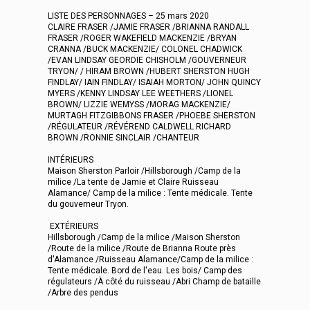
LISTE DES PERSONNAGES – 25 mars 2020
CLAIRE FRASER /JAMIE FRASER /BRIANNA RANDALL
FRASER /ROGER WAKEFIELD MACKENZIE /BRYAN
CRANNA /BUCK MACKENZIE/ COLONEL CHADWICK
/EVAN LINDSAY GEORDIE CHISHOLM /GOUVERNEUR
TRYON/ / HIRAM BROWN /HUBERT SHERSTON HUGH
FINDLAY/ IAIN FINDLAY/ ISAIAH MORTON/ JOHN QUINCY
MYERS /KENNY LINDSAY LEE WEETHERS /LIONEL
BROWN/ LIZZIE WEMYSS /MORAG MACKENZIE/
MURTAGH FITZGIBBONS FRASER /PHOEBE SHERSTON
/RÉGULATEUR /RÉVÉREND CALDWELL RICHARD
BROWN /RONNIE SINCLAIR /CHANTEUR
INTÉRIEURS
Maison Sherston Parloir /Hillsborough /Camp de la
milice /La tente de Jamie et Claire Ruisseau
Alamance/ Camp de la milice : Tente médicale. Tente
du gouverneur Tryon.
EXTÉRIEURS
Hillsborough /Camp de la milice /Maison Sherston
/Route de la milice /Route de Brianna Route près
d'Alamance /Ruisseau Alamance/Camp de la milice :
Tente médicale. Bord de l'eau. Les bois/ Camp des
régulateurs /À côté du ruisseau /Abri Champ de bataille
/Arbre des pendus