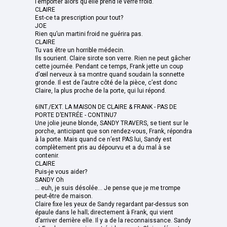
l’emporter alors qu’elle prend le verre froid.
CLAIRE
Est-ce ta prescription pour tout?
JOE
Rien qu’un martini froid ne guérira pas.
CLAIRE
Tu vas être un horrible médecin.
Ils sourient. Claire sirote son verre. Rien ne peut gâcher
cette journée. Pendant ce temps, Frank jette un coup
d’œil nerveux à sa montre quand soudain la sonnette
gronde. Il est de l’autre côté de la pièce, c’est donc
Claire, la plus proche de la porte, qui lui répond.
6INT./EXT. LA MAISON DE CLAIRE & FRANK - PAS DE
PORTE D’ENTRÉE - CONTINU7
Une jolie jeune blonde, SANDY TRAVERS, se tient sur le
porche, anticipant que son rendez-vous, Frank, répondra
à la porte. Mais quand ce n’est PAS lui, Sandy est
complètement pris au dépourvu et a du mal à se
contenir.
CLAIRE
Puis-je vous aider?
SANDY Oh
... euh, je suis désolée... Je pense que je me trompe
peut-être de maison.
Claire fixe les yeux de Sandy regardant par-dessus son
épaule dans le hall; directement à Frank, qui vient
d’arriver derrière elle. Il y a de la reconnaissance. Sandy