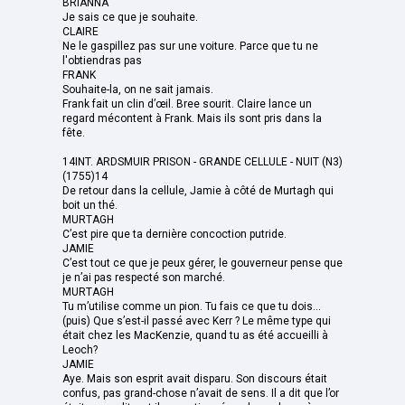
BRIANNA
Je sais ce que je souhaite.
CLAIRE
Ne le gaspillez pas sur une voiture. Parce que tu ne
l'obtiendras pas
FRANK
Souhaite-la, on ne sait jamais.
Frank fait un clin d’œil. Bree sourit. Claire lance un
regard mécontent à Frank. Mais ils sont pris dans la
fête.
14INT. ARDSMUIR PRISON - GRANDE CELLULE - NUIT (N3)
(1755)14
De retour dans la cellule, Jamie à côté de Murtagh qui
boit un thé.
MURTAGH
C’est pire que ta dernière concoction putride.
JAMIE
C’est tout ce que je peux gérer, le gouverneur pense que
je n’ai pas respecté son marché.
MURTAGH
Tu m’utilise comme un pion. Tu fais ce que tu dois...
(puis) Que s’est-il passé avec Kerr ? Le même type qui
était chez les MacKenzie, quand tu as été accueilli à
Leoch?
JAMIE
Aye. Mais son esprit avait disparu. Son discours était
confus, pas grand-chose n’avait de sens. Il a dit que l’or