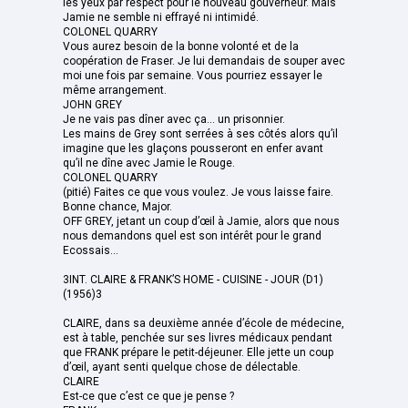
les yeux par respect pour le nouveau gouverneur. Mais
Jamie ne semble ni effrayé ni intimidé.
COLONEL QUARRY
Vous aurez besoin de la bonne volonté et de la
coopération de Fraser. Je lui demandais de souper avec
moi une fois par semaine. Vous pourriez essayer le
même arrangement.
JOHN GREY
Je ne vais pas dîner avec ça... un prisonnier.
Les mains de Grey sont serrées à ses côtés alors qu’il
imagine que les glaçons pousseront en enfer avant
qu’il ne dîne avec Jamie le Rouge.
COLONEL QUARRY
(pitié) Faites ce que vous voulez. Je vous laisse faire.
Bonne chance, Major.
OFF GREY, jetant un coup d’œil à Jamie, alors que nous
nous demandons quel est son intérêt pour le grand
Ecossais...
3INT. CLAIRE & FRANK’S HOME - CUISINE - JOUR (D1)
(1956)3
CLAIRE, dans sa deuxième année d’école de médecine,
est à table, penchée sur ses livres médicaux pendant
que FRANK prépare le petit-déjeuner. Elle jette un coup
d’œil, ayant senti quelque chose de délectable.
CLAIRE
Est-ce que c’est ce que je pense ?