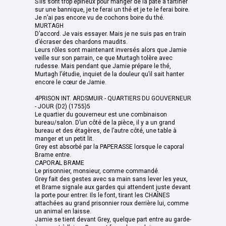
S’ils sont trop épineux pour manger de la pâte à tartiner
sur une bannique, je te ferai un thé et je te le ferai boire.
Je n’ai pas encore vu de cochons boire du thé.
MURTAGH
D’accord. Je vais essayer. Mais je ne suis pas en train
d’écraser des chardons maudits.
Leurs rôles sont maintenant inversés alors que Jamie
veille sur son parrain, ce que Murtagh tolère avec
rudesse. Mais pendant que Jamie prépare le thé,
Murtagh l’étudie, inquiet de la douleur qu’il sait hanter
encore le cœur de Jamie.
4PRISON INT. ARDSMUIR - QUARTIERS DU GOUVERNEUR
- JOUR (D2) (1755)5
Le quartier du gouverneur est une combinaison
bureau/salon. D’un côté de la pièce, il y a un grand
bureau et des étagères, de l’autre côté, une table à
manger et un petit lit.
Grey est absorbé par la PAPERASSE lorsque le caporal
Brame entre.
CAPORAL BRAME
Le prisonnier, monsieur, comme commandé.
Grey fait des gestes avec sa main sans lever les yeux,
et Brame signale aux gardes qui attendent juste devant
la porte pour entrer. Ils le font, tirant les CHAÎNES
attachées au grand prisonnier roux derrière lui, comme
un animal en laisse.
Jamie se tient devant Grey, quelque part entre au garde-