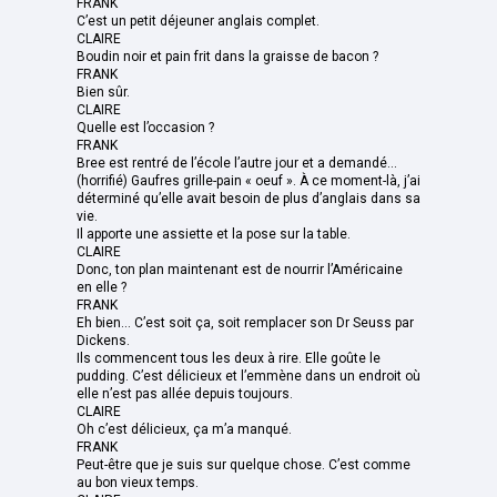
FRANK
C’est un petit déjeuner anglais complet.
CLAIRE
Boudin noir et pain frit dans la graisse de bacon ?
FRANK
Bien sûr.
CLAIRE
Quelle est l’occasion ?
FRANK
Bree est rentré de l’école l’autre jour et a demandé...
(horrifié) Gaufres grille-pain « oeuf ». À ce moment-là, j’ai
déterminé qu’elle avait besoin de plus d’anglais dans sa
vie.
Il apporte une assiette et la pose sur la table.
CLAIRE
Donc, ton plan maintenant est de nourrir l’Américaine
en elle ?
FRANK
Eh bien... C’est soit ça, soit remplacer son Dr Seuss par
Dickens.
Ils commencent tous les deux à rire. Elle goûte le
pudding. C’est délicieux et l’emmène dans un endroit où
elle n’est pas allée depuis toujours.
CLAIRE
Oh c’est délicieux, ça m’a manqué.
FRANK
Peut-être que je suis sur quelque chose. C’est comme
au bon vieux temps.