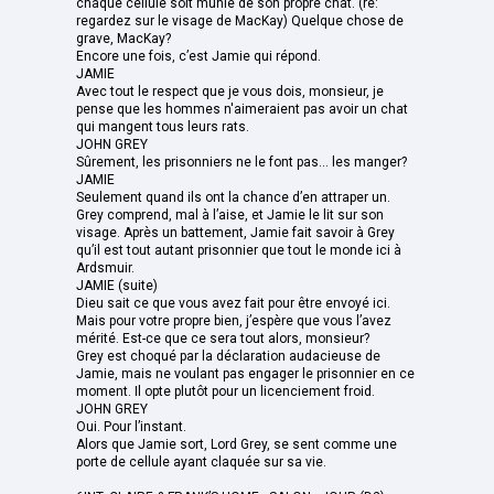
chaque cellule soit munie de son propre chat. (re:
regardez sur le visage de MacKay) Quelque chose de
grave, MacKay?
Encore une fois, c’est Jamie qui répond.
JAMIE
Avec tout le respect que je vous dois, monsieur, je
pense que les hommes n'aimeraient pas avoir un chat
qui mangent tous leurs rats.
JOHN GREY
Sûrement, les prisonniers ne le font pas... les manger?
JAMIE
Seulement quand ils ont la chance d’en attraper un.
Grey comprend, mal à l’aise, et Jamie le lit sur son
visage. Après un battement, Jamie fait savoir à Grey
qu’il est tout autant prisonnier que tout le monde ici à
Ardsmuir.
JAMIE (suite)
Dieu sait ce que vous avez fait pour être envoyé ici.
Mais pour votre propre bien, j’espère que vous l’avez
mérité. Est-ce que ce sera tout alors, monsieur?
Grey est choqué par la déclaration audacieuse de
Jamie, mais ne voulant pas engager le prisonnier en ce
moment. Il opte plutôt pour un licenciement froid.
JOHN GREY
Oui. Pour l’instant.
Alors que Jamie sort, Lord Grey, se sent comme une
porte de cellule ayant claquée sur sa vie.