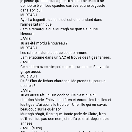
je pense qu’il est plus âgé qu’il n’en a l’air. Mais il se
comporte bien. Les épaules carrées et une baguette
dans son cul.
MURTAGH
Aye. La baguette dans le cul est un standard dans
l’armée britannique.
Jamie remarque que Murtagh se gratte sur une
blessure.
JAMIE
Tu as été mordu à nouveau ?
MURTAGH
Les rats ont d’une audace peu commune.
Jamie tâtonne dans un SAC et trouve des tiges fanées.
JAMIE
Cela aidera avec n’importe quelle purulence. Et avec la
grippe aussi.
MURTAGH
Pitié ! Plus de fichus chardons. Me prends-tu pour un
cochon ?
JAMIE
Tu es aussi têtu qu’un cochon. Ce n’est que du
chardon-Marie. Enleve les têtes et écrase les feuilles et
les tiges. J’ai appris le truc de... Une fille qui en savait
beaucoup sur la guérison.
Murtagh réagit, il sait que Jamie parle de Claire, bien
qu’il n’utilise pas son nom, et ne l’a pas fait depuis des
années.
JAMIE (suite)