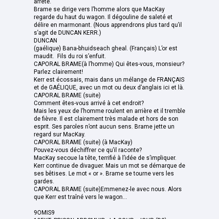
arrêté.
Brame se dirige vers l’homme alors que MacKay
regarde du haut du wagon. Il dégouline de saleté et
délire en marmonant. (Nous apprendrons plus tard qu’il
s’agit de DUNCAN KERR.)
DUNCAN
(gaélique) Bana-bhuidseach gheal. (Français) L’or est
maudit. Fils du roi s’enfuit.
CAPORAL BRAME(à l’homme) Qui êtes-vous, monsieur?
Parlez clairement!
Kerr est écossais, mais dans un mélange de FRANÇAIS
et de GAÉLIQUE, avec un mot ou deux d’anglais ici et là.
CAPORAL BRAME (suite)
Comment êtes-vous arrivé à cet endroit?
Mais les yeux de l’homme roulent en arrière et il tremble
de fièvre. Il est clairement très malade et hors de son
esprit. Ses paroles n’ont aucun sens. Brame jette un
regard sur MacKay.
CAPORAL BRAME (suite) (à MacKay)
Pouvez-vous déchiffrer ce qu’il raconte?
MacKay secoue la tête, terrifié à l’idée de s’impliquer.
Kerr continue de divaguer. Mais un mot se démarque de
ses bêtises. Le mot « or ». Brame se tourne vers les
gardes.
CAPORAL BRAME (suite)Emmenez-le avec nous. Alors
que Kerr est traîné vers le wagon...
9OMIS9