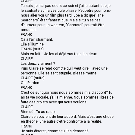
CLAIRE
Tu sais, je n’ai pas cours ce soir et j’ai lu autant que je
le souhaite sur la vésicule biliaire. Peut-être pourrions-
nous aller voir un film plus tard. Joe a dit que" The
Searchers" était fantastique. Mais si tu n'es pas
d’humeur pour un western, "Carousel" pourrait être
amusant...
FRANK
Ça a l’air charmant.
Elle s’illumine.
FRANK (suite)
Mais en fait... Je les ai déjà vus tous les deux.
CLAIRE
Les deux, vraiment ?
Puis Claire se rend compte qu’il veut dire... avec une
personne. Elle se sent stupide. Blessé même.
CLAIRE (suite)
Oh. Pardon.
FRANK
C’est ce sur quoi nous nous sommes mis d’accord? Tu
as ta vie sociale, j’ai la mienne. Nous sommes libres de
faire des projets avec qui nous voulons...
CLAIRE
Bien sûr. Tu as raison.
Claire se souvient de leur accord. Mais c’est une chose
en théorie, une autre d’être confronté à la réalité.
FRANK
Je suis discret, comme tu l'as demandé.