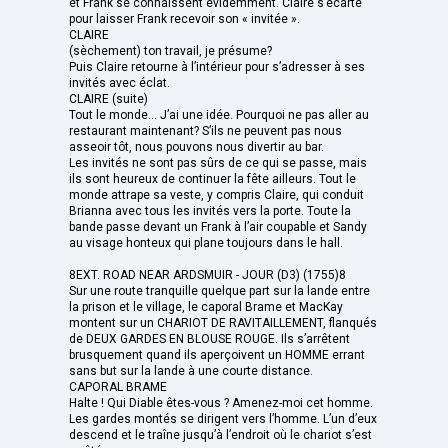
et Frank se connaissent évidemment. Claire s’écarte
pour laisser Frank recevoir son « invitée ».
CLAIRE
(sèchement) ton travail, je présume?
Puis Claire retourne à l’intérieur pour s’adresser à ses
invités avec éclat.
CLAIRE (suite)
Tout le monde... J’ai une idée. Pourquoi ne pas aller au
restaurant maintenant? S’ils ne peuvent pas nous
asseoir tôt, nous pouvons nous divertir au bar.
Les invités ne sont pas sûrs de ce qui se passe, mais
ils sont heureux de continuer la fête ailleurs. Tout le
monde attrape sa veste, y compris Claire, qui conduit
Brianna avec tous les invités vers la porte. Toute la
bande passe devant un Frank à l’air coupable et Sandy
au visage honteux qui plane toujours dans le hall.
8EXT. ROAD NEAR ARDSMUIR - JOUR (D3) (1755)8
Sur une route tranquille quelque part sur la lande entre
la prison et le village, le caporal Brame et MacKay
montent sur un CHARIOT DE RAVITAILLEMENT, flanqués
de DEUX GARDES EN BLOUSE ROUGE. Ils s’arrêtent
brusquement quand ils aperçoivent un HOMME errant
sans but sur la lande à une courte distance.
CAPORAL BRAME
Halte ! Qui Diable êtes-vous ? Amenez-moi cet homme.
Les gardes montés se dirigent vers l’homme. L’un d’eux
descend et le traîne jusqu’à l’endroit où le chariot s’est