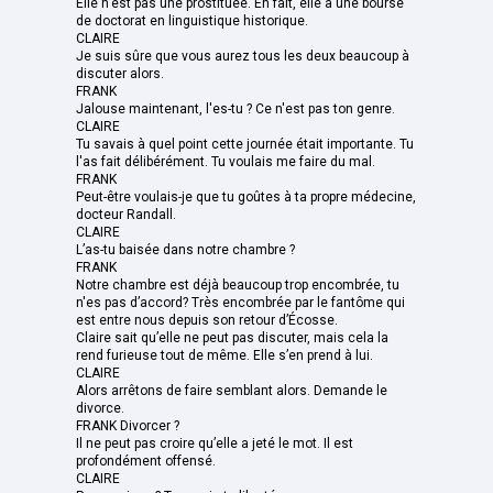
Elle n’est pas une prostituée. En fait, elle a une bourse
de doctorat en linguistique historique.
CLAIRE
Je suis sûre que vous aurez tous les deux beaucoup à
discuter alors.
FRANK
Jalouse maintenant, l'es-tu ? Ce n'est pas ton genre.
CLAIRE
Tu savais à quel point cette journée était importante. Tu
l'as fait délibérément. Tu voulais me faire du mal.
FRANK
Peut-être voulais-je que tu goûtes à ta propre médecine,
docteur Randall.
CLAIRE
L’as-tu baisée dans notre chambre ?
FRANK
Notre chambre est déjà beaucoup trop encombrée, tu
n'es pas d’accord? Très encombrée par le fantôme qui
est entre nous depuis son retour d’Écosse.
Claire sait qu’elle ne peut pas discuter, mais cela la
rend furieuse tout de même. Elle s’en prend à lui.
CLAIRE
Alors arrêtons de faire semblant alors. Demande le
divorce.
FRANK Divorcer ?
Il ne peut pas croire qu’elle a jeté le mot. Il est
profondément offensé.
CLAIRE