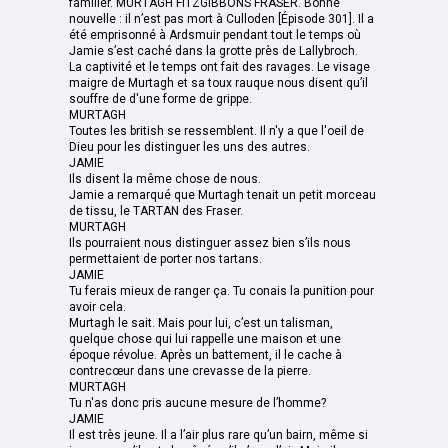
familier. MURTAGH FITZGIBBONS FRASER. Bonne
nouvelle : il n’est pas mort à Culloden [Épisode 301]. Il a
été emprisonné à Ardsmuir pendant tout le temps où
Jamie s’est caché dans la grotte près de Lallybroch.
La captivité et le temps ont fait des ravages. Le visage
maigre de Murtagh et sa toux rauque nous disent qu’il
souffre de d'une forme de grippe.
MURTAGH
Toutes les british se ressemblent. Il n'y a que l'oeil de
Dieu pour les distinguer les uns des autres.
JAMIE
Ils disent la même chose de nous.
Jamie a remarqué que Murtagh tenait un petit morceau
de tissu, le TARTAN des Fraser.
MURTAGH
Ils pourraient nous distinguer assez bien s’ils nous
permettaient de porter nos tartans.
JAMIE
Tu ferais mieux de ranger ça. Tu conais la punition pour
avoir cela.
Murtagh le sait. Mais pour lui, c’est un talisman,
quelque chose qui lui rappelle une maison et une
époque révolue. Après un battement, il le cache à
contrecœur dans une crevasse de la pierre.
MURTAGH
Tu n'as donc pris aucune mesure de l’homme?
JAMIE
Il est très jeune. Il a l’air plus rare qu’un bairn, même si