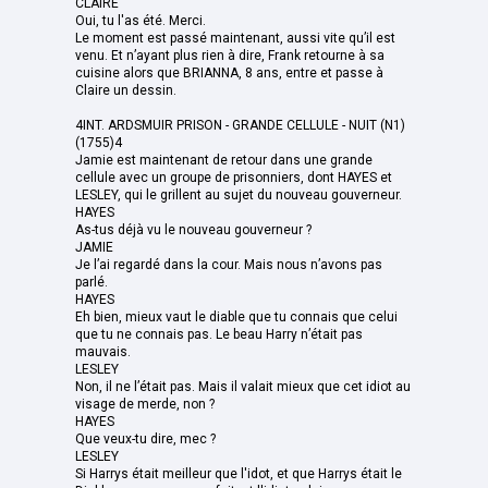
CLAIRE
Oui, tu l'as été. Merci.
Le moment est passé maintenant, aussi vite qu’il est
venu. Et n’ayant plus rien à dire, Frank retourne à sa
cuisine alors que BRIANNA, 8 ans, entre et passe à
Claire un dessin.
4INT. ARDSMUIR PRISON - GRANDE CELLULE - NUIT (N1)
(1755)4
Jamie est maintenant de retour dans une grande
cellule avec un groupe de prisonniers, dont HAYES et
LESLEY, qui le grillent au sujet du nouveau gouverneur.
HAYES
As-tus déjà vu le nouveau gouverneur ?
JAMIE
Je l’ai regardé dans la cour. Mais nous n’avons pas
parlé.
HAYES
Eh bien, mieux vaut le diable que tu connais que celui
que tu ne connais pas. Le beau Harry n’était pas
mauvais.
LESLEY
Non, il ne l’était pas. Mais il valait mieux que cet idiot au
visage de merde, non ?
HAYES
Que veux-tu dire, mec ?
LESLEY
Si Harrys était meilleur que l'idot, et que Harrys était le