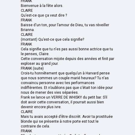
FRANK
Bienvenue à la fête alors.
CLAIRE
Qu’est-ce que ça veut dire ?
FRANK
Baisse d'un ton, pour l’amour de Dieu, tu vas réveiller
Brianna.
CLAIRE
(montant) Qu’est-ce que cela signifie?
FRANK
Cela signifie que tu n'es pas aussi bonne actrice que tu
le penses, Claire.
Cette conversation mijote depuis des années et finit par
exploser au grand jour.
FRANK (suite)
Crois-tu honnêtement que quelqu’un à Harvard pense
que nous sommes un couple marié heureux? Tu n'as
convaincu personne avec tes performances
indifférentes. Et n’oublions pas que c’était ton idée pour
nous de mener des vies séparées.
Frank se lance un VERRE DE WHISKY du petit bar. S’il
doit avoir cette conversation, il pourrait aussi bien
devenir encore plus ivre.
CLAIRE
Mais tu avais accepté d’être discrèt. Avoir ta prostituée
blonde qui se présente à notre porte est tout le
contraire de cela.
FRANK