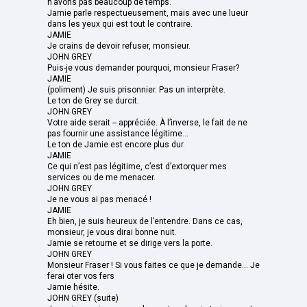
n’avons pas beaucoup de temps.
Jamie parle respectueusement, mais avec une lueur
dans les yeux qui est tout le contraire.
JAMIE
Je crains de devoir refuser, monsieur.
JOHN GREY
Puis-je vous demander pourquoi, monsieur Fraser?
JAMIE
(poliment) Je suis prisonnier. Pas un interprète.
Le ton de Grey se durcit.
JOHN GREY
Votre aide serait -- appréciée. À l’inverse, le fait de ne
pas fournir une assistance légitime...
Le ton de Jamie est encore plus dur.
JAMIE
Ce qui n’est pas légitime, c’est d’extorquer mes
services ou de me menacer.
JOHN GREY
Je ne vous ai pas menacé !
JAMIE
Eh bien, je suis heureux de l’entendre. Dans ce cas,
monsieur, je vous dirai bonne nuit.
Jamie se retourne et se dirige vers la porte.
JOHN GREY
Monsieur Fraser ! Si vous faites ce que je demande... Je
ferai oter vos fers
Jamie hésite.
JOHN GREY (suite)