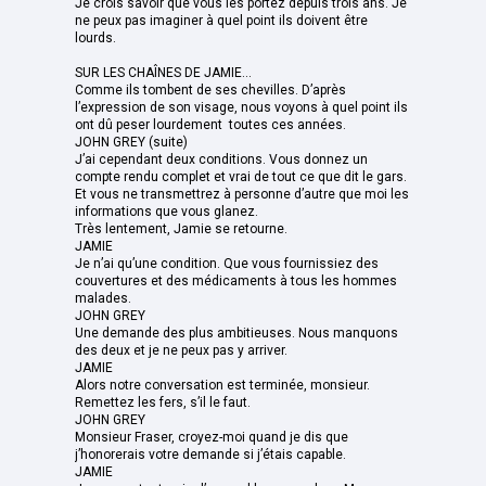
Je crois savoir que vous les portez depuis trois ans. Je
ne peux pas imaginer à quel point ils doivent être
lourds.
SUR LES CHAÎNES DE JAMIE...
Comme ils tombent de ses chevilles. D’après
l’expression de son visage, nous voyons à quel point ils
ont dû peser lourdement toutes ces années.
JOHN GREY (suite)
J’ai cependant deux conditions. Vous donnez un
compte rendu complet et vrai de tout ce que dit le gars.
Et vous ne transmettrez à personne d’autre que moi les
informations que vous glanez.
Très lentement, Jamie se retourne.
JAMIE
Je n’ai qu’une condition. Que vous fournissiez des
couvertures et des médicaments à tous les hommes
malades.
JOHN GREY
Une demande des plus ambitieuses. Nous manquons
des deux et je ne peux pas y arriver.
JAMIE
Alors notre conversation est terminée, monsieur.
Remettez les fers, s’il le faut.
JOHN GREY
Monsieur Fraser, croyez-moi quand je dis que
j’honorerais votre demande si j’étais capable.
JAMIE