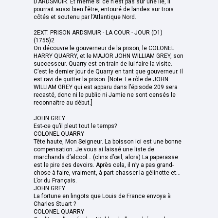
D’ARDSMUIR. Et même si ce n’est pas sur une île, il
pourrait aussi bien l’être, entouré de landes sur trois
côtés et soutenu par l’Atlantique Nord.
2EXT. PRISON ARDSMUIR - LA COUR - JOUR (D1)
(1755)2
On découvre le gouverneur de la prison, le COLONEL
HARRY QUARRY, et le MAJOR JOHN WILLIAM GREY, son
successeur. Quarry est en train de lui faire la visite.
C’est le dernier jour de Quarry en tant que gouverneur. Il
est ravi de quitter la prison. [Note: Le rôle de JOHN
WILLIAM GREY qui est apparu dans l’épisode 209 sera
recasté, donc ni le public ni Jamie ne sont censés le
reconnaître au début.]
JOHN GREY
Est-ce qu’il pleut tout le temps?
COLONEL QUARRY
Tête haute, Mon Seigneur. La boisson ici est une bonne
compensation. Je vous ai laissé une liste de
marchands d’alcool... (clins d’œil, alors) La paperasse
est le pire des devoirs. Après cela, il n’y a pas grand-
chose à faire, vraiment, à part chasser la gélinotte et...
L’or du Français.
JOHN GREY
La fortune en lingots que Louis de France envoya à
Charles Stuart ?
COLONEL QUARRY