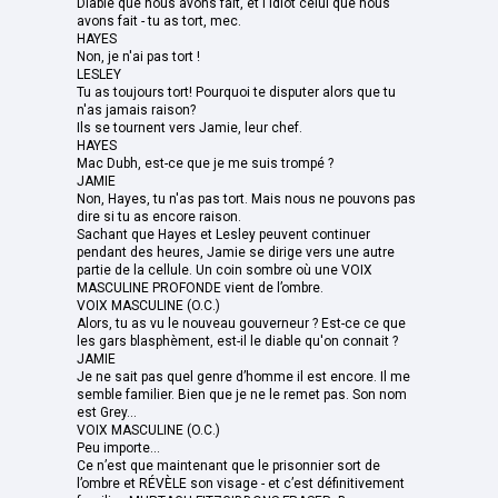
Diable que nous avons fait, et l'idiot celui que nous
avons fait - tu as tort, mec.
HAYES
Non, je n'ai pas tort !
LESLEY
Tu as toujours tort! Pourquoi te disputer alors que tu
n'as jamais raison?
Ils se tournent vers Jamie, leur chef.
HAYES
Mac Dubh, est-ce que je me suis trompé ?
JAMIE
Non, Hayes, tu n'as pas tort. Mais nous ne pouvons pas
dire si tu as encore raison.
Sachant que Hayes et Lesley peuvent continuer
pendant des heures, Jamie se dirige vers une autre
partie de la cellule. Un coin sombre où une VOIX
MASCULINE PROFONDE vient de l’ombre.
VOIX MASCULINE (O.C.)
Alors, tu as vu le nouveau gouverneur ? Est-ce ce que
les gars blasphèment, est-il le diable qu'on connait ?
JAMIE
Je ne sait pas quel genre d’homme il est encore. Il me
semble familier. Bien que je ne le remet pas. Son nom
est Grey...
VOIX MASCULINE (O.C.)
Peu importe...
Ce n’est que maintenant que le prisonnier sort de
l’ombre et RÉVÈLE son visage - et c’est définitivement