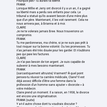
Pourquoi pas? Tu aurais ta liberté.
FRANK
Lorsque Millie et Jerry ont divorcé il y a un an, il a gagné
sa liberté mais a perdu ses enfants pour cela. Le
tribunal a statué qu’ils avaient besoin d’une mère plus
que d’un père. Maintenant, il les voit rarement. Cela ne
nous arrivera pas, à Brianna et à moi.
CLAIRE
Je ne te volerais jamais Bree. Nous trouverions un
compromis.
FRANK
Tu me pardonneras, ma chérie, si je ne suis pas prêt à
tout risquer sur ta bonne volonté. Ou tes promesses. Tu
n'as jamais été très douée pour les garder. Et n’oublions
pas qui paie les factures.
CLAIRE
Je n’ai pas besoin de ton argent. Je suis capable de
subvenir à mes besoins maintenant.
FRANK
(sarcastiquement altruiste) Vraiment? À quel point
penses-tu réussir ta carrière médicale, Claire? Il est
déjà assez difficile d’être une femme dans la
profession d’un homme sans ajouter « divorcée » à
votre médecin.
Claire prend un moment. Il a raison, en 1958, le divorce
est encore une stigmatisation.
FRANK (suite)
Y a-t-il autre chose dont tu voudrais discuter ?