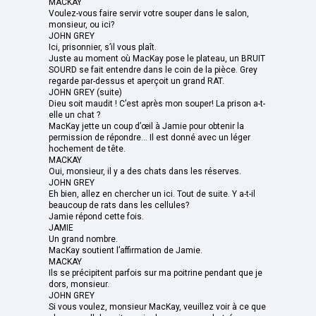
MACKAY
Voulez-vous faire servir votre souper dans le salon,
monsieur, ou ici?
JOHN GREY
Ici, prisonnier, s’il vous plaît.
Juste au moment où MacKay pose le plateau, un BRUIT
SOURD se fait entendre dans le coin de la pièce. Grey
regarde par-dessus et aperçoit un grand RAT.
JOHN GREY (suite)
Dieu soit maudit ! C’est après mon souper! La prison a-t-
elle un chat ?
MacKay jette un coup d’œil à Jamie pour obtenir la
permission de répondre... Il est donné avec un léger
hochement de tête.
MACKAY
Oui, monsieur, il y a des chats dans les réserves.
JOHN GREY
Eh bien, allez en chercher un ici. Tout de suite. Y a-t-il
beaucoup de rats dans les cellules?
Jamie répond cette fois.
JAMIE
Un grand nombre.
MacKay soutient l’affirmation de Jamie.
MACKAY
Ils se précipitent parfois sur ma poitrine pendant que je
dors, monsieur.
JOHN GREY
Si vous voulez, monsieur MacKay, veuillez voir à ce que