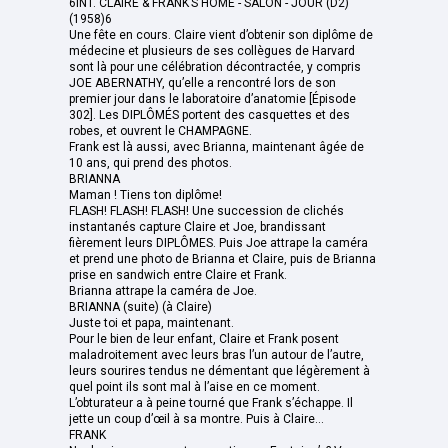
6INT. CLAIRE & FRANK’S HOME - SALON - JOUR (D2)
(1958)6
Une fête en cours. Claire vient d’obtenir son diplôme de
médecine et plusieurs de ses collègues de Harvard
sont là pour une célébration décontractée, y compris
JOE ABERNATHY, qu’elle a rencontré lors de son
premier jour dans le laboratoire d’anatomie [Épisode
302]. Les DIPLÔMÉS portent des casquettes et des
robes, et ouvrent le CHAMPAGNE.
Frank est là aussi, avec Brianna, maintenant âgée de
10 ans, qui prend des photos.
BRIANNA
Maman ! Tiens ton diplôme!
FLASH! FLASH! FLASH! Une succession de clichés
instantanés capture Claire et Joe, brandissant
fièrement leurs DIPLÔMES. Puis Joe attrape la caméra
et prend une photo de Brianna et Claire, puis de Brianna
prise en sandwich entre Claire et Frank.
Brianna attrape la caméra de Joe.
BRIANNA (suite) (à Claire)
Juste toi et papa, maintenant.
Pour le bien de leur enfant, Claire et Frank posent
maladroitement avec leurs bras l’un autour de l’autre,
leurs sourires tendus ne démentant que légèrement à
quel point ils sont mal à l’aise en ce moment.
L’obturateur a à peine tourné que Frank s’échappe. Il
jette un coup d’œil à sa montre. Puis à Claire...
FRANK