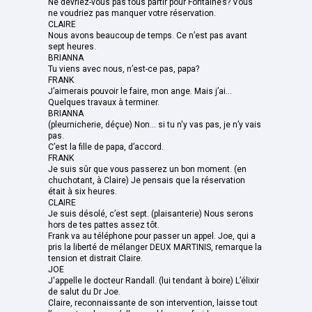
Ne devriez-vous pas tous partir pour Fontaine’s? Vous
ne voudriez pas manquer votre réservation.
CLAIRE
Nous avons beaucoup de temps. Ce n’est pas avant
sept heures.
BRIANNA
Tu viens avec nous, n’est-ce pas, papa?
FRANK
J’aimerais pouvoir le faire, mon ange. Mais j’ai...
Quelques travaux à terminer.
BRIANNA
(pleurnicherie, déçue) Non... si tu n'y vas pas, je n’y vais
pas.
C’est la fille de papa, d’accord.
FRANK
Je suis sûr que vous passerez un bon moment. (en
chuchotant, à Claire) Je pensais que la réservation
était à six heures.
CLAIRE
Je suis désolé, c’est sept. (plaisanterie) Nous serons
hors de tes pattes assez tôt.
Frank va au téléphone pour passer un appel. Joe, qui a
pris la liberté de mélanger DEUX MARTINIS, remarque la
tension et distrait Claire.
JOE
J'appelle le docteur Randall. (lui tendant à boire) L’élixir
de salut du Dr Joe.
Claire, reconnaissante de son intervention, laisse tout