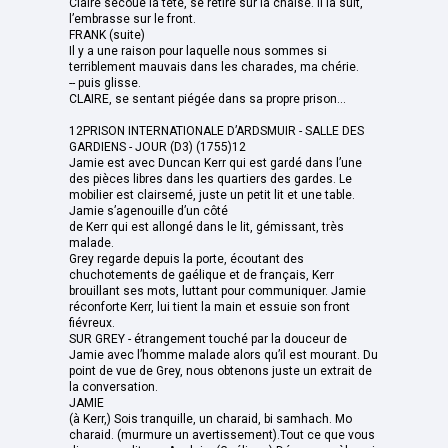
Claire secoue la tête, se retire sur la chaise. Il la suit,
l’embrasse sur le front.
FRANK (suite)
Il y a une raison pour laquelle nous sommes si
terriblement mauvais dans les charades, ma chérie.
-- puis glisse.
CLAIRE, se sentant piégée dans sa propre prison...
12PRISON INTERNATIONALE D’ARDSMUIR - SALLE DES
GARDIENS - JOUR (D3) (1755)12
Jamie est avec Duncan Kerr qui est gardé dans l’une
des pièces libres dans les quartiers des gardes. Le
mobilier est clairsemé, juste un petit lit et une table.
Jamie s’agenouille d’un côté
de Kerr qui est allongé dans le lit, gémissant, très
malade.
Grey regarde depuis la porte, écoutant des
chuchotements de gaélique et de français, Kerr
brouillant ses mots, luttant pour communiquer. Jamie
réconforte Kerr, lui tient la main et essuie son front
fiévreux.
SUR GREY - étrangement touché par la douceur de
Jamie avec l’homme malade alors qu’il est mourant. Du
point de vue de Grey, nous obtenons juste un extrait de
la conversation.
JAMIE
(à Kerr,) Sois tranquille, un charaid, bi samhach. Mo
charaid. (murmure un avertissement).Tout ce que vous