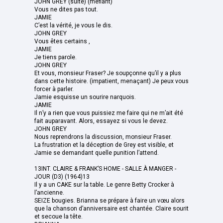
JOHN GREY (suite) (méfiant)
Vous ne dites pas tout.
JAMIE
C’est la vérité, je vous le dis.
JOHN GREY
Vous êtes certains ,
JAMIE
Je tiens parole.
JOHN GREY
Et vous, monsieur Fraser? Je soupçonne qu’il y a plus
dans cette histoire. (impatient, menaçant) Je peux vous
forcer à parler.
Jamie esquisse un sourire narquois.
JAMIE
Il n’y a rien que vous puissiez me faire qui ne m’ait été
fait auparavant. Alors, essayez si vous le devez.
JOHN GREY
Nous reprendrons la discussion, monsieur Fraser.
La frustration et la déception de Grey est visible, et
Jamie se demandant quelle punition l’attend.
13INT. CLAIRE & FRANK’S HOME - SALLE À MANGER -
JOUR (D3) (1964)13
Il y a un CAKE sur la table. Le genre Betty Crocker à
l’ancienne.
SEIZE bougies. Brianna se prépare à faire un vœu alors
que la chanson d’anniversaire est chantée. Claire sourit
et secoue la tête.