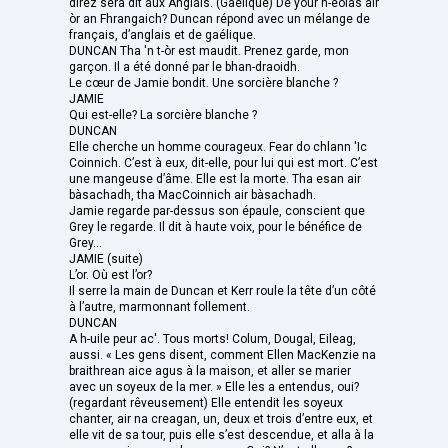
direz sera dit aux Anglais. (Gaélique) Dé your n-eòlas air
òr an Fhrangaich? Duncan répond avec un mélange de
français, d’anglais et de gaélique.
DUNCAN Tha 'n t-òr est maudit. Prenez garde, mon
garçon. Il a été donné par le bhan-draoidh.
Le cœur de Jamie bondit. Une sorcière blanche ?
JAMIE
Qui est-elle? La sorcière blanche ?
DUNCAN
Elle cherche un homme courageux. Fear do chlann 'Ic
Coinnich. C’est à eux, dit-elle, pour lui qui est mort. C’est
une mangeuse d’âme. Elle est la morte. Tha esan air
bàsachadh, tha MacCoinnich air bàsachadh.
Jamie regarde par-dessus son épaule, conscient que
Grey le regarde. Il dit à haute voix, pour le bénéfice de
Grey...
JAMIE (suite)
L’or. Où est l’or?
Il serre la main de Duncan et Kerr roule la tête d’un côté
à l’autre, marmonnant follement.
DUNCAN
A h-uile peur ac'. Tous morts! Colum, Dougal, Eileag,
aussi. « Les gens disent, comment Ellen MacKenzie na
braithrean aice agus à la maison, et aller se marier
avec un soyeux de la mer. » Elle les a entendus, oui?
(regardant rêveusement) Elle entendit les soyeux
chanter, air na creagan, un, deux et trois d’entre eux, et
elle vit de sa tour, puis elle s’est descendue, et alla à la