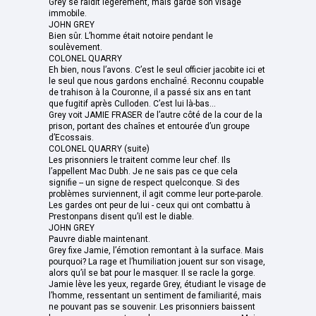
Grey se raidit légèrement, mais garde son visage
immobile.
JOHN GREY
Bien sûr. L’homme était notoire pendant le
soulèvement.
COLONEL QUARRY
Eh bien, nous l’avons. C’est le seul officier jacobite ici et
le seul que nous gardons enchaîné. Reconnu coupable
de trahison à la Couronne, il a passé six ans en tant
que fugitif après Culloden. C’est lui là-bas...
Grey voit JAMIE FRASER de l’autre côté de la cour de la
prison, portant des chaînes et entourée d’un groupe
d’Ecossais.
COLONEL QUARRY (suite)
Les prisonniers le traitent comme leur chef. Ils
l’appellent Mac Dubh. Je ne sais pas ce que cela
signifie -- un signe de respect quelconque. Si des
problèmes surviennent, il agit comme leur porte-parole.
Les gardes ont peur de lui - ceux qui ont combattu à
Prestonpans disent qu’il est le diable.
JOHN GREY
Pauvre diable maintenant.
Grey fixe Jamie, l’émotion remontant à la surface. Mais
pourquoi? La rage et l’humiliation jouent sur son visage,
alors qu’il se bat pour le masquer. Il se racle la gorge.
Jamie lève les yeux, regarde Grey, étudiant le visage de
l’homme, ressentant un sentiment de familiarité, mais
ne pouvant pas se souvenir. Les prisonniers baissent