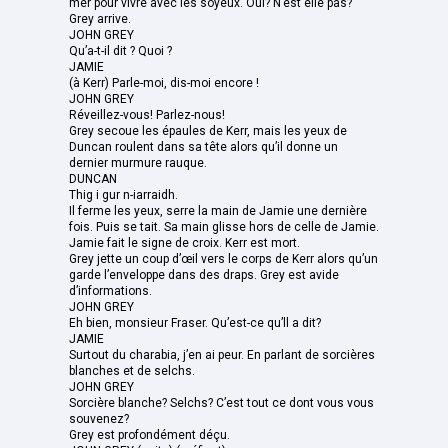
mer pour vivre avec les soyeux. Oui? N’est elle pas?
Grey arrive.
JOHN GREY
Qu’a-t-il dit ? Quoi ?
JAMIE
(à Kerr) Parle-moi, dis-moi encore !
JOHN GREY
Réveillez-vous! Parlez-nous!
Grey secoue les épaules de Kerr, mais les yeux de
Duncan roulent dans sa tête alors qu’il donne un
dernier murmure rauque.
DUNCAN
Thig i gur n-iarraidh.
Il ferme les yeux, serre la main de Jamie une dernière
fois. Puis se tait. Sa main glisse hors de celle de Jamie.
Jamie fait le signe de croix. Kerr est mort.
Grey jette un coup d’œil vers le corps de Kerr alors qu’un
garde l’enveloppe dans des draps. Grey est avide
d’informations.
JOHN GREY
Eh bien, monsieur Fraser. Qu’est-ce qu’ll a dit?
JAMIE
Surtout du charabia, j’en ai peur. En parlant de sorcières
blanches et de selchs.
JOHN GREY
Sorcière blanche? Selchs? C’est tout ce dont vous vous
souvenez?
Grey est profondément déçu.