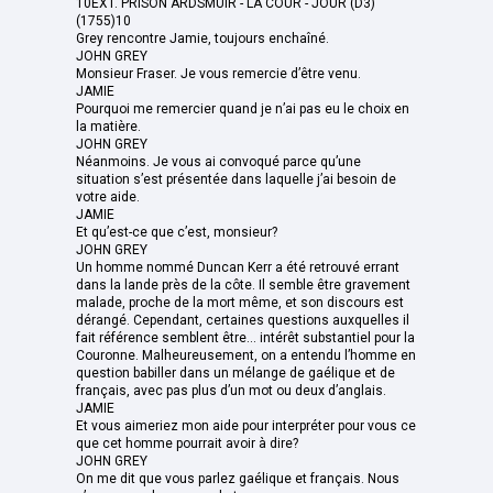
10EXT. PRISON ARDSMUIR - LA COUR - JOUR (D3)
(1755)10
Grey rencontre Jamie, toujours enchaîné.
JOHN GREY
Monsieur Fraser. Je vous remercie d’être venu.
JAMIE
Pourquoi me remercier quand je n’ai pas eu le choix en
la matière.
JOHN GREY
Néanmoins. Je vous ai convoqué parce qu’une
situation s’est présentée dans laquelle j’ai besoin de
votre aide.
JAMIE
Et qu’est-ce que c’est, monsieur?
JOHN GREY
Un homme nommé Duncan Kerr a été retrouvé errant
dans la lande près de la côte. Il semble être gravement
malade, proche de la mort même, et son discours est
dérangé. Cependant, certaines questions auxquelles il
fait référence semblent être... intérêt substantiel pour la
Couronne. Malheureusement, on a entendu l’homme en
question babiller dans un mélange de gaélique et de
français, avec pas plus d’un mot ou deux d’anglais.
JAMIE
Et vous aimeriez mon aide pour interpréter pour vous ce
que cet homme pourrait avoir à dire?
JOHN GREY
On me dit que vous parlez gaélique et français. Nous