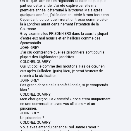
On dit que l’armée des Highlands l’a cachée quelque
part sur cette lande. J’ai été captivé par elle ma
première année, déterminé à la trouver. Mais après
quelques années, j’ai finalement cédé à mon bon sens.
Cependant, quiconque livrerait un trésor comme celui-
là à Londres aurait certainement l’attention de la
Couronne.
Grey examine les PRISONNIERS dans la cour, la plupart
d’entre eux mal nourris et en haillons comme des
épouvantails.
JOHN GREY
J'ai cru comprendre que les prisonniers sont pour la
plupart des Highlanders jacobites.
COLONEL QUARRY
Oui. Et docile comme des moutons. Pas de cœur en
eux après Culloden. (puis) Dieu, je serai heureux de
revenir à la civilisation.
JOHN GREY
Pas grand-chose de la société locale, si je comprends
bien ?
COLONEL QUARRY
Mon cher garçon! La « société » consistera uniquement
en une conversation avec vos officiers – et un
prisonnier.
JOHN GREY
Un prisonnier ?
COLONEL QUARRY
Vous avez entendu parler de Red Jamie Fraser ?