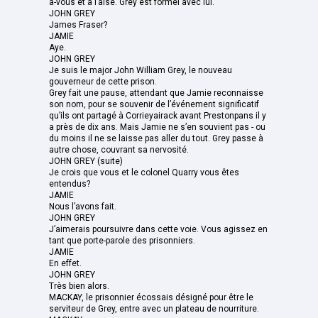
à-vous et à l’aise. Grey est formel avec lui.
JOHN GREY
James Fraser?
JAMIE
Aye.
JOHN GREY
Je suis le major John William Grey, le nouveau
gouverneur de cette prison.
Grey fait une pause, attendant que Jamie reconnaisse
son nom, pour se souvenir de l’événement significatif
qu’ils ont partagé à Corrieyairack avant Prestonpans il y
a près de dix ans. Mais Jamie ne s’en souvient pas - ou
du moins il ne se laisse pas aller du tout. Grey passe à
autre chose, couvrant sa nervosité.
JOHN GREY (suite)
Je crois que vous et le colonel Quarry vous êtes
entendus?
JAMIE
Nous l’avons fait.
JOHN GREY
J’aimerais poursuivre dans cette voie. Vous agissez en
tant que porte-parole des prisonniers.
JAMIE
En effet.
JOHN GREY
Très bien alors.
MACKAY, le prisonnier écossais désigné pour être le
serviteur de Grey, entre avec un plateau de nourriture.