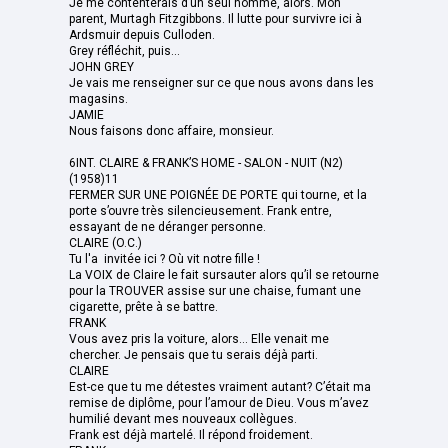
Je me contenterais d’un seul homme, alors. Mon
parent, Murtagh Fitzgibbons. Il lutte pour survivre ici à
Ardsmuir depuis Culloden.
Grey réfléchit, puis...
JOHN GREY
Je vais me renseigner sur ce que nous avons dans les
magasins.
JAMIE
Nous faisons donc affaire, monsieur.
6INT. CLAIRE & FRANK’S HOME - SALON - NUIT (N2)
(1958)11
FERMER SUR UNE POIGNÉE DE PORTE qui tourne, et la
porte s’ouvre très silencieusement. Frank entre,
essayant de ne déranger personne.
CLAIRE (O.C.)
Tu l'a invitée ici ? Où vit notre fille !
La VOIX de Claire le fait sursauter alors qu’il se retourne
pour la TROUVER assise sur une chaise, fumant une
cigarette, prête à se battre.
FRANK
Vous avez pris la voiture, alors... Elle venait me
chercher. Je pensais que tu serais déjà parti.
CLAIRE
Est-ce que tu me détestes vraiment autant? C’était ma
remise de diplôme, pour l’amour de Dieu. Vous m’avez
humilié devant mes nouveaux collègues.
Frank est déjà martelé. Il répond froidement.