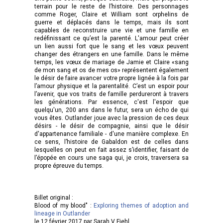
terrain pour le reste de l’histoire. Des personnages
comme Roger, Claire et William sont orphelins de
guerre et déplacés dans le temps, mais ils sont
capables de reconstruire une vie et une famille en
redéfinissant ce qu’est la parenté. L'amour peut créer
un lien aussi fort que le sang et les vœux peuvent
changer des étrangers en une famille. Dans le même
temps, les vœux de mariage de Jamie et Claire «sang
de mon sang et os de mes os» représentent également
le désir de faire avancer votre propre lignée à la fois par
l’amour physique et la parentalité. C’est un espoir pour
l’avenir, que vos traits de famille perdureront à travers
les générations. Par essence, c'est l'espoir que
quelqu'un, 200 ans dans le futur, sera un écho de qui
vous êtes. Outlander joue avec la pression de ces deux
désirs - le désir de compagnie, ainsi que le désir
d'appartenance familiale - d'une manière complexe. En
ce sens, l’histoire de Gabaldon est de celles dans
lesquelles on peut en fait assez s’identifier, faisant de
l’épopée en cours une saga qui, je crois, traversera sa
propre épreuve du temps.
Billet original :
Blood of my blood" :
Exploring themes of adoption and
lineage in Outlander
le 12 février 2017 par Sarah V Fiehl