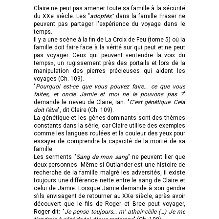
Claire ne peut pas amener toute sa famille à la sécurité
du XXe siècle. Les "
adoptés"
dans la famille Fraser ne
peuvent pas partager l'expérience du voyage dans le
temps.
Il y a une scène à la fin de La Croix de Feu (tome 5) où la
famille doit faire face à la vérité sur qui peut et ne peut
pas voyager. Ceux qui peuvent «entendre la voix du
temps», un rugissement près des portails et lors de la
manipulation des pierres précieuses qui aident les
voyages (Ch. 109).
"
Pourquoi est-ce que vous pouvez faire… ce que vous
faites, et oncle Jamie et moi ne le pouvons pas ?
"
demande le neveu de Claire, Ian. "
C'est génétique. Cela
doit l'être
", dit Claire (Ch. 109).
La génétique et les gènes dominants sont des thèmes
constants dans la série, car Claire utilise des exemples
comme les langues roulées et la couleur des yeux pour
essayer de comprendre la capacité de la moitié de sa
famille.
Les serments "
Sang de mon sang
" ne peuvent lier que
deux personnes. Même si Outlander est une histoire de
recherche de la famille malgré les adversités, il existe
toujours une différence nette entre le sang de Claire et
celui de Jamie. Lorsque Jamie demande à son gendre
s’ils envisagent de retourner au XXe siècle, après avoir
découvert que le fils de Roger et Bree peut voyager,
Roger dit: "
Je pense toujours… m’ athair-cèile (…) Je me