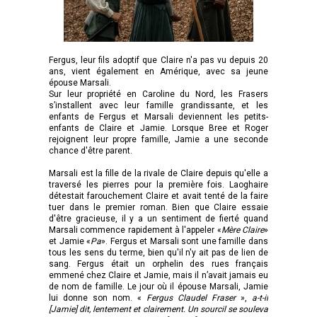
Fergus, leur fils adoptif que Claire n'a pas vu depuis 20
ans, vient également en Amérique, avec sa jeune
épouse Marsali.
Sur leur propriété en Caroline du Nord, les Frasers
s’installent avec leur famille grandissante, et les
enfants de Fergus et Marsali deviennent les petits-
enfants de Claire et Jamie. Lorsque Bree et Roger
rejoignent leur propre famille, Jamie a une seconde
chance d'être parent.
Marsali est la fille de la rivale de Claire depuis qu'elle a
traversé les pierres pour la première fois. Laoghaire
détestait farouchement Claire et avait tenté de la faire
tuer dans le premier roman. Bien que Claire essaie
d'être gracieuse, il y a un sentiment de fierté quand
Marsali commence rapidement à l'appeler «
Mère Claire
»
et Jamie «
Pa
». Fergus et Marsali sont une famille dans
tous les sens du terme, bien qu'il n'y ait pas de lien de
sang. Fergus était un orphelin des rues français
emmené chez Claire et Jamie, mais il n’avait jamais eu
de nom de famille. Le jour où il épouse Marsali, Jamie
lui donne son nom. «
Fergus Claudel Fraser
»,
a-t-il
[Jamie] dit, lentement et clairement. Un sourcil se souleva