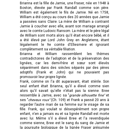
Brianna est la fille de Jamie, une Fraser, née en 1948 à
Boston, élevée par Frank Randall comme son père.
William est également le fils de Jamie. Né en 1758,
William a été conçu au cours des 20 années que Jamie
a passées sans Claire. La mère de William a contraint
Jamie à coucher avec elle, avant son mariage arrangé
avec le comte Ludovic Ransom. La mère et le père légal
de William sont morts alors qu'il était encore bébé, et il
a été élevé par Lord John Grey en Angleterre, étant
légalement le 9e comte d'Ellesmere et ignorant
complètement sa véritable filiation.
Brianna et William rassemblent les thèmes
contradictoires de l'adoption et de la préservation des
lignées, car les demi-frère et sœur sont élevés
séparément dans des siècles séparés par des pères
adoptifs (Frank et John) qui ne pouvaient pas
promouvoir leur propre lignée.
Frank, comme on l'a dit auparavant, était stérile. Son
seul enfant était Brianna, qu'il a élevé comme sien
alors qu'il savait qu'elle n'était pas la sienne. Bree
ressemble à Jamie, avec sa "
grande silhouette fine"
et
ses "
cheveux roux"
(Ch. 109) et Frank a passé 20 ans à
regarder l’autre mari de sa femme sur le visage de sa
fille. Frank, qui voulait si désespérément son propre
enfant, n'en a jamais eu et sa lignée Randall est morte
avec lui. Même s'il a élevé Bree et l'a revendiquée
comme sienne, Bree est le sang du sang de Jamie et
la poursuite biologique de la lignée Fraser présumée