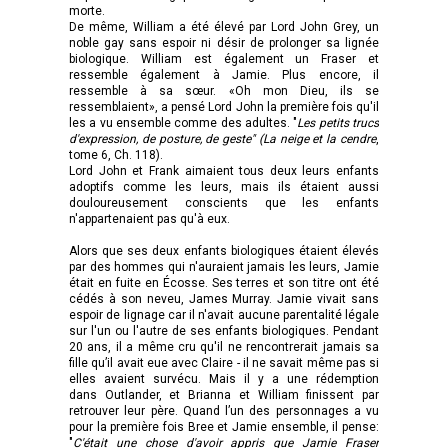
morte.
De même, William a été élevé par Lord John Grey, un
noble gay sans espoir ni désir de prolonger sa lignée
biologique. William est également un Fraser et
ressemble également à Jamie. Plus encore, il
ressemble à sa sœur. «Oh mon Dieu, ils se
ressemblaient», a pensé Lord John la première fois qu'il
les a vu ensemble comme des adultes. "
Les petits trucs
d'expression, de posture, de geste" (La neige et la cendre
,
tome 6, Ch. 118).
Lord John et Frank aimaient tous deux leurs enfants
adoptifs comme les leurs, mais ils étaient aussi
douloureusement conscients que les enfants
n'appartenaient pas qu'à eux.
Alors que ses deux enfants biologiques étaient élevés
par des hommes qui n'auraient jamais les leurs, Jamie
était en fuite en Écosse. Ses terres et son titre ont été
cédés à son neveu, James Murray. Jamie vivait sans
espoir de lignage car il n'avait aucune parentalité légale
sur l'un ou l'autre de ses enfants biologiques. Pendant
20 ans, il a même cru qu'il ne rencontrerait jamais sa
fille qu’il avait eue avec Claire - il ne savait même pas si
elles avaient survécu. Mais il y a une rédemption
dans Outlander, et Brianna et William finissent par
retrouver leur père. Quand l’un des personnages a vu
pour la première fois Bree et Jamie ensemble, il pense:
"
C'était une chose d'avoir appris que Jamie Fraser