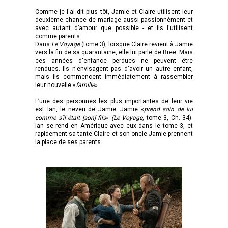
Comme je l'ai dit plus tôt, Jamie et Claire utilisent leur
deuxième chance de mariage aussi passionnément et
avec autant d’amour que possible - et ils l'utilisent
comme parents.
Dans
Le Voyage
(tome 3), lorsque Claire revient à Jamie
vers la fin de sa quarantaine, elle lui parle de Bree. Mais
ces années d'enfance perdues ne peuvent être
rendues. Ils n'envisagent pas d'avoir un autre enfant,
mais ils commencent immédiatement à rassembler
leur nouvelle «
famille
».
L’une des personnes les plus importantes de leur vie
est Ian, le neveu de Jamie. Jamie «
prend soin de lui
comme s'il était [son] fils
»
(Le Voyage
, tome 3, Ch. 34).
Ian se rend en Amérique avec eux dans le tome 3, et
rapidement sa tante Claire et son oncle Jamie prennent
la place de ses parents.