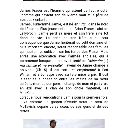
James Fraser est l'homme qui attend de l'autre côté,
l'homme qui devient son deuxième mari et le père de
ses deux enfants.
James, surnommé Jamie, est né en 1721 dans le nord
de l'Écosse. Plus jeune enfant de Brian Fraser, Laird de
Lallybroch, Jamie perd sa mère et son frère aîné tôt
dans sa vie. La perte de son frère a eu pour
conséquence que Jamie hériterait du petit domaine et,
plus important encore, serait responsable des familles
qui habitent et cultivent sur les terres des Fraser. Mais
après une altercation avec l'armée anglaise, qui a
commencé lorsque Jamie avait tenté de "
défendre
(…)
ma famille et ma propriété"
, l'avenir de Jamie change à
nouveau (Ch. 5). Il est battu et emprisonné à Fort
William et s'échappe avec sa tête mise à prix. Il doit
laisser sa succession entre les mains de sa sœur
après la mort de son père. Il change de nom et part vivre
en exil avec le clan de son oncle maternel, les
MacKenzie.
Lorsque nous rencontrons Jamie pour la première fois,
il vit comme un garçon d’écurie sous le nom de
McTavish, séparé de sa sœur, de ses gens et de ses
terres.