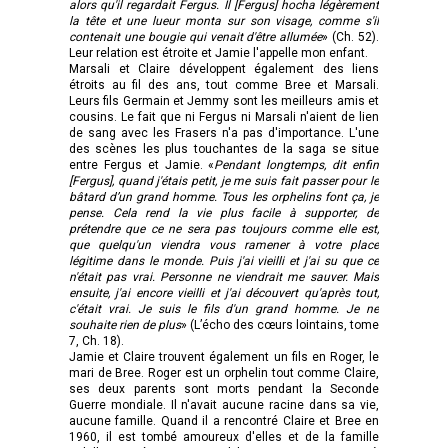
alors qu'il regardait Fergus. Il [Fergus] hocha légèrement
la tête et une lueur monta sur son visage, comme s'il
contenait une bougie qui venait d'être allumée
» (Ch. 52).
Leur relation est étroite et Jamie l'appelle mon enfant.
Marsali et Claire développent également des liens
étroits au fil des ans, tout comme Bree et Marsali.
Leurs fils Germain et Jemmy sont les meilleurs amis et
cousins. Le fait que ni Fergus ni Marsali n'aient de lien
de sang avec les Frasers n'a pas d'importance. L'une
des scènes les plus touchantes de la saga se situe
entre Fergus et Jamie. «
Pendant longtemps, dit enfin
[Fergus], quand j'étais petit, je me suis fait passer pour le
bâtard d’un grand homme. Tous les orphelins font ça, je
pense. Cela rend la vie plus facile à supporter, de
prétendre que ce ne sera pas toujours comme elle est,
que quelqu'un viendra vous ramener à votre place
légitime dans le monde. Puis j'ai vieilli et j'ai su que ce
n'était pas vrai. Personne ne viendrait me sauver. Mais
ensuite, j'ai encore vieilli et j'ai découvert qu'après tout,
c'était vrai. Je suis le fils d'un grand homme. Je ne
souhaite rien de plus
» (L’écho des cœurs lointains, tome
7, Ch. 18).
Jamie et Claire trouvent également un fils en Roger, le
mari de Bree. Roger est un orphelin tout comme Claire,
ses deux parents sont morts pendant la Seconde
Guerre mondiale. Il n'avait aucune racine dans sa vie,
aucune famille. Quand il a rencontré Claire et Bree en
1960, il est tombé amoureux d'elles et de la famille