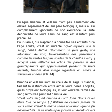
Puisque Brianna et William n'ont pas seulement été
élevés séparément de leur père biologique, mais aussi
complètement ignorants de son existence, la lente
découverte de leurs liens de sang est d'autant plus
précieuse.
Pour Jamie, qui n'apprend à connaître ses enfants qu'à
l'âge adulte, c'est un miracle. "
Quel mystère que le
sang
", pense Jamie. "
Comment un petit geste, une
intonation de voix, traversaient-ils des générations
comme les vérités les plus solides de la chair? Il avait […]
accepté sans réfléchir les échos des parents et des
grands-parents qui apparaissaient pendant de brefs
instants, l'ombre d'un visage regardant en arrière à
travers les années
" (Ch. 44).
Brianna et William sont au cœur de la saga Outlander,
faisant la distinction entre aimer leurs pères adoptifs,
qu'ils croyaient biologiques, et leur véritable famille de
sang retrouvée plus tard dans la vie.
"
C'est votre fils", dit Brianna à Lord John. "Vous l’avez
élevé tout ce temps. […] William ne cessera jamais de
vous aimer. C'était la même chose pour moi - quand j'ai
découvert Pa. Je ne voulais pas y croire au début; J'avais