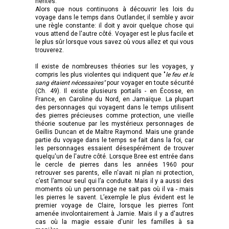
hérités.
Alors que nous continuons à découvrir les lois du
voyage dans le temps dans Outlander, il semble y avoir
une règle constante: il doit y avoir quelque chose qui
vous attend de l'autre côté. Voyager est le plus facile et
le plus sûr lorsque vous savez où vous allez et qui vous
trouverez.
Il existe de nombreuses théories sur les voyages, y
compris les plus violentes qui indiquent que "
le feu et le
sang étaient nécessaires"
pour voyager en toute sécurité
(Ch. 49). Il existe plusieurs portails - en Écosse, en
France, en Caroline du Nord, en Jamaïque. La plupart
des personnages qui voyagent dans le temps utilisent
des pierres précieuses comme protection, une vieille
théorie soutenue par les mystérieux personnages de
Geillis Duncan et de Maître Raymond. Mais une grande
partie du voyage dans le temps se fait dans la foi, car
les personnages essaient désespérément de trouver
quelqu'un de l'autre côté. Lorsque Bree est entrée dans
le cercle de pierres dans les années 1960 pour
retrouver ses parents, elle n'avait ni plan ni protection,
c’est l’amour seul qui l’a conduite. Mais il y a aussi des
moments où un personnage ne sait pas où il va - mais
les pierres le savent. L’exemple le plus évident est le
premier voyage de Claire, lorsque les pierres l’ont
amenée involontairement à Jamie. Mais il y a d'autres
cas où la magie essaie d'unir les familles à sa