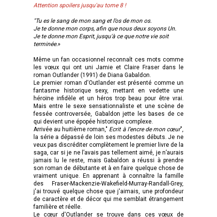
Attention spoilers jusqu'au tome 8 !
"Tu es le sang de mon sang et l’os de mon os.
Je te donne mon corps, afin que nous deux soyons Un.
Je te donne mon Esprit, jusqu'à ce que notre vie soit
terminée.
»
Même un fan occasionnel reconnaît ces mots comme
les vœux qui ont uni Jamie et Claire Fraser dans le
roman Outlander (1991) de Diana Gabaldon.
Le premier roman d'Outlander est présenté comme un
fantasme historique sexy, mettant en vedette une
héroïne infidèle et un héros trop beau pour être vrai.
Mais entre le sexe sensationnaliste et une scène de
fessée controversée, Gabaldon jette les bases de ce
qui devient une épopée historique complexe.
Arrivée au huitième roman,"
Ecrit à l’encre de mon cœur
",
la série a dépassé de loin ses modestes débuts. Je ne
veux pas discréditer complètement le premier livre de la
saga, car si je ne l’avais pas tellement aimé, je n’aurais
jamais lu le reste, mais Gabaldon a réussi à prendre
son roman de débutante et à en faire quelque chose de
vraiment unique. En apprenant à connaître la famille
des Fraser-Mackenzie-Wakefield-Murray-Randall-Grey,
j'ai trouvé quelque chose que j'aimais, une profondeur
de caractère et de décor qui me semblait étrangement
familière et réelle.
Le cœur d'Outlander se trouve dans ces vœux de