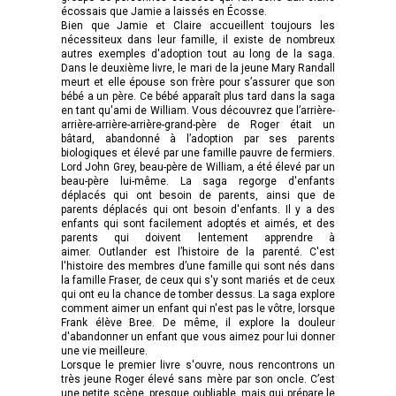
écossais que Jamie a laissés en Écosse.
Bien que Jamie et Claire accueillent toujours les
nécessiteux dans leur famille, il existe de nombreux
autres exemples d'adoption tout au long de la saga.
Dans le deuxième livre, le mari de la jeune Mary Randall
meurt et elle épouse son frère pour s’assurer que son
bébé a un père. Ce bébé apparaît plus tard dans la saga
en tant qu'ami de William. Vous découvrez que l’arrière-
arrière-arrière-arrière-grand-père de Roger était un
bâtard, abandonné à l’adoption par ses parents
biologiques et élevé par une famille pauvre de fermiers.
Lord John Grey, beau-père de William, a été élevé par un
beau-père lui-même. La saga regorge d'enfants
déplacés qui ont besoin de parents, ainsi que de
parents déplacés qui ont besoin d'enfants. Il y a des
enfants qui sont facilement adoptés et aimés, et des
parents qui doivent lentement apprendre à
aimer. Outlander est l’histoire de la parenté. C'est
l'histoire des membres d’une famille qui sont nés dans
la famille Fraser, de ceux qui s'y sont mariés et de ceux
qui ont eu la chance de tomber dessus. La saga explore
comment aimer un enfant qui n'est pas le vôtre, lorsque
Frank élève Bree. De même, il explore la douleur
d'abandonner un enfant que vous aimez pour lui donner
une vie meilleure.
Lorsque le premier livre s'ouvre, nous rencontrons un
très jeune Roger élevé sans mère par son oncle. C’est
une petite scène, presque oubliable, mais qui prépare le