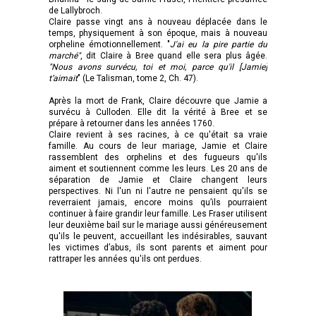
de Lallybroch.
Claire passe vingt ans à nouveau déplacée dans le
temps, physiquement à son époque, mais à nouveau
orpheline émotionnellement. "
J'ai eu la pire partie du
marché"
, dit Claire à Bree quand elle sera plus âgée.
"Nous avons survécu, toi et moi, parce qu'il [Jamie]
t’aimait
" (Le Talisman, tome 2, Ch. 47).
Après la mort de Frank, Claire découvre que Jamie a
survécu à Culloden. Elle dit la vérité à Bree et se
prépare à retourner dans les années 1760.
Claire revient à ses racines, à ce qu'était sa vraie
famille. Au cours de leur mariage, Jamie et Claire
rassemblent des orphelins et des fugueurs qu'ils
aiment et soutiennent comme les leurs. Les 20 ans de
séparation de Jamie et Claire changent leurs
perspectives. Ni l'un ni l'autre ne pensaient qu'ils se
reverraient jamais, encore moins qu’ils pourraient
continuer à faire grandir leur famille. Les Fraser utilisent
leur deuxième bail sur le mariage aussi généreusement
qu'ils le peuvent, accueillant les indésirables, sauvant
les victimes d’abus, ils sont parents et aiment pour
rattraper les années qu'ils ont perdues.