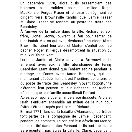
En décembre 1770, alors qu’ils rassemblent des
hommes plus valides pour la milice Roger
MacKenzie, Fergus Fraser et le reste du régiment se
dirigent vers Brownsville tandis que Jamie Fraser
et Claire Fraser se rendent au poste de traite des
Beardsley.
À l’arrivée de la milice dans la ville, Richard et son
frère, Lionel Brown, ouvrent le feu pour tenter de
tuer Isaiah Morton qui avait déshonoré sa nièce Alicia
Brown. Ils ratent leur cible et Morton s’enfuit pour se
cacher. Roger et Fergus désamorcent la situation du
mieux qu’ils peuvent.
Lorsque Jamie et Claire arrivent à Brownsville, ils
amènent avec eux la fille abandonnée de Fanny
Beardsley. Étant donné que l’enfant est né pendant le
mariage de Fanny avec Aaron Beardsley, qui est
maintenant décédé, l’enfant est l’héritière de la terre et
du poste de traite des Beardsley. Voyant l’opportunité
d’étendre leur pouvoir et leur richesse, les Richard
décident que leur famille accueillerait l’enfant.
Après avoir appris que la milice a été dissoute, Alicia et
Isiah s’enfuient ensemble au milieu de la nuit pour
éviter d’être rattrapés par Lionel et Richard.
En mai 1771, lors de la bataille d’Alamance, les frères
font partie de la compagnie de Jamie ; cependant,
pendant les combats, ils ont jeté leur dévolu sur Morton
et lui ont tiré dans le dos. Pensant qu’ils l’ont tué, ils ne
se présentent pas après la bataille. Claire, cependant,