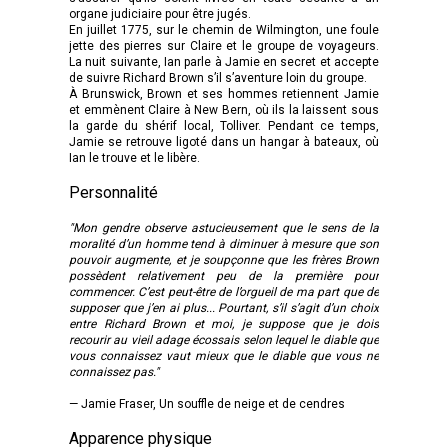
organe judiciaire pour être jugés.
En juillet 1775, sur le chemin de Wilmington, une foule
jette des pierres sur Claire et le groupe de voyageurs.
La nuit suivante, Ian parle à Jamie en secret et accepte
de suivre Richard Brown s’il s’aventure loin du groupe.
À Brunswick, Brown et ses hommes retiennent Jamie
et emmènent Claire à New Bern, où ils la laissent sous
la garde du shérif local, Tolliver. Pendant ce temps,
Jamie se retrouve ligoté dans un hangar à bateaux, où
Ian le trouve et le libère.
Personnalité
"Mon gendre observe astucieusement que le sens de la
moralité d’un homme tend à diminuer à mesure que son
pouvoir augmente, et je soupçonne que les frères Brown
possèdent relativement peu de la première pour
commencer. C’est peut-être de l’orgueil de ma part que de
supposer que j’en ai plus... Pourtant, s’il s’agit d’un choix
entre Richard Brown et moi, je suppose que je dois
recourir au vieil adage écossais selon lequel le diable que
vous connaissez vaut mieux que le diable que vous ne
connaissez pas."
— Jamie Fraser, Un souffle de neige et de cendres
Apparence physique