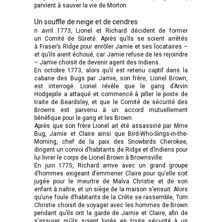
parvient à sauver la vie de Morton.
Un souffle de neige et de cendres
n avril 1773, Lionel et Richard décident de former
un Comité de Sûreté. Après qu’ils se soient arrêtés
à Fraser’s Ridge pour enrôler Jamie et ses locataires –
et qu’ils aient échoué, car Jamie refuse de les rejoindre
– Jamie choisit de devenir agent des Indiens.
En octobre 1773, alors qu’il est retenu captif dans la
cabane des Bugs par Jamie, son frère, Lionel Brown,
est interrogé. Lionel révèle que le gang d’Arvin
Hodgepile a attaqué et commencé à piller le poste de
traite de Beardsley, et que le Comité de sécurité des
Browns est parvenu à un accord mutuellement
bénéfique pour le gang et les Brown.
Après que son frère Lionel ait été assassiné par Mme
Bug, Jamie et Claire ainsi que Bird-Who-Sings-in-the-
Morning, chef de la paix des Snowbirds Cherokee,
dirigent un convoi d’habitants de Ridge et d’Indiens pour
lui livrer le corps de Lionel Brown à Brownsville.
En juin 1775, Richard arrive avec un grand groupe
d’hommes exigeant d’emmener Claire pour qu’elle soit
jugée pour le meurtre de Malva Christie et de son
enfant à naître, et un siège de la maison s’ensuit. Alors
qu’une foule d’habitants de la Crête se rassemble, Tom
Christie choisit de voyager avec les hommes de Brown
pendant qu’ils ont la garde de Jamie et Claire, afin de
s’assurer qu’ils soient livrés en toute sécurité à un