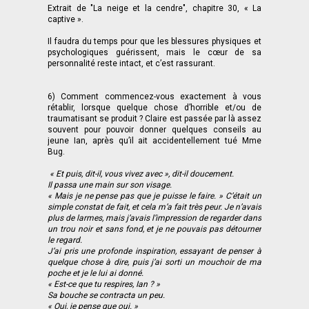
Extrait de "La neige et la cendre", chapitre 30, « La
captive ».
Il faudra du temps pour que les blessures physiques et
psychologiques guérissent, mais le cœur de sa
personnalité reste intact, et c’est rassurant.
6) Comment commencez-vous exactement à vous
rétablir, lorsque quelque chose d’horrible et/ou de
traumatisant se produit ? Claire est passée par là assez
souvent pour pouvoir donner quelques conseils au
jeune Ian, après qu’il ait accidentellement tué Mme
Bug.
« Et puis, dit-il, vous vivez avec », dit-il doucement.
Il passa une main sur son visage.
« Mais je ne pense pas que je puisse le faire. » C’était un
simple constat de fait, et cela m’a fait très peur. Je n’avais
plus de larmes, mais j’avais l’impression de regarder dans
un trou noir et sans fond, et je ne pouvais pas détourner
le regard.
J’ai pris une profonde inspiration, essayant de penser à
quelque chose à dire, puis j’ai sorti un mouchoir de ma
poche et je le lui ai donné.
« Est-ce que tu respires, Ian ? »
Sa bouche se contracta un peu.
« Oui, je pense que oui. »