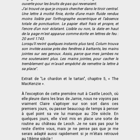
ouverte pour les bruits de pas qui revenaient.
J’ai trouvé ce que je croyais chercher dans le tiroir central.
Une lettre à moitié finie, écrite d’une main fluide rendue
moins lisible par l’orthographe excentrique et l’absence
totale de ponctuation. Le papier était frais et propre, et
l’encre d’un noir éclatant. Lisible ou non, la date en haut
de la page m’est apparue comme écrite en lettres de feu :
20 avril 1743.
Lorsqu’il revint quelques instants plus tard, Colum trouva
son invitée assise près des fenêtres à battants, les mains
jointes sur ses genoux. Assis, parce que mes jambes ne
me soutenaient plus. Les mains jointes, pour cacher le
tremblement qui m’avait empêché de remettre la lettre à
sa place".
Extrait de "Le chardon et le tartan", chapitre 5, « The
MacKenzie ».
À l’exception de cette première nuit à Castle Leoch, où
elle pleure dans les bras de Jamie, nous ne voyons pas
vraiment Claire s’apitoyer sur son sort dans ces
premiers jours, ou passer beaucoup de temps à penser
à quel point sa vie lui manque au 20e siècle. En
quelques jours, elle s’est mis en place une sorte de
routine au château de Leoch. Je ne sais pas pour le
reste d’entre vous, mais je ne pense pas que je me
serais adapté aussi rapidement si je m’étais retrouvé
au 18ème siècle !