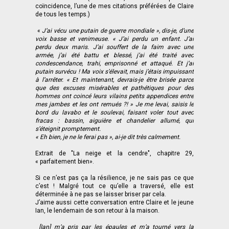
coïncidence, l’une de mes citations préférées de Claire
de tous les temps.)
«
J’ai vécu une putain de guerre mondiale », dis-je, d’une
voix basse et venimeuse. « J’ai perdu un enfant. J’ai
perdu deux maris. J’ai souffert de la faim avec une
armée, j’ai été battu et blessé, j’ai été traité avec
condescendance, trahi, emprisonné et attaqué. Et j’ai
putain survécu ! Ma voix s’élevait, mais j’étais impuissant
à l’arrêter. « Et maintenant, devrais-je être brisée parce
que des excuses misérables et pathétiques pour des
hommes ont coincé leurs vilains petits appendices entre
mes jambes et les ont remués ?! » Je me levai, saisis le
bord du lavabo et le soulevai, faisant voler tout avec
fracas : bassin, aiguière et chandelier allumé, qui
s’éteignit promptement.
« Eh bien, je ne le ferai pas », ai-je dit très calmement.
Extrait de "La neige et la cendre", chapitre 29,
« parfaitement bien».
Si ce n’est pas ça la résilience, je ne sais pas ce que
c’est ! Malgré tout ce qu’elle a traversé, elle est
déterminée à ne pas se laisser briser par cela.
J’aime aussi cette conversation entre Claire et le jeune
Ian, le lendemain de son retour à la maison.
[Ian] m’a pris par les épaules et m’a tourné vers la