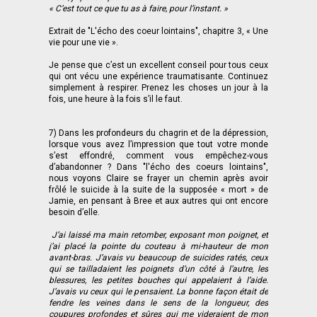
« C’est tout ce que tu as à faire, pour l’instant. »
Extrait de "L'écho des coeur lointains", chapitre 3, « Une
vie pour une vie ».
Je pense que c’est un excellent conseil pour tous ceux
qui ont vécu une expérience traumatisante. Continuez
simplement à respirer. Prenez les choses un jour à la
fois, une heure à la fois s’il le faut.
7) Dans les profondeurs du chagrin et de la dépression,
lorsque vous avez l’impression que tout votre monde
s’est effondré, comment vous empêchez-vous
d’abandonner ? Dans "l'écho des coeurs lointains",
nous voyons Claire se frayer un chemin après avoir
frôlé le suicide à la suite de la supposée « mort » de
Jamie, en pensant à Bree et aux autres qui ont encore
besoin d’elle.
J’ai laissé ma main retomber, exposant mon poignet, et
j’ai placé la pointe du couteau à mi-hauteur de mon
avant-bras. J’avais vu beaucoup de suicides ratés, ceux
qui se tailladaient les poignets d’un côté à l’autre, les
blessures, les petites bouches qui appelaient à l’aide.
J’avais vu ceux qui le pensaient. La bonne façon était de
fendre les veines dans le sens de la longueur, des
coupures profondes et sûres qui me videraient de mon