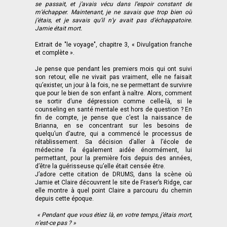
se passait, et j’avais vécu dans l’espoir constant de
m’échapper. Maintenant, je ne savais que trop bien où
j’étais, et je savais qu’il n’y avait pas d’échappatoire.
Jamie était mort.
Extrait de "le voyage", chapitre 3, « Divulgation franche
et complète ».
Je pense que pendant les premiers mois qui ont suivi
son retour, elle ne vivait pas vraiment, elle ne faisait
qu’exister, un jour à la fois, ne se permettant de survivre
que pour le bien de son enfant à naître. Alors, comment
se sortir d’une dépression comme celle-là, si le
counseling en santé mentale est hors de question ? En
fin de compte, je pense que c’est la naissance de
Brianna, en se concentrant sur les besoins de
quelqu’un d’autre, qui a commencé le processus de
rétablissement. Sa décision d’aller à l’école de
médecine l’a également aidée énormément, lui
permettant, pour la première fois depuis des années,
d’être la guérisseuse qu’elle était censée être.
J’adore cette citation de DRUMS, dans la scène où
Jamie et Claire découvrent le site de Fraser’s Ridge, car
elle montre à quel point Claire a parcouru du chemin
depuis cette époque.
« Pendant que vous étiez là, en votre temps, j’étais mort,
n’est-ce pas ? »