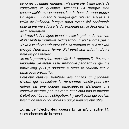
sang en quelques minutes, m’assureraient une perte de
conscience en quelques secondes. La marque était
encore visible sur le monticule à la base de mon pouce.
Un léger « J » blanc, la marque qu’il m’avait laissée à la
veille de Culloden, lorsque nous avons été confrontés
pour la première fois à la dure connaissance de la mort et
de la séparation.
J’ai tracé la fine ligne blanche avec la pointe du couteau
et j’ai senti le murmure séduisant du métal sur ma peau.
J’avais voulu mourir avec lui à ce moment-là, et il m’avait
envoyé d’une main ferme. J’ai porté son enfant ; Je ne
pouvais pas mourir.
Je ne la portais plus, mais elle était toujours là. Peut-être
joignable. Je restai assis immobile pendant ce qui me
parut long, puis je soupirai et remis le couteau sur la
table avec précaution.
Peut-être était-ce l’habitude des années, un penchant
d’esprit qui considérait la vie comme sacrée pour elle-
même, ou une crainte superstitieuse d’éteindre une
étincelle allumée par une main qui n’était pas la mienne.
C’était peut-être une obligation. Il y avait ceux qui avaient
besoin de moi, ou du moins à qui je pouvais être utile.
Extrait de "L'écho des coeurs lointains", chapitre 94,
« Les chemins de la mort »