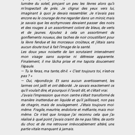
lumière du soleil, pinçant un peu les lèvres alors qu’il
m’inspectait de près. Je clignai des yeux vers lui,
imaginant à quoi je devais ressembler. Je n’avais pas
encore eu le courage de me regarder dans un miroir, mais
je savais que les ecchymoses devaient passer des noirs
et des rouges à un assortiment coloré de bleus, de verts
et de jaunes. Ajoutez à cela un assortiment de
gonflements noueux, des taches de noir croustillant pour
la lèvre fendue et les morceaux croûteux, et j’étais sans
aucun doute tout à fait l’image de la santé.
Les doux yeux noisette de Ian scrutaient intensément
mon visage sans surprise ni détresse apparente.
Finalement, il me lâcha prise et me tapota doucement
l’épaule.
— Tu le feras, ma tante, dit-il. « C’est toujours toi, n’est-ce
pas ? »
— Oui, répondis-je. Et sans aucun avertissement, les
larmes ont jailli et ont débordé. Je savais exactement ce
qu’il voulait dire, et pourquoi il l’avait dit, et c’était vrai.
J’avais l’impression que mon centre s’était transformé de
manière inattendue en liquide et qu’il jaillissait, non pas
de chagrin, mais de soulagement. J’étais toujours moi-
même. Fragile, meurtrie, endolorie et méfiante, mais moi-
même. Ce n’est que lorsque j’ai reconnu cela que j’ai
réalisé à quel point j’avais craint de ne pas l’être, de sortir
du choc et de me retrouver irrévocablement altéré, une
partie vitale manquant à jamais.