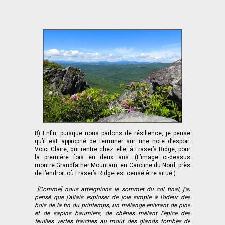
8) Enfin, puisque nous parlons de résilience, je pense
qu’il est approprié de terminer sur une note d’espoir.
Voici Claire, qui rentre chez elle, à Fraser’s Ridge, pour
la première fois en deux ans. (L’image ci-dessus
montre Grandfather Mountain, en Caroline du Nord, près
de l’endroit où Fraser’s Ridge est censé être situé.)
[Comme] nous atteignions le sommet du col final, j’ai
pensé que j’allais exploser de joie simple à l’odeur des
bois de la fin du printemps, un mélange enivrant de pins
et de sapins baumiers, de chênes mêlant l’épice des
feuilles vertes fraîches au moût des glands tombés de