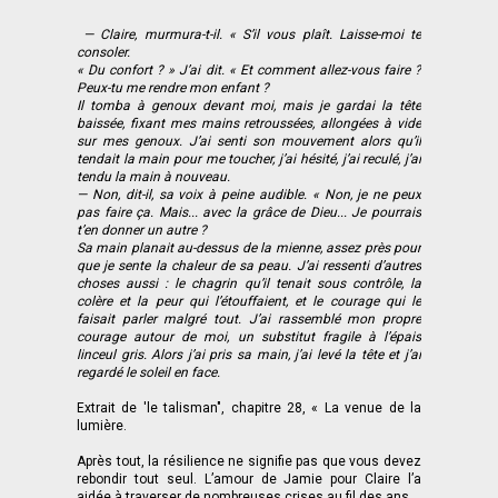
— Claire, murmura-t-il. « S’il vous plaît. Laisse-moi te
consoler.
« Du confort ? » J’ai dit. « Et comment allez-vous faire ?
Peux-tu me rendre mon enfant ?
Il tomba à genoux devant moi, mais je gardai la tête
baissée, fixant mes mains retroussées, allongées à vide
sur mes genoux. J’ai senti son mouvement alors qu’il
tendait la main pour me toucher, j’ai hésité, j’ai reculé, j’ai
tendu la main à nouveau.
— Non, dit-il, sa voix à peine audible. « Non, je ne peux
pas faire ça. Mais... avec la grâce de Dieu... Je pourrais
t’en donner un autre ?
Sa main planait au-dessus de la mienne, assez près pour
que je sente la chaleur de sa peau. J’ai ressenti d’autres
choses aussi : le chagrin qu’il tenait sous contrôle, la
colère et la peur qui l’étouffaient, et le courage qui le
faisait parler malgré tout. J’ai rassemblé mon propre
courage autour de moi, un substitut fragile à l’épais
linceul gris. Alors j’ai pris sa main, j’ai levé la tête et j’ai
regardé le soleil en face.
Extrait de 'le talisman", chapitre 28, « La venue de la
lumière.
Après tout, la résilience ne signifie pas que vous devez
rebondir tout seul. L’amour de Jamie pour Claire l’a
aidée à traverser de nombreuses crises au fil des ans.