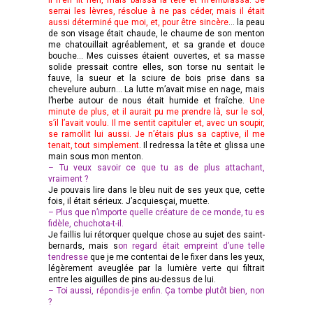
serrai les lèvres, résolue à ne pas céder, mais il était
aussi déterminé que moi, et, pour être sincère
… la peau
de son visage était chaude, le chaume de son menton
me chatouillait agréablement, et sa grande et douce
bouche… Mes cuisses étaient ouvertes, et sa masse
solide pressait contre elles, son torse nu sentait le
fauve, la sueur et la sciure de bois prise dans sa
chevelure auburn… La lutte m’avait mise en nage, mais
l’herbe autour de nous était humide et fraîche.
Une
minute de plus, et il aurait pu me prendre là, sur le sol,
s’il l’avait voulu. Il me sentit capituler et, avec un soupir,
se ramollit lui aussi. Je n’étais plus sa captive, il me
tenait, tout simplement
. Il redressa la tête et glissa une
main sous mon menton.
– Tu veux savoir ce que tu as de plus attachant,
vraiment ?
Je pouvais lire dans le bleu nuit de ses yeux que, cette
fois, il était sérieux. J’acquiesçai, muette.
– Plus que n’importe quelle créature de ce monde, tu es
fidèle, chuchota-t-il.
Je faillis lui rétorquer quelque chose au sujet des saint-
bernards, mais s
on regard était empreint d’une telle
tendresse
que je me contentai de le fixer dans les yeux,
légèrement aveuglée par la lumière verte qui filtrait
entre les aiguilles de pins au-dessus de lui.
– Toi aussi, répondis-je enfin. Ça tombe plutôt bien, non
?