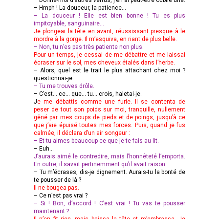
– Hmph ! La douceur, la patience…
– La douceur ! Elle est bien bonne ! Tu es plus
impitoyable, sanguinaire…
Je plongeai la tête en avant, réussissant presque à le
mordre à la gorge. Il m’esquiva, en riant de plus belle.
– Non, tu n’es pas très patiente non plus.
Pour un temps, je cessai de me débattre et me laissai
écraser sur le sol, mes cheveux étalés dans l’herbe.
– Alors, quel est le trait le plus attachant chez moi ?
questionnai-je.
– Tu me trouves drôle.
– C’est… ce… que… tu… crois, haletai-je.
J
e me débattis comme une furie. Il se contenta de
peser de tout son poids sur moi, tranquille, nullement
gêné par mes coups de pieds et de poings, jusqu’à ce
que j’aie épuisé toutes mes forces. Puis, quand je fus
calmée, il déclara d’un air songeur :
– Et tu aimes beaucoup ce que je te fais au lit.
– Euh…
J’aurais aimé le contredire, mais l’honnêteté l’emporta.
En outre, il savait pertinemment qu’il avait raison.
– Tu m’écrases, dis-je dignement. Aurais-tu la bonté de
te pousser de là ?
Il ne bougea pas.
– Ce n’est pas vrai ?
– Si ! Bon, d’accord ! C’est vrai ! Tu vas te pousser
maintenant ?
Il n’en fit rien, mais baissa la tête et m’embrassa. Je