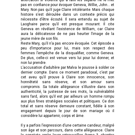
pas en confiance pour évoquer Geneva, Willie, John… et
Mary. Non pas qu’il juge Claire intolérante. Mais chaque
histoire s’est déroulée dans un contexte précis qui
nécessite d’être écouté. Il sera entendu au sujet de
Laoghaire parce qu’il est presque mourant. Il cite
Geneva en révélant l’existence de William, car Claire
aura la délicatesse de ne pas heurter l’image de la
jeune mère de son fils.
Reste Mary, qu’il n’a pas encore évoquée. Cet épisode a
peu d’importance pour lui, mais son respect des
femmes l’empêche de la disqualifier, comme Geneva.
De plus, celle-ci est venue vers lui pour lui donner, et
non lui prendre.
L’accusation d’adultère par Malva le pousse à solder ce
dernier compte. Dans ce moment paradoxal, c’est par
cet aveu qu’il prouve à Claire son innocence, son
honnêteté sans réserve, et son amour sans
compromis. Sa totale allégeance s’illustre dans son
authenticité, la justesse de ses mots, la vulnérabilité
sans fard, alors qu’il est par ailleurs un homme rompu
aux plus fines stratégies sociales et politiques. Ce don
total et sans réserve demeure constant, fidèle à son
engagement depuis le jour de son mariage où il
considère lui appartenir, corps et âme.
Il y a parfois l’expression d’une certaine candeur, malgré
son âge et son parcours, dans cette allégeance. Claire
le constate après leurs retrouvailles (tome 3, chapitre