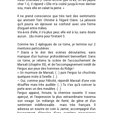
cher ? »), il répond « Elle m’a coûté jusqu’à mon dernier
sou, mais elle en valait la peine. »
Il ne prend conscience que très tard des sentiments
qui animent Tom Christie à l’égard Claire. La jalousie
qu’il pourra en éprouver se confond avec une forme
d’orgueil entre mâles.
Vis-à-vis d’elle, il n’a plus peur, elle est à lui, sans doute
aucun… (du moins pour l’instant !)
Comme les 2 épilogues de ce tome, je termine sur 2
mentions particulières :
* Diana a le don des scènes déroutantes, sans
manquer d’un humour profondément bienveillant. Dans
ce tome, je retiens la scène de l’accouchement de
Marsali (chapitre 35), et de l’accompagnement inédit de
Fergus aux yeux des hommes du Ridge !
« Un murmure de Marsali, (…) puis Fergus lui chuchota
quelques mots à l’oreille. (…)
– Oui, comme pour Félicité, répondit Marsali d’une voix
étouffée mais très audible. (…) Tu n’as qu’à coincer la
porte avec un des meubles. (…)
Fergus apparut, hirsute, la chemise ouverte. Il nous
aperçut, et l’expression la plus extraordinaire traversa
son visage. Un mélange de fierté, de gêne et d’un
sentiment indéfinissable… mais très français. Il
adressa un sourire en coin à Jamie, accompagné d’un
haussement d’épaules d’une suprême insouciance