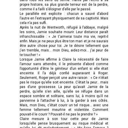
propre histoire, sa plus grande terreur est de la perdre,
comme il a failli s’éloigner d’elle par le passé.
Le parallèle est explicite : chacun a sauvé d’abord
l’autre en l’extrayant physiquement de sa captivité. Mais
cela n’a pas suffi.
Après la nuit de Wentworth, réfugié à l’abbaye, malgré
les soins, Jamie souhaite mourir. Leur distance paraît
infranchissable : « Je t'aimerai toute ma vie, reprit-il
enfin. Mais je ne peux plus être ton mari et je ne saurais
être autre chose pour toi. Je te désire tellement que
j'en tremble, mais... mon Dieu, aidez-moi... j'ai peur de
te toucher ! »
Lorsque Jamie affirme à Claire la nécessité de faire
l’amour sans attendre, il le présente d’abord comme
l’opportunité d’être le géniteur d’un enfant si elle était
enceinte. Il l’a déjà confié auparavant à Roger.
Seulement, Roger perçoit une autre raison : « Ce n’était
pas le risque qu’elle soit enceinte. C’était la peur… mais
pas d’une grossesse. La peur qu’avait Jamie de la
perdre, qu’elle s’en aille, qu’elle se réfugie dans un
espace sombre et solitaire, sans lui, à moins qu’il ne
parvienne à l’attacher à lui, à la garder à ses côtés.
Mais, mon Dieu, c’était courir un tel risque… avec une
femme tellement meurtrie et violentée. Comment
pouvait-il le courir ? Pouvait-il ne pas le prendre ? »
Claire mesure à son tour cette peur de Jamie
lorsqu’elle pense brusquement au risque médical et
qu’elle lui dit maladroitement : « Me faire l’amour ?