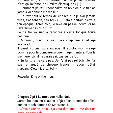
c'est ça, la fameuse lumière électrique ! » (…)
– Comment peux-tu reconnaître en rêve ce que tu n'as
jamais vu dans ta vie réelle ?
– Je rêve tout le temps de choses que je n'ai jamais
vues, Sassenach, pas toi ? (…) J'étais certain d'être à
ton époque. Après tout, je rêve du passé, pourquoi ne
rêverais-je pas du futur ?
Je ne trouvai rien à répondre à cette logique toute
celtique.
– Mmmoui, pourquoi pas, dis-je sceptique. Quel âge
avais-je ?
Il parut surpris, puis indécis. Il scruta mon visage
comme pour le comparer à une image mentale. Pour la
première fois, il ne paraissait pas sûr de lui.
– En fait... je ne sais pas. Je n'y ai pas réfléchi. Je n'ai
pas remarqué de cheveux blancs ni aucun détail
frappant. C'était juste... toi. »
Powerfull King of the men.
Chapitre 7 p81 La mort des Hollandais
Jamie haussa les épaules, déjà désintéressé du débat
sur les machinations de MacDonald.
– J’avais raison, hein ? Ça veut dire que tu me dois un
gage, Sassenach.