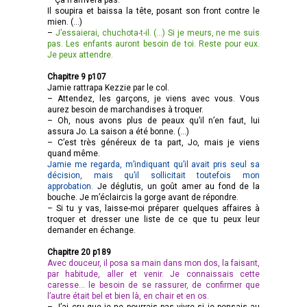
Il soupira et baissa la tête, posant son front contre le
mien. (…)
–
J’essaierai, chuchota-t-il. (…) Si je meurs, ne me suis
pas. Les enfants auront besoin de toi. Reste pour eux.
Je peux attendre.
Chapitre 9 p107
Jamie rattrapa Kezzie par le col.
– Attendez, les garçons, je viens avec vous. Vous
aurez besoin de marchandises à troquer.
– Oh, nous avons plus de peaux qu’il n’en faut, lui
assura Jo. La saison a été bonne. (…)
– C’est très généreux de ta part, Jo, mais je viens
quand même.
Jamie me regarda, m’indiquant qu’il avait pris seul sa
décision, mais qu’il sollicitait toutefois mon
approbation.
Je déglutis, un goût amer au fond de la
bouche. Je m’éclaircis la gorge avant de répondre.
– Si tu y vas, laisse-moi préparer quelques affaires à
troquer et dresser une liste de ce que tu peux leur
demander en échange.
Chapitre 20 p189
Avec douceur, il posa sa main dans mon dos, la faisant,
par habitude, aller et venir. Je connaissais cette
caresse… le besoin de se rassurer, de confirmer que
l’autre était bel et bien là, en chair et en os.
– J’ai cru que je ne pourrais pas vivre si je pensais au