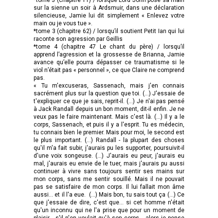
sur la sienne un soir à Ardsmuir, dans une déclaration
silencieuse, Jamie lui dit simplement « Enlevez votre
main ou je vous tue ».
*tome 3 (chapitre 62) / lorsqu’il soutient Petit Ian qui lui
raconte son agression par Geillis
*tome 4 (chapitre 47 Le chant du père) / lorsqu’il
apprend l’agression et la grossesse de Brianna, Jamie
avance qu’elle pourra dépasser ce traumatisme si le
viol n’était pas « personnel », ce que Claire ne comprend
pas.
« Tu m'excuseras, Sassenach, mais j'en connais
sacrément plus sur la question que toi. (…) J'essaie de
t'expliquer ce que je sais, reprit-il. (…) Je n'ai pas pensé
à Jack Randall depuis un bon moment, dit-il enfin. Je ne
veux pas le faire maintenant. Mais c'est là. (…) Il y a le
corps, Sassenach, et puis il y a l'esprit. Tu es médecin,
tu connais bien le premier. Mais pour moi, le second est
le plus important. (…) Randall - la plupart des choses
qu'il m'a fait subir, j'aurais pu les supporter, poursuivit-il
d'une voix songeuse. (…) J'aurais eu peur, j'aurais eu
mal, j'aurais eu envie de le tuer, mais j'aurais pu aussi
continuer à vivre sans toujours sentir ses mains sur
mon corps, sans me sentir souillé. Mais il ne pouvait
pas se satisfaire de mon corps. Il lui fallait mon âme
aussi... et il l'a eue. (…) Mais bon, tu sais tout ça (…) Ce
que j'essaie de dire, c'est que... si cet homme n'était
qu'un inconnu qui ne l'a prise que pour un moment de
plaisir... s'il n'en voulait qu'à son corps... alors je pense