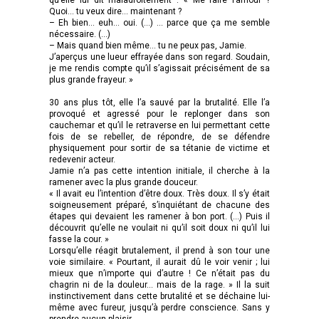
Quoi… tu veux dire… maintenant ?
– Eh bien… euh… oui. (…) … parce que ça me semble
nécessaire. (…)
– Mais quand bien même… tu ne peux pas, Jamie.
J’aperçus une lueur effrayée dans son regard. Soudain,
je me rendis compte qu’il s’agissait précisément de sa
plus grande frayeur. »
30 ans plus tôt, elle l’a sauvé par la brutalité. Elle l’a
provoqué et agressé pour le replonger dans son
cauchemar et qu’il le retraverse en lui permettant cette
fois de se rebeller, de répondre, de se défendre
physiquement pour sortir de sa tétanie de victime et
redevenir acteur.
Jamie n’a pas cette intention initiale, il cherche à la
ramener avec la plus grande douceur.
« Il avait eu l’intention d’être doux. Très doux. Il s’y était
soigneusement préparé, s’inquiétant de chacune des
étapes qui devaient les ramener à bon port. (…) Puis il
découvrit qu’elle ne voulait ni qu’il soit doux ni qu’il lui
fasse la cour. »
Lorsqu’elle réagit brutalement, il prend à son tour une
voie similaire. « Pourtant, il aurait dû le voir venir ; lui
mieux que n’importe qui d’autre ! Ce n’était pas du
chagrin ni de la douleur… mais de la rage. » Il la suit
instinctivement dans cette brutalité et se déchaine lui-
même avec fureur, jusqu’à perdre conscience. Sans y
prendre aucun plaisir.