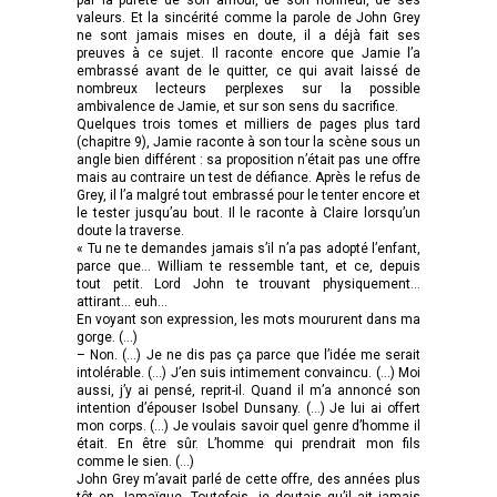
valeurs. Et la sincérité comme la parole de John Grey
ne sont jamais mises en doute, il a déjà fait ses
preuves à ce sujet. Il raconte encore que Jamie l’a
embrassé avant de le quitter, ce qui avait laissé de
nombreux lecteurs perplexes sur la possible
ambivalence de Jamie, et sur son sens du sacrifice.
Quelques trois tomes et milliers de pages plus tard
(chapitre 9), Jamie raconte à son tour la scène sous un
angle bien différent : sa proposition n’était pas une offre
mais au contraire un test de défiance. Après le refus de
Grey, il l’a malgré tout embrassé pour le tenter encore et
le tester jusqu’au bout. Il le raconte à Claire lorsqu’un
doute la traverse.
« Tu ne te demandes jamais s’il n’a pas adopté l’enfant,
parce que… William te ressemble tant, et ce, depuis
tout petit. Lord John te trouvant physiquement…
attirant… euh…
En voyant son expression, les mots moururent dans ma
gorge. (…)
– Non. (…) Je ne dis pas ça parce que l’idée me serait
intolérable. (…) J’en suis intimement convaincu. (…) Moi
aussi, j’y ai pensé, reprit-il. Quand il m’a annoncé son
intention d’épouser Isobel Dunsany. (…) Je lui ai offert
mon corps. (…) Je voulais savoir quel genre d’homme il
était. En être sûr. L’homme qui prendrait mon fils
comme le sien. (…)
John Grey m’avait parlé de cette offre, des années plus
tôt en Jamaïque. Toutefois, je doutais qu’il ait jamais