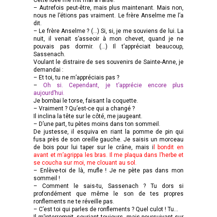
– Autrefois peut-être, mais plus maintenant. Mais non,
nous ne l’étions pas vraiment. Le frère Anselme me l’a
dit.
– Le frère Anselme ? (…) Si, si, je me souviens de lui. La
nuit, il venait s’asseoir à mon chevet, quand je ne
pouvais pas dormir. (…) Il t’appréciait beaucoup,
Sassenach.
Voulant le distraire de ses souvenirs de Sainte-Anne, je
demandai :
– Et toi, tu ne m’appréciais pas ?
–
Oh si. Cependant, je t’apprécie encore plus
aujourd’hui.
Je bombai le torse, faisant la coquette.
– Vraiment ? Qu’est-ce qui a changé ?
Il inclina la tête sur le côté, me jaugeant.
– D’une part, tu pètes moins dans ton sommeil.
De justesse, il esquiva en riant la pomme de pin qui
fusa près de son oreille gauche. Je saisis un morceau
de bois pour lui taper sur le crâne, mais i
l bondit en
avant et m’agrippa les bras. Il me plaqua dans l’herbe et
se coucha sur moi, me clouant au sol.
– Enlève-toi de là, mufle ! Je ne pète pas dans mon
sommeil !
– Comment le sais-tu, Sassenach ? Tu dors si
profondément que même le son de tes propres
ronflements ne te réveille pas.
– C’est toi qui parles de ronflements ? Quel culot ! Tu…
Il m’interrompit, souriant toujours, mais poursuivant sur