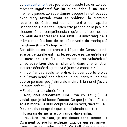
Le
consentement
est peu présent cette fois-ci. Le seul
moment significatif fait lui aussi écho à un autre
moment passé. Lorsque Jamie évoque la nuit passée
avec Mary McNab avant sa reddition, la première
réaction de Claire est de lui interdire de l’appeler
Sassenach. Ce n’est qu’après être passée de la jalousie
blessée à la compréhension qu’elle lui permet de
nouveau de s’adresser à elle ainsi. Elle avait réagi de la
même manière lors de sa découverte du mariage à
Laoghaire (tome 3 chapitre 34).
Son attitude est différente à l’égard de Geneva, peut-
être parce qu’elle est morte, peut-être parce qu’elle est
la mère de son fils. Elle exprime sa vulnérabilité
amoureuse bien plus simplement, dans une émotion
inquiète dénuée d’agressivité (tome 3 chapitre 59).
« ... Je n'ai pas voulu te le dire, de peur que tu croies
que j'avais semé des bâtards un peu partout... de peur
que tu penses que j'aimerais moins Brianna si j'avais
un autre enfant. (…)
– Et elle... tu l'as aimée ? (…)
– Non, dit-il doucement. Elle... me voulait. (…) Elle
voulait que je lui fasse l'amour. Ce que j'ai fait... Et elle
en est morte. Je suis coupable de sa mort, devant Dieu.
D'autant plus coupable que je ne l'aimais pas. (…)
– Tu aurais dû me faire confiance, dis-je enfin.
– Peut-être. Pourtant, je me disais sans cesse : «
Comment puis-je lui expliquer tout ce qui est arrivé :
Geneva, Willie... John ? » (…) J'ai failli t'en parler, une