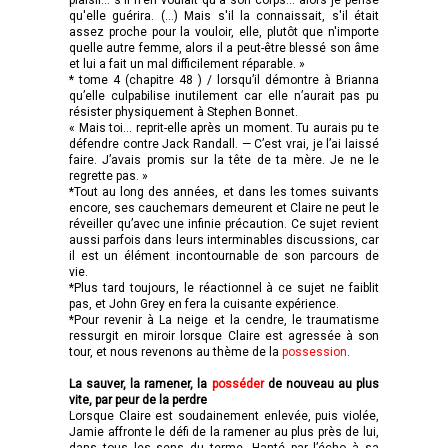
qu'elle guérira. (…) Mais s'il la connaissait, s'il était
assez proche pour la vouloir, elle, plutôt que n'importe
quelle autre femme, alors il a peut-être blessé son âme
et lui a fait un mal difficilement réparable. »
* tome 4 (chapitre 48 ) / lorsqu’il démontre à Brianna
qu’elle culpabilise inutilement car elle n’aurait pas pu
résister physiquement à Stephen Bonnet.
« Mais toi… reprit-elle après un moment. Tu aurais pu te
défendre contre Jack Randall. — C’est vrai, je l’ai laissé
faire. J’avais promis sur la tête de ta mère. Je ne le
regrette pas. »
*Tout au long des années, et dans les tomes suivants
encore, ses cauchemars demeurent et Claire ne peut le
réveiller qu’avec une infinie précaution. Ce sujet revient
aussi parfois dans leurs interminables discussions, car
il est un élément incontournable de son parcours de
vie.
*Plus tard toujours, le réactionnel à ce sujet ne faiblit
pas, et John Grey en fera la cuisante expérience.
*Pour revenir à La neige et la cendre, le traumatisme
ressurgit en miroir lorsque Claire est agressée à son
tour, et nous revenons au thème de la
possession
.
La sauver, la ramener, la
posséder
de nouveau au plus
vite, par peur de la perdre
Lorsque Claire est soudainement enlevée, puis violée,
Jamie affronte le défi de la ramener au plus près de lui,
dans tous les sens du terme. Hanté par l’écho à sa