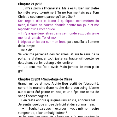
Chapitre 21 p205
– Tu m’as promis l’honnêteté. Mais es-tu bien sûr d’être
honnête avec toi-même ? Tu ne tourmentais pas Tom
Christie seulement parce qu’il te défie ?
Son regard clair et franc à quelques centimètres du
mien, il plaça sa paume chaude contre ma joue et me
répondit d’une voix douce :
– Il n’y a que deux êtres dans ce monde auxquels je ne
mentirai jamais. Toi et moi.
Il déposa un baiser sur mon front,
puis souffla la flamme
de la lampe.
– Cela dit…
Sa voix me parvenait des ténèbres, et sur le seuil de la
porte, je distinguai tout juste sa haute silhouette se
détachant sur le rectangle de lumière.
–… Je peux me faire avoir. Mais jamais de mon plein
gré.
Chapitre 28 p314 Sauvetage de Claire
Grand, mince et noir, Archie Bug sortit de l’obscurité,
serrant le manche d’une hache dans son poing. L’arme
aussi avait été peinte en noir, et une épaisse odeur de
sang l’accompagnait.
– Il en reste encore quelques-uns en vie, annonça-t-il.
Je sentis quelque chose de froid et dur sur ma main.
– Souhaitez-vous exercer vous-même votre
vengeance, a banamhaighistear ?
Je baissai les yeux et découvris qu’il me tendait le