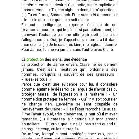
le même temps du désir qu’il suscite, signe implicite de
consentement. « Toi, mo nighean donn, tu m’appartiens.
(…) Tu es à moi, Sassenach. Et je suis prêt à accomplir
n’importe quoi pour que cela soit clair. »
En toute intelligence, il exprime l’équilibre de cet
oxymore amoureux, qui le définit si particulièrement, en
achevant l’échange par une ultime pirouette, celle de
l’allégeance : « Oui, je t’appartiens, murmura-t-il dans
mon oreille. (…) Je le sais très bien, mo nighean donn. »
Pour Jamie, l’un ne va jamais sans l’autre avec Claire.
La
protection
des siens, une évidence
La protection de Jamie envers Claire ne se dément
jamais. C’est sans hésitation qu’il ordonne à ses
hommes, lorsqu’ils la sauvent de ses ravisseurs :
« Tuez-les tous. »
Parce que c’est une évidence pour lui, il considère
comme légitime le désarroi de Fergus de n’avoir pas pu
protéger Marsali de l’agression à la malterie : « Un
homme doit protéger sa femme. » Qu’il n’y soit pour rien
ne change rien. Lui-même se sent coupable de
l’enlèvement de Claire : « Il se l’était reproché lui aussi.
Il me l’avait avoué, très clairement, la nuit où il m’avait
ramenée. (…) Il caressa la cicatrice sur mon arcade
sourcilière. – Tu crois que je ne l’ai pas senti quand tu
as reçu ce coup, ou les autres ? »
De même, lorsqu’ils sont assiégés chez eux, par la
bande de Brown qui accuse Claire du meurtre de