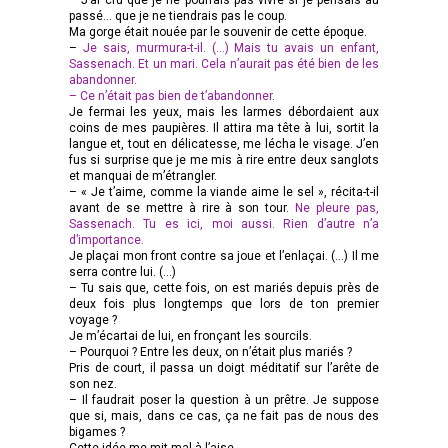
passé… que je ne tiendrais pas le coup.
Ma gorge était nouée par le souvenir de cette époque.
–
Je sais, murmura-t-il. (…) Mais tu avais un enfant,
Sassenach. Et un mari. Cela n’aurait pas été bien de les
abandonner.
– Ce n’était pas bien de t’abandonner
.
Je fermai les yeux, mais les larmes débordaient aux
coins de mes paupières. Il attira ma tête à lui, sortit la
langue et, tout en délicatesse, me lécha le visage. J’en
fus si surprise que je me mis à rire entre deux sanglots
et manquai de m’étrangler.
– « Je t’aime, comme la viande aime le sel », récita-t-il
avant de se mettre à rire à son tour.
Ne pleure pas,
Sassenach. Tu es ici, moi aussi. Rien d’autre n’a
d’importance.
Je plaçai mon front contre sa joue et l’enlaçai. (…) Il me
serra contre lui. (…)
– Tu sais que, cette fois, on est mariés depuis près de
deux fois plus longtemps que lors de ton premier
voyage ?
Je m’écartai de lui, en fronçant les sourcils.
– Pourquoi ? Entre les deux, on n’était plus mariés ?
Pris de court, il passa un doigt méditatif sur l’arête de
son nez.
– Il faudrait poser la question à un prêtre. Je suppose
que si, mais, dans ce cas, ça ne fait pas de nous des
bigames ?
Cette idée me mit mal à l’aise.