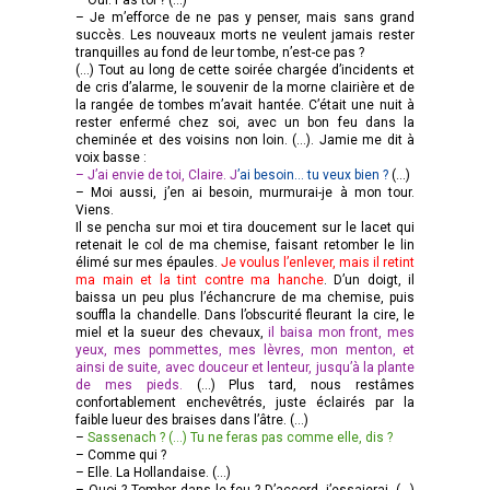
– Je m’efforce de ne pas y penser, mais sans grand
succès. Les nouveaux morts ne veulent jamais rester
tranquilles au fond de leur tombe, n’est-ce pas ?
(…) Tout au long de cette soirée chargée d’incidents et
de cris d’alarme, le souvenir de la morne clairière et de
la rangée de tombes m’avait hantée. C’était une nuit à
rester enfermé chez soi, avec un bon feu dans la
cheminée et des voisins non loin. (…). Jamie me dit à
voix basse :
– J’ai envie de toi, Claire. J
’ai besoin…
tu veux bien ?
(…)
– Moi aussi, j’en ai besoin, murmurai-je à mon tour.
Viens.
Il se pencha sur moi et tira doucement sur le lacet qui
retenait le col de ma chemise, faisant retomber le lin
élimé sur mes épaules.
Je voulus l’enlever, mais il retint
ma main et la tint contre ma hanche
. D’un doigt, il
baissa un peu plus l’échancrure de ma chemise, puis
souffla la chandelle. Dans l’obscurité fleurant la cire, le
miel et la sueur des chevaux,
il baisa mon front, mes
yeux, mes pommettes, mes lèvres, mon menton, et
ainsi de suite, avec douceur et lenteur, jusqu’à la plante
de mes pieds.
(…) Plus tard, nous restâmes
confortablement enchevêtrés, juste éclairés par la
faible lueur des braises dans l’âtre. (…)
–
Sassenach ? (…) Tu ne feras pas comme elle, dis ?
– Comme qui ?
– Elle. La Hollandaise. (…)
– Quoi ? Tomber dans le feu ? D’accord, j’essaierai. (…)