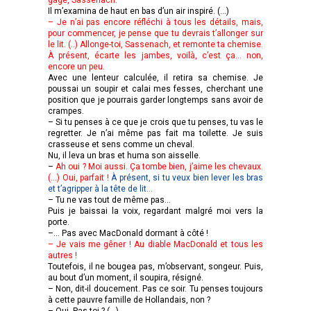
Il m’examina de haut en bas d’un air inspiré. (…)
– Je n’ai pas encore réfléchi à tous les détails, mais,
pour commencer, je pense que tu devrais t’allonger sur
le lit. (..) Allonge-toi, Sassenach, et remonte ta chemise.
À présent, écarte les jambes, voilà, c’est ça… non,
encore un peu.
Avec une lenteur calculée, il retira sa chemise. Je
poussai un soupir et calai mes fesses, cherchant une
position que je pourrais garder longtemps sans avoir de
crampes.
– Si tu penses à ce que je crois que tu penses, tu vas le
regretter. Je n’ai même pas fait ma toilette. Je suis
crasseuse et sens comme un cheval.
Nu, il leva un bras et huma son aisselle.
–
Ah oui ? Moi aussi. Ça tombe bien, j’aime les chevaux.
(…) Oui, parfait !
À présent, si tu veux bien lever les bras
et t’agripper à la tête de lit…
– Tu ne vas tout de même pas…
Puis je baissai la voix, regardant malgré moi vers la
porte.
–… Pas avec MacDonald dormant à côté !
– Je vais me gêner ! Au diable MacDonald et tous les
autres !
Toutefois, il ne bougea pas, m’observant, songeur. Puis,
au bout d’un moment, il soupira, résigné.
– Non, dit-il doucement. Pas ce soir. Tu penses toujours
à cette pauvre famille de Hollandais, non ?
– Oui. Pas toi ? (…)