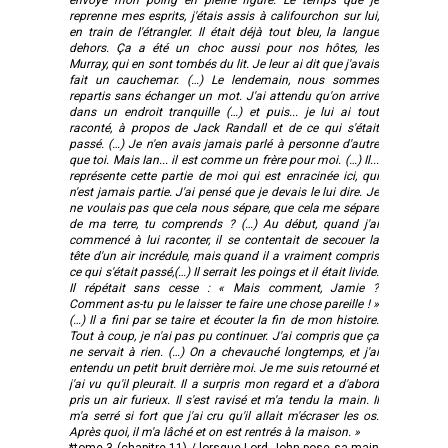
reprenne mes esprits, j'étais assis à califourchon sur lui,
en train de l'étrangler. Il était déjà tout bleu, la langue
dehors. Ça a été un choc aussi pour nos hôtes, les
Murray, qui en sont tombés du lit. Je leur ai dit que j'avais
fait un cauchemar. (…) Le lendemain, nous sommes
repartis sans échanger un mot. J'ai attendu qu'on arrive
dans un endroit tranquille (…) et puis... je lui ai tout
raconté, à propos de Jack Randall et de ce qui s'était
passé. (…) Je n'en avais jamais parlé à personne d'autre
que toi. Mais Ian... il est comme un frère pour moi. (…) Il...
représente cette partie de moi qui est enracinée ici, qui
n'est jamais partie. J'ai pensé que je devais le lui dire. Je
ne voulais pas que cela nous sépare, que cela me sépare
de ma terre, tu comprends ? (…) Au début, quand j'ai
commencé à lui raconter, il se contentait de secouer la
tête d'un air incrédule, mais quand il a vraiment compris
ce qui s'était passé,(…) Il serrait les poings et il était livide.
Il répétait sans cesse : « Mais comment, Jamie ?
Comment as-tu pu le laisser te faire une chose pareille ! »
(…) Il a fini par se taire et écouter la fin de mon histoire.
Tout à coup, je n'ai pas pu continuer. J'ai compris que ça
ne servait à rien. (…) On a chevauché longtemps, et j'ai
entendu un petit bruit derrière moi. Je me suis retourné et
j'ai vu qu'il pleurait. Il a surpris mon regard et a d'abord
pris un air furieux. Il s'est ravisé et m'a tendu la main. Il
m'a serré si fort que j'ai cru qu'il allait m'écraser les os.
Après quoi, il m'a lâché et on est rentrés à la maison. »
*tome 3 (chapitre 11) / lorsque Lord John pose sa main