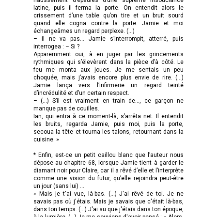
latine, puis il ferma la porte. On entendit alors le
crissement d’une table qu’on tire et un bruit sourd
quand elle cogna contre la porte. Jamie et moi
échangeâmes un regard perplexe. (…)
– Il ne va pas… Jamie s’interrompit, atterré, puis
interrogea : – Si ?
Apparemment oui, à en juger par les grincements
rythmiques qui s’élevèrent dans la pièce d’à côté. Le
feu me monta aux joues. Je me sentais un peu
choquée, mais j’avais encore plus envie de rire. (…)
Jamie lança vers l’infirmerie un regard teinté
d’incrédulité et d’un certain respect.
– (…) S’il est vraiment en train de…, ce garçon ne
manque pas de couilles.
Ian, qui entra à ce moment-là, s’arrêta net. Il entendit
les bruits, regarda Jamie, puis moi, puis la porte,
secoua la tête et tourna les talons, retournant dans la
cuisine. »
* Enfin, est-ce un petit caillou blanc que l’auteur nous
dépose au chapitre 68, lorsque Jamie tient à garder le
diamant noir pour Claire, car il a rêvé d’elle et l’interprète
comme une vision du futur, qu’elle rejoindra peut-être
un jour (sans lui) …
« Mais je t'ai vue, là-bas. (…) J'ai rêvé de toi. Je ne
savais pas où j'étais. Mais je savais que c'était là-bas,
dans ton temps. (…) J'ai su que j'étais dans ton époque,
à la lumière. (…) Je me souviens d'avoir pensé : « Alors,