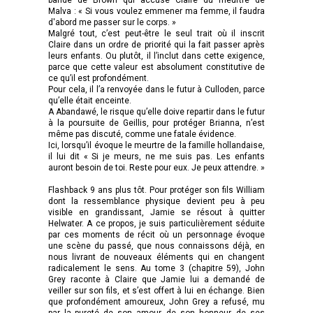
Malva : « Si vous voulez emmener ma femme, il faudra
d'abord me passer sur le corps. »
Malgré tout, c’est peut-être le seul trait où il inscrit
Claire dans un ordre de priorité qui la fait passer après
leurs enfants. Ou plutôt, il l’inclut dans cette exigence,
parce que cette valeur est absolument constitutive de
ce qu’il est profondément.
Pour cela, il l’a renvoyée dans le futur à Culloden, parce
qu’elle était enceinte.
A Abandawé, le risque qu’elle doive repartir dans le futur
à la poursuite de Geillis, pour protéger Brianna, n’est
même pas discuté, comme une fatale évidence.
Ici, lorsqu’il évoque le meurtre de la famille hollandaise,
il lui dit « Si je meurs, ne me suis pas. Les enfants
auront besoin de toi. Reste pour eux. Je peux attendre. »
Flashback 9 ans plus tôt. Pour protéger son fils William
dont la ressemblance physique devient peu à peu
visible en grandissant, Jamie se résout à quitter
Helwater. A ce propos, je suis particulièrement séduite
par ces moments de récit où un personnage évoque
une scène du passé, que nous connaissons déjà, en
nous livrant de nouveaux éléments qui en changent
radicalement le sens. Au tome 3 (chapitre 59), John
Grey raconte à Claire que Jamie lui a demandé de
veiller sur son fils, et s’est offert à lui en échange. Bien
que profondément amoureux, John Grey a refusé, mu
par la pureté de son amour, de son honneur, de ses