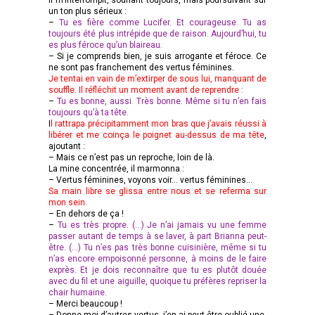
un ton plus sérieux :
–
Tu es fière comme Lucifer. Et courageuse. Tu as
toujours été plus intrépide que de raison. Aujourd’hui, tu
es plus féroce qu’un blaireau.
– Si je comprends bien, je suis arrogante et féroce. Ce
ne sont pas franchement des vertus féminines.
Je tentai en vain de m’extirper de sous lui, manquant de
souffle. Il réfléchit un moment avant de reprendre :
–
Tu es bonne, aussi. Très bonne. Même si tu n’en fais
toujours qu’à ta tête.
I
l rattrapa précipitamment mon bras que j’avais réussi à
libérer et me coinça le poignet au-dessus de ma tête
,
ajoutant :
– Mais ce n’est pas un reproche, loin de là.
La mine concentrée, il marmonna :
– Vertus féminines, voyons voir… vertus féminines…
Sa main libre se glissa entre nous et se referma sur
mon sein.
– En dehors de ça !
–
Tu es très propre. (…) Je n’ai jamais vu une femme
passer autant de temps à se laver, à part Brianna peut-
être. (…) Tu n’es pas très bonne cuisinière, même si tu
n’as encore empoisonné personne, à moins de le faire
exprès. Et je dois reconnaître que tu es plutôt douée
avec du fil et une aiguille, quoique tu préfères repriser la
chair humaine.
– Merci beaucoup !
– Donne-moi d’autres vertus, j’en ai peut-être oublié une.