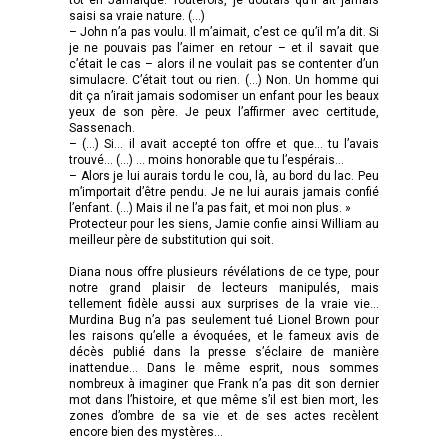
saisi sa vraie nature. (…)
– John n’a pas voulu. Il m’aimait, c’est ce qu’il m’a dit. Si
je ne pouvais pas l’aimer en retour – et il savait que
c’était le cas – alors il ne voulait pas se contenter d’un
simulacre. C’était tout ou rien. (…) Non. Un homme qui
dit ça n’irait jamais sodomiser un enfant pour les beaux
yeux de son père. Je peux l’affirmer avec certitude,
Sassenach.
– (…) Si… il avait accepté ton offre et que… tu l’avais
trouvé… (…) … moins honorable que tu l’espérais…
– Alors je lui aurais tordu le cou, là, au bord du lac. Peu
m’importait d’être pendu. Je ne lui aurais jamais confié
l’enfant. (…) Mais il ne l’a pas fait, et moi non plus. »
Protecteur pour les siens, Jamie confie ainsi William au
meilleur père de substitution qui soit.
Diana nous offre plusieurs révélations de ce type, pour
notre grand plaisir de lecteurs manipulés, mais
tellement fidèle aussi aux surprises de la vraie vie...
Murdina Bug n’a pas seulement tué Lionel Brown pour
les raisons qu’elle a évoquées, et le fameux avis de
décès publié dans la presse s’éclaire de manière
inattendue... Dans le même esprit, nous sommes
nombreux à imaginer que Frank n’a pas dit son dernier
mot dans l’histoire, et que même s’il est bien mort, les
zones d’ombre de sa vie et de ses actes recèlent
encore bien des mystères…