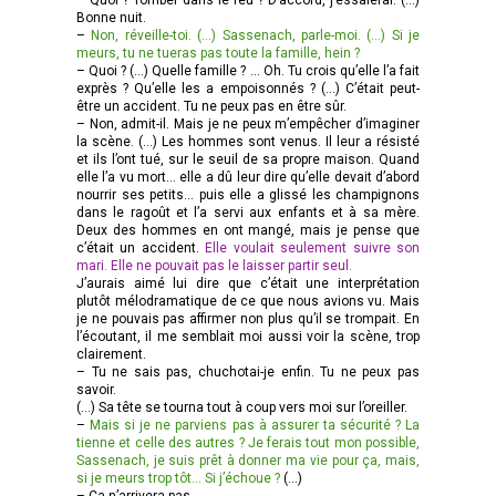
Bonne nuit.
–
Non, réveille-toi. (…) Sassenach, parle-moi. (…) Si je
meurs, tu ne tueras pas toute la famille, hein ?
– Quoi ? (…) Quelle famille ? … Oh. Tu crois qu’elle l’a fait
exprès ? Qu’elle les a empoisonnés ? (…) C’était peut-
être un accident. Tu ne peux pas en être sûr.
– Non, admit-il. Mais je ne peux m’empêcher d’imaginer
la scène. (…) Les hommes sont venus. Il leur a résisté
et ils l’ont tué, sur le seuil de sa propre maison. Quand
elle l’a vu mort… elle a dû leur dire qu’elle devait d’abord
nourrir ses petits… puis elle a glissé les champignons
dans le ragoût et l’a servi aux enfants et à sa mère.
Deux des hommes en ont mangé, mais je pense que
c’était un accident.
Elle voulait seulement suivre son
mari. Elle ne pouvait pas le laisser partir seul.
J’aurais aimé lui dire que c’était une interprétation
plutôt mélodramatique de ce que nous avions vu. Mais
je ne pouvais pas affirmer non plus qu’il se trompait. En
l’écoutant, il me semblait moi aussi voir la scène, trop
clairement.
– Tu ne sais pas, chuchotai-je enfin. Tu ne peux pas
savoir.
(…) Sa tête se tourna tout à coup vers moi sur l’oreiller.
–
Mais si je ne parviens pas à assurer ta sécurité ? La
tienne et celle des autres ? Je ferais tout mon possible,
Sassenach, je suis prêt à donner ma vie pour ça, mais,
si je meurs trop tôt… Si j’échoue ?
(…)
– Ça n’arrivera pas.