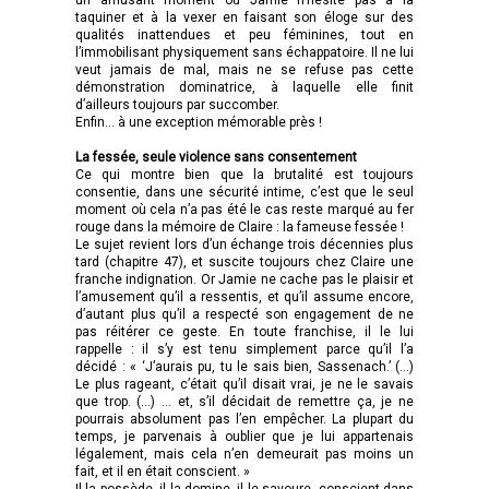
taquiner et à la vexer en faisant son éloge sur des
qualités inattendues et peu féminines, tout en
l’immobilisant physiquement sans échappatoire. Il ne lui
veut jamais de mal, mais ne se refuse pas cette
démonstration dominatrice, à laquelle elle finit
d’ailleurs toujours par succomber.
Enfin… à une exception mémorable près !
La fessée, seule violence sans consentement
Ce qui montre bien que la brutalité est toujours
consentie, dans une sécurité intime, c’est que le seul
moment où cela n’a pas été le cas reste marqué au fer
rouge dans la mémoire de Claire : la fameuse fessée !
Le sujet revient lors d’un échange trois décennies plus
tard (chapitre 47), et suscite toujours chez Claire une
franche indignation. Or Jamie ne cache pas le plaisir et
l’amusement qu’il a ressentis, et qu’il assume encore,
d’autant plus qu’il a respecté son engagement de ne
pas réitérer ce geste. En toute franchise, il le lui
rappelle : il s’y est tenu simplement parce qu’il l’a
décidé : « ‘J’aurais pu, tu le sais bien, Sassenach.’ (…)
Le plus rageant, c’était qu’il disait vrai, je ne le savais
que trop. (…) … et, s’il décidait de remettre ça, je ne
pourrais absolument pas l’en empêcher. La plupart du
temps, je parvenais à oublier que je lui appartenais
légalement, mais cela n’en demeurait pas moins un
fait, et il en était conscient. »
Il la possède, il la domine, il le savoure, conscient dans