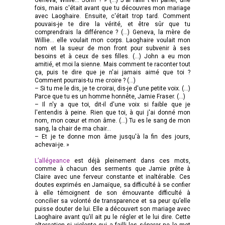
fois, mais c'était avant que tu découvres mon mariage
avec Laoghaire. Ensuite, c'était trop tard. Comment
pouvais-je te dire la vérité, et être sûr que tu
comprendrais la différence ? (…) Geneva, la mère de
Willie... elle voulait mon corps. Laoghaire voulait mon
nom et la sueur de mon front pour subvenir à ses
besoins et à ceux de ses filles. (…) John a eu mon
amitié, et moi la sienne. Mais comment te raconter tout
ça, puis te dire que je n'ai jamais aimé que toi ?
Comment pourrais-tu me croire ? (…)
– Si tu me le dis, je te croirai, dis-je d'une petite voix. (…)
Parce que tu es un homme honnête, Jamie Fraser. (…)
– Il n'y a que toi, dit-il d'une voix si faible que je
l'entendis à peine. Rien que toi, à qui j'ai donné mon
nom, mon cœur et mon âme. (…) Tu es le sang de mon
sang, la chair de ma chair...
– Et je te donne mon âme jusqu'à la fin des jours,
achevai-je. »
L’allégeance
est déjà pleinement dans ces mots,
comme à chacun des serments que Jamie prête à
Claire avec une ferveur constante et inaltérable. Ces
doutes exprimés en Jamaïque, sa difficulté à se confier
à elle témoignent de son émouvante difficulté à
concilier sa volonté de transparence et sa peur qu’elle
puisse douter de lui. Elle a découvert son mariage avec
Laoghaire avant qu’il ait pu le régler et le lui dire. Cette
altercation si violente qui a failli les séparer ne le met