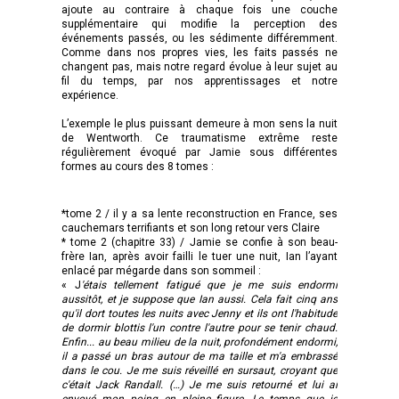
ajoute au contraire à chaque fois une couche
supplémentaire qui modifie la perception des
événements passés, ou les sédimente différemment.
Comme dans nos propres vies, les faits passés ne
changent pas, mais notre regard évolue à leur sujet au
fil du temps, par nos apprentissages et notre
expérience.
L’exemple le plus puissant demeure à mon sens la nuit
de Wentworth. Ce traumatisme extrême reste
régulièrement évoqué par Jamie sous différentes
formes au cours des 8 tomes :
*tome 2 / il y a sa lente reconstruction en France, ses
cauchemars terrifiants et son long retour vers Claire
* tome 2 (chapitre 33) / Jamie se confie à son beau-
frère Ian, après avoir failli le tuer une nuit, Ian l’ayant
enlacé par mégarde dans son sommeil :
« J
'étais tellement fatigué que je me suis endormi
aussitôt, et je suppose que Ian aussi. Cela fait cinq ans
qu'il dort toutes les nuits avec Jenny et ils ont l'habitude
de dormir blottis l'un contre l'autre pour se tenir chaud.
Enfin... au beau milieu de la nuit, profondément endormi,
il a passé un bras autour de ma taille et m'a embrassé
dans le cou. Je me suis réveillé en sursaut, croyant que
c'était Jack Randall. (…) Je me suis retourné et lui ai
envoyé mon poing en pleine figure. Le temps que je