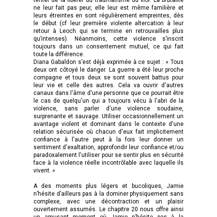
ne leur fait pas peur, elle leur est même familière et
leurs étreintes en sont régulièrement empreintes, dès
le début (cf leur première violente altercation à leur
retour à Leoch qui se termine en retrouvailles plus
qu’intenses). Néanmoins, cette violence s’inscrit
toujours dans un consentement mutuel, ce qui fait
toute la différence.
Diana Gabaldon s’est déjà exprimée à ce sujet : « Tous
deux ont côtoyé le danger. La guerre a été leur proche
compagne et tous deux se sont souvent battus pour
leur vie et celle des autres. Cela va ouvrir d'autres
canaux dans l'âme d'une personne que ce pourrait être
le cas de quelqu'un qui a toujours vécu à l'abri de la
violence, sans parler d'une violence soudaine,
surprenante et sauvage. Utiliser occasionnellement un
avantage violent et dominant dans le contexte d'une
relation sécurisée où chacun d'eux fait implicitement
confiance à l'autre peut à la fois leur donner un
sentiment d'exaltation, approfondir leur confiance et/ou
paradoxalement l'utiliser pour se sentir plus en sécurité
face à la violence réelle incontrôlable avec laquelle ils
vivent. »
A des moments plus légers et bucoliques, Jamie
n’hésite d’ailleurs pas à la dominer physiquement sans
complexe, avec une décontraction et un plaisir
ouvertement assumés. Le chapitre 20 nous offre ainsi
un amusant moment où Jamie n’hésite pas à la