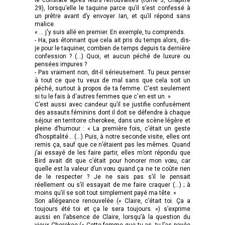
29), lorsqu’elle le taquine parce qu’il s’est confessé à
un prêtre avant d’y envoyer Ian, et qu’il répond sans
malice.
« ... j'y suis allé en premier. En exemple, tu comprends.
- Ha, pas étonnant que cela ait pris du temps alors, dis-
je pour le taquiner, combien de temps depuis ta dernière
confession ? (…) Quoi, et aucun péché de luxure ou
pensées impures ?
- Pas vraiment non, dit-il sérieusement. Tu peux penser
à tout ce que tu veux de mal sans que cela soit un
péché, surtout à propos de ta femme. C'est seulement
si tu le fais à d'autres femmes que c'en est un. »
C’est aussi avec candeur qu’il se justifie confusément
des assauts féminins dont il doit se défendre à chaque
séjour en territoire cherokee, dans une scène légère et
pleine d’humour : « La première fois, c’était un geste
d’hospitalité… (…) Puis, à notre seconde visite, elles ont
remis ça, sauf que ce n’étaient pas les mêmes. Quand
j’ai essayé de les faire partir, elles m’ont répondu que
Bird avait dit que c’était pour honorer mon vœu, car
quelle est la valeur d’un vœu quand ça ne te coûte rien
de le respecter ? Je ne sais pas s’il le pensait
réellement ou s’il essayait de me faire craquer (…) ; à
moins qu’il se soit tout simplement payé ma tête. »
Son allégeance renouvelée (« Claire, c’était toi. Ça a
toujours été toi et ça le sera toujours. ») s’exprime
aussi en l’absence de Claire, lorsqu’à la question du
vieux Cherokee (« Cette femme que tu as, tu l’as payée