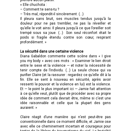
« Elle chuchota :
– Comment te sens-tu ?
– Très mal, répondit-il sincèrement. (…)
Il pleura sans bruit, ses muscles tendus jusqu’à la
douleur pour ne pas trembler, ne pas la réveiller et
qu’elle le voit ainsi. Il pleura jusqu’à ce que l’oreiller soit
trempé sous sa joue. (…) Son seul réconfort était le
poids si fragile étendu contre son cœur, respirant
profondément. »
La sécurité dans une certaine violence
Diana Gabaldon commente cette scène dans « I give
you my body » avec ces mots : « Examiner le lien étroit
entre le sexe et la violence — et noter la nécessité de
tenir compte de l’individu. (…) La seule chose qui va
purifier Claire (et la rassurer : regardez ce qu’elle dit à la
fin. Elle se sent à nouveau en sécurité, après avoir
ressenti le pouvoir et la violence en lui) est la violence.
Et — le point le plus important ici — Jamie fait attention
à ce qu’elle veut, plutôt que de procéder avec sa propre
idée de comment cela devrait être, même si c’est une
idée raisonnable et celle que la plupart des gens
auraient. »
Claire réagit d’une manière qui n’est peut-être pas
conventionnelle dans ce moment difficile, et Jamie ose
avec elle ce cheminement incertain et courageux pour
tenter de la libérer du traumatisme du viol. La brutalité