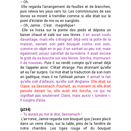
– Oh.
Elle regarda l’arrangement de feuilles et de branches,
puis releva les yeux vers lui. Les commissures de ses
lèvres se mirent à trembler comme si elle était sur le
point d’éclater de rire ou en sanglots.
– Oh, Jamie… C’est… magnifique !
Elle se hissa sur la pointe des pieds et déposa un
baiser chaud et salé sur ses lèvres.
Il en aurait voulu
davantage, mais elle s’éloignait déjà vers la porte de la
maison, serrant son petit bouquet contre son sein,
comme un objet en or pur. Il se sentait un peu sot, mais
également assez satisfait de lui-même. Il avait encore
le goût de sa bouche sur ses lèvres. Sorcha, murmura-t-
il de nouveau.
Puis il se rendit compte qu’il venait déjà
de l’appeler ainsi. C’était étrange. Pas étonnant qu’elle
ait eu l’air surpris. Ce mot était la traduction de son nom
en gaélique, mais il ne l’utilisait jamais.
Il aimait le fait
qu’elle soit d’ailleurs, qu’elle soit Anglaise.
Elle était sa
Claire, sa Sassenach. Pourtant, au moment où elle était
passée devant lui, elle avait été Sorcha
,
ce qui ne
signifiait pas seulement Claire, mais aussi « lumière ».
Il soupira d’aise.
(p234)
– Tu aurais pu me le dire, Sassenach !
L’air torve, Jamie regarda son bouquet que j’avais placé
dans un verre d’eau, sur la table, près de la fenêtre de
notre chambre. Les tiges rouge vif du bouquet