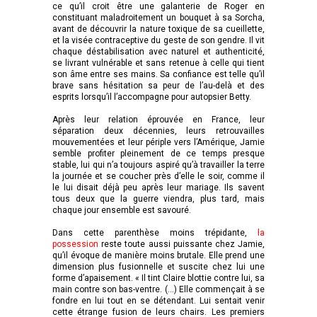
ce qu’il croit être une galanterie de Roger en
constituant maladroitement un bouquet à sa Sorcha,
avant de découvrir la nature toxique de sa cueillette,
et la visée contraceptive du geste de son gendre. Il vit
chaque déstabilisation avec naturel et authenticité,
se livrant vulnérable et sans retenue à celle qui tient
son âme entre ses mains. Sa confiance est telle qu’il
brave sans hésitation sa peur de l’au-delà et des
esprits lorsqu’il l’accompagne pour autopsier Betty.
Après leur relation éprouvée en France, leur
séparation deux décennies, leurs retrouvailles
mouvementées et leur périple vers l’Amérique, Jamie
semble profiter pleinement de ce temps presque
stable, lui qui n’a toujours aspiré qu’à travailler la terre
la journée et se coucher près d’elle le soir, comme il
le lui disait déjà peu après leur mariage. Ils savent
tous deux que la guerre viendra, plus tard, mais
chaque jour ensemble est savouré.
Dans cette parenthèse moins trépidante,
la
possession
reste toute aussi puissante chez Jamie,
qu’il évoque de manière moins brutale. Elle prend une
dimension plus fusionnelle et suscite chez lui une
forme d’apaisement. « Il tint Claire blottie contre lui, sa
main contre son bas-ventre. (…) Elle commençait à se
fondre en lui tout en se détendant. Lui sentait venir
cette étrange fusion de leurs chairs. Les premiers