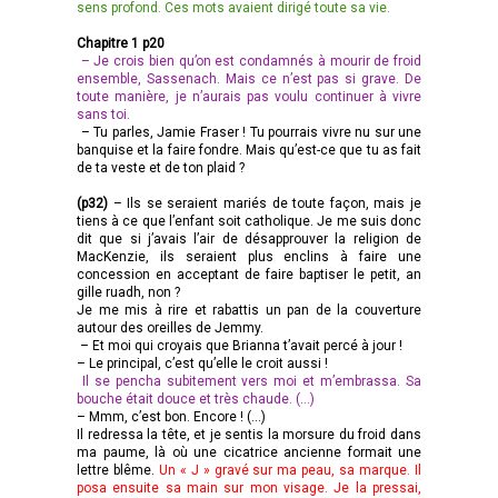
sens profond. Ces mots avaient dirigé toute sa vie.
Chapitre 1 p20
– Je crois bien qu’on est condamnés à mourir de froid
ensemble, Sassenach. Mais ce n’est pas si grave. De
toute manière, je n’aurais pas voulu continuer à vivre
sans toi.
– Tu parles, Jamie Fraser ! Tu pourrais vivre nu sur une
banquise et la faire fondre. Mais qu’est-ce que tu as fait
de ta veste et de ton plaid ?
(p32)
– Ils se seraient mariés de toute façon, mais je
tiens à ce que l’enfant soit catholique. Je me suis donc
dit que si j’avais l’air de désapprouver la religion de
MacKenzie, ils seraient plus enclins à faire une
concession en acceptant de faire baptiser le petit, an
gille ruadh, non ?
Je me mis à rire et rabattis un pan de la couverture
autour des oreilles de Jemmy.
– Et moi qui croyais que Brianna t’avait percé à jour !
– Le principal, c’est qu’elle le croit aussi !
Il se pencha subitement vers moi et m’embrassa. Sa
bouche était douce et très chaude. (…)
– Mmm, c’est bon. Encore ! (…)
Il redressa la tête, et je sentis la morsure du froid dans
ma paume, là où une cicatrice ancienne formait une
lettre blême.
Un « J » gravé sur ma peau, sa marque. Il
posa ensuite sa main sur mon visage. Je la pressai,