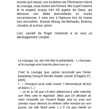
monde qu’il rejoint, son évolution est l’illustration même
du courage, sous toutes ses formes. Mis à part l’estime
et le respect acquis très tôt auprès de Claire, qui
demeure son alliée bienveillante en toutes
circonstances, il sera mis à l’épreuve lors de toutes
ses rencontres : Bonnet, Morag, les Mohawks, Brianna,
Jocasta, et surtout Jamie.
L’arc narratif de Roger mériterait à lui seul un
développement complet…
Le courage, lui, est cité dès le préambule : «
L’honneur
et le courage sont inscrits dans nos os.
»
C’est le courage que Jamie reconnaît aux frères
Beardsley lorsqu’il décide d’aider Josiah (Chapitre 27,
p365)
« –
Pourquoi as-tu aidé Josiah ? demandai-je de but
en blanc.
(
…)
–
Je lui ai dit que s’il était déterminé à aller chercher
son frère, cela le regardait. Mais que s’il décidait de
venir s’installer sur Fraser’s Ridge, seul ou avec son
jumeau nous devions lui enlever cette marque sur son
pouce, car elle ferait jaser. (…) Il n’a pas hésité un