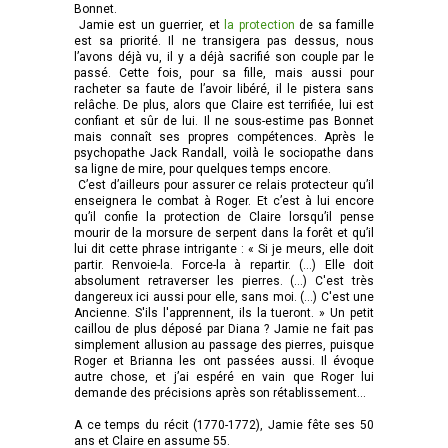
Bonnet.
Jamie est un guerrier, et
la protection
de sa famille
est sa priorité. Il ne transigera pas dessus, nous
l’avons déjà vu, il y a déjà sacrifié son couple par le
passé. Cette fois, pour sa fille, mais aussi pour
racheter sa faute de l’avoir libéré, il le pistera sans
relâche. De plus, alors que Claire est terrifiée, lui est
confiant et sûr de lui. Il ne sous-estime pas Bonnet
mais connaît ses propres compétences. Après le
psychopathe Jack Randall, voilà le sociopathe dans
sa ligne de mire, pour quelques temps encore.
C’est d’ailleurs pour assurer ce relais protecteur qu’il
enseignera le combat à Roger. Et c’est à lui encore
qu’il confie la protection de Claire lorsqu’il pense
mourir de la morsure de serpent dans la forêt et qu’il
lui dit cette phrase intrigante : « Si je meurs, elle doit
partir. Renvoie-la. Force-la à repartir. (…) Elle doit
absolument retraverser les pierres. (…) C'est très
dangereux ici aussi pour elle, sans moi. (…) C'est une
Ancienne. S'ils l'apprennent, ils la tueront. » Un petit
caillou de plus déposé par Diana ? Jamie ne fait pas
simplement allusion au passage des pierres, puisque
Roger et Brianna les ont passées aussi. Il évoque
autre chose, et j’ai espéré en vain que Roger lui
demande des précisions après son rétablissement…
A ce temps du récit (1770-1772), Jamie fête ses 50
ans et Claire en assume 55.