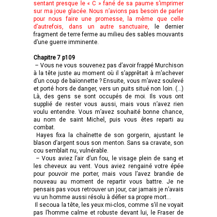
sentant presque le « C » fané de sa paume s’imprimer
sur ma joue glacée. Nous n’avions pas besoin de parler
pour nous faire une promesse, la même que celle
d’autrefois, dans un autre sanctuaire,
le dernier
fragment de terre ferme au milieu des sables mouvants
d’une guerre imminente.
Chapitre 7 p109
– Vous ne vous souvenez pas d’avoir frappé Murchison
à la tête juste au moment où il s’apprêtait à m’achever
d’un coup de baïonnette ? Ensuite, vous m’avez soulevé
et porté hors de danger, vers un puits situé non loin. (…)
Là, des gens se sont occupés de moi. Ils vous ont
supplié de rester vous aussi, mais vous n’avez rien
voulu entendre. Vous m’avez souhaité bonne chance,
au nom de saint Michel, puis vous êtes reparti au
combat.
Hayes fixa la chaînette de son gorgerin, ajustant le
blason d’argent sous son menton. Sans sa cravate, son
cou semblait nu, vulnérable.
– Vous aviez l’air d’un fou, le visage plein de sang et
les cheveux au vent. Vous aviez rengainé votre épée
pour pouvoir me porter, mais vous l’avez brandie de
nouveau au moment de repartir vous battre. Je ne
pensais pas vous retrouver un jour, car jamais je n’avais
vu un homme aussi résolu à défier sa propre mort…
Il secoua la tête, les yeux mi-clos, comme s’il ne voyait
pas l’homme calme et robuste devant lui, le Fraser de