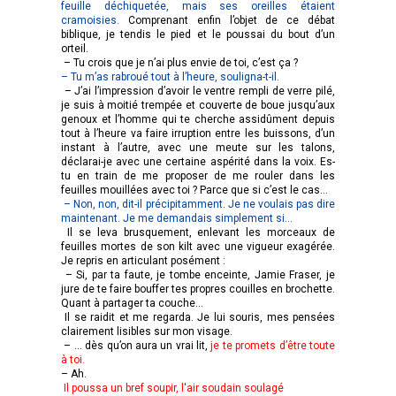
feuille déchiquetée, mais ses oreilles étaient
cramoisies.
Comprenant enfin l’objet de ce débat
biblique, je tendis le pied et le poussai du bout d’un
orteil.
– Tu crois que je n’ai plus envie de toi, c’est ça ?
– Tu m’as rabroué tout à l’heure, souligna-t-il.
– J’ai l’impression d’avoir le ventre rempli de verre pilé,
je suis à moitié trempée et couverte de boue jusqu’aux
genoux et l’homme qui te cherche assidûment depuis
tout à l’heure va faire irruption entre les buissons, d’un
instant à l’autre, avec une meute sur les talons,
déclarai-je avec une certaine aspérité dans la voix. Es-
tu en train de me proposer de me rouler dans les
feuilles mouillées avec toi ? Parce que si c’est le cas…
– Non, non, dit-il précipitamment. Je ne voulais pas dire
maintenant. Je me demandais simplement si…
Il se leva brusquement, enlevant les morceaux de
feuilles mortes de son kilt avec une vigueur exagérée.
Je repris en articulant posément :
– Si, par ta faute, je tombe enceinte, Jamie Fraser, je
jure de te faire bouffer tes propres couilles en brochette.
Quant à partager ta couche…
Il se raidit et me regarda. Je lui souris, mes pensées
clairement lisibles sur mon visage.
– … dès qu’on aura un vrai lit,
je te promets d’être toute
à toi.
– Ah.
Il poussa un bref soupir, l'air soudain soulagé