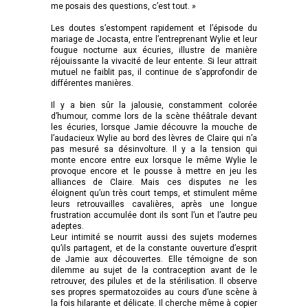
me posais des questions, c’est tout. »
Les doutes s’estompent rapidement et l’épisode du
mariage de Jocasta, entre l’entreprenant Wylie et leur
fougue nocturne aux écuries, illustre de manière
réjouissante la vivacité de leur entente. Si leur attrait
mutuel ne faiblit pas, il continue de s’approfondir de
différentes manières.
Il y a bien sûr la jalousie, constamment colorée
d’humour, comme lors de la scène théâtrale devant
les écuries, lorsque Jamie découvre la mouche de
l’audacieux Wylie au bord des lèvres de Claire qui n’a
pas mesuré sa désinvolture. Il y a la tension qui
monte encore entre eux lorsque le même Wylie le
provoque encore et le pousse à mettre en jeu les
alliances de Claire. Mais ces disputes ne les
éloignent qu’un très court temps, et stimulent même
leurs retrouvailles cavalières, après une longue
frustration accumulée dont ils sont l’un et l’autre peu
adeptes.
Leur intimité se nourrit aussi des sujets modernes
qu’ils partagent, et de la constante ouverture d’esprit
de Jamie aux découvertes. Elle témoigne de son
dilemme au sujet de la contraception avant de le
retrouver, des pilules et de la stérilisation. Il observe
ses propres spermatozoïdes au cours d’une scène à
la fois hilarante et délicate. Il cherche même à copier