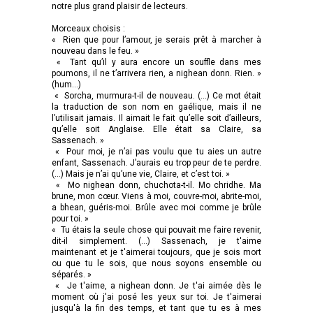
notre plus grand plaisir de lecteurs.
Morceaux choisis :
« Rien que pour l’amour, je serais prêt à marcher à
nouveau dans le feu. »
« Tant qu’il y aura encore un souffle dans mes
poumons, il ne t’arrivera rien, a nighean donn. Rien. »
(hum…)
« Sorcha, murmura-t-il de nouveau. (…) Ce mot était
la traduction de son nom en gaélique, mais il ne
l’utilisait jamais. Il aimait le fait qu’elle soit d’ailleurs,
qu’elle soit Anglaise. Elle était sa Claire, sa
Sassenach. »
« Pour moi, je n’ai pas voulu que tu aies un autre
enfant, Sassenach. J’aurais eu trop peur de te perdre.
(…) Mais je n’ai qu’une vie, Claire, et c’est toi. »
« Mo nighean donn, chuchota-t-il. Mo chridhe. Ma
brune, mon cœur. Viens à moi, couvre-moi, abrite-moi,
a bhean, guéris-moi. Brûle avec moi comme je brûle
pour toi. »
« Tu étais la seule chose qui pouvait me faire revenir,
dit-il simplement. (…) Sassenach, je t'aime
maintenant et je t'aimerai toujours, que je sois mort
ou que tu le sois, que nous soyons ensemble ou
séparés. »
« Je t'aime, a nighean donn. Je t'ai aimée dès le
moment où j'ai posé les yeux sur toi. Je t'aimerai
jusqu'à la fin des temps, et tant que tu es à mes