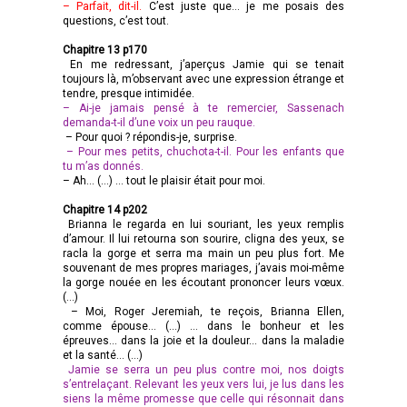
– Parfait, dit-il.
C’est juste que… je me posais des
questions, c’est tout.
Chapitre 13 p170
En me redressant, j’aperçus Jamie qui se tenait
toujours là, m’observant avec une expression étrange et
tendre, presque intimidée.
– Ai-je jamais pensé à te remercier, Sassenach
demanda-t-il d’une voix un peu rauque.
– Pour quoi ? répondis-je, surprise.
– Pour mes petits, chuchota-t-il. Pour les enfants que
tu m’as donnés.
– Ah… (…) … tout le plaisir était pour moi.
Chapitre 14 p202
Brianna le regarda en lui souriant, les yeux remplis
d’amour. Il lui retourna son sourire, cligna des yeux, se
racla la gorge et serra ma main un peu plus fort. Me
souvenant de mes propres mariages, j’avais moi-même
la gorge nouée en les écoutant prononcer leurs vœux.
(…)
– Moi, Roger Jeremiah, te reçois, Brianna Ellen,
comme épouse… (…) … dans le bonheur et les
épreuves… dans la joie et la douleur… dans la maladie
et la santé… (…)
Jamie se serra un peu plus contre moi, nos doigts
s’entrelaçant. Relevant les yeux vers lui, je lus dans les
siens la même promesse que celle qui résonnait dans