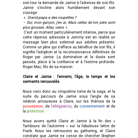
son tour la demande de Jamie à l’adresse de son fils.
Jamie s’incline alors humblement devant son
courage :
«
Grand-papa a des roupettes ?
– Oui, mon garçon, j'en ai. Mais celles de ton père sont
plus grosses. Allez, viens
. »
C’est un moment particulièrement intense, parce que
cette réponse adressée à Jemmy est en réalité un
message bien plus solennel aux adultes présents.
Comme un père qui s’efface au bénéfice de son fils, il
signifie l’adoption et la reconnaissance définitives de
Roger par Jamie. La domination et le doute sont
passés, place à la confiance et à l’estime profonde.
Roger Mac, fils de sa maison.
Claire et Jamie : l’ennemi, l’âge, le temps et les
serments renouvelés
Nous voici donc au cinquième tome de la saga, et la
suite du parcours de Jamie sous l’angle de sa
relation amoureuse à Claire, sur les thèmes de la
possession
, de
l’allégeance
, du
consentement
et de
la
protection
.
Nous avons quitté Claire et Jamie à la fin des «
Tambours de l’automne » sur la fabuleuse lettre de
Frank. Nous les retrouvons au gathering, et Claire
constate que Jamie ne cesse de chercher Stephen