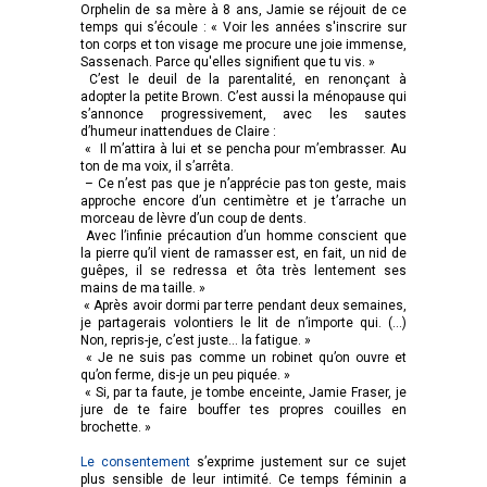
Orphelin de sa mère à 8 ans, Jamie se réjouit de ce
temps qui s’écoule : « Voir les années s'inscrire sur
ton corps et ton visage me procure une joie immense,
Sassenach. Parce qu'elles signifient que tu vis. »
C’est le deuil de la parentalité, en renonçant à
adopter la petite Brown. C’est aussi la ménopause qui
s’annonce progressivement, avec les sautes
d’humeur inattendues de Claire :
« Il m’attira à lui et se pencha pour m’embrasser. Au
ton de ma voix, il s’arrêta.
– Ce n’est pas que je n’apprécie pas ton geste, mais
approche encore d’un centimètre et je t’arrache un
morceau de lèvre d’un coup de dents.
Avec l’infinie précaution d’un homme conscient que
la pierre qu’il vient de ramasser est, en fait, un nid de
guêpes, il se redressa et ôta très lentement ses
mains de ma taille. »
« Après avoir dormi par terre pendant deux semaines,
je partagerais volontiers le lit de n’importe qui. (…)
Non, repris-je, c’est juste… la fatigue. »
« Je ne suis pas comme un robinet qu’on ouvre et
qu’on ferme, dis-je un peu piquée. »
« Si, par ta faute, je tombe enceinte, Jamie Fraser, je
jure de te faire bouffer tes propres couilles en
brochette. »
Le consentement
s’exprime justement sur ce sujet
plus sensible de leur intimité. Ce temps féminin a