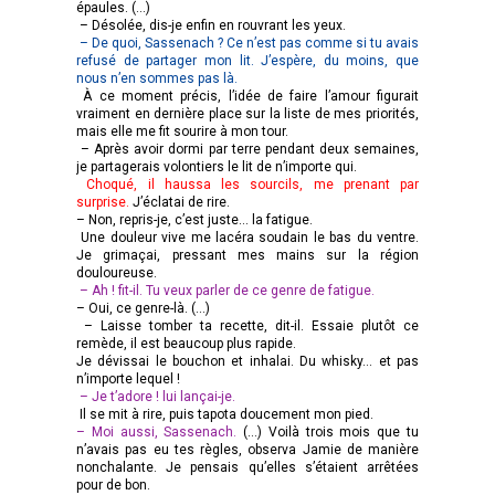
épaules. (…)
– Désolée, dis-je enfin en rouvrant les yeux.
– De quoi, Sassenach ? Ce n’est pas comme si tu avais
refusé de partager mon lit. J’espère, du moins, que
nous n’en sommes pas là.
À ce moment précis, l’idée de faire l’amour figurait
vraiment en dernière place sur la liste de mes priorités,
mais elle me fit sourire à mon tour.
– Après avoir dormi par terre pendant deux semaines,
je partagerais volontiers le lit de n’importe qui.
Choqué, il haussa les sourcils, me prenant par
surprise.
J’éclatai de rire.
– Non, repris-je, c’est juste… la fatigue.
Une douleur vive me lacéra soudain le bas du ventre.
Je grimaçai, pressant mes mains sur la région
douloureuse.
– Ah ! fit-il. Tu veux parler de ce genre de fatigue.
– Oui, ce genre-là. (…)
– Laisse tomber ta recette, dit-il. Essaie plutôt ce
remède, il est beaucoup plus rapide.
Je dévissai le bouchon et inhalai. Du whisky… et pas
n’importe lequel !
– Je t’adore ! lui lançai-je.
Il se mit à rire, puis tapota doucement mon pied.
– Moi aussi, Sassenach.
(…) Voilà trois mois que tu
n’avais pas eu tes règles, observa Jamie de manière
nonchalante. Je pensais qu’elles s’étaient arrêtées
pour de bon.