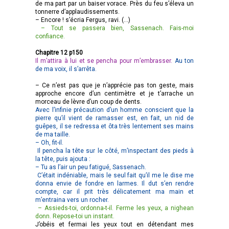
de ma part par un baiser vorace. Près du feu s’éleva un
tonnerre d’applaudissements.
– Encore ! s’écria Fergus, ravi. (…)
– Tout se passera bien, Sassenach. Fais-moi
confiance.
Chapitre 12 p150
Il m’attira à lui et se pencha pour m’embrasser.
Au ton
de ma voix, il s’arrêta.
– Ce n’est pas que je n’apprécie pas ton geste, mais
approche encore d’un centimètre et je t’arrache un
morceau de lèvre d’un coup de dents.
Avec l’infinie précaution d’un homme conscient que la
pierre qu’il vient de ramasser est, en fait, un nid de
guêpes, il se redressa et ôta très lentement ses mains
de ma taille.
– Oh, fit-il.
Il pencha la tête sur le côté, m’inspectant des pieds à
la tête, puis ajouta :
– Tu as l’air un peu fatigué, Sassenach.
C’était indéniable, mais le seul fait qu’il me le dise me
donna envie de fondre en larmes. Il dut s’en rendre
compte, car il prit très délicatement ma main et
m’entraina vers un rocher.
– Assieds-toi, ordonna-t-il. Ferme les yeux, a nighean
donn. Repose-toi un instant.
J’obéis et fermai les yeux tout en détendant mes