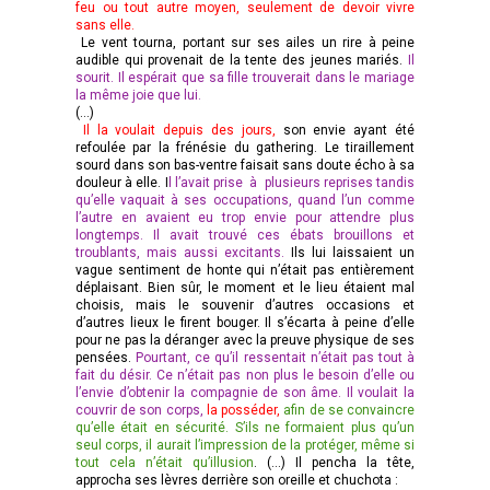
feu ou tout autre moyen, seulement de devoir vivre
sans elle.
Le vent tourna, portant sur ses ailes un rire à peine
audible qui provenait de la tente des jeunes mariés.
Il
sourit. Il espérait que sa fille trouverait dans le mariage
la même joie que lui.
(…)
Il la voulait depuis des jours,
son envie ayant été
refoulée par la frénésie du gathering. Le tiraillement
sourd dans son bas-ventre faisait sans doute écho à sa
douleur à elle. I
l l’avait prise à plusieurs reprises tandis
qu’elle vaquait à ses occupations, quand l’un comme
l’autre en avaient eu trop envie pour attendre plus
longtemps. Il avait trouvé ces ébats brouillons et
troublants, mais aussi excitants.
Ils lui laissaient un
vague sentiment de honte qui n’était pas entièrement
déplaisant. Bien sûr, le moment et le lieu étaient mal
choisis, mais le souvenir d’autres occasions et
d’autres lieux le firent bouger. Il s’écarta à peine d’elle
pour ne pas la déranger avec la preuve physique de ses
pensées.
Pourtant, ce qu’il ressentait n’était pas tout à
fait du désir. Ce n’était pas non plus le besoin d’elle ou
l’envie d’obtenir la compagnie de son âme. Il voulait la
couvrir de son corps,
la posséder,
afin de se convaincre
qu’elle était en sécurité. S’ils ne formaient plus qu’un
seul corps, il aurait l’impression de la protéger, même si
tout cela n’était qu’illusion
. (…) Il pencha la tête,
approcha ses lèvres derrière son oreille et chuchota :