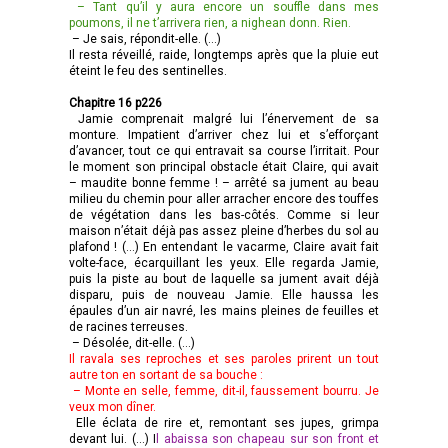
– Tant qu’il y aura encore un souffle dans mes
poumons, il ne t’arrivera rien, a nighean donn. Rien.
– Je sais, répondit-elle. (…)
Il resta réveillé, raide, longtemps après que la pluie eut
éteint le feu des sentinelles.
Chapitre 16 p226
Jamie comprenait malgré lui l’énervement de sa
monture. Impatient d’arriver chez lui et s’efforçant
d’avancer, tout ce qui entravait sa course l’irritait. Pour
le moment son principal obstacle était Claire, qui avait
– maudite bonne femme ! – arrêté sa jument au beau
milieu du chemin pour aller arracher encore des touffes
de végétation dans les bas-côtés. Comme si leur
maison n’était déjà pas assez pleine d’herbes du sol au
plafond ! (…) En entendant le vacarme, Claire avait fait
volte-face, écarquillant les yeux. Elle regarda Jamie,
puis la piste au bout de laquelle sa jument avait déjà
disparu, puis de nouveau Jamie. Elle haussa les
épaules d’un air navré, les mains pleines de feuilles et
de racines terreuses.
– Désolée, dit-elle. (…)
Il ravala ses reproches et ses paroles prirent un tout
autre ton en sortant de sa bouche :
– Monte en selle, femme, dit-il, faussement bourru. Je
veux mon dîner.
Elle éclata de rire et, remontant ses jupes, grimpa
devant lui. (…) I
l abaissa son chapeau sur son front et