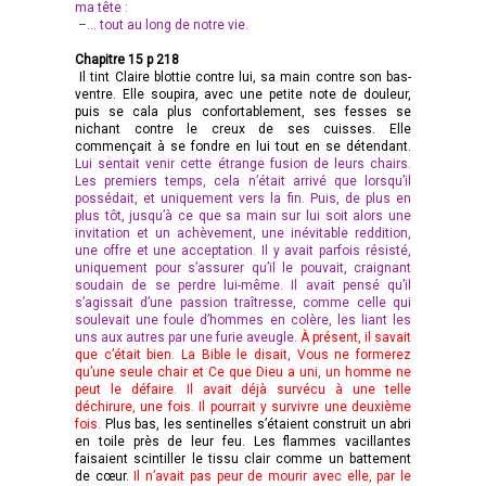
ma tête :
–… tout au long de notre vie.
Chapitre 15 p 218
Il tint Claire blottie contre lui, sa main contre son bas-
ventre. Elle soupira, avec une petite note de douleur,
puis se cala plus confortablement, ses fesses se
nichant contre le creux de ses cuisses. Elle
commençait à se fondre en lui tout en se détendant.
Lui sentait venir cette étrange fusion de leurs chairs.
Les premiers temps, cela n’était arrivé que lorsqu’il
possédait, et uniquement vers la fin. Puis, de plus en
plus tôt, jusqu’à ce que sa main sur lui soit alors une
invitation et un achèvement, une inévitable reddition,
une offre et une acceptation. Il y avait parfois résisté,
uniquement pour s’assurer qu’il le pouvait, craignant
soudain de se perdre lui-même. Il avait pensé qu’il
s’agissait d’une passion traîtresse, comme celle qui
soulevait une foule d’hommes en colère, les liant les
uns aux autres par une furie aveugle.
À présent, il savait
que c’était bien. La Bible le disait, Vous ne formerez
qu’une seule chair et Ce que Dieu a uni, un homme ne
peut le défaire. Il avait déjà survécu à une telle
déchirure, une fois. Il pourrait y survivre une deuxième
fois.
Plus bas, les sentinelles s’étaient construit un abri
en toile près de leur feu. Les flammes vacillantes
faisaient scintiller le tissu clair comme un battement
de cœur.
Il n’avait pas peur de mourir avec elle, par le