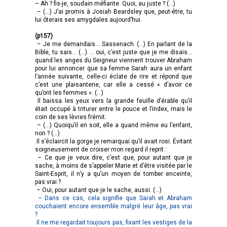
– Ah ? fis-je, soudain méfiante. Quoi, au juste ? (…)
– (…) J’ai promis à Josiah Beardsley que, peut-être, tu
lui ôterais ses amygdales aujourd’hui.
(p157)
– Je me demandais… Sassenach. (…) En parlant de la
Bible, tu sais… (…) … oui, c’est juste que je me disais…
quand les anges du Seigneur viennent trouver Abraham
pour lui annoncer que sa femme Sarah aura un enfant
l’année suivante, celle-ci éclate de rire et répond que
c’est une plaisanterie, car elle a cessé « d’avoir ce
qu’ont les femmes ». (…)
Il baissa les yeux vers la grande feuille d’érable qu’il
était occupé à triturer entre le pouce et l’index, mais le
coin de ses lèvres frémit.
– (…) Quoiqu’il en soit, elle a quand même eu l’enfant,
non ? (…)
Il s’éclaircit la gorge je remarquai qu’il avait rosi. Évitant
soigneusement de croiser mon regard il reprit :
– Ce que je veux dire, c’est que, pour autant que je
sache, à moins de s’appeler Marie et d’être visitée par le
Saint-Esprit, il n’y a qu’un moyen de tomber enceinte,
pas vrai ?
– Oui, pour autant que je le sache, aussi. (…)
– Dans ce cas, cela signifie que Sarah et Abraham
couchaient encore ensemble malgré leur âge, pas vrai
?
Il ne me regardait toujours pas, fixant les vestiges de la