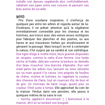
installa son épouse vagabonde plus confortablement,
rabattant ses jupes entre ses cuisses et passant ses
bras autour de sa taille.
(p232)
Pris d’une soudaine inspiration, il s’enfonça de
quelques pas entre les arbres et regarda autour de lui.
D’ordinaire, il ne prêtait attention qu’à la végétation
immédiatement comestible pour les chevaux et les
hommes, aux troncs avec des veines assez rectilignes
pour fabriquer des planches et des poutres, ou aux
lianes et aux mauvaises herbes qui envahissaient et
gênaient le passage. Mais lorsqu’il se mit à contempler
la nature, il fut surpris par sa variété et son esthétique.
Des tiges d’orge à moitié mûre, leurs graines disposées
en rangées comme la natte d’une femme. Une herbe
sèche et friable, délicate comme la bordure en dentelle
d’un beau mouchoir. Une branche d’épinette, d’un vert
irréel parmi les arbres nus, laissant sa sève odorante
sur sa main quand il la cassa. Une poignée de feuilles
de chêne, mortes et lustrées, lui rappelant la couleur
des cheveux de Claire, tout en nuances d’or, de brun et
de gris. Un morceau de liane rouge, ajouté pour sa
couleur. Il finit juste à temps.
Elle approchait du coin de
la maison. Perdue dans ses pensées, elle passa à
quelques mètres de lui sans le voir.
– Sorcha, appela-t-il doucement. (…) Bienvenue à la
maison, dit-il en lui tendant son bouquet.