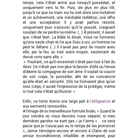
temps, cela n’était arrivé que lorsqu’il possédait, et
uniquement vers la fin. Puis, de plus en plus tôt,
jusqu’à ce que sa main sur lui soit alors une invitation
et un achèvement, une inévitable reddition, une offre
et une acceptation. Il y avait parfois résisté,
uniquement pour s’assurer qu’il le pouvait, craignant
soudain de se perdre lui-même. (…) À présent, il savait
que c’était bien. La Bible le disait, Vous ne formerez
qu’une seule chair et Ce que Dieu a uni, un homme ne
peut le défaire. (…) Il n’avait pas peur de mourir avec
elle, par le feu ou tout autre moyen, seulement de
devoir vivre sans elle. »
« Pourtant, ce qu’il ressentait n’était pas tout à fait du
désir. Ce n’était pas non plus le besoin d’elle ou l’envie
d’obtenir la compagnie de son âme. Il voulait la couvrir
de son corps, la posséder, afin de se convaincre
qu’elle était en sécurité. S’ils ne formaient plus qu’un
seul corps, il aurait l’impression de la protéger, même
si tout cela n’était qu’illusion. »
Enfin, ce tome donne une large part à
l’allégeance
et
aux serments renouvelés.
A l’image de la merveilleuse formule finale, « Quand le
jour viendra où nous devrons nous séparer, si mes
dernières paroles ne sont pas « je t'aime » ... ce sera
parce que je n'aurai pas eu le temps de les prononcer
», Jamie témoigne encore et encore à Claire de son
amour inconditionnel, infaillible et intemporel, pour