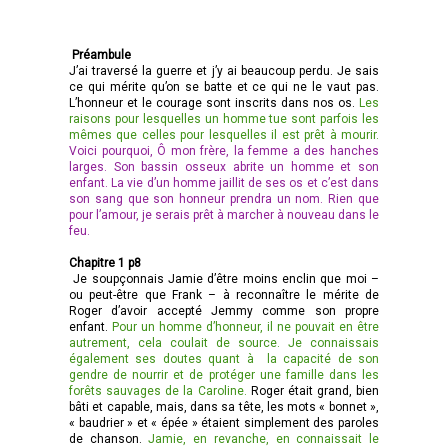
Préambule
J’ai traversé la guerre et j’y ai beaucoup perdu. Je sais
ce qui mérite qu’on se batte et ce qui ne le vaut pas.
L’honneur et le courage sont inscrits dans nos os.
Les
raisons pour lesquelles un homme tue sont parfois les
mêmes que celles pour lesquelles il est prêt à mourir.
Voici pourquoi, Ô mon frère, la femme a des hanches
larges. Son bassin osseux abrite un homme et son
enfant. La vie d’un homme jaillit de ses os et c’est dans
son sang que son honneur prendra un nom. Rien que
pour l’amour, je serais prêt à marcher à nouveau dans le
feu.
Chapitre 1 p8
Je soupçonnais Jamie d’être moins enclin que moi –
ou peut-être que Frank – à reconnaître le mérite de
Roger d’avoir accepté Jemmy comme son propre
enfant.
Pour un homme d’honneur, il ne pouvait en être
autrement, cela coulait de source. Je connaissais
également ses doutes quant à la capacité de son
gendre de nourrir et de protéger une famille dans les
forêts sauvages de la Caroline.
Roger était grand, bien
bâti et capable, mais, dans sa tête, les mots « bonnet »,
« baudrier » et « épée » étaient simplement des paroles
de chanson.
Jamie, en revanche, en connaissait le