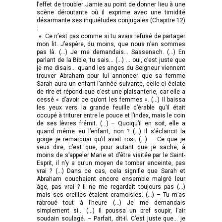
l’effet de troubler Jamie au point de donner lieu à une
scène déroutante où il exprime avec une timidité
désarmante ses inquiétudes conjugales (Chapitre 12)
:
« Ce n’est pas comme si tu avais refusé de partager
mon lit. J’espère, du moins, que nous n’en sommes
pas là. (…) Je me demandais… Sassenach. (…) En
parlant de la Bible, tu sais… (…) … oui, c’est juste que
je me disais… quand les anges du Seigneur viennent
trouver Abraham pour lui annoncer que sa femme
Sarah aura un enfant l’année suivante, celle-ci éclate
de rire et répond que c’est une plaisanterie, car elle a
cessé « d’avoir ce qu’ont les femmes ». (…) Il baissa
les yeux vers la grande feuille d’érable qu’il était
occupé à triturer entre le pouce et l’index, mais le coin
de ses lèvres frémit. (…) – Quoiqu’il en soit, elle a
quand même eu l’enfant, non ? (…) Il s’éclaircit la
gorge je remarquai qu’il avait rosi. (…) – Ce que je
veux dire, c’est que, pour autant que je sache, à
moins de s’appeler Marie et d’être visitée par le Saint-
Esprit, il n’y a qu’un moyen de tomber enceinte, pas
vrai ? (…) Dans ce cas, cela signifie que Sarah et
Abraham couchaient encore ensemble malgré leur
âge, pas vrai ? Il ne me regardait toujours pas (…)
mais ses oreilles étaient cramoisies. (…) – Tu m’as
rabroué tout à l’heure (…) Je me demandais
simplement si… (…) Il poussa un bref soupir, l’air
soudain soulagé. – Parfait, dit-il. C’est juste que… je