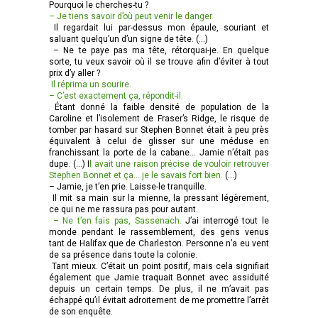
Pourquoi le cherches-tu ?
– Je tiens savoir d’où peut venir le danger.
Il regardait lui par-dessus mon épaule, souriant et
saluant quelqu’un d’un signe de tête. (…)
– Ne te paye pas ma tête, rétorquai-je. En quelque
sorte, tu veux savoir où il se trouve afin d’éviter à tout
prix d’y aller ?
Il réprima un sourire.
– C’est exactement ça, répondit-il.
Étant donné la faible densité de population de la
Caroline et l’isolement de Fraser’s Ridge, le risque de
tomber par hasard sur Stephen Bonnet était à peu près
équivalent à celui de glisser sur une méduse en
franchissant la porte de la cabane… Jamie n’était pas
dupe. (…) I
l avait une raison précise de vouloir retrouver
Stephen Bonnet et ça… je le savais fort bien.
(…)
– Jamie, je t’en prie. Laisse-le tranquille.
Il mit sa main sur la mienne, la pressant légèrement,
ce qui ne me rassura pas pour autant.
– Ne t’en fais pas, Sassenach.
J’ai interrogé tout le
monde pendant le rassemblement, des gens venus
tant de Halifax que de Charleston. Personne n’a eu vent
de sa présence dans toute la colonie.
Tant mieux. C’était un point positif, mais cela signifiait
également que Jamie traquait Bonnet avec assiduité
depuis un certain temps. De plus, il ne m’avait pas
échappé qu’il évitait adroitement de me promettre l’arrêt
de son enquête.