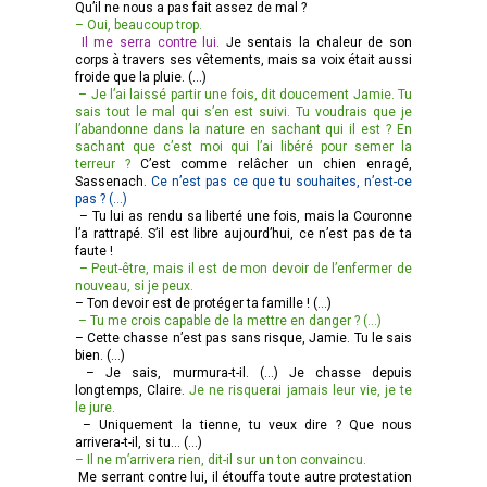
Qu’il ne nous a pas fait assez de mal ?
– Oui, beaucoup trop.
Il me serra contre lui.
Je sentais la chaleur de son
corps à travers ses vêtements, mais sa voix était aussi
froide que la pluie. (…)
– Je l’ai laissé partir une fois, dit doucement Jamie. Tu
sais tout le mal qui s’en est suivi. Tu voudrais que je
l’abandonne dans la nature en sachant qui il est ? En
sachant que c’est moi qui l’ai libéré pour semer la
terreur ?
C’est comme relâcher un chien enragé,
Sassenach.
Ce n’est pas ce que tu souhaites, n’est-ce
pas ? (…)
– Tu lui as rendu sa liberté une fois, mais la Couronne
l’a rattrapé. S’il est libre aujourd’hui, ce n’est pas de ta
faute !
– Peut-être, mais il est de mon devoir de l’enfermer de
nouveau, si je peux.
– Ton devoir est de protéger ta famille ! (…)
– Tu me crois capable de la mettre en danger ? (…)
– Cette chasse n’est pas sans risque, Jamie. Tu le sais
bien. (…)
– Je sais, murmura-t-il. (…) Je chasse depuis
longtemps, Claire.
Je ne risquerai jamais leur vie, je te
le jure.
– Uniquement la tienne, tu veux dire ? Que nous
arrivera-t-il, si tu… (…)
– Il ne m’arrivera rien, dit-il sur un ton convaincu.
Me serrant contre lui, il étouffa toute autre protestation