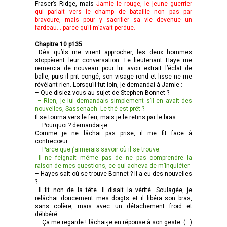
Fraser’s Ridge, mais
Jamie le rouge, le jeune guerrier
qui parlait vers le champ de bataille non pas par
bravoure, mais pour y sacrifier sa vie devenue un
fardeau… parce qu’il m’avait perdue.
Chapitre 10 p135
Dès qu’ils me virent approcher, les deux hommes
stoppèrent leur conversation. Le lieutenant Haye me
remercia de nouveau pour lui avoir extrait l’éclat de
balle, puis il prit congé, son visage rond et lisse ne me
révélant rien. Lorsqu’il fut loin, je demandai à Jamie :
– Que disiez-vous au sujet de Stephen Bonnet ?
– Rien, je lui demandais simplement s’il en avait des
nouvelles, Sassenach. Le thé est prêt ?
Il se tourna vers le feu, mais je le retins par le bras.
– Pourquoi ? demandai-je.
Comme je ne lâchai pas prise, il me fit face à
contrecœur.
–
Parce que j’aimerais savoir où il se trouve.
Il ne feignait même pas de ne pas comprendre la
raison de mes questions, ce qui acheva de m’inquiéter.
– Hayes sait où se trouve Bonnet ? Il a eu des nouvelles
?
Il fit non de la tête. Il disait la vérité. Soulagée, je
relâchai doucement mes doigts et il libéra son bras,
sans colère, mais avec un détachement froid et
délibéré.
– Ça me regarde ! lâchai-je en réponse à son geste. (…)