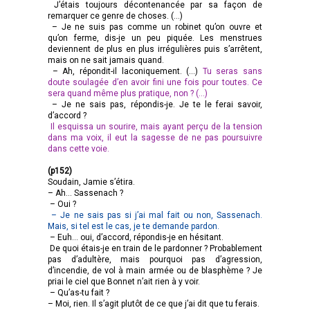
J’étais toujours décontenancée par sa façon de
remarquer ce genre de choses. (…)
– Je ne suis pas comme un robinet qu’on ouvre et
qu’on ferme, dis-je un peu piquée. Les menstrues
deviennent de plus en plus irrégulières puis s’arrêtent,
mais on ne sait jamais quand.
– Ah, répondit-il laconiquement. (…)
Tu seras sans
doute soulagée d’en avoir fini une fois pour toutes. Ce
sera quand même plus pratique, non ? (…)
– Je ne sais pas, répondis-je. Je te le ferai savoir,
d’accord ?
Il esquissa un sourire, mais ayant perçu de la tension
dans ma voix, il eut la sagesse de ne pas poursuivre
dans cette voie.
(p152)
Soudain, Jamie s’étira.
– Ah… Sassenach ?
– Oui ?
– Je ne sais pas si j’ai mal fait ou non, Sassenach.
Mais, si tel est le cas, je te demande pardon.
– Euh… oui, d’accord, répondis-je en hésitant.
De quoi étais-je en train de le pardonner ? Probablement
pas d’adultère, mais pourquoi pas d’agression,
d’incendie, de vol à main armée ou de blasphème ? Je
priai le ciel que Bonnet n’ait rien à y voir.
– Qu’as-tu fait ?
– Moi, rien. Il s’agit plutôt de ce que j’ai dit que tu ferais.