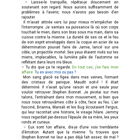
– Laisse-le tranquille, répétai-je doucement en
soutenant son regard. Nous aurons suffisamment de
problèmes à l’avenir, nous n’avons pas besoin d’en
rajouter.
Il m’avait attirée vers lui pour mieux m’empêcher de
l’interrompre. Je sentais sa puissance là où son corps
touchait le mien, dans son bras sous ma main, dans sa
cuisse contre la mienne. La dureté de ses os et le feu
de son esprit enveloppés dans la coque en acier de sa
détermination pouvait faire de Jamie, lancé sur une
cible, un projectile mortel. Ses yeux étaient rivés sur les
miens, implacables, la lumière pâle de l’automne se
reflétant dans leurs iris bleus.
– Tu dis que ça te regarde.
En tout cas, j’en fais mon
affaire.
Tu es avec moi ou pas ?
Mon sang glacé se figea dans mes veines, formant
des cristaux de panique. Maudit soit-il ! Il était
déterminé. Il n’avait qu’une raison et une seule pour
vouloir retrouver Stephen Bonnet. Je pivotai sur mes
talons, l’entraînant dans mon mouvement, si bien que
nous nous retrouvâmes côte à côte, face au feu. L’air
fasciné, Brianna, Marsali et les Bug écoutaient Fergus,
qui leur racontait une histoire, le visage hilare. Jemmy
nous regardait par-dessus l’épaule de sa mère, les yeux
ronds et curieux.
– Eux sont ton affaire, dis-je d’une voix tremblante
d’émotion. Autant que la mienne. Tu trouves que
Stephen Bonnet ne leur a pas déjà fait assez de mal ?