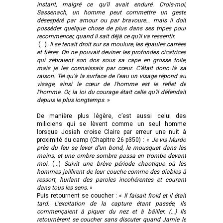
instant, malgré ce qu’il avait enduré. Crois-moi,
Sassenach, un homme peut commettre un geste
désespéré par amour ou par bravoure… mais il doit
posséder quelque chose de plus dans ses tripes pour
recommencer, quand il sait déjà ce qu’il va ressentir.
(…).
Il se tenait droit sur sa moulure, les épaules carrées
et fières. On ne pouvait deviner les profondes cicatrices
qui zébraient son dos sous sa cape en grosse toile,
mais je les connaissais par cœur. C’était donc là sa
raison. Tel qu’à la surface de l’eau un visage répond au
visage, ainsi le cœur de l’homme est le reflet de
l’homme. Or, la loi du courage était celle qu’il défendait
depuis le plus longtemps
. »
De manière plus légère, c’est aussi celui des
miliciens qui se lèvent comme un seul homme
lorsque Josiah croise Claire par erreur une nuit à
proximité du camp (Chapitre 26 p350) : «
Je vis Murdo
près du feu se lever d’un bond, le mousquet dans les
mains, et une ombre sombre passa en trombe devant
moi.
(…)
Suivit une brève période chaotique où les
hommes jaillirent de leur couche comme des diables à
ressort, hurlant des paroles incohérentes et courant
dans tous les sens.
»
Puis retournent se coucher : «
Il faisait froid et il était
tard. L’excitation de la capture étant passée, ils
commençaient à piquer du nez et à bâiller. (…) Ils
retournèrent se coucher sans discuter quand Jamie le