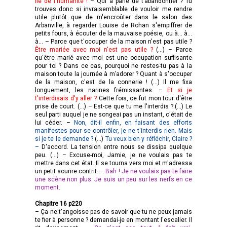
lie de l'humanité !
– Qui a parlé de t’abandonner ? Tu
trouves donc si invraisemblable de vouloir me rendre
utile plutôt que de m'encroûter dans le salon des
Arbanville, à regarder Louise de Rohan s'empiffrer de
petits fours, à écouter de la mauvaise poésie, ou à... à...
à... – Parce que t'occuper de la maison n'est pas utile ?
Être mariée avec moi n'est pas utile ?
(…) – Parce
qu'être marié avec moi est une occupation suffisante
pour toi ? Dans ce cas, pourquoi ne restes-tu pas à la
maison toute la journée à m’adorer ? Quant à s'occuper
de la maison, c'est de la connerie ! (…) Il me fixa
longuement, les narines frémissantes. –
Et si je
t'interdisais d'y aller ?
Cette fois, ce fut mon tour d'être
prise de court. (…) – Est-ce que tu me l'interdis ? (…) Le
seul parti auquel je ne songeai pas un instant, c'était de
lui céder. –
Non, dit-il enfin, en faisant des efforts
manifestes pour se contrôler, je ne t'interdis rien. Mais
si je te le demande ?
(…)
Tu veux bien y réfléchir, Claire ?
–
D'accord. La tension entre nous se dissipa quelque
peu. (…) – Excuse-moi, Jamie, je ne voulais pas te
mettre dans cet état. Il se tourna vers moi et m'adressa
un petit sourire contrit. –
Bah ! Je ne voulais pas te faire
une scène non plus. Je suis un peu sur les nerfs en ce
moment.
Chapitre 16 p220
– Ça ne t'angoisse pas de savoir que tu ne peux jamais
te fier à personne ? demandai-je en montant l'escalier. Il