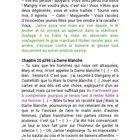
– Elle est perdue ! aboyait-il. Vous avez perdu ma nièce
! Marigny n'en voudra plus, c'est sûr ! Vous n'êtes que
deux dégénérés, vous et votre traînée ! Tourné vers
moi, il égrena : – Catin ! Maquerelle ! Vous racolez
d'innocentes jeunes filles pour les vendre à la racaille !
Vous...
Jamie posa une main sur son épaule, le fit
pivoter et lui envoya un uppercut dans la mâchoire.
Soulagé, il se frotta la main en observant avec
soulagement le gros marchand tituber, reculer puis, en
arrière, s'écraser contre la boiserie et glisser tout
doucement au sol en position assise.
Chapitre 20 p296 La Dame Blanche
– Tu sais que les hommes qui nous ont attaquées,
Mary et moi, m'ont appelée la Dame blanche ? (…) – Eh
bien... hésita-t-il. C'est que... j'ai raconté à Glengarry et à
Castellotti que tu étais la Dame blanche. (…) Jouer aux
cartes et aux dés est une chose, expliqua-t-il d'un air
penaud, mais ça ne leur suffisait pas. I
ls n'arrivaient pas
à comprendre pourquoi je tenais tant à rester fidèle à
ma femme.
(…) – Alors tu leur as raconté que j'étais la
Dame blanche, poursuivis-je en me retenant de rire, et
que si tu t'avisais de faire le malin avec d'autres
femmes, j'allais transformer tes parties intimes en
pruneaux, c'est ça ? – (…) – J'ai été très convaincant.
Je leur ai tous fait jurer sur l'honneur de garder le
silence. (…) – Oh, Jamie ! explosai-je. Tu es impossible !
Je lui sautai au cou et le couvris de baisers attendris. –