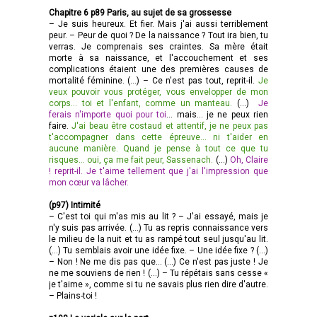
Chapitre 6 p89 Paris, au sujet de sa grossesse
– Je suis heureux. Et fier. Mais j'ai aussi terriblement
peur. – Peur de quoi ? De la naissance ? Tout ira bien, tu
verras. Je comprenais ses craintes. Sa mère était
morte à sa naissance, et l'accouchement et ses
complications étaient une des premières causes de
mortalité féminine. (…) – Ce n'est pas tout, reprit-il.
Je
veux pouvoir vous protéger, vous envelopper de mon
corps... toi et l'enfant, comme un manteau.
(…)
Je
ferais n'importe quoi pour toi
... mais... je ne peux rien
faire.
J'ai beau être costaud et attentif, je ne peux pas
t'accompagner dans cette épreuve... ni t'aider en
aucune manière. Quand je pense à tout ce que tu
risques... oui, ça me fait peur, Sassenach.
(...)
Oh, Claire
! reprit-il. Je t'aime tellement que j'ai l'impression que
mon cœur va lâcher.
(p97) Intimité
– C'est toi qui m'as mis au lit ? – J'ai essayé, mais je
n'y suis pas arrivée. (…) Tu as repris connaissance vers
le milieu de la nuit et tu as rampé tout seul jusqu'au lit.
(…) Tu semblais avoir une idée fixe. – Une idée fixe ? (…)
– Non ! Ne me dis pas que... (…) Ce n'est pas juste ! Je
ne me souviens de rien ! (…) – Tu répétais sans cesse «
je t'aime », comme si tu ne savais plus rien dire d'autre.
– Plains-toi !