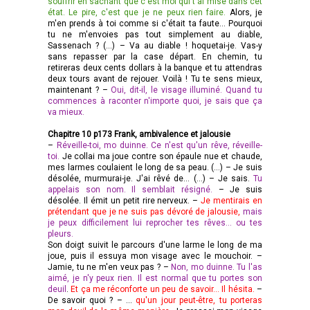
souffrir en sachant que c'est moi qui t'ai mise dans cet
état. Le pire, c'est que je ne peux rien faire.
Alors, je
m'en prends à toi comme si c'était ta faute... Pourquoi
tu ne m'envoies pas tout simplement au diable,
Sassenach ? (…) – Va au diable ! hoquetai-je. Vas-y
sans repasser par la case départ. En chemin, tu
retireras deux cents dollars à la banque et tu attendras
deux tours avant de rejouer. Voilà ! Tu te sens mieux,
maintenant ? –
Oui, dit-il, le visage illuminé. Quand tu
commences à raconter n'importe quoi, je sais que ça
va mieux.
Chapitre 10 p173 Frank, ambivalence et jalousie
–
Réveille-toi, mo duinne.
Ce n'est qu'un rêve, réveille-
toi.
Je collai ma joue contre son épaule nue et chaude,
mes larmes coulaient le long de sa peau. (…) – Je suis
désolée, murmurai-je. J'ai rêvé de... (…) – Je sais.
Tu
appelais son nom. Il semblait résigné.
– Je suis
désolée. Il émit un petit rire nerveux. –
Je mentirais en
prétendant que je ne suis pas dévoré de jalousie,
mais
je peux difficilement lui reprocher tes rêves... ou tes
pleurs.
Son doigt suivit le parcours d'une larme le long de ma
joue, puis il essuya mon visage avec le mouchoir. –
Jamie, tu ne m'en veux pas ? –
Non, mo duinne. Tu l'as
aimé, je n'y peux rien. Il est normal que tu portes son
deuil
.
Et ça me réconforte un peu de savoir... Il hésita.
–
De savoir quoi ? – ...
qu'un jour peut-être, tu porteras