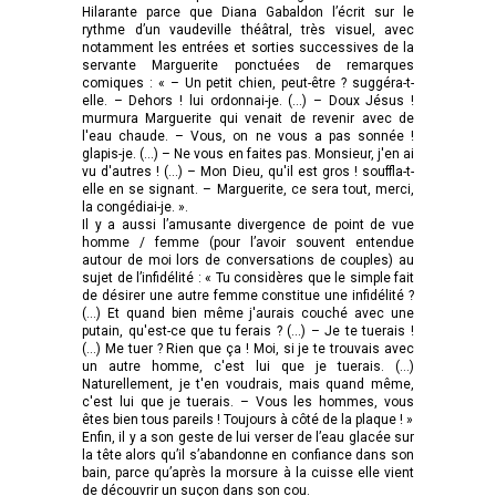
Hilarante parce que Diana Gabaldon l’écrit sur le
rythme d’un vaudeville théâtral, très visuel, avec
notamment les entrées et sorties successives de la
servante Marguerite ponctuées de remarques
comiques : « – Un petit chien, peut-être ? suggéra-t-
elle. – Dehors ! lui ordonnai-je. (…) – Doux Jésus !
murmura Marguerite qui venait de revenir avec de
l'eau chaude. – Vous, on ne vous a pas sonnée !
glapis-je. (…) – Ne vous en faites pas. Monsieur, j'en ai
vu d'autres ! (…) – Mon Dieu, qu'il est gros ! souffla-t-
elle en se signant. – Marguerite, ce sera tout, merci,
la congédiai-je. ».
Il y a aussi l’amusante divergence de point de vue
homme / femme (pour l’avoir souvent entendue
autour de moi lors de conversations de couples) au
sujet de l’infidélité : « Tu considères que le simple fait
de désirer une autre femme constitue une infidélité ?
(…) Et quand bien même j'aurais couché avec une
putain, qu'est-ce que tu ferais ? (…) – Je te tuerais !
(…) Me tuer ? Rien que ça ! Moi, si je te trouvais avec
un autre homme, c'est lui que je tuerais. (…)
Naturellement, je t'en voudrais, mais quand même,
c'est lui que je tuerais. – Vous les hommes, vous
êtes bien tous pareils ! Toujours à côté de la plaque ! »
Enfin, il y a son geste de lui verser de l’eau glacée sur
la tête alors qu’il s’abandonne en confiance dans son
bain, parce qu’après la morsure à la cuisse elle vient
de découvrir un suçon dans son cou.