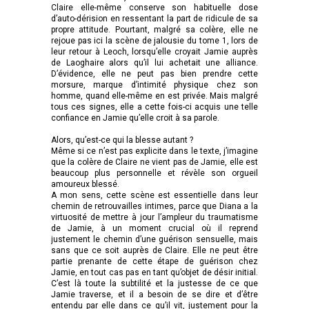
Claire elle-même conserve son habituelle dose
d’auto-dérision en ressentant la part de ridicule de sa
propre attitude. Pourtant, malgré sa colère, elle ne
rejoue pas ici la scène de jalousie du tome 1, lors de
leur retour à Leoch, lorsqu’elle croyait Jamie auprès
de Laoghaire alors qu’il lui achetait une alliance.
D’évidence, elle ne peut pas bien prendre cette
morsure, marque d’intimité physique chez son
homme, quand elle-même en est privée. Mais malgré
tous ces signes, elle a cette fois-ci acquis une telle
confiance en Jamie qu’elle croit à sa parole.
Alors, qu’est-ce qui la blesse autant ?
Même si ce n’est pas explicite dans le texte, j’imagine
que la colère de Claire ne vient pas de Jamie, elle est
beaucoup plus personnelle et révèle son orgueil
amoureux blessé.
A mon sens, cette scène est essentielle dans leur
chemin de retrouvailles intimes, parce que Diana a la
virtuosité de mettre à jour l’ampleur du traumatisme
de Jamie, à un moment crucial où il reprend
justement le chemin d’une guérison sensuelle, mais
sans que ce soit auprès de Claire. Elle ne peut être
partie prenante de cette étape de guérison chez
Jamie, en tout cas pas en tant qu’objet de désir initial.
C’est là toute la subtilité et la justesse de ce que
Jamie traverse, et il a besoin de se dire et d’être
entendu par elle dans ce qu’il vit, justement pour la