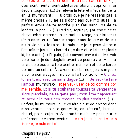
cuisses et te labourer comme un taureau en rut !
(…)
Ces sentiments contradictoires étaient déjà en moi,
depuis toujours. (…) Je relevai la tête et m'écartai de lui
en lui murmurant : – Tu crois que je ne ressens pas la
même chose ? Tu ne sais donc pas que moi aussi j'ai
parfois envie de te mordre jusqu'au sang, ou de te
lacérer la peau ? (…) Parfois, repris-je, j'ai envie de te
chevaucher comme un animal sauvage, pour briser ta
résistance et te faire manger dans le creux de ma
main. Je peux le faire... tu sais que je le peux. Je peux
t'entraîner jusqu'au bord du gouffre et te laisser planté
là, haletant. (…) Et puis, j'ai souvent envie de... Ma voix
se brisa et je dus déglutir avant de poursuivre : – ... j'ai
envie de presser ta tête contre mon sein et de te bercer
comme un enfant. À travers mes larmes, je distinguais
à peine son visage. Il me serra fort contre lui. –
Claire...
tu me tues, avec ou sans dague
(…) –
Je veux te faire
l'amour
, murmura-t-il,
et je veux user de toi comme bon
me semble.
Et si tu souhaites toujours ta vengeance,
alors prends-la, ne te gêne pas ; mon âme t'appartient
et, avec elle, tous ses recoins les plus sombres.
(…) –
Parfois, lui murmurai-je, je voudrais que ce soit toi dans
mon ventre... pour te garder là, en sécurité, bien au
chaud, pour toujours. Sa grande main se posa sur le
renflement de mon ventre. –
Mais je suis en toi, mo
duinne, je suis en toi.
Chapitre 19 p287