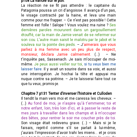
p108 La variole sur le port
La réaction ne se fit pas attendre : le capitaine du
Patagonia poussa un cri d'angoisse. Il avança d'un pas,
le visage contracté par la haine, et leva une main
comme pour me frapper. – Ce n'est pas possible ! Cette
femme est folle ! Salope ! Vous voulez ma ruine ?
Ses
dernières paroles moururent dans un gargouillement
étouffé, car la main de Jamie venait de se refermer sur
son cou. L'autre main saisit le malotru par le jabot et le
souleva sur la pointe des pieds.
– J
'aimerais que vous
parliez à ma femme avec un peu plus de respect,
monsieur, déclara Jamie calmement.
(…) – Ne
t'inquiète pas, Sassenach. Je sais m'occuper de moi-
même.
Je peux aussi veiller sur toi,
si tu veux bien me
laisser faire
. Il y avait un sourire dans sa voix, et aussi
une interrogation. Je hochai la tête et appuyai ma
nuque contre sa poitrine. – Je te laisserai faire tout ce
que tu veux, promis-je.
Chapitre 7 p131 Tenter d’inverser l’histoire et Culloden
Il tendit la main vers moi et me caressa les cheveux. –
(…)
Au fond de moi, je n'aspire qu'à t'emmener, toi et
notre enfant, loin, très loin d'ici, et à passer le reste de
mes jours à travailler dans les champs et à m'occuper
des bêtes, pour rentrer le soir me coucher près de toi.
Son visage était redevenu grave. (…) – Mais si je le
faisais, reprit-il comme s'il se parlait à lui-même,
j'aurais l'impression d'avoir trahi les miens... et je crois