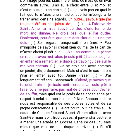
Dommage pour lui. Mais finalement, ce n'est qu'un rival
comme un autre. Tu as eu le choix entre lui et moi, et
c'est moi que tu as choisi, (…) Je ne vois pas en quoi le
fait que tu m'aies choisi plutôt que lui m'oblige à le
traiter avec certains égards.
En outre... j'avoue que j'ai
toujours été un peu jaloux de lui.
(…) –
À l'abbaye de
Sainte-Anne, tu m'as sauvé de plus d'une forme de
mort, mo duinne. Ne crois pas que je l'ai oublié.
Finalement, peut-être que je te dois plus que tu ne me
dois.
(…) Son regard transperçait mon âme. – Peu
m'importe de savoir si c'était bien ou mal de ta part de
m'avoir choisi plutôt que lui.
Si tu as commis un péché
en restant avec moi, alors je suis prêt à t'accompagner
en enfer et à remercier le diable de t'avoir guidée sur le
mauvais chemin
. (…) – Je ne crois pas avoir commis
un péché, dis-je doucement. Mais si c'est le cas... alors
j'irai en enfer avec toi, Jamie Fraser. (…) – J'ai
longuement réfléchi, Sassenach.
D'abord, je savais que
tu souffrirais si je tuais cette ordure. Je suis prêt à
faire, ou à ne pas faire, pas mal de choses pour t'éviter
de souffrir,
mais quel est le poids de ta conscience par
rapport à celui de mon honneur ? Non. Chacun d'entre
nous est responsable de ses propres actes et de sa
propre conscience. (…) – Alors pourquoi ? insistai-je. – À
cause de Charles-Édouard Stuart. Si ses affaires avec
Saint-Germain sont fructueuses, il parviendra peut-être
à mener une armée en Écosse. Dans ce cas... tu sais
mieux que moi ce qui risque d'arriver. (…) Et s'il