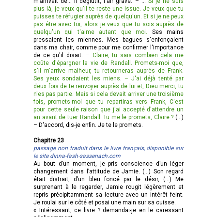
m'arrivait de... Il déglutit, l'air grave. – ...
Si je ne suis
plus là, je veux qu'il te reste une issue. Je veux que tu
puisses te réfugier auprès de quelqu'un. Et si je ne peux
pas être avec toi, alors je veux que tu sois auprès de
quelqu'un qui t'aime autant que moi.
Ses mains
pressaient les miennes. Mes bagues s'enfonçaient
dans ma chair, comme pour me confirmer l'importance
de ce qu'il disait. –
Claire, tu sais combien cela me
coûte d'épargner la vie de Randall. Promets-moi que,
s'il m'arrive malheur, tu retourneras auprès de Frank.
Ses yeux sondaient les miens. – J'ai déjà tenté par
deux fois de te renvoyer auprès de lui et, Dieu merci, tu
n'es pas partie. Mais si cela devait arriver une troisième
fois, promets-moi que tu repartiras vers Frank, C'est
pour cette seule raison que j'ai accepté d'attendre un
an avant de tuer Randall. Tu me le promets, Claire ?
(…)
– D'accord, dis-je enfin. Je te le promets.
Chapitre 23
passage non traduit dans le livre français, disponible sur
le site dinna-fash-sassenach.com
Au bout d’un moment, je pris conscience d’un léger
changement dans l’attitude de Jamie. (…) Son regard
était distrait, d’un bleu foncé par le désir, (…) Me
surprenant à le regarder, Jamie rougit légèrement et
repris précipitamment sa lecture avec un intérêt feint.
Je roulai sur le côté et posai une main sur sa cuisse.
« Intéressant, ce livre ? demandai-je en le caressant