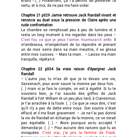
Bravo ! (…) Finalement, ça t'a permis de préserver ta
vertu, et à moi, de ne pas me faire violer.
Chapitre 21 p329 Jamie retrouve Jack Randall vivant et
renonce au duel sous la pression de Claire après une
rude confrontation
La chambre se remplissait peu à peu de lumière et il
resta un long moment à me regarder dans les yeux –
C'est fou ce que je peux t'aimer, murmura-t-il enfin.
Il
m'embrassa, m'empêchant de lui répondre et prenant
un de mes seins dans sa main meurtrie, il se glissa
entre mes cuisses. – Mais ta main... – Laisse ma main
tranquille, répéta-t-il.
Chapitre 22 p334 Sa vraie raison d’épargner Jack
Randall
– L'autre jour, tu m'as dit que je te devais une vie,
Sassenach, pour avoir sauvé la mienne par deux fois...
(…) mais si je fais le compte, on est à égalité. Si tu te
souviens bien, je t'ai sauvée des griffes de Jack
Randall à Fort William et un peu plus tard, à Cranesmuir,
je t'ai arrachée à la foule. (…) Ce que je veux dire, c'est
qu'il n'y a pas de dette entre nous. Son sourire s'était
effacé et il me fixait gravement. – Je ne t'ai pas donné
la vie de Randall en échange de la mienne, ce ne serait
pas équitable. (…) – Alors pourquoi as-tu accepté ?
demandai-je. (…) – Pour aucune des raisons que tu as
invoquées.
C'est vrai, j'ai pris la femme de Frank.