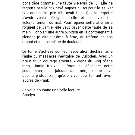
considère comme une faute vis-à-vis de lui. Elle ne
regrette pas le prix payé auprès du roi pour le sauver
(« J’aurais fait pire s’il l’avait fallu »), elle regrette
d’avoir voulu l’éloigner d’elle et lui avoir fait
volontairement du mal. Pour réparer cette atteinte à
l’orgueil de Jamie, elle veut payer cette faute de sa
main. Il choisit une autre punition en la contraignant à
plonger, je dirais d’âme à âme, au tréfond de son
regard et de son abîme de douleurs.
Le tome s’achève sur leur séparation déchirante, à
l’aube du massacre inévitable de Culloden. Avec un
cœur et un courage amoureux digne du King of the
men, Jamie trouve la force de dépasser cette
possession, et sa jalousie assumée, pour ne servir
que la protection : qu’elle vive, que l’enfant vive…
auprès de Frank.
Je vous souhaite une belle lecture !
Carolyn