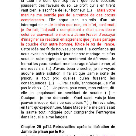
la Cour ne sont que trop ravis que leurs épouses
jouissent des faveurs du roi. Le profit qu'ils en tirent
vaut bien le sacrifice de leur honneur. (…) –
Mais votre
mari ne me semble pas de la trempe de ces cocus
complaisants.
Elle arqua ses sourcils d'un air
interrogateur. –
Je crains que non, en effet, confirmai-
je. De fait, l'adjectif « complaisant » était sans doute
celui qui convenait le moins à Jamie Fraser. J'essayai
d'imaginer sa réaction en apprenant que j'avais partagé
la couche d'un autre homme, fût-ce le roi de France
.
Cette idée me fit de nouveau penser à la confiance qui
nous avait unis depuis le jour de notre mariage et je fus
soudain submergée par un sentiment de détresse. Je
fermai les yeux, sentant mon courage m'abandonner, et
me ressaisis. (…) J'avais beau chercher, je ne voyais
aucune autre solution. Il fallait que Jamie sorte de
prison, à tout prix, quelles qu'en fussent les
conséquences. (…) – J'irai seule, annonçai-je. Je n'ai
pas le choix. (…) – Je prierai pour vous, mon enfant, dit-
elle en esquissant un semblant de sourire. (…) –
Quoique... je me demande... Quel saint vais-je bien
pouvoir invoquer dans ce cas précis ? (…) En revanche,
en tant qu'ex-prostituée, Marie Madeleine me paraissait
la sainte tout indiquée pour comprendre l'entreprise
dans laquelle je me lançais.
Chapitre 28 p414 Retrouvailles après la libération de
Jamie de prison par le Roi