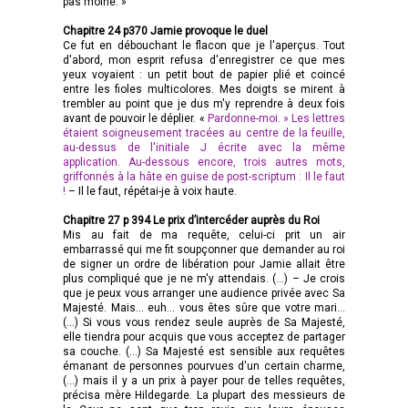
pas moine. »
Chapitre 24 p370 Jamie provoque le duel
Ce fut en débouchant le flacon que je l'aperçus. Tout
d'abord, mon esprit refusa d'enregistrer ce que mes
yeux voyaient : un petit bout de papier plié et coincé
entre les fioles multicolores. Mes doigts se mirent à
trembler au point que je dus m'y reprendre à deux fois
avant de pouvoir le déplier. «
Pardonne-moi. » Les lettres
étaient soigneusement tracées au centre de la feuille,
au-dessus de l'initiale J écrite avec la même
application. Au-dessous encore, trois autres mots,
griffonnés à la hâte en guise de post-scriptum : Il le faut
!
– Il le faut, répétai-je à voix haute.
Chapitre 27 p 394 Le prix d’intercéder auprès du Roi
Mis au fait de ma requête, celui-ci prit un air
embarrassé qui me fit soupçonner que demander au roi
de signer un ordre de libération pour Jamie allait être
plus compliqué que je ne m'y attendais. (…) – Je crois
que je peux vous arranger une audience privée avec Sa
Majesté. Mais... euh... vous êtes sûre que votre mari…
(…) Si vous vous rendez seule auprès de Sa Majesté,
elle tiendra pour acquis que vous acceptez de partager
sa couche. (…) Sa Majesté est sensible aux requêtes
émanant de personnes pourvues d'un certain charme,
(…) mais il y a un prix à payer pour de telles requêtes,
précisa mère Hildegarde. La plupart des messieurs de