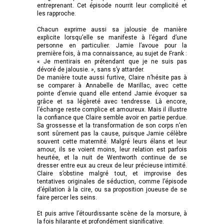
entreprenant. Cet épisode nourrit leur complicité et
les rapproche.
Chacun exprime aussi sa jalousie de manière
explicite lorsqu’elle se manifeste à l’égard d’une
personne en particulier. Jamie l’avoue pour la
première fois, à ma connaissance, au sujet de Frank :
« Je mentirais en prétendant que je ne suis pas
dévoré de jalousie. », sans s’y attarder.
De manière toute aussi furtive, Claire n’hésite pas à
se comparer à Annabelle de Marillac, avec cette
pointe d’envie quand elle entend Jamie évoquer sa
grâce et sa légèreté avec tendresse. Là encore,
l’échange reste complice et amoureux. Mais il illustre
la confiance que Claire semble avoir en partie perdue.
Sa grossesse et la transformation de son corps n’en
sont sûrement pas la cause, puisque Jamie célèbre
souvent cette maternité. Malgré leurs élans et leur
amour, ils se voient moins, leur relation est parfois
heurtée, et la nuit de Wentworth continue de se
dresser entre eux au creux de leur précieuse intimité.
Claire s’obstine malgré tout, et improvise des
tentatives originales de séduction, comme l’épisode
d’épilation à la cire, ou sa proposition joueuse de se
faire percer les seins.
Et puis arrive l’étourdissante scène de la morsure, à
la fois hilarante et profondément significative.