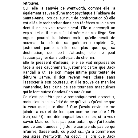
retrouver.
Oui, elle l’a sauvée de Wentworth, comme elle l’a
également sauvée d’une mort psychique à l’abbaye de
Sainte-Anne, lors de leur nuit de confrontation où elle
est allée le rechercher dans ces ténèbres suicidaires
dont il ne pouvait revenir seul. Elle a accompli un
exploit tel qu’il le qualifie lui-même de sortilège. Son
orgueil pourrait lui laisser croire qu’elle serait de
nouveau la clé de sa guérison complète. Or,
justement parce qu’elle est plus que ça, sa
destination, son port d’attache, elle ne peut
l’accompagner dans cette part du chemin.
Elle le pressent d’ailleurs, elle se voit impuissante
face à ses cauchemars, justement parce que Jack
Randall a utilisé son image intime pour tenter de
détruire Jamie. Il doit revenir vers Claire sans
l’associer à son bourreau, et il le trouve de manière
inattendue, lors d’une de ses tournées masculines
qui le font suivre Charles-Edouard Stuart.
Ce n’est peut-être pas « romantiquement correct »,
mais c’est bien la vérité de ce qu’il vit. « Qu'est-ce que
tu veux que je te dise ? Que j'avais envie de me
joindre à eux et de forniquer comme une bête ? Eh
bien, oui ! Ça me démangeait les couilles, si tu veux
savoir. Mais ce n'est pas pour autant que j'ai touché
une de ces traînées. (…) Je ne comprends pas ce qui
m'arrive, Sassenach, ou plutôt si... Ça a commencé
peu après Wentworth. Au début, j'ai cru que Jack