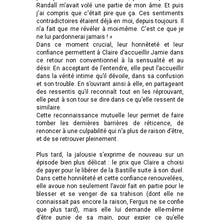
Randall m'avait volé une partie de mon âme. Et puis
j'ai compris que c'était pire que ça. Ces sentiments
contradictoires étaient déjà en moi, depuis toujours. Il
n'a fait que me révéler à moi-même. C'est ce que je
ne lui pardonnerai jamais ! »
Dans ce moment crucial, leur honnêteté et leur
confiance permettent à Claire d’accueillir Jamie dans
ce retour non conventionnel à la sensualité et au
désir. En acceptant de l’entendre, elle peut l’accueillir
dans la vérité intime qu’il dévoile, dans sa confusion
et son trouble. En s’ouvrant ainsi à elle, en partageant
des ressentis qu’il reconnaît tout en les réprouvant,
elle peut à son tour se dire dans ce qu’elle ressent de
similaire.
Cette reconnaissance mutuelle leur permet de faire
tomber les dernières barrières de réticence, de
renoncer à une culpabilité qui n’a plus de raison d’être,
et de se retrouver pleinement.
Plus tard, la jalousie s’exprime de nouveau sur un
épisode bien plus délicat : le prix que Claire a choisi
de payer pour le libérer de la Bastille suite à son duel.
Dans cette honnêteté et cette confiance renouvelées,
elle avoue non seulement l’avoir fait en partie pour le
blesser et se venger de sa trahison (dont elle ne
connaissait pas encore la raison, Fergus ne se confie
que plus tard), mais elle lui demande elle-même
d’être punie de sa main, pour expier ce qu’elle