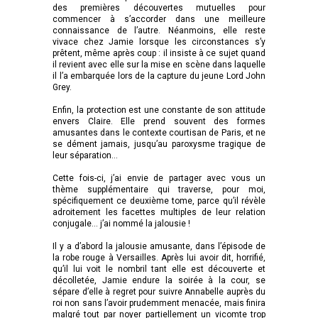
des premières découvertes mutuelles pour
commencer à s’accorder dans une meilleure
connaissance de l’autre. Néanmoins, elle reste
vivace chez Jamie lorsque les circonstances s’y
prêtent, même après coup : il insiste à ce sujet quand
il revient avec elle sur la mise en scène dans laquelle
il l’a embarquée lors de la capture du jeune Lord John
Grey.
Enfin, la protection est une constante de son attitude
envers Claire. Elle prend souvent des formes
amusantes dans le contexte courtisan de Paris, et ne
se dément jamais, jusqu’au paroxysme tragique de
leur séparation…
Cette fois-ci, j’ai envie de partager avec vous un
thème supplémentaire qui traverse, pour moi,
spécifiquement ce deuxième tome, parce qu’il révèle
adroitement les facettes multiples de leur relation
conjugale… j’ai nommé la jalousie !
Il y a d’abord la jalousie amusante, dans l’épisode de
la robe rouge à Versailles. Après lui avoir dit, horrifié,
qu’il lui voit le nombril tant elle est découverte et
décolletée, Jamie endure la soirée à la cour, se
sépare d’elle à regret pour suivre Annabelle auprès du
roi non sans l’avoir prudemment menacée, mais finira
malgré tout par noyer partiellement un vicomte trop