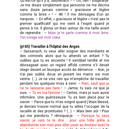
Qu'est-ce qu'il y a, Sassenach ? – Oh, rien ! soupirai-je.
Je me disais simplement que personne ne me décrira
sans doute jamais comme « gracieuse et légère
comme la brise » ! – Ah ! Il me dévisagea d'un air
narquois. – En effet, « gracieuse et légère » n'est pas le
premier qualificatif qui me vient à l'esprit quand je
pense à toi. Il glissa un bras autour de ma taille avant
de reprendre : –
Mais je te parle comme à mon âme.
Ton visage est mon cœur.
(p185) Travailler à l’hôpital des Anges
– Sassenach, tu veux aller soigner des mendiants et
des criminels alors que tu attends un enfant ? Tu
oublies que tu es enceinte ! Il semblait terrifié et me
dévisageait avec un regard affolé comme s'il devait
réagir devant un brusque accès de démence. – Non, je
n'ai pas oublié, dis-je en posant les mains sur mon
ventre. (…) Je ne vois rien qui m'empêche de travailler
pendant les quelques mois à venir. –
Rien, sauf que je
ne te laisserai pas faire !
– Jamie, tu sais ce que je
suis. –
Tu es ma femme !
– Certes, mais je suis aussi
infirmière. Une guérisseuse. Tu es bien placé pour le
savoir. – Parce que tu m'as soigné quand j'étais blessé,
je devrais trouver normal que tu ailles t'occuper de la
racaille et des prostituées ? (…) – Mais bien sûr ! Pour
qui me prends-tu ? rétorquai-je. –
Puisque tu veux
savoir, je vais te le dire : pour une folle prête à
abandonner son mari pour aller jouer au docteur avec la