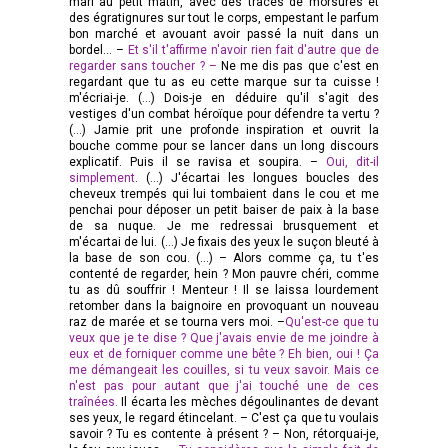
mari au petit matin, avec des traces de morsures et
des égratignures sur tout le corps, empestant le parfum
bon marché et avouant avoir passé la nuit dans un
bordel... –
Et s'il t'affirme n'avoir rien fait d'autre que de
regarder sans toucher ? –
Ne me dis pas que c'est en
regardant que tu as eu cette marque sur ta cuisse !
m'écriai-je. (…) Dois-je en déduire qu'il s'agit des
vestiges d'un combat héroïque pour défendre ta vertu ?
(…) Jamie prit une profonde inspiration et ouvrit la
bouche comme pour se lancer dans un long discours
explicatif. Puis il se ravisa et soupira. –
Oui, dit-il
simplement
. (…) J'écartai les longues boucles des
cheveux trempés qui lui tombaient dans le cou et me
penchai pour déposer un petit baiser de paix à la base
de sa nuque. Je me redressai brusquement et
m'écartai de lui. (…) Je fixais des yeux le suçon bleuté à
la base de son cou. (…) – Alors comme ça, tu t'es
contenté de regarder, hein ? Mon pauvre chéri, comme
tu as dû souffrir ! Menteur ! Il se laissa lourdement
retomber dans la baignoire en provoquant un nouveau
raz de marée et se tourna vers moi. –
Qu'est-ce que tu
veux que je te dise ?
Que j'avais envie de me joindre à
eux et de forniquer comme une bête ? Eh bien, oui ! Ça
me démangeait les couilles, si tu veux savoir. Mais ce
n'est pas pour autant que j'ai touché une de ces
traînées.
Il écarta les mèches dégoulinantes de devant
ses yeux, le regard étincelant. – C'est ça que tu voulais
savoir ? Tu es contente à présent ? – Non, rétorquai-je,