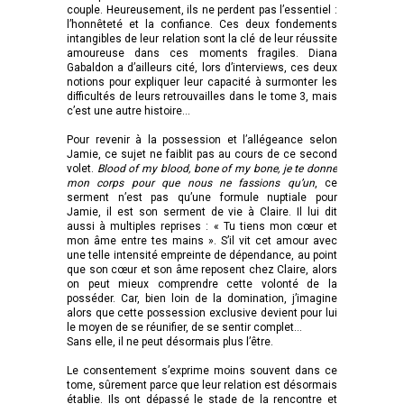
couple. Heureusement, ils ne perdent pas l’essentiel :
l’honnêteté et la confiance. Ces deux fondements
intangibles de leur relation sont la clé de leur réussite
amoureuse dans ces moments fragiles. Diana
Gabaldon a d’ailleurs cité, lors d’interviews, ces deux
notions pour expliquer leur capacité à surmonter les
difficultés de leurs retrouvailles dans le tome 3, mais
c’est une autre histoire…
Pour revenir à la possession et l’allégeance selon
Jamie, ce sujet ne faiblit pas au cours de ce second
volet.
Blood of my blood, bone of my bone, je te donne
mon corps pour que nous ne fassions qu’un
, ce
serment n’est pas qu’une formule nuptiale pour
Jamie, il est son serment de vie à Claire. Il lui dit
aussi à multiples reprises : « Tu tiens mon cœur et
mon âme entre tes mains ». S’il vit cet amour avec
une telle intensité empreinte de dépendance, au point
que son cœur et son âme reposent chez Claire, alors
on peut mieux comprendre cette volonté de la
posséder. Car, bien loin de la domination, j’imagine
alors que cette possession exclusive devient pour lui
le moyen de se réunifier, de se sentir complet…
Sans elle, il ne peut désormais plus l’être.
Le consentement s’exprime moins souvent dans ce
tome, sûrement parce que leur relation est désormais
établie. Ils ont dépassé le stade de la rencontre et