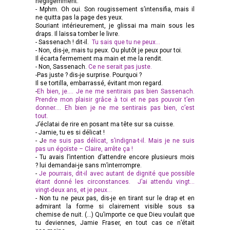
négligemment.
- Mphm. Oh oui. Son rougissement s’intensifia, mais il
ne quitta pas la page des yeux.
Souriant intérieurement, je glissai ma main sous les
draps. Il laissa tomber le livre.
- Sassenach ! dit-il.
Tu sais que tu ne peux…
- Non, dis-je, mais tu peux. Ou plutôt je peux pour toi.
Il écarta fermement ma main et me la rendit.
- Non, Sassenach.
Ce ne serait pas juste.
-Pas juste ? dis-je surprise. Pourquoi ?
Il se tortilla, embarrassé, évitant mon regard.
-
Eh bien, je…. Je ne me sentirais pas bien Sassenach.
Prendre mon plaisir grâce à toi et ne pas pouvoir t’en
donner…. Eh bien je ne me sentirais pas bien, c’est
tout.
J’éclatai de rire en posant ma tête sur sa cuisse.
- Jamie, tu es si délicat !
- J
e ne suis pas délicat, s’indigna-t-il. Mais je ne suis
pas un égoïste – Claire, arrête ça !
- Tu avais l’intention d’attendre encore plusieurs mois
? lui demandai-je sans m’interrompre.
-
Je pourrais, dit-il avec autant de dignité que possible
étant donné les circonstances. J’ai attendu vingt…
vingt-deux ans, et je peux…
- Non tu ne peux pas, dis-je en tirant sur le drap et en
admirant la forme si clairement visible sous sa
chemise de nuit. (…) Qu’importe ce que Dieu voulait que
tu deviennes, Jamie Fraser, en tout cas ce n’était