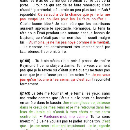
dans les bras de Jamie qui se tenait sur le pas de la
porte. – Pour ce qui est de se faire remarquer, c'est
réussi ! grommelai-je à Jamie un peu plus tard. – Bah !
répondit-il.
Ce salaud a de la chance que je ne lui aie
pas coupé les couilles pour les lui faire bouffer !
–
Quelle bonne idée ! Je suis sûre que les courtisans
auraient apprécié le spectacle. Remarque, lui tenir la
tête sous l'eau pendant une minute dans le bassin de
Neptune, ce n'était pas mal non plus ! Il sourit malgré
lui. –
Au moins, je ne l'ai pas noyé comme il le méritait.
– Le vicomte est certainement très impressionné par
ta... retenue. Il se remit à rire.
(p160)
– Tu étais sérieux hier soir à propos de maître
Raymond ? demandai-je à Jamie. Tu ne veux vraiment
pas que je le revoie ou c'était juste que tu ne tiens pas
à ce que je me fasse percer les seins ? –
Je ne veux
pas qu'on touche à tes seins, ça c'est sûr !
répondit-il
fermement.
(p163)
La tête me tournait et je fermai les yeux, sans
me rendre compte que j'étais sur le point de basculer
en arrière dans le bassin.
Une main glissa de justesse
dans le creux de mes reins et je me retrouvai dans les
bras de Jamie qui s'assit à mes côtés et me serra
contre lui.
–
Pardonne-moi, mo duinne.
Tu te sens
mieux ? (…) Je ne voulais pas te parler sur ce ton.
C'est
que... je me sens tellement impuissant. Je te regarde