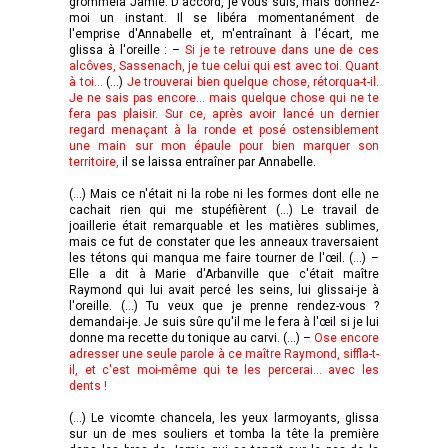
grommela Jamie. D'accord, je vous suis, mais donnez-
moi un instant. Il se libéra momentanément de
l'emprise d'Annabelle et, m'entraînant à l'écart, me
glissa à l'oreille : –
Si je te retrouve dans une de ces
alcôves, Sassenach, je tue celui qui est avec toi. Quant
à toi...
(…)
Je trouverai bien quelque chose, rétorqua-t-il.
Je ne sais pas encore... mais quelque chose qui ne te
fera pas plaisir. Sur ce, après avoir lancé un dernier
regard menaçant à la ronde et posé ostensiblement
une main sur mon épaule pour bien marquer son
territoire,
il se laissa entraîner par Annabelle.
(…) Mais ce n'était ni la robe ni les formes dont elle ne
cachait rien qui me stupéfièrent (…) Le travail de
joaillerie était remarquable et les matières sublimes,
mais ce fut de constater que les anneaux traversaient
les tétons qui manqua me faire tourner de l'œil. (…) –
Elle a dit à Marie d'Arbanville que c'était maître
Raymond qui lui avait percé les seins, lui glissai-je à
l'oreille. (…) Tu veux que je prenne rendez-vous ?
demandai-je. Je suis sûre qu'il me le fera à l'œil si je lui
donne ma recette du tonique au carvi. (…) –
Ose encore
adresser une seule parole à ce maître Raymond, siffla-t-
il, et c'est moi-même qui te les percerai... avec les
dents !
(…) Le vicomte chancela, les yeux larmoyants, glissa
sur un de mes souliers et tomba la tête la première