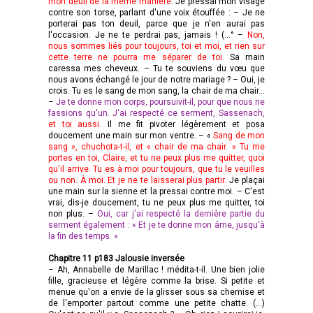
mon deuil de la même manière
. Je pressai mon visage
contre son torse, parlant d'une voix étouffée : – Je ne
porterai pas ton deuil, parce que je n'en aurai pas
l'occasion. Je ne te perdrai pas, jamais ! (…° –
Non,
nous sommes liés pour toujours, toi et moi, et rien sur
cette terre ne pourra me séparer de toi.
Sa main
caressa mes cheveux. – Tu te souviens du vœu que
nous avons échangé le jour de notre mariage ? – Oui, je
crois. Tu es le sang de mon sang, la chair de ma chair...
–
Je te donne mon corps, poursuivit-il, pour que nous ne
fassions qu'un. J'ai respecté ce serment, Sassenach,
et toi aussi.
Il me fit pivoter légèrement et posa
doucement une main sur mon ventre. – «
Sang de mon
sang », chuchota-t-il, et « chair de ma chair. » Tu me
portes en toi, Claire, et tu ne peux plus me quitter, quoi
qu'il arrive. Tu es à moi pour toujours, que tu le veuilles
ou non. À moi. Et je ne te laisserai plus partir.
Je plaçai
une main sur la sienne et la pressai contre moi. – C'est
vrai, dis-je doucement, tu ne peux plus me quitter, toi
non plus. –
Oui, car j'ai respecté la dernière partie du
serment également : « Et je te donne mon âme, jusqu'à
la fin des temps. »
Chapitre 11 p183 Jalousie inversée
– Ah, Annabelle de Marillac ! médita-t-il. Une bien jolie
fille, gracieuse et légère comme la brise. Si petite et
menue qu'on a envie de la glisser sous sa chemise et
de l'emporter partout comme une petite chatte. (…)