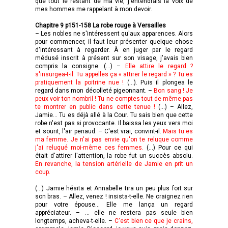
que tout le restant de ma vie, j'entendrais la voix de
mes hommes me rappelant à mon devoir.
Chapitre 9 p151-158 La robe rouge à Versailles
– Les nobles ne s'intéressent qu'aux apparences. Alors
pour commencer, il faut leur présenter quelque chose
d'intéressant à regarder. À en juger par le regard
médusé inscrit à présent sur son visage, j'avais bien
compris la consigne. (…) –
Elle attire le regard ?
s'insurgea-t-il. Tu appelles ça « attirer le regard » ? Tu es
pratiquement la poitrine nue !
(…). Puis il plongea le
regard dans mon décolleté pigeonnant. –
Bon sang ! Je
peux voir ton nombril ! Tu ne comptes tout de même pas
te montrer en public dans cette tenue !
(…) – Allez,
Jamie... Tu es déjà allé à la Cour. Tu sais bien que cette
robe n'est pas si provocante. Il baissa les yeux vers moi
et sourit, l'air penaud. – C'est vrai, convint-il.
Mais tu es
ma femme. Je n'ai pas envie qu'on te reluque comme
j'ai reluqué moi-même ces femmes.
(…) Pour ce qui
était d'attirer l'attention, la robe fut un succès absolu.
En revanche, la tension artérielle de Jamie en prit un
coup.
(…) Jamie hésita et Annabelle tira un peu plus fort sur
son bras. – Allez, venez ! insista-t-elle. Ne craignez rien
pour votre épouse... Elle me lança un regard
appréciateur. – ... elle ne restera pas seule bien
longtemps, acheva-t-elle. –
C'est bien ce que je crains,