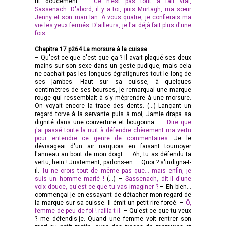
rit doucement. –
Ce n'est pas tout à fait vrai,
Sassenach. D'abord, il y a toi, puis Murtagh, ma sœur
Jenny et son mari Ian. À vous quatre, je confierais ma
vie les yeux fermés. D'ailleurs, je l'ai déjà fait plus d'une
fois.
Chapitre 17 p264 La morsure à la cuisse
– Qu'est-ce que c'est que ça ? Il avait plaqué ses deux
mains sur son sexe dans un geste pudique, mais cela
ne cachait pas les longues égratignures tout le long de
ses jambes. Haut sur sa cuisse, à quelques
centimètres de ses bourses, je remarquai une marque
rouge qui ressemblait à s'y méprendre à une morsure.
On voyait encore la trace des dents. (…) Lançant un
regard torve à la servante puis à moi, Jamie drapa sa
dignité dans une couverture et bougonna : –
Dire que
j'ai passé toute la nuit à défendre chèrement ma vertu
pour entendre ce genre de commentaires.
Je le
dévisageai d'un air narquois en faisant tournoyer
l'anneau au bout de mon doigt. – Ah, tu as défendu ta
vertu, hein ! Justement, parlons-en. – Quoi ? s'indigna-t-
il.
Tu ne crois tout de même pas que... mais enfin, je
suis un homme marié !
(…) –
Sassenach, dit-il d'une
voix douce, qu'est-ce que tu vas imaginer ?
– Eh bien...
commençai-je en essayant de détacher mon regard de
la marque sur sa cuisse. Il émit un petit rire forcé. –
Ô,
femme de peu de foi ! railla-t-il.
– Qu'est-ce que tu veux
? me défendis-je. Quand une femme voit rentrer son