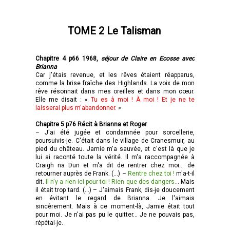
TOME 2 Le Talisman
Chapitre 4 p66 1968,
séjour de Claire en Ecosse avec
Brianna
Car j'étais revenue, et les rêves étaient réapparus,
comme la brise fraîche des Highlands. La voix de mon
rêve résonnait dans mes oreilles et dans mon cœur.
Elle me disait : «
Tu es à moi ! À moi ! Et je ne te
laisserai plus m'abandonner.
»
Chapitre 5 p76 Récit à Brianna et Roger
– J'ai été jugée et condamnée pour sorcellerie,
poursuivis-je. C'était dans le village de Cranesmuir, au
pied du château. Jamie m'a sauvée, et c'est là que je
lui ai raconté toute la vérité. Il m'a raccompagnée à
Craigh na Dun et m'a dit de rentrer chez moi... de
retourner auprès de Frank. (…) –
Rentre chez toi !
m'a-t-il
dit.
Il n'y a rien ici pour toi ! Rien que des dangers.
.. Mais
il était trop tard. (…) – J'aimais Frank, dis-je doucement
en évitant le regard de Brianna. Je l'aimais
sincèrement. Mais à ce moment-là, Jamie était tout
pour moi. Je n'ai pas pu le quitter... Je ne pouvais pas,
répétai-je.