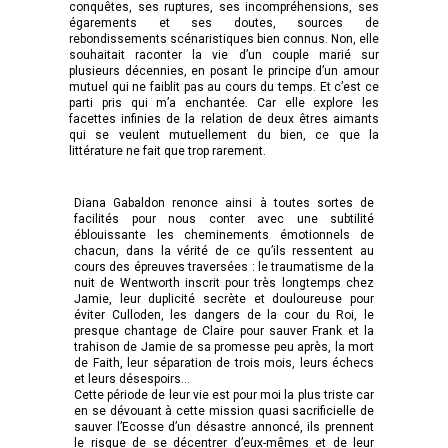
conquêtes, ses ruptures, ses incompréhensions, ses
égarements et ses doutes, sources de
rebondissements scénaristiques bien connus. Non, elle
souhaitait raconter la vie d’un couple marié sur
plusieurs décennies, en posant le principe d’un amour
mutuel qui ne faiblit pas au cours du temps. Et c’est ce
parti pris qui m’a enchantée. Car elle explore les
facettes infinies de la relation de deux êtres aimants
qui se veulent mutuellement du bien, ce que la
littérature ne fait que trop rarement.
Diana Gabaldon renonce ainsi à toutes sortes de
facilités pour nous conter avec une subtilité
éblouissante les cheminements émotionnels de
chacun, dans la vérité de ce qu’ils ressentent au
cours des épreuves traversées : le traumatisme de la
nuit de Wentworth inscrit pour très longtemps chez
Jamie, leur duplicité secrète et douloureuse pour
éviter Culloden, les dangers de la cour du Roi, le
presque chantage de Claire pour sauver Frank et la
trahison de Jamie de sa promesse peu après, la mort
de Faith, leur séparation de trois mois, leurs échecs
et leurs désespoirs…
Cette période de leur vie est pour moi la plus triste car
en se dévouant à cette mission quasi sacrificielle de
sauver l’Ecosse d’un désastre annoncé, ils prennent
le risque de se décentrer d’eux-mêmes et de leur