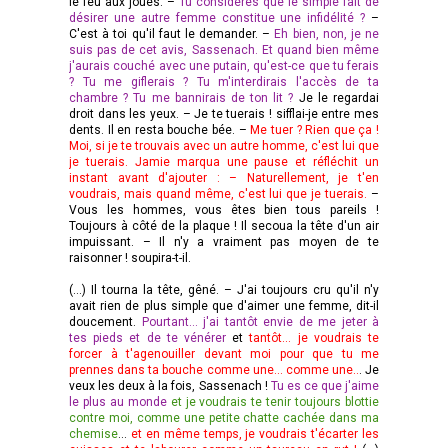
le feu aux joues. –
Tu considères que le simple fait de
désirer une autre femme constitue une infidélité ?
–
C'est à toi qu'il faut le demander. –
Eh bien, non, je ne
suis pas de cet avis, Sassenach. Et quand bien même
j'aurais couché avec une putain, qu'est-ce que tu ferais
? Tu me giflerais ? Tu m'interdirais l'accès de ta
chambre ? Tu me bannirais de ton lit ?
Je le regardai
droit dans les yeux. – Je te tuerais ! sifflai-je entre mes
dents. Il en resta bouche bée. –
Me tuer ? Rien que ça !
Moi, si je te trouvais avec un autre homme, c'est lui que
je tuerais. Jamie marqua une pause et réfléchit un
instant avant d'ajouter : – Naturellement, je t'en
voudrais, mais quand même, c'est lui que je tuerais.
–
Vous les hommes, vous êtes bien tous pareils !
Toujours à côté de la plaque ! Il secoua la tête d'un air
impuissant. – Il n'y a vraiment pas moyen de te
raisonner ! soupira-t-il.
(…) Il tourna la tête, gêné. – J'ai toujours cru qu'il n'y
avait rien de plus simple que d'aimer une femme, dit-il
doucement.
Pourtant... j'ai tantôt envie de me jeter à
tes pieds et de te vénérer
et
tantôt... je voudrais te
forcer à t'agenouiller devant moi pour que tu me
prennes dans ta bouche comme une... comme une..
. Je
veux les deux à la fois, Sassenach !
Tu es ce que j'aime
le plus au monde
et je voudrais te tenir toujours blottie
contre moi, comme une petite chatte cachée dans ma
chemise
...
et en même temps, je voudrais t'écarter les