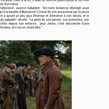
Jocasta, mais à la fin, il était un homme pourchassé et sa mort
ort d’un héros.
télévision”, avance Gabaldon. “De toute évidence, Murtagh avait
 qu'à la bataille d'Alamance? L’ironie de son assassinat par le jeune
rre a ajouté un peu plus d’horreur et d’émotion à son décès, et le
 palpable”, dit-elle. “La perte de son parrain, son protecteur, son
s côtés depuis son enfance… pour Jamie, c'est descendre d'une
ndeur, et il est en chute libre .”