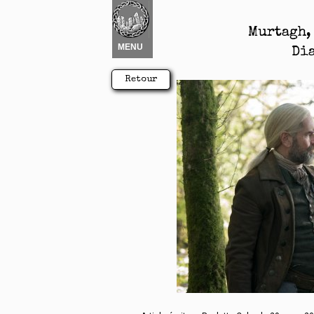
Nouvel élément
 ▾
Murtagh,
MENU
Di
Retour