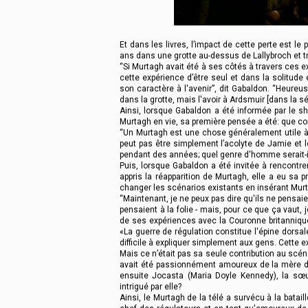
Et dans les livres, l’impact de cette perte est le
ans dans une grotte au-dessus de Lallybroch et tr
“Si Murtagh avait été à ses côtés à travers ces ex
cette expérience d’être seul et dans la solitude
son caractère à l'avenir”, dit Gabaldon. “Heure
dans la grotte, mais l'avoir à Ardsmuir [dans la 
Ainsi, lorsque Gabaldon a été informée par le s
Murtagh en vie, sa première pensée a été: que co
“Un Murtagh est une chose généralement utile à a
peut pas être simplement l’acolyte de Jamie et l
pendant des années; quel genre d'homme serait-i
Puis, lorsque Gabaldon a été invitée à rencontrer
appris la réapparition de Murtagh, elle a eu sa 
changer les scénarios existants en insérant Murt
“Maintenant, je ne peux pas dire qu'ils ne pensai
pensaient à la folie - mais, pour ce que ça vaut,
de ses expériences avec la Couronne britannique)
«La guerre de régulation constitue l'épine dorsal
difficile à expliquer simplement aux gens. Cette ex
Mais ce n’était pas sa seule contribution au scé
avait été passionnément amoureux de la mère de Ja
ensuite Jocasta (Maria Doyle Kennedy), la sœur
intrigué par elle?
Ainsi, le Murtagh de la télé a survécu à la bata