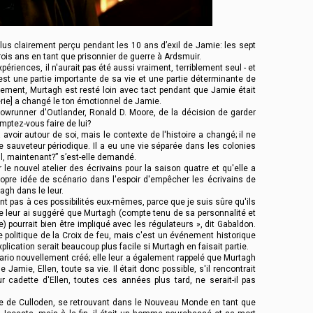
 plus clairement perçu pendant les 10 ans d’exil de Jamie: les sept
ois ans en tant que prisonnier de guerre à Ardsmuir.
périences, il n'aurait pas été aussi vraiment, terriblement seul - et
 est une partie importante de sa vie et une partie déterminante de
usement, Murtagh est resté loin avec tact pendant que Jamie était
série] a changé le ton émotionnel de Jamie.
howrunner d'Outlander, Ronald D. Moore, de la décision de garder
mptez-vous faire de lui?
voir autour de soi, mais le contexte de l'histoire a changé; il ne
e sauveteur périodique. Il a eu une vie séparée dans les colonies
l, maintenant?” s’est-elle demandé.
 le nouvel atelier des écrivains pour la saison quatre et qu'elle a
propre idée de scénario dans l'espoir d'empêcher les écrivains de
agh dans le leur.
ent pas à ces possibilités eux-mêmes, parce que je suis sûre qu'ils
 je leur ai suggéré que Murtagh (compte tenu de sa personnalité et
 pourrait bien être impliqué avec les régulateurs », dit Gabaldon.
e politique de la Croix de feu, mais c'est un événement historique
plication serait beaucoup plus facile si Murtagh en faisait partie.
nario nouvellement créé; elle leur a également rappelé que Murtagh
mie, Ellen, toute sa vie. Il était donc possible, s'il rencontrait
 cadette d'Ellen, toutes ces années plus tard, ne serait-il pas
ille de Culloden, se retrouvant dans le Nouveau Monde en tant que