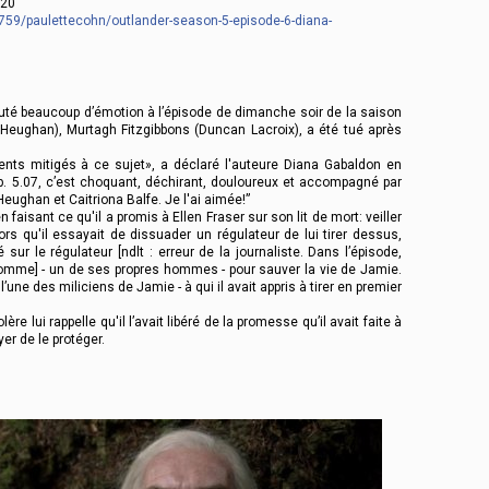
2020
759/paulettecohn/outlander-season-5-episode-6-diana-
ajouté beaucoup d’émotion à l’épisode de dimanche soir de la saison
 Heughan), Murtagh Fitzgibbons (Duncan Lacroix), a été tué après
ents mitigés à ce sujet», a déclaré l'auteure Diana Gabaldon en
. 5.07, c’est choquant, déchirant, douloureux et accompagné par
eughan et Caitriona Balfe. Je l'ai aimée!”
faisant ce qu'il a promis à Ellen Fraser sur son lit de mort: veiller
ors qu'il essayait de dissuader un régulateur de lui tirer dessus,
 sur le régulateur [ndlt : erreur de la journaliste. Dans l’épisode,
homme] - un de ses propres hommes - pour sauver la vie de Jamie.
une des miliciens de Jamie - à qui il avait appris à tirer en premier
re lui rappelle qu'il l’avait libéré de la promesse qu’il avait faite à
yer de le protéger.