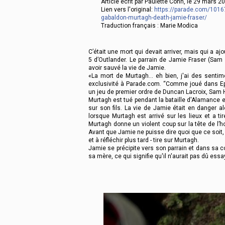
Article écrit par Paulette Cohn, le 29 mars 
Lien vers l'original:
https://parade.com/1016
gabaldon-murtagh-death-jamie-fraser/
Traduction français : Marie Modica
C’était une mort qui devait arriver, mais qui a 
5 d’Outlander. Le parrain de Jamie Fraser (Sam
avoir sauvé la vie de Jamie.
«La mort de Murtagh… eh bien, j'ai des sentim
exclusivité à Parade.com. “Comme joué dans Ep
un jeu de premier ordre de Duncan Lacroix, Sam H
Murtagh est tué pendant la bataille d'Alamance en 
sur son fils. La vie de Jamie était en danger al
lorsque Murtagh est arrivé sur les lieux et a tiré
Murtagh donne un violent coup sur la tête de l’
Avant que Jamie ne puisse dire quoi que ce soit, l’
et à réfléchir plus tard - tire sur Murtagh.
Jamie se précipite vers son parrain et dans sa colè
sa mère, ce qui signifie qu'il n'aurait pas dû essa