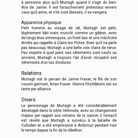
à personne plus qu’à Murtagh quand il s’agit du bien-
être de Jamie. Il est farouchement protecteur envers
ceux qu’il aime, et s’ils sont blessés, il se vengera.
Apparence physique
Petit homme au visage de rat, Murtagh est petit,
légèrement bâti mais musclé comme un gibbon, avec
de longs bras simiesques, un front bas et une mâchoire
étroite qui rappelle à Claire les Pictes. Bien qu’il ne parle
pas beaucoup, Murtagh a une belle voix claire de ténor.
Peu importe à quel point ses vêtements sont neufs ou
anciens, Murtagh a toujours l’air d’avoir récupéré ses
vêtements d’un tas d’ordures.
Relations
Murtagh est le parrain de Jamie Fraser, le fils de son
cousin germain, Brian Fraser. Glenna FitzGibbons est sa
tante par alliance.
Divers
Le personnage de Murtagh a été considérablement
développé dans la série télévisée, avec un changement
majeur par rapport aux romans de la saison 3 lorsqu’il
est révélé que Murtagh a survécu à la bataille de
Culloden et a été emprisonné à Ardsmuir pendant tout
le temps depuis la fin de la rébellion.