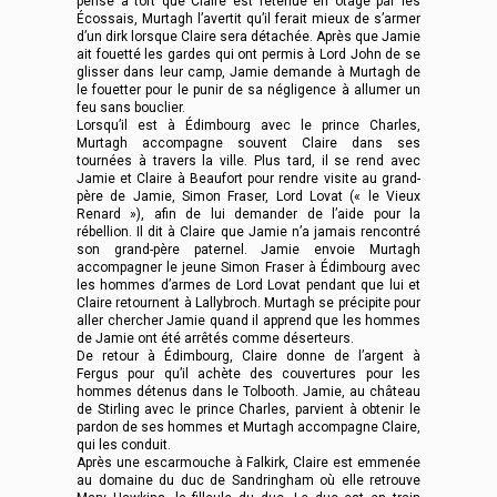
pense à tort que Claire est retenue en otage par les
Écossais, Murtagh l’avertit qu’il ferait mieux de s’armer
d’un dirk lorsque Claire sera détachée. Après que Jamie
ait fouetté les gardes qui ont permis à Lord John de se
glisser dans leur camp, Jamie demande à Murtagh de
le fouetter pour le punir de sa négligence à allumer un
feu sans bouclier.
Lorsqu’il est à Édimbourg avec le prince Charles,
Murtagh accompagne souvent Claire dans ses
tournées à travers la ville. Plus tard, il se rend avec
Jamie et Claire à Beaufort pour rendre visite au grand-
père de Jamie, Simon Fraser, Lord Lovat (« le Vieux
Renard »), afin de lui demander de l’aide pour la
rébellion. Il dit à Claire que Jamie n’a jamais rencontré
son grand-père paternel. Jamie envoie Murtagh
accompagner le jeune Simon Fraser à Édimbourg avec
les hommes d’armes de Lord Lovat pendant que lui et
Claire retournent à Lallybroch. Murtagh se précipite pour
aller chercher Jamie quand il apprend que les hommes
de Jamie ont été arrêtés comme déserteurs.
De retour à Édimbourg, Claire donne de l’argent à
Fergus pour qu’il achète des couvertures pour les
hommes détenus dans le Tolbooth. Jamie, au château
de Stirling avec le prince Charles, parvient à obtenir le
pardon de ses hommes et Murtagh accompagne Claire,
qui les conduit.
Après une escarmouche à Falkirk, Claire est emmenée
au domaine du duc de Sandringham où elle retrouve