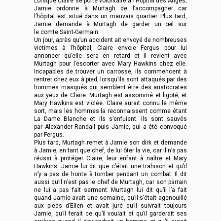
Lorsque Claire se porte volontaire à l’Hôpital des Anges,
Jamie ordonne à Murtagh de l’accompagner car
l’hôpital est situé dans un mauvais quartier. Plus tard,
Jamie demande à Murtagh de garder un œil sur
le comte Saint-Germain.
Un jour, après qu’un accident ait envoyé de nombreuses
victimes à l’hôpital, Claire envoie Fergus pour lui
annoncer qu’elle sera en retard et il revient avec
Murtagh pour l’escorter avec Mary Hawkins chez elle.
Incapables de trouver un carrosse, ils commencent à
rentrer chez eux à pied, lorsqu’ils sont attaqués par des
hommes masqués qui semblent être des aristocrates
aux yeux de Claire. Murtagh est assommé et ligoté, et
Mary Hawkins est violée. Claire aurait connu le même
sort, mais les hommes la reconnaissent comme étant
La Dame Blanche et ils s’enfuient. Ils sont sauvés
par Alexander Randall puis Jamie, qui a été convoqué
par Fergus.
Plus tard, Murtagh remet à Jamie son dirk et demande
à Jamie, en tant que chef, de lui ôter la vie, car il n’a pas
réussi à protéger Claire, leur enfant à naître et Mary
Hawkins. Jamie lui dit que c’était une trahison et qu’il
n’y a pas de honte à tomber pendant un combat. Il dit
aussi qu’il n’est pas le chef de Murtagh, car son parrain
ne lui a pas fait serment. Murtagh lui dit qu’il l’a fait
quand Jamie avait une semaine, qu’il s’était agenouillé
aux pieds d’Ellen et avait juré qu’il suivrait toujours
Jamie, qu’il ferait ce qu’il voulait et qu’il garderait ses