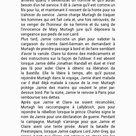
arrières quand il deviendrait un homme et qu’il aurait
besoin d’un tel service. Il dit à Jamie qu’il est comme un
fils pour lui, et maintenant il ressent de la honte pour sa
trahison du service. Jamie charge Murtagh de traquer
les hommes qui ont fait cela et, une fois retrouvés, de
se venger de l’honneur de sa femme et du sang de
l’innocence de Mary. Murtagh jure qu’il déposera la
vengeance aux pieds de son Laird.
Plus tard, Jamie concocte un plan pour saboter la
cargaison du comte Saint-Germain en demandant à
Murtagh de prendre passage à bord et de faire semblant
d’avoir la variole. Claire lui donne des médicaments et
des instructions sur la façon de l’utiliser. Il est absent
lorsque Jamie défie Jonathan Randall en duel et n’est
pas là pour aider Claire à obtenir sa libération de
la Bastille. Elle le libère à temps, afin qu’il puisse
rejoindre Murtagh dans le voyage, Jamie étant malade
car il était déjà malade à cause de la mer. Murtagh
protège Jamie des marins qui veulent le jeter par-
dessus bord. Par la suite, Jamie le renvoie à Paris pour
rembourser ses dettes.
Après que Jamie et Claire se soient réconciliés,
Murtagh les raccompagne à Lallybroch, puis pour
rejoindre la rébellion lorsque le prince Charles signe le
nom de Jamie pour une déclaration de guerre. Pendant
la campagne, Murtagh s’arrange pour que Jamie et
Claire aient une tente privée. Avant la bataille de
Prestonpans, lorsque Jamie capture Lord John Grey, qui