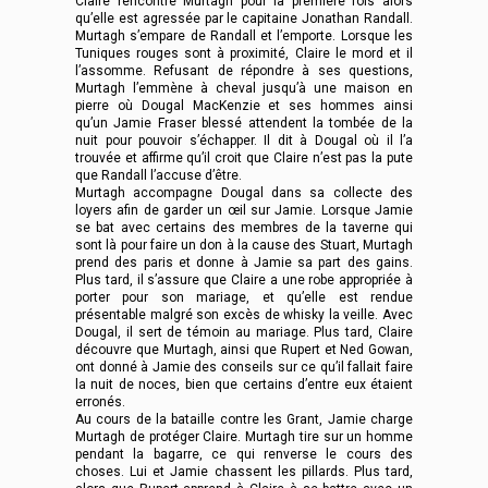
Claire rencontre Murtagh pour la première fois alors
qu’elle est agressée par le capitaine Jonathan Randall.
Murtagh s’empare de Randall et l’emporte. Lorsque les
Tuniques rouges sont à proximité, Claire le mord et il
l’assomme. Refusant de répondre à ses questions,
Murtagh l’emmène à cheval jusqu’à une maison en
pierre où Dougal MacKenzie et ses hommes ainsi
qu’un Jamie Fraser blessé attendent la tombée de la
nuit pour pouvoir s’échapper. Il dit à Dougal où il l’a
trouvée et affirme qu’il croit que Claire n’est pas la pute
que Randall l’accuse d’être.
Murtagh accompagne Dougal dans sa collecte des
loyers afin de garder un œil sur Jamie. Lorsque Jamie
se bat avec certains des membres de la taverne qui
sont là pour faire un don à la cause des Stuart, Murtagh
prend des paris et donne à Jamie sa part des gains.
Plus tard, il s’assure que Claire a une robe appropriée à
porter pour son mariage, et qu’elle est rendue
présentable malgré son excès de whisky la veille. Avec
Dougal, il sert de témoin au mariage. Plus tard, Claire
découvre que Murtagh, ainsi que Rupert et Ned Gowan,
ont donné à Jamie des conseils sur ce qu’il fallait faire
la nuit de noces, bien que certains d’entre eux étaient
erronés.
Au cours de la bataille contre les Grant, Jamie charge
Murtagh de protéger Claire. Murtagh tire sur un homme
pendant la bagarre, ce qui renverse le cours des
choses. Lui et Jamie chassent les pillards. Plus tard,