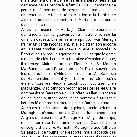
mais donne à Claire Jamie les effets personnels et lui
demande de les rendre à la famille. Elle lui demande de
permettre à son mari de revenir plus tard pour aller
chercher une lettre de réconciliation à la famille de
Jamie. Il accepte, permettant à Murtagh de retourner
dans la prison.
Après l’admission de Murtagh, Claire se présente et
demande à voir le gouverneur afin qu’elle puisse lui
offrir un cadeau. Elle arrive à temps pour voir Murtagh
traîner un garde inconscient, et elle distrait son escorte
en laissant tomber l’eau-de-vie qu’elle a apportée. À
l’intérieur du bureau du gouverneur, il lui dit que le garde
a un jeu de clés. Lorsque la tentative d’évasion échoue,
il retrouve Claire au manoir Eldridge de Sir Marcus
MacRannoch, où il l’a amenée après l’avoir sauvée des
loups dans le bois d’Eldridge. Il reconnaît MacRannoch
du Rassemblement d’il y a trente ans, alors qu’ils
étaient tous les deux à Leoch pour courtiser Ellen
MacKenzie. MacRannoch reconnaît les perles de Claire
comme étant l’ensemble qu’il a offert à Ellen. Il accepte
de les aider. Murtagh conduit les hommes à utiliser le
bétail volé comme distraction pour la fuite de Jamie.
Après avoir libéré Jamie de la prison, Jamie ordonne à
Murtagh de s’assurer de voir Claire et lui cachés si les
Anglais se présentent à Eldridge Hall, s’il y a du temps,
mais sinon, il doit tuer Jamie et faire fuir Claire. Il donne
un poignard à Claire. Au matin, Murtagh refuse l’offre de
Sir Marcus de fournir une escorte, mais accepte des