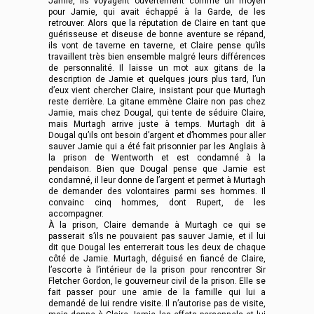
Jamie, ils voyagent ouvertement comme un moyen
pour Jamie, qui avait échappé à la Garde, de les
retrouver. Alors que la réputation de Claire en tant que
guérisseuse et diseuse de bonne aventure se répand,
ils vont de taverne en taverne, et Claire pense qu’ils
travaillent très bien ensemble malgré leurs différences
de personnalité. Il laisse un mot aux gitans de la
description de Jamie et quelques jours plus tard, l’un
d’eux vient chercher Claire, insistant pour que Murtagh
reste derrière. La gitane emmène Claire non pas chez
Jamie, mais chez Dougal, qui tente de séduire Claire,
mais Murtagh arrive juste à temps. Murtagh dit à
Dougal qu’ils ont besoin d’argent et d’hommes pour aller
sauver Jamie qui a été fait prisonnier par les Anglais à
la prison de Wentworth et est condamné à la
pendaison. Bien que Dougal pense que Jamie est
condamné, il leur donne de l’argent et permet à Murtagh
de demander des volontaires parmi ses hommes. Il
convainc cinq hommes, dont Rupert, de les
accompagner.
À la prison, Claire demande à Murtagh ce qui se
passerait s’ils ne pouvaient pas sauver Jamie, et il lui
dit que Dougal les enterrerait tous les deux de chaque
côté de Jamie. Murtagh, déguisé en fiancé de Claire,
l’escorte à l’intérieur de la prison pour rencontrer Sir
Fletcher Gordon, le gouverneur civil de la prison. Elle se
fait passer pour une amie de la famille qui lui a
demandé de lui rendre visite. Il n’autorise pas de visite,