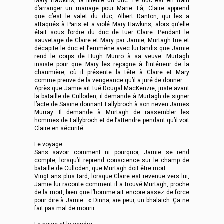
Mary Hawkins, la filleule du duc. Le duc est en train
d’arranger un mariage pour Marie. Là, Claire apprend
que c’est le valet du duc, Albert Danton, qui les a
attaqués à Paris et a violé Mary Hawkins, alors qu’elle
était sous l’ordre du duc de tuer Claire. Pendant le
sauvetage de Claire et Mary par Jamie, Murtagh tue et
décapite le duc et l’emmène avec lui tandis que Jamie
rend le corps de Hugh Munro à sa veuve. Murtagh
insiste pour que Mary les rejoigne à l’intérieur de la
chaumière, où il présente la tête à Claire et Mary
comme preuve de la vengeance qu’il a juré de donner.
Après que Jamie ait tué Dougal MacKenzie, juste avant
la bataille de Culloden, il demande à Murtagh de signer
l’acte de Sasine donnant Lallybroch à son neveu James
Murray. Il demande à Murtagh de rassembler les
hommes de Lallybroch et de l’attendre pendant qu’il voit
Claire en sécurité.
Le voyage
Sans savoir comment ni pourquoi, Jamie se rend
compte, lorsqu’il reprend conscience sur le champ de
bataille de Culloden, que Murtagh doit être mort.
Vingt ans plus tard, lorsque Claire est revenue vers lui,
Jamie lui raconte comment il a trouvé Murtagh, proche
de la mort, bien que l’homme ait encore assez de force
pour dire à Jamie : « Dinna, aie peur, un bhalaich. Ça ne
fait pas mal de mourir.