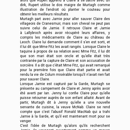
alors que Rupert apprend à Claire à se battre avec un
dirk, Rupert utilise le dos maigre de Murtagh comme
illustration de l’endroit où planter le couteau pour
obtenir les meilleurs résultats.
Murtagh part avec Jamie pour aller sauver Claire des
villageois de Cranesmuir, mais son cheval ne peut pas
suivre celui de Jamie. Il retrouve Claire et Jamie
à Lallybroch après avoir récupéré leurs affaires, y
compris les médicaments de Claire au château de
Leoch. Claire lui demande comment il s’en est sorti, et
il lui dit que Mme Fitz les avait rangés. Lorsque Claire le
taquine à propos de sa relation avec Mme Fitz, il lui dit
que son mari était son oncle et qu’elle était très
contrariée par la capture de Claire et son accusation de
sorcière. Il a dit que c’était Mme Fitz, qui avait remarqué
pour la première fois que Claire était partie et avait
rendu la vie de Colum misérable lorsqu’il n’avait rien fait
pour sauver Claire.
Lorsque Jamie est capturé par la Garde, Murtagh se
présente au campement de Claire et Jenny après avoir
été averti par Ian. Jenny lui confie Claire pour qu’elle
puisse retourner auprès de son enfant allaité. Avant de
partir, Murtagh dit à Jenny qu’elle a une nouvelle
servante de cuisine, la veuve McNab. Claire se rend
compte que c’est l’abusif Ronald MacNab qui a trahi
Jamie à la Garde, et qu’il est maintenant mort pour se
venger.
C’est l’idée de Murtagh qu’alors qu’ils recherchent