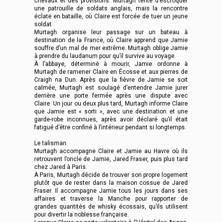
chevaux et des provisions. Murtagh tente d’escroquer
une patrouille de soldats anglais, mais la rencontre
éclate en bataille, où Claire est forcée de tuer un jeune
soldat.
Murtagh organise leur passage sur un bateau à
destination de la France, où Claire apprend que Jamie
souffre d’un mal de mer extrême. Murtagh oblige Jamie
à prendre du laudanum pour qu’il survive au voyage.
À l’abbaye, déterminé à mourir, Jamie ordonne à
Murtagh de ramener Claire en Écosse et aux pierres de
Craigh na Dun. Après que la fièvre de Jamie se soit
calmée, Murtagh est soulagé d’entendre Jamie jurer
derrière une porte fermée après une dispute avec
Claire. Un jour ou deux plus tard, Murtagh informe Claire
que Jamie est « sorti », avec une destination et une
garde-robe inconnues, après avoir déclaré qu’il était
fatigué d’être confiné à l’intérieur pendant si longtemps.
Le talisman
Murtagh accompagne Claire et Jamie au Havre où ils
retrouvent l’oncle de Jamie, Jared Fraser, puis plus tard
chez Jared à Paris.
À Paris, Murtagh décide de trouver son propre logement
plutôt que de rester dans la maison cossue de Jared
Fraser. Il accompagne Jamie tous les jours dans ses
affaires et traverse la Manche pour rapporter de
grandes quantités de whisky écossais, qu’ils utilisent
pour divertir la noblesse française.