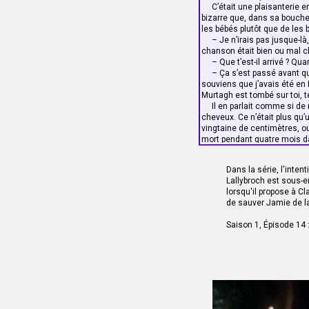
vraiment très vicieux.
C’était une plaisanterie ent
Il secoua la tête et fronç
bizarre que, dans sa bouche
– Le visage de Randall ét
les bébés plutôt que de les b
jolie fille, si vous voyez ce
– Je n’irais pas jusque-là, 
pire encore que de l'écorch
chanson était bien ou mal c
larmes sur son visage se m
– Que t’est-il arrivé ? Qua
Je devais être livide, car 
– Ça s’est passé avant que 
– Enfin, tout ce que je peux 
souviens que j’avais été e
Quand le caporal lui a déta
Murtagh est tombé sur toi,
chacun d'un côté jusqu'à ce
Il en parlait comme si de ri
gardait la tête haute. J'éta
cheveux. Ce n’était plus qu’u
Randall fixement pendant q
vingtaine de centimètres, ouv
si le fait de défier du rega
mort pendant quatre mois da
était presque aussi blême 
terribles migraines.
regard était devenu leur se
– C’est à cause de ça ? Tu
Dougal lui-même avait les 
Dans la série, l'inte
Il haussa brièvement les 
Lallybroch est sous-e
– J’entends seulement la m
lorsqu'il propose à Cla
Je m’interrompis, mes mains
de sauver Jamie de l
– Ne t’en fais donc pas, Sa
même quand j’entendais les n
Saison 1, Épisode 14 
– Dougal ? Tu crois vraimen
La certitude de sa voix me 
l’auteur de l’attaque meurtr
le travail, il aurait préten
preuves confirmant ses sou
– Oh oui !
Il avait l’air surpris lui-mê
– Te souviens-tu des paroles