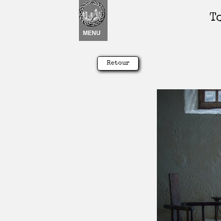
T
Nouvel élément
 ▾
MENU
Retour