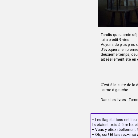
Tandis que Jamie séj
lui a prédit 9 vies.
Voyons de plus près ce 
J’évoquerai en premie
deuxième temps, ceux 
ait réellement été en
C’est à la suite de la
l’arme à gauche.
Dans les livres : Tom
– Les flagellations ont lie
Ils étaient trois à être fou
– Vous y étiez réellement 
– Oh, oui ! Et laissez–moi v