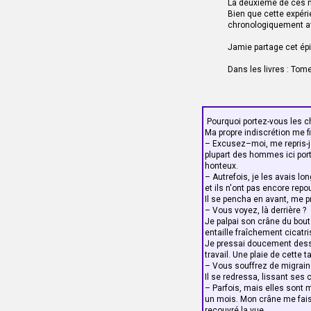
La deuxième de ces ne
– Quelle générosité de sa p
Bien que cette expéri
?
chronologiquement a
– Au début, il a fait la grima
Après quoi le sergent-majo
Jamie partage cet épi
Des gens dans l'assistance l
non plus quand le sergent-
Dans les livres : Tome
applaudissements de la fou
Dougal tourna la lame entre
genoux et me regarda droit
– Vous savez, c'est facile
déjà moins quand on se ret
Pourquoi portez-vous les c
au-dessus de votre tête et 
Ma propre indiscrétion me fit
trouver nez à nez avec son
– Excusez–moi, me repris-j
– Je m'en doute.
plupart des hommes ici porte
Je plongeai les deux mains
honteux.
– Plus tard dans la semaine
– Autrefois, je les avais lo
devait justifier son geste.
et ils n'ont pas encore repo
– Oh, je suis très impressi
Il se pencha en avant, me p
Je regrettai aussitôt mon s
– Vous voyez, là derrière ?
– Non, sincèrement. C'était
Je palpai son crâne du bout
– Oui. Mais j'ignore encore
entaille fraîchement cicatr
laisser corrompre. La solde
Je pressai doucement dessus.
luxe.
travail. Une plaie de cette 
– Il a peut-être d'autres s
– Vous souffrez de migraine
– En effet, confirma-t-il en
Il se redressa, lissant ses 
J'y suis encore retourné le 
– Parfois, mais elles sont m
pouvais pas grand-chose po
un mois. Mon crâne me fais
La seconde fois, Jamie avai
recouvré la vue.