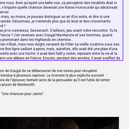
re nous. Bien qu’ayant une belle voix, sa perception des tonalités était si
a les sourcils, choisissant soigneusement ses mots :
, n’importe quelle chanson devenait une litanie monocorde qui abrutissait
ait... concentré et... comme illuminé, comme un homme bavant devant une
ercer.
 que je veux dire. On aurait dit qu'il s'apprêtait à faire subir à Jamie un supplice
mais, au moins, je pouvais distinguer un air d’un autre, et dire si une
er vivant. Vers le quinzième coup, le dos du gamin était en sang et les
hantée. Désormais, je n’entends plus que du bruit et des crissements.
êlaient à la sueur.
nd ?
il s'arrêta un moment avant de reprendre :
je te connaisse, Sassenach. D’ailleurs, peu avant notre rencontre. Tu te
dire, c'est qu'il a survécu.
n France ? J’en revenais avec Dougal MacKenzie et ses hommes, quand
ché les mains, il s'est écroulé. Le caporal et le sergent-major l'ont soutenu
 te promenant dans les Highlands en chemise…
 qu'il retrouve l'usage de ses jambes. Il tremblait des pieds à la tête, mais
en n’était, mais mes doigts venaient de frôler sa vieille cicatrice sous ses
is à une trentaine de mètres, mais je pouvais voir ses yeux briller. Il a regardé
ne fine ligne saillant à peine, mais, autrefois, elle avait été une plaie d’une
u'on l'aidait à descendre du pilori, laissant des empreintes de sang, comme
erte avec une hache. Il avait bien failli y rester, reposant entre la vie et la
rd son ennemi était la seule chose qui le faisait encore tenir debout. Randall
ns une abbaye en France. Ensuite, pendant des années, il avait souffert de
que Jamie, et ses yeux étaient rivés sur ceux du garçon. On aurait dit que ce
ule raison de vivre.
 veux dire que tu… as cessé d’entendre la musique ?
yeux plongés dans le vide, entièrement absorbé par le souvenir de la scène.
ntion de Dougal de se débarrasser de son neveu pour récupérer
épaules.
ntendue à plusieurs reprises. Le moment le plus explicite survient
usique des tambours. Je perçois encore le rythme, mais plus la mélodie.
ire de l'épouser, tentant ainsi de la persuader qu'il est futile de tenter
 sur ses épaules. Il se retourna vers moi avec un petit sourire.
a prison de Wentworth.
ssenach. Ce n’est pas bien grave. Je n’étais pas un très bon chanteur,
otes. Et puis, le principal est que Dougal ne m’ait pas tué.
: "Une chanson pour Jamie".
t que c’est lui qui t’a donné ce coup de hache ?
surprenait. À l’époque, il avait effectivement soupçonné son oncle d’être
ière dont il avait été victime. Surpris par ses propres hommes avant d’achever
du avoir volé au secours de son neveu blessé. Mais Jamie n’avait jamais eu de
pçons.
me. Puis son expression changea et il reprit, parlant lentement :
 qu’il m’a dites en mourant ? Ah ! non, c’est vrai, tu ne pouvais pas