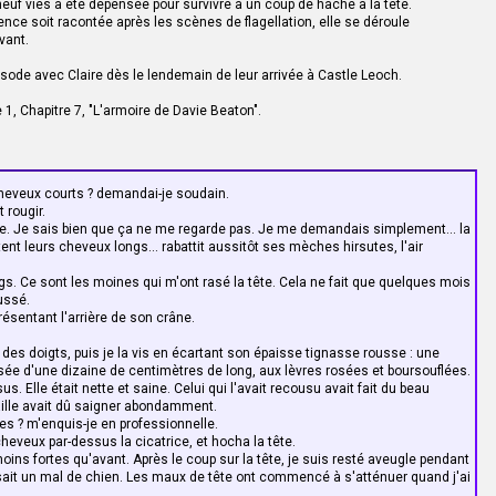
uf vies a été dépensée pour survivre à un coup de hache à la tête.
art ! Belle conscience professionnelle ! Et qu'en a pensé le capitaine Randall
ence soit racontée après les scènes de flagellation, elle se déroule
vant.
ce, puis il s'est fait une raison.
r a détaché Jamie. Le gamin titubait un peu mais tenait quand même debout.
sode avec Claire dès le lendemain de leur arrivée à Castle Leoch.
'ont applaudi, ce qui n'était pas pour plaire au capitaine. Il n'a pas été ravi
major a ramassé la chemise de Jamie et la lui a rendue, sous les
 1, Chapitre 7, "L'armoire de Davie Beaton".
le.
 ses doigts, l'inspectant d'un œil critique. Puis il posa la dague sur ses
 dans les yeux.
 d'être courageux assis dans une taverne devant une chope de bière. Ça l'est
rouve en plein hiver dans un champ avec des balles de mousquet qui sifflent
heveux courts ? demandai-je soudain.
des ronces qui vous piquent le cul. Mais tout ça n'est rien à côté du fait de se
 rougir.
 ennemi quand votre propre sang vous dégouline sur le kilt.
e. Je sais bien que ça ne me regarde pas. Je me demandais simplement... la
nt leurs cheveux longs... rabattit aussitôt ses mèches hirsutes, l'air
 dans le liquide jaunâtre, laissant l'eau glacée mordre mes poignets.
, je suis retourné voir Randall, reprit Dougal sur la défensive, comme s'il
ngs. Ce sont les moines qui m'ont rasé la tête. Cela ne fait que quelques mois
 Nous avons parlé longuement et je lui ai même offert une compensation...
ussé.
onnée ! murmurai-je.
résentant l'arrière de son crâne.
arcasme et tentai de me rattraper :
 généreux de votre part. Je suppose que Randall a décliné votre offre.
 des doigts, puis je la vis en écartant son épaisse tignasse rousse : une
 pourquoi. Généralement, les officiers anglais n'ont pas tant de scrupules à se
isée d'une dizaine de centimètres de long, aux lèvres rosées et boursouflées.
 que leur verse la Couronne n'est pas brillante et le capitaine a des goûts de
 Elle était nette et saine. Celui qui l'avait recousu avait fait du beau
taille avait dû saigner abondamment.
ources de revenu ? suggérai-je.
s ? m'enquis-je en professionnelle.
 me lançant un regard surpris.
cheveux par-dessus la cicatrice, et hocha la tête.
jour où Jamie a subi la seconde flagellation. Histoire d'être là, car je ne
oins fortes qu'avant. Après le coup sur la tête, je suis resté aveugle pendant
ur lui, pauvre gamin !
ait un mal de chien. Les maux de tête ont commencé à s'atténuer quand j'ai
t été le seul prisonnier à être flagellé. Les gardes lui avaient enlevé sa