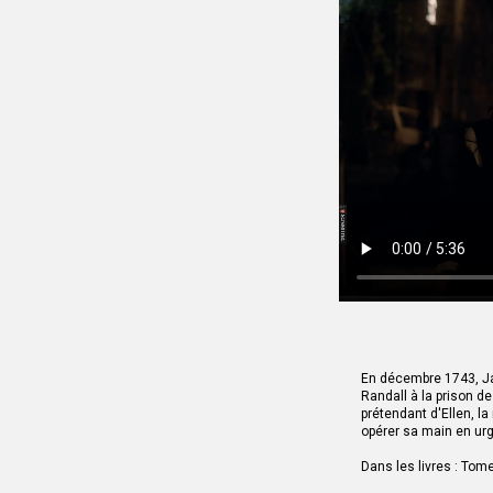
comprendre.
Un frisson parcourut tout m
la ferme Old Leanach à Cull
renversés, les objets éparpil
soubresauts de Dougal, le sa
Jamie. Le visage blême de Do
neveu, articulant avec pein
son oncle tentant de décryp
– Qu’est-ce qu’il t’a dit ?
– « Fils de ma sœur ou pas, j
le début que ce serait toi ou
Il avait répété cette phras
nouveau.
Aucun bruit ne parvenait du
murmure, comme si les fantô
souvenirs, riant doucement 
– C’est donc ça que tu voul
– Oui.
Il se cala dans son fauteui
poignets.
– Il avait raison, tu sais, Sa
En décembre 1743, Jam
Randall à la prison 
prétendant d'Ellen, l
opérer sa main en ur
Dans les livres : Tom