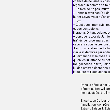
chance de ne jamais y passe
regarder un homme se faire
– Je n'en doute pas, murmu
– Jamie n'avait pas l'air d
hurler. Savez-vous qu'on e
– Brrr... !
– C'est aussi mon avis, re
et des contusions.
Il cracha, évitant soigneus
– Lorsque le tour de Jamie 
traînés de force, mais pas l
caporal va pour le prendre 
J'ai cru un instant qu'il al
vieille et déchirée par end
du dimanche et la pose sur 
qu'on les lui attache au po
Dougal hocha la tête, l'air 
lui des ombres dentelées. O
fit sourire et il acquiesça,
– Ah, pour ça, oui, on voit 
vu deux hommes se faire foue
cette épreuve. Les Écossai
Dans la série, c'est B
de manches. Il n'avait que
détient au fort Willi
– Ce devait être horrible à 
l'extrait vidéo, à la l
Il encaissa mon sarcasme
– J'ai bien failli. Le sang 
Ensuite, après leur r
d'une minute. Il n'a pas c
flagellation, son père
côté ou de l'autre. Il a si
Extrait : Saison 1, Épi