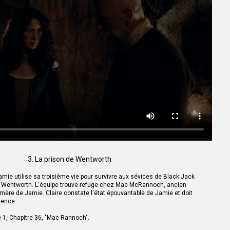
on corps et les poils de ma nuque se hérissèrent. Je revoyais le grenier de
oden aussi clairement que le bureau autour de moi. Les vieux meubles
lés par la lutte, Jamie agenouillé à mes pieds, tenant le corps agité de
ng et l’air se déversant de la plaie ouverte dans sa gorge par le coutelas de
ugal, alors que la vie le quittait, ses yeux noirs et féroces fixés sur son
e quelques mots en gaélique. Le visage de Jamie, aussi livide que celui de
ter sur les lèvres de Dougal ce dernier message.
’aurais mieux fait de te tuer ce jour-là sur la colline. Car je savais depuis
 moi. »
e d’une voix calme et basse. Son absence d’émotions me fit frissonner de
 bureau. Les conversations dans la cuisine n’étaient plus qu’un vague
mes du passé s’y étaient réunis pour boire un verre et évoquer leurs
entre eux.
ais dire quand tu m’as déclaré avoir fait la paix avec Dougal ?
l et leva les bras en arrière, ses mains chaudes s’enroulant autour de mes
3. La prison de Wentworth
ssenach. C’était lui ou moi. Tôt ou tard, cela devait finir ainsi.
ie utilise sa troisième vie pour survivre aux sévices de Black Jack
de Wentworth. L'équipe trouve refuge chez Mac McRannoch, ancien
a mère de Jamie. Claire constate l'état épouvantable de Jamie et doit
gence.
e 1, Chapitre 36, "Mac Rannoch".