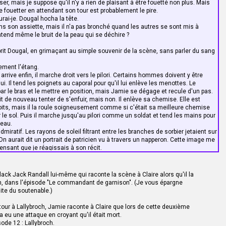
r, mais je suppose qu'il n'y a rien de plaisant à être fouetté non plus. Mais
 fouetter en attendant son tour est probablement le pire.
rai-je. Dougal hocha la tête.
ans son assiette, mais il n'a pas bronché quand les autres se sont mis à
ntend même le bruit de la peau qui se déchire ?
prit Dougal, en grimaçant au simple souvenir de la scène, sans parler du sang
ement l'étang.
arrive enfin, il marche droit vers le pilori. Certains hommes doivent y être
ui. Il tend les poignets au caporal pour qu'il lui enlève les menottes. Le
par le bras et le mettre en position, mais Jamie se dégage et recule d'un pas.
lait de nouveau tenter de s'enfuir, mais non. Il enlève sa chemise. Elle est
roits, mais il la roule soigneusement comme si c'était sa meilleure chemise
le sol. Puis il marche jusqu'au pilori comme un soldat et tend les mains pour
teau.
admiratif. Les rayons de soleil filtrant entre les branches de sorbier jetaient sur
n aurait dit un portrait de patricien vu à travers un napperon. Cette image me
 pensant que je réagissais à son récit.
rarement un tel courage. Ce n'était pas de l'ignorance de sa part puisqu'il avait
tter avant lui. Il savait ce qui l'attendait. Il s'était simplement résolu à subir
s sont braves au combat, mais regarder sa peur en face est une autre paire
lack Jack Randall lui-même qui raconte la scène à Claire alors qu'il la
 dix–neuf ans.
am, dans l'épisode "Le commandant de garnison". (Je vous épargne
voir, dis-je avec ironie. Je m'étonne que vous n'ayez pas tourné de l'œil.
imite du soutenable.)
 avec bonne humeur.
a coulé dès le premier coup et le dos du pauvre garçon était violet en moins
etour à Lallybroch, Jamie raconte à Claire que lors de cette deuxième
rié, ni demandé grâce, ni même tenté d'esquiver les coups en se tordant d'un
 a eu une attaque en croyant qu'il était mort.
mplement appuyé son front contre le poteau. Naturellement, il grimaçait à
sode 12 : Lallybroch.