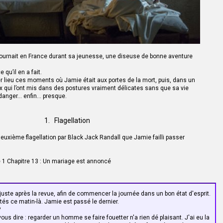
ournait en France durant sa jeunesse, une diseuse de bonne aventure
qu’il en a fait.
r lieu ces moments où Jamie était aux portes de la mort, puis, dans un
qui l’ont mis dans des postures vraiment délicates sans que sa vie
 danger… enfin… presque.
1. Flagellation
 deuxième flagellation par Black Jack Randall que Jamie failli passer
e 1 Chapitre 13 : Un mariage est annoncé
u juste après la revue, afin de commencer la journée dans un bon état d'esprit.
ettés ce matin-là. Jamie est passé le dernier.
?
ous dire : regarder un homme se faire fouetter n'a rien dé plaisant. J'ai eu la