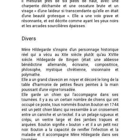
Il mesurait près de six pieds de haut, avec une
charpente décharnée et une ossature brute et un
visage « d’une laideur si transcendante qu’elle en était
d’une beauté grotesque ». Elle a une voix grave et
résonnante, et est décrite comme ayant les yeux noirs
et les arcades sourcilières épaisses.
Divers
Mère Hildegarde s’inspire d’un personnage historique
réel qui a vécu au XIIe siècle plutôt qu’au XVIIIe
siècle. Hildegarde de Bingen (était une abbesse
bénédictine allemande, écrivaine, compositrice,
philosophe, mystique chrétienne, visionnaire et
polymathe.
Elle a un grand clavecin en noyer et décoré le long de la
table d’harmonie de petites fleurs peintes à la main
poussant d’une vigne torsadée.
Elle garde un chien qui l’accompagne dans ses
tournées. Il y a eu un certain nombre de chiens qui ont
occupé ce poste, tous nommés Bouton.Bouton en 1744
est un petit chien blanc qui ressemble à un croisement
entre un caniche et un teckel. Il a un pelage rugueux et
crépu, un ventre large et des jambes trapues et
arquées. Bouton signifie « bouton » et il a un petit nez
noir. Bouton a la capacité de renifler l’infection et la
maladie et il accompagne Mère Hildegarde dans ses
tournées.