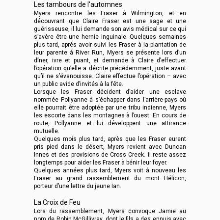
Les tambours de l'automnes
Myers rencontre les Fraser à Wilmington, et en
découvrant que Claire Fraser est une sage et une
guérisseuse, il lui demande son avis médical sur ce qui
s’avère être une hernie inguinale. Quelques semaines
plus tard, après avoir suivi les Fraser à la plantation de
leur parente à River Run, Myers se présente lors d’un
dîner, ivre et puant, et demande à Claire d’effectuer
l’opération qu’elle a décrite précédemment, juste avant
qu’il ne s’évanouisse. Claire effectue l’opération – avec
un public avide d’invités à la fête.
Lorsque les Fraser décident d’aider une esclave
nommée Pollyanne à s’échapper dans l’arrière-pays où
elle pourrait être adoptée par une tribu indienne, Myers
les escorte dans les montagnes à l’ouest. En cours de
route, Pollyanne et lui développent une attirance
mutuelle.
Quelques mois plus tard, après que les Fraser eurent
pris pied dans le désert, Myers revient avec Duncan
Innes et des provisions de Cross Creek. Il reste assez
longtemps pour aider les Fraser à bénir leur foyer.
Quelques années plus tard, Myers voit à nouveau les
Fraser au grand rassemblement du mont Hélicon,
porteur d’une lettre du jeune Ian.
La Croix de Feu
Lors du rassemblement, Myers convoque Jamie au
nom de Robin McGillivray, dont le fils a des ennuis avec