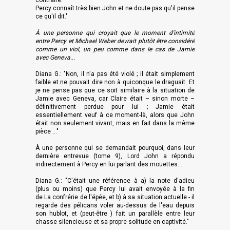
contraire.
Percy connaît très bien John et ne doute pas qu'il pense
ce qu'il dit."
À une personne qui croyait que le moment d'intimité
entre Percy et Michael Weber devrait plutôt être considéré
comme un viol, un peu comme dans le cas de Jamie
avec Geneva.
..
Diana G.
: "Non, il n'a pas été violé ; il était simplement
faible et ne pouvait dire non à quiconque le draguait. Et
je ne pense pas que ce soit similaire à la situation de
Jamie avec Geneva, car Claire était – sinon morte –
définitivement perdue pour lui ; Jamie était
essentiellement veuf à ce moment-là, alors que John
était non seulement vivant, mais en fait dans la même
pièce
..."
À une personne qui se demandait pourquoi, dans leur
dernière entrevue (tome 9), Lord John a répondu
indirectement à Percy en lui parlant des mouettes...
Diana G.: "C'était une référence à a) la note d'adieu
(plus ou moins) que Percy lui avait envoyée à la fin
de La confrérie de l'épée, et b) à sa situation actuelle - il
regarde des pélicans voler au-dessus de l'eau depuis
son hublot, et (peut-être
) fait un parallèle entre leur
chasse silencieuse et sa propre solitude en captivité."