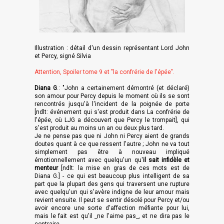
Illustration : détail d'un dessin représentant Lord John
et Percy, signé Silvia
Attention, Spoiler tome 9 et "la confrérie de l'épée".
Diana G
.
: "John a certainement démontré (et déclaré)
son amour pour Percy depuis le moment où ils se sont
rencontrés jusqu'à l'incident de la poignée de porte
[ndlt: événement qui s'est produit dans La confrérie de
l'épée, où LJG a découvert que Percy le trompait], qui
s'est produit au moins un an ou deux plus tard.
Je ne pense pas que ni John ni Percy aient de grands
doutes quant à ce que ressent l'autre ; John ne va tout
simplement pas être à nouveau impliqué
émotionnellement avec quelqu'un qu'
il sait infidèle et
menteur
[ndlt: la mise en gras de ces mots est de
Diana G.] - ce qui est beaucoup plus intelligent de sa
part que la plupart des gens qui traversent une rupture
avec quelqu'un qui s'avère indigne de leur amour mais
revient ensuite. Il peut se sentir désolé pour Percy et/ou
avoir encore une sorte d'affection méfiante pour lui,
mais le fait est qu'il _ne l'aime pas_, et ne dira pas le