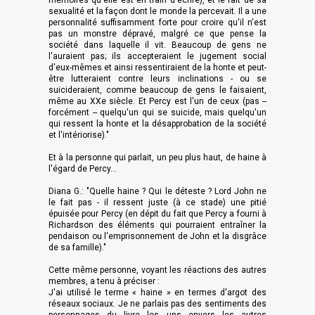
mémoires qu'elle est en train d'écrire), et le fait de sa
sexualité et la façon dont le monde la percevait. Il a une
personnalité suffisamment forte pour croire qu'il n'est
pas un monstre dépravé, malgré ce que pense la
société dans laquelle il vit. Beaucoup de gens ne
l'auraient pas; ils accepteraient le jugement social
d'eux-mêmes et ainsi ressentiraient de la honte et peut-
être lutteraient contre leurs inclinations - ou se
suicideraient, comme beaucoup de gens le faisaient,
même au XXe siècle. Et Percy est l'un de ceux (pas --
forcément
-- quelqu'un qui se suicide, mais quelqu'un
qui ressent la honte et la désapprobation de la société
et l'intériorise)."
Et à la personne qui parlait, un peu plus haut, de haine à
l'égard de Percy...
Diana G.: "Quelle haine ? Qui le déteste ? Lord John ne
le fait pas - il ressent juste (à ce stade) une pitié
épuisée pour Percy (en dépit du fait que Percy a fourni à
Richardson des éléments qui pourraient entraîner la
pendaison ou l'emprisonnement de John et la disgrâce
de sa famille)."
Cette même personne, voyant les réactions des autres
membres, a tenu à préciser :
J'ai utilisé le terme « haine » en termes d'argot des
réseaux sociaux. Je ne parlais pas des sentiments des