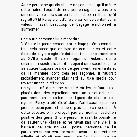
À une personne qui disait : Je ne pense pas qu'il mérite
cette haine. Lequel de nos personnages n’a pas pris
une mauvaise décision ou fait un choix irréfléchi qu’il
regrette ? Et Percy vient d’une vie où l’on se sentait sans
valeur. Il avait beaucoup de bagage émotionnel à
surmonter.
Une autre personne lui a répondu :
"J’écarte la partie concernant le bagage émotionnel et
tout cela parce que ce type de compassion et cette
école de psychologie n’existaient tout simplement pas
au XVIIIe siècle. Si vous regardez Dickens écrire
environ un siècle plus tard, il dépeint une société qui ne
se soucie toujours pas de ce que vivent les enfants et
de la manière dont cela les façonne. Il faudrait
probablement avancer plus tard au XXe siècle pour
trouver une telle réflexion.
Percy est né dans une société où les enfants sont
placés dans des orphelinats sans amour et cela n’est
pas remis en question. Les lignes de classe sont
rigides. Percy a été élevé dans l'aristocratie par son
premier beau-père, et encore plus par son second. À
cette époque, on ne croyait pas vraiment à l’évolution
positive des gens. Si une personne avait la possibilité
de sauter une classe et ne vivait pas une vie à la
hauteur de son nouveau poste, personne ne lui
pardonnerait, car cette personne avait eu une enfance