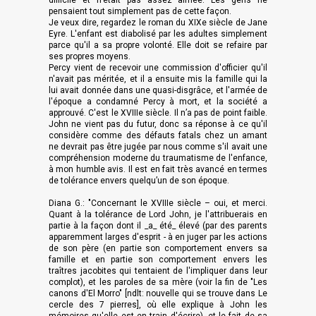
difficile et n’était pas assez aimée. Les gens ne
pensaient tout simplement pas de cette façon.
Je veux dire, regardez le roman du XIXe siècle de Jane
Eyre. L'enfant est diabolisé par les adultes simplement
parce qu'il a sa propre volonté. Elle doit se refaire par
ses propres moyens.
Percy vient de recevoir une commission d'officier qu'il
n'avait pas méritée, et il a ensuite mis la famille qui la
lui avait donnée dans une quasi-disgrâce, et l'armée de
l'époque a condamné Percy à mort, et la société a
approuvé. C'est le XVIIIe siècle. Il n’a pas de point faible.
John ne vient pas du futur, donc sa réponse à ce qu'il
considère comme des défauts fatals chez un amant
ne devrait pas être jugée par nous comme s'il avait une
compréhension moderne du traumatisme de l'enfance,
à mon humble avis. Il est en fait très avancé en termes
de tolérance envers quelqu’un de son époque.
Diana G.: "Concernant le XVIIIe siècle – oui, et merci.
Quant à la tolérance de Lord John, je l'attribuerais en
partie à la façon dont il _a_ été_ élevé (par des parents
apparemment larges d'esprit - à en juger par les actions
de son père (en partie son comportement envers sa
famille et en partie son comportement envers les
traîtres jacobites qui tentaient de l'impliquer dans leur
complot), et les paroles de sa mère (voir la fin de "Les
canons d'El Morro" [ndlt: nouvelle qui se trouve dans Le
cercle des 7 pierres], où elle explique à John les