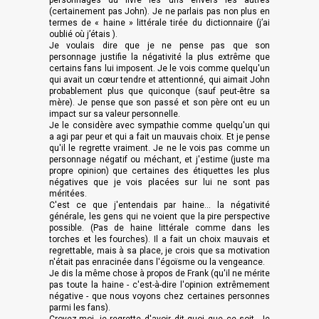
personnages du livre les uns envers les autres
(certainement pas John). Je ne parlais pas non plus en
termes de « haine » littérale tirée du dictionnaire (j’ai
oublié où j’étais
).
Je voulais dire que je ne pense pas que son
personnage justifie la négativité la plus extrême que
certains fans lui imposent. Je le vois comme quelqu'un
qui avait un cœur tendre et attentionné, qui aimait John
probablement plus que quiconque (sauf peut-être sa
mère). Je pense que son passé et son père ont eu un
impact sur sa valeur personnelle.
Je le considère avec sympathie comme quelqu'un qui
a agi par peur et qui a fait un mauvais choix. Et je pense
qu'il le regrette vraiment. Je ne le vois pas comme un
personnage négatif ou méchant, et j'estime (juste ma
propre opinion) que certaines des étiquettes les plus
négatives que je vois placées sur lui ne sont pas
méritées.
C'est ce que j'entendais par haine... la négativité
générale, les gens qui ne voient que la pire perspective
possible. (Pas de haine littérale comme dans les
torches et les fourches). Il a fait un choix mauvais et
regrettable, mais à sa place, je crois que sa motivation
n'était pas enracinée dans l'égoïsme ou la vengeance.
Je dis la même chose à propos de Frank (qu'il ne mérite
pas toute la haine - c'est-à-dire l'opinion extrêmement
négative - que nous voyons chez certaines personnes
parmi les fans).