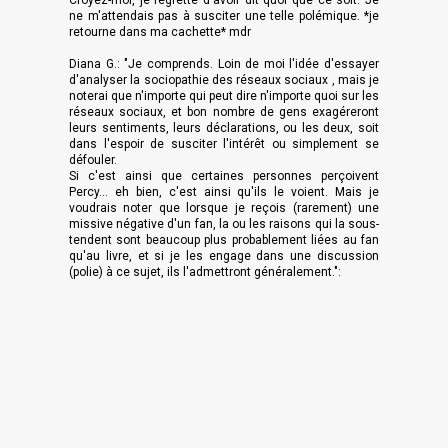
Croyez-moi, je regrette d'avoir dit quoi que ce soit. Je
ne m'attendais pas à susciter une telle polémique. *je
retourne dans ma cachette* mdr
Diana G.: "Je comprends. Loin de moi l'idée d'essayer
d'analyser la sociopathie des réseaux sociaux
, mais je
noterai que n'importe qui peut dire n'importe quoi sur les
réseaux sociaux, et bon nombre de gens exagéreront
leurs sentiments, leurs déclarations, ou les deux, soit
dans l'espoir de susciter l'intérêt ou simplement se
défouler.
Si c'est ainsi que certaines personnes perçoivent
Percy... eh bien, c'est ainsi qu'ils le voient. Mais je
voudrais noter que lorsque je reçois (rarement) une
missive négative d'un fan, la ou les raisons qui la sous-
tendent sont beaucoup plus probablement liées au fan
qu'au livre, et si je les engage dans une discussion
(polie) à ce sujet, ils l'admettront généralement.":