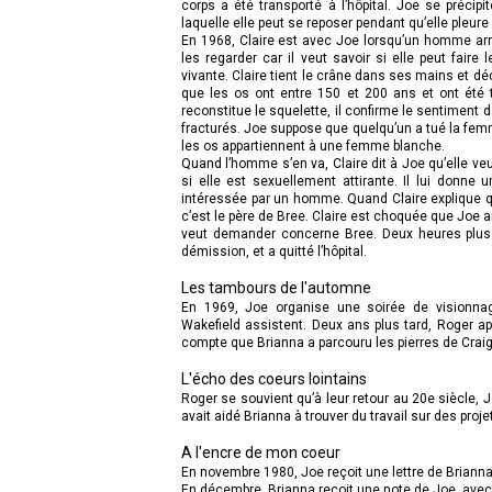
corps a été transporté à l’hôpital. Joe se précip
laquelle elle peut se reposer pendant qu’elle pleure
En 1968, Claire est avec Joe lorsqu’un homme arri
les regarder car il veut savoir si elle peut fa
vivante. Claire tient le crâne dans ses mains et dé
que les os ont entre 150 et 200 ans et ont été 
reconstitue le squelette, il confirme le sentiment
fracturés. Joe suppose que quelqu’un a tué la fe
les os appartiennent à une femme blanche.
Quand l’homme s’en va, Claire dit à Joe qu’elle ve
si elle est sexuellement attirante. Il lui donne 
intéressée par un homme. Quand Claire explique q
c’est le père de Bree. Claire est choquée que Joe ai
veut demander concerne Bree. Deux heures plus t
démission, et a quitté l’hôpital.
Les tambours de l'automne
En 1969, Joe organise une soirée de visionnag
Wakefield assistent. Deux ans plus tard, Roger ap
compte que Brianna a parcouru les pierres de Craig
L'écho des coeurs lointains
Roger se souvient qu’à leur retour au 20e siècle, J
avait aidé Brianna à trouver du travail sur des proje
A l'encre de mon coeur
En novembre 1980, Joe reçoit une lettre de Brianna
En décembre, Brianna reçoit une note de Joe, avec u