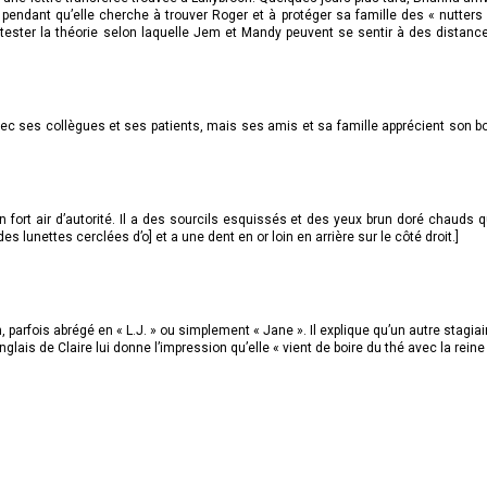
pendant qu’elle cherche à trouver Roger et à protéger sa famille des « nutters 
tester la théorie selon laquelle Jem et Mandy peuvent se sentir à des distanc
 avec ses collègues et ses patients, mais ses amis et sa famille apprécient son b
fort air d’autorité. Il a des sourcils esquissés et des yeux brun doré chauds q
es lunettes cerclées d’o] et a une dent en or loin en arrière sur le côté droit.]
arfois abrégé en « L.J. » ou simplement « Jane ». Il explique qu’un autre stagiai
lais de Claire lui donne l’impression qu’elle « vient de boire du thé avec la reine