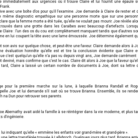
ite immédiatement aux urgences où il trouve Claire et lui fournit une épaule s
 Frank.
ve avec une boîte d’os pour qu’il l’examine. Joe demande à Claire de rester et 
ire le même diagnostic empathique sur une personne morte que sur une person
clare que la femme morte a été tuée, qu’elle ne voulait pas mourir. Joe révèle alo
trouvés dans une grotte dans les Caraïbes avec beaucoup d’artefacts. Lorsqu’
 de Claire : l’un des os du cou est complètement manquant tandis que d’autres so
mme en lui coupant la tête avec une lame émoussée. Joe détermine également q
ut son avis sur quelque chose, et peut-être une faveur. Claire demande alors à J
une évaluation honnête qu’elle est et tire la conclusion évidente que Claire e
ue c’est quelqu’un qu’elle n’a pas vu depuis vingt ans, Joe demande carrément 
t deviné, mais confirme que c’est le cas. Claire dit alors à Joe que la faveur qu’el
ard, Claire a laissé un certain nombre de documents à Joe, dont sa lettre 
e pour la première marche sur la lune, à laquelle Brianna Randall et Rog
pelle Joe et lui demande s’il sait où se trouve Brianna. Ensemble, ils se rende
h na Dun pour retrouver ses parents.
oe Abernathy avait aidé la famille à se réintégrer dans la vie moderne, et plus ta
ts d’ingénierie.
 lui indiquant qu’elle « emmène les enfants voir grand-mère et grand-père ».
ne lettre transférée trouvée à Lallybroch. Quelques jours plus tard, Brianna arri