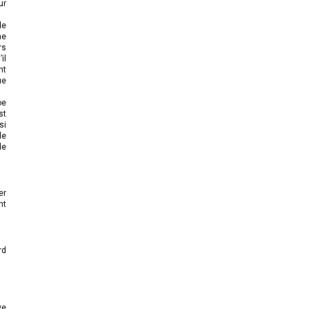
ur
de
ne
rs
il
nt
ue
oe
st
si
le
de
er
nt
rd
ve