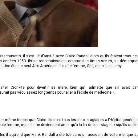
husetts. Il s’est lié d’amitié avec Claire Randall alors qu’ils étaient tous de
les années 1950. Ils se reconnaissaient comme des âmes sœurs, se démarqua
t Joe était le seul Afro-Américain. Il a une femme, Gail, et un fils, Lenny.
alter Cronkite pour divertir sa mère, bien qu’il admette que s’il avait par
n’aurait pas vécu assez longtemps pour aller à l’école de médecine ».
même temps que Claire. Ils sont tous les deux stagiaires à l’Hôpital général 
seule femme, mais ils ne deviennent amis qu’à la fin de leur stage lorsqu’ils se lie
 fin, il apprend que Frank Randall a été tué dans un accident de voiture et que s