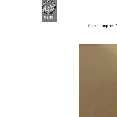
Nouvel élément
 ▾
MENU
Fiche incomplète, n'