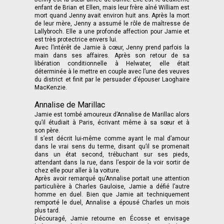
enfant de Brian et Ellen, mais leur frère aîné William est
mort quand Jenny avait environ huit ans. Après la mort
de leur mère, Jenny a assumé le rôle de maîtresse de
Lallybroch. Elle a une profonde affection pour Jamie et
est très protectrice envers lui.
Avec l’intérêt de Jamie à cœur, Jenny prend parfois la
main dans ses affaires. Après son retour de sa
libération conditionnelle à Helwater, elle était
déterminée à le mettre en couple avec l’une des veuves
du district et finit par le persuader d’épouser Laoghaire
MacKenzie.
Annalise de Marillac
Jamie est tombé amoureux d’Annalise de Marillac alors
qu’il étudiait à Paris, écrivant même à sa sœur et à
son père.
Il s’est décrit lui-même comme ayant le mal d’amour
dans le vrai sens du terme, disant qu’il
se promenait
dans un état second, trébuchant sur ses pieds,
attendant dans la rue, dans l’espoir de la voir sortir de
chez elle pour aller à la voiture.
Après avoir remarqué qu’Annalise portait une attention
particulière à Charles Gauloise, Jamie a défié l’autre
homme en duel. Bien que Jamie ait techniquement
remporté le duel, Annalise a épousé Charles un mois
plus tard.
Découragé, Jamie retourne en Écosse et envisage