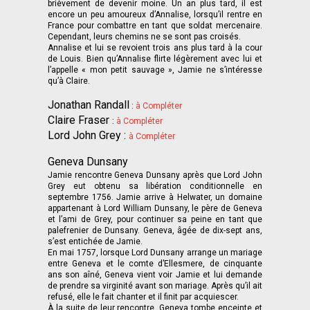
brièvement de devenir moine. Un an plus tard, il est
encore un peu amoureux d’Annalise, lorsqu’il rentre en
France pour combattre en tant que soldat mercenaire.
Cependant, leurs chemins ne se sont pas croisés.
Annalise et lui se revoient trois ans plus tard à la cour
de Louis. Bien qu’Annalise flirte légèrement avec lui et
l’appelle « mon petit sauvage », Jamie ne s’intéresse
qu’à Claire.
Jonathan Randall
:
à Compléter
Claire Fraser
:
à Compléter
Lord John Grey :
à Compléter
Geneva Dunsany
Jamie rencontre Geneva Dunsany après que Lord John
Grey eut obtenu sa libération conditionnelle en
septembre 1756. Jamie arrive à Helwater, un domaine
appartenant à Lord William Dunsany, le père de Geneva
et l’ami de Grey, pour continuer sa peine en tant que
palefrenier de Dunsany. Geneva, âgée de dix-sept ans,
s’est entichée de Jamie.
En mai 1757, lorsque Lord Dunsany arrange un mariage
entre Geneva et le comte d’Ellesmere, de cinquante
ans son aîné, Geneva vient voir Jamie et lui demande
de prendre sa virginité avant son mariage. Après qu’il ait
refusé, elle le fait chanter et il finit par acquiescer.
À la suite de leur rencontre, Geneva tombe enceinte et