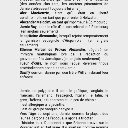
(des années plus tard, les anciens prisonniers de
Jamie s’adressent toujours à lui ainsi) ;
Alex MacKenzie
, alors qu’il était en liberté
conditionnelle en tant que palefrenier à Helwater ;
Alexander Malcolm
, en tant qu'imprimeur à Édimbourg ;
Jamie Roy
, dans le rôle d’un contrebandier à Édimbourg
; (en anglais seulement)
le capitaine Alessandro
, lorsqu’il rejoint temporairement
la garnison espagnole d’Hispaniola : (en anglais
seulement)
Etienne Marcel de Provac Alexandre,
déguisé en
immigré martiniquais lors de la réception du
gouverneur à la Jamaïque ; (en anglais seulement)
Tueur d'ours,
le nom sous lequel diverses tribus
amérindiennes connaissent Jamie.
Sawny
surnom donné par son frère William durant leur
enfance.
Jamie est polyglotte. Il parle le gaélique, l’anglais, le
français, l’allemand, l’espagnol, l’italien, le latin, le
grec, l’hébreu, le tuscaroran et un peu de chinois.
Il est allergique à la jacinthe.
Il est du groupe sanguin de type B.
Vers l’âge de sept ans, Jamie, comme la plupart des
jeunes garçons de l’époque, a appris à tricoter.
L’histoire du « Dunbonnet » que Brianna trouve sur le
Voyager est en fait vraie. Il y avait un homme nommé