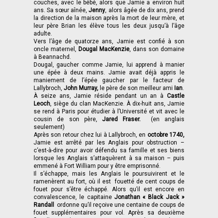
couches, avec le bébé, alors que Jamie a environ huit
ans. Sa sœur aînée,
Jenny
, alors âgée de dix ans, prend
la direction de la maison après la mort de leur mère, et
leur père Brian les élève tous les deux jusqu’à l’âge
adulte.
Vers l’âge de quatorze ans, Jamie est confié à son
oncle maternel,
Dougal MacKenzie
, dans son domaine
à Beannachd.
Dougal, gaucher comme Jamie, lui apprend à manier
une épée à deux mains. Jamie avait déjà appris le
maniement de l’épée gaucher par le facteur de
Lallybroch,
John Murray,
le père de son meilleur ami
Ian
.
À seize ans, Jamie réside pendant un an à
Castle
Leoch
, siège du clan MacKenzie. À dix-huit ans, Jamie
se rend à Paris pour étudier à l’Université et vit avec le
cousin de son père,
Jared Fraser.
(en anglais
seulement)
Après son retour chez lui à Lallybroch, en
octobre 1740,
Jamie est arrêté par les Anglais pour obstruction –
c’est-à-dire pour avoir défendu sa famille et ses biens
lorsque les Anglais s’attaquèrent à sa maison – puis
emmené à Fort William pour y être emprisonné.
Il s’échappe, mais les Anglais le poursuivirent et le
ramenèrent au fort, où il est fouetté de cent coups de
fouet pour s’être échappé. Alors qu’il est encore en
convalescence, le capitaine
Jonathan « Black Jack »
Randall
ordonne qu’il reçoive une centaine de coups de
fouet supplémentaires pour vol. Après sa deuxième