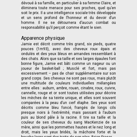
dévoué à sa famille, en particulier à sa femme Claire, et
éliminera toute menace pour ses proches, quel qu’en
soit le prix. Il a une intelligence sociale très développée
et un sens profond de l’honneur et du devoir d’un
homme. Il ne se détournera d’aucun combat ou
responsabilité qu’il perçoit comme étant le sien.
Apparence physique
Jamie est décrit comme très grand, six pieds, quatre
pouces (1m93), avec des cheveux roux épais et
ondulés et des yeux bleus en amandes ressemblant à
des chats. Alors que sa taille et ses larges épaules font
bonne figure, Jamie est bâti comme un nageur ou un
joueur de basket-ball ; Musclé et fort, mais pas
excessivement – pas de chair supplémentaire sur son
grand corps. Ses cheveux ne sont pas roux, mais plutôt
une multitude de couleurs individuelles mélangées
entre elles : auburn, ambre, rouan, cinabre, roux, cuivre,
cannelle, rouge et or sont toutes utilisées pour décrire
les mèches de sa teinte unique, et elles sont souvent
comparées à la peau d’un cerf élaphe. Ses yeux sont
décrits comme bleu foncé, frangés de longs cils
presque noirs à l’extrémité, mais passant à l’auburn
puis au blond pâle à la racine. Il tire sa taille et la
couleur de ses cheveux du sang MacKenzie de sa
mère, ainsi que les pommettes hautes et le nez long et
droit, mais les yeux bridés, la mâchoire forte et la