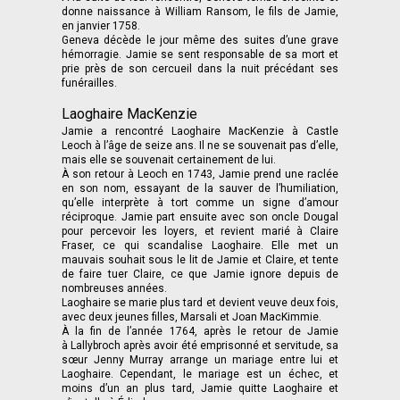
donne naissance à William Ransom, le fils de Jamie,
en janvier 1758.
Geneva décède le jour même des suites d’une grave
hémorragie. Jamie se sent responsable de sa mort et
prie près de son cercueil dans la nuit précédant ses
funérailles.
Laoghaire MacKenzie
Jamie a rencontré Laoghaire MacKenzie à Castle
Leoch à l’âge de seize ans. Il ne se souvenait pas d’elle,
mais elle se souvenait certainement de lui.
À son retour à Leoch en 1743, Jamie prend une raclée
en son nom, essayant de la sauver de l’humiliation,
qu’elle interprète à tort comme un signe d’amour
réciproque. Jamie part ensuite avec son oncle Dougal
pour percevoir les loyers, et revient marié à Claire
Fraser, ce qui scandalise Laoghaire. Elle met un
mauvais souhait sous le lit de Jamie et Claire, et tente
de faire tuer Claire, ce que Jamie ignore depuis de
nombreuses années.
Laoghaire se marie plus tard et devient veuve deux fois,
avec deux jeunes filles, Marsali et Joan MacKimmie.
À la fin de l’année 1764, après le retour de Jamie
à Lallybroch après avoir été emprisonné et servitude, sa
sœur Jenny Murray arrange un mariage entre lui et
Laoghaire. Cependant, le mariage est un échec, et
moins d’un an plus tard, Jamie quitte Laoghaire et