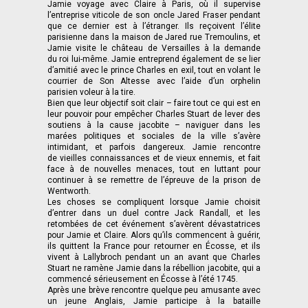
Jamie voyage avec Claire à Paris, où il supervise
l’entreprise viticole de son oncle Jared Fraser pendant
que ce dernier est à l’étranger. Ils reçoivent l’élite
parisienne dans la maison de Jared rue Tremoulins, et
Jamie visite le château de Versailles à la demande
du roi lui-même. Jamie entreprend également de se lier
d’amitié avec le prince Charles en exil, tout en volant le
courrier de Son Altesse avec l’aide d’un orphelin
parisien voleur à la tire.
Bien que leur objectif soit clair – faire tout ce qui est en
leur pouvoir pour empêcher Charles Stuart de lever des
soutiens à la cause jacobite – naviguer dans les
marées politiques et sociales de la ville s’avère
intimidant, et parfois dangereux. Jamie rencontre
de vieilles connaissances et de vieux ennemis, et fait
face à de nouvelles menaces, tout en luttant pour
continuer à se remettre de l’épreuve de la prison de
Wentworth.
Les choses se compliquent lorsque Jamie choisit
d’entrer dans un duel contre Jack Randall, et les
retombées de cet événement s’avèrent dévastatrices
pour Jamie et Claire. Alors qu’ils commencent à guérir,
ils quittent la France pour retourner en Écosse, et ils
vivent à Lallybroch pendant un an avant que Charles
Stuart ne ramène Jamie dans la rébellion jacobite, qui a
commencé sérieusement en Écosse à l’été 1745.
Après une brève rencontre quelque peu amusante avec
un jeune Anglais, Jamie participe à la bataille