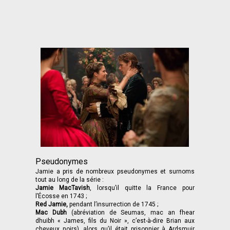
Pseudonymes
Jamie a pris de nombreux pseudonymes et surnoms
tout au long de la série :
Jamie MacTavish
, lorsqu’il quitte la France pour
l’Écosse en 1743 ;
Red Jamie,
pendant l’insurrection de 1745 ;
Mac Dubh
(abréviation de Seumas, mac an fhear
dhuibh « James, fils du Noir », c’est-à-dire Brian aux
cheveux noirs), alors qu’il était prisonnier à Ardsmuir