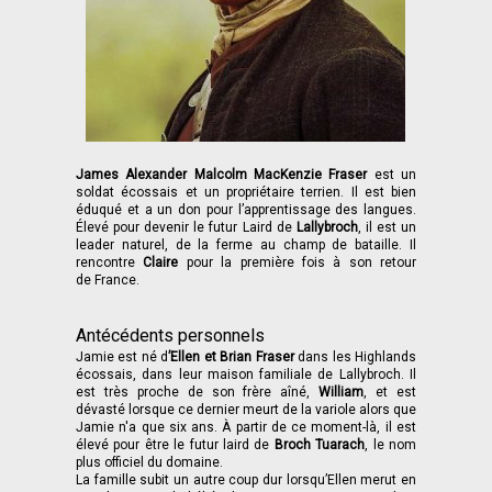
James Alexander Malcolm MacKenzie Fraser
est un
soldat écossais et un propriétaire terrien. Il est bien
éduqué et a un don pour l’apprentissage des langues.
Élevé pour devenir le futur Laird de
Lallybroch
, il est un
leader naturel, de la ferme au champ de bataille. Il
rencontre
Claire
pour la première fois à son retour
de France.
Antécédents personnels
Jamie est né d
’Ellen et Brian Fraser
dans les Highlands
écossais, dans leur maison familiale de Lallybroch. Il
est très proche de son frère aîné,
William
, et est
dévasté lorsque ce dernier meurt de la variole alors que
Jamie n'a que six ans. À partir de ce moment-là, il est
élevé pour être le futur laird de
Broch Tuarach
, le nom
plus officiel du domaine.
La famille subit un autre coup dur lorsqu’Ellen merut en