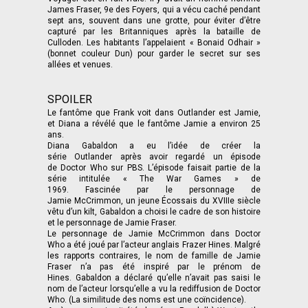
James Fraser, 9e des Foyers, qui a vécu caché pendant
sept ans, souvent dans une grotte, pour éviter d’être
capturé par les Britanniques après la bataille de
Culloden. Les habitants l’appelaient « Bonaid Odhair »
(bonnet couleur Dun) pour garder le secret sur ses
allées et venues.
SPOILER
Le fantôme que Frank voit dans Outlander est Jamie,
et Diana a révélé que le fantôme Jamie a environ 25
ans.
Diana Gabaldon a eu l’idée de créer la
série Outlander après avoir regardé un épisode
de Doctor Who sur PBS. L’épisode faisait partie de la
série intitulée « The War Games » de
1969. Fascinée par le personnage de
Jamie McCrimmon, un jeune Écossais du XVIIIe siècle
vêtu d’un kilt, Gabaldon a choisi le cadre de son histoire
et le personnage de Jamie Fraser.
Le personnage de Jamie McCrimmon dans Doctor
Who a été joué par l’acteur anglais Frazer Hines. Malgré
les rapports contraires, le nom de famille de Jamie
Fraser n’a pas été inspiré par le prénom de
Hines. Gabaldon a déclaré qu’elle n’avait pas saisi le
nom de l’acteur lorsqu’elle a vu la rediffusion de Doctor
Who. (La similitude des noms est une coïncidence).