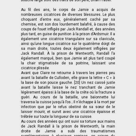
bouche large sont des traits de son père, Brian Fraser.
Au fil des ans, le corps de Jamie a acquis de
nombreuses cicatrices de diverses blessures. Le plus
choquant d’entre eux, généralement caché par sa
chemise, est son dos lourdement balafré, à cause des
coups de fouet infligés par Jack Randall et, des années
plus tard, en guise de punition à la prison d’Ardsmuir. Il a
également une cicatrice triangulaire sur sa clavicule,
ainsi qu’une longue cicatrice sur le quatrième doigt de
sa main droite, toutes deux également infligées par
Jack Randall. À la prison de Wentworth, Randall l’a
également marqué, bien que Jamie ait plus tard coupé
la chair stigmatisée de sa poitrine, laissant une
cicatrice plissée.
Avant que Claire ne retourne à travers les pierres peu
avant la bataille de Culloden, elle grave la lettre « C » à
la base de son pouce gauche. [20] Un nez cassé juste
avant la bataille laisse le nez tranchant de Jamie
légèrement épaissi à la base de la crête où la fracture a
guéri. Au cours de la bataille, une baïonnette lui
traversa la cuisse jusqu’à l’os ; Il n’échappe à la mort par
infection que par le refus obstiné de sa sœur de le
laisser mourir, et survit avec une cicatrice épaisse et
trébrée sur toute la longueur de sa cuisse.
Au cours des années qui ont suivi sa torture aux mains
de Jack Randall à la prison de Wentworth, la main
droite de Jamie a subi des traumatismes