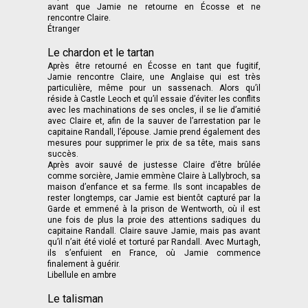
avant que Jamie ne retourne en Écosse et ne
rencontre Claire.
Étranger
Le chardon et le tartan
Après être retourné en Écosse en tant que fugitif,
Jamie rencontre Claire, une Anglaise qui est très
particulière, même pour un sassenach. Alors qu’il
réside à Castle Leoch et qu’il essaie d’éviter les conflits
avec les machinations de ses oncles, il se lie d’amitié
avec Claire et, afin de la sauver de l’arrestation par le
capitaine Randall, l’épouse. Jamie prend également des
mesures pour supprimer le prix de sa tête, mais sans
succès.
Après avoir sauvé de justesse Claire d’être brûlée
comme sorcière, Jamie emmène Claire à Lallybroch, sa
maison d’enfance et sa ferme. Ils sont incapables de
rester longtemps, car Jamie est bientôt capturé par la
Garde et emmené à la prison de Wentworth, où il est
une fois de plus la proie des attentions sadiques du
capitaine Randall. Claire sauve Jamie, mais pas avant
qu’il n’ait été violé et torturé par Randall. Avec Murtagh,
ils s’enfuient en France, où Jamie commence
finalement à guérir.
Libellule en ambre
Le talisman