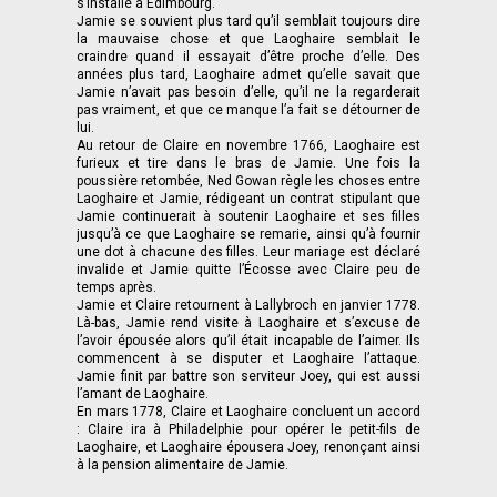
s’installe à Édimbourg.
Jamie se souvient plus tard qu’il semblait toujours dire
la mauvaise chose et que Laoghaire semblait le
craindre quand il essayait d’être proche d’elle. Des
années plus tard, Laoghaire admet qu’elle savait que
Jamie n’avait pas besoin d’elle, qu’il ne la regarderait
pas vraiment, et que ce manque l’a fait se détourner de
lui.
Au retour de Claire en novembre 1766, Laoghaire est
furieux et tire dans le bras de Jamie. Une fois la
poussière retombée, Ned Gowan règle les choses entre
Laoghaire et Jamie, rédigeant un contrat stipulant que
Jamie continuerait à soutenir Laoghaire et ses filles
jusqu’à ce que Laoghaire se remarie, ainsi qu’à fournir
une dot à chacune des filles. Leur mariage est déclaré
invalide et Jamie quitte l’Écosse avec Claire peu de
temps après.
Jamie et Claire retournent à Lallybroch en janvier 1778.
Là-bas, Jamie rend visite à Laoghaire et s’excuse de
l’avoir épousée alors qu’il était incapable de l’aimer. Ils
commencent à se disputer et Laoghaire l’attaque.
Jamie finit par battre son serviteur Joey, qui est aussi
l’amant de Laoghaire.
En mars 1778, Claire et Laoghaire concluent un accord
: Claire ira à Philadelphie pour opérer le petit-fils de
Laoghaire, et Laoghaire épousera Joey, renonçant ainsi
à la pension alimentaire de Jamie.