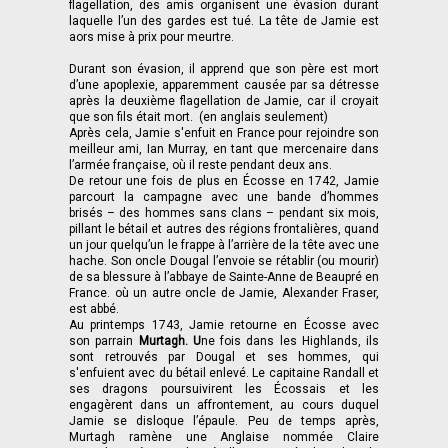
flagellation, des amis organisent une évasion durant
laquelle l’un des gardes est tué. La tête de Jamie est
aors mise à prix pour meurtre.
Durant son évasion, il apprend que son père est mort
d’une apoplexie, apparemment causée par sa détresse
après la deuxième flagellation de Jamie, car il croyait
que son fils était mort. (en anglais seulement)
Après cela, Jamie s'enfuit en France pour rejoindre son
meilleur ami, Ian Murray, en tant que mercenaire dans
l’armée française, où il reste pendant deux ans.
De retour une fois de plus en Écosse en 1742, Jamie
parcourt la campagne avec une bande d’hommes
brisés – des hommes sans clans – pendant six mois,
pillant le bétail et autres des régions frontalières, quand
un jour quelqu’un le frappe à l’arrière de la tête avec une
hache. Son oncle Dougal l’envoie se rétablir (ou mourir)
de sa blessure à l’abbaye de Sainte-Anne de Beaupré en
France. où un autre oncle de Jamie, Alexander Fraser,
est abbé.
Au printemps 1743, Jamie retourne en Écosse avec
son parrain
Murtagh. U
ne fois dans les Highlands, ils
sont retrouvés par Dougal et ses hommes, qui
s'enfuient avec du bétail enlevé. Le capitaine Randall et
ses dragons poursuivirent les Écossais et les
engagèrent dans un affrontement, au cours duquel
Jamie se disloque l’épaule. Peu de temps après,
Murtagh ramène une Anglaise nommée Claire