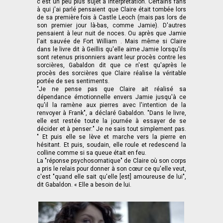
c'est un peu plus sujet à interprétation. Certains fans
à qui j'ai parlé pensaient que Claire était tombée lors
de sa première fois à Castle Leoch (mais pas lors de
son premier jour là-bas, comme Jamie). D'autres
pensaient à leur nuit de noces. Ou après que Jamie
l'ait sauvée de Fort William . Mais même si Claire
dans le livre dit à Geillis qu'elle aime Jamie lorsqu'ils
sont retenus prisonniers avant leur procès contre les
sorcières, Gabaldon dit que ce n'est qu'après le
procès des sorcières que Claire réalise la véritable
portée de ses sentiments.
"Je ne pense pas que Claire ait réalisé sa
dépendance émotionnelle envers Jamie jusqu'à ce
qu'il la ramène aux pierres avec l'intention de la
renvoyer à Frank", a déclaré Gabaldon. "Dans le livre,
elle est restée toute la journée à essayer de se
décider et à penser:" Je ne sais tout simplement pas.
" Et puis elle se lève et marche vers la pierre en
hésitant. Et puis, soudain, elle roule et redescend la
colline comme si sa queue était en feu.
La "réponse psychosomatique" de Claire où son corps
a pris le relais pour donner à son cœur ce qu'elle veut,
c'est "quand elle sait qu'elle [est] amoureuse de lui",
dit Gabaldon. « Elle a besoin de lui.