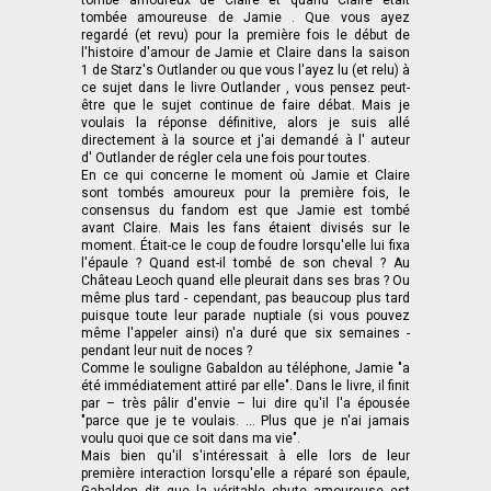
tombé amoureux de Claire et quand Claire était
tombée amoureuse de Jamie . Que vous ayez
regardé (et revu) pour la première fois le début de
l'histoire d'amour de Jamie et Claire dans la saison
1 de Starz's Outlander ou que vous l'ayez lu (et relu) à
ce sujet dans le livre Outlander , vous pensez peut-
être que le sujet continue de faire débat. Mais je
voulais la réponse définitive, alors je suis allé
directement à la source et j'ai demandé à l' auteur
d' Outlander de régler cela une fois pour toutes.
En ce qui concerne le moment où Jamie et Claire
sont tombés amoureux pour la première fois, le
consensus du fandom est que Jamie est tombé
avant Claire. Mais les fans étaient divisés sur le
moment. Était-ce le coup de foudre lorsqu'elle lui fixa
l'épaule ? Quand est-il tombé de son cheval ? Au
Château Leoch quand elle pleurait dans ses bras ? Ou
même plus tard - cependant, pas beaucoup plus tard
puisque toute leur parade nuptiale (si vous pouvez
même l'appeler ainsi) n'a duré que six semaines -
pendant leur nuit de noces ?
Comme le souligne Gabaldon au téléphone, Jamie "a
été immédiatement attiré par elle". Dans le livre, il finit
par – très pâlir d'envie – lui dire qu'il l'a épousée
"parce que je te voulais. … Plus que je n'ai jamais
voulu quoi que ce soit dans ma vie".
Mais bien qu'il s'intéressait à elle lors de leur
première interaction lorsqu'elle a réparé son épaule,