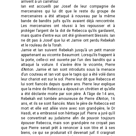
arrivent à un carrefour.
Ian est accueilli par Josef de leur compagnie de
mercenaires qui lui dit que le reste du groupe de
mercenaires a été attaqué à nouveau par la même
bande de bandits juifs qu’ils avaient déjà rencontrée.
Les mercenaires ont réussi à les repousser et à
protéger l’argent de la dot de Rebecca qu’ils gardaient,
mais quatre d’entre eux ont été grièvement blessés. Ian
ne dit pas à Josef que lui et Jamie ont perdu Rebekah
et le rouleau de la Torah.
Jamie et Ian suivent Rebekah jusqu’à un petit manoir
appartenant au vicomte Beaumont. Lorsqu’ils frappent à
la porte, celle-ci est ouverte par l’un des bandits qui a
attaqué la voiture. Il s’avère être le vicomte, Pierre
d’Anton. Jamie et Ian sont introduits sous la menace
d’un couteau et Ian voit que le tapis qui a été volé dans
leur chariot est sur le sol. Pierre leur dit que Rebecca et
lui sont fiancés depuis quatre ans. Pierre leur explique
que la mère de Rebecca a épousé un chrétien et qu’elle
a été déclarée morte par son père. À l’âge de 14 ans,
Rebekah est tombée amoureuse de Pierre d’Anton, 16
ans, et ils se sont fiancés. Mais le père de Rebecca est
mort et elle est allée vivre avec son grand-père, le Dr
Hasdi, et a embrassé son héritage juif. Pierre a juré qu’il
se convertirait au judaïsme afin de pouvoir toujours
épouser Rebecca, mais son grand-père ne croyait pas
que Pierre serait prêt à renoncer à son titre et à ses
biens, ce qui se produirait s’il devenait juif. Il craignait