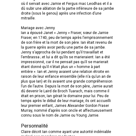
où il servait avec Jamie et Fergus mac Leodhas et il a
dû subir une ablation de la partie inférieure de sa jambe
droite (sous le genou) après une infection d’une
mitraille.
Mariage avec Jenny
Ian a épousé Janet « Jenny » Fraser, sœur de Jamie
Fraser, en 1740, peu de temps après l’emprisonnement
de son frère et la mort de son père. Ian était revenu de
la guerre après avoir perdu une partie de sa jambe.
Jenny s’approcha de lui pendant qu’il travaillait et
l’embrassa ; et lui a dit qu’ils se marieraient. Ian a été
impressionné, car il ne pensait pas qu’il se marierait
étant donné qu’il n’était plus un « homme à part
entière ». Ian et Jenny avaient une relation étroite en
raison de leur enfance ensemble (elle n’a qu’un an de
plus que Ian) et ils avaient une grande compréhension
l’un de l’autre. Depuis la mort de son père, Jamie aurait
dû devenir le Laird de Broch Tuarach, mais comme il
était en prison, Ian gérait le domaine pour lui. Peu de
temps après le début de leur mariage, ils ont accueilli
leur premier enfant, James Alexander Gordon Fraser
Murray, nommé d’après son oncle et affectueusement
connu sous le nom de Jamie ou Young Jamie.
Personnalité
Claire décrit Ian comme ayant une autorité indéniable