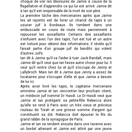
choqué de voir les blessures de Jamie à cause de la
flagellation et d’apprendre ce qui lui est arrivé. Jamie dit
à Ian qu’il est responsable de la mort de son père.
La première tâche des mercenaires après que Jamie
les ait rejoints est de livrer un chariot de tapis à un
usurier juif à Bordeaux. Ils tombent dans une
embuscade en cours de route mais parviennent à
repousser les assaillants. Certains des assaillants
s’enfuient avec l’un des tapis, l’un est tué et un autre
est torturé pour obtenir des informations. Il révèle qu’il
faisait partie d’un groupe juif de bandits qui volent
d’autres Juifs.
Ian dit à Jamie qu’il va l’aider à tuer Jack Randall, mais
Jamie dit qu’il veut que Ian fasse autre chose pour lui. Il
veut qu’il rentre chez lui et qu’il s’occupe de Jenny et
Lallybroch. Mais Ian dit à Jamie que Jenny a assez de
locataires pour s’occuper d’elle et que Jamie a besoin
de lui ici.
Après avoir livré les tapis, le capitaine mercenaire
emmène Jamie et Ian rencontrer leur prochain client,
un médecin juif nommé Dr Hasdi. Le Dr Hasdi veut que
Jamie et Ian protègent sa petite-fille Rebecca alors
qu’elle se rend à Paris avec un très vieux et précieux
rouleau de Torah et une grosse somme d’argent qui
constituent sa dot. Rebecca doit épouser le fils du
grand rabbin de la synagogue de Paris.
Jamie et Ian se rendent ensuite dans une taverne avec
un bordel attenant et Jamie est attiré par une jeune