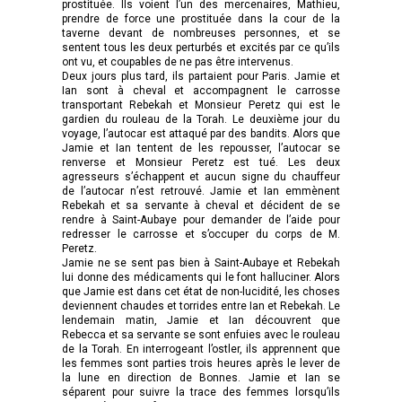
prostituée. Ils voient l’un des mercenaires, Mathieu,
prendre de force une prostituée dans la cour de la
taverne devant de nombreuses personnes, et se
sentent tous les deux perturbés et excités par ce qu’ils
ont vu, et coupables de ne pas être intervenus.
Deux jours plus tard, ils partaient pour Paris. Jamie et
Ian sont à cheval et accompagnent le carrosse
transportant Rebekah et Monsieur Peretz qui est le
gardien du rouleau de la Torah. Le deuxième jour du
voyage, l’autocar est attaqué par des bandits. Alors que
Jamie et Ian tentent de les repousser, l’autocar se
renverse et Monsieur Peretz est tué. Les deux
agresseurs s’échappent et aucun signe du chauffeur
de l’autocar n’est retrouvé. Jamie et Ian emmènent
Rebekah et sa servante à cheval et décident de se
rendre à Saint-Aubaye pour demander de l’aide pour
redresser le carrosse et s’occuper du corps de M.
Peretz.
Jamie ne se sent pas bien à Saint-Aubaye et Rebekah
lui donne des médicaments qui le font halluciner. Alors
que Jamie est dans cet état de non-lucidité, les choses
deviennent chaudes et torrides entre Ian et Rebekah. Le
lendemain matin, Jamie et Ian découvrent que
Rebecca et sa servante se sont enfuies avec le rouleau
de la Torah. En interrogeant l’ostler, ils apprennent que
les femmes sont parties trois heures après le lever de
la lune en direction de Bonnes. Jamie et Ian se
séparent pour suivre la trace des femmes lorsqu’ils