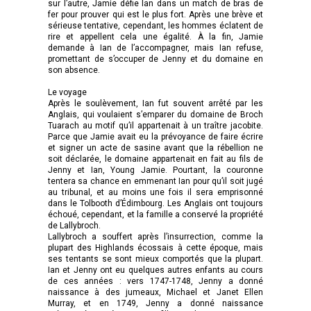
sur l’autre, Jamie défie Ian dans un match de bras de
fer pour prouver qui est le plus fort. Après une brève et
sérieuse tentative, cependant, les hommes éclatent de
rire et appellent cela une égalité. À la fin, Jamie
demande à Ian de l’accompagner, mais Ian refuse,
promettant de s’occuper de Jenny et du domaine en
son absence.
Le voyage
Après le soulèvement, Ian fut souvent arrêté par les
Anglais, qui voulaient s’emparer du domaine de Broch
Tuarach au motif qu’il appartenait à un traître jacobite.
Parce que Jamie avait eu la prévoyance de faire écrire
et signer un acte de sasine avant que la rébellion ne
soit déclarée, le domaine appartenait en fait au fils de
Jenny et Ian, Young Jamie. Pourtant, la couronne
tentera sa chance en emmenant Ian pour qu’il soit jugé
au tribunal, et au moins une fois il sera emprisonné
dans le Tolbooth d’Édimbourg. Les Anglais ont toujours
échoué, cependant, et la famille a conservé la propriété
de Lallybroch.
Lallybroch a souffert après l’insurrection, comme la
plupart des Highlands écossais à cette époque, mais
ses tentants se sont mieux comportés que la plupart.
Ian et Jenny ont eu quelques autres enfants au cours
de ces années : vers 1747-1748, Jenny a donné
naissance à des jumeaux, Michael et Janet Ellen
Murray, et en 1749, Jenny a donné naissance