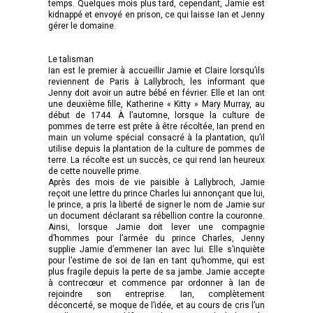
temps. Quelques mois plus tard, cependant, Jamie est
kidnappé et envoyé en prison, ce qui laisse Ian et Jenny
gérer le domaine.
Le talisman
Ian est le premier à accueillir Jamie et Claire lorsqu’ils
reviennent de Paris à Lallybroch, les informant que
Jenny doit avoir un autre bébé en février. Elle et Ian ont
une deuxième fille, Katherine « Kitty » Mary Murray, au
début de 1744. À l’automne, lorsque la culture de
pommes de terre est prête à être récoltée, Ian prend en
main un volume spécial consacré à la plantation, qu’il
utilise depuis la plantation de la culture de pommes de
terre. La récolte est un succès, ce qui rend Ian heureux
de cette nouvelle prime.
Après des mois de vie paisible à Lallybroch, Jamie
reçoit une lettre du prince Charles lui annonçant que lui,
le prince, a pris la liberté de signer le nom de Jamie sur
un document déclarant sa rébellion contre la couronne.
Ainsi, lorsque Jamie doit lever une compagnie
d’hommes pour l’armée du prince Charles, Jenny
supplie Jamie d’emmener Ian avec lui. Elle s’inquiète
pour l’estime de soi de Ian en tant qu’homme, qui est
plus fragile depuis la perte de sa jambe. Jamie accepte
à contrecœur et commence par ordonner à Ian de
rejoindre son entreprise. Ian, complètement
déconcerté, se moque de l’idée, et au cours de cris l’un