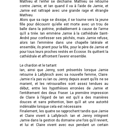
Mathieu et l’enfer se déchaîne. Mathieu se retourne
contre Jamie, et Ian quand il va à l’aide de Jamie, et
Jamie est rattrapé avec une grande rage et étrangle
Mathieu.
Alors que sa rage se dissipe, il se tourne vers la jeune
fille pour découvrir qu’elle est morte avec un trou de
balle dans la poitrine, probablement à cause de l’arme
qu’il a tirée. Ian emmène Jamie à la cathédrale Saint-
André pour confesser ses péchés, mais Jamie refuse,
alors Ian l’emmène dans une chapelle latérale et
ensemble, ils prient pour la fille, pour le père de Jamie et
pour tous leurs proches restés en Écosse. Ils quittent la
cathédrale et affrontent l’avenir ensemble.
Le chardon et le tartant
Ian, ainsi que Jenny, sont présentés lorsque Jamie
retourne à Lallybroch avec sa nouvelle femme, Claire.
Jamie n’a pas vu Ian ou Jenny depuis avant qu’ils ne se
marient, et les retrouvailles sont assez tendues au
début, entre les hypothèses erronées de Jamie et
l’entêtement des deux Fraser. La première impression
de Claire à l’égard de Ian est qu’il a des manières
douces et sans prétention, bien qu’il ait une autorité
indéniable lorsque cela est nécessaire.
Finalement, les quatre se rapprochent tandis que Jamie
et Claire vivent à Lallybroch. Ian et Jenny intègrent
Jamie dans la gestion du domaine une fois qu’il revient,
et lui et Claire vivent avec eux pendant un certain