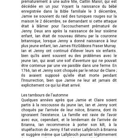
prématurément à une autre fille, Caitlin Maisri, qui est
décédée en un jour. Voyant la naissance du bébé
enregistrée dans la Bible familiale le 3 décembre,
Jamie se souvient du raid des tuniques rouges sur la
maison le 2 décembre, se demandant si cette attaque
était à blâmer pour l’accouchement prématuré de
Jenny. Deux ans après la naissance de leur sixième
enfant, Ian était de nouveau détenu par la couronne
britannique, lorsque Jenny a donné naissance à leur
plus jeune enfant, Ian James FitzGibbons Fraser Murray.
Ian et Jenny ont continué d’élever leurs six enfants.
bien qu’ils aient souvent eu des problèmes avec le
jeune Ian, qui avait une soif d’aventure qui ne pouvait
être contenue par une vie paisible dans une ferme. En
1766, Ian et Jenny sont choqués par le retour de Claire ;
ils avaient supposé qu’elle était morte pendant
l’Insurrection, bien que Jamie ne leur ait jamais dit
explicitement ce qui lui était arrivé.
Les tambours de l'automne
Quelques années après que Jamie et Claire soient
partis à la rescousse du jeune Ian, Ian et Jenny sont
choqués par l’arrivée de leur nièce, Brianna, dont ils
ignoraient l’existence. La famille est ravie de l’avoir
avec eux, cependant, et le lendemain de l’arrivée de
Brianna, Ian recommence à porter son kilt, à la
stupéfaction de Jenny. Il fait visiter Lallybroch à Brianna
et suggère même que Lallybroch pourrait légitimement