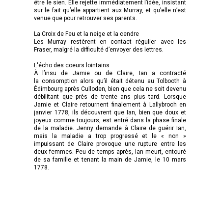
être le sien. Elle rejette immédiatement l’idée, insistant
sur le fait qu’elle appartient aux Murray, et qu’elle n’est
venue que pour retrouver ses parents.
La Croix de Feu et la neige et la cendre
Les Murray restèrent en contact régulier avec les
Fraser, malgré la difficulté d’envoyer des lettres.
L'écho des coeurs lointains
À l’insu de Jamie ou de Claire, Ian a contracté
la consomption alors qu’il était détenu au Tolbooth à
Édimbourg après Culloden, bien que cela ne soit devenu
débilitant que près de trente ans plus tard. Lorsque
Jamie et Claire retournent finalement à Lallybroch en
janvier 1778, ils découvrent que Ian, bien que doux et
joyeux comme toujours, est entré dans la phase finale
de la maladie. Jenny demande à Claire de guérir Ian,
mais la maladie a trop progressé et le « non »
impuissant de Claire provoque une rupture entre les
deux femmes. Peu de temps après, Ian meurt, entouré
de sa famille et tenant la main de Jamie, le 10 mars
1778.