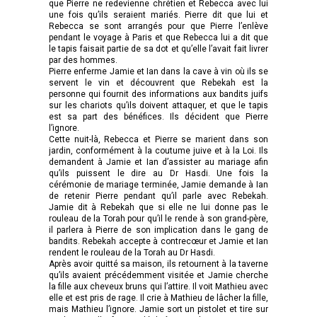
que Pierre ne redevienne chrétien et Rebecca avec lui
une fois qu’ils seraient mariés. Pierre dit que lui et
Rebecca se sont arrangés pour que Pierre l’enlève
pendant le voyage à Paris et que Rebecca lui a dit que
le tapis faisait partie de sa dot et qu’elle l’avait fait livrer
par des hommes.
Pierre enferme Jamie et Ian dans la cave à vin où ils se
servent le vin et découvrent que Rebekah est la
personne qui fournit des informations aux bandits juifs
sur les chariots qu’ils doivent attaquer, et que le tapis
est sa part des bénéfices. Ils décident que Pierre
l’ignore.
Cette nuit-là, Rebecca et Pierre se marient dans son
jardin, conformément à la coutume juive et à la Loi. Ils
demandent à Jamie et Ian d’assister au mariage afin
qu’ils puissent le dire au Dr Hasdi. Une fois la
cérémonie de mariage terminée, Jamie demande à Ian
de retenir Pierre pendant qu’il parle avec Rebekah.
Jamie dit à Rebekah que si elle ne lui donne pas le
rouleau de la Torah pour qu’il le rende à son grand-père,
il parlera à Pierre de son implication dans le gang de
bandits. Rebekah accepte à contrecœur et Jamie et Ian
rendent le rouleau de la Torah au Dr Hasdi.
Après avoir quitté sa maison, ils retournent à la taverne
qu’ils avaient précédemment visitée et Jamie cherche
la fille aux cheveux bruns qui l’attire. Il voit Mathieu avec
elle et est pris de rage. Il crie à Mathieu de lâcher la fille,
mais Mathieu l’ignore. Jamie sort un pistolet et tire sur