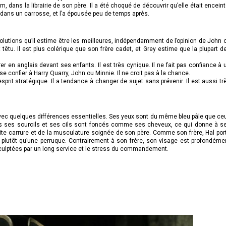
 dans la librairie de son père. Il a été choqué de découvrir qu’elle était enceint
ans un carrosse, et l’a épousée peu de temps après.
olutions qu’il estime être les meilleures, indépendamment de l’opinion de John 
 têtu. Il est plus colérique que son frère cadet, et Grey estime que la plupart d
jurer en anglais devant ses enfants. Il est très cynique. Il ne fait pas confiance à 
 confier à Harry Quarry, John ou Minnie. Il ne croit pas à la chance.
 esprit stratégique. Il a tendance à changer de sujet sans prévenir. Il est aussi tr
vec quelques différences essentielles. Ses yeux sont du même bleu pâle que ce
is ses sourcils et ses cils sont foncés comme ses cheveux, ce qui donne à s
petite carrure et de la musculature soignée de son père. Comme son frère, Hal por
plutôt qu’une perruque. Contrairement à son frère, son visage est profondéme
culptées par un long service et le stress du commandement.