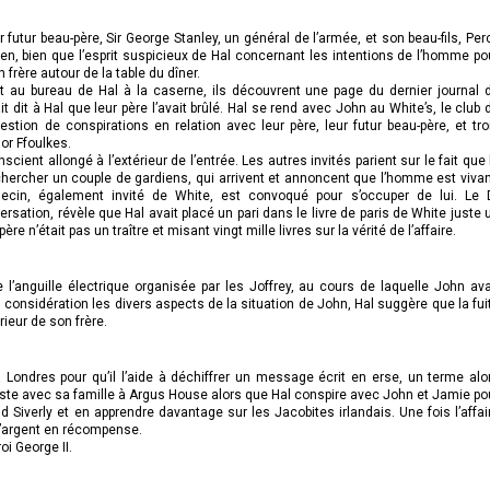
futur beau-père, Sir George Stanley, un général de l’armée, et son beau-fils, Per
en, bien que l’esprit suspicieux de Hal concernant les intentions de l’homme po
rère autour de la table du dîner.
t au bureau de Hal à la caserne, ils découvrent une page du dernier journal 
 dit à Hal que leur père l’avait brûlé. Hal se rend avec John au White’s, le club 
uestion de conspirations en relation avec leur père, leur futur beau-père, et tro
or Ffoulkes.
ient allongé à l’extérieur de l’entrée. Les autres invités parient sur le fait que 
chercher un couple de gardiens, qui arrivent et annoncent que l’homme est vivan
decin, également invité de White, est convoqué pour s’occuper de lui. Le 
rsation, révèle que Hal avait placé un pari dans le livre de paris de White juste 
re n’était pas un traître et misant vingt mille livres sur la vérité de l’affaire.
 l’anguille électrique organisée par les Joffrey, au cours de laquelle John ava
n considération les divers aspects de la situation de John, Hal suggère que la fui
rieur de son frère.
ondres pour qu’il l’aide à déchiffrer un message écrit en erse, un terme alo
este avec sa famille à Argus House alors que Hal conspire avec John et Jamie po
Siverly et en apprendre davantage sur les Jacobites irlandais. Une fois l’affai
’argent en récompense.
oi George II.