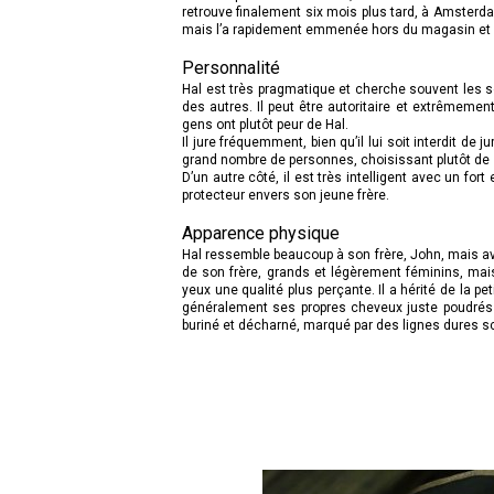
retrouve finalement six mois plus tard, à Amsterdam,
mais l’a rapidement emmenée hors du magasin et d
Personnalité
Hal est très pragmatique et cherche souvent les s
des autres. Il peut être autoritaire et extrêmement
gens ont plutôt peur de Hal.
Il jure fréquemment, bien qu’il lui soit interdit de 
grand nombre de personnes, choisissant plutôt de se
D’un autre côté, il est très intelligent avec un fort
protecteur envers son jeune frère.
Apparence physique
Hal ressemble beaucoup à son frère, John, mais a
de son frère, grands et légèrement féminins, ma
yeux une qualité plus perçante. Il a hérité de la 
généralement ses propres cheveux juste poudrés 
buriné et décharné, marqué par des lignes dures s