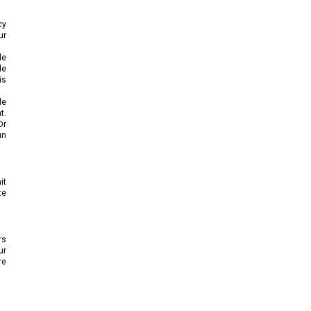
cy
ur
de
de
is
le
t.
Dr
un
it
te
rs
ur
re