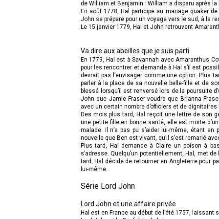
de William et Benjamin : William a disparu après la
En août 1778, Hal participe au mariage quaker de 
John se prépare pour un voyage vers le sud, à la 
Le 15 janvier 1779, Hal et John retrouvent Amara
Va dire aux abeilles que je suis parti
En 1779, Hal est à Savannah avec Amaranthus Cowd
pour les rencontrer et demande à Hal s’il est possib
devrait pas l’envisager comme une option. Plus tar
parler à la place de sa nouvelle belle-fille et de
blessé lorsqu’il est renversé lors de la poursuite d
John que Jamie Fraser voudra que Brianna Fraser 
avec un certain nombre d’officiers et de dignitaires
Des mois plus tard, Hal reçoit une lettre de son g
une petite fille en bonne santé, elle est morte d’
malade. Il n’a pas pu s’aider lui-même, étant en 
nouvelle que Ben est vivant, qu’il s’est remarié ave
Plus tard, Hal demande à Claire un poison à bas
s’adresse. Quelqu’un potentiellement, Hal, met de 
tard, Hal décide de retourner en Angleterre pour p
lui-même.
Série Lord John
Lord John et une affaire privée
Hal est en France au début de l’été 1757, laissant s