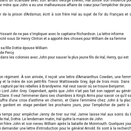
é dans un scandale avec son amant George Everett, Hal utilise son influence po
eur mère que John a eu une malheureuse affaire de cœur pour l’empêcher de pos
de la prison d’Ardsmuir, écrit à son frère Hal au sujet de l’or du Français et 
rtissant de ne pas s'impliquer avec le capitaine Richardson. La lettre informe
fecté sous Sir Henry Clinton et a apporté des choses pour William de sa femme
a fille Dottie épouse William.
 de Percy.
e dans les colonies avec John pour sauver le plus jeune fils de Hal, Henry, qui est
 son régiment. À son arrivée, il reçoit une lettre d’Amaranthus Cowden, une fem
y et la mère de son petit-fils Trevor Wattiswade Grey, âgé de trois mois. Dans 
capturé par les rebelles à Brandywine. Hal veut savoir où se trouve Benjamin.
e Lord John Grey. Cependant, après que John n’ait pas fait son rapport au génér
Claire. Il veut l’emmener dans ses chambres à King’s Arms pour savoir ce qu’il sa
ouffre d’une crise d’asthme en chemin, et Claire l’emmène chez John à la plac
le gardent en otage pendant les prochains jours, pour l’empêcher de partir à 
 à temps pour empêcher Jenny de tirer sur Hal. Jamie laisse Hal aux soins du 
 de Hal, Dottie. Le lendemain matin, Hal quitte la maison de John.
son frère John et son neveu William après la bataille de Monmouth. Quelques jou
ui demander une lettre d’introduction pour le général Arnold. Ils sont à la recherc