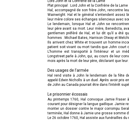
Lord John et la Confrérie de la Lame
Plat principal : Lord John et la Confrérie de la Lame
Hal, accompagné de son frère John, rencontre leur 
Wainwright. Hal et le général s’entendent assez bi
leur mère colore ses échanges silencieux avec son f
Le lendemain, lorsque Hal et John se rencontren
leur père avant sa mort. Leur mère, Benedicta, avait
gentlemen préféré de Hal, et lui dit qu’il a été q
hommes : Michael Bates, Harrison Otway et Melchi
Ils arrivent chez White et trouvent un homme inconsc
patient soit vivant ou mort tandis que John court 
L’homme est transporté à l’intérieur et un mé
Longstreet parle à John, qui, au cours de leur conve
mois après la mort de leur père, déclarant que leur pè
Des usages de l’armée
Hal rend visite à John le lendemain de la fête de
appelé Edwin Nicholls à un duel. Après avoir pris e
de John au Canada pourrait être dans l’intérêt supé
Le prisonnier écossais
Au printemps 1760, Hal convoque Jamie Fraser à L
courant pour désigner la langue gaélique. Jamie r
monter un dossier contre le major corrompu Gerald 
terminée, Hal donne à Jamie une grosse somme d
Le 26 octobre 1760, Hal assiste aux funérailles du r