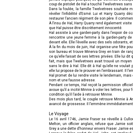
coup de pistolet de Hal a touché Twelvetrees sans l
Dans la foulée, la famille Twelvetrees souhaite 
révéler l’infidélité d’Esmé. Lui et Harry Quarry dé
restaurer l’ancien régiment de son père. Il commence
À l’insu de Hal, Harry Quarry rend également visite
que Hal puisse être discrètement innocenté.
Hal assiste à une garden-party dans l’espoir de con
rencontre une jeune femme à la garden-party de la
devant elle. Elle l’éveille avec des sels odorants,
À la fin du mois de juin, Hal organise une fête pou
son bureau et trouve Minerva Grey en train de range
ce qu’elle faisait de ses lettres privées. Elle lui di
fait, mais que Twelvetrees avait trouvé un moyen d
sans le dire à Hal. Elle dit à Hal qu’elle ne voulai
elle lui propose de le prouver en l’embrassant. Il l’em
Hal promet de lui rendre visite le lendemain, mais 
nom et une fausse adresse.
Pendant ce temps, Hal reçoit la permission officiell
avoue qu’il a incité Minnie à voler les lettres, pou
condition qu’il l’aide à retrouver Minnie.
Des mois plus tard, le couple retrouve Minnie à Am
avancé de grossesse. Il l’emmène immédiatement d
Le Voyage
Le 16 avril 1746, Jamie Fraser se réveille à Cullod
Melton, un officier anglais, refuse que Jamie so
Grey a une dette d’honneur envers Fraser. Jamie est