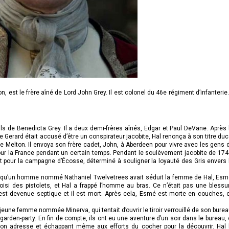
, est le frère aîné de Lord John Grey. Il est colonel du 46e régiment d’infanterie. 
 fils de Benedicta Grey. Il a deux demi-frères aînés, Edgar et Paul DeVane. Après 
e Gerard était accusé d’être un conspirateur jacobite, Hal renonça à son titre duc
 de Melton. Il envoya son frère cadet, John, à Aberdeen pour vivre avec les gens 
our la France pendant un certain temps. Pendant le soulèvement jacobite de 174
t pour la campagne d’Écosse, déterminé à souligner la loyauté des Gris envers 
it qu’un homme nommé Nathaniel Twelvetrees avait séduit la femme de Hal, Esm
oisi des pistolets, et Hal a frappé l’homme au bras. Ce n’était pas une blessu
 est devenue septique et il est mort. Après cela, Esmé est morte en couches, 
jeune femme nommée Minerva, qui tentait d’ouvrir le tiroir verrouillé de son burea
 garden-party. En fin de compte, ils ont eu une aventure d’un soir dans le bureau, 
r son adresse et échappant même aux efforts du cocher pour la découvrir. Hal 