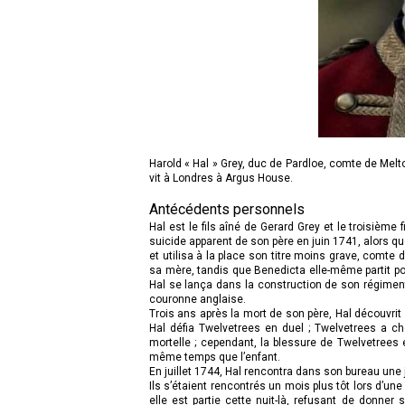
Harold « Hal » Grey, duc de Pardloe, comte de Melton
vit à Londres à Argus House.
Antécédents personnels
Hal est le fils aîné de Gerard Grey et le troisième
suicide apparent de son père en juin 1741, alors qu
et utilisa à la place son titre moins grave, comte
sa mère, tandis que Benedicta elle-même partit p
Hal se lança dans la construction de son régimen
couronne anglaise.
Trois ans après la mort de son père, Hal découvr
Hal défia Twelvetrees en duel ; Twelvetrees a ch
mortelle ; cependant, la blessure de Twelvetrees
même temps que l’enfant.
En juillet 1744, Hal rencontra dans son bureau une 
Ils s’étaient rencontrés un mois plus tôt lors d’une
elle est partie cette nuit-là, refusant de donne