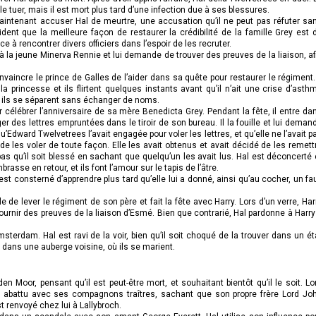
e tuer, mais il est mort plus tard d’une infection due à ses blessures.
maintenant accuser Hal de meurtre, une accusation qu’il ne peut pas réfuter sa
cident que la meilleure façon de restaurer la crédibilité de la famille Grey est 
 à rencontrer divers officiers dans l’espoir de les recruter.
 à la jeune Minerva Rennie et lui demande de trouver des preuves de la liaison, af
vaincre le prince de Galles de l’aider dans sa quête pour restaurer le régiment. 
 princesse et ils flirtent quelques instants avant qu’il n’ait une crise d’asth
 et ils se séparent sans échanger de noms.
r célébrer l’anniversaire de sa mère Benedicta Grey. Pendant la fête, il entre da
r des lettres empruntées dans le tiroir de son bureau. Il la fouille et lui deman
t qu’Edward Twelvetrees l’avait engagée pour voler les lettres, et qu’elle ne l’avait p
e les voler de toute façon. Elle les avait obtenus et avait décidé de les remett
t pas qu’il soit blessé en sachant que quelqu’un les avait lus. Hal est déconcerté 
brasse en retour, et ils font l’amour sur le tapis de l’âtre.
est consterné d’apprendre plus tard qu’elle lui a donné, ainsi qu’au cocher, un fa
e de lever le régiment de son père et fait la fête avec Harry. Lors d’un verre, Har
r fournir des preuves de la liaison d’Esmé. Bien que contrarié, Hal pardonne à Harry
sterdam. Hal est ravi de la voir, bien qu’il soit choqué de la trouver dans un ét
ans une auberge voisine, où ils se marient.
en Moor, pensant qu’il est peut-être mort, et souhaitant bientôt qu’il le soit. Lo
it abattu avec ses compagnons traîtres, sachant que son propre frère Lord Jo
 renvoyé chez lui à Lallybroch.