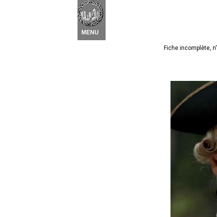
Nouvel élément
 ▾
MENU
Fiche incomplète, n'