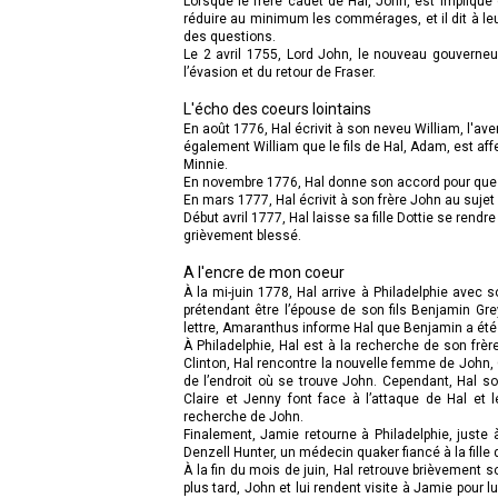
Lorsque le frère cadet de Hal, John, est impliqu
réduire au minimum les commérages, et il dit à l
des questions.
Le 2 avril 1755, Lord John, le nouveau gouverneur 
l’évasion et du retour de Fraser.
L'écho des coeurs lointains
En août 1776, Hal écrivit à son neveu William, l'ave
également William que le fils de Hal, Adam, est af
Minnie.
En novembre 1776, Hal donne son accord pour que s
En mars 1777, Hal écrivit à son frère John au sujet
Début avril 1777, Hal laisse sa fille Dottie se rendr
grièvement blessé.
A l'encre de mon coeur
À la mi-juin 1778, Hal arrive à Philadelphie avec
prétendant être l’épouse de son fils Benjamin Gre
lettre, Amaranthus informe Hal que Benjamin a été 
À Philadelphie, Hal est à la recherche de son frèr
Clinton, Hal rencontre la nouvelle femme de John, 
de l’endroit où se trouve John. Cependant, Hal s
Claire et Jenny font face à l’attaque de Hal et 
recherche de John.
Finalement, Jamie retourne à Philadelphie, juste
Denzell Hunter, un médecin quaker fiancé à la fille
À la fin du mois de juin, Hal retrouve brièvement 
plus tard, John et lui rendent visite à Jamie pour l