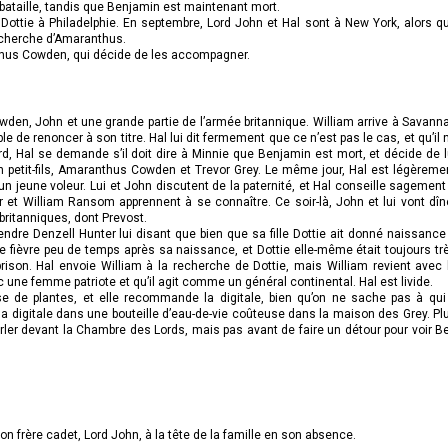
 bataille, tandis que Benjamin est maintenant mort.
Dottie à Philadelphie. En septembre, Lord John et Hal sont à New York, alors q
recherche d’Amaranthus.
nthus Cowden, qui décide de les accompagner.
en, John et une grande partie de l’armée britannique. William arrive à Savann
le de renoncer à son titre. Hal lui dit fermement que ce n’est pas le cas, et qu’il 
d, Hal se demande s’il doit dire à Minnie que Benjamin est mort, et décide de l
 son petit-fils, Amaranthus Cowden et Trevor Grey. Le même jour, Hal est légèreme
’un jeune voleur. Lui et John discutent de la paternité, et Hal conseille sagement
et William Ransom apprennent à se connaître. Ce soir-là, John et lui vont dîn
 britanniques, dont Prevost.
endre Denzell Hunter lui disant que bien que sa fille Dottie ait donné naissance
une fièvre peu de temps après sa naissance, et Dottie elle-même était toujours tr
prison. Hal envoie William à la recherche de Dottie, mais William revient avec 
c une femme patriote et qu’il agit comme un général continental. Hal est livide.
e de plantes, et elle recommande la digitale, bien qu’on ne sache pas à qui 
la digitale dans une bouteille d’eau-de-vie coûteuse dans la maison des Grey. Pl
arler devant la Chambre des Lords, mais pas avant de faire un détour pour voir B
on frère cadet, Lord John, à la tête de la famille en son absence.