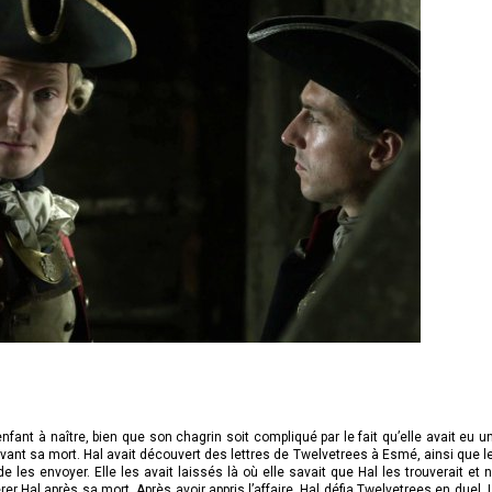
ant à naître, bien que son chagrin soit compliqué par le fait qu’elle avait eu u
ant sa mort. Hal avait découvert des lettres de Twelvetrees à Esmé, ainsi que l
les envoyer. Elle les avait laissés là où elle savait que Hal les trouverait et n
r Hal après sa mort. Après avoir appris l’affaire, Hal défia Twelvetrees en duel. 