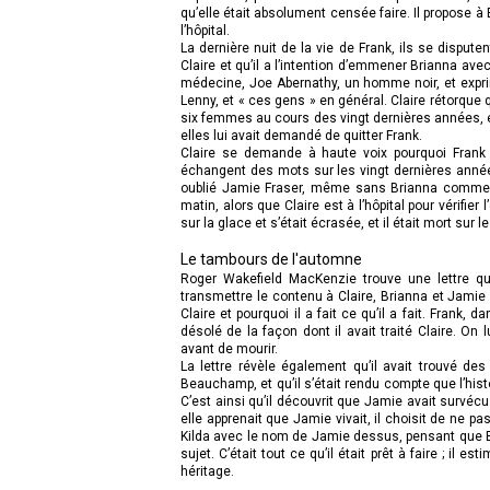
qu’elle était absolument censée faire. Il propose à 
l’hôpital.
La dernière nuit de la vie de Frank, ils se dispu
Claire et qu’il a l’intention d’emmener Brianna avec
médecine, Joe Abernathy, un homme noir, et expri
Lenny, et « ces gens » en général. Claire rétorque
six femmes au cours des vingt dernières années, et e
elles lui avait demandé de quitter Frank.
Claire se demande à haute voix pourquoi Frank
échangent des mots sur les vingt dernières années 
oublié Jamie Fraser, même sans Brianna comme ra
matin, alors que Claire est à l’hôpital pour vérifier
sur la glace et s’était écrasée, et il était mort sur l
Le tambours de l'automne
Roger Wakefield MacKenzie trouve une lettre qu
transmettre le contenu à Claire, Brianna et Jamie 
Claire et pourquoi il a fait ce qu’il a fait. Frank, 
désolé de la façon dont il avait traité Claire. On
avant de mourir.
La lettre révèle également qu’il avait trouvé d
Beauchamp, et qu’il s’était rendu compte que l’histo
C’est ainsi qu’il découvrit que Jamie avait survécu 
elle apprenait que Jamie vivait, il choisit de ne pa
Kilda avec le nom de Jamie dessus, pensant que Bri
sujet. C’était tout ce qu’il était prêt à faire ; il 
héritage.