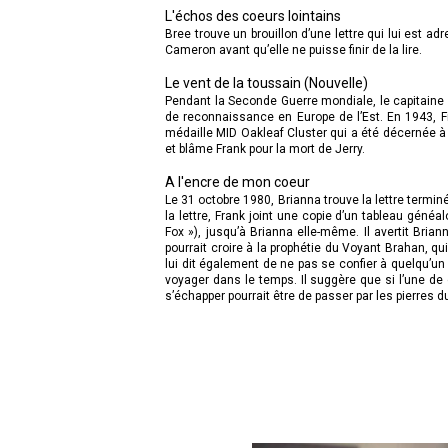
L'échos des coeurs lointains
Bree trouve un brouillon d’une lettre qui lui est 
Cameron avant qu’elle ne puisse finir de la lire.
Le vent de la toussain (Nouvelle)
Pendant la Seconde Guerre mondiale, le capitaine
de reconnaissance en Europe de l’Est. En 1943, Fr
médaille MID Oakleaf Cluster qui a été décernée à t
et blâme Frank pour la mort de Jerry.
A l'encre de mon coeur
Le 31 octobre 1980, Brianna trouve la lettre terminé
la lettre, Frank joint une copie d’un tableau géné
Fox »), jusqu’à Brianna elle-même. Il avertit Brian
pourrait croire à la prophétie du Voyant Brahan, qui
lui dit également de ne pas se confier à quelqu’un 
voyager dans le temps. Il suggère que si l’une de 
s’échapper pourrait être de passer par les pierres 