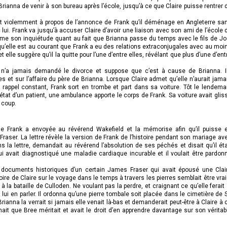
Brianna de venir à son bureau après l’école, jusqu’à ce que Claire puisse rentrer 
tent violemment à propos de l’annonce de Frank qu’il déménage en Angleterre sa
 lui. Frank va jusqu’à accuser Claire d’avoir une liaison avec son ami de l’école 
me son inquiétude quant au fait que Brianna passe du temps avec le fils de Jo
 qu’elle est au courant que Frank a eu des relations extraconjugales avec au moi
lle suggère qu’il la quitte pour l’une d’entre elles, révélant que plus d’une d’ent
 n’a jamais demandé le divorce et suppose que c’est à cause de Brianna. I
et sur l’affaire du père de Brianna. Lorsque Claire admet qu’elle n’aurait jama
ppel constant, Frank sort en trombe et part dans sa voiture. Tôt le lendema
 l’état d’un patient, une ambulance apporte le corps de Frank. Sa voiture avait glis
e coup.
e Frank a envoyée au révérend Wakefield et la mémorise afin qu’il puisse 
Fraser. La lettre révèle la version de Frank de l’histoire pendant son mariage av
dans la lettre, demandait au révérend l’absolution de ses péchés et disait qu’il éta
 lui avait diagnostiqué une maladie cardiaque incurable et il voulait être pardon
es documents historiques d’un certain James Fraser qui avait épousé une Clai
ire de Claire sur le voyage dans le temps à travers les pierres semblait être vrai
à la bataille de Culloden. Ne voulant pas la perdre, et craignant ce qu’elle ferait 
s lui en parler. Il ordonna qu’une pierre tombale soit placée dans le cimetière de S
anna la verrait si jamais elle venait là-bas et demanderait peut-être à Claire à 
estimait que Bree méritait et avait le droit d’en apprendre davantage sur son véritab