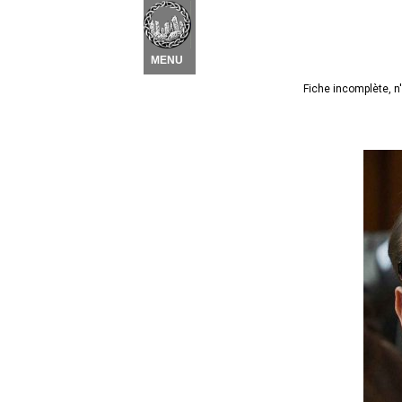
Nouvel élément
 ▾
MENU
Fiche incomplète, n'