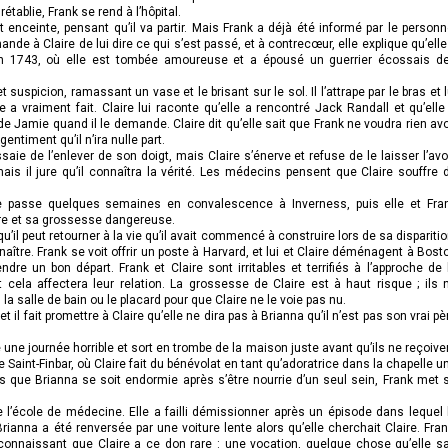
établie, Frank se rend à l’hôpital.
enceinte, pensant qu’il va partir. Mais Frank a déjà été informé par le personn
mande à Claire de lui dire ce qui s’est passé, et à contrecœur, elle explique qu’elle
n 1743, où elle est tombée amoureuse et a épousé un guerrier écossais d
t suspicion, ramassant un vase et le brisant sur le sol. Il l’attrape par le bras et l
e a vraiment fait. Claire lui raconte qu’elle a rencontré Jack Randall et qu’elle
 Jamie quand il le demande. Claire dit qu’elle sait que Frank ne voudra rien avo
t gentiment qu’il n’ira nulle part.
aie de l’enlever de son doigt, mais Claire s’énerve et refuse de le laisser l’avoi
 il jure qu’il connaîtra la vérité. Les médecins pensent que Claire souffre 
lle passe quelques semaines en convalescence à Inverness, puis elle et Fra
ire et sa grossesse dangereuse.
 qu’il peut retourner à la vie qu’il avait commencé à construire lors de sa disparitio
aître. Frank se voit offrir un poste à Harvard, et lui et Claire déménagent à Bost
re un bon départ. Frank et Claire sont irritables et terrifiés à l’approche de 
la affectera leur relation. La grossesse de Claire est à haut risque ; ils 
s la salle de bain ou le placard pour que Claire ne le voie pas nu.
l fait promettre à Claire qu’elle ne dira pas à Brianna qu’il n’est pas son vrai pè
une journée horrible et sort en trombe de la maison juste avant qu’ils ne reçoive
lise Saint-Finbar, où Claire fait du bénévolat en tant qu’adoratrice dans la chapelle u
ès que Brianna se soit endormie après s’être nourrie d’un seul sein, Frank met 
 l’école de médecine. Elle a failli démissionner après un épisode dans lequel 
rianna a été renversée par une voiture lente alors qu’elle cherchait Claire. Fran
econnaissant que Claire a ce don rare : une vocation, quelque chose qu’elle sa