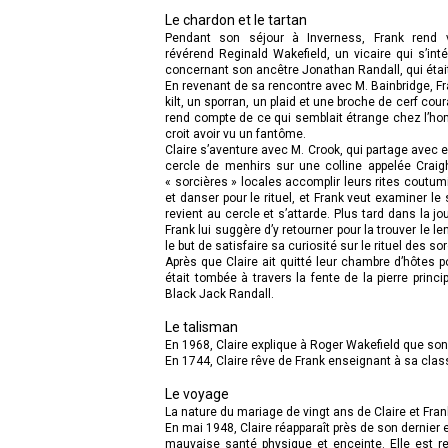
Le chardon et le tartan
Pendant son séjour à Inverness, Frank rend vi
révérend Reginald Wakefield, un vicaire qui s’in
concernant son ancêtre Jonathan Randall, qui était
En revenant de sa rencontre avec M. Bainbridge, F
kilt, un sporran, un plaid et une broche de cerf cou
rend compte de ce qui semblait étrange chez l’hom
croit avoir vu un fantôme.
Claire s’aventure avec M. Crook, qui partage avec el
cercle de menhirs sur une colline appelée Craigh 
« sorcières » locales accomplir leurs rites coutum
et danser pour le rituel, et Frank veut examiner le
revient au cercle et s’attarde. Plus tard dans la j
Frank lui suggère d’y retourner pour la trouver le le
le but de satisfaire sa curiosité sur le rituel des so
Après que Claire ait quitté leur chambre d’hôtes po
était tombée à travers la fente de la pierre princ
Black Jack Randall.
Le talisman
En 1968, Claire explique à Roger Wakefield que son
En 1744, Claire rêve de Frank enseignant à sa class
Le voyage
La nature du mariage de vingt ans de Claire et Fran
En mai 1948, Claire réapparaît près de son dernier
mauvaise santé physique et enceinte. Elle est 