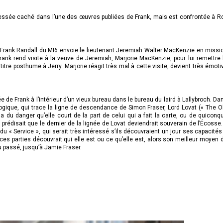
adressée caché dans l’une des œuvres publiées de Frank, mais est confrontée à R
 Frank Randall du MI6 envoie le lieutenant Jeremiah Walter MacKenzie en missi
ank rend visite à la veuve de Jeremiah, Marjorie MacKenzie, pour lui remettre 
itre posthume à Jerry. Marjorie réagit très mal à cette visite, devient très émoti
e de Frank à l’intérieur d’un vieux bureau dans le bureau du laird à Lallybroch. Da
alogique, qui trace la ligne de descendance de Simon Fraser, Lord Lovat (« The O
na du danger qu’elle court de la part de celui qui a fait la carte, ou de quiconq
 prédisait que le dernier de la lignée de Lovat deviendrait souverain de l’Écosse. 
du « Service », qui serait très intéressé s’ils découvraient un jour ses capacités
ces parties découvrait qui elle est ou ce qu’elle est, alors son meilleur moyen 
du passé, jusqu’à Jamie Fraser.