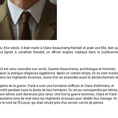
du XXe siècle. Il était marié à Claire Beauchamp Randall et avait une fille, bien q
r sa lignée à Jonathan Randall, un officier anglais impliqué dans le soulèveme
qu’il est venu consulter son oncle, Quentin Beauchamp, archéologue et historien,
 avec la pratique religieuse égyptienne. Après un certain temps, ils se sont marié
 dans les Highlands écossais, suivie d’un an ensemble avant le déclenchement d
tie de la guerre. Frank a suivi une formation d’officier et Claire d’infirmière, et
ctifs pendant toute la durée de leur formation. Ils ont pu correspondre par lettres
 ses lettres sont devenues plus rares. Une fois la guerre terminée, Claire et Frank
deuxième lune de miel dans les Highlands écossais pour rétablir leur mariage. Ils
le nord de l’Écosse, qui était située près d’un ancien cercle de pierres.