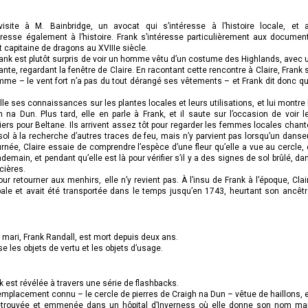
site à M. Bainbridge, un avocat qui s’intéresse à l’histoire locale, et 
téresse également à l’histoire. Frank s’intéresse particulièrement aux documen
 capitaine de dragons au XVIIIe siècle.
rank est plutôt surpris de voir un homme vêtu d’un costume des Highlands, avec 
rante, regardant la fenêtre de Claire. En racontant cette rencontre à Claire, Frank 
me – le vent fort n’a pas du tout dérangé ses vêtements – et Frank dit donc qu’
le ses connaissances sur les plantes locales et leurs utilisations, et lui montre 
na Dun. Plus tard, elle en parle à Frank, et il saute sur l’occasion de voir l
iers pour Beltane. Ils arrivent assez tôt pour regarder les femmes locales chant
 sol à la recherche d’autres traces de feu, mais n’y parvient pas lorsqu’un danse
ournée, Claire essaie de comprendre l’espèce d’une fleur qu’elle a vue au cercle, 
ndemain, et pendant qu’elle est là pour vérifier s’il y a des signes de sol brûlé, da
rcières.
ur retourner aux menhirs, elle n’y revient pas. À l’insu de Frank à l’époque, Clai
ipale et avait été transportée dans le temps jusqu’en 1743, heurtant son ancêtr
 mari, Frank Randall, est mort depuis deux ans.
e les objets de vertu et les objets d’usage.
k est révélée à travers une série de flashbacks.
 emplacement connu – le cercle de pierres de Craigh na Dun – vêtue de haillons, 
retrouvée et emmenée dans un hôpital d’Inverness où elle donne son nom ma