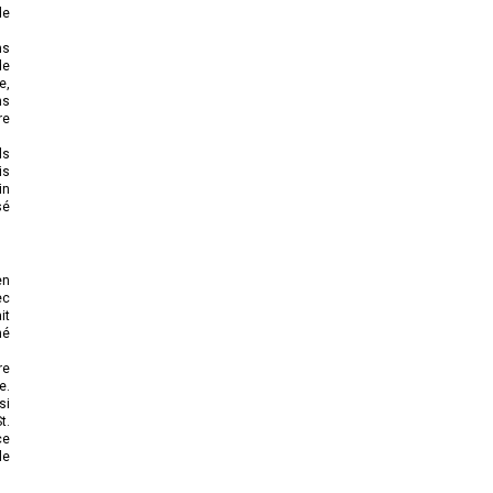
de
ns
de
e,
ns
re
ls
is
in
sé
en
ec
it
né
re
e.
si
t.
ce
le