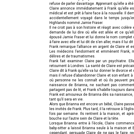
refuse de parler davantage. Apprenant qu’elle a été r
Claire annonce immédiatement à Frank qu’elle est 
médical et est prêt à faire face à la nouvelle. Il de
accidentellement voyagé dans le temps jusqu’e
Highlands nommé Jamie Fraser.
Il ne croit pas à son histoire et réagit avec colère e
demande de lui dire où elle est allée et ce qu’ell
épousé Jamie Fraser et lui donne le nom complet de
à faire avec elle et lui dit de s’en aller, mais il lui di
Frank remarque l’alliance en argent de Claire et ess
Les médecins l’endorment et emmènent Frank, mais
délires et de traumatismes.
Frank fait examiner Claire par un psychiatre. E
retournent à Londres. La santé de Claire est préca
Claire dit à Frank qu’elle va lui donner le divorce et
mais il refuse d’abandonner Claire et son enfant à n
où personne ne les connaît et où ils peuvent prend
naissance de Brianna, ne sachant pas comment ce
partagent pas de lit, et Frank s’habille toujours dan
Frank est amoureux de Brianna dès sa naissance, et i
tant qu’il sera en vie.
Alors que Brianna est encore un bébé, Claire passe 
les invités de Frank. Plus tard, il la retrouve à l’ég
fois par semaine. Ils rentrent à la maison, et apr
bouche sur l’autre sein de Claire et la tète.
Lorsque Brianna entre à l’école, Claire commence
baby-sitter a laissé Brianna seule à la maison et B
cependant, persuade Claire de ne pas le faire, r