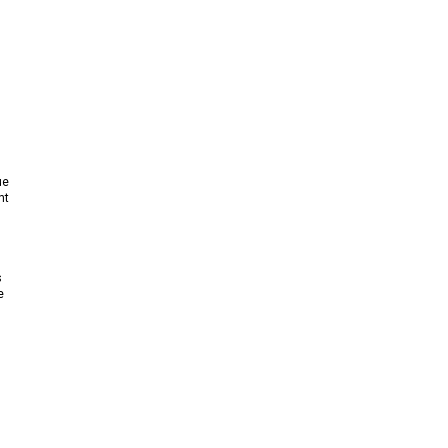
ue
nt
s
e
,