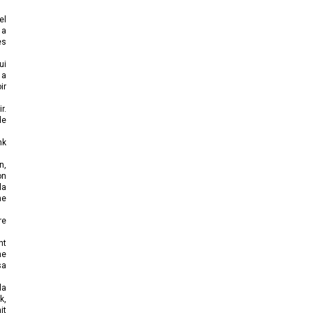
el
 a
es
ui
 a
ir
r.
de
nk
n,
on
la
ne
re
nt
ne
sa
la
k,
it