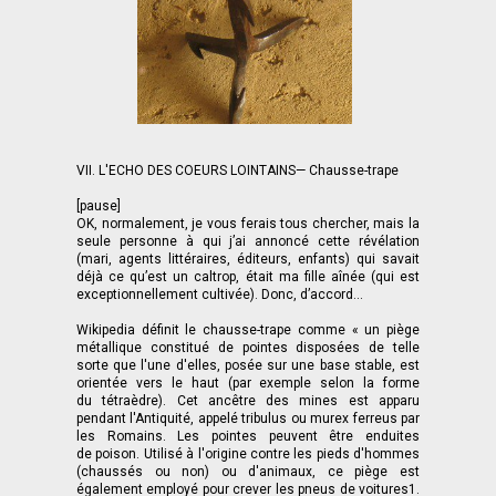
VII. L'ECHO DES COEURS LOINTAINS— Chausse-trape
[pause]
OK, normalement, je vous ferais tous chercher, mais la
seule personne à qui j’ai annoncé cette révélation
(mari, agents littéraires, éditeurs, enfants) qui savait
déjà ce qu’est un caltrop, était ma fille aînée (qui est
exceptionnellement cultivée). Donc, d’accord...
Wikipedia définit le chausse-trape comme « un piège
métallique constitué de pointes disposées de telle
sorte que l'une d'elles, posée sur une base stable, est
orientée vers le haut (par exemple selon la forme
du tétraèdre). Cet ancêtre des mines est apparu
pendant l'Antiquité, appelé tribulus ou murex ferreus par
les Romains. Les pointes peuvent être enduites
de poison. Utilisé à l'origine contre les pieds d'hommes
(chaussés ou non) ou d'animaux, ce piège est
également employé pour crever les pneus de voitures1.