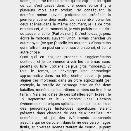
scène, et je me rends compte qu’elle explique pourquoi
ce qui s’est passé dans une scène écrite il y a
plusieurs mois s’est produit. Par conséquent, la
dernière scène devrait probablement précéder la
première scène déjà écrite. Je rassemble donc les
deux scènes dans le même document, je lis ce gros
morceau et, à ce moment-là, je vois parfois ce qui doit
se passer ensuite. (Parfois non.) Si c’est le cas, je peux
écrire le morceau suivant. Sinon, je vais chercher un
autre noyau (ce que j’appelle les morceaux d’inspiration
qui m’offrent un pied sur une nouvelle scène), et écrire
autre chose.
Quoi qu’il en soit, ce processus d’agglomération
continue, et je commence à voir les schémas sous-
jacents du livre. J’obtiens de plus gros morceaux. Et
tout le temps, je développe une chronologie
approximative dans ma tête, contre laquelle je peux
aligner ces morceaux dans un ordre approximatif (par
exemple, la bataille de Saratoga était en fait deux
batailles, menées par les mêmes armées sur le même
terrain. Mais les dates de ces batailles sont fixées : le
19 septembre et le 7 octobre 1777. Certains
événements historiques spécifiques se sont produits et
des personnages historiques spécifiques étaient
présents dans chacune de ces deux batailles. Par
conséquent, si j’ai des événements personnels
assortis qui se déroulent dans la vie des personnages
fictifs, et diverses scènes traitant de ceux-ci, je peux