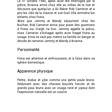
Le 31 octobre 1980, après avoir été interrogée par la
police, Brianna arrive chez elle au milieu de la nuit et
découvre que quelqu’un a dû libérer Rob Cameron et a
pris les clés de la maison et son fusil. Elle emmène les
enfants chez Fiona.
Alors que Jemmy et Mandy séjournent chez les
Buchan, Rob Cameron arrive pour poser des questions
à Fiona sur Craigh na Dun. Jemmy appelle la police,
mais Cameron s’échappe après avoir frappé Fiona au
visage. Ernie ne veut pas mettre sa famille en danger et
décide de ramener Jemmy et Mandy à Brianna.
Personnalité
Fiona est attentive et enthousiaste, et à l’aise dans sa
sphère domestique.
Apparence physique
Petite, dodue et jolie comme une petite poule brune.
Séduisant avec des cheveux bouclés foncés et de
grands yeux bruns avec un visage rond et joyeux dont
l’expression naturelle est un sourire.