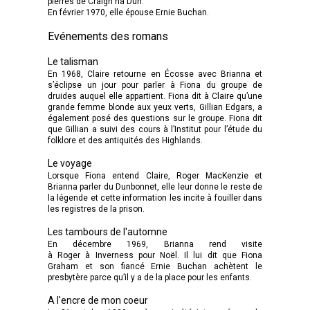
pierres de Craigh na Dun.
En février 1970, elle épouse Ernie Buchan.
Evénements des romans
Le talisman
En 1968, Claire retourne en Écosse avec Brianna et
s’éclipse un jour pour parler à Fiona du groupe de
druides auquel elle appartient. Fiona dit à Claire qu’une
grande femme blonde aux yeux verts, Gillian Edgars, a
également posé des questions sur le groupe. Fiona dit
que Gillian a suivi des cours à l’Institut pour l’étude du
folklore et des antiquités des Highlands.
Le voyage
Lorsque Fiona entend Claire, Roger MacKenzie et
Brianna parler du Dunbonnet, elle leur donne le reste de
la légende et cette information les incite à fouiller dans
les registres de la prison.
Les tambours de l'automne
En décembre 1969, Brianna rend visite
à Roger à Inverness pour Noël. Il lui dit que Fiona
Graham et son fiancé Ernie Buchan achètent le
presbytère parce qu’il y a de la place pour les enfants.
A l'encre de mon coeur