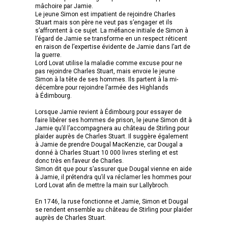
mâchoire par Jamie.
Le jeune Simon est impatient de rejoindre Charles
Stuart mais son père ne veut pas s’engager et ils
s’affrontent à ce sujet. La méfiance initiale de Simon à
l’égard de Jamie se transforme en un respect réticent
en raison de l’expertise évidente de Jamie dans l’art de
la guerre.
Lord Lovat utilise la maladie comme excuse pour ne
pas rejoindre Charles Stuart, mais envoie le jeune
Simon à la tête de ses hommes. Ils partent à la mi-
décembre pour rejoindre l’armée des Highlands
à Édimbourg.
Lorsque Jamie revient à Édimbourg pour essayer de
faire libérer ses hommes de prison, le jeune Simon dit à
Jamie qu’il l’accompagnera au château de Stirling pour
plaider auprès de Charles Stuart. Il suggère également
à Jamie de prendre Dougal MacKenzie, car Dougal a
donné à Charles Stuart 10 000 livres sterling et est
donc très en faveur de Charles.
Simon dit que pour s’assurer que Dougal vienne en aide
à Jamie, il prétendra qu’il va réclamer les hommes pour
Lord Lovat afin de mettre la main sur Lallybroch.
En 1746, la ruse fonctionne et Jamie, Simon et Dougal
se rendent ensemble au château de Stirling pour plaider
auprès de Charles Stuart.