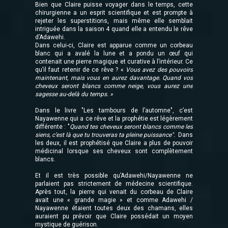
Bien que Claire puisse voyager dans le temps, cette
chirurgienne a un esprit scientifique et est prompte à
rejeter les superstitions, mais même elle semblait
intriguée dans la saison 4 quand elle a entendu le rêve
d’Adawehi.
Dans celui-ci, Claire est apparue comme un corbeau
blanc qui a avalé la lune et a pondu un œuf qui
contenait une pierre magique et curative à l’intérieur. Ce
qu’il faut retenir de ce rêve ? «
Vous avez des pouvoirs
maintenant, mais vous en aurez davantage. Quand vos
cheveux seront blancs comme neige, vous aurez une
sagesse au-delà du temps. »
Dans le livre "Les tambours de l’automne", c’est
Nayawenne qui a ce rêve et la prophétie est légèrement
différente : "
Quand tes cheveux seront blancs comme les
siens, c’est là que tu trouveras ta pleine puissance".
Dans
les deux, il est prophétisé que Claire a plus de pouvoir
médicinal lorsque ses cheveux sont complètement
blancs.
Et il est très possible qu’Adawehi/Nayawenne ne
parlaient pas strictement de médecine scientifique.
Après tout, la pierre qui venait du corbeau de Claire
avait une « grande magie » et comme Adawehi /
Nayawenne étaient toutes deux des chamans, elles
auraient pu prévoir que Claire possédait un moyen
mystique de guérison.