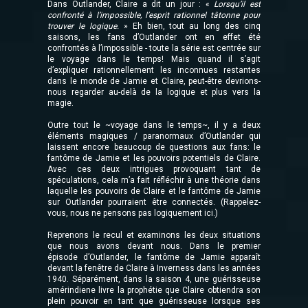
Dans Outlander, Claire a dit un jour : «
Lorsqu’il est
confronté à l’impossible, l’esprit rationnel tâtonne pour
trouver le logique.
» Eh bien, tout au long des cinq
saisons, les fans d’Outlander ont en effet été
confrontés à l’impossible - toute la série est centrée sur
le voyage dans le temps! Mais quand il s’agit
d’expliquer rationnellement les inconnues restantes
dans le monde de Jamie et Claire, peut-être devrions-
nous regarder au-delà de la logique et plus vers la
magie.
Outre tout le ~voyage dans le temps~, il y a deux
éléments magiques / paranormaux d’Outlander qui
laissent encore beaucoup de questions aux fans: le
fantôme de Jamie et les pouvoirs potentiels de Claire.
Avec ces deux intrigues provoquant tant de
spéculations, cela m’a fait réfléchir à une théorie dans
laquelle les pouvoirs de Claire et le fantôme de Jamie
sur Outlander pourraient être connectés. (Rappelez-
vous, nous ne pensons pas logiquement ici.)
Reprenons le recul et examinons les deux situations
que nous avons devant nous. Dans le premier
épisode d’Outlander, le fantôme de Jamie apparaît
devant la fenêtre de Claire à Inverness dans les années
1940. Séparément, dans la saison 4, une guérisseuse
amérindiene livre la prophétie que Claire obtiendra son
plein pouvoir en tant que guérisseuse lorsque ses