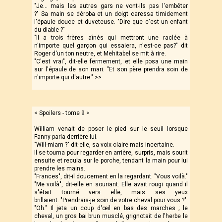
"Je… mais les autres gars ne vont-ils pas l'embêter
?" Sa main se déroba et un doigt caressa timidement
l'épaule douce et duveteuse. "Dire que c'est un enfant
du diable ?"
"Il a trois frères aînés qui mettront une raclée à
n'importe quel garçon qui essaiera, n'est-ce pas?" dit
Roger d'un ton neutre, et Mehitabel se mit à rire.
"C'est vrai", dit-elle fermement, et elle posa une main
sur l'épaule de son mari. "Et son père prendra soin de
n'importe qui d'autre." >>
[Fin de la section]
< Spoilers - tome 9 >
William venait de poser le pied sur le seuil lorsque
Fanny parla derrière lui.
"Will-miam ?" dit-elle, sa voix claire mais incertaine.
Il se tourna pour regarder en arrière, surpris, mais sourit
ensuite et recula sur le porche, tendant la main pour lui
prendre les mains.
"Frances", dit-il doucement en la regardant. "Vous voilà."
"Me voilà", dit-elle en souriant. Elle avait rougi quand il
s'était tourné vers elle, mais ses yeux
brillaient. "Prendrais-je soin de votre cheval pour vous ?"
"Oh." Il jeta un coup d'œil en bas des marches ; le
cheval, un gros bai brun musclé, grignotait de l'herbe le