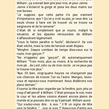
William ; ça sonnait bien pire pour moi, et pour Jamie.
Jamie s'éclaircit la gorge et posa les deux mains sur
son bureau.
"Je suppose que cette partie n'a pas vraiment
d'importance, aye ? Qu'on y croit ou pas, je veux dire. La
seule chose à faire est de trouver où se trouve sa
seigneurie et de le ramener."
C'était dit si simplement que je souris, malgré la
situation, et les épaules retroussées de William
s'affaissèrent légèrement.
"Vous le faites paraître si facile", déclara-t-il. Sa voix
était sèche, mais la note de tension avait disparu.
"Mmphm. Depuis combien de temps êtes-vous sur la
route, mon garçon ?"
"Ne m'appelez pas 'garçon'", dit automatiquement
William. "Trois mois, plus ou moins. A la recherche de
mon pè... de Lord John ou de mon oncle. Je ne peux pas
le trouver non plus."
"Aye. Eh bien, vingt-quatre heures ne changeront pas
vos chances de trouver l'un ou l'autre. Mangez, lavez-
vous et reposez-vous maintenant. Nous établirons nos
plans demain."
Il tourna la tête pour regarder par la fenêtre, puis jeta un
coup d'œil pensif à William. C'était presque le soir, mais
la cour et les arbres voisins étaient encore pleins de
monde et je pouvais dire ce qu'il pensait. William aussi.
"Qui voulez-vous dire… à eux…" il fit un signe de tête
vers la fenêtre, "… que je suis ?" Beaucoup d'entre eux