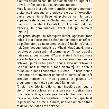
d'autres causées par l'usure quotidienne de l'âge et du
travail. Un filet pour attraper un futur inconnu.
Mais la petite étoile de mer tremblotante dans ma main
droite était presque une ardoise vierge, à l'exception
d'une seule ligne lisse et profonde sur la partie
supérieure de la paume. Seulement une. Le manuel de
diagnostic de Merck l'appelait un pli simien [ndlt: en
français, le nom médical exact est "pli palmaire
unique"].
Les petits doigts se recroquevillèrent, agrippant mon
index. Il était faible, mais c'était certainement un réflexe
de préhension. La naissance avait été facile - c'était le
huitième accouchement de Mhairi MacDonald, mais
les choses pouvaient mal tourner avec n'importe quelle
naissance. Les scores d'Apgar étaient faibles, mais
acceptables - à l'exception de certains des autres
réflexes ; je n'arrivais pas du tout à avoir un réflexe de
Babinski [ndlt: le réflexe cutané plantaire] - et le tonus
musculaire dans l'ensemble, qui était... le bébé donna
une sorte de mouvement saccadé et convulsif qui le fit
presque tomber de mes genoux et poussa un
grognement qui n'était pas tout à fait un cri.
"Chut, ma chérie, je te tiens… ne t'inquiète pas, tout ira
bien…" Je la soulevai et je la caressai – petite, mais
chaude et solide, enveloppée dans la chemise de son
frère aîné, faute de couverture – contre mon épaule et
je jetai un coup d'œil à la mère, une sensation de froid
et de lourdeur dans ma poitrine.