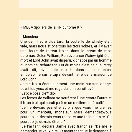
< MEGA Spoilers de la FIN du tome 9 >
- Monsieur -
Une demi-heure plus tard, la bouteille de whisky était
vide, mais nous étions tous les trois sobres, et il y avait
une boule de terreur froide dans le creux de mon
estomac. Selon William, Perseverance Wainwright était
mort et Lord John avait disparu, kidnappé par un homme
du nom de Richardson. Ou du moins c'est ce que Percy
avait dit, avant de mourir dans la confusion,
empoisonné sur le tapis devant l'âtre de la maison de
Lord John.
Jamie frotta énergiquement une main sur son visage,
ouvrit les yeux et me regarda, un sourcil levé.
"Est-ce possible?" dit-il.
Les lèvres de William se serrèrent l'une contre l'autre et
il fit un bruit qui aurait pu être un reniflement étouffé.
"Je ne devrais pas être surpris que vous me preniez
pour un menteur, monsieur. Mais demandez-vous
pourquoi je devrais vous raconter une telle histoire. Ou
pourquoi je devrais être ici."
"Je l'ai fait", déclara Jamie avec franchise. "De me le
demander, je veux dire. Et maintenant, je le demande à