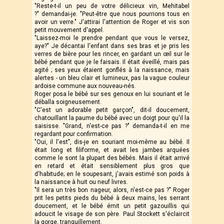
"Reste-t-il un peu de votre délicieux vin, Mehitabel
?" demandai-je. "Peut-être que nous pourrions tous en
avoir un verre." J'attirai l'attention de Roger et vis son
petit mouvement d'appel.
"Laissez-moi le prendre pendant que vous le versez,
aye?" Je décantai l'enfant dans ses bras et je pris les
verres de bière pour les rincer, en gardant un œil sur le
bébé pendant que je le faisais. Il était éveillé, mais pas
agité ; ses yeux étaient gonflés à la naissance, mais
alertes - un bleu clair et lumineux, pas la vague couleur
ardoise commune aux nouveau-nés.
Roger posa le bébé sur ses genoux en lui souriant et le
déballa soigneusement.
"C'est un adorable petit garçon", dit-il doucement,
chatouillant la paume du bébé avec un doigt pour qu'il la
saisisse. "Grand, n'est-ce pas ?" demanda-t-il en me
regardant pour confirmation.
"Oui, il l'est", dis-je en souriant moi-même au bébé. Il
était long et filiforme, et avait les jambes arquées
comme le sont la plupart des bébés. Mais il était arrivé
en retard et était sensiblement plus gros que
d'habitude; en le soupesant, j'avais estimé son poids à
la naissance à huit ou neuf livres.
"Il sera un très bon nageur, alors, n'est-ce pas ?" Roger
prit les petits pieds du bébé à deux mains, les serrant
doucement, et le bébé émit un petit gazouillis qui
adoucit le visage de son père. Paul Stockett s'éclaircit
la gorge, tranquillement.