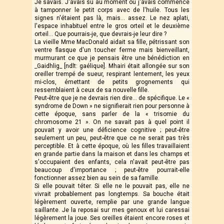
Je savais. J'avais su au moment où j'avais commencé
à tamponner le petit corps avec de l'huile. Tous les
signes n'étaient pas là, mais… assez. Le nez aplati,
l'espace inhabituel entre le gros orteil et le deuxième
orteil… Que pourrais-je, que devrais-je leur dire ?
La vieille Mme MacDonald aidait sa fille, pétrissant son
ventre flasque d'un toucher ferme mais bienveillant,
murmurant ce que je pensais être une bénédiction en
_Gaidhlig_ [ndlt: gaélique]. Mhairi était allongée sur son
oreiller trempé de sueur, respirant lentement, les yeux
mi-clos, émettant de petits grognements qui
ressemblaient à ceux de sa nouvelle fille.
Peut-être que je ne devrais rien dire… de spécifique. Le «
syndrome de Down » ne signifierait rien pour personne à
cette époque, sans parler de la « trisomie du
chromosome 21 ». On ne savait pas à quel point il
pouvait y avoir une déficience cognitive ; peut-être
seulement un peu, peut-être que ce ne serait pas très
perceptible. Et à cette époque, où les filles travaillaient
en grande partie dans la maison et dans les champs et
s'occupaient des enfants, cela n'avait peut-être pas
beaucoup d'importance ; peut-être pourrait-elle
fonctionner assez bien au sein de sa famille.
Si elle pouvait téter. Si elle ne le pouvait pas, elle ne
vivrait probablement pas longtemps. Sa bouche était
légèrement ouverte, remplie par une grande langue
saillante. Je la reposai sur mes genoux et lui caressai
légèrement la joue. Ses oreilles étaient encore roses et