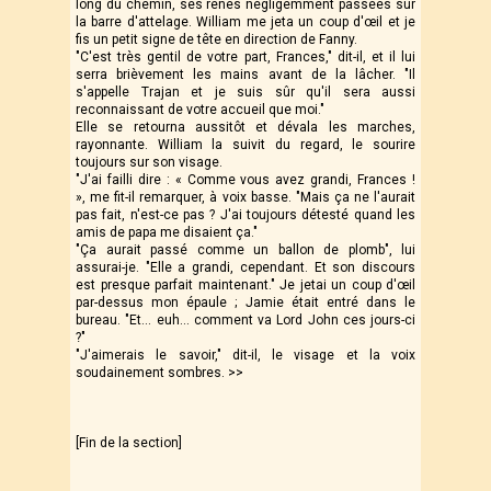
long du chemin, ses rênes négligemment passées sur
la barre d'attelage. William me jeta un coup d'œil et je
fis un petit signe de tête en direction de Fanny.
"C'est très gentil de votre part, Frances," dit-il, et il lui
serra brièvement les mains avant de la lâcher. "Il
s'appelle Trajan et je suis sûr qu'il sera aussi
reconnaissant de votre accueil que moi."
Elle se retourna aussitôt et dévala les marches,
rayonnante. William la suivit du regard, le sourire
toujours sur son visage.
"J'ai failli dire : « Comme vous avez grandi, Frances !
», me fit-il remarquer, à voix basse. "Mais ça ne l'aurait
pas fait, n'est-ce pas ? J'ai toujours détesté quand les
amis de papa me disaient ça."
"Ça aurait passé comme un ballon de plomb", lui
assurai-je. "Elle a grandi, cependant. Et son discours
est presque parfait maintenant." Je jetai un coup d'œil
par-dessus mon épaule ; Jamie était entré dans le
bureau. "Et… euh… comment va Lord John ces jours-ci
?"
"J'aimerais le savoir," dit-il, le visage et la voix
soudainement sombres. >>
[Fin de la section]