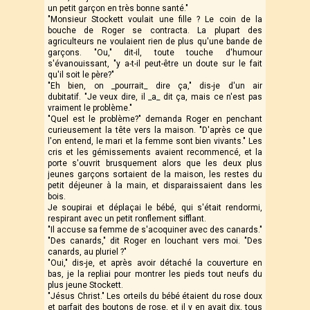
un petit garçon en très bonne santé."
"Monsieur Stockett voulait une fille ? Le coin de la
bouche de Roger se contracta. La plupart des
agriculteurs ne voulaient rien de plus qu'une bande de
garçons. "Ou," dit-il, toute touche d'humour
s'évanouissant, "y a-t-il peut-être un doute sur le fait
qu'il soit le père?"
"Eh bien, on _pourrait_ dire ça," dis-je d'un air
dubitatif. "Je veux dire, il _a_ dit ça, mais ce n'est pas
vraiment le problème."
"Quel est le problème?" demanda Roger en penchant
curieusement la tête vers la maison. "D'après ce que
l'on entend, le mari et la femme sont bien vivants." Les
cris et les gémissements avaient recommencé, et la
porte s'ouvrit brusquement alors que les deux plus
jeunes garçons sortaient de la maison, les restes du
petit déjeuner à la main, et disparaissaient dans les
bois.
Je soupirai et déplaçai le bébé, qui s'était rendormi,
respirant avec un petit ronflement sifflant.
"Il accuse sa femme de s'acoquiner avec des canards."
"Des canards," dit Roger en louchant vers moi. "Des
canards, au pluriel ?"
"Oui," dis-je, et après avoir détaché la couverture en
bas, je la repliai pour montrer les pieds tout neufs du
plus jeune Stockett.
"Jésus Christ." Les orteils du bébé étaient du rose doux
et parfait des boutons de rose, et il y en avait dix, tous