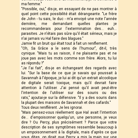
ma femme."
"Possible, oui," dis-je, en essayant de ne pas montrer à
quel point cette possibilité était dérangeante. "Le frère
de John - tu sais, le duc - m'a envoyé une note l'année
dernière, me demandant quelles plantes je
recommanderais pour l'extermination des… euh…
parasites. Je n'étais pas sûre qu'il était sérieux, mais je
n'ai jamais vu Hal faire des blagues."
Jamie fit un bruit qui était tout à fait un reniflement.
"Oh, Sa Grâce a le sens de l'humour", dit-il, très
cynique. "Mais tu as raison, il ne plaisante pas et ne
joue pas avec les mots comme son frère. Alors, tu lui
as répondu ?"
"Je l'ai fait", dis-je en échangeant des regards avec
lui. "Sur la base de ce que je savais qui poussait à
Savannah à l'époque, je lui ai dit qu'un extrait alcoolique
de digitale serait toxique, mais qu'il devrait faire
attention à l'utiliser. J'ai pensé qu'il avait peut-être
l'intention de l'utiliser sur des souris ou des
rats," ajoutai-je sur la défensive. "Il y a des souris dans
la plupart des maisons de Savannah et des cafards."
Tous deux reniflèrent. Je les ignorai.
"Mais pensez-vous réellement que Hal avait l'intention
de… d'empoisonner quelqu'un, une personne, je veux
dire ? Ou Percy, plus précisément ? Parce que votre
description de ses symptômes ressemble beaucoup à
un empoisonnement à la digitale, mais d'après ce que
vous dites, on dirait que Percy a mis la main sur une