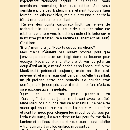
légèrement froissées depuis la naissance, mais
semblaient normales, bien que petites. Ses yeux
semblaient un peu bridés, mais étaient toujours bien
fermés, les cils invisibles, mais elle tourna aussitôt la
tête à mon contact, en reniflant.
_Réflexe des points cardinaux [ndlt: ou réflexe de
recherche, la stimulation tactile de la joue entraîne une
rotation de la tête vers le côté stimulé et le bébé ouvre
la bouche pour téter. Cela facilite l’allaitement au sein].
C'est bon_.
"Bien," murmurai-je. "Peux-tu sucer, ma chérie?"
Mes mains n'étaient pas assez propres pour que
j'envisage de mettre un doigt dans sa bouche pour
essayer. Nous aurions à attendre et voir. Je jetai un
coup d'œil au lit, à moitié caché dans l'obscurité. Mme
MacDonald pétrissait toujours, mais sa tête était
relevée et elle me regardait pendant qu'elle travaillait,
un pli profond entre ses sourcils. Sa bouche était
serrée, mais je compris que ni moi ni l'enfant n'étions
sa préoccupation immédiate.
"Quel est le mot pour placenta en
_Gaidhlig_?" demandai-je en me levant avec le bébé.
Mme MacDonald cligna des yeux et retira une perle de
sueur qui coulait sur sa joue. La porte et la fenêtre
étaient fermées pour éloigner les mouches attirées par
l'odeur du sang, il y avait donc un feu pour fournir de la
lumière et de l'eau chaude, et nous tous – sauf le bébé
– transpirions dans les ombres mouvantes.