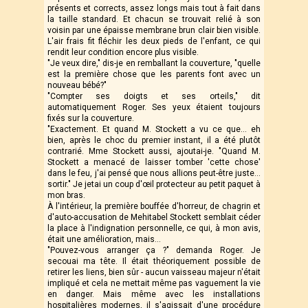
présents et corrects, assez longs mais tout à fait dans
la taille standard. Et chacun se trouvait relié à son
voisin par une épaisse membrane brun clair bien visible.
L'air frais fit fléchir les deux pieds de l'enfant, ce qui
rendit leur condition encore plus visible.
"Je veux dire," dis-je en remballant la couverture, "quelle
est la première chose que les parents font avec un
nouveau bébé?"
"Compter ses doigts et ses orteils," dit
automatiquement Roger. Ses yeux étaient toujours
fixés sur la couverture.
"Exactement. Et quand M. Stockett a vu ce que... eh
bien, après le choc du premier instant, il a été plutôt
contrarié. Mme Stockett aussi, ajoutai-je. "Quand M.
Stockett a menacé de laisser tomber 'cette chose'
dans le feu, j'ai pensé que nous allions peut-être juste...
sortir." Je jetai un coup d'œil protecteur au petit paquet à
mon bras.
À l'intérieur, la première bouffée d'horreur, de chagrin et
d'auto-accusation de Mehitabel Stockett semblait céder
la place à l'indignation personnelle, ce qui, à mon avis,
était une amélioration, mais...
"Pouvez-vous arranger ça ?" demanda Roger. Je
secouai ma tête. Il était théoriquement possible de
retirer les liens, bien sûr - aucun vaisseau majeur n'était
impliqué et cela ne mettait même pas vaguement la vie
en danger. Mais même avec les installations
hospitalières modernes, il s'agissait d'une procédure