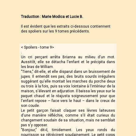
Traduction : Marie Modica et Lucie B.
Il est évident que les extraits ci-dessous contiennent
des spoliers sur les 9 tomes précédents.
< Spoilers - tome 9>
.
Un cri perçant arrêta Brianna au milieu d'un mot.
Aussitôt, elle se détacha l'enfant et le précipita dans
les bras de William.
"Tiens," dit-elle, et elle disparut dans un bruissement de
jupes. Il entendit ses pas, des bruits sourds irréguliers
suggérant qu'elle montait les marches du porche deux
ou trois à la fois, puis sa voix lointaine à l'intérieur de la
maison, s'élevant en adjuration. Il baissa les yeux sur le
paquet chaud et le réajusta soigneusement pour que
l'enfant repose – face vers le haut – dans le creux de
son coude.
Le petit garçon faisait claquer ses lèvres laiteuses
d'une manière réfléchie, comme s'il était curieux du
changement soudain de sa situation, mais ne semblait
pas s'y opposer.
"Bonjour," dit-il, timidement. Les yeux ronds du
nourrisson se rétrécirent soudainement. Le petit corps