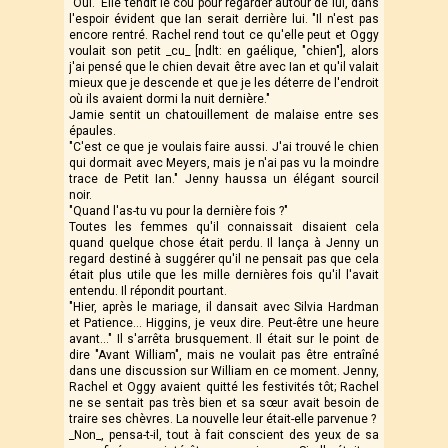
"Oui." Elle tendit le cou pour regarder autour de lui, dans
l'espoir évident que Ian serait derrière lui. "Il n'est pas
encore rentré. Rachel rend tout ce qu'elle peut et Oggy
voulait son petit _cu_ [ndlt: en gaélique, "chien"], alors
j'ai pensé que le chien devait être avec Ian et qu'il valait
mieux que je descende et que je les déterre de l'endroit
où ils avaient dormi la nuit dernière."
Jamie sentit un chatouillement de malaise entre ses
épaules.
"C'est ce que je voulais faire aussi. J'ai trouvé le chien
qui dormait avec Meyers, mais je n'ai pas vu la moindre
trace de Petit Ian." Jenny haussa un élégant sourcil
noir.
"Quand l'as-tu vu pour la dernière fois ?"
Toutes les femmes qu'il connaissait disaient cela
quand quelque chose était perdu. Il lança à Jenny un
regard destiné à suggérer qu'il ne pensait pas que cela
était plus utile que les mille dernières fois qu'il l'avait
entendu. Il répondit pourtant.
"Hier, après le mariage, il dansait avec Silvia Hardman
et Patience... Higgins, je veux dire. Peut-être une heure
avant…" Il s'arrêta brusquement. Il était sur le point de
dire "Avant William", mais ne voulait pas être entraîné
dans une discussion sur William en ce moment. Jenny,
Rachel et Oggy avaient quitté les festivités tôt; Rachel
ne se sentait pas très bien et sa sœur avait besoin de
traire ses chèvres. La nouvelle leur était-elle parvenue ?
_Non_, pensa-t-il, tout à fait conscient des yeux de sa