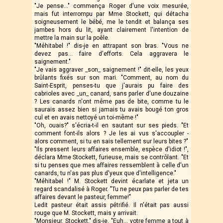
"Je pense..." commença Roger d'une voix mesurée,
mais fut interrompu par Mme Stockett, qui détacha
soigneusement le bébé, me le tendit et balança ses
jambes hors du lit, ayant clairement l'intention de
mettre la main sur la poêle.
"Méhitabel !" dis-je en attrapant son bras. "Vous ne
devez pas… faire d'efforts. Cela aggravera le
saignement."
"Je vais aggraver _son_ saignement !" dit-elle, les yeux
brûlants fixés sur son mari. "Comment, au nom du
Saint-Esprit, penses-tu que j'aurais pu faire des
cabrioles avec _un_ canard, sans parler d'une douzaine
? Les canards n'ont même pas de bite, comme tu le
saurais assez bien si jamais tu avais bougé ton gros
cul et en avais nettoyé un toi-même !"
"Oh, ouais?" s'écria-t-il en sautant sur ses pieds. "Et
comment font-ils alors ? Je les ai vus s'accoupler -
alors comment, si tu en sais tellement sur leurs bites ?"
"Ils pressent leurs affaires ensemble, espèce d'idiot !",
déclara Mme Stockett, furieuse, mais se contrôlant. "Et
si tu penses que mes affaires ressemblent à celle d'un
canards, tu n'as pas plus d'yeux que d'intelligence."
"Méhitabel !" M. Stockett devint écarlate et jeta un
regard scandalisé à Roger. "Tu ne peux pas parler de tes
affaires devant le pasteur, femme!"
Ledit pasteur était assis pétrifié. Il n'était pas aussi
rouge que M. Stockett, mais y arrivait.
"Monsieur. Stockett," dis-je. "Euh… votre femme a tout à