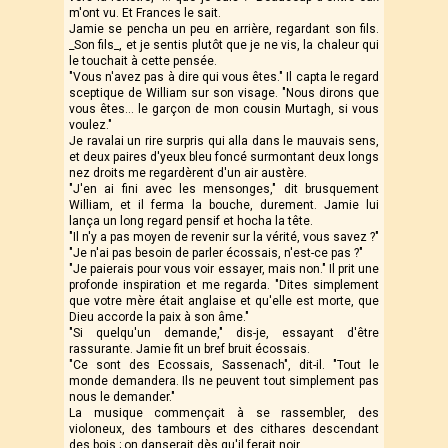
m'ont vu. Et Frances le sait.
Jamie se pencha un peu en arrière, regardant son fils.
_Son fils_, et je sentis plutôt que je ne vis, la chaleur qui
le touchait à cette pensée.
"Vous n'avez pas à dire qui vous êtes." Il capta le regard
sceptique de William sur son visage. "Nous dirons que
vous êtes… le garçon de mon cousin Murtagh, si vous
voulez."
Je ravalai un rire surpris qui alla dans le mauvais sens,
et deux paires d'yeux bleu foncé surmontant deux longs
nez droits me regardèrent d'un air austère.
"J'en ai fini avec les mensonges," dit brusquement
William, et il ferma la bouche, durement. Jamie lui
lança un long regard pensif et hocha la tête.
"Il n'y a pas moyen de revenir sur la vérité, vous savez ?"
"Je n'ai pas besoin de parler écossais, n'est-ce pas ?"
"Je paierais pour vous voir essayer, mais non." Il prit une
profonde inspiration et me regarda. "Dites simplement
que votre mère était anglaise et qu'elle est morte, que
Dieu accorde la paix à son âme."
"Si quelqu'un demande," dis-je, essayant d'être
rassurante. Jamie fit un bref bruit écossais.
"Ce sont des Ecossais, Sassenach", dit-il. "Tout le
monde demandera. Ils ne peuvent tout simplement pas
nous le demander."
La musique commençait à se rassembler, des
violoneux, des tambours et des cithares descendant
des bois ; on danserait dès qu'il ferait noir.