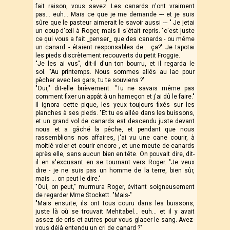
fait raison, vous savez. Les canards n'ont vraiment
pas… euh… Mais ce que je me demande --- et je suis
sûre que le pasteur aimerait le savoir aussi --- " Je jetai
un coup d'œil à Roger, mais il s'était repris. "c'est juste
ce qui vous a fait _penser_ que des canards - ou même
un canard - étaient responsables de… ça?" Je tapotai
les pieds discrètement recouverts du petit Froggie.
"Je les ai vus", dit-il d'un ton bourru, et il regarda le
sol. "Au printemps. Nous sommes allés au lac pour
pêcher avec les gars, tu te souviens ?"
"Oui," dit-elle brièvement. "Tu ne savais même pas
comment fixer un appât à un hameçon et j'ai dû le faire."
Il ignora cette pique, les yeux toujours fixés sur les
planches à ses pieds. "Et tu es allée dans les buissons,
et un grand vol de canards est descendu juste devant
nous et a gâché la pêche, et pendant que nous
rassemblions nos affaires, j'ai vu une cane courir, à
moitié voler et courir encore , et une meute de canards
après elle, sans aucun bien en tête. On pouvait dire, dit-
il en s'excusant en se tournant vers Roger. "Je veux
dire - je ne suis pas un homme de la terre, bien sûr,
mais ... on peut le dire."
"Oui, on peut," murmura Roger, évitant soigneusement
de regarder Mme Stockett. "Mais-"
"Mais ensuite, ils ont tous couru dans les buissons,
juste là où se trouvait Mehitabel… euh… et il y avait
assez de cris et autres pour vous glacer le sang. Avez-
vous déjà entendu un cri de canard ?"