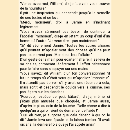
"Venez avec moi, William," dis-je. "Je vais vous trouver
de la nourriture."
Il prit une inspiration qui descendit jusqu'à la semelle
de ses bottes et se leva.
"Merci, monsieur", dit-il à Jamie en s'inclinant
légèrement.
"Vous n'avez sûrement pas besoin de continuer à
l'appeler "monsieur", dis-je en jetant un coup d'œil d'un
homme à l'autre. "Je veux dire... pas maintenant."
"Si" dit sèchement Jamie. "Toutes les autres choses
qu'il pourrait m'appeler sont des choses qu'il ne peut
pas - ou ne veut pas. ‘Monsieur’ fera l’affaire."
D'un geste de la main pour écarter l'affaire, il se leva de
sa chaise, grimaçant légèrement à l'effort nécessaire
pour le faire sans s'appuyer sur ses mains.
"Vous savez," dit William, d'un ton conversationnel, "il
fut un temps où c'était vous qui m'appeliez "monsieur".
Il n'attendit pas de voir s'il y avait une réponse à cela,
mais sortit et descendit le couloir vers la cuisine, ses
pas légers sur les planches.
"Pourquoi, espèce de petit bâtard", dis-je, même si
j'étais plus amusée que choquée, et Jamie aussi,
d'après le pli au coin de la bouche. "Belle chose à dire à
quelqu'un à qui on vient de demander de l'aide !"
"Oui, eh bien, je suppose que cela dépend à qui on le
dit." Jamie leva une épaule et la laissa tomber. "Il avait
six ans, la dernière fois que je l'ai appelé ainsi."