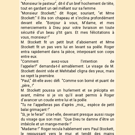
"Monsieur le pasteur", dit-il d'un bref hochement de tête,
tout en gardant un œil méfiant sur sa femme.
"Monsieur Stockett," dit Roger, souriant, "et Mme
Stockett." Il ôta son chapeau et s'inclina profondément
devant elle. "Bonjour à vous, M'dame, et mes
remerciements à Dieu pour votre livraison en toute
sécurité d'un beau p'tit gars. Et mes félicitations à
vous, monsieur !"
M. Stockett fit un petit bruit d'aboiement et Mme
Stockett fit un pas vers lui en levant sa poêle. Roger
entra rapidement dans la pièce, interposant son corps
entre eux.
"Comment avez-vous l'intention de
l'appeler?" demanda-t-il aimablement. Le visage de M.
Stockett devint vide et Mehitabel cligna des yeux, mais
se reprit la première.
"Paul," dit-elle avec défi. "Comme son borné et puant de
_père_ !"
M. Stockett poussa un hurlement et se précipita en
avant, même si je vis qu'il avait permis à Roger
d'avancer un coude entre lui et la poêle.
"Tu ne l'appelleras pas d'après _moi_, espèce de petit
balai grimaçant !"
"Si, je le ferai!" cria-t-elle, devenant presque aussi rouge
du visage que son mari. "Que Dieu te damne d'être un
imbécile et un mange-merde !"
"Madame !" Roger recula habilement vers Paul Stockett,
le repoussant vers le mur, et tendit des mains