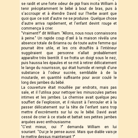
se raidit et une forte odeur de pipi frais incita William à
tenir précipitamment le bébé à bout de bras, puis à
s'accroupir et à étendre David sur l'herbe avant que
quoi que ce soit d'autre ne se produise. Quelque chose
d'autre arriva rapidement, et l'enfant devint rouge et
commença à crier.
"Vraiment?" dit William. "Allons, nous nous connaissons
à peine." Un rapide coup d'œil à la maison révéla une
absence totale de Brianna ou de toute autre femme qui
pourrait être utile, et les cris étouffés à l'intérieur
suggéraient que personne n'allait probablement
apparaître très bientôt. Il se frotta un doigt sous le nez,
puis haussa les épaules et se mit à retirer délicatement
le lange du nourrisson, qui était humide et rempli d'une
substance à l'odeur sucrée, semblable à de la
moutarde, en quantité suffisante pour avoir coulé le
long des jambes du bébé.
La couverture était mouillée par endroits, mais pas
sale, et il l'utilisa pour nettoyer les minuscules parties
intimes et les jambes. La chemise avait quelque peu
souffert de l'explosion, et il réussit à l'enrouler et à la
passer délicatement sur la tête de l'enfant sans trop
mettre d'excréments sur lui ou le bébé. David avait
cessé de crier à ce stade et battait ses petites jambes
arquées avec enthousiasme.
"C'est mieux, oui ?" demanda William en lui
souriant. "Oui je le pense aussi. Mais que diable vais-je
te mettre dessus maintenant ?"