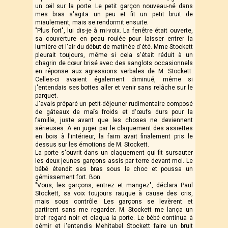
un œil sur la porte. Le petit garçon nouveau-né dans
mes bras s'agita un peu et fit un petit bruit de
miaulement, mais se rendormit ensuite.
"Plus fort", lui dis-je à mi-voix. La fenêtre était ouverte,
sa couverture en peau roulée pour laisser entrer la
lumière et l'air du début de matinée d'été. Mme Stockett
pleurait toujours, même si cela s'était réduit à un
chagrin de cœur brisé avec des sanglots occasionnels
en réponse aux agressions verbales de M. Stockett.
Celles-ci avaient également diminué, même si
j'entendais ses bottes aller et venir sans relâche sur le
parquet.
J'avais préparé un petit-déjeuner rudimentaire composé
de gâteaux de maïs froids et d'œufs durs pour la
famille, juste avant que les choses ne deviennent
sérieuses. À en juger par le claquement des assiettes
en bois à l'intérieur, la faim avait finalement pris le
dessus sur les émotions de M. Stockett.
La porte s'ouvrit dans un claquement qui fit sursauter
les deux jeunes garçons assis par terre devant moi. Le
bébé étendit ses bras sous le choc et poussa un
gémissement fort. Bon.
"Vous, les garçons, entrez et mangez", déclara Paul
Stockett, sa voix toujours rauque à cause des cris,
mais sous contrôle. Les garçons se levèrent et
partirent sans me regarder. M. Stockett me lança un
bref regard noir et claqua la porte. Le bébé continua à
gémir et j'entendis Mehitabel Stockett faire un bruit