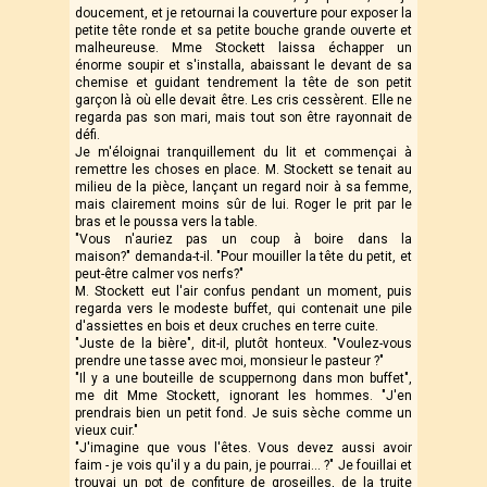
doucement, et je retournai la couverture pour exposer la
petite tête ronde et sa petite bouche grande ouverte et
malheureuse. Mme Stockett laissa échapper un
énorme soupir et s'installa, abaissant le devant de sa
chemise et guidant tendrement la tête de son petit
garçon là où elle devait être. Les cris cessèrent. Elle ne
regarda pas son mari, mais tout son être rayonnait de
défi.
Je m'éloignai tranquillement du lit et commençai à
remettre les choses en place. M. Stockett se tenait au
milieu de la pièce, lançant un regard noir à sa femme,
mais clairement moins sûr de lui. Roger le prit par le
bras et le poussa vers la table.
"Vous n'auriez pas un coup à boire dans la
maison?" demanda-t-il. "Pour mouiller la tête du petit, et
peut-être calmer vos nerfs?"
M. Stockett eut l'air confus pendant un moment, puis
regarda vers le modeste buffet, qui contenait une pile
d'assiettes en bois et deux cruches en terre cuite.
"Juste de la bière", dit-il, plutôt honteux. "Voulez-vous
prendre une tasse avec moi, monsieur le pasteur ?"
"Il y a une bouteille de scuppernong dans mon buffet",
me dit Mme Stockett, ignorant les hommes. "J'en
prendrais bien un petit fond. Je suis sèche comme un
vieux cuir."
"J'imagine que vous l'êtes. Vous devez aussi avoir
faim - je vois qu'il y a du pain, je pourrai... ?" Je fouillai et
trouvai un pot de confiture de groseilles, de la truite