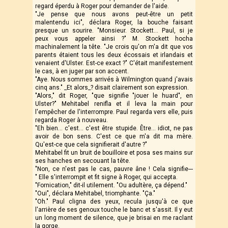
regard éperdu à Roger pour demander de l'aide.
"Je pense que nous avons peut-être un petit
malentendu ici", déclara Roger, la bouche faisant
presque un sourire. "Monsieur. Stockett... Paul, si je
peux vous appeler ainsi ?" M. Stockett hocha
machinalement la tête. "Je crois qu'on m'a dit que vos
parents étaient tous les deux écossais et irlandais et
venaient d'Ulster. Est-ce exact ?" C'était manifestement
le cas, à en juger par son accent.
"Aye. Nous sommes arrivés à Wilmington quand j'avais
cinq ans." _Et alors_? disait clairement son expression.
"Alors," dit Roger, "que signifie "jouer le huard", en
Ulster?" Mehitabel renifla et il leva la main pour
l'empêcher de l'interrompre. Paul regarda vers elle, puis
regarda Roger à nouveau.
"Eh bien… c'est… c'est être stupide. Être… idiot, ne pas
avoir de bon sens. C'est ce que m'a dit ma mère.
Qu'est-ce que cela signifierait d'autre ?"
Mehitabel fit un bruit de bouilloire et posa ses mains sur
ses hanches en secouant la tête.
"Non, ce n'est pas le cas, pauvre âne ! Cela signifie---
" Elle s'interrompit et fit signe à Roger, qui accepta.
"Fornication," dit-il utilement. "Ou adultère, ça dépend."
"Oui", déclara Mehitabel, triomphante. "Ça."
"Oh." Paul cligna des yeux, recula jusqu'à ce que
l'arrière de ses genoux touche le banc et s'assit. Il y eut
un long moment de silence, que je brisai en me raclant
la gorge.