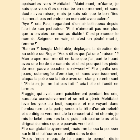
apaisantes vers Mehitabel. "Maintenant, m'dame, je
sais que vous êtes contrariée en ce moment, et sans
doute avec raison, mais je suis sûr que le bon Dieu
n'aimerait pas entendre son nom crié avec colère."
"Aye !" cria Paul, regardant d'un air belliqueux depuis
l'abri de son protecteur. "Et il n'aimerait pas non plus
que tu envoies ton mari au diable ! C'est prononcer le
nom du Seigneur en vain, et c'est un péché mortel,
femme !"
"Raison ?" beugla Mehitable, déplaçant la direction de
sa colère sur Roger. "Vous dites que j'ai une '_raison_' ?
Mon propre mari me dit en face que j'ai joué le huard
avec une horde de canards et c'est pourquoi les pieds
de mon pauvre bouchon sont—sont—" Elle gonfla ses
joues, submergée d'émotion, et sans avertissement,
claqua la poêle sur la table avec un _clang_ retentissant
! "Eh bien, je _ne l'ai pas fait_!" cria-t-elle et fondit en
larmes.
Froggie, qui avait dormi paisiblement pendant les cris,
sursauta convulsivement et se mit à gémir. Mehitabel
leva les yeux au bruit, surprise, et me voyant dans
l'embrasure de la porte, secoua la tête d'un air hébété
et se dirigea vers moi. Je la rencontrai à mi-chemin, je
mis le bébé dans ses bras, puis j'attrapai un bras et la
dirigeai du mieux que je pouvais vers le lit.
Elle sanglotait bruyamment, mais me laissa la pousser
sur le lit et lui fourrer un oreiller dans le dos.
"Vous feriez mieux de le nourrir, je pense", dis-je