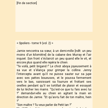
[Fin de section]
< Spoilers - tome 9 (vol. 2) >
.
Jamie rencontra sa sœur, à un demi-mille [ndlt: un peu
moins d'un kilomètre] de la cabane des Murray et l'air
inquiet. Son front s'éclaircit un peu quand elle le vit, et
encore plus quand elle repéra le chien.
"Te voilà, petit brigand !" Le chiot aboya joyeusement à
sa vue et s'élança pour grimper la colline. Jenny
l'intercepta avant qu'il ne puisse sauter sur sa jupe
avec ses pattes boueuses, et le poussa fermement
vers le bas, saisissant sa fourrure et frottant ses
oreilles pendant qu'il se tortillait de plaisir et essayait
de lui lécher les mains. "Qu'est-ce que tu fais avec lui
?" demanda-t-elle au chien en agitant la main en
direction de Jamie. "Et qu'as-tu fait de ton maître, hein
?"
"Son maître ? Tu veux parler de Petit Ian ?"