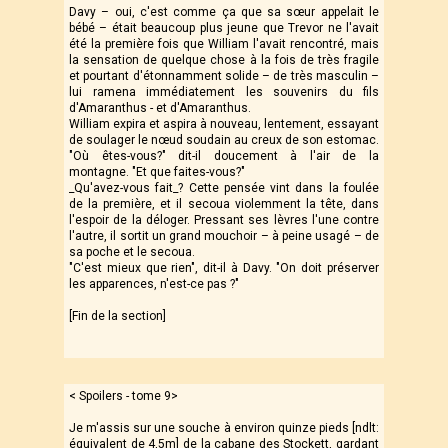
Davy – oui, c'est comme ça que sa sœur appelait le
bébé – était beaucoup plus jeune que Trevor ne l'avait
été la première fois que William l'avait rencontré, mais
la sensation de quelque chose à la fois de très fragile
et pourtant d'étonnamment solide – de très masculin –
lui ramena immédiatement les souvenirs du fils
d'Amaranthus - et d'Amaranthus.
William expira et aspira à nouveau, lentement, essayant
de soulager le nœud soudain au creux de son estomac.
"Où êtes-vous?" dit-il doucement à l'air de la
montagne. "Et que faites-vous?"
_Qu'avez-vous fait_? Cette pensée vint dans la foulée
de la première, et il secoua violemment la tête, dans
l'espoir de la déloger. Pressant ses lèvres l'une contre
l'autre, il sortit un grand mouchoir – à peine usagé – de
sa poche et le secoua.
"C'est mieux que rien", dit-il à Davy. "On doit préserver
les apparences, n'est-ce pas ?"
[Fin de la section]
< Spoilers - tome 9>
Je m'assis sur une souche à environ quinze pieds [ndlt:
équivalent de 4,5m] de la cabane des Stockett, gardant