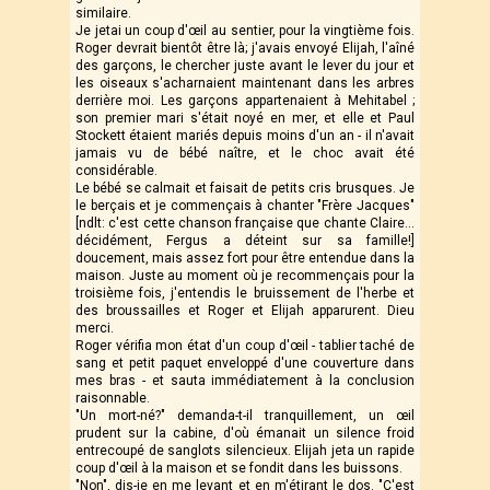
similaire.
Je jetai un coup d'œil au sentier, pour la vingtième fois.
Roger devrait bientôt être là; j'avais envoyé Elijah, l'aîné
des garçons, le chercher juste avant le lever du jour et
les oiseaux s'acharnaient maintenant dans les arbres
derrière moi. Les garçons appartenaient à Mehitabel ;
son premier mari s'était noyé en mer, et elle et Paul
Stockett étaient mariés depuis moins d'un an - il n'avait
jamais vu de bébé naître, et le choc avait été
considérable.
Le bébé se calmait et faisait de petits cris brusques. Je
le berçais et je commençais à chanter "Frère Jacques"
[ndlt: c'est cette chanson française que chante Claire...
décidément, Fergus a déteint sur sa famille!]
doucement, mais assez fort pour être entendue dans la
maison. Juste au moment où je recommençais pour la
troisième fois, j'entendis le bruissement de l'herbe et
des broussailles et Roger et Elijah apparurent. Dieu
merci.
Roger vérifia mon état d'un coup d'œil - tablier taché de
sang et petit paquet enveloppé d'une couverture dans
mes bras - et sauta immédiatement à la conclusion
raisonnable.
"Un mort-né?" demanda-t-il tranquillement, un œil
prudent sur la cabine, d'où émanait un silence froid
entrecoupé de sanglots silencieux. Elijah jeta un rapide
coup d'œil à la maison et se fondit dans les buissons.
"Non", dis-je en me levant et en m'étirant le dos. "C'est