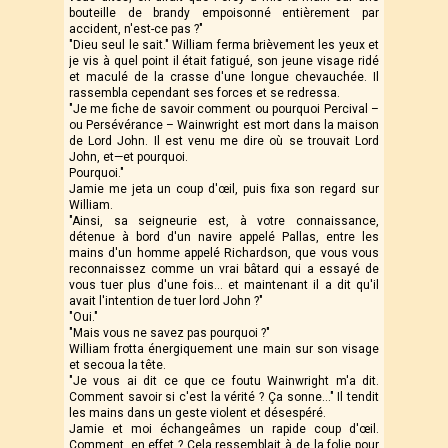
bouteille de brandy empoisonné entièrement par
accident, n'est-ce pas ?"
"Dieu seul le sait." William ferma brièvement les yeux et
je vis à quel point il était fatigué, son jeune visage ridé
et maculé de la crasse d'une longue chevauchée. Il
rassembla cependant ses forces et se redressa.
"Je me fiche de savoir comment ou pourquoi Percival –
ou Persévérance – Wainwright est mort dans la maison
de Lord John. Il est venu me dire où se trouvait Lord
John, et—et pourquoi.
Pourquoi."
Jamie me jeta un coup d'œil, puis fixa son regard sur
William.
"Ainsi, sa seigneurie est, à votre connaissance,
détenue à bord d'un navire appelé Pallas, entre les
mains d'un homme appelé Richardson, que vous vous
reconnaissez comme un vrai bâtard qui a essayé de
vous tuer plus d'une fois... et maintenant il a dit qu'il
avait l'intention de tuer lord John ?"
"Oui."
"Mais vous ne savez pas pourquoi ?"
William frotta énergiquement une main sur son visage
et secoua la tête.
"Je vous ai dit ce que ce foutu Wainwright m'a dit.
Comment savoir si c'est la vérité ? Ça sonne…" Il tendit
les mains dans un geste violent et désespéré.
Jamie et moi échangeâmes un rapide coup d'œil.
Comment, en effet ? Cela ressemblait à de la folie pour