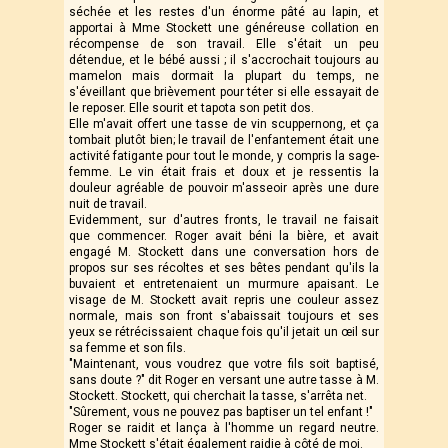
séchée et les restes d'un énorme pâté au lapin, et
apportai à Mme Stockett une généreuse collation en
récompense de son travail. Elle s'était un peu
détendue, et le bébé aussi ; il s'accrochait toujours au
mamelon mais dormait la plupart du temps, ne
s'éveillant que brièvement pour téter si elle essayait de
le reposer. Elle sourit et tapota son petit dos.
Elle m'avait offert une tasse de vin scuppernong, et ça
tombait plutôt bien; le travail de l'enfantement était une
activité fatigante pour tout le monde, y compris la sage-
femme. Le vin était frais et doux et je ressentis la
douleur agréable de pouvoir m'asseoir après une dure
nuit de travail.
Evidemment, sur d'autres fronts, le travail ne faisait
que commencer. Roger avait béni la bière, et avait
engagé M. Stockett dans une conversation hors de
propos sur ses récoltes et ses bêtes pendant qu'ils la
buvaient et entretenaient un murmure apaisant. Le
visage de M. Stockett avait repris une couleur assez
normale, mais son front s'abaissait toujours et ses
yeux se rétrécissaient chaque fois qu'il jetait un œil sur
sa femme et son fils.
"Maintenant, vous voudrez que votre fils soit baptisé,
sans doute ?" dit Roger en versant une autre tasse à M.
Stockett. Stockett, qui cherchait la tasse, s'arrêta net.
"Sûrement, vous ne pouvez pas baptiser un tel enfant !"
Roger se raidit et lança à l'homme un regard neutre.
Mme Stockett s'était également raidie à côté de moi.