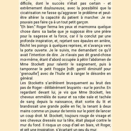
difficile, dont le succès n'était pas certain - et
extrêmement douloureuse, avec la possibilité que la
cicatrisation ne fasse qu'aggraver le problème et peut-
être altérer la capacité du patient à marcher. Je ne
pouvais pas faire ça à un tout petit garçon.
"Eh bien." Roger ferma les yeux et marmonna quelque
chose dans sa barbe que je supposai être une prière
pour la sagesse et la force, car il la conclut par une
profonde inspiration, et, rejetant ses épaules en arrière,
fléchit les poings à quelques reprises, et s'avança vers
la porte ouverte. Je le suivis, me demandant ce qu'il
avait l'intention de dire. Je n'avais pas dit grand-chose
moi-même, étant d'abord occupée à pétrir l'abdomen de
Mme Stockett pour ralentir le saignement, puis à
tamponner le petit Froggie [ndlt: gentil diminutif pour
'grenouille'] avec de l'huile et à ranger le désordre en
général.
Les Stocketts s'arrêtèrent brusquement au bruit des
pas de Roger - délibérément bruyants - sur le porche. En
regardant devant lui, je vis que Mme Stockett, les
cheveux emmêlés de sueur et sa robe sale et tachée
de sang depuis la naissance, était sortie du lit et
brandissait une grande poêle en fer, la tenant à deux
mains comme un joueur de tennis sur le point de lancer
un coup droit. M. Stockett, toujours rouge de visage et
ses cheveux dressés sur la tête, était plaqué contre le
mur du fond. Il risqua un coup d'œil en biais, vit Roger,
et prit une inspiration, s'écartant un peu du mur.