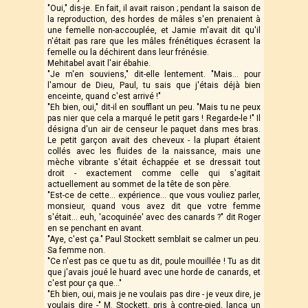
"Oui," dis-je. En fait, il avait raison ; pendant la saison de
la reproduction, des hordes de mâles s'en prenaient à
une femelle non-accouplée, et Jamie m'avait dit qu'il
n'était pas rare que les mâles frénétiques écrasent la
femelle ou la déchirent dans leur frénésie.
Mehitabel avait l'air ébahie.
"Je m'en souviens," dit-elle lentement. "Mais… pour
l'amour de Dieu, Paul, tu sais que j'étais déjà bien
enceinte, quand c'est arrivé !"
"Eh bien, oui," dit-il en soufflant un peu. "Mais tu ne peux
pas nier que cela a marqué le petit gars ! Regarde-le !" Il
désigna d'un air de censeur le paquet dans mes bras.
Le petit garçon avait des cheveux - la plupart étaient
collés avec les fluides de la naissance, mais une
mèche vibrante s'était échappée et se dressait tout
droit - exactement comme celle qui s'agitait
actuellement au sommet de la tête de son père.
"Est-ce de cette... expérience... que vous vouliez parler,
monsieur, quand vous avez dit que votre femme
s'était... euh, 'acoquinée' avec des canards ?" dit Roger
en se penchant en avant.
"Aye, c'est ça." Paul Stockett semblait se calmer un peu.
Sa femme non.
"Ce n'est pas ce que tu as dit, poule mouillée ! Tu as dit
que j'avais joué le huard avec une horde de canards, et
c'est pour ça que..."
"Eh bien, oui, mais je ne voulais pas dire - je veux dire, je
voulais dire -" M. Stockett, pris à contre-pied, lança un