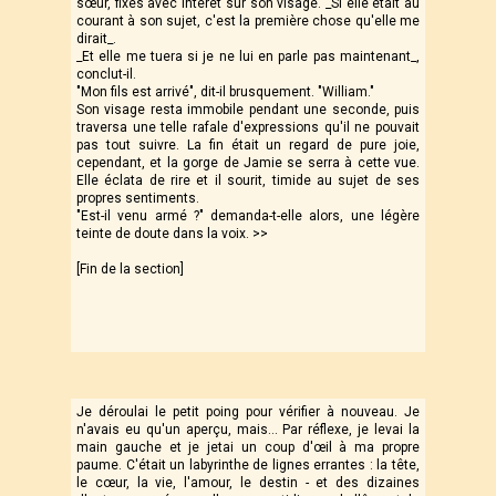
sœur, fixés avec intérêt sur son visage. _Si elle était au
courant à son sujet, c'est la première chose qu'elle me
dirait_.
_Et elle me tuera si je ne lui en parle pas maintenant_,
conclut-il.
"Mon fils est arrivé", dit-il brusquement. "William."
Son visage resta immobile pendant une seconde, puis
traversa une telle rafale d'expressions qu'il ne pouvait
pas tout suivre. La fin était un regard de pure joie,
cependant, et la gorge de Jamie se serra à cette vue.
Elle éclata de rire et il sourit, timide au sujet de ses
propres sentiments.
"Est-il venu armé ?" demanda-t-elle alors, une légère
teinte de doute dans la voix. >>
[Fin de la section]
Je déroulai le petit poing pour vérifier à nouveau. Je
n'avais eu qu'un aperçu, mais… Par réflexe, je levai la
main gauche et je jetai un coup d'œil à ma propre
paume. C'était un labyrinthe de lignes errantes : la tête,
le cœur, la vie, l'amour, le destin - et des dizaines