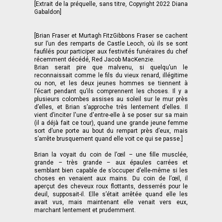
[Extrait de la préquelle, sans titre, Copyright 2022 Diana
Gabaldon]
[Brian Fraser et Murtagh FitzGibbons Fraser se cachent
sur l’un des remparts de Castle Leoch, où ils se sont
faufilés pour participer aux festivités funéraires du chef
récemment décédé, Red Jacob MacKenzie.
Brian serait pire que malvenu, si quelqu’un le
reconnaissait comme le fils du vieux renard, illégitime
ou non, et les deux jeunes hommes se tiennent à
l’écart pendant qu’ils comprennent les choses. Il y a
plusieurs colombes assises au soleil sur le mur près
d’elles, et Brian s’approche très lentement d’elles. Il
vient d’inciter l'une d'entre-elle à se poser sur sa main
(il a déjà fait ce tour), quand une grande jeune femme
sort d’une porte au bout du rempart près d’eux, mais
s’arrête brusquement quand elle voit ce qui se passe.]
Brian la voyait du coin de l’œil – une fille musclée,
grande – très grande – aux épaules carrées et
semblant bien capable de s’occuper d’elle-même si les
choses en venaient aux mains. Du coin de l’œil, il
aperçut des cheveux roux flottants, desserrés pour le
deuil, supposait-il. Elle s’était arrêtée quand elle les
avait vus, mais maintenant elle venait vers eux,
marchant lentement et prudemment.