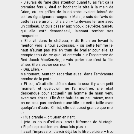
« J’aurais dû faire plus attention quand tu as fait ça la
première fois », dit-il en hochant la tête à la main de
Brian, où les griffes de la colombe avaient laissé de
petites égratignures rouges. « Mais je suis de l’avis de
cette lassie arrondi, bhalaich – tu devrais le faire avec
un corbeau. Et puis passer aux hiboux, peut-être. Sais-tu
qui elle est? demanda-t-il, laissant tomber ses
moqueries.
« Elle vit dans le château, » dit Brian en levant le
menton vers la tour au-dessus, « ou cette femme là-
haut n’aurait pas été en train de brailler pour elle. Et
compte tenu de ce que j’ai entendu sur l’apparence de
Red Jacob MacKenzie, je vais parier que c’est la fille
aînée. Ellen, est-ce son nom ?
« Oui, Ellen. »
Maintenant, Murtagh regardait aussi dans l’embrasure
sombre de la porte.
« Et oui, c’était elle. J’étais dans la cour il y a un petit
moment et quelqu’un me l’a montrée; Elle était
descendue pour accueillir un homme de main venu
avec ses sbires. Elle était habillée un peu mieux, mais
on ne peut pas confondre une fille de cette taille avec
quelqu’un d’autre. Christ, elle est aussi grande que moi
! »
« Plus grande », dit Brian en riant.
Il jeta un coup d’œil aux jarrets filiformes de Murtagh.
« Et pèse probablement deux fois plus. »
Il avait l’impression d’avoir déjà bu le litre de bière – trop