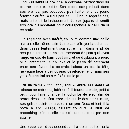
Il pouvait sentir le cœur de la colombe, battant dans sa
paume, doux et rapide. Son propre sang pulsait dans
ses oreilles, pas beaucoup plus lentement. La jeune
femme s’arrêta, à trois pas de lui; Il ne la regarda pas,
mais entendit le bruissement de ses jupons et sentit
son cœur s’accélérer pour correspondre à celui de la
colombe.
Elle regardait avec intérêt, toujours comme une caille
nichant elle-même, afin de ne pas effrayer la colombe.
Brian passa lentement son autre main dans le pli de
son plaid, rompit un coin du morceau de pain qu’il avait
rangé en cas de faim soudaine, et se déplaçant encore
plus lentement, le souleva et le plaça délicatement
entre ses lèvres. La colombe baissa un peu la tête,
nerveuse face à ce nouveau développement, mais ses
yeux étaient brillants et fixés sur le pain.
Il fit un faible « tchi, tchi, tchi », entre ses dents et
l’oiseau se redressa, intéressé. Il tourna la main, petit à
petit, pour faire changer la colombe de pied afin de
rester debout, et finit avec elle sur le dos de sa main,
ses griffes pointues creusant un peu. Doux et lent, il la
porta à son visage, faisant toujours le bruit de
shooshing, afin qu’elle ne soit pas surprise par son
souffle.
Une seconde....deux secondes... La colombe tourna la