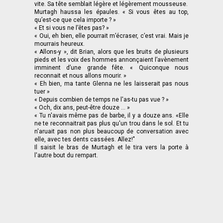
vite. Sa tête semblait légère et légèrement mousseuse.
Murtagh haussa les épaules. « Si vous êtes au top,
qu’est-ce que cela importe ? »
« Et si vous ne l’êtes pas? »
« Oui, eh bien, elle pourrait m’écraser, c’est vrai. Mais je
mourrais heureux.
« Allons-y », dit Brian, alors que les bruits de plusieurs
pieds et les voix des hommes annonçaient l’avènement
imminent d’une grande fête. « Quiconque nous
reconnait et nous allons mourir. »
« Eh bien, ma tante Glenna ne les laisserait pas nous
tuer »
« Depuis combien de temps ne l'as-tu pas vue ? »
« Och, dix ans, peut-être douze ... »
« Tu n'avais même pas de barbe, il y a douze ans. «Elle
ne te reconnaitrait pas plus qu'un trou dans le sol. Et tu
n'aruait pas non plus beaucoup de conversation avec
elle, avec tes dents cassées. Allez!"
Il saisit le bras de Murtagh et le tira vers la porte à
l'autre bout du rempart.