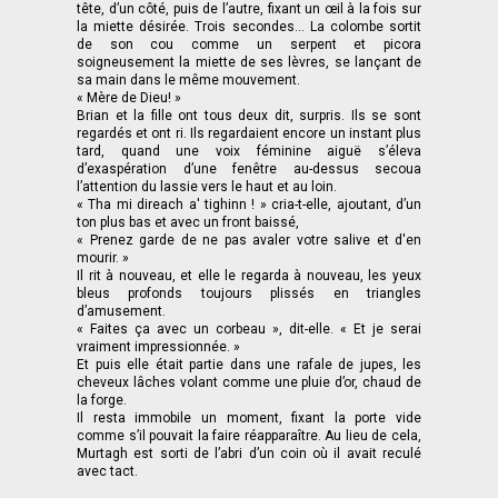
tête, d’un côté, puis de l’autre, fixant un œil à la fois sur
la miette désirée. Trois secondes... La colombe sortit
de son cou comme un serpent et picora
soigneusement la miette de ses lèvres, se lançant de
sa main dans le même mouvement.
« Mère de Dieu! »
Brian et la fille ont tous deux dit, surpris. Ils se sont
regardés et ont ri. Ils regardaient encore un instant plus
tard, quand une voix féminine aiguë s’éleva
d’exaspération d’une fenêtre au-dessus secoua
l’attention du lassie vers le haut et au loin.
« Tha mi direach a' tighinn ! » cria-t-elle, ajoutant, d’un
ton plus bas et avec un front baissé,
« Prenez garde de ne pas avaler votre salive et d'en
mourir. »
Il rit à nouveau, et elle le regarda à nouveau, les yeux
bleus profonds toujours plissés en triangles
d’amusement.
« Faites ça avec un corbeau », dit-elle. « Et je serai
vraiment impressionnée. »
Et puis elle était partie dans une rafale de jupes, les
cheveux lâches volant comme une pluie d’or, chaud de
la forge.
Il resta immobile un moment, fixant la porte vide
comme s’il pouvait la faire réapparaître. Au lieu de cela,
Murtagh est sorti de l’abri d’un coin où il avait reculé
avec tact.