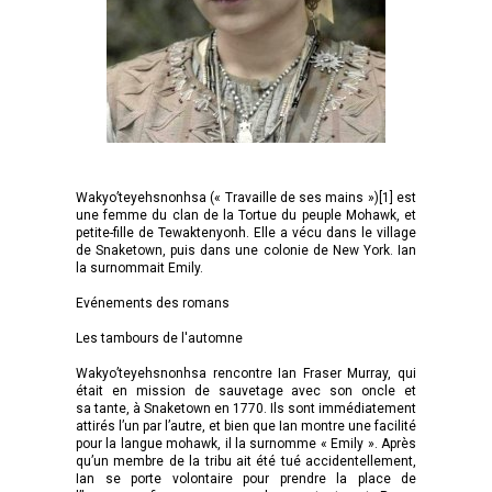
Wakyo’teyehsnonhsa (« Travaille de ses mains »)[1] est
une femme du clan de la Tortue du peuple Mohawk, et
petite-fille de Tewaktenyonh. Elle a vécu dans le village
de Snaketown, puis dans une colonie de New York. Ian
la surnommait Emily.
Evénements des romans
Les tambours de l'automne
Wakyo’teyehsnonhsa rencontre Ian Fraser Murray, qui
était en mission de sauvetage avec son oncle et
sa tante, à Snaketown en 1770. Ils sont immédiatement
attirés l’un par l’autre, et bien que Ian montre une facilité
pour la langue mohawk, il la surnomme « Emily ». Après
qu’un membre de la tribu ait été tué accidentellement,
Ian se porte volontaire pour prendre la place de