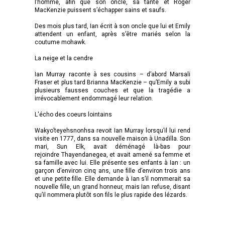
l’homme, afin que son oncle, sa tante et Roger
MacKenzie puissent s’échapper sains et saufs.
Des mois plus tard, Ian écrit à son oncle que lui et Emily
attendent un enfant, après s’être mariés selon la
coutume mohawk.
La neige et la cendre
Ian Murray raconte à ses cousins – d’abord Marsali
Fraser et plus tard Brianna MacKenzie – qu’Emily a subi
plusieurs fausses couches et que la tragédie a
irrévocablement endommagé leur relation.
L'écho des coeurs lointains
Wakyo’teyehsnonhsa revoit Ian Murray lorsqu’il lui rend
visite en 1777, dans sa nouvelle maison à Unadilla. Son
mari, Sun Elk, avait déménagé là-bas pour
rejoindre Thayendanegea, et avait amené sa femme et
sa famille avec lui. Elle présente ses enfants à Ian : un
garçon d’environ cinq ans, une fille d’environ trois ans
et une petite fille. Elle demande à Ian s’il nommerait sa
nouvelle fille, un grand honneur, mais Ian refuse, disant
qu’il nommera plutôt son fils le plus rapide des lézards.