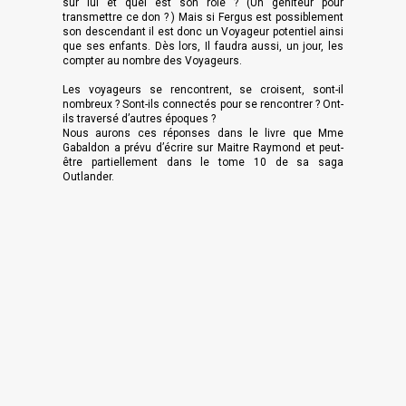
sur lui et quel est son rôle ? (Un géniteur pour
transmettre ce don ? ) Mais si Fergus est possiblement
son descendant il est donc un Voyageur potentiel ainsi
que ses enfants. Dès lors, Il faudra aussi, un jour, les
compter au nombre des Voyageurs.
Les voyageurs se rencontrent, se croisent, sont-il
nombreux ? Sont-ils connectés pour se rencontrer ? Ont-
ils traversé d’autres époques ?
Nous aurons ces réponses dans le livre que Mme
Gabaldon a prévu d’écrire sur Maitre Raymond et peut-
être partiellement dans le tome 10 de sa saga
Outlander.