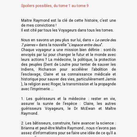
Spoilers possibles, du tome 1 au tome 9
Maitre Raymond est la clé de cette histoire, c’est une
de mes convictions !
Il est cité par tous les Voyageurs dans tous les tomes.
Nous en savons un peu plus sur lui, dans «
Le cercle des
7 pierres
» dans la nouvelle "
L'espace entre deux
".
Chaque voyageur a une mission bien définie : sont-ils
envoyés par lui pour changer le futur et le monde avec
leurs actions ? La médecine, la politique, la protection
des peuples (Dent de Loutre pour tenter de sauver les
Indiens, Richarson pour accélérer l’abolition de
l’esclavage, Claire et sa connaissance médicale et
historique pour sauver des vies, particulièrement Jamie
), la religion avec Roger, la transmission et la propagnde
avec l’imprimerie ...
1. Les guérisseurs et la médecine : rester en vie,
assurer la survie de l’espèce : Claire, les autres
guérisseurs Voyageurs, le Dr McEwan et Maître
Raymond.
2. Les bâtisseurs, construire, faire avancer la science :
Brianna et peut-être Maître Raymond ; nous n’avons pas
assez d’informations pour se faire une idée de ce qu’il a