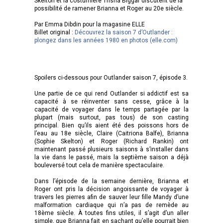
Skelton et la costumière Trisha Biggar discutent de la
possibilité de ramener Brianna et Roger au 20e siècle.
Par Emma Dibdin pour la magasine ELLE
Billet original :
Découvrez la saison 7 d’Outlander :
plongez dans les années 1980 en photos (elle.com)
Spoilers ci-dessous pour Outlander saison 7, épisode 3.
Une partie de ce qui rend Outlander si addictif est sa
capacité à se réinventer sans cesse, grâce à la
capacité de voyager dans le temps partagée par la
plupart (mais surtout, pas tous) de son casting
principal. Bien qu’ils aient été des poissons hors de
l’eau au 18e siècle, Claire (Caitriona Balfe), Brianna
(Sophie Skelton) et Roger (Richard Rankin) ont
maintenant passé plusieurs saisons à s’installer dans
la vie dans le passé, mais la septième saison a déjà
bouleversé tout cela de manière spectaculaire.
Dans l’épisode de la semaine dernière, Brianna et
Roger ont pris la décision angoissante de voyager à
travers les pierres afin de sauver leur fille Mandy d’une
malformation cardiaque qui n’a pas de remède au
18ème siècle. À toutes fins utiles, il s’agit d’un aller
simple, que Brianna fait en sachant qu’elle pourrait bien