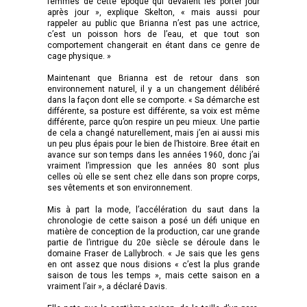
femmes de cette époque qui devaient les porter jour
après jour », explique Skelton, « mais aussi pour
rappeler au public que Brianna n’est pas une actrice,
c’est un poisson hors de l’eau, et que tout son
comportement changerait en étant dans ce genre de
cage physique. »
Maintenant que Brianna est de retour dans son
environnement naturel, il y a un changement délibéré
dans la façon dont elle se comporte. « Sa démarche est
différente, sa posture est différente, sa voix est même
différente, parce qu’on respire un peu mieux. Une partie
de cela a changé naturellement, mais j’en ai aussi mis
un peu plus épais pour le bien de l’histoire. Bree était en
avance sur son temps dans les années 1960, donc j’ai
vraiment l’impression que les années 80 sont plus
celles où elle se sent chez elle dans son propre corps,
ses vêtements et son environnement.
Mis à part la mode, l’accélération du saut dans la
chronologie de cette saison a posé un défi unique en
matière de conception de la production, car une grande
partie de l’intrigue du 20e siècle se déroule dans le
domaine Fraser de Lallybroch. « Je sais que les gens
en ont assez que nous disions « c’est la plus grande
saison de tous les temps », mais cette saison en a
vraiment l’air », a déclaré Davis.