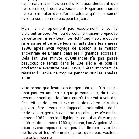
ne jamais revoir ses parents. Et aussi déchirant que
soit ce choix, il donne à Brianna et Roger une chance
de se réinstaller dans l’ère moderne qu’ils pensaient
avoir laissée derrière eux pour toujours.
Mais ils ne reprennent pas exactement là où ils
s’étaient arrêtés. Au lieu de cela, le troisième épisode
de cette semaine « Death Be Not Proud » voit le couple
faire sa vie et celle de leurs enfants dans les années
1980, après avoir voyagé de Boston à la maison
ancestrale de Brianna dans les Highlands écossais.
Cela fait une minute qu’Outlander n’a pas passé
beaucoup de temps dans le 20e siècle, et pour la
productrice exécutive Maril Davis, il était important de
résister à l’envie de trop se pencher sur les années
1980.
« Je pense que beaucoup de gens diront : 'Oh, ce ne
sont pas les années 80 que je connais' », dit Davis,
reconnaissant que les fans qui s’attendent à voir des
épaulettes, de gros cheveux et des vêtements fluo
peuvent être déçus par l’approche naturaliste de la
série. « Les gens doivent se rappeler que c’était les
années 1980 dans les Highlands, ce qui va être un peu
différent des années 1980 à, disons, Los Angeles. Mais
nous avons repoussé un peu les limites avec les
coiffures et les vêtements, parce que nous voulions
que cela ressorte.