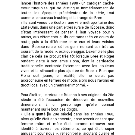
lancer l’histoire des années 1980 - un cardigan cache-
cœur turquoise qui se distingue immédiatement de
toutes les époques précédentes de la série, tout
comme le nouveau brushing et la frange de Bree.
« Ils sont venus de Boston, une ville métropolitaine des
États-Unis, dans une partie très rurale de l’Écosse, donc
c’était intéressant de penser à leur voyage pour y
arriver, aux vêtements qu’ils ont ramassés en cours de
route, puis à la différence entre eux et leurs voisins
dans l’Écosse rurale, où les gens ne sont pas très au
courant de la mode. », explique Biggar. L’exemple le plus
clair de cela se produit très tôt lorsque Bree et Roger
rendent visite à son amie Fiona, dont la garde-robe
traditionnelle contraste fortement avec les couleurs
vives et la silhouette plus ajustée de Bree. « Bien que
Fiona soit jeune, en réalité, elle ne serait pas
accrocheuse en termes de mode, alors nous l’avons en
tricot local avec un chemisier imprimé. »
Pour Skelton, le retour de Brianna à ses origines du 20e
siècle a été l’occasion de découvrir de nouvelles
dimensions à un personnage qu’elle connaît
maintenant sur le bout des doigts.
« Elle a quitté [le 20e siècle] dans les années 1960,
alors qu’elle était adolescente, donc revenir en tant que
femme mûre et mère était comme retrouver son
identité à travers les vêtements, ce qui était super
amusant pour nous », réfléchit-elle, ajoutant qu’elle et