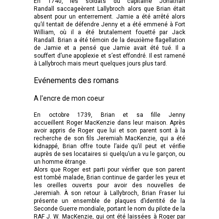
En 1740, les soldats du capitaine Jonathan
Randall saccageèrent Lallybroch alors que Brian était
absent pour un enterrement. Jamie a été arrêté alors
qu’il tentait de défendre Jenny et a été emmené à Fort
William, où il a été brutalement fouetté par Jack
Randall. Brian a été témoin de la deuxième flagellation
de Jamie et a pensé que Jamie avait été tué. Il a
souffert d’une apoplexie et s’est effondré. Il est ramené
à Lallybroch mais meurt quelques jours plus tard.
Evénements des romans
A l'encre de mon coeur
En octobre 1739, Brian et sa fille Jenny
accueillent Roger MacKenzie dans leur maison. Après
avoir appris de Roger que lui et son parent sont à la
recherche de son fils Jeremiah MacKenzie, qui a été
kidnappé, Brian offre toute l’aide qu’il peut et vérifie
auprès de ses locataires si quelqu’un a vu le garçon, ou
un homme étrange.
Alors que Roger est parti pour vérifier que son parent
est tombé malade, Brian continue de garder les yeux et
les oreilles ouverts pour avoir des nouvelles de
Jeremiah. À son retour à Lallybroch, Brian Fraser lui
présente un ensemble de plaques d’identité de la
Seconde Guerre mondiale, portant le nom du pilote de la
RAF J. W. MacKenzie, qui ont été laissées à Roger par