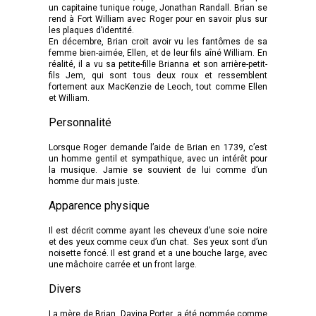
un capitaine tunique rouge, Jonathan Randall. Brian se
rend à Fort William avec Roger pour en savoir plus sur
les plaques d’identité.
En décembre, Brian croit avoir vu les fantômes de sa
femme bien-aimée, Ellen, et de leur fils aîné William. En
réalité, il a vu sa petite-fille Brianna et son arrière-petit-
fils Jem, qui sont tous deux roux et ressemblent
fortement aux MacKenzie de Leoch, tout comme Ellen
et William.
Personnalité
Lorsque Roger demande l’aide de Brian en 1739, c’est
un homme gentil et sympathique, avec un intérêt pour
la musique. Jamie se souvient de lui comme d’un
homme dur mais juste.
Apparence physique
Il est décrit comme ayant les cheveux d’une soie noire
et des yeux comme ceux d’un chat. Ses yeux sont d’un
noisette foncé. Il est grand et a une bouche large, avec
une mâchoire carrée et un front large.
Divers
La mère de Brian, Davina Porter, a été nommée comme