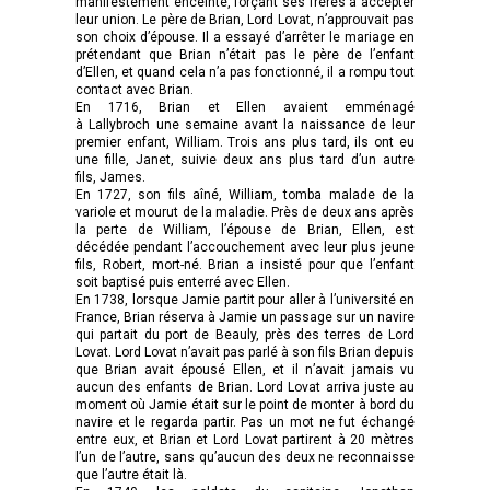
manifestement enceinte, forçant ses frères à accepter
leur union. Le père de Brian, Lord Lovat, n’approuvait pas
son choix d’épouse. Il a essayé d’arrêter le mariage en
prétendant que Brian n’était pas le père de l’enfant
d’Ellen, et quand cela n’a pas fonctionné, il a rompu tout
contact avec Brian.
En 1716, Brian et Ellen avaient emménagé
à Lallybroch une semaine avant la naissance de leur
premier enfant, William. Trois ans plus tard, ils ont eu
une fille, Janet, suivie deux ans plus tard d’un autre
fils, James.
En 1727, son fils aîné, William, tomba malade de la
variole et mourut de la maladie. Près de deux ans après
la perte de William, l’épouse de Brian, Ellen, est
décédée pendant l’accouchement avec leur plus jeune
fils, Robert, mort-né. Brian a insisté pour que l’enfant
soit baptisé puis enterré avec Ellen.
En 1738, lorsque Jamie partit pour aller à l’université en
France, Brian réserva à Jamie un passage sur un navire
qui partait du port de Beauly, près des terres de Lord
Lovat. Lord Lovat n’avait pas parlé à son fils Brian depuis
que Brian avait épousé Ellen, et il n’avait jamais vu
aucun des enfants de Brian. Lord Lovat arriva juste au
moment où Jamie était sur le point de monter à bord du
navire et le regarda partir. Pas un mot ne fut échangé
entre eux, et Brian et Lord Lovat partirent à 20 mètres
l’un de l’autre, sans qu’aucun des deux ne reconnaisse
que l’autre était là.