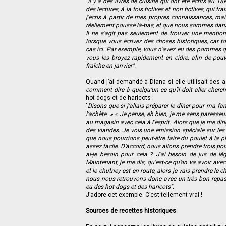
"Il y a des livres de cuisine qui ont été écrits au 1
des lectures, à la fois fictives et non fictives, qui t
j'écris à partir de mes propres connaissances, mai
réellement poussé là-bas, et que nous sommes dans
Il ne s’agit pas seulement de trouver une mention
lorsque vous écrivez des choses historiques, car to
cas ici. Par exemple, vous n’avez eu des pommes qu
vous les broyez rapidement en cidre, afin de pou
fraîche en janvier".
Quand j’ai demandé à Diana si elle utilisait des 
comment dire à quelqu’un ce qu’il doit aller cherch
hot-dogs et de haricots :
"
Disons que si j’allais préparer le dîner pour ma fam
l’achète. » « Je pense, eh bien, je me sens paresseux
au magasin avec cela à l’esprit. Alors que je me diri
des viandes. Je vois une émission spéciale sur les p
que nous pourrions peut-être faire du poulet à la pl
assez facile. D’accord, nous allons prendre trois poi
ai-je besoin pour cela ? J’ai besoin de jus de lé
Maintenant, je me dis, qu’est-ce qu’on va avoir avec ç
et le chutney est en route, alors je vais prendre le ch
nous nous retrouvons donc avec un très bon repas.
eu des hot-dogs et des haricots".
J’adore cet exemple. C’est tellement vrai !
Sources de recettes historiques