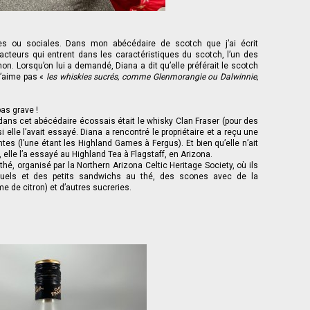
les ou sociales. Dans mon abécédaire de scotch que j’ai écrit
acteurs qui entrent dans les caractéristiques du scotch, l’un des
non. Lorsqu’on lui a demandé, Diana a dit qu’elle préférait le scotch
n’aime pas «
les whiskies sucrés, comme Glenmorangie ou Dalwinnie,
pas grave !
dans cet abécédaire écossais était le whisky Clan Fraser (pour des
i elle l’avait essayé. Diana a rencontré le propriétaire et a reçu une
tes (l’une étant les Highland Games à Fergus). Et bien qu’elle n’ait
 elle l’a essayé au Highland Tea à Flagstaff, en Arizona.
 thé, organisé par la Northern Arizona Celtic Heritage Society, où ils
tuels et des petits sandwichs au thé, des scones avec de la
e de citron) et d’autres sucreries.