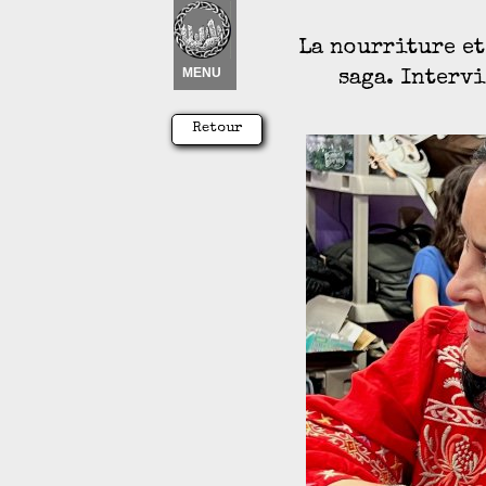
Nouvel élément
 ▾
La nourriture et
MENU
saga. Interv
Retour