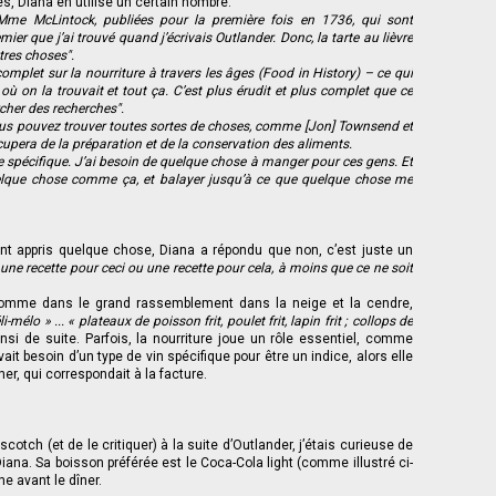
es, Diana en utilise un certain nombre.
Mme McLintock, publiées pour la première fois en 1736, qui sont
ier que j’ai trouvé quand j’écrivais Outlander. Donc, la tarte au lièvre
tres choses".
e complet sur la nourriture à travers les âges (Food in History) – ce qui
, où on la trouvait et tout ça. C’est plus érudit et plus complet que ce
rcher des recherches".
vous pouvez trouver toutes sortes de choses, comme [Jon] Townsend et
ccupera de la préparation et de la conservation des aliments.
e spécifique. J’ai besoin de quelque chose à manger pour ces gens. Et
uelque chose comme ça, et balayer jusqu’à ce que quelque chose me
ent appris quelque chose, Diana a répondu que non, c’est juste un
 une recette pour ceci ou une recette pour cela, à moins que ce ne soit
r, comme dans le grand rassemblement dans la neige et la cendre,
élo » ... « plateaux de poisson frit, poulet frit, lapin frit ; collops de
nsi de suite. Parfois, la nourriture joue un rôle essentiel, comme
ait besoin d’un type de vin spécifique pour être un indice, alors elle
er, qui correspondait à la facture.
otch (et de le critiquer) à la suite d’Outlander, j’étais curieuse de
iana. Sa boisson préférée est le Coca-Cola light (comme illustré ci-
e avant le dîner.