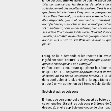
En ce qui concerne les livres de cuisine spécifiqu
"J’ai commencé par les Recettes de cuisine de 
spécifiquement des recettes écossaises. C’est le prem
que Jenny fait vient de ce livre, comme quelques au
"Il y a Reay Tannahill, qui a écrit une sorte de livr
était disponible, quand et comment ils l’utilisaient
dont j’ai besoin, mais c’est un bon endroit pour che
"Et maintenant, nous avons Internet, bien sûr, où 
ses vidéos YouTube du XVIIIe siècle. Souvent, il s’o
"Je n’ai pas l’habitude de chercher quelque chose d
donc je vais ouvrir un site Web ou un livre ou q
plaise".
Lorsqu’on lui a demandé si les recettes lui avai
ingrédient pour l’écriture.
"Peu importe que j’utilise
quelque chose qui soit lié à l’intrigue
."
Parfois, c’est la nourriture qui plante le déco
chapitre 54 : « ...
soupières de powdowdie et de méli-m
chevreuil au vin rouge, saucisses fumées...
» et ai
dans Lord John et le club Hellfire lorsque Diana av
a trouvé un vin autrichien du 18ème siècle, Schilch
Scotch et autres boissons
En tant que personne qui a découvert de boire du sc
savoir quelles étaient les boissons préférées de D
dessous), et elle apprécie une coupe de champagn