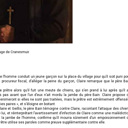
llage de Cranesmuir.
ue l’homme conduit un jeune garçon sur la place du village pour qu’il soit puni po
 procureur fiscal, d’alléger la peine du garçon, Claire remarque que le père Ba
prêtre alors qu’il fuit une meute de chiens, qui s’en prend à lui après qu’il a
 pas avant que l’un d’eux n’ait mordu la jambe du père Bain. Claire propose 
venimeront si elles ne sont pas traitées, mais le prêtre est extrêmement offensé
es paires », et s’éloigne en boitant.
aire et Geillis, le père Bain témoigne contre Claire, racontant l’attaque des chie
 lui, et réinterprétant l’avertissement d’infection de Claire comme une malédicti
 de la jambe de l’homme, confirme qu’il mourra sûrement d’un empoisonnement 
prêtre utilise ses paroles comme preuve supplémentaire contre elle.