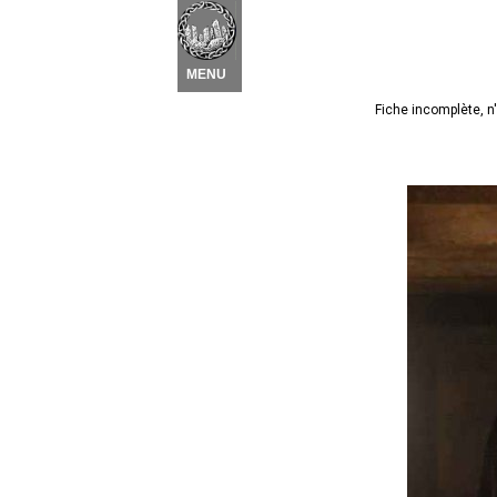
Nouvel élément
 ▾
MENU
Fiche incomplète, n'