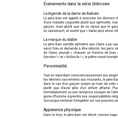
Événements dans la série télévisée
La légende de la dame de Balnain
Le père Bain est appelé à exorciser les démons d
d’une maladie corporelle plutôt que spirituelle, mais
garçon, mais plutôt que de se réjouir que le gar
un sassenach, et avertit que « Satan peut aimer ridi
La marque du diable
Le père Bain semble admettre que Claire a pu sauve
servir Dieu et demande à être relâché, les gens i
de Claire, pouvait « chasser un homme de Dieu ».
Sorcière ! » et « Brûlez-la ! », le prêtre sourit tri
Personnalité
Tout en répondant consciencieusement aux exigence
les derniers sacrements aux mourants, le père Bai
dans le cas d’un garçon surpris en train de voler d
plutôt que d’avoir pitié d’un enfant affamé. Pl
immédiatement vu une tentatrice essayer de l’attirer
genre d’homme à prendre ses responsabilités relig
Quiconque tenterait d’empiéter sur ces pouvoirs excl
Apparence physique
Dans le livre, le père Bain est décrit comme trapu 