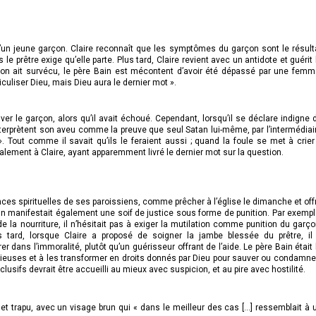
’un jeune garçon. Claire reconnaît que les symptômes du garçon sont le résult
 le prêtre exige qu’elle parte. Plus tard, Claire revient avec un antidote et guérit 
çon ait survécu, le père Bain est mécontent d’avoir été dépassé par une femm
culiser Dieu, mais Dieu aura le dernier mot ».
r le garçon, alors qu’il avait échoué. Cependant, lorsqu’il se déclare indigne 
nterprètent son aveu comme la preuve que seul Satan lui-même, par l’intermédiai
 Tout comme il savait qu’ils le feraient aussi ; quand la foule se met à crier
omphalement à Claire, ayant apparemment livré le dernier mot sur la question.
s spirituelles de ses paroissiens, comme prêcher à l’église le dimanche et offr
n manifestait également une soif de justice sous forme de punition. Par exempl
e la nourriture, il n’hésitait pas à exiger la mutilation comme punition du garço
us tard, lorsque Claire a proposé de soigner la jambe blessée du prêtre, il
 dans l’immoralité, plutôt qu’un guérisseur offrant de l’aide. Le père Bain était 
ieuses et à les transformer en droits donnés par Dieu pour sauver ou condamner
usifs devrait être accueilli au mieux avec suspicion, et au pire avec hostilité.
et trapu, avec un visage brun qui « dans le meilleur des cas [...] ressemblait à 