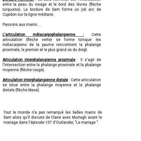
entre la peau du visage et le bord des lèvres (flèche
turquoise). La bordure de Sam forme un joli arc de
Cupidon sur la ligne médiane.
Passons aux mains....
L'articulation métacarpophalangienne :
Cette
articulation (flèche verte) se forme lorsque les
métacarpiens de la paume rencontrent la phalange
proximale, le premier et le plus grand os du doigt.
Articulation interphalangienne proximale
: Il s'agit de
l'intersection entre la phalange proximale et la phalange
moyenne (flèche rouge).
Articulation interphalangienne distale
: Cette articulation
se situe entre la phalange moyenne et la phalange
distale (flèche bleue).
Tout le monde n'a pas remarqué les belles mains de
Sam alors qu'il discute de Claire avec Murtagh avant le
mariage dans l'épisode 107 d'Outlander, "Le mariage ".