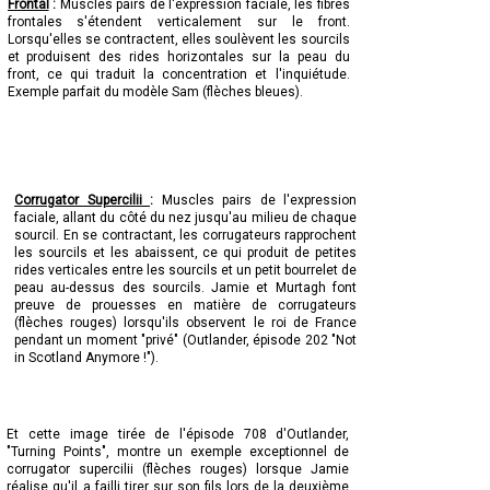
Frontal
:
Muscles pairs de l'expression faciale, les fibres
frontales s'étendent verticalement sur le front.
Lorsqu'elles se contractent, elles soulèvent les sourcils
et produisent des rides horizontales sur la peau du
front, ce qui traduit la concentration et l'inquiétude.
Exemple parfait du modèle Sam (flèches bleues).
Corrugator Supercilii
:
Muscles pairs de l'expression
faciale, allant du côté du nez jusqu'au milieu de chaque
sourcil. En se contractant, les corrugateurs rapprochent
les sourcils et les abaissent, ce qui produit de petites
rides verticales entre les sourcils et un petit bourrelet de
peau au-dessus des sourcils. Jamie et Murtagh font
preuve de prouesses en matière de corrugateurs
(flèches rouges) lorsqu'ils observent le roi de France
pendant un moment "privé" (Outlander, épisode 202 "Not
in Scotland Anymore !").
Et cette image tirée de l'épisode 708 d'Outlander,
"Turning Points", montre un exemple exceptionnel de
corrugator supercilii (flèches rouges) lorsque Jamie
réalise qu'il a failli tirer sur son fils lors de la deuxième