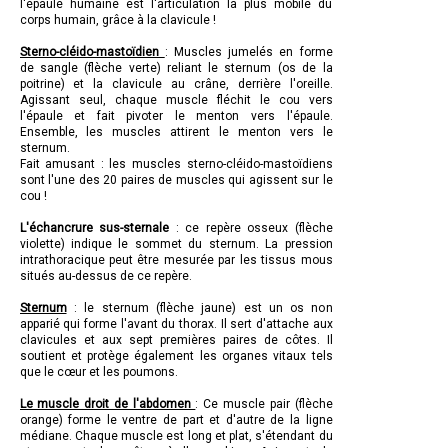
l'épaule humaine est l'articulation la plus mobile du
corps humain, grâce à la clavicule !
Sterno-cléido-mastoïdien
: Muscles jumelés en forme
de sangle (flèche verte) reliant le sternum (os de la
poitrine) et la clavicule au crâne, derrière l'oreille.
Agissant seul, chaque muscle fléchit le cou vers
l'épaule et fait pivoter le menton vers l'épaule.
Ensemble, les muscles attirent le menton vers le
sternum.
Fait amusant : les muscles sterno-cléido-mastoïdiens
sont l'une des 20 paires de muscles qui agissent sur le
cou !
L'échancrure sus-sternale
: ce repère osseux (flèche
violette) indique le sommet du sternum. La pression
intrathoracique peut être mesurée par les tissus mous
situés au-dessus de ce repère.
Sternum
: le sternum (flèche jaune) est un os non
apparié qui forme l'avant du thorax. Il sert d'attache aux
clavicules et aux sept premières paires de côtes. Il
soutient et protège également les organes vitaux tels
que le cœur et les poumons.
Le muscle droit de l'abdomen
: Ce muscle pair (flèche
orange) forme le ventre de part et d'autre de la ligne
médiane. Chaque muscle est long et plat, s'étendant du