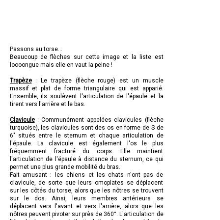
Passons au torse...
Beaucoup de flèches sur cette image et la liste est
loooongue mais elle en vaut la peine !
Trapèze
: Le trapèze (flèche rouge) est un muscle
massif et plat de forme triangulaire qui est apparié.
Ensemble, ils soulèvent l'articulation de l'épaule et la
tirent vers l'arrière et le bas.
Clavicule
: Communément appelées clavicules (flèche
turquoise), les clavicules sont des os en forme de S de
6″ situés entre le sternum et chaque articulation de
l'épaule. La clavicule est également l'os le plus
fréquemment fracturé du corps. Elle maintient
l'articulation de l'épaule à distance du sternum, ce qui
permet une plus grande mobilité du bras.
Fait amusant : les chiens et les chats n'ont pas de
clavicule, de sorte que leurs omoplates se déplacent
sur les côtés du torse, alors que les nôtres se trouvent
sur le dos. Ainsi, leurs membres antérieurs se
déplacent vers l'avant et vers l'arrière, alors que les
nôtres peuvent pivoter sur près de 360°. L'articulation de