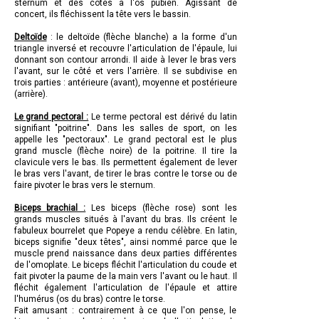
sternum et des côtes à l'os pubien. Agissant de
concert, ils fléchissent la tête vers le bassin.
Deltoïde
: le deltoïde (flèche blanche) a la forme d'un
triangle inversé et recouvre l'articulation de l'épaule, lui
donnant son contour arrondi. Il aide à lever le bras vers
l'avant, sur le côté et vers l'arrière. Il se subdivise en
trois parties : antérieure (avant), moyenne et postérieure
(arrière).
Le grand pectoral :
Le terme pectoral est dérivé du latin
signifiant "poitrine". Dans les salles de sport, on les
appelle les "pectoraux". Le grand pectoral est le plus
grand muscle (flèche noire) de la poitrine. Il tire la
clavicule vers le bas. Ils permettent également de lever
le bras vers l'avant, de tirer le bras contre le torse ou de
faire pivoter le bras vers le sternum.
Biceps brachial :
Les biceps (flèche rose) sont les
grands muscles situés à l'avant du bras. Ils créent le
fabuleux bourrelet que Popeye a rendu célèbre. En latin,
biceps signifie "deux têtes", ainsi nommé parce que le
muscle prend naissance dans deux parties différentes
de l'omoplate. Le biceps fléchit l'articulation du coude et
fait pivoter la paume de la main vers l'avant ou le haut. Il
fléchit également l'articulation de l'épaule et attire
l'humérus (os du bras) contre le torse.
Fait amusant : contrairement à ce que l'on pense, le