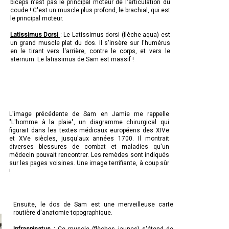
biceps n'est pas le principal moteur de l'articulation du
coude ! C'est un muscle plus profond, le brachial, qui est
le principal moteur.
Latissimus Dorsi
: Le Latissimus dorsi (flèche aqua) est
un grand muscle plat du dos. Il s'insère sur l'humérus
en le tirant vers l'arrière, contre le corps, et vers le
sternum. Le latissimus de Sam est massif !
L'image précédente de Sam en Jamie me rappelle
"L'homme à la plaie", un diagramme chirurgical qui
figurait dans les textes médicaux européens des XIVe
et XVe siècles, jusqu'aux années 1700. Il montrait
diverses blessures de combat et maladies qu'un
médecin pouvait rencontrer. Les remèdes sont indiqués
sur les pages voisines. Une image terrifiante, à coup sûr
!
Ensuite, le dos de Sam est une merveilleuse carte
routière d'anatomie topographique.
Infraspinatus :
Ce muscle (flèches jaunes) s'étend de