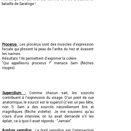
bataille de Saratoga !
Procerus
: Les procérus sont des muscles d'expression
faciale qui plissent la peau de l'arête du nez et évasent
les narines.
Résultats ? Ils permettent d'exprimer la colère.
"Qui appelles-tu procerus ?" menace Sam (flèches
rouges).
Supercilium :
Comme chacun sait, les sourcils
contribuent à l'expression du visage. D'un point de vue
anatomique, le sourcil est le supercil (c'est un peu bête,
non ?). Sam a des sourcils naturellement fins et
magnifiques (flèche violette). Je me souviens qu'au
cours d'une interview, on lui avait demandé s'il les
épilait, ce à quoi il avait répondu : "Jamais".
Bordure vermillon
: Le bord vermillon est l'intersection