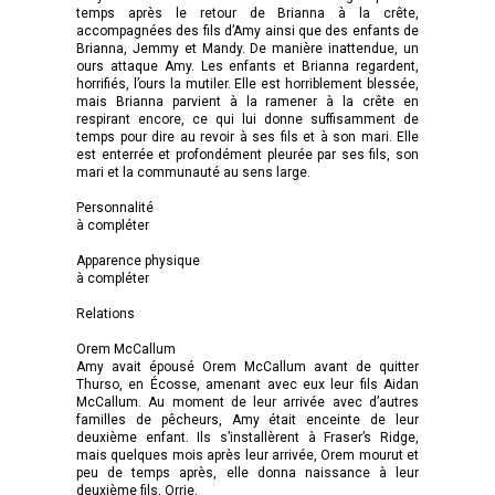
temps après le retour de Brianna à la crête,
accompagnées des fils d’Amy ainsi que des enfants de
Brianna, Jemmy et Mandy. De manière inattendue, un
ours attaque Amy. Les enfants et Brianna regardent,
horrifiés, l’ours la mutiler. Elle est horriblement blessée,
mais Brianna parvient à la ramener à la crête en
respirant encore, ce qui lui donne suffisamment de
temps pour dire au revoir à ses fils et à son mari. Elle
est enterrée et profondément pleurée par ses fils, son
mari et la communauté au sens large.
Personnalité
à compléter
Apparence physique
à compléter
Relations
Orem McCallum
Amy avait épousé Orem McCallum avant de quitter
Thurso, en Écosse, amenant avec eux leur fils Aidan
McCallum. Au moment de leur arrivée avec d’autres
familles de pêcheurs, Amy était enceinte de leur
deuxième enfant. Ils s’installèrent à Fraser’s Ridge,
mais quelques mois après leur arrivée, Orem mourut et
peu de temps après, elle donna naissance à leur
deuxième fils, Orrie.