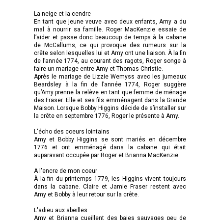
La neige et la cendre
En tant que jeune veuve avec deux enfants, Amy a du
mal à nourrir sa famille. Roger MacKenzie essaie de
l’aider et passe donc beaucoup de temps à la cabane
de McCallums, ce qui provoque des rumeurs sur la
crête selon lesquelles lui et Amy ont une liaison. À la fin
de l’année 1774, au courant des ragots, Roger songe à
faire un mariage entre Amy et Thomas Christie.
Après le mariage de Lizzie Wemyss avec les jumeaux
Beardsley à la fin de l’année 1774, Roger suggère
qu’Amy prenne la relève en tant que femme de ménage
des Fraser. Elle et ses fils emménagent dans la Grande
Maison. Lorsque Bobby Higgins décide de s’installer sur
la crête en septembre 1776, Roger le présente à Amy.
L'écho des coeurs lointains
Amy et Bobby Higgins se sont mariés en décembre
1776 et ont emménagé dans la cabane qui était
auparavant occupée par Roger et Brianna MacKenzie.
A l'encre de mon coeur
À la fin du printemps 1779, les Higgins vivent toujours
dans la cabane. Claire et Jamie Fraser restent avec
Amy et Bobby à leur retour sur la crête.
L'adieu aux abeilles
Amy et Brianna cueillent des baies sauvages peu de