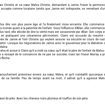
mas Christie et sa sœur Malva Christie, demandant à Jamie Fraser la permissi
es accepte comme locataire tandis que Jamie est indisposée, se remettant d’u
a dès son plus jeune âge et l’a finalement mise enceinte. Elle commence
 monde quant à la paternité de l’enfant. Sous l’influence d’Allan, elle commence
us tard, elle décide de dire la vérité mais est assassinée par Allan. Son corps e
é en pratiquant une césarienne péri-mortem. Claire est accusée du meurtre 
e de Jamie et Tom Christie qui veulent assurer sa sécurité en cours de rout
artin. Lorsque les négociations de Jamie avec le gouverneur pour la libération 
 Malva.
a et avoue à Claire qu’il a violé sa sœur, qu’il était le père de l’enfant de Malva 
Claire a essayé de le convaincre de ne pas se suicider, mais Ian Fraser Murray a pr
e flèche.
t farouchement protecteur envers sa sœur, Malva, et qu’il combattît quiconque 
s de sa famille. Peu de temps avant sa mort, il admet qu’il a agressé Malv
rasé de près. Avec les cheveux noirs plumeux et touffus de son père.