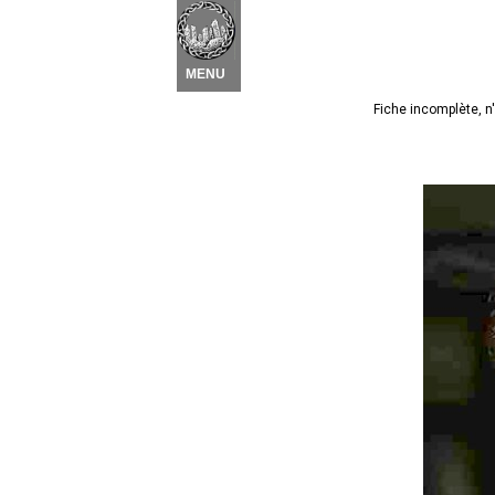
Nouvel élément
 ▾
MENU
Fiche incomplète, n'