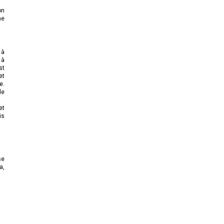
on
ne
 à
 à
st
et
e.
de
et
is
se
a,