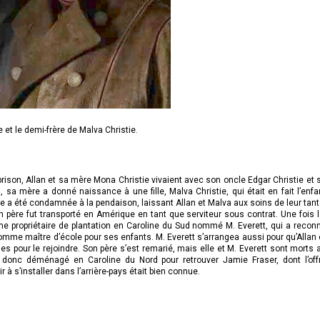
e et le demi-frère de Malva Christie.
 prison, Allan et sa mère Mona Christie vivaient avec son oncle Edgar Christie et 
sa mère a donné naissance à une fille, Malva Christie, qui était en fait l’enfa
le a été condamnée à la pendaison, laissant Allan et Malva aux soins de leur tant
 père fut transporté en Amérique en tant que serviteur sous contrat. Une fois l
he propriétaire de plantation en Caroline du Sud nommé M. Everett, qui a recon
mme maître d’école pour ses enfants. M. Everett s’arrangea aussi pour qu’Allan 
 pour le rejoindre. Son père s’est remarié, mais elle et M. Everett sont morts 
t donc déménagé en Caroline du Nord pour retrouver Jamie Fraser, dont l’off
 s’installer dans l’arrière-pays était bien connue.