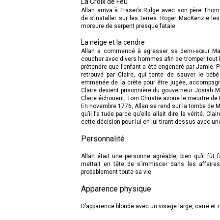
La Croix de Feu
Allan arriva à Fraser’s Ridge avec son père Tho
de s’installer sur les terres. Roger MacKenzie l
morsure de serpent presque fatale.
La neige et la cendre
Allan a commencé à agresser sa demi-sœur Malv
coucher avec divers hommes afin de tromper tout le
prétendre que l’enfant a été engendré par Jamie. Pl
retrouvé par Claire, qui tente de sauver le béb
emmenée de la crête pour être jugée, accompagné
Claire devient prisonnière du gouverneur Josiah M
Claire échouent, Tom Christie avoue le meurtre de
En novembre 1776, Allan se rend sur la tombe de Malv
qu’il l’a tuée parce qu’elle allait dire la vérité. 
cette décision pour lui en lui tirant dessus avec un
Personnalité
Allan était une personne agréable, bien qu’il fû
mettait en tête de s’immiscer dans les affaire
probablement toute sa vie.
Apparence physique
D’apparence blonde avec un visage large, carré et 