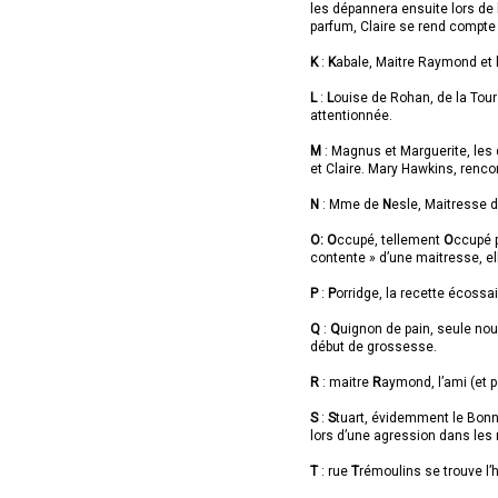
les dépannera ensuite lors de l
parfum, Claire se rend compte
K
:
K
abale, Maitre Raymond et 
L
:
L
ouise de Rohan, de la Tour 
attentionnée.
M
: Magnus et Marguerite, les 
et Claire. Mary Hawkins, ren
N
: Mme de
N
esle, Maitresse du
O:
O
ccupé, tellement
O
ccupé p
contente » d’une maitresse, e
P
:
P
orridge, la recette écossai
Q
:
Q
uignon de pain, seule no
début de grossesse.
R
: maitre
R
aymond, l’ami (et p
S
:
S
tuart, évidemment le Bonn
lors d’une agression dans les 
T
: rue
T
rémoulins se trouve l’h