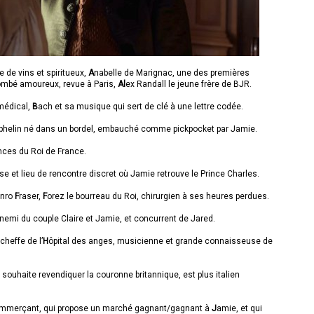
 de vins et spiritueux,
A
nabelle de Marignac, une des premières
ombé amoureux, revue à Paris,
Al
ex Randall le jeune frère de BJR.
 médical,
B
ach et sa musique qui sert de clé à une lettre codée.
orphelin né dans un bordel, embauché comme pickpocket par Jamie.
nces du Roi de France.
se et lieu de rencontre discret où Jamie retrouve le Prince Charles.
unro
F
raser,
F
orez le bourreau du Roi, chirurgien à ses heures perdues.
nemi du couple Claire et Jamie, et concurrent de Jared.
cheffe de l’
H
ôpital des anges, musicienne et grande connaisseuse de
ui souhaite revendiquer la couronne britannique, est plus italien
ommerçant, qui propose un marché gagnant/gagnant à
J
amie, et qui