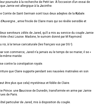
eur poursuite à la recherche de Petit Ian. À l’occasion d’un essai de
 que Jamie est allergique à la
J
acinthe.
le Comte de Saint Germain sont tous deux adeptes de la
K
abale.
d’Auvergne , amie frivole de Claire mais qui se révèle sensible et
deux serviteurs zélés de Jared, qu’il a mis au service du couple Jamie
contrée chez Louise. Madone, le surnom donné par M Raymond.
 roi, à la tenue caricaturale (les français vus par DG !).
ar son commerce, Jared n’a jamais eu le temps de se marier, il se «
lle-même mariée.
se contre la constipation royale.
urriture que Claire supporte pendant ses nausées matinales en son
eut être plus que cela) mystérieux et fidèle de Claire.
ie Prince. une
S
aucisse de Dunedin, transformée en arme par Jamie
rues de Paris.
ôtel particulier de Jared, mis à disposition du couple.